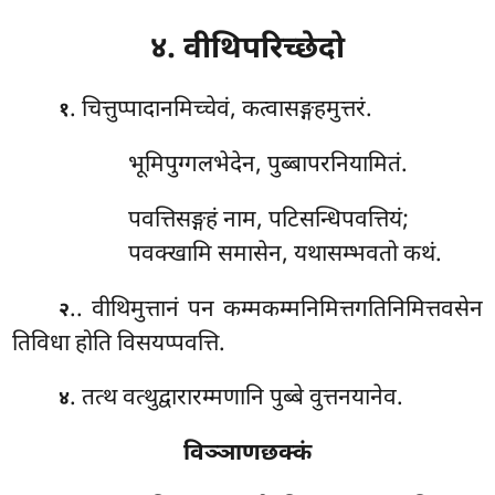
४. वीथिपरिच्छेदो
. चित्तुप्पादानमिच्चेवं, कत्वासङ्गहमुत्तरं.
१
भूमिपुग्गलभेदेन, पुब्बापरनियामितं.
पवत्तिसङ्गहं नाम, पटिसन्धिपवत्तियं;
पवक्खामि समासेन, यथासम्भवतो कथं.
.. वीथिमुत्तानं पन कम्मकम्मनिमित्तगतिनिमित्तवसेन
२
तिविधा होति विसयप्पवत्ति.
. तत्थ वत्थुद्वारारम्मणानि पुब्बे वुत्तनयानेव.
४
विञ्ञाणछक्कं