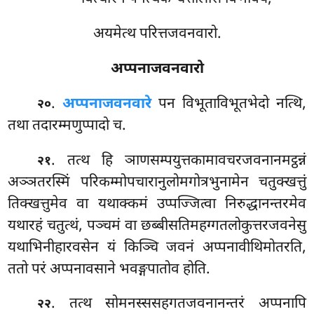
अयमेत्थ परित्तजवनवारो.
अप्पनाजवनवारो
.
अप्पनाजवनवारे
पन विभूताविभूतभेदो नत्थि,
२०
तथा तदारम्मणुप्पादो च.
. तत्थ हि ञाणसम्पयुत्तकामावचरजवनानमट्ठन्नं
२१
अञ्ञतरस्मिं परिकम्मोपचारानुलोमगोत्रभुनामेन चतुक्खत्तुं
तिक्खत्तुमेव वा यथाक्कमं उप्पज्जित्वा निरुद्धानन्तरमेव
यथारहं चतुत्थं, पञ्चमं वा छब्बीसतिमहग्गतलोकुत्तरजवनेसु
यथाभिनीहारवसेन यं किञ्चि जवनं अप्पनावीथिमोतरति,
ततो परं अप्पनावसाने भवङ्गपातोव होति.
. तत्थ सोमनस्ससहगतजवनानन्तरं अप्पनापि
२२