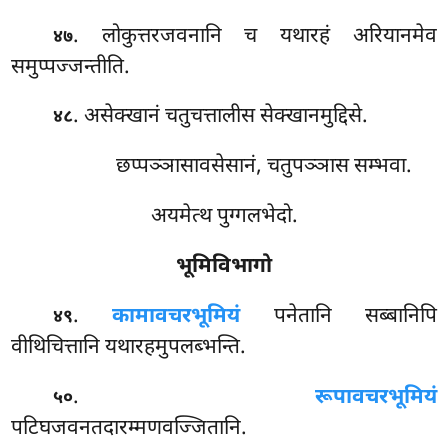
. लोकुत्तरजवनानि च यथारहं अरियानमेव
४७
समुप्पज्जन्तीति.
. असेक्खानं चतुचत्तालीस सेक्खानमुद्दिसे.
४८
छप्पञ्ञासावसेसानं, चतुपञ्ञास सम्भवा.
अयमेत्थ पुग्गलभेदो.
भूमिविभागो
.
कामावचरभूमियं
पनेतानि सब्बानिपि
४९
वीथिचित्तानि यथारहमुपलब्भन्ति.
.
रूपावचरभूमियं
५०
पटिघजवनतदारम्मणवज्जितानि.