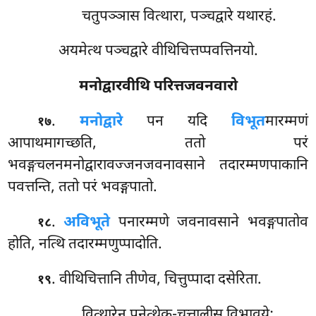
चतुपञ्ञास वित्थारा, पञ्चद्वारे यथारहं.
अयमेत्थ पञ्चद्वारे वीथिचित्तप्पवत्तिनयो.
मनोद्वारवीथि परित्तजवनवारो
.
मनोद्वारे
पन यदि
विभूत
मारम्मणं
१७
आपाथमागच्छति, ततो परं
भवङ्गचलनमनोद्वारावज्जनजवनावसाने तदारम्मणपाकानि
पवत्तन्ति, ततो परं भवङ्गपातो.
.
अविभूते
पनारम्मणे जवनावसाने भवङ्गपातोव
१८
होति, नत्थि तदारम्मणुप्पादोति.
. वीथिचित्तानि तीणेव, चित्तुप्पादा दसेरिता.
१९
वित्थारेन पनेत्थेक-चत्तालीस विभावये;