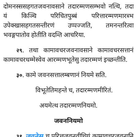
दोमनस्ससहगतजवनावसाने तदारम्मणसम्भवो नत्थि, तदा
यं किञ्चि परिचितपुब्बं परित्तारम्मणमारब्भ
उपेक्खासहगतसन्तीरणं उप्पज्जति, तमनन्तरित्वा
भवङ्गपातोव होतीति वदन्ति आचरिया.
. तथा कामावचरजवनावसाने कामावचरसत्तानं
२९
कामावचरधम्मेस्वेव आरम्मणभूतेसु तदारम्मणं इच्छन्तीति.
. कामे जवनसत्तालम्बणानं नियमे सति.
३०
विभूतेतिमहन्ते च, तदारम्मणमीरितं.
अयमेत्थ तदारम्मणनियमो.
जवननियमो
.
जवनेसु
च परित्तजवनवीथियं कामावचरजवनानि
३१