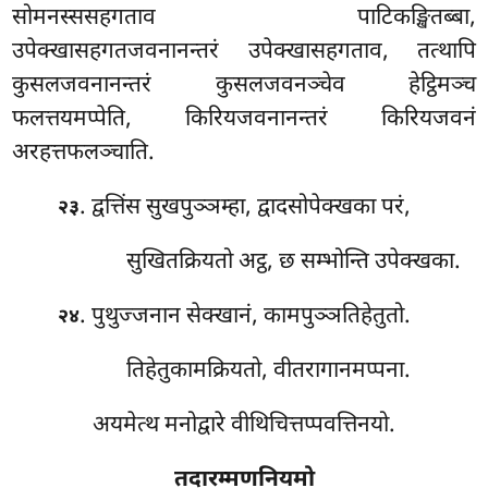
सोमनस्ससहगताव पाटिकङ्खितब्बा,
उपेक्खासहगतजवनानन्तरं उपेक्खासहगताव, तत्थापि
कुसलजवनानन्तरं कुसलजवनञ्चेव हेट्ठिमञ्च
फलत्तयमप्पेति, किरियजवनानन्तरं किरियजवनं
अरहत्तफलञ्चाति.
. द्वत्तिंस
सुखपुञ्ञम्हा, द्वादसोपेक्खका परं,
२३
सुखितक्रियतो अट्ठ, छ सम्भोन्ति उपेक्खका.
. पुथुज्जनान
सेक्खानं, कामपुञ्ञतिहेतुतो.
२४
तिहेतुकामक्रियतो, वीतरागानमप्पना.
अयमेत्थ मनोद्वारे वीथिचित्तप्पवत्तिनयो.
तदारम्मणनियमो