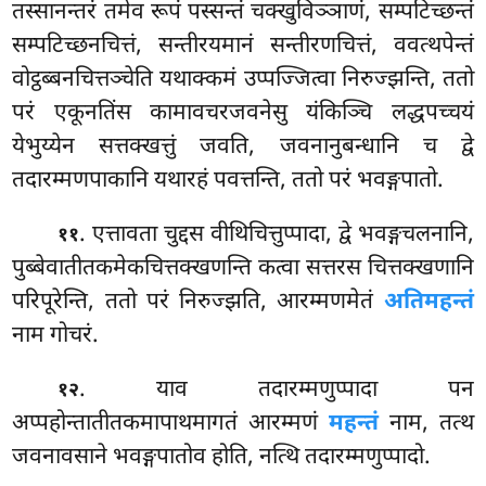
तस्सानन्तरं तमेव
रूपं पस्सन्तं चक्खुविञ्ञाणं, सम्पटिच्छन्तं
सम्पटिच्छनचित्तं, सन्तीरयमानं सन्तीरणचित्तं, ववत्थपेन्तं
वोट्ठब्बनचित्तञ्चेति यथाक्कमं उप्पज्जित्वा निरुज्झन्ति, ततो
परं एकूनतिंस
कामावचरजवनेसु यंकिञ्चि लद्धपच्चयं
येभुय्येन सत्तक्खत्तुं जवति, जवनानुबन्धानि च द्वे
तदारम्मणपाकानि यथारहं पवत्तन्ति, ततो परं भवङ्गपातो.
. एत्तावता चुद्दस वीथिचित्तुप्पादा, द्वे भवङ्गचलनानि,
११
पुब्बेवातीतकमेकचित्तक्खणन्ति कत्वा सत्तरस चित्तक्खणानि
परिपूरेन्ति, ततो परं निरुज्झति, आरम्मणमेतं
अतिमहन्तं
नाम गोचरं.
. याव तदारम्मणुप्पादा पन
१२
अप्पहोन्तातीतकमापाथमागतं आरम्मणं
महन्तं
नाम, तत्थ
जवनावसाने भवङ्गपातोव होति, नत्थि तदारम्मणुप्पादो.