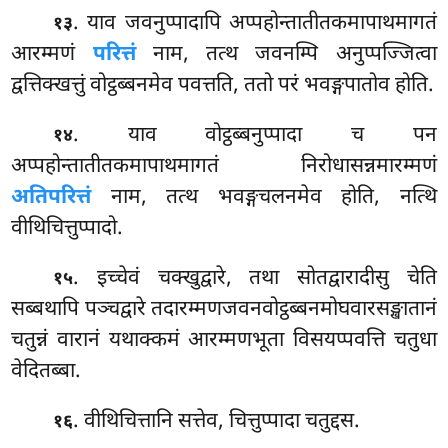
. याव जवनुप्पादापि अप्पहोन्तातीतकमापाथमागतं
१३
आरम्मणं
परित्तं
नाम, तत्थ जवनम्पि अनुप्पज्जित्वा
द्वत्तिक्खत्तुं वोट्ठब्बनमेव पवत्तति, ततो परं भवङ्गपातोव होति.
. याव वोट्ठब्बनुप्पादा च पन
१४
अप्पहोन्तातीतकमापाथमागतं निरोधासन्नमारम्मणं
अतिपरित्तं
नाम, तत्थ भवङ्गचलनमेव होति, नत्थि
वीथिचित्तुप्पादो.
. इच्चेवं चक्खुद्वारे, तथा सोतद्वारादीसु चेति
१५
सब्बथापि पञ्चद्वारे तदारम्मणजवनवोट्ठब्बनमोघवारसङ्खातानं
चतुन्नं वारानं यथाक्कमं आरम्मणभूता विसयप्पवत्ति चतुधा
वेदितब्बा.
. वीथिचित्तानि सत्तेव, चित्तुप्पादा चतुद्दस.
१६