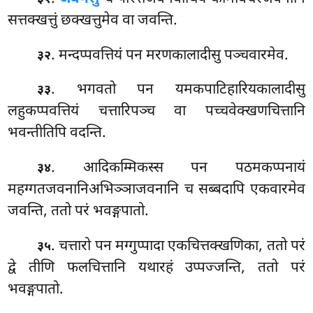
सत्तक्खत्तुं छक्खत्तुमेव वा जवन्ति.
. मन्दप्पवत्तियं पन मरणकालादीसु पञ्चवारमेव.
३२
. भगवतो पन यमकपाटिहारियकालादीसु
३३
लहुकप्पवत्तियं चत्तारिपञ्च वा पच्चवेक्खणचित्तानि
भवन्तीतिपि वदन्ति.
. आदिकम्मिकस्स पन पठमकप्पनायं
३४
महग्गतजवनानिअभिञ्ञाजवनानि च सब्बदापि एकवारमेव
जवन्ति, ततो परं भवङ्गपातो.
. चत्तारो पन मग्गुप्पादा एकचित्तक्खणिका, ततो परं
३५
द्वे तीणि फलचित्तानि यथारहं उप्पज्जन्ति, ततो परं
भवङ्गपातो.