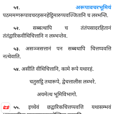
.
अरूपावचरभूमियं
५१
पठममग्गरूपावचरहसनहेट्ठिमारुप्पवज्जितानि च लब्भन्ति.
. सब्बत्थापि
च तंतंपसादरहितानं
५२
तंतंद्वारिकवीथिचित्तानि न लब्भन्तेव.
. असञ्ञसत्तानं पन सब्बथापि चित्तप्पवत्ति
५३
नत्थेवाति.
. असीति वीथिचित्तानि, कामे रूपे यथारहं.
५४
चतुसट्ठि तथारूपे, द्वेचत्तालीस लब्भरे.
अयमेत्थ भूमिविभागो.
📜
. इच्चेवं छद्वारिकचित्तप्पवत्ति यथासम्भवं
५५