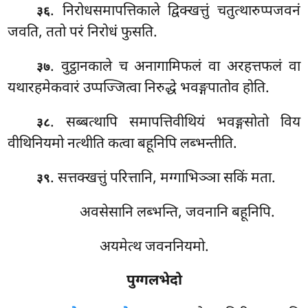
. निरोधसमापत्तिकाले द्विक्खत्तुं चतुत्थारुप्पजवनं
३६
जवति, ततो परं निरोधं फुसति.
. वुट्ठानकाले च अनागामिफलं वा अरहत्तफलं वा
३७
यथारहमेकवारं उप्पज्जित्वा निरुद्धे भवङ्गपातोव होति.
. सब्बत्थापि समापत्तिवीथियं भवङ्गसोतो विय
३८
वीथिनियमो नत्थीति कत्वा बहूनिपि लब्भन्तीति.
. सत्तक्खत्तुं परित्तानि, मग्गाभिञ्ञा सकिं मता.
३९
अवसेसानि लब्भन्ति, जवनानि बहूनिपि.
अयमेत्थ जवननियमो.
पुग्गलभेदो