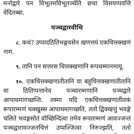
मनोद्वारे पन विभूतमविभूतञ्चेति छधा विसयप्पवत्ति
वेदितब्बा.
पञ्चद्वारवीथि
. कथं? उप्पादठितिभङ्गवसेन खणत्तयं एकचित्तक्खणं
८
नाम.
. तानि पन सत्तरस चित्तक्खणानि रूपधम्मानमायू.
९
. एकचित्तक्खणातीतानि वा बहुचित्तक्खणातीतानि
१०
वा ठितिप्पत्तानेव पञ्चारम्मणानि पञ्चद्वारे
आपाथमागच्छन्ति. तस्मा यदि एकचित्तक्खणातीतकं
रूपारम्मणं चक्खुस्स आपाथमागच्छति, ततो द्विक्खत्तुं भवङ्गे
चलिते भवङ्गसोतं वोच्छिन्दित्वा तमेव रूपारम्मणं आवज्जन्तं
पञ्चद्वारावज्जनचित्तं उप्पज्जित्वा निरुज्झति, ततो