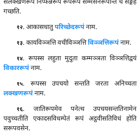
सलक्खणरूपं निप्फन्नरूपं रूपरूपं सम्मसनरूपन्ति च सङ्गहं
गच्छति.
. आकासधातु
परिच्छेदरूपं
नाम.
१२
. कायविञ्ञत्ति वचीविञ्ञत्ति
विञ्ञत्तिरूपं
नाम.
१३
. रूपस्स लहुता मुदुता कम्मञ्ञता विञ्ञत्तिद्वयं
१४
विकाररूपं
नाम.
. रूपस्स उपचयो सन्तति जरता अनिच्चता
१५
लक्खणरूपं
नाम.
. जातिरूपमेव
पनेत्थ उपचयसन्ततिनामेन
१६
पवुच्चतीति एकादसविधम्पेतं रूपं अट्ठवीसतिविधं होति
सरूपवसेन.