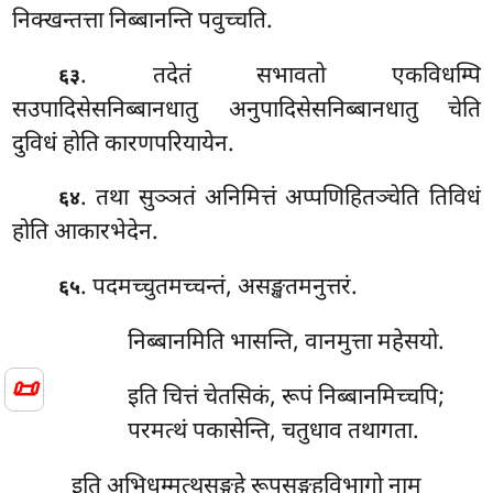
निक्खन्तत्ता निब्बानन्ति पवुच्चति.
. तदेतं सभावतो एकविधम्पि
६३
सउपादिसेसनिब्बानधातु अनुपादिसेसनिब्बानधातु चेति
दुविधं होति कारणपरियायेन.
. तथा
सुञ्ञतं अनिमित्तं अप्पणिहितञ्चेति तिविधं
६४
होति आकारभेदेन.
. पदमच्चुतमच्चन्तं, असङ्खतमनुत्तरं.
६५
निब्बानमिति भासन्ति, वानमुत्ता महेसयो.
📜
इति चित्तं चेतसिकं, रूपं निब्बानमिच्चपि;
परमत्थं पकासेन्ति, चतुधाव तथागता.
इति अभिधम्मत्थसङ्गहे रूपसङ्गहविभागो नाम