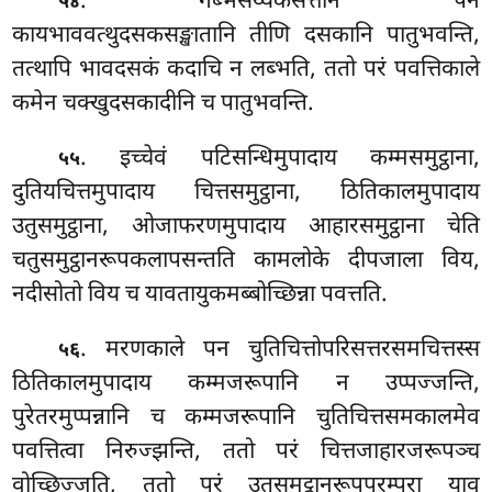
. गब्भसेय्यकसत्तानं पन
५४
कायभाववत्थुदसकसङ्खातानि तीणि दसकानि पातुभवन्ति,
तत्थापि भावदसकं कदाचि न लब्भति, ततो परं पवत्तिकाले
कमेन चक्खुदसकादीनि च पातुभवन्ति.
. इच्चेवं पटिसन्धिमुपादाय कम्मसमुट्ठाना,
५५
दुतियचित्तमुपादाय चित्तसमुट्ठाना, ठितिकालमुपादाय
उतुसमुट्ठाना, ओजाफरणमुपादाय आहारसमुट्ठाना चेति
चतुसमुट्ठानरूपकलापसन्तति कामलोके दीपजाला विय,
नदीसोतो विय च यावतायुकमब्बोच्छिन्ना पवत्तति.
. मरणकाले पन चुतिचित्तोपरिसत्तरसमचित्तस्स
५६
ठितिकालमुपादाय कम्मजरूपानि न उप्पज्जन्ति,
पुरेतरमुप्पन्नानि च कम्मजरूपानि चुतिचित्तसमकालमेव
पवत्तित्वा निरुज्झन्ति, ततो परं चित्तजाहारजरूपञ्च
वोच्छिज्जति, ततो परं उतुसमुट्ठानरूपपरम्परा याव