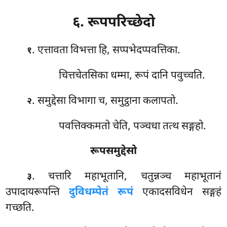
६. रूपपरिच्छेदो
. एत्तावता विभत्ता हि, सप्पभेदप्पवत्तिका.
१
चित्तचेतसिका धम्मा, रूपं दानि पवुच्चति.
. समुद्देसा
विभागा च, समुट्ठाना कलापतो.
२
पवत्तिक्कमतो चेति, पञ्चधा तत्थ सङ्गहो.
रूपसमुद्देसो
. चत्तारि महाभूतानि, चतुन्नञ्च महाभूतानं
३
उपादायरूपन्ति
दुविधम्पेतं रूपं
एकादसविधेन सङ्गहं
गच्छति.