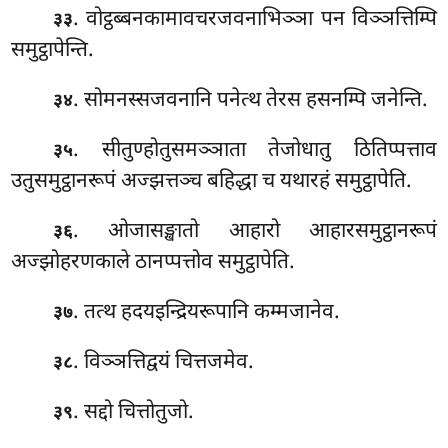
. वोट्ठब्बनकामावचरजवनाभिञ्ञा पन विञ्ञत्तिम्पि
३३
समुट्ठापेन्ति.
. सोमनस्सजवनानि पनेत्थ तेरस हसनम्पि जनेन्ति.
३४
. सीतुण्होतुसमञ्ञाता
तेजोधातु ठितिप्पत्ताव
३५
उतुसमुट्ठानरूपं अज्झत्तञ्च बहिद्धा च यथारहं समुट्ठापेति.
. ओजासङ्खातो आहारो आहारसमुट्ठानरूपं
३६
अज्झोहरणकाले ठानप्पत्तोव समुट्ठापेति.
. तत्थ हदयइन्द्रियरूपानि कम्मजानेव.
३७
. विञ्ञत्तिद्वयं चित्तजमेव.
३८
. सद्दो चित्तोतुजो.
३९