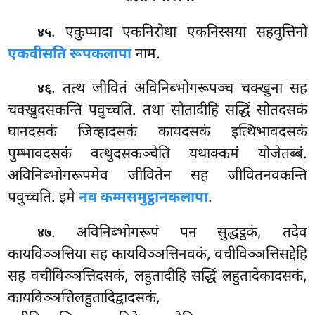
. एकुप्पादा
एकनिरोधा एकनिस्सया सहवुत्तिनो
४५
एकवीसति रूपकलापा
नाम.
. तत्थ जीवितं अविनिब्भोगरूपञ्च चक्खुना सह
४६
चक्खुदसकन्ति पवुच्चति. तथा
सोतादीहि सद्धिं सोतदसकं
घानदसकं जिव्हादसकं कायदसकं इत्थिभावदसकं
पुम्भावदसकं वत्थुदसकञ्चेति यथाक्कमं योजेतब्बं.
अविनिब्भोगरूपमेव जीवितेन सह जीवितनवकन्ति
पवुच्चति. इमे
नव कम्मसमुट्ठानकलापा
.
. अविनिब्भोगरूपं पन सुद्धट्ठकं, तदेव
४७
कायविञ्ञत्तिया सह कायविञ्ञत्तिनवकं, वचीविञ्ञत्तिसद्देहि
सह वचीविञ्ञत्तिदसकं, लहुतादीहि सद्धिं लहुतादेकादसकं,
कायविञ्ञत्तिलहुतादिद्वादसकं,