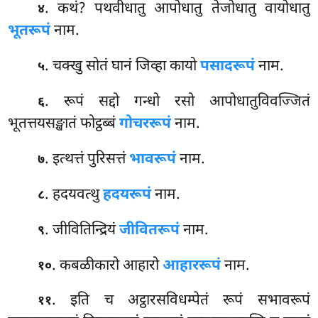
. कथं? पथवीधातु आपोधातु तेजोधातु वायोधातु
४
भूतरूपं
नाम.
. चक्खु सोतं घानं जिव्हा कायो
पसादरूपं
नाम.
५
. रूपं सद्दो गन्धो रसो आपोधातुविवज्जितं
६
भूतत्तयसङ्खातं फोट्ठब्बं
गोचररूपं
नाम.
. इत्थत्तं पुरिसत्तं
भावरूपं
नाम.
७
. हदयवत्थु
हदयरूपं
नाम.
८
. जीवितिन्द्रियं
जीवितरूपं
नाम.
९
. कबळीकारो आहारो
आहाररूपं
नाम.
१०
. इति
च अट्ठारसविधम्पेतं रूपं सभावरूपं
११