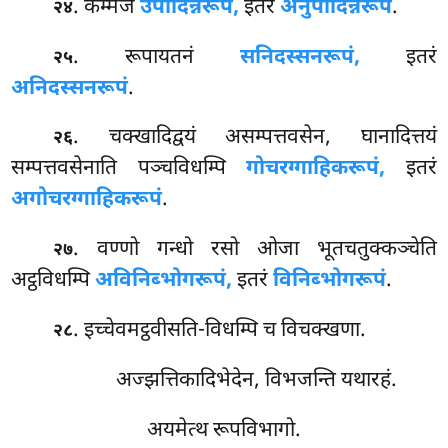
. कम्मजं
उपादिन्नरूपं,
इतरं
अनुपादिन्नरूपं
.
२४
. रूपायतनं
सनिदस्सनरूपं,
इतरं
२५
अनिदस्सनरूपं
.
. चक्खादिद्वयं असम्पत्तवसेन, घानादित्तयं
२६
सम्पत्तवसेनाति पञ्चविधम्पि
गोचरग्गाहिकरूपं,
इतरं
अगोचरग्गाहिकरूपं
.
. वण्णो गन्धो रसो ओजा भूतचतुक्कञ्चेति
२७
अट्ठविधम्पि
अविनिब्भोगरूपं,
इतरं
विनिब्भोगरूपं
.
. इच्चेवमट्ठवीसति-विधम्पि च विचक्खणा.
२८
अज्झत्तिकादिभेदेन, विभजन्ति यथारहं.
अयमेत्थ रूपविभागो.