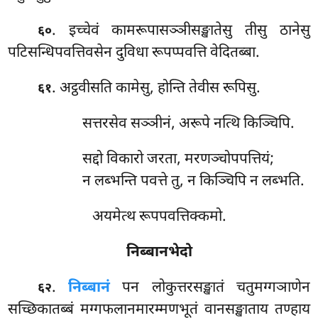
. इच्चेवं
कामरूपासञ्ञीसङ्खातेसु तीसु ठानेसु
६०
पटिसन्धिपवत्तिवसेन दुविधा रूपप्पवत्ति वेदितब्बा.
. अट्ठवीसति कामेसु, होन्ति तेवीस रूपिसु.
६१
सत्तरसेव सञ्ञीनं, अरूपे नत्थि किञ्चिपि.
सद्दो विकारो जरता, मरणञ्चोपपत्तियं;
न लब्भन्ति पवत्ते तु, न किञ्चिपि न लब्भति.
अयमेत्थ रूपपवत्तिक्कमो.
निब्बानभेदो
.
निब्बानं
पन लोकुत्तरसङ्खातं चतुमग्गञाणेन
६२
सच्छिकातब्बं मग्गफलानमारम्मणभूतं वानसङ्खाताय तण्हाय