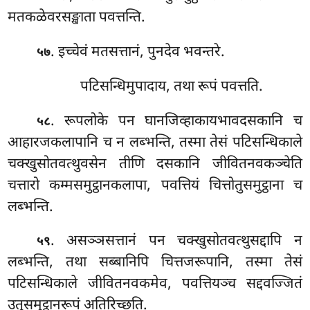
मतकळेवरसङ्खाता पवत्तन्ति.
. इच्चेवं मतसत्तानं, पुनदेव भवन्तरे.
५७
पटिसन्धिमुपादाय, तथा रूपं पवत्तति.
. रूपलोके
पन घानजिव्हाकायभावदसकानि च
५८
आहारजकलापानि च न लब्भन्ति, तस्मा तेसं पटिसन्धिकाले
चक्खुसोतवत्थुवसेन तीणि दसकानि जीवितनवकञ्चेति
चत्तारो कम्मसमुट्ठानकलापा, पवत्तियं चित्तोतुसमुट्ठाना च
लब्भन्ति.
. असञ्ञसत्तानं पन चक्खुसोतवत्थुसद्दापि न
५९
लब्भन्ति, तथा सब्बानिपि चित्तजरूपानि, तस्मा तेसं
पटिसन्धिकाले जीवितनवकमेव, पवत्तियञ्च सद्दवज्जितं
उतुसमुट्ठानरूपं अतिरिच्छति.