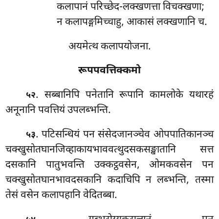
कलापानं परिच्छेद-लक्खणत्ता विचक्खणा;
न कलापङ्गमिच्चाहु, आकासं लक्खणानि च.
अयमेत्थ कलापयोजना.
रूपपवत्तिक्कमो
. सब्बानिपि
पनेतानि रूपानि कामलोके यथारहं
५२
अनूनानि पवत्तियं उपलब्भन्ति.
. पटिसन्धियं
पन संसेदजानञ्चेव ओपपातिकानञ्च
५३
चक्खुसोतघानजिव्हाकायभाववत्थुदसकसङ्खातानि सत्त
दसकानि पातुभवन्ति उक्कट्ठवसेन, ओमकवसेन पन
चक्खुसोतघानभावदसकानि कदाचिपि न लब्भन्ति, तस्मा
तेसं वसेन कलापहानि वेदितब्बा.