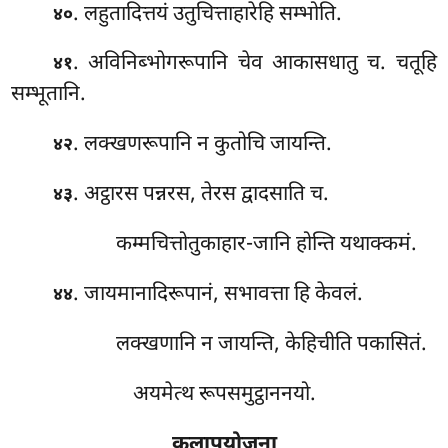
. लहुतादित्तयं उतुचित्ताहारेहि सम्भोति.
४०
. अविनिब्भोगरूपानि चेव आकासधातु च. चतूहि
४१
सम्भूतानि.
. लक्खणरूपानि न कुतोचि जायन्ति.
४२
. अट्ठारस पन्नरस, तेरस द्वादसाति च.
४३
कम्मचित्तोतुकाहार-जानि होन्ति यथाक्कमं.
. जायमानादिरूपानं, सभावत्ता हि केवलं.
४४
लक्खणानि न जायन्ति, केहिचीति पकासितं.
अयमेत्थ रूपसमुट्ठाननयो.
कलापयोजना