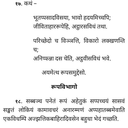
. कथं –
१७
भूतप्पसादविसया, भावो हदयमिच्चपि;
जीविताहाररूपेहि, अट्ठारसविधं तथा.
परिच्छेदो च विञ्ञत्ति, विकारो लक्खणन्ति
च;
अनिप्फन्ना दस चेति, अट्ठवीसविधं भवे.
अयमेत्थ रूपसमुद्देसो.
रूपविभागो
. सब्बञ्च पनेतं रूपं अहेतुकं सप्पच्चयं सासवं
१८
सङ्खतं लोकियं कामावचरं अनारम्मणं अप्पहातब्बमेवाति
एकविधम्पि अज्झत्तिकबाहिरादिवसेन बहुधा भेदं गच्छति.