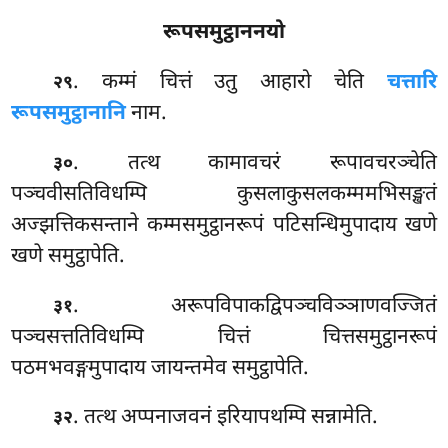
रूपसमुट्ठाननयो
. कम्मं चित्तं उतु आहारो चेति
चत्तारि
२९
रूपसमुट्ठानानि
नाम.
. तत्थ कामावचरं रूपावचरञ्चेति
३०
पञ्चवीसतिविधम्पि कुसलाकुसलकम्ममभिसङ्खतं
अज्झत्तिकसन्ताने कम्मसमुट्ठानरूपं पटिसन्धिमुपादाय खणे
खणे समुट्ठापेति.
. अरूपविपाकद्विपञ्चविञ्ञाणवज्जितं
३१
पञ्चसत्ततिविधम्पि चित्तं चित्तसमुट्ठानरूपं
पठमभवङ्गमुपादाय जायन्तमेव समुट्ठापेति.
. तत्थ अप्पनाजवनं इरियापथम्पि सन्नामेति.
३२