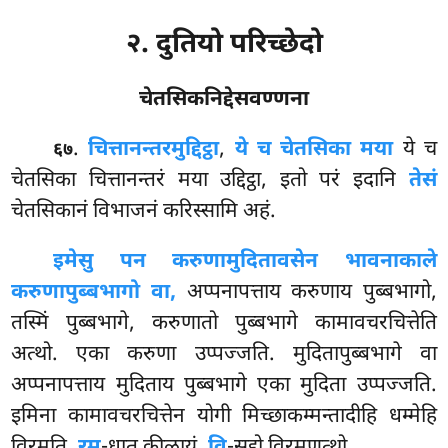
२. दुतियो परिच्छेदो
चेतसिकनिद्देसवण्णना
.
चित्तानन्तरमुद्दिट्ठा
,
ये च चेतसिका मया
ये च
६७
चेतसिका चित्तानन्तरं मया उद्दिट्ठा, इतो परं इदानि
तेसं
चेतसिकानं विभाजनं करिस्सामि अहं.
इमेसु पन करुणामुदितावसेन भावनाकाले
करुणापुब्बभागो वा,
अप्पनापत्ताय करुणाय पुब्बभागो,
तस्मिं पुब्बभागे, करुणातो पुब्बभागे कामावचरचित्तेति
अत्थो. एका करुणा उप्पज्जति. मुदितापुब्बभागे वा
अप्पनापत्ताय मुदिताय पुब्बभागे एका मुदिता
उप्पज्जति.
इमिना कामावचरचित्तेन योगी मिच्छाकम्मन्तादीहि धम्मेहि
विरमति.
रमु
-धातु कीळायं,
वि
-सद्दो विरमणत्थो.