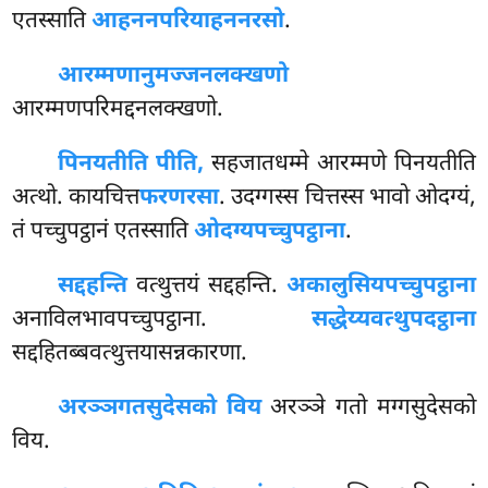
एतस्साति
आहननपरियाहननरसो
.
आरम्मणानुमज्जनलक्खणो
आरम्मणपरिमद्दनलक्खणो.
पिनयतीति पीति,
सहजातधम्मे आरम्मणे पिनयतीति
अत्थो. कायचित्त
फरणरसा
. उदग्गस्स चित्तस्स भावो ओदग्यं,
तं पच्चुपट्ठानं एतस्साति
ओदग्यपच्चुपट्ठाना
.
सद्दहन्ति
वत्थुत्तयं सद्दहन्ति.
अकालुसियपच्चुपट्ठाना
अनाविलभावपच्चुपट्ठाना.
सद्धेय्यवत्थुपदट्ठाना
सद्दहितब्बवत्थुत्तयासन्नकारणा.
अरञ्ञगतसुदेसको विय
अरञ्ञे गतो मग्गसुदेसको
विय.