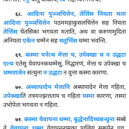
.
आदिना पुञ्ञचित्तेन, तेत्तिंस नियता मता
६८
आदिना पुञ्ञचित्तेन
पठममहाकुसलचित्तेन सह नियता
तेत्तिंस
चेतसिका भगवता मताति, अथ वा करुणामुदिता
अनियता
एकेन
धम्मेन सह
चतुत्तिंस
धम्मा भवन्ति.
.
कस्मा पनेत्थ मेत्ता च, उपेक्खा च न उद्धटा
६९
एत्थ
एतेसु येवापनकधम्मेसु, निद्धारणं, मेत्ता च उपेक्खा च
धम्मराजेन
सत्थुना
न उद्धटा
न वुत्ता कस्मा कारणा.
.
अब्यापादेन मेत्तापि
अब्यापादेन मेत्ता गहिता,
७०
उपेक्खा
ति तत्रमज्झत्तताय च गहिता
यस्मा
कारणा, तस्मा
उभोपेता भगवता न गहिता.
.
कस्मा येवापना धम्मा, बुद्धेनादिच्चबन्धुना
सब्बे
७१
ते
येवापना धम्मा
येवापननामका पाळियं सरूपेन एव.