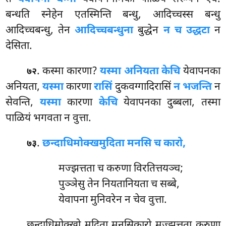
बन्धति स्नेहेन एतस्मिन्ति बन्धु, आदिच्चस्स बन्धु
आदिच्चबन्धु, तेन
आदिच्चबन्धुना
बुद्धेन
न च उद्धटा
न
देसिता.
. कस्मा
कारणा?
यस्मा अनियता केचि
येवापनका
७२
अनियता,
यस्मा
कारणा
रासिं
दुकवग्गादिरासिं
न भजन्ति
न
सेवन्ति,
यस्मा
कारणा
केचि
येवापनका दुब्बला, तस्मा
पाळियं भगवता न वुत्ता.
.
छन्दाधिमोक्खमुदिता मनसि च कारो,
७३
मज्झत्तता च करुणा विरतित्तयञ्च;
पुञ्ञेसु तेन नियतानियता च सब्बे,
येवापना मुनिवरेन न चेव वुत्ता.
छन्दाधिमोक्खो
मुदिता मनसिकारो मज्झत्तता करुणा