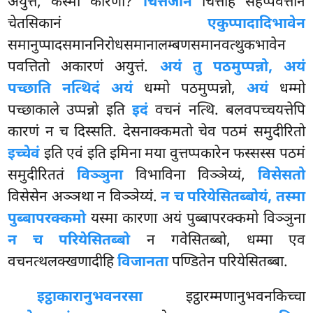
अयुत्तं, कस्मा कारणा?
चित्तजानं
चित्तेहि सहप्पवत्तानं
चेतसिकानं
एकुप्पादादिभावेन
समानुप्पादसमाननिरोधसमानालम्बणसमानवत्थुकभावेन
पवत्तितो अकारणं अयुत्तं.
अयं तु पठमुप्पन्नो, अयं
पच्छाति नत्थिदं अयं
धम्मो पठमुप्पन्नो,
अयं
धम्मो
पच्छाकाले उप्पन्नो इति
इदं
वचनं नत्थि. बलवपच्चयत्तेपि
कारणं न च दिस्सति. देसनाक्कमतो चेव पठमं समुदीरितो
इच्चेवं
इति एवं इति इमिना मया वुत्तप्पकारेन फस्सस्स पठमं
समुदीरिततं
विञ्ञुना
विभाविना विञ्ञेय्यं,
विसेसतो
विसेसेन अञ्ञथा न विञ्ञेय्यं.
न च परियेसितब्बोयं, तस्मा
पुब्बापरक्कमो
यस्मा कारणा अयं पुब्बापरक्कमो विञ्ञुना
न च परियेसितब्बो
न गवेसितब्बो, धम्मा एव
वचनत्थलक्खणादीहि
विजानता
पण्डितेन परियेसितब्बा.
इट्ठाकारानुभवनरसा
इट्ठारम्मणानुभवनकिच्चा