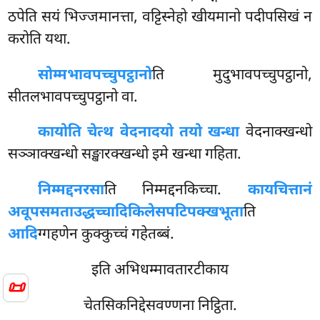
ठपेति सयं भिज्जमानत्ता, वट्टिस्नेहो खीयमानो पदीपसिखं न
करोति यथा.
सोम्मभावपच्चुपट्ठानो
ति मुदुभावपच्चुपट्ठानो,
सीतलभावपच्चुपट्ठानो वा.
कायोति चेत्थ वेदनादयो तयो खन्धा
वेदनाक्खन्धो
सञ्ञाक्खन्धो सङ्खारक्खन्धो इमे खन्धा गहिता.
निम्मद्दनरसा
ति निम्मद्दनकिच्चा.
कायचित्तानं
अवूपसमताउद्धच्चादिकिलेसपटिपक्खभूता
ति
आदि
ग्गहणेन कुक्कुच्चं गहेतब्बं.
इति अभिधम्मावतारटीकाय
📜
चेतसिकनिद्देसवण्णना निट्ठिता.