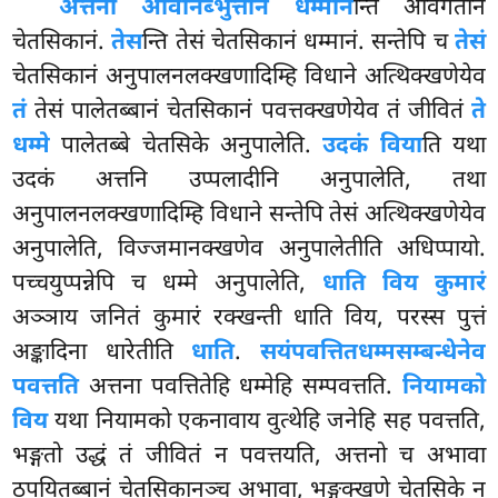
अत्तना अविनिब्भुत्तानं धम्मान
न्ति अविगतानं
चेतसिकानं.
तेस
न्ति तेसं चेतसिकानं धम्मानं. सन्तेपि च
तेसं
चेतसिकानं अनुपालनलक्खणादिम्हि
विधाने अत्थिक्खणेयेव
तं
तेसं पालेतब्बानं चेतसिकानं पवत्तक्खणेयेव तं जीवितं
ते
धम्मे
पालेतब्बे चेतसिके अनुपालेति.
उदकं विया
ति यथा
उदकं अत्तनि उप्पलादीनि अनुपालेति, तथा
अनुपालनलक्खणादिम्हि विधाने सन्तेपि तेसं अत्थिक्खणेयेव
अनुपालेति, विज्जमानक्खणेव अनुपालेतीति अधिप्पायो.
पच्चयुप्पन्नेपि च धम्मे अनुपालेति,
धाति विय कुमारं
अञ्ञाय जनितं कुमारं रक्खन्ती धाति विय, परस्स पुत्तं
अङ्कादिना धारेतीति
धाति
.
सयंपवत्तितधम्मसम्बन्धेनेव
पवत्तति
अत्तना पवत्तितेहि धम्मेहि सम्पवत्तति.
नियामको
विय
यथा नियामको एकनावाय वुत्थेहि जनेहि सह पवत्तति,
भङ्गतो उद्धं तं जीवितं न पवत्तयति, अत्तनो च अभावा
ठपयितब्बानं चेतसिकानञ्च अभावा, भङ्गक्खणे चेतसिके न