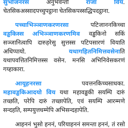
सुभोजनरसं
अनुभवन्तो
राजा विय
.
चेतसिकअस्सादपच्चुपट्ठाना चेतसिकपस्सद्धिपदट्ठाना.
पच्चाभिञ्ञाणकरणरसा
पटिजाननकिच्चा
वड्ढकिस्स अभिञ्ञाणकरणमिव
वड्ढकिनो सकिं
सञ्जानित्वापि दारुहरेसु सुत्तस्स पटिपसारणं वियाति
अधिप्पायो.
यथागहितनिमित्तवसेना
ति
यथापवत्तितनिमित्तस्स वसेन. मनसि अभिनिवेसकरणं
गय्हाकारा.
आयूहनरसा
पवत्तनकिच्चसाधका.
महावड्ढकिआदयो विय
यथा महावड्ढकी सयम्पि दारुं
तच्छति, परेपि दारुं तच्छापेति, एवं सयम्पि आरम्मणे
सन्दहति, सम्पयुत्तधम्मेपि अभिसन्दहापेति.
आहननं भुसो हननं, परियाहननं समन्ता हननं, तं रसो