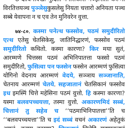
विरतित्तयञ्च
पुञ्ञेसु
कुसलेसु नियता चत्तारो अनियता पञ्च
सब्बे येवापना न च एव तेन मुनिवरेन वुत्ता.
.
कस्मा पनेत्थ फस्सोव, पठमं समुदीरितो
७४-८०
एत्थ
एतेसु चेतसिकेसु, जातिनिद्धारणं, फस्सोव पठमं
समुदीरितो
कथितो. कस्मा कारणा?
किर
मया सुतं,
आरम्मणे चित्तस्स पठमं अभिनिपातत्ता फस्सो पठमं
समुदीरितो,
फुसित्वा पन फस्सेन
फस्सेन आरम्मणं फुसित्वा
योगिनो वेदनाय आरम्मणं
वेदये,
सञ्ञाय
सञ्जानाति,
चेतनाय आरम्मणं
चेतये
.
सहजातानं
चेतसिकानं फस्सोव
इध
इमस्मिं चित्ते महेसिना पठमं वुत्तो.
हि
कस्मा कारणा?
यस्मा
बलवपच्चयत्ता,
तस्मा वुत्तो.
अकारणमिदं सब्बं,
चित्तानं तु सहेव च
‘‘पठमाभिनिपातत्ता’’ति च
‘‘बलवपच्चयत्ता’’ति च
इदं सब्बं
वचनं
अकारणं
अहेतुकं