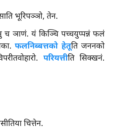
साति भूरिपञ्ञो, तेन.
ु च ञाणं. यं किञ्चि पच्चयुप्पन्नं फलं
मका.
फलनिब्बत्तको हेतू
ति जननको
िपरीतवोहारो.
परियत्ती
ति सिक्खनं.
सीतिया चित्तेन.