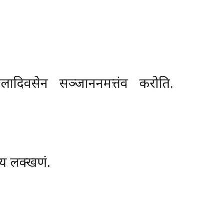
ादिवसेन सञ्जाननमत्तंव करोति.
य लक्खणं.