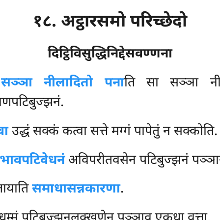
१८. अट्ठारसमो परिच्छेदो
दिट्ठिविसुद्धिनिद्देसवण्णना
, सञ्ञा नीलादितो पना
ति सा सञ्ञा नील
खणपटिबुज्झनं.
वा
उद्धं सक्कं कत्वा सत्ते मग्गं पापेतुं न सक्कोति.
भावपटिवेधनं
अविपरीतवसेन पटिबुज्झनं पञ्ञा
तायाति
समाधासन्नकारणा
.
धम्मं पटिबुज्झनलक्खणेन पञ्ञाव एकधा वुत्ता.