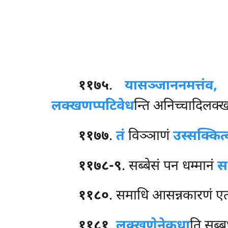
११७५
.
या
सञ्जाननमत्तंव
लक्खणप्पटिवेध
न्ति अनिच्चादिलक्
११७७
.
तं
विञ्ञाणं
उस्सक्कित्
११७८-९
. सब्बेसं पन धम्मानं
स
११८०
. समाधि आसन्नकारणं ए
११८१
.
लक्खणेनेकधा
ति सब्ब