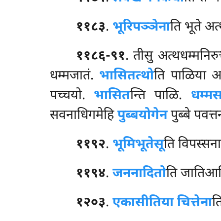
११८३
.
भूरिपञ्ञेना
ति
भूते अत
११८६-९१
. तीसु अत्थधम्मनिरुत
धम्मजातं.
भासितत्थो
ति पाळिया अ
पच्चयो.
भासित
न्ति पाळि.
धम्मस
सवनाधिगमेहि
पुब्बयोगेन
पुब्बे पवत्
११९२
.
भूमिभूतेसू
ति विपस्सना
११९४
.
जननादितो
ति
जातिआदि
१२०३
.
एकासीतिया चित्तेना
त