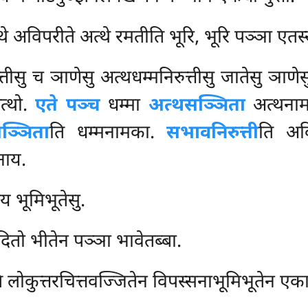
्थे अविपरीते अत्थे रमतीति भूरि, भूरि पञ्ञा एतस्
्तीसु च ञाणेसु अत्थधम्मनिरुत्तीसु जातेसु ञाणेस
त्थो.
एते पञ्च
धम्मा
अत्थसञ्ञिता
अत्थना
ञ्ञिता
ति धम्मनामका.
सभावनिरुत्ती
ति अव
तनाय.
य भूमिभूतेसु.
तो भीतेन पञ्ञा भावेतब्बा.
ि लोकुत्तरचित्तवज्जितेन विपस्सनाभूमिभूतेन एका