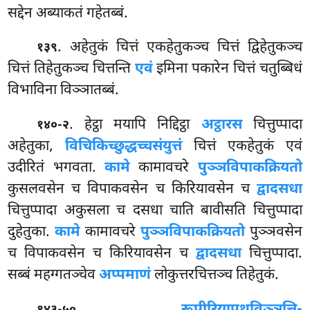
सद्देन अब्याकतं गहेतब्बं.
. अहेतुकं चित्तं एकहेतुकञ्च चित्तं द्विहेतुकञ्च
१३९
चित्तं तिहेतुकञ्च चित्तन्ति
एवं
इमिना पकारेन चित्तं चतुब्बिधं
विभाविना विञ्ञातब्बं.
. हेट्ठा मयापि निद्दिट्ठा
अट्ठारस
चित्तुप्पादा
१४०-२
अहेतुका,
विचिकिच्छुद्धच्चसंयुत्तं
चित्तं एकहेतुकं एवं
उदीरितं भगवता.
कामे
कामावचरे
पुञ्ञविपाकक्रियतो
कुसलवसेन च विपाकवसेन च किरियावसेन च
द्वादसधा
चित्तुप्पादा अकुसला च दसधा चाति बावीसति चित्तुप्पादा
दुहेतुका.
कामे
कामावचरे
पुञ्ञविपाकक्रियतो
पुञ्ञवसेन
च विपाकवसेन च किरियावसेन च
द्वादसधा
चित्तुप्पादा.
सब्बं महग्गतञ्चेव
अप्पमाणं
लोकुत्तरचित्तञ्च तिहेतुकं.