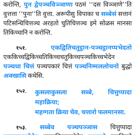
करोन्ति,
पुन द्वेपञ्चविञ्ञाणा
पठमं ‘‘दस विञ्ञाणे’’ति
वुत्तत्ता ‘‘पुना’’ति वुत्ता. अरूपीसु विपाका च
सब्बेसं
सत्तानं
पटिसन्धिचित्तञ्च अरहतो चुतिचित्तञ्च इमे सोळस मानसा
तिकिच्चानि न करोन्ति.
.
एकद्वितिचतुट्ठान-पञ्चट्ठानप्पभेदतो
१५१
एककिच्चद्विकिच्चतिकिच्चचतुकिच्चपञ्चकिच्चभेदेन
पञ्चधा चित्तं
पञ्चपकारं चित्तं
पञ्चनिम्मललोचनो
बुद्धो
अक्खासि
कथेसि.
.
१५२
कुसलाकुसला सब्बे, चित्तुप्पादा
महाक्रिया;
महग्गता क्रिया चेव, चत्तारो फलमानसा.
.
सब्बेव पञ्चपञ्ञास
चित्तुप्पादा
१५३