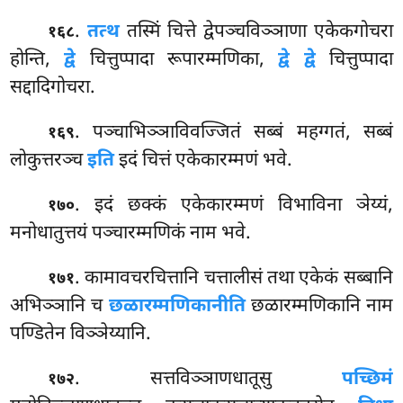
.
तत्थ
तस्मिं चित्ते द्वेपञ्चविञ्ञाणा एकेकगोचरा
१६८
होन्ति,
द्वे
चित्तुप्पादा रूपारम्मणिका,
द्वे द्वे
चित्तुप्पादा
सद्दादिगोचरा.
. पञ्चाभिञ्ञाविवज्जितं सब्बं महग्गतं, सब्बं
१६९
लोकुत्तरञ्च
इति
इदं चित्तं एकेकारम्मणं भवे.
. इदं
छक्कं एकेकारम्मणं विभाविना ञेय्यं,
१७०
मनोधातुत्तयं पञ्चारम्मणिकं नाम भवे.
. कामावचरचित्तानि चत्तालीसं तथा एकेकं सब्बानि
१७१
अभिञ्ञानि च
छळारम्मणिकानीति
छळारम्मणिकानि नाम
पण्डितेन विञ्ञेय्यानि.
. सत्तविञ्ञाणधातूसु
पच्छिमं
१७२