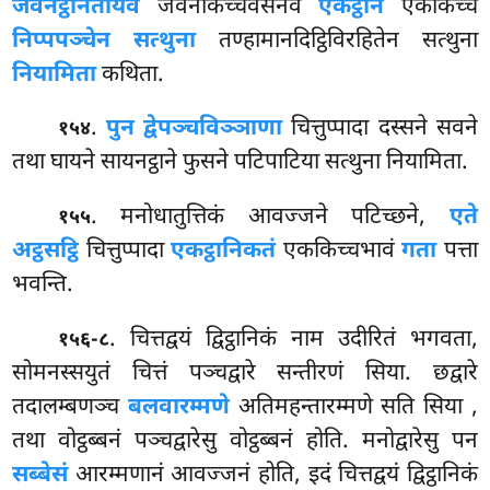
जवनट्ठानतोयेव
जवनकिच्चवसेनेव
एकट्ठाने
एककिच्चे
निप्पपञ्चेन सत्थुना
तण्हामानदिट्ठिविरहितेन सत्थुना
नियामिता
कथिता.
.
पुन द्वेपञ्चविञ्ञाणा
चित्तुप्पादा दस्सने सवने
१५४
तथा घायने सायनट्ठाने फुसने पटिपाटिया सत्थुना नियामिता.
. मनोधातुत्तिकं आवज्जने पटिच्छने,
एते
१५५
अट्ठसट्ठि
चित्तुप्पादा
एकट्ठानिकतं
एककिच्चभावं
गता
पत्ता
भवन्ति.
. चित्तद्वयं द्विट्ठानिकं नाम उदीरितं भगवता,
१५६-८
सोमनस्सयुतं चित्तं पञ्चद्वारे सन्तीरणं सिया. छद्वारे
तदालम्बणञ्च
बलवारम्मणे
अतिमहन्तारम्मणे सति सिया
,
तथा वोट्ठब्बनं पञ्चद्वारेसु वोट्ठब्बनं होति. मनोद्वारेसु पन
सब्बेसं
आरम्मणानं आवज्जनं होति, इदं चित्तद्वयं द्विट्ठानिकं