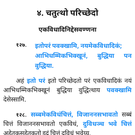
४. चतुत्थो परिच्छेदो
एकविधादिनिद्देसवण्णना
.
१२७
इतो
परं पवक्खामि, नयमेकविधादिकं;
आभिधम्मिकभिक्खूनं, बुद्धिया पन
वुद्धिया.
अहं
इतो परं
इतो परिच्छेदतो परं एकविधादिकं नयं
आभिधम्मिकभिक्खूनं बुद्धिया वुद्धित्थाय
पवक्खामि
देसेस्सामि.
.
सब्बमेकविधं
चित्तं, विजाननसभावतो
सब्बं
१२८
चित्तं विजाननसभावतो एकविधं,
दुविधञ्च भवे चित्तं
अहेतुकसहेतुकतो इदं चित्तं दुविधं भवेय्य.