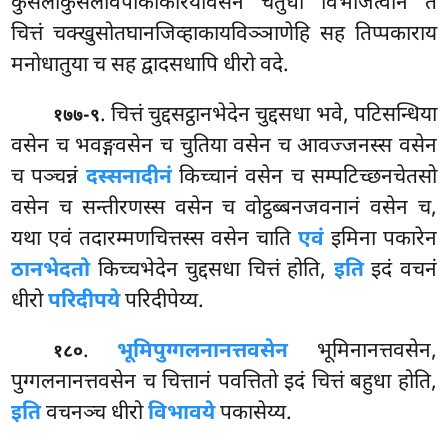
कुसलाकुसलविपाककिरियावसेन चतुधा विभजित्वान तं
चित्तं चक्खुसोतघानजिव्हाकायविञ्ञाणेहि सह तिप्पकाराय
मनोधातुया च सह द्वादसधापि धीरो वदे.
. चित्तं चुद्दसट्ठानभेदेन चुद्दसधा भवे, पटिसन्धिया
१७७-९
वसेन च भवङ्गवसेन च चुतिया वसेन च आवज्जनस्स वसेन
च पञ्चन्नं
दस्सनादीनं
किच्चानं वसेन च सम्पटिच्छनचेतसो
वसेन च सन्तीरणस्स वसेन च वोट्ठब्बनजवनानं वसेन च,
यथा एवं तदारम्मणचित्तस्स वसेन
चाति
एवं
इमिना पकारेन
ठानभेदतो
किच्चभेदेन चुद्दसधा चित्तं होति,
इति
इदं वचनं
धीरो
परिदीपये
परिदीपेय्य.
.
भूमिपुग्गलनानत्तवसेन
भूमिनानत्तवसेन,
१८०
पुग्गलनानत्तवसेन च चित्तानं पवत्तितो इदं चित्तं बहुधा होति,
इति
वचनञ्च धीरो
विभावये
पकासेय्य.