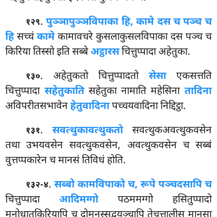
.
पुञ्ञापुञ्ञविपाका हि, कामे दस च पञ्च च
१२९
हि
सच्चं
कामे
कामावचरे कुसलाकुसलविपाका दस पञ्च च
किरिया तिस्सो इति सब्बे
अट्ठारस
चित्तुप्पादा अहेतुका.
. अहेतुकतो चित्तुप्पादतो
सेसा
एकसत्तति
१३०
चित्तुप्पादा
सहेतुकाति
सहेतुका नामाति महेसिना
तादिना
अविपरीतसभावेन
हेतुवादिना
पच्चयवादिना निद्दिट्ठा.
.
सवत्थुकावत्थुकतो
सवत्थुकअवत्थुकवसेन
१३१
तथा उभयवसेन सवत्थुकवसेन, अवत्थुकवसेन च सब्बं
वुत्तप्पकारेन च मानसं तिविधं होति.
.
सब्बो कामविपाको च, रूपे पञ्चदसापि च
१३२-४
चित्तुप्पादा
आदिमग्गो
पठममग्गो हसितुप्पादो
मनोधातुकिरियापि च दोमनस्सद्वयञ्चापि तेचत्तालीस मानसा