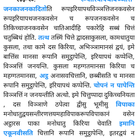
.
रूपीरियापथविञ्ञत्ति-
१४३-५०
जनकाजनकादितो
ति रूपइरियापथविञ्ञत्तिजनकवसेन
रूपइरियापथजनकवसेन च रूपजनकवसेन च
तिकिच्चाजनकवसेन चातिआदीहि पकारेहि सब्बं चित्तं
चतुब्बिधं होति.
तत्थ
तस्मिं चित्ते द्वादसाकुसला, कामधातुया
कुसला, तथा कामे दस किरिया, अभिञ्ञामानसं द्वयं, इमे
बात्तिंस मानसा रूपानि समुट्ठापेन्ति, इरियापथं कप्पेन्ति,
विञ्ञत्तिं जनयन्ति. कुसला महग्गतमानसा किरिया च
महग्गतमानसा,
अट्ठ
अनासवचित्तानि, छब्बीसति च मानसा
रूपानि समुट्ठापेन्ति, इरियापथं
कप्पेन्ति.
चोपनं न पापेन्ति
विञ्ञत्तिं न जनयन्तीति अत्थो. इमे चित्तुप्पादा दुकिच्चनियता
, दस विञ्ञाणे ठपेत्वा द्वीसु भूमीसु
विपाका
मनोधातुद्वयसन्तीरणत्तयमहाविपाकरूपविपाकानं वसेन
अट्ठारस पाका मनोधातु किरिया चेवाति
इमानि
एकूनवीसति
चित्तानि रूपानि समुट्ठापेन्ति, इतरद्वयं न