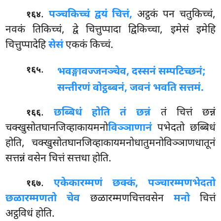
.
पञ्चकिच्चं द्वयं चित्तं,
अट्ठकं पन चतुकिच्चं,
१६४
नवकं तिकिच्चं, द्वे चित्तुप्पादा द्विकिच्चा, इमेसं इमेहि
चित्तुप्पादेहि
सेसं
एककं किच्चं.
.
१६५
भवङ्गावज्जनञ्चेव, दस्सनं सम्पटिच्छनं;
सन्तीरणं वोट्ठब्बनं, जवनं भवति सत्तमं.
.
छब्बिधं होति तं छन्नं
तं चित्तं छन्नं
१६६
चक्खुसोतघानजिव्हाकायमनो
विञ्ञाणानं
पभेदतो छब्बिधं
होति, चक्खुसोतघानजिव्हाकायमनोधातुमनोविञ्ञाणधातूनं
सत्तन्नं वसेन चित्तं सत्तधा होति.
.
एकेकारम्मणं छक्कं, पञ्चारम्मणभेदतो
१६७
छळारम्मणतो चेव
छळारम्मणचित्तवसेन
मनो
चित्तं
अट्ठविधं होति.