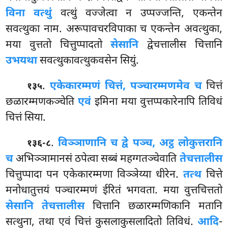
विना वत्थुं
वत्थुं वज्जेत्वा न उप्पज्जन्ति, एकन्तेन
सवत्थुका नाम. अरूपावचरविपाका च एकन्तेन
अवत्थुका,
मया वुत्ततो चित्तुप्पादतो
सेसानि
द्वेचत्तालीस चित्तानि
उभयथा
सवत्थुकावत्थुकवसेन सियुं.
.
एकेकारम्मणं चित्तं, पञ्चारम्मणमेव च
चित्तं
१३५
छळारम्मणकञ्चेति
एवं
इमिना मया वुत्तप्पकारेनापि तिविधं
चित्तं सिया.
.
विञ्ञाणानि च द्वे पञ्च, अट्ठ लोकुत्तरानि
१३६-८
च
अभिञ्ञामानसं ठपेत्वा सब्बं महग्गतञ्चेवाति
तेचत्तालीस
चित्तुप्पादा पन एकेकारम्मणा विञ्ञेय्या धीरेन.
तत्थ
चित्ते
मनोधातुत्तयं पञ्चारम्मणं ईरितं भगवता. मया वुत्तचित्ततो
सेसानि तेचत्तालीस
चित्तानि छळारम्मणिकानि मतानि
सत्थुना, तथा एवं चित्तं कुसलाकुसलादितो तिविधं.
आदि
-