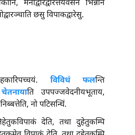
ानि, मनोद्वारद्वारत्तयवसेन भिन्नानं
ोद्वारञ्चाति छसु विपाकद्वारेसु.
सहकारिपच्चयं.
विविधं फल
न्ति
चेतनाया
ति उपपज्जवेदनीयभूताय,
बत्तेति, नो पटिसन्धिं.
िहेतुकविपाकं देति, तथा दुहेतुकम्पि
ेतुकमेव विपाकं देति. तथा दुहेतुकम्पि