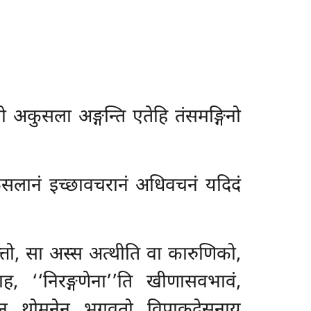
ो अकुसला अङ्गन्ति एतेहि तंसमङ्गिनो
कुसलानं इच्छावचरानं अधिवचनं यदिदं
त्तो, सा अस्स अत्थीति वा कारुणिको,
, ‘‘निरङ्गणेना’’ति खीणासवभावं,
केन पन थोमनेन भगवतो विपाकदेसनाय