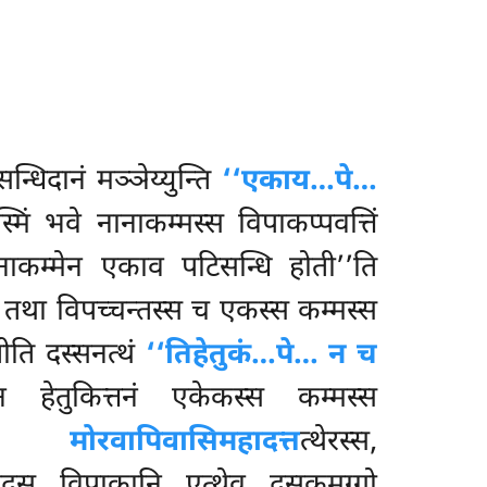
्धिदानं मञ्ञेय्युन्ति
‘‘एकाय…पे…
्मिं भवे नानाकम्मस्स विपाकप्पवत्तिं
नानाकम्मेन एकाव
पटिसन्धि होती’’ति
तं. तथा विपच्चन्तस्स च एकस्स कम्मस्स
ीति दस्सनत्थं
‘‘तिहेतुकं…पे… न च
 हेतुकित्तनं एकेकस्स कम्मस्स
स्स,
मोरवापिवासिमहादत्त
त्थेरस्स,
द्वादस विपाकानि एत्थेव दसकमग्गो