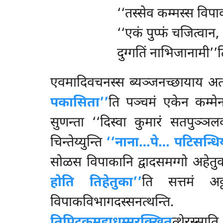
‘‘तस्सेव कम्मस्स विपा
‘‘एकं पुप्फं चजित्वा
दुग्गतिं नाभिजानामी’’
एवमादिवचनस्स
ब्यञ्जनच्छायाय अत्थ
पकासिता’’
ति पञ्चमं एकेन कम्मेन 
सुणन्ता ‘‘दिस्वा कुमारं सतपुञ्
चिन्तेय्युन्ति
‘‘नाना…पे… पटिसन्धि
सोळस विपाकानि द्वादसमग्गो अहेतुक
होति तिहेतुका’’
ति सत्तमं अट
विपाकविभागदस्सनत्थन
तिपिटकमहाधम्मरक्खित
त्थेरस्स