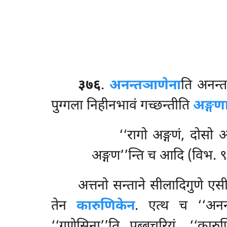
३७६
.
अनन्तञाणेना
ति अनन्त
पुग्गला निहीनभावं गच्छन्तीति
अङ्गण
‘‘रागो अङ्गणं, दोसो
अङ्गण’’न्ति च आदि (विभ. 
अत्तनो
सन्ताने सीलादिगुणे एस
तेन
कारुणिकेन
. एत्थ
च ‘‘अनन्
‘‘गुणेसिना’’ति पुब्बचरियं, ‘‘क