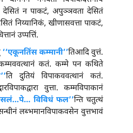
 देसितं न पाकटं, अपुञ्ञवता देसितं
ेसितं निय्यानिकं, खीणासवत्ता पाकटं,
्तानं उप्पत्तिं.
ं
‘‘एकूनतिंस कम्मानी’’
तिआदि वुत्तं.
कम्मववत्थानं कतं. कम्मे पन कथिते
’’
ति दुतियं विपाकववत्थानं कतं.
ारविपाकद्वारा वुत्ता. कम्मविपाकानं
ुसलं…पे… विविधं फल’’
न्ति चतुत्थं
िसन्धीनं लब्भमानविपाकवसेन वुत्तभावं