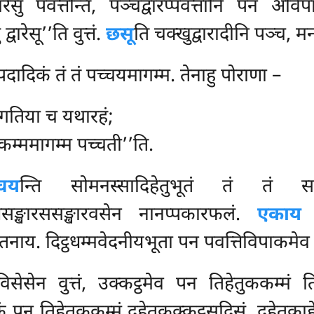
ेसु पवत्तन्ति, पञ्चद्वारप्पवत्तानि पन अविपाक
ारेसू’’ति वुत्तं.
छसू
ति चक्खुद्वारादीनि पञ्च, मन
दादिकं तं तं पच्चयमागम्म. तेनाहु पोराणा –
 गतिया च यथारहं;
, कम्ममागम्म पच्चती’’ति.
चय
न्ति सोमनस्सादिहेतुभूतं तं तं 
असङ्खारससङ्खारवसेन नानप्पकारफलं.
एकाय 
. दिट्ठधम्मवेदनीयभूता पन पवत्तिविपाकमेव निब्
िसेसेन वुत्तं, उक्कट्ठमेव पन तिहेतुककम्मं त
 पन तिहेतुककम्मं दुहेतुकुक्कट्ठसदिसं, दुहेतुकाह