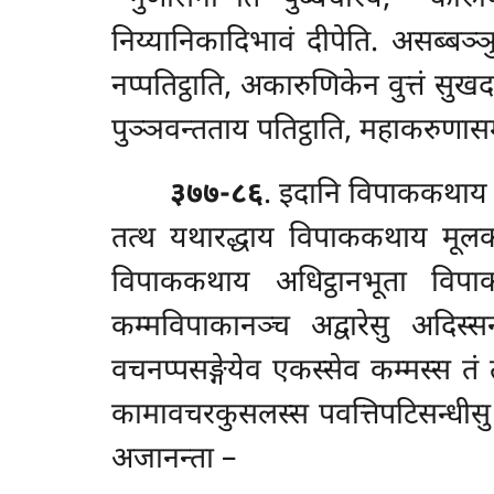
निय्यानिकादिभावं दीपेति. असब्बञ्
नप्पतिट्ठाति, अकारुणिकेन वुत्तं सु
पुञ्ञवन्तताय पतिट्ठाति, महाकरुणा
३७७-८६
. इदानि विपाककथाय म
तत्थ यथारद्धाय विपाककथाय मू
विपाककथाय अधिट्ठानभूता विपा
कम्मविपाकानञ्च अद्वारेसु अदिस
वचनप्पसङ्गेयेव एकस्सेव कम्मस्स तं
कामावचरकुसलस्स पवत्तिपटिसन्धीसु ना
अजानन्ता –