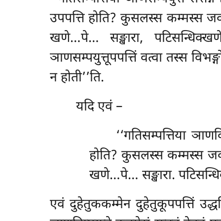
उपपत्ति होति? कुसलस्स कम्मस्स जवनक
खणे…पे… सङ्खारा, पटिसन्धिक्खणे
ञाणसम्पयुत्तूपपत्तिं वत्वा तस्स विभ
न होती’’ति.
यदि एवं –
‘‘गतिसम्पत्तिया ञाणविप
होति? कुसलस्स कम्मस्स जवनक
खणे…पे… सङ्खारा. पटिसन्धिक
एवं
दुहेतुककम्मेन दुहेतुकूपपत्तिं उद्