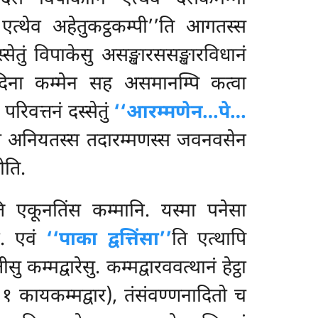
त्थेव अहेतुकट्ठकम्पी’’ति आगतस्स
्सेतुं विपाकेसु असङ्खारससङ्खारविधानं
दिना कम्मेन सह असमानम्पि कत्वा
िवत्तनं दस्सेतुं
‘‘आरम्मणेन…पे…
ेन च अनियतस्स तदारम्मणस्स जवनवसेन
ोति.
 एकूनतिंस कम्मानि. यस्मा पनेसा
नि. एवं
‘‘पाका द्वत्तिंसा’’
ति एत्थापि
कम्मद्वारेसु. कम्मद्वारववत्थानं हेट्ठा
 १ कायकम्मद्वार), तंसंवण्णनादितो च