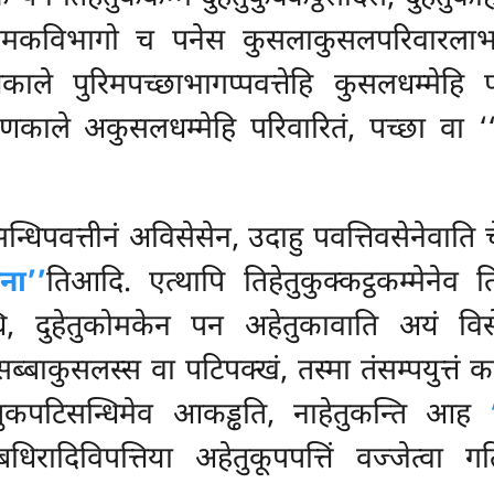
्ठोमकविभागो च पनेस कुसलाकुसलपरिवारलाभत
्तिकाले पुरिमपच्छाभागप्पवत्तेहि कुसलधम्मे
रणकाले अकुसलधम्मेहि परिवारितं, पच्छा वा ‘‘द
सन्धिपवत्तीनं अविसेसेन, उदाहु पवत्तिवसेनेवाति
ेना’’
तिआदि. एत्थापि तिहेतुकुक्कट्ठकम्मेने
सन्धि, दुहेतुकोमकेन पन अहेतुकावाति अयं विस
सब्बाकुसलस्स वा पटिपक्खं, तस्मा तंसम्पयुत्तं क
हेतुकपटिसन्धिमेव आकड्ढति, नाहेतुकन्ति आह
रादिविपत्तिया अहेतुकूपपत्तिं वज्जेत्वा गतिसम