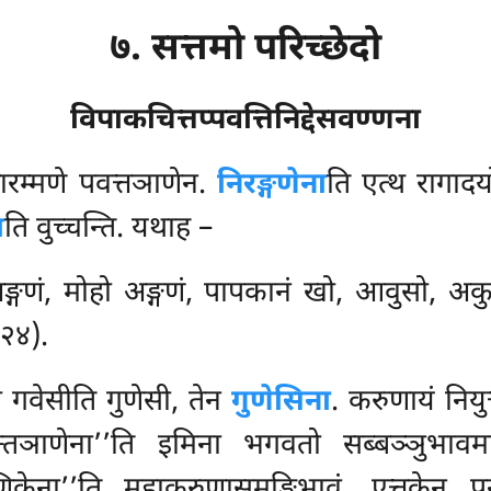
७. सत्तमो परिच्छेदो
विपाकचित्तप्पवत्तिनिद्देसवण्णना
ारम्मणे पवत्तञाणेन.
निरङ्गणेना
ति एत्थ रागादय
ा
ति वुच्चन्ति. यथाह –
 अङ्गणं, मोहो अङ्गणं, पापकानं खो, आवुसो, अ
९२४).
ी गवेसीति गुणेसी, तेन
गुणेसिना
. करुणायं नियु
तञाणेना’’ति इमिना भगवतो सब्बञ्ञुभावमाह
ारुणिकेना’’ति महाकरुणासमङ्गिभावं. एत्त