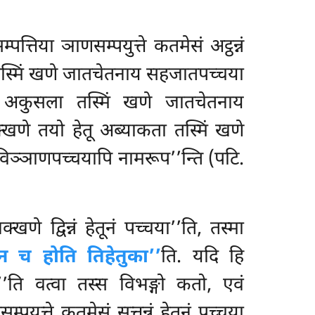
सम्पत्तिया
ञाणसम्पयुत्ते कतमेसं अट्ठन्नं
 तस्मिं खणे जातचेतनाय सहजातपच्चया
हेतू अकुसला तस्मिं खणे जातचेतनाय
्खणे तयो हेतू अब्याकता तस्मिं खणे
विञ्ञाणपच्चयापि नामरूप’’न्ति (पटि.
णे द्विन्नं हेतूनं पच्चया’’ति, तस्मा
 न च होति तिहेतुका’’
ति. यदि हि
ती’’ति वत्वा तस्स विभङ्गो कतो, एवं
्पयुत्ते कतमेसं सत्तन्नं हेतूनं पच्चया