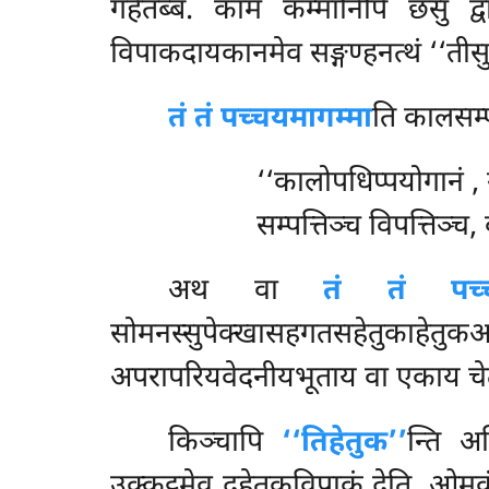
गहेतब्बं. कामं कम्मानिपि छसु द्वार
विपाकदायकानमेव सङ्गण्हनत्थं ‘‘तीसु द्व
तं तं पच्चयमागम्मा
ति कालसम्प
‘‘कालोपधिप्पयोगानं
,
सम्पत्तिञ्च विपत्तिञ्च
अथ वा
तं तं पच्
सोमनस्सुपेक्खासहगतसहेतुकाहेतुक
अपरापरियवेदनीयभूताय वा एकाय चेतनाय
किञ्चापि
‘‘तिहेतुक’’
न्ति अव
उक्कट्ठमेव दुहेतुकविपाकं देति. ओमकं