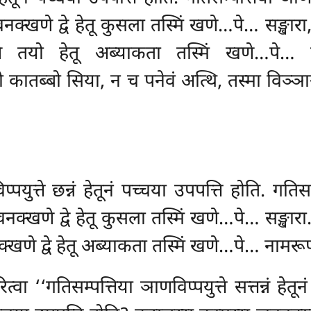
्खणे द्वे हेतू कुसला तस्मिं खणे…पे… सङ्खारा, न
 तयो हेतू अब्याकता तस्मिं खणे…पे… नामर
ङ्गो कातब्बो सिया, न च पनेवं अत्थि, तस्मा विञ्ञ
्पयुत्ते छन्नं हेतूनं पच्चया उपपत्ति होति. गति
्खणे द्वे हेतू कुसला तस्मिं खणे…पे… सङ्खारा. न
्खणे द्वे हेतू अब्याकता तस्मिं खणे…पे… नामरूप
धरित्वा ‘‘गतिसम्पत्तिया ञाणविप्पयुत्ते सत्तन्नं हे