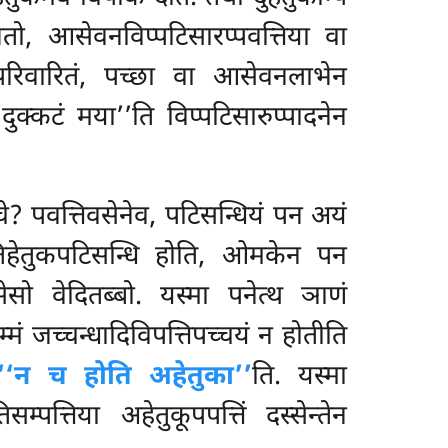
ो, आसेवनविप्पटिसारप्पवत्तिया वा
हि परिवारितं, पच्छा वा आसेवनलाभेन
ुक्कटं मया’’ति विप्पटिसारुप्पादनेन
 चे? पवत्तिवसेनेव, पटिसन्धियं पन अयं
व तिहेतुकपटिसन्धि होति, ओमकेन पन
ेसो वेदितब्बो. यस्मा पनेत्थ ञाणं
म्मं जच्चन्धादिविपत्तिपच्चयं न होतीति
‘‘न च होति अहेतुका’’
ति. यस्मा
्पत्तिया अहेतुकूपपत्तिं दस्सेन्तेन