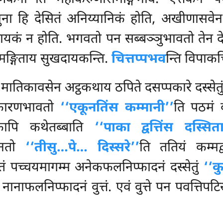
ञुना हि देसितं अनिय्यानिकं होति, अखीणासवेन
खदायकं न होति. भगवतो पन सब्बञ्ञुभावतो तेन द
समङ्गिताय सुखदायकन्ति.
चित्तप्पभव
न्ति विपाकचित
ातिकावसेन अट्ठकथाय ठपिते दसप्पकारे दस्सेतु
लकारणभावतो
‘‘एकूनतिंस कम्मानी’’
ति पठमं 
कापि कथेतब्बाति
‘‘पाका द्वत्तिंस दस्सिता
्सनतो
‘‘तीसु…पे… दिस्सरे’’
ति ततियं कम्मद्व
 तं पच्चयमागम्म अनेकफलनिप्फादनं दस्सेतुं
‘‘क
नाफलनिप्फादनं वुत्तं. एवं वुत्ते पन पवत्तिपट