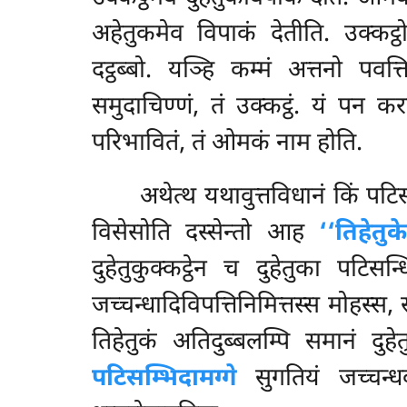
अहेतुकमेव विपाकं देतीति. उक्कट
दट्ठब्बो. यञ्हि कम्मं अत्तनो पवत
समुदाचिण्णं, तं उक्कट्ठं. यं पन क
परिभावितं, तं ओमकं नाम होति.
अथेत्थ यथावुत्तविधानं किं पटि
विसेसोति दस्सेन्तो आह
‘‘तिहेतुक
दुहेतुकुक्कट्ठेन च दुहेतुका पटि
जच्चन्धादिविपत्तिनिमित्तस्स मोहस्स, 
तिहेतुकं अतिदुब्बलम्पि समानं दु
पटिसम्भिदामग्गे
सुगतियं जच्चन्धबधि