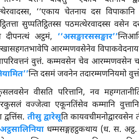
त्थेरवादस्स, ‘‘एकाय चेतनाय दस विपाकानि ए
ितत्ता सुप्पतिट्ठितस्स पठमत्थेरवादस्स वसेन दस
 दीपनत्थं अट्ठमं,
‘‘असङ्खारससङ्खार’’
न्तिआ
ुपेक्खासहगतभावेपि आरम्मणवसेनेव विपाकवेदनाय पर
नापरिवत्तनं वुत्तं. कम्मवसेन चेव आरम्मणवस
ियामित’’
न्ति दसमं जवनेन तदारम्मणनियमो वुत्त
ुसलवसेन वीसति परित्तानि, नव महग्गतानीति
रकुसलं वज्जेत्वा एकूनतिंसेव कम्मानि वुत्ता
द्वत्तिंस.
तीसु द्वारेसू
ति कायवचीमनोद्वारवसेन तीसु 
अट्ठसालिनिया
धम्मसङ्गहट्ठकथाय (ध. स. अट्ठ.