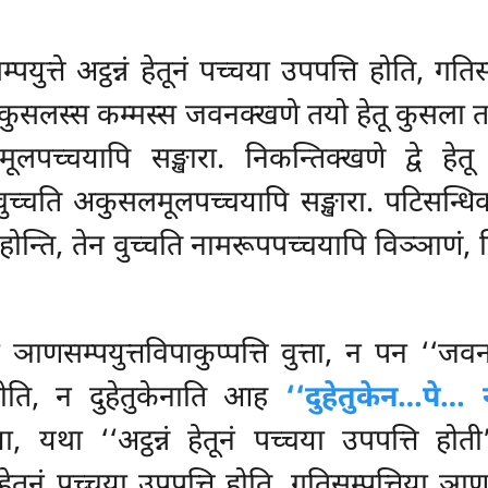
पयुत्ते अट्ठन्नं हेतूनं पच्चया उपपत्ति होति, गति
ि? कुसलस्स कम्मस्स जवनक्खणे तयो हेतू कुसला
लमूलपच्चयापि सङ्खारा. निकन्तिक्खणे द्वे 
ुच्चति अकुसलमूलपच्चयापि सङ्खारा. पटिसन्धिक
्ति, तेन वुच्चति नामरूपपच्चयापि विञ्ञाणं, 
ाणसम्पयुत्तविपाकुप्पत्ति वुत्ता, न पन ‘‘जवनक्ख
 होति, न दुहेतुकेनाति आह
‘‘दुहेतुकेन…पे…
ा, यथा ‘‘अट्ठन्नं हेतूनं पच्चया उपपत्ति हो
ं हेतूनं पच्चया उपपत्ति होति. गतिसम्पत्तिया ञाणसम