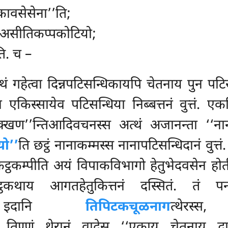
कावसेसेना’’ति;
न, असीतिकप्पकोटियो;
ति. च –
ं गहेत्वा दिन्नपटिसन्धिकायपि चेतनाय पुन पटिसन
एकिस्सायेव पटिसन्धिया निब्बत्तनं वुत्तं. एकस
ञलक्खण’’न्तिआदिवचनस्स अत्थं अजानन्ता ‘‘
यो’’
ति छट्ठं नानाकम्मस्स नानापटिसन्धिदानं वुत्
ट्ठकम्पीति अयं विपाकविभागो हेतुभेदवसेन होत
्ठकथाय आगतहेतुकित्तनं दस्सितं. तं पन
्ति. इदानि
तिपिटकचूळनाग
त्थेर
ाति तिण्णं थेरानं वादेसु ‘‘एकाय चेतनाय 