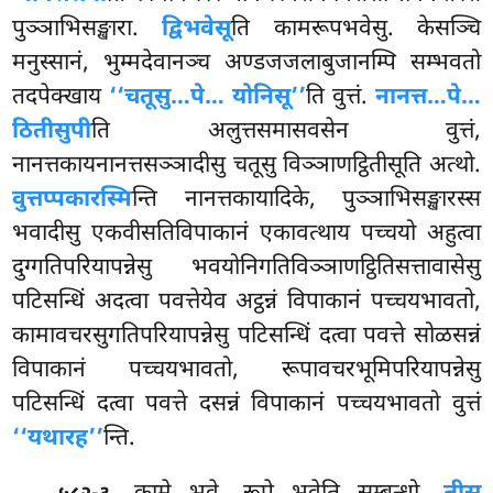
पुञ्ञाभिसङ्खारा.
द्विभवेसू
ति कामरूपभवेसु. केसञ्चि
मनुस्सानं, भुम्मदेवानञ्च अण्डजजलाबुजानम्पि सम्भवतो
तदपेक्खाय
‘‘चतूसु…पे… योनिसू’’
ति वुत्तं.
नानत्त…पे…
ठितीसुपी
ति अलुत्तसमासवसेन वुत्तं,
नानत्तकायनानत्तसञ्ञादीसु चतूसु विञ्ञाणट्ठितीसूति अत्थो.
वुत्तप्पकारस्मि
न्ति नानत्तकायादिके, पुञ्ञाभिसङ्खारस्स
भवादीसु एकवीसतिविपाकानं एकावत्थाय पच्चयो अहुत्वा
दुग्गतिपरियापन्नेसु भवयोनिगतिविञ्ञाणट्ठितिसत्तावासेसु
पटिसन्धिं अदत्वा पवत्तेयेव अट्ठन्नं
विपाकानं पच्चयभावतो,
कामावचरसुगतिपरियापन्नेसु पटिसन्धिं दत्वा पवत्ते सोळसन्नं
विपाकानं
पच्चयभावतो, रूपावचरभूमिपरियापन्नेसु
पटिसन्धिं दत्वा पवत्ते दसन्नं विपाकानं पच्चयभावतो वुत्तं
‘‘यथारह’’
न्ति.