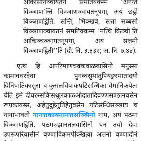
आकासानञ्चायतनं समतिक्कम्म ‘अनन्तं
विञ्ञाण’न्ति विञ्ञाणञ्चायतनूपगा, अयं छट्ठी
विञ्ञाणट्ठिति. सन्ति, भिक्खवे, सत्ता सब्बसो
विञ्ञाणञ्चायतनं समतिक्कम्म ‘नत्थि किञ्ची’ति
आकिञ्चञ्ञायतनूपगा, अयं सत्तमी
विञ्ञाणट्ठिती’’ति (दी. नि. ३.३३२; अ. नि. ७.४४).
एत्थ हि अपरिमाणचक्कवाळवासिनो मनुस्सा
कामावचरदेवा पुनब्बसुमातुपियङ्करमातादयो
विनिपातिकासुरा च कुसलविपाकपटिसन्धिका वेमानिकपेता
चेति इमे दीघरस्सकिसथूलकाळओदातादिवण्णसण्ठानवसेन
रूपकायस्स, अहेतुदुहेतुतिहेतुवसेन पटिसन्धिसञ्ञाय च
नानाभावतो
नानत्तकायनानत्तसञ्ञिनो
नाम, अयं पठमा
विञ्ञाणट्ठिति. पठमज्झानतलवासिनो पन तयो देवा
उपरूपरिवासीनं वण्णादिकमपेक्खित्वा अत्तनो वण्णादीनं