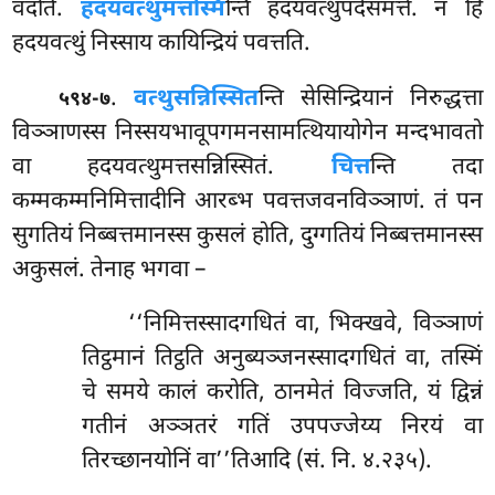
वदति.
हदयवत्थुमत्तस्मि
न्ति हदयवत्थुपदेसमत्ते. न हि
हदयवत्थुं निस्साय कायिन्द्रियं पवत्तति.
.
वत्थुसन्निस्सित
न्ति सेसिन्द्रियानं निरुद्धत्ता
५९४-७
विञ्ञाणस्स निस्सयभावूपगमनसामत्थियायोगेन मन्दभावतो
वा हदयवत्थुमत्तसन्निस्सितं.
चित्त
न्ति तदा
कम्मकम्मनिमित्तादीनि आरब्भ पवत्तजवनविञ्ञाणं. तं पन
सुगतियं निब्बत्तमानस्स कुसलं होति, दुग्गतियं निब्बत्तमानस्स
अकुसलं. तेनाह भगवा –
‘‘निमित्तस्सादगधितं वा, भिक्खवे, विञ्ञाणं
तिट्ठमानं तिट्ठति अनुब्यञ्जनस्सादगधितं वा, तस्मिं
चे समये कालं करोति, ठानमेतं विज्जति, यं द्विन्नं
गतीनं अञ्ञतरं गतिं उपपज्जेय्य निरयं वा
तिरच्छानयोनिं वा’’तिआदि (सं. नि. ४.२३५).