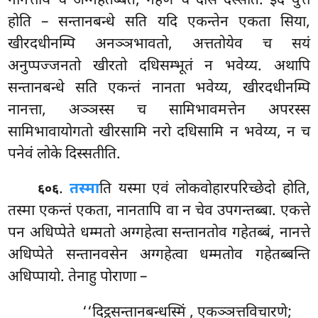
नानत्ताय च अग्गहेतब्बतं, गहणे च दोसं दस्सेति. इदं वुत्तं
होति – सन्तानबन्धे सति यदि एकन्तेन एकता सिया,
खीरदधीनम्पि अनञ्ञभावतो, अत्ततोयेव च सयं
अनुप्पज्जनतो खीरतो दधिसम्भूतं न भवेय्य. अथापि
सन्तानबन्धे सति एकन्तं नानता भवेय्य, खीरदधीनम्पि
नानत्ता, अञ्ञस्स च सामिभावमत्तेन अपरस्स
सामिभावायोगतो खीरसामि नरो दधिसामि न भवेय्य, न च
पनेवं लोके दिस्सतीति.
.
तस्मा
ति यस्मा एवं लोकवोहारपरिच्छेदो होति,
६०६
तस्मा एकन्तं एकता, नानतापि वा न चेव उपगन्तब्बा. एकत्ते
पन अधिप्पेते धम्मतो अग्गहेत्वा सन्तानतोव गहेतब्बं, नानत्ते
अधिप्पेते सन्तानवसेन अग्गहेत्वा धम्मतोव गहेतब्बन्ति
अधिप्पायो. तेनाहु पोराणा –
‘‘दिट्ठसन्तानबन्धस्मिं
, एकञ्ञत्तविचारणे;