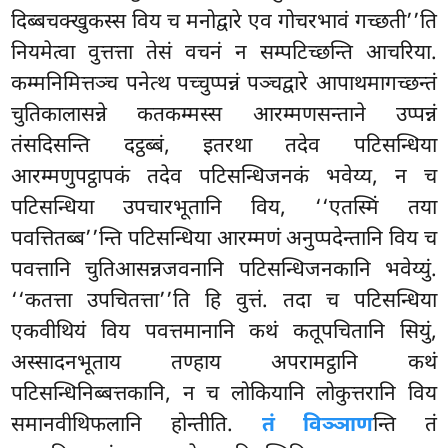
दिब्बचक्खुकस्स विय च मनोद्वारे एव गोचरभावं गच्छती’’ति
नियमेत्वा वुत्तत्ता तेसं वचनं न सम्पटिच्छन्ति आचरिया.
कम्मनिमित्तञ्च पनेत्थ पच्चुप्पन्नं पञ्चद्वारे आपाथमागच्छन्तं
चुतिकालासन्ने कतकम्मस्स आरम्मणसन्ताने उप्पन्नं
तंसदिसन्ति दट्ठब्बं, इतरथा तदेव पटिसन्धिया
आरम्मणुपट्ठापकं तदेव पटिसन्धिजनकं भवेय्य, न च
पटिसन्धिया उपचारभूतानि विय, ‘‘एतस्मिं तया
पवत्तितब्ब’’न्ति पटिसन्धिया आरम्मणं अनुप्पदेन्तानि विय च
पवत्तानि चुतिआसन्नजवनानि पटिसन्धिजनकानि भवेय्युं.
‘‘कतत्ता उपचितत्ता’’ति हि वुत्तं. तदा च पटिसन्धिया
एकवीथियं विय पवत्तमानानि कथं कतूपचितानि सियुं,
अस्सादनभूताय तण्हाय अपरामट्ठानि कथं
पटिसन्धिनिब्बत्तकानि, न च लोकियानि लोकुत्तरानि विय
समानवीथिफलानि होन्तीति.
तं विञ्ञाण
न्ति तं