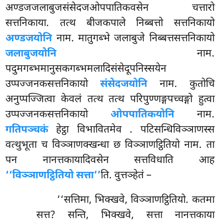
अण्डजजलाबुजसंसेदजओपपातिकवसेन चत्तारो
सत्तनिकाया. तत्थ बीजकपाले निब्बत्तो सत्तनिकायो
अण्डजयोनि
नाम. मातुगब्भे जलाबुजे निब्बत्तसत्तनिकायो
जलाबुजयोनि
नाम.
पदुमगब्भमानुसकगब्भमलादिसंसेदूपनिस्सयेन
उप्पज्जनकसत्तनिकायो
संसेदजयोनि
नाम. कुतोचि
अनुप्पज्जित्वा केवलं तत्थ तत्थ परिपुण्णङ्गपच्चङ्गो हुत्वा
उप्पज्जनकसत्तनिकायो
ओपपातिकयोनि
नाम.
गतिपञ्चकं
हेट्ठा विभावितमेव
. पटिसन्धिविञ्ञाणस्स
वत्थुभूता च विञ्ञाणक्खन्धा छ विञ्ञाणट्ठितियो नाम. ता
पन नानत्तकायादिवसेन सत्तविधाति आह
‘‘विञ्ञाणट्ठितियो सत्ता’’
ति. वुत्तञ्हेतं –
‘‘सत्तिमा, भिक्खवे, विञ्ञाणट्ठितियो. कतमा
सत्त? सन्ति, भिक्खवे, सत्ता नानत्तकाया