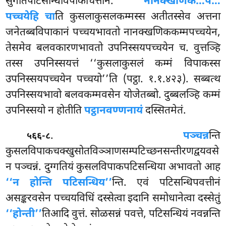
सुगतिपटिसन्धिविपाकचित्तानं.
नानक्खणिक…पे…
पच्चयेहि चा
ति कुसलाकुसलकम्मस्स अतीतस्सेव अत्तना
जनेतब्बविपाकानं पच्चयभावतो नानक्खणिककम्मपच्चयेन,
तेसमेव बलवकारणभावतो उपनिस्सयपच्चयेन च. वुत्तञ्हि
तस्स उपनिस्सयत्तं ‘‘कुसलाकुसलं कम्मं विपाकस्स
उपनिस्सयपच्चयेन पच्चयो’’ति (पट्ठा. १.१.४२३). सब्बत्थ
उपनिस्सयभावो बलवकम्मवसेन
योजेतब्बो. दुब्बलञ्हि कम्मं
उपनिस्सयो न होतीति
पट्ठानवण्णनायं
दस्सितमेतं.
.
पञ्चन्न
न्ति
५६६-८
कुसलविपाकचक्खुसोतविञ्ञाणसम्पटिच्छनसन्तीरणद्वयवसे
न पञ्चन्नं. दुग्गतियं कुसलविपाकपटिसन्धिया अभावतो आह
‘‘न होन्ति पटिसन्धिय’’
न्ति. एवं पटिसन्धिपवत्तीनं
असङ्करवसेन पच्चयविधिं दस्सेत्वा इदानि समोधानेत्वा दस्सेतुं
‘‘होन्ती’’
तिआदि वुत्तं. सोळसन्नं पवत्ते, पटिसन्धियं नवन्नन्ति