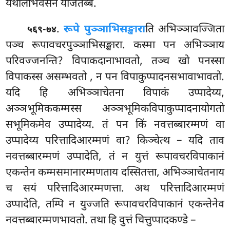
यथालाभवसेन योजेतब्बं.
.
रूपे पुञ्ञाभिसङ्खारा
ति अभिञ्ञावज्जिता
५६९-७४
पञ्च रूपावचरपुञ्ञाभिसङ्खारा. कस्मा पन अभिञ्ञाय
परिवज्जनन्ति? विपाकदानाभावतो, तञ्च खो पनस्सा
विपाकस्स असम्भवतो
, न पन विपाकुप्पादनसभावाभावतो.
यदि हि अभिञ्ञाचेतना विपाकं उप्पादेय्य,
अञ्ञभूमिककम्मस्स अञ्ञभूमिकविपाकुप्पादनायोगतो
सभूमिकमेव उप्पादेय्य. तं पन किं नवत्तब्बारम्मणं वा
उप्पादेय्य परित्तादिआरम्मणं वा? किञ्चेत्थ – यदि ताव
नवत्तब्बारम्मणं उप्पादेति, तं न युत्तं रूपावचरविपाकानं
एकन्तेन कम्मसमानारम्मणताय दस्सितत्ता, अभिञ्ञाचेतनाय
च सयं परित्तादिआरम्मणत्ता. अथ परित्तादिआरम्मणं
उप्पादेति, तम्पि न युज्जति रूपावचरविपाकानं एकन्तेनेव
नवत्तब्बारम्मणभावतो. तथा हि वुत्तं चित्तुप्पादकण्डे –