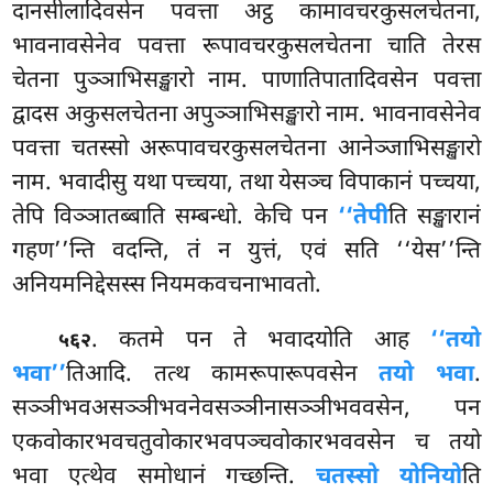
दानसीलादिवसेन पवत्ता अट्ठ कामावचरकुसलचेतना,
भावनावसेनेव पवत्ता रूपावचरकुसलचेतना चाति तेरस
चेतना पुञ्ञाभिसङ्खारो नाम. पाणातिपातादिवसेन पवत्ता
द्वादस अकुसलचेतना अपुञ्ञाभिसङ्खारो नाम. भावनावसेनेव
पवत्ता चतस्सो अरूपावचरकुसलचेतना आनेञ्जाभिसङ्खारो
नाम. भवादीसु यथा पच्चया, तथा येसञ्च विपाकानं पच्चया,
तेपि विञ्ञातब्बाति सम्बन्धो. केचि पन
‘‘तेपी
ति सङ्खारानं
गहण’’न्ति वदन्ति, तं न युत्तं, एवं सति ‘‘येस’’न्ति
अनियमनिद्देसस्स नियमकवचनाभावतो.
. कतमे पन ते भवादयोति आह
‘‘तयो
५६२
भवा’’
तिआदि. तत्थ कामरूपारूपवसेन
तयो भवा
.
सञ्ञीभवअसञ्ञीभवनेवसञ्ञीनासञ्ञीभववसेन, पन
एकवोकारभवचतुवोकारभवपञ्चवोकारभववसेन च तयो
भवा एत्थेव समोधानं गच्छन्ति.
चतस्सो योनियो
ति