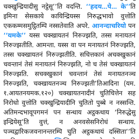
चक्खुन्द्रियादीसु नट्ठेसू’’ति वदन्ति.
‘‘हदय…पे… के’’
ति
इमिना सेसकाये कायिन्द्रियस्स निरुद्धभावो वुत्तोति
एककम्मसमुट्ठितम्पि नस्सतेवाति अपरे.
आनन्दाचरियो
पन
‘‘यमके’’
यस्स चक्खायतनं निरुज्झति, तस्स मनायतनं
निरुज्झतीति. आमन्ता. यस्स वा पन मनायतनं निरुज्झति,
तस्स चक्खायतनं निरुज्झतीति. सचित्तकानं अचक्खुकानं
चवन्तानं तेसं मनायतनं निरुज्झति, नो च तेसं चक्खायतनं
निरुज्झति. सचक्खुकानं चवन्तानं तेसं मनायतनञ्च
निरुज्झति, चक्खायतनञ्च निरुज्झती’तिआदिना (यम.
१.आयतनयमक.१२०) चक्खायतनादीनं
चुतिचित्तेन सह
निरोधो वुत्तोति चक्खुन्द्रियादीनि चुतितो पुब्बे न नस्सन्ति.
अतिमन्दभावूपगमनं पन सन्धाय अट्ठकथाय ‘निरुद्धेसु
इन्द्रियेसू’ति वुत्तं, न अनवसेसनिरोधं सन्धाय.
पञ्चद्वारिकजवनानन्तरम्पि चुति अट्ठकथायं दस्सिता’’ति