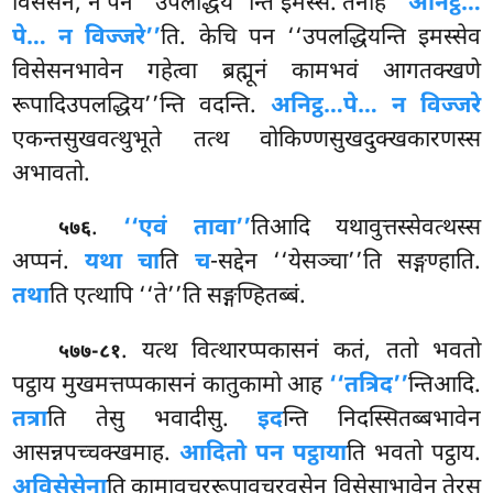
विसेसनं, न पन ‘‘उपलद्धिय’’न्ति इमस्स. तेनाह
‘‘अनिट्ठ…
पे… न विज्जरे’’
ति. केचि पन ‘‘उपलद्धियन्ति इमस्सेव
विसेसनभावेन गहेत्वा ब्रह्मूनं कामभवं आगतक्खणे
रूपादिउपलद्धिय’’न्ति वदन्ति.
अनिट्ठ…पे… न विज्जरे
एकन्तसुखवत्थुभूते तत्थ वोकिण्णसुखदुक्खकारणस्स
अभावतो.
.
‘‘एवं तावा’’
तिआदि यथावुत्तस्सेवत्थस्स
५७६
अप्पनं.
यथा चा
ति
च
-सद्देन ‘‘येसञ्चा’’ति सङ्गण्हाति.
तथा
ति एत्थापि ‘‘ते’’ति सङ्गण्हितब्बं.
. यत्थ वित्थारप्पकासनं कतं, ततो भवतो
५७७-८१
पट्ठाय मुखमत्तप्पकासनं कातुकामो आह
‘‘तत्रिद’’
न्तिआदि.
तत्रा
ति तेसु भवादीसु.
इद
न्ति निदस्सितब्बभावेन
आसन्नपच्चक्खमाह.
आदितो पन पट्ठाया
ति भवतो पट्ठाय.
अविसेसेना
ति कामावचररूपावचरवसेन विसेसाभावेन तेरस