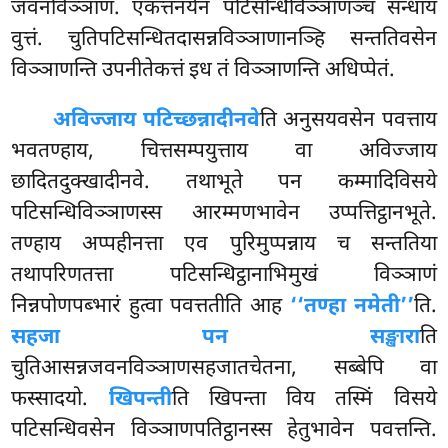
जवनविञ्ञाणं. एकत्तनयेन पटिसन्धिविञ्ञाणञ्च सन्धाय
वुत्तं. चुतिपटिसन्धितदासन्नविञ्ञाणानञ्हि सन्ततिवसेन
विञ्ञाणन्ति उपनीतेकत्तं इध तं विञ्ञाणन्ति अधिप्पेतं.
अविज्जाय पटिच्छन्नादीनवे
ति अनुसयवसेन पवत्ताय
भवतण्हाय, चित्तसम्पयुत्ताय वा अविज्जाय
छादितदुक्खादीनवे. तथाभूते पन कम्मादिविसये
पटिसन्धिविञ्ञाणस्स आरम्मणभावेन उप्पत्तिट्ठानभूते.
तण्हाय अप्पहीनत्ता एव पुरिमुप्पन्नाय च सन्ततिया
तथापरिणतत्ता पटिसन्धिट्ठानाभिमुखं विञ्ञाणं
निन्नपोणपब्भारं हुत्वा पवत्ततीति आह
‘‘तण्हा नमेती’’
ति.
सहजा पन सङ्खारा
ति
चुतिआसन्नजवनविञ्ञाणसहजातचेतना, सब्बेपि वा
फस्सादयो.
खिपन्ती
ति खिपन्ता विय तस्मिं विसये
पटिसन्धिवसेन विञ्ञाणपतिट्ठानस्स
हेतुभावेन पवत्तन्ति.