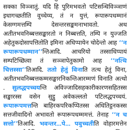
सक्का विञ्ञातुं. यदि हि पुरिमभवतो पटिसन्धिविञ्ञाणं
इधागच्छतीति वुच्चेय्य, तं न युत्तं, रूपारूपधम्मानं
केसग्गमत्तम्पि देसन्तरसङ्कमनाभावतो. अथ
अतीतभवनिब्बत्तसङ्खारतो न निब्बत्तति, तम्पि न युज्जति
अहेतुकदोसापत्तितोति इमिना अधिप्पायेन चोदेन्तो आह
‘‘न
रूपारूपधम्मान’’
न्तिआदि. आचरियो तस्साधिप्पायं
सम्पटिच्छित्वा तं सञ्ञापेतुकामो आह
‘‘नत्थि
चित्तस्सा’’
तिआदि.
ततो हेतुं विना
ति तत्थ हेतुं विना,
अतीतभवनिब्बत्तकम्मसङ्खारनिकन्तिआरम्मणं विनाति अत्थो
.
सुलद्धपच्चय
न्ति अविज्जादिसहकारीकारणसहितस्स
सङ्खारस्स वसेन सुट्ठु अवेकल्लतो पटिलद्धपच्चयं.
रूपारूपमत्त
न्ति बाहिरकपरिकप्पितस्स अधितिट्ठनकस्स
सत्तजीवादिनो अभावतो रूपारूपधम्ममत्तं. तेनाह
‘‘न च
सत्तो’’
तिआदि.
भवन्तर…पे… पवुच्चती
ति वोहारमत्तेन