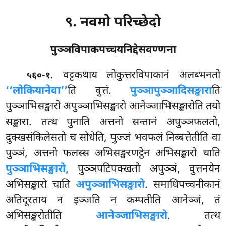
९. नवमो परिच्छेदो
पुञ्ञविपाकपच्चयनिद्देसवण्णना
. वट्टकथाय
लोकुत्तरविपाकानं अलब्भनतो
५६०-१
‘‘लोकियानेवा’’
ति वुत्तं.
पुञ्ञापुञ्ञादिसङ्खारा
ति
पुञ्ञाभिसङ्खारो अपुञ्ञाभिसङ्खारो आनेञ्जाभिसङ्खारोति तयो
सङ्खारा. तत्थ पुनाति अत्तनो सन्तानं अपुञ्ञफलतो,
दुक्खसंकिलेसतो च सोधेति, पुज्जं भवफलं निब्बत्तेतीति वा
पुञ्ञं, अत्तनो फलस्स अभिसङ्खरणट्ठेन अभिसङ्खारो चाति
पुञ्ञाभिसङ्खारो,
पुञ्ञपटिपक्खतो अपुञ्ञं, वुत्तनयेन
अभिसङ्खारो चाति
अपुञ्ञाभिसङ्खारो
. समाधिपच्चनीकानं
अतिदूरताय न इञ्जति न कम्पतीति आनेञ्जं, तं
अभिसङ्खरोतीति
आनेञ्जाभिसङ्खारो
. तत्थ