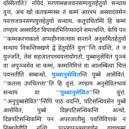
दस्सिताति? नयिदं मरणासन्नजवनसम्पयुत्तहेतुयो सन्धाय
वुत्तं, अथ खो कतकम्मस्स तं कम्मं आरब्भ अस्सादवसेन
पवत्तजवनसम्पयुत्तहेतुयो सन्धाय. कतूपचितम्पि हि कम्मं
तण्हाय अस्सादितं विपाकाभिनिप्फादने समत्थन्ति. केचि पन
‘‘कम्मकरणकाले अप्पहीनावत्थाय सन्ताने अनुसयितहेतुयो
सन्धाय निकन्तिक्खणे द्वे हेतुयोति वुत्त’’न्ति वदन्ति, तं न
युज्जति, तेसं सहजातपच्चयत्तायोगतो. पुब्बानुसेवितं पुञ्ञं
वा अपुञ्ञमेव वा कम्मं, कम्मनिमित्तं वा आलम्बित्वा चित्तं
पवत्ततीति सम्बन्धो.
पुब्बानुसेवित
न्ति पुब्बे आसेवितं.
‘‘कतत्ता उपचितत्ता’’ति हि वुत्तं. तण्हाय अनुसेवितभावं
सन्धाय वा
‘‘पुब्बानुसेवित’’
न्ति वुत्तं.
‘‘अनुपुब्बसेवित’’न्तिपि पाठं वदन्ति, पटिसन्धिवसेन पुब्बे
आसेवितं, पुब्बे दिन्नपटिसन्धिकन्ति अत्थो.
दिन्नपटिसन्धिकम्पि पन अपरजातीसु पवत्तिविपाकं न
निब्बत्तेतीति नत्थि. पुञ्ञापुञ्ञग्गहणेन यथाकम्मं