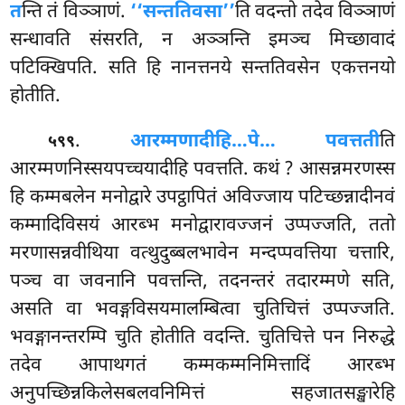
त
न्ति तं विञ्ञाणं.
‘‘सन्ततिवसा’’
ति वदन्तो तदेव विञ्ञाणं
सन्धावति संसरति, न अञ्ञन्ति इमञ्च मिच्छावादं
पटिक्खिपति. सति हि नानत्तनये सन्ततिवसेन एकत्तनयो
होतीति.
.
आरम्मणादीहि…पे… पवत्तती
ति
५९९
आरम्मणनिस्सयपच्चयादीहि पवत्तति. कथं
? आसन्नमरणस्स
हि कम्मबलेन मनोद्वारे उपट्ठापितं अविज्जाय पटिच्छन्नादीनवं
कम्मादिविसयं आरब्भ मनोद्वारावज्जनं उप्पज्जति, ततो
मरणासन्नवीथिया वत्थुदुब्बलभावेन मन्दप्पवत्तिया चत्तारि,
पञ्च वा जवनानि पवत्तन्ति, तदनन्तरं तदारम्मणे सति,
असति वा भवङ्गविसयमालम्बित्वा चुतिचित्तं उप्पज्जति.
भवङ्गानन्तरम्पि चुति होतीति वदन्ति. चुतिचित्ते पन निरुद्धे
तदेव आपाथगतं कम्मकम्मनिमित्तादिं आरब्भ
अनुपच्छिन्नकिलेसबलवनिमित्तं सहजातसङ्खारेहि