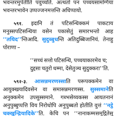
भवन्तरमुपेतीति पवुच्चति. अत्थतो पन पच्चयसामग्गिया
भवन्तरभावेन उप्पज्जनमत्तन्ति अधिप्पायो.
. इदानि
तं पटिसन्धिक्कमं पाकटाय
५९१
मनुस्सपटिसन्धिया वसेन पकासेतुं समारभन्तो आह
‘‘तयिद’’
न्तिआदि.
सुदुब्बुध
न्ति अतिदुब्बिजानियं. तेनाहु
पोराणा –
‘‘सच्चं सत्तो पटिसन्धि, पच्चयाकारमेव च;
दुद्दसा चतुरो धम्मा, देसेतुञ्च सुदुक्करा’’ति.
.
आसन्नमरणस्सा
ति परूपक्कमेन वा
५९२-३
आयुक्खयादिवसेन वा समासन्नमरणस्स.
सुस्समाने
ति
अनुक्कमेन उपसुस्समाने. गब्भसेय्यकस्स आयतनानं
अनुपुब्बुप्पत्ति विय निरोधोपि अनुपुब्बतो होतीति वुत्तं
‘‘नट्ठे
चक्खुन्द्रियादिके’’
ति. केचि पन ‘‘नानाकम्मसमुट्ठितेसु