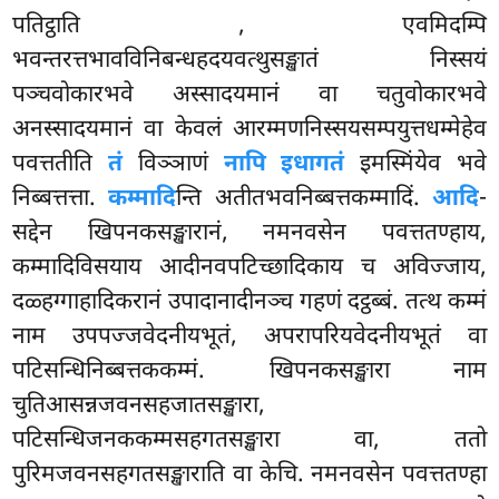
पतिट्ठाति
, एवमिदम्पि
भवन्तरत्तभावविनिबन्धहदयवत्थुसङ्खातं निस्सयं
पञ्चवोकारभवे अस्सादयमानं वा चतुवोकारभवे
अनस्सादयमानं वा केवलं आरम्मणनिस्सयसम्पयुत्तधम्मेहेव
पवत्ततीति
तं
विञ्ञाणं
नापि इधागतं
इमस्मिंयेव भवे
निब्बत्तत्ता.
कम्मादि
न्ति अतीतभवनिब्बत्तकम्मादिं.
आदि
-
सद्देन खिपनकसङ्खारानं, नमनवसेन पवत्ततण्हाय,
कम्मादिविसयाय आदीनवपटिच्छादिकाय च अविज्जाय,
दळ्हग्गाहादिकरानं उपादानादीनञ्च गहणं दट्ठब्बं. तत्थ कम्मं
नाम उपपज्जवेदनीयभूतं, अपरापरियवेदनीयभूतं वा
पटिसन्धिनिब्बत्तककम्मं. खिपनकसङ्खारा नाम
चुतिआसन्नजवनसहजातसङ्खारा,
पटिसन्धिजनककम्मसहगतसङ्खारा वा, ततो
पुरिमजवनसहगतसङ्खाराति वा केचि. नमनवसेन पवत्ततण्हा