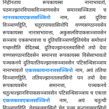
निहीनताय रूपकायस्स नानाभावतो,
पठमज्झानविपाकविञ्ञाणवसेन समानसञ्ञिताय च
नानत्तकायएकत्तसञ्ञिनो
नाम, अयं दुतिया
विञ्ञाणट्ठिति, चतुरापायवासिनोपि वण्णसण्ठानवसेन
रूपकायस्स नानासभावत्ता, अकुसलविपाकसञ्ञावसेन
सञ्ञाय एकसभावत्ता च दुतियविञ्ञाणट्ठितियंयेव समोधानं
गच्छन्तीति वेदितब्बं. दुतियज्झानतलवासिनो तयो देवा
वण्णसण्ठानादिवसेन समानत्ता रूपकायस्स
विसेसाभावतो
पञ्चकनये दुतियततियज्झानसञ्ञावसेन पटिसन्धिसञ्ञाय
नानाभावतो
एकत्तकायनानत्तसञ्ञिनो
नाम, अयं ततिया
विञ्ञाणट्ठिति. ततियज्झानतलवासिनो पन तयो देवा
रूपकायवसेन समानत्ता, पञ्चकनये
चतुत्थज्झानविपाकसञ्ञावसेन पटिसन्धिसञ्ञाय च एकत्ता
एकत्तकायएकत्तसञ्ञिनो
नाम, अयं चतुत्थी
विञ्ञाणट्ठिति. वेहप्फलवासिनो चेव पञ्च सुद्धावासवासिनो