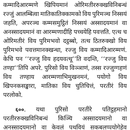
कम्मादिआरम्मणे खिपियमानं ओरिमतीररुक्खविनिबन्धं
रज्जुं आलम्बित्वा मातिकातिक्कामको विय पुरिमञ्च निस्सयं
जहति, अपरञ्च कम्मसमुट्ठितं निस्सयं अस्सादयमानं वा
अनस्सादयमानं वा आरम्मणादीहि पच्चयेहि पवत्तति. एत्थ च
ओरिमतीरं विय पुरिमभवो दट्ठब्बो, तत्थ ठितरुक्खो विय
पुरिमभवे पवत्तमानक्खन्धा, रज्जु विय कम्मादिआरम्मणं.
केचि पन ‘‘रज्जु विय हदयवत्थू’’ति वदन्ति, ‘‘रज्जु विय
तण्हा’’तिपि अपरे. पुरिसो विय विञ्ञाणं, तस्स रज्जुग्गहणं
विय तण्हाय आरम्मणाभिमुखनमनं, पयोगो विय
खिपनकसङ्खारा, मातिका विय चुतिचित्तं, परतीरं विय
परलोको.
. यथा पुरिसो परतीरे पतिट्ठहमानो
६००
परतीररुक्खविनिबन्धं किञ्चि अस्सादयमानो वा
अनस्सादयमानो वा केवलं पथवियं सकबलप्पयोगेहेव