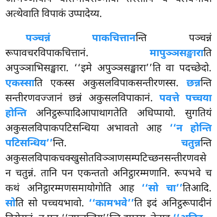
अत्थेवाति विपाकं उप्पादेय्य.
पञ्चन्नं पाकचित्तान
न्ति पञ्चन्नं
रूपावचरविपाकचित्तानं.
मापुञ्ञसङ्खारा
ति
अपुञ्ञाभिसङ्खारा. ‘‘इमे अपुञ्ञसङ्खारा’’ति वा पदच्छेदो.
एकस्सा
ति एकस्स अकुसलविपाकसन्तीरणस्स.
छन्न
न्ति
सन्तीरणवज्जानं छन्नं अकुसलविपाकानं.
पवत्ते पच्चया
होन्ति
अनिट्ठरूपादिआपाथागतेति अधिप्पायो. सुगतियं
अकुसलविपाकपटिसन्धिया अभावतो आह
‘‘न होन्ति
पटिसन्धिय’’
न्ति.
चतुन्न
न्ति
अकुसलविपाकचक्खुसोतविञ्ञाणसम्पटिच्छनसन्तीरणवसे
न चतुन्नं. तानि पन एकन्ततो अनिट्ठारम्मणानि. रूपभवे च
कथं अनिट्ठारम्मणसमायोगोति आह
‘‘सो चा’’
तिआदि.
सो
ति सो पच्चयभावो.
‘‘कामभवे’’
ति इदं अनिट्ठरूपादीनं