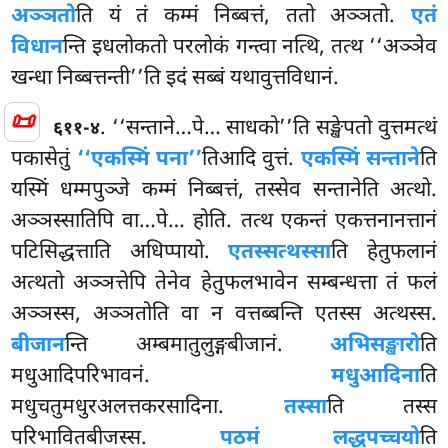
अञ्ञतो
ति यं तं कम्मं निब्बत्तं, ततो अञ्ञतो.
एतं
विधान
न्ति इधलोकतो परलोकं गन्त्वा नत्थि, तत्थ ‘‘अञ्ञेव
खन्धा निब्बत्तन्ती’’ति इदं सब्बं यथावुत्तविधानं.
📜
. ‘‘सन्ताने…पे… साधको’’ति सङ्खेपतो वुत्तमत्थं
६११-४
पकासेतुं
‘‘एकस्मिं पना’’
तिआदि वुत्तं.
एकस्मिं सन्ताने
ति
यस्मिं धम्मपुञ्जे कम्मं निब्बत्तं, तस्सेव सन्तानेति अत्थो.
अञ्ञस्सातिपि वा…पे… होति. तत्थ एकन्तं एकत्तनानत्तानं
पटिसिद्धत्ताति अधिप्पायो.
एतस्सत्थस्सा
ति हेतुफलानं
अत्थतो अञ्ञत्तेपि तेनेव हेतुफलभावेन सम्बन्धत्ता तं फलं
अञ्ञस्स, अञ्ञतोति वा न वत्तब्बन्ति एतस्स अत्थस्स.
बीजान
न्ति अम्बमातुलुङ्गबीजानं.
अभिसङ्खारो
ति
मधुआदिपरिभावनं.
मधुआदिना
ति
मधुचतुमधुरअलत्तकरसादिना.
तस्सा
ति तस्स
परिभावितबीजस्स.
पठमं लद्धपच्चयो
ति