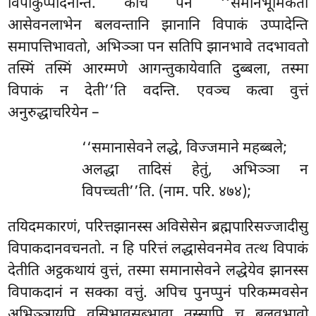
विपाकुप्पादनन्ति. केचि पन ‘‘समानभूमिकतो
आसेवनलाभेन बलवन्तानि झानानि विपाकं उप्पादेन्ति
समापत्तिभावतो, अभिञ्ञा पन सतिपि झानभावे तदभावतो
तस्मिं तस्मिं आरम्मणे आगन्तुकायेवाति दुब्बला, तस्मा
विपाकं न देती’’ति वदन्ति. एवञ्च कत्वा वुत्तं
अनुरुद्धाचरियेन –
‘‘समानासेवने लद्धे, विज्जमाने महब्बले;
अलद्धा तादिसं हेतुं, अभिञ्ञा न
विपच्चती’’ति. (नाम. परि. ४७४);
तयिदमकारणं, परित्तझानस्स अविसेसेन ब्रह्मपारिसज्जादीसु
विपाकदानवचनतो. न हि परित्तं
लद्धासेवनमेव तत्थ विपाकं
देतीति अट्ठकथायं वुत्तं, तस्मा समानासेवने लद्धेयेव झानस्स
विपाकदानं न सक्का वत्तुं. अपिच पुनप्पुनं परिकम्मवसेन
अभिञ्ञायपि वसिभावसब्भावा तस्सापि च बलवभावो