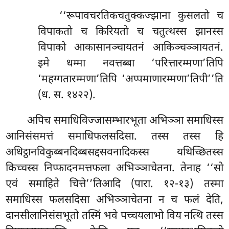
‘‘रूपावचरतिकचतुक्कज्झाना कुसलतो च
विपाकतो च किरियतो च चतुत्थस्स झानस्स
विपाको आकासानञ्चायतनं आकिञ्चञ्ञायतनं.
इमे धम्मा नवत्तब्बा ‘परित्तारम्मणा’तिपि
‘महग्गतारम्मणा’तिपि ‘अप्पमाणारम्मणा’तिपी’’ति
(ध. स. १४२२).
अपिच
समाधिविज्जासम्भारभूता अभिञ्ञा समाधिस्स
आनिसंसमत्तं समाधिफलसदिसा. तस्स तस्स हि
अधिट्ठानविकुब्बनदिब्बसद्दसवनादिकस्स यथिच्छितस्स
किच्चस्स निप्फादनमत्तफला अभिञ्ञाचेतना. तेनाह ‘‘सो
एवं समाहिते चित्ते’’तिआदि (पारा. १२-१३) तस्मा
समाधिस्स फलसदिसा अभिञ्ञाचेतना न च फलं देति,
दानसीलानिसंसभूतो तस्मिं भवे पच्चयलाभो विय नत्थि तस्स