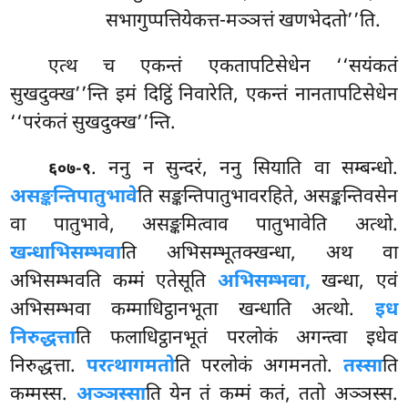
सभागुप्पत्तियेकत्त-मञ्ञत्तं खणभेदतो’’ति.
एत्थ
च एकन्तं एकतापटिसेधेन ‘‘सयंकतं
सुखदुक्ख’’न्ति इमं दिट्ठिं निवारेति, एकन्तं नानतापटिसेधेन
‘‘परंकतं सुखदुक्ख’’न्ति.
. ननु न सुन्दरं, ननु सियाति वा सम्बन्धो.
६०७-९
असङ्कन्तिपातुभावे
ति सङ्कन्तिपातुभावरहिते, असङ्कन्तिवसेन
वा पातुभावे, असङ्कमित्वाव पातुभावेति अत्थो.
खन्धाभिसम्भवा
ति अभिसम्भूतक्खन्धा, अथ वा
अभिसम्भवति कम्मं एतेसूति
अभिसम्भवा,
खन्धा, एवं
अभिसम्भवा कम्माधिट्ठानभूता खन्धाति अत्थो.
इध
निरुद्धत्ता
ति फलाधिट्ठानभूतं परलोकं अगन्त्वा इधेव
निरुद्धत्ता.
परत्थागमतो
ति परलोकं अगमनतो.
तस्सा
ति
कम्मस्स.
अञ्ञस्सा
ति येन तं कम्मं कतं, ततो अञ्ञस्स.