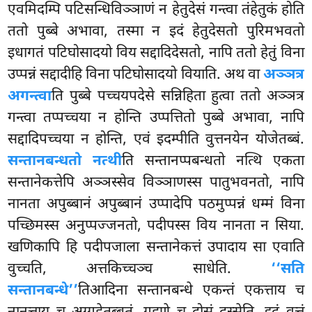
एवमिदम्पि पटिसन्धिविञ्ञाणं न
हेतुदेसं गन्त्वा तंहेतुकं होति
ततो पुब्बे अभावा, तस्मा न इदं हेतुदेसतो पुरिमभवतो
इधागतं पटिघोसादयो विय सद्दादिदेसतो, नापि ततो हेतुं विना
उप्पन्नं सद्दादीहि विना पटिघोसादयो वियाति. अथ वा
अञ्ञत्र
अगन्त्वा
ति पुब्बे पच्चयपदेसे सन्निहिता हुत्वा ततो अञ्ञत्र
गन्त्वा तप्पच्चया न होन्ति उप्पत्तितो पुब्बे अभावा, नापि
सद्दादिपच्चया न होन्ति, एवं इदम्पीति वुत्तनयेन योजेतब्बं.
सन्तानबन्धतो नत्थी
ति सन्तानप्पबन्धतो नत्थि एकता
सन्तानेकत्तेपि अञ्ञस्सेव विञ्ञाणस्स पातुभवनतो, नापि
नानता अपुब्बानं अपुब्बानं उप्पादेपि पठमुप्पन्नं धम्मं विना
पच्छिमस्स अनुप्पज्जनतो, पदीपस्स विय नानता न सिया.
खणिकापि हि पदीपजाला सन्तानेकत्तं उपादाय सा एवाति
वुच्चति, अत्तकिच्चञ्च साधेति.
‘‘सति
सन्तानबन्धे’’
तिआदिना सन्तानबन्धे एकन्तं एकत्ताय च