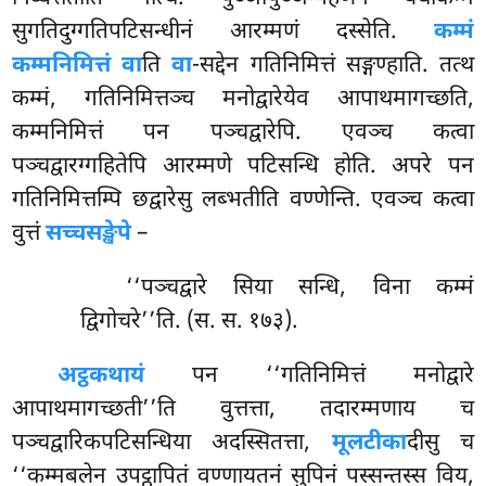
सुगतिदुग्गतिपटिसन्धीनं आरम्मणं दस्सेति.
कम्मं
कम्मनिमित्तं वा
ति
वा
-सद्देन गतिनिमित्तं सङ्गण्हाति. तत्थ
कम्मं, गतिनिमित्तञ्च मनोद्वारेयेव आपाथमागच्छति,
कम्मनिमित्तं पन पञ्चद्वारेपि. एवञ्च कत्वा
पञ्चद्वारग्गहितेपि आरम्मणे पटिसन्धि होति. अपरे पन
गतिनिमित्तम्पि छद्वारेसु लब्भतीति वण्णेन्ति. एवञ्च कत्वा
वुत्तं
सच्चसङ्खेपे
–
‘‘पञ्चद्वारे
सिया सन्धि, विना कम्मं
द्विगोचरे’’ति. (स. स. १७३).
अट्ठकथायं
पन ‘‘गतिनिमित्तं मनोद्वारे
आपाथमागच्छती’’ति वुत्तत्ता, तदारम्मणाय च
पञ्चद्वारिकपटिसन्धिया अदस्सितत्ता,
मूलटीका
दीसु च
‘‘कम्मबलेन उपट्ठापितं वण्णायतनं सुपिनं पस्सन्तस्स विय,