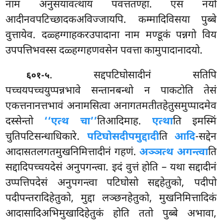
नाम अनुसयावत्थाय पवत्ततण्हा. एस नयो
आदीनवपटिच्छादकअविज्जायपि. कम्मादिविसया पुब्बे
वुत्तायेव. दळ्हग्गाहकरउपादाना नाम मण्डूकं पन्नगो विय
उपपत्तिभवस्स दळ्हग्गहणवसेन पवत्ता कामुपादानादयो.
. सद्दपटिघोसादीनं
सतिपि
६०१-५
पच्चयपच्चयुप्पन्नभावे सन्तानबन्धो न पाकटोति तेसं
एकत्तनानत्तभावं अनामसित्वा अनागतमतीतहेतुसमुप्पादमेव
दस्सेन्तो
‘‘एत्थ चा’’
तिआदिमाह.
एत्था
ति इमस्मिं
चुतिपटिसन्धाधिकारे.
पटिघोसदीपमुद्दादी
ति
आदि
-सद्देन
आदासतलगतमुखनिमित्तादीनं गहणं.
अञ्ञत्थ अगन्त्वा
ति
सद्दादिपच्चयदेसं अनुपगन्त्वा. इदं वुत्तं होति – यथा सद्दादीनं
उप्पत्तिपदेसं अनुपगन्त्वा पटिघोसो सद्दहेतुको, पदीपो
पदीपन्तरादिहेतुको, मुद्दा लञ्छनहेतुको, मुखनिमित्तादिकं
आदासादिअभिमुखादिहेतुकं होति ततो पुब्बे अभावा,