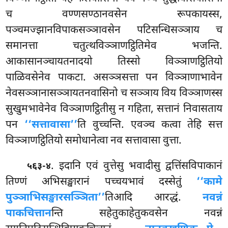
च वण्णसण्ठानवसेन रूपकायस्स,
पञ्चमज्झानविपाकसञ्ञावसेन पटिसन्धिसञ्ञाय च
समानत्ता चतुत्थविञ्ञाणट्ठितिमेव भजन्ति.
आकासानञ्चायतनादयो तिस्सो विञ्ञाणट्ठितियो
पाळिवसेनेव पाकटा. असञ्ञसत्ता पन विञ्ञाणाभावेन
नेवसञ्ञानासञ्ञायतनवासिनो च सञ्ञाय विय विञ्ञाणस्स
सुखुमभावेनेव विञ्ञाणट्ठितीसु न गहिता, सत्तानं निवासताय
पन
‘‘सत्तावासा’’
ति वुच्चन्ति. एवञ्च कत्वा तेहि सत्त
विञ्ञाणट्ठितियो समोधानेत्वा नव सत्तावासा वुत्ता.
. इदानि एवं वुत्तेसु भवादीसु द्वत्तिंसविपाकानं
५६३-४
तिण्णं अभिसङ्खारानं पच्चयभावं दस्सेतुं
‘‘कामे
पुञ्ञाभिसङ्खारसञ्ञिता’’
तिआदि आरद्धं.
नवन्नं
पाकचित्तान
न्ति सहेतुकाहेतुकवसेन नवन्नं