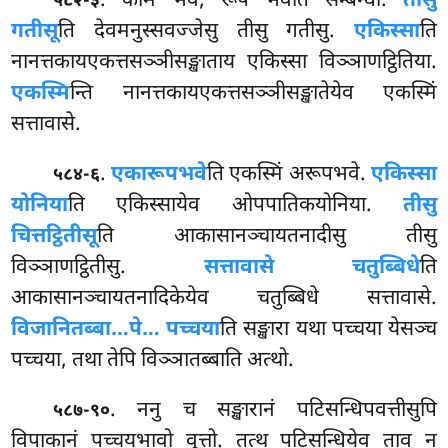
. कामे भवे, रूपे भवेति सम्बन्धो.
तीसु
५८२-३
गतीसू
ति देवमनुस्सवज्जेसु तीसु गतीसु.
एकिस्सा
ति
नानत्तकायएकत्तसञ्ञीसङ्खाताय एकिस्सा विञ्ञाणट्ठितिया.
एकस्मि
न्ति नानत्तकायएकत्तसञ्ञीसङ्खातेयेव एकस्मिं
सत्तावासे.
.
एकारूपभवे
ति एकस्मिं अरूपभवे.
एकिस्सा
५८४-६
योनिया
ति एकिस्सायेव ओपपातिकयोनिया.
तीसु
चित्तट्ठितीसू
ति आकासानञ्चायतनादीसु तीसु
विञ्ञाणट्ठितीसु.
सत्तावासे चतुब्बिधे
ति
आकासानञ्चायतनादिकेयेव चतुब्बिधे सत्तावासे.
विजानितब्बा…पे… पच्चया
ति सङ्खारा यथा पच्चया येसञ्च
पच्चया, तथा तेपि विञ्ञातब्बाति अत्थो.
. ननु च सङ्खारानं पटिसन्धिपवत्तीसुपि
५८७-९०
विपाकानं पच्चयभावो वुत्तो. तत्थ पटिसन्धियेव ताव न