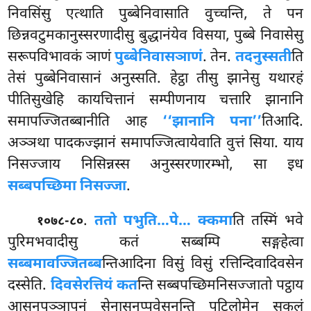
निवसिंसु एत्थाति पुब्बेनिवासाति वुच्चन्ति, ते पन
छिन्नवटुमकानुस्सरणादीसु बुद्धानंयेव विसया, पुब्बे निवासेसु
सरूपविभावकं ञाणं
पुब्बेनिवासञाणं
. तेन.
तदनुस्सती
ति
तेसं पुब्बेनिवासानं अनुस्सति. हेट्ठा तीसु झानेसु यथारहं
पीतिसुखेहि कायचित्तानं सम्पीणनाय चत्तारि झानानि
समापज्जितब्बानीति आह
‘‘झानानि पना’’
तिआदि.
अञ्ञथा पादकज्झानं समापज्जित्वायेवाति वुत्तं सिया. याय
निसज्जाय निसिन्नस्स अनुस्सरणारम्भो, सा इध
सब्बपच्छिमा निसज्जा
.
.
ततो पभुति…पे… क्कमा
ति तस्मिं भवे
१०७८-८०
पुरिमभवादीसु कतं सब्बम्पि सङ्गहेत्वा
सब्बमावज्जितब्ब
न्तिआदिना विसुं विसुं रत्तिन्दिवादिवसेन
दस्सेति.
दिवसे
रत्तियं कत
न्ति सब्बपच्छिमनिसज्जातो पट्ठाय
आसनपञ्ञापनं सेनासनप्पवेसनन्ति पटिलोमेन
सकलं