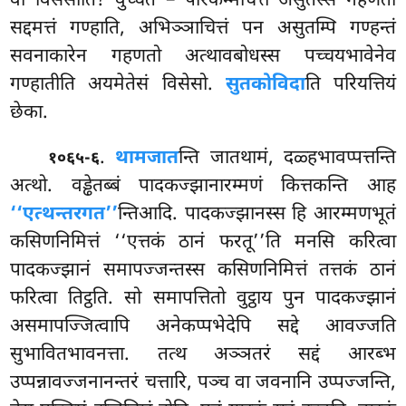
वा विसेसोति? वुच्चते – परिकम्मचित्तं असुतस्स गहणतो
सद्दमत्तं गण्हाति, अभिञ्ञाचित्तं पन असुतम्पि गण्हन्तं
सवनाकारेन गहणतो अत्थावबोधस्स पच्चयभावेनेव
गण्हातीति अयमेतेसं विसेसो.
सुतकोविदा
ति परियत्तियं
छेका.
.
थामजात
न्ति जातथामं, दळ्हभावप्पत्तन्ति
१०६५-६
अत्थो. वड्ढेतब्बं पादकज्झानारम्मणं कित्तकन्ति आह
‘‘एत्थन्तरगत’’
न्तिआदि. पादकज्झानस्स हि आरम्मणभूतं
कसिणनिमित्तं ‘‘एत्तकं ठानं फरतू’’ति मनसि करित्वा
पादकज्झानं समापज्जन्तस्स कसिणनिमित्तं तत्तकं ठानं
फरित्वा तिट्ठति. सो समापत्तितो वुट्ठाय पुन पादकज्झानं
असमापज्जित्वापि अनेकप्पभेदेपि सद्दे आवज्जति
सुभावितभावनत्ता. तत्थ अञ्ञतरं सद्दं आरब्भ
उप्पन्नावज्जनानन्तरं चत्तारि, पञ्च वा जवनानि उप्पज्जन्ति,