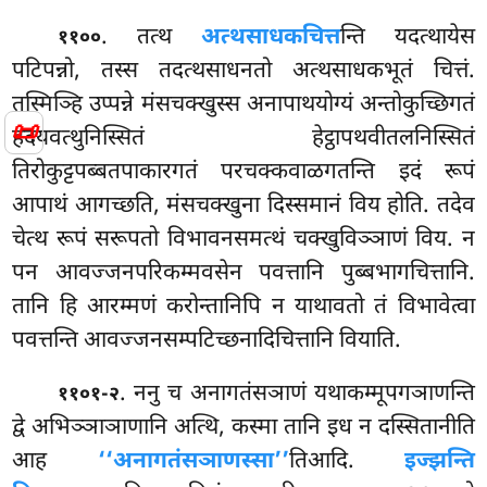
. तत्थ
अत्थसाधकचित्त
न्ति यदत्थायेस
११००
पटिपन्नो, तस्स तदत्थसाधनतो अत्थसाधकभूतं
चित्तं.
तस्मिञ्हि उप्पन्ने मंसचक्खुस्स अनापाथयोग्यं अन्तोकुच्छिगतं
📜
हदयवत्थुनिस्सितं हेट्ठापथवीतलनिस्सितं
तिरोकुट्टपब्बतपाकारगतं परचक्कवाळगतन्ति इदं रूपं
आपाथं आगच्छति, मंसचक्खुना दिस्समानं विय होति. तदेव
चेत्थ रूपं सरूपतो विभावनसमत्थं चक्खुविञ्ञाणं विय. न
पन आवज्जनपरिकम्मवसेन पवत्तानि पुब्बभागचित्तानि.
तानि हि आरम्मणं करोन्तानिपि न याथावतो तं विभावेत्वा
पवत्तन्ति आवज्जनसम्पटिच्छनादिचित्तानि वियाति.
. ननु च अनागतंसञाणं यथाकम्मूपगञाणन्ति
११०१-२
द्वे अभिञ्ञाञाणानि अत्थि, कस्मा तानि इध न दस्सितानीति
आह
‘‘अनागतंसञाणस्सा’’
तिआदि.
इज्झन्ति