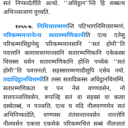
सतं निप्फादेतीति अत्थो. ‘‘अधिट्ठान’’न्ति हि सब्बत्थ
अभिञ्ञाञाणं वुच्चति.
.
निमित्तारम्मण
न्ति पटिभागनिमित्तारम्मणं.
१०५५-७
परिकम्ममनानेत्थ सतारम्मणिकानी
ति एत्थ एतेसु
परिकम्माधिट्ठानेसु परिकम्ममानसानि ‘‘सतं होमी’’ति
पवत्तानि कामावचरमानसानि सतारम्मणिकानि एकेकस्स
चित्तस्स वसेन सतारम्मणिकानि होन्ति पच्चेकं ‘‘सतं
होमी’’ति पवत्तनतो. सहस्सारम्मणादीसुपि एसेव नयो.
तदाधिट्ठानचित्तम्पी
ति तस्स सतादिकस्स अधिट्ठानचित्तम्पि.
सतारम्मणिकता च पन नेसं वण्णवसेन, नो
सत्तपञ्ञत्तिवसेन. रूपञ्हि सतं वा सहस्सं वा कत्वा
दस्सेतब्बं, न पञ्ञत्ति. एत्थ च यदि नीलवण्णमेव सतं
अभिनिप्फादेति, वण्णस्स तंतंसन्तानवसेन नानत्तेपि
नीलवसेन एकत्ता एकमेकं परिकम्मचित्तं सब्बं नीलजातं