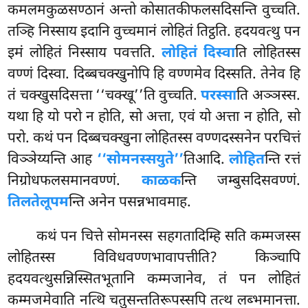
कमलमकुळसण्ठानं अन्तो कोसातकीफलसदिसन्ति वुच्चति.
तञ्हि निस्साय इदानि
वुच्चमानं लोहितं तिट्ठति. हदयवत्थु पन
इमं लोहितं निस्साय पवत्तति.
लोहितं दिस्वा
ति लोहितस्स
वण्णं दिस्वा. दिब्बचक्खुनोपि हि वण्णमेव दिस्सति. तेनेव
हि
तं चक्खुसदिसत्ता ‘‘चक्खू’’ति वुच्चति.
परस्सा
ति अञ्ञस्स.
यथा हि यो परो न होति, सो अत्ता, एवं यो अत्ता न होति, सो
परो. कथं पन दिब्बचक्खुना लोहितस्स वण्णदस्सनेन परचित्तं
विञ्ञेय्यन्ति आह
‘‘सोमनस्सयुते’’
तिआदि.
लोहित
न्ति रत्तं
निग्रोधफलसमानवण्णं.
काळक
न्ति जम्बुसदिसवण्णं.
तिलतेलूपम
न्ति अनेन पसन्नभावमाह.
कथं पन चित्ते सोमनस्स सहगतादिम्हि सति कम्मजस्स
लोहितस्स विविधवण्णभावापत्तीति? किञ्चापि
हदयवत्थुसन्निस्सितभूतानि कम्मजानेव, तं पन लोहितं
कम्मजमेवाति नत्थि चतुसन्ततिरूपस्सपि तत्थ लब्भमानत्ता.