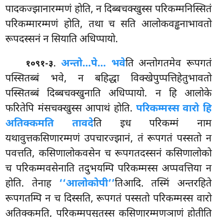
पादकज्झानारम्मणं होति, न दिब्बचक्खुस्स परिकम्मनिस्सितं
परिकम्मारम्मणं होति, तथा च सति आलोकवड्ढनाभावतो
रूपदस्सनं न सियाति अधिप्पायो.
.
अन्तो…पे… भवे
ति अन्तोगतमेव रूपगतं
१०९१-३
पस्सितब्बं भवे, न बहिद्धा विक्खेपुप्पत्तिहेतुभावतो
पस्सितब्बं दिब्बचक्खुनाति अधिप्पायो. न हि आलोके
फरितेपि मंसचक्खुस्स आपाथं होति.
परिकम्मस्स वारो हि
अतिक्कमति तावदे
ति इध परिकम्मं नाम
यथावुत्तकसिणारम्मणं उपचारज्झानं, तं रूपगतं पस्सतो न
पवत्तति, कसिणालोकवसेन च रूपगतदस्सनं कसिणालोको
च परिकम्मवसेनाति तदुभयम्पि परिकम्मस्स
अप्पवत्तिया न
होति. तेनाह
‘‘आलोकोपी’’
तिआदि. तस्मिं अन्तरहिते
रूपगतम्पि न च दिस्सति, रूपगतं पस्सतो परिकम्मस्स वारो
अतिक्कमति, परिकम्मपसुतस्स कसिणारम्मणञाणं होतीति