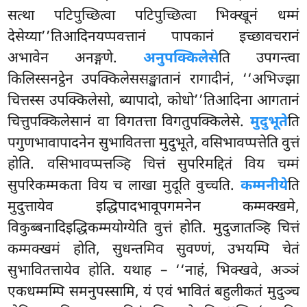
सत्था पटिपुच्छित्वा पटिपुच्छित्वा भिक्खूनं धम्मं
देसेय्या’’तिआदिनयप्पवत्तानं पापकानं इच्छावचरानं
अभावेन अनङ्गणे.
अनुपक्किलेसे
ति उपगन्त्वा
किलिस्सनट्ठेन उपक्किलेससङ्खातानं रागादीनं, ‘‘अभिज्झा
चित्तस्स उपक्किलेसो, ब्यापादो, कोधो’’तिआदिना आगतानं
चित्तुपक्किलेसानं वा विगतत्ता विगतुपक्किलेसे.
मुदुभूते
ति
पगुणभावापादनेन
सुभावितत्ता मुदुभूते, वसिभावप्पत्तेति वुत्तं
होति. वसिभावप्पत्तञ्हि चित्तं सुपरिमद्दितं विय चम्मं
सुपरिकम्मकता विय च लाखा मुदूति वुच्चति.
कम्मनीये
ति
मुदुत्तायेव इद्धिपादभावूपगमनेन कम्मक्खमे,
विकुब्बनादिइद्धिकम्मयोग्येति वुत्तं होति. मुदुजातञ्हि चित्तं
कम्मक्खमं होति, सुधन्तमिव सुवण्णं, उभयम्पि
चेतं
सुभावितत्तायेव होति. यथाह – ‘‘नाहं, भिक्खवे, अञ्ञं
एकधम्मम्पि समनुपस्सामि, यं एवं भावितं बहुलीकतं मुदुञ्च