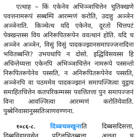
एत्थाह – किं एकेनेव अभिञ्ञाचित्तेन चुतिक्खणे
पवत्तनामरूपं सब्बम्पि आरम्मणं करोति, उदाहु अञ्ञेन
अञ्ञेनाति. किञ्चेत्थ यदि एकेनेव, दूरतो चित्तपटं
पेक्खन्तस्स विय अनिरूपितरूपेन ववत्थानं होति. यदि च
अञ्ञेन अञ्ञेन, विसुं विसुं पादकज्झानसमापज्जनादिना
भवितब्बन्ति? उभयथापि न दोसो. इद्धिविसयस्स हि
अचिन्तेय्यत्ता एकेनपि अभिञ्ञाचित्तेन नामरूपे पस्सन्तो
निरूपितरूपेनेव पस्सति, न अनिरूपितरूपेनेव पस्सति,
अञ्ञेनपि वा पठममेव पादकज्झानं समापज्जित्वा वुट्ठाय
समाहितचित्तेन
कतपरिकम्मस्स पवत्तितत्ता पुन समापज्जनं
विना आवज्जित्वा आरम्मणं करोतियेवाति.
पुब्बेनिवासानुस्सतिञाणवण्णना.
.
दिब्बचक्खुना
ति दिब्बसदिसत्ता,
१०८६-८
दिब्बविहारवसेन पटिलभितब्बत्ता, अत्तना च