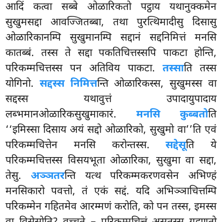
आदिं कत्वा सब्बे ओळारिकतो पट्ठाय यथानुक्कमेन
सुखुमसद्दा आवज्जितब्बा, तथा पुरत्थिमादीसु दिसासु
ओळारिकानम्पि सुखुमानम्पि सद्दानं सद्दनिमित्तं मनसि
कातब्बं. तस्स ते सद्दा पकतिचित्तस्सपि पाकटा होन्ति,
परिकम्मचित्तस्स पन अतिविय पाकटा.
तस्सा
ति तस्स
योगिनो.
सद्दस्स निमित्त
न्ति ओळारिकस्स, सुखुमस्स वा
सद्दस्स यथावुत्तं उपादायुपादाय
लब्भमानओळारिकसुखुमाकारं.
मनसि कुब्बतो
ति
‘‘इमिस्सा दिसाय अयं सद्दो ओळारिको, सुखुमो वा’’ति एवं
परिकम्मचित्तेन मनसि करोन्तस्स.
सद्देसू
ति ये
परिकम्मचित्तस्स विसयभूता ओळारिका, सुखुमा वा सद्दा,
तेसु.
अञ्ञतर
न्ति यत्थ परिकम्मकरणवसेन अभिण्हं
मनसिकारो पवत्तो, तं एकं सद्दं. यदि अभिञ्ञाचित्तम्पि
परिकम्मेन गहितमेव आरम्मणं करोति, को पन तस्स, इमस्स