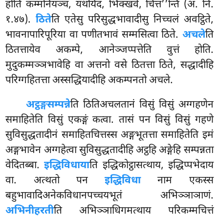
होति कम्मनियञ्च, यथयिदं, भिक्खवे, चित्त’’न्ति (अ. नि.
१.४७).
ठिते
ति एतेसु परिसुद्धभावादीसु निच्चलं अवट्ठिते,
भावनापारिपूरिया वा पणीतभावं सम्मसित्वा ठिते.
अचले
ति
ठितत्तायेव अकम्पे, आनेञ्जप्पत्तेति वुत्तं होति.
मुदुकम्मञ्ञभावेहि वा अत्तनो वसे ठितत्ता ठिते, सद्धादीहि
परिग्गहितत्ता अस्सद्धियादीहि अकम्पनतो अचले.
अट्ठङ्गसम्पन्ने
ति ठितिअचलतानं विसुं विसुं अग्गहणेन
समाहितेति विसुं एकङ्गं कत्वा. तासं पन विसुं विसुं गहणे
सुविसुद्धतादीनं समाहितचित्तस्स अङ्गभूतत्ता समाहितेति इमं
अङ्गभावेन अग्गहेत्वा सुविसुद्धतादीहि अट्ठहि अङ्गेहि सम्पन्नता
वेदितब्बा.
इद्धिविधाया
ति इद्धिकोट्ठासत्थाय, इद्धिप्पभेदाय
वा. अत्थतो पन
इद्धिविधा
नाम एकस्स
बहुभावादिअनेकविधानपच्चयभूतं अभिञ्ञाञाणं.
अभिनीहरती
ति अभिञ्ञाधिगमत्थाय परिकम्मचित्तं