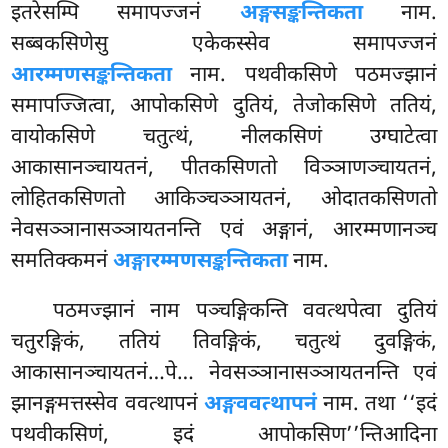
इतरेसम्पि समापज्जनं
अङ्गसङ्कन्तिकता
नाम.
सब्बकसिणेसु एकेकस्सेव समापज्जनं
आरम्मणसङ्कन्तिकता
नाम. पथवीकसिणे पठमज्झानं
समापज्जित्वा, आपोकसिणे दुतियं, तेजोकसिणे ततियं,
वायोकसिणे चतुत्थं, नीलकसिणं उग्घाटेत्वा
आकासानञ्चायतनं, पीतकसिणतो विञ्ञाणञ्चायतनं,
लोहितकसिणतो आकिञ्चञ्ञायतनं, ओदातकसिणतो
नेवसञ्ञानासञ्ञायतनन्ति एवं अङ्गानं, आरम्मणानञ्च
समतिक्कमनं
अङ्गारम्मणसङ्कन्तिकता
नाम.
पठमज्झानं नाम पञ्चङ्गिकन्ति ववत्थपेत्वा दुतियं
चतुरङ्गिकं, ततियं तिवङ्गिकं, चतुत्थं दुवङ्गिकं,
आकासानञ्चायतनं…पे… नेवसञ्ञानासञ्ञायतनन्ति
एवं
झानङ्गमत्तस्सेव ववत्थापनं
अङ्गववत्थापनं
नाम. तथा ‘‘इदं
पथवीकसिणं, इदं आपोकसिण’’न्तिआदिना