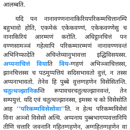
आलम्बति.
यदि पन नानावण्णनानाकिरियपरिकम्मचित्तानम्पि
बहुभावो होति, एकमेकं एकेकवण्णं, एकेकवण्णेसु च
नानाकिरियं
आरम्मणं करोति. अधिट्ठानचित्तं पन
वण्णसामञ्ञं गहेत्वापि परिकम्मारम्मणं नानावण्णवन्तं
अभिनिप्फादेति अचिन्तेय्यानुभावत्ता इद्धिविसयस्स.
अप्पनाचित्तं विया
ति
विय
-ग्गहणं अभिञ्ञाचित्तस्स,
झानचित्तस्स च पठमुप्पत्तियं सदिसभावतो वुत्तं, न तस्स
अप्पनाभावतो. तेनेव हि पुब्बे वुत्तग्गहणेन विसेसितन्ति.
चतुत्थज्झानिक
न्ति रूपावचरचतुत्थज्झानवन्तं, तेन
सम्पयुत्तं. यदि एवं चतुत्थज्झानस्स, इमस्स च को विसेसोति
आह
‘‘परिकम्मविसेसोवा’’
ति. न हेत्थ परिकम्मविसेसं
विना अञ्ञो विसेसो अत्थि. अप्पनाय पुब्बभागप्पवत्तानिपि
तीणि चत्तारि जवनानि गहितग्गहणेन, अग्गहितग्गहणेन वा