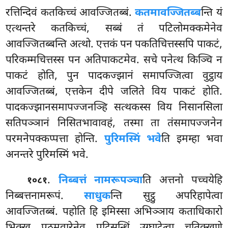
रत्तिन्दिवं कतकिच्चं आवज्जितब्बं.
कतमावज्जितब्ब
न्ति यं
एत्थन्तरे कतकिच्चं, सब्बं तं पटिलोमक्कमेनेव
आवज्जितब्बन्ति अत्थो. एत्तकं पन पकतिचित्तस्सपि पाकटं,
परिकम्मचित्तस्स पन अतिपाकटमेव. सचे पनेत्थ किञ्चि न
पाकटं होति, पुन पादकज्झानं समापज्जित्वा वुट्ठाय
आवज्जितब्बं, एत्तकेन दीपे जलिते विय पाकटं होति.
पादकज्झानसमापज्जनञ्हि सत्थकस्स विय निसानसिला
सतिपञ्ञानं निसितभावावहं, तस्मा ता तंसमापज्जनेन
परमनेपक्कप्पत्ता होन्ति.
पुरिमस्मिं भवे
ति इमम्हा भवा
अनन्तरे पुरिमस्मिं भवे.
.
निब्बत्तं नामरूपञ्चा
ति अत्तनो पच्चयेहि
१०८१
निब्बत्तनामरूपं.
साधुक
न्ति सुट्ठु अपरिहापेत्वा
आवज्जितब्बं. पहोति हि इमिस्सा अभिञ्ञाय कताधिकारो