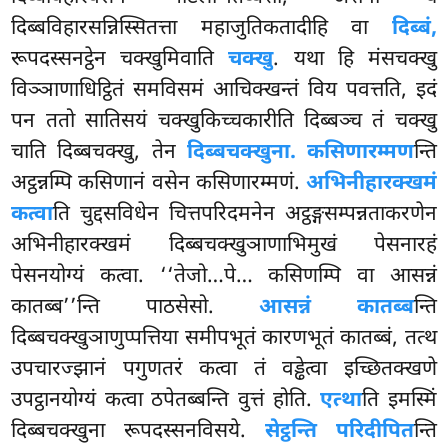
दिब्बविहारसन्निस्सितत्ता महाजुतिकतादीहि वा
दिब्बं,
रूपदस्सनट्ठेन चक्खुमिवाति
चक्खु
. यथा हि मंसचक्खु
विञ्ञाणाधिट्ठितं समविसमं आचिक्खन्तं विय पवत्तति, इदं
पन ततो सातिसयं चक्खुकिच्चकारीति दिब्बञ्च तं चक्खु
चाति दिब्बचक्खु, तेन
दिब्बचक्खुना. कसिणारम्मण
न्ति
अट्ठन्नम्पि कसिणानं वसेन कसिणारम्मणं.
अभिनीहारक्खमं
कत्वा
ति चुद्दसविधेन चित्तपरिदमनेन अट्ठङ्गसम्पन्नताकरणेन
अभिनीहारक्खमं दिब्बचक्खुञाणाभिमुखं पेसनारहं
पेसनयोग्यं कत्वा. ‘‘तेजो…पे… कसिणम्पि वा आसन्नं
कातब्ब’’न्ति पाठसेसो.
आसन्नं कातब्ब
न्ति
दिब्बचक्खुञाणुप्पत्तिया समीपभूतं कारणभूतं कातब्बं, तत्थ
उपचारज्झानं पगुणतरं कत्वा
तं वड्ढेत्वा इच्छितक्खणे
उपट्ठानयोग्यं कत्वा ठपेतब्बन्ति वुत्तं होति.
एत्था
ति इमस्मिं
दिब्बचक्खुना रूपदस्सनविसये.
सेट्ठन्ति परिदीपित
न्ति