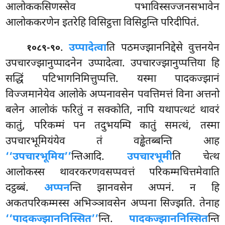
आलोककसिणस्सेव पभाविस्सज्जनसभावेन
आलोककरणेन इतरेहि विसिट्ठत्ता विसिट्ठन्ति परिदीपितं.
.
उप्पादेत्वा
ति पठमज्झाननिद्देसे वुत्तनयेन
१०८९-९०
उपचारज्झानुप्पादनेन उप्पादेत्वा. उपचारज्झानुप्पत्तिया हि
सद्धिं पटिभागनिमित्तुप्पत्ति. यस्मा पादकज्झानं
विज्जमानेयेव आलोके अप्पनावसेन पवत्तिमत्तं विना अत्तनो
बलेन आलोकं फरितुं न सक्कोति, नापि यथापत्थटं थावरं
कातुं, परिकम्मं पन तदुभयम्पि कातुं समत्थं, तस्मा
उपचारभूमियंयेव तं वड्ढेतब्बन्ति आह
‘‘उपचारभूमिय’’
न्तिआदि.
उपचारभूमी
ति चेत्थ
आलोकस्स थावरकरणवसप्पवत्तं परिकम्मचित्तमेवाति
दट्ठब्बं.
अप्पन
न्ति झानवसेन अप्पनं. न हि
अकतपरिकम्मस्स अभिञ्ञावसेन अप्पना सिज्झति. तेनाह
‘‘पादकज्झाननिस्सित’’
न्ति.
पादकज्झाननिस्सित
न्ति