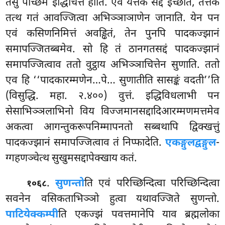
तेसु पच्छिमं इद्धिचित्तं होति. एवं यत्तकं सद्दं इच्छति, तत्तकं
तत्थ गतं आवज्जित्वा अभिञ्ञाञाणेन जानाति. येन पन
एवं कसिणनिमित्तं अवड्ढितं, तेन पुनपि पादकज्झानं
समापज्जितब्बमेव. सो हि तं ठानगतसद्दं पादकज्झानं
समापज्जित्वाव ततो
वुट्ठाय अभिञ्ञाचित्तेन सुणाति. ततो
एव हि ‘‘पादकारम्मणेन…पे… सुणातीति सासङ्कं वदती’’ति
(विसुद्धि. महा. २.४००) वुत्तं. इद्धिविधलाभी पन
सेसाभिञ्ञलाभिनो विय विज्जमानसद्दादिआरम्मणमत्तमेव
अकत्वा आगन्तुकरूपनिम्मापनतो सब्बथापि द्विक्खत्तुं
पादकज्झानं समापज्जित्वाव तं निप्फादेति.
एकङ्गुलद्वङ्गुल
-
ग्गहणञ्चेत्थ सुखुमसद्दापेक्खाय कतं.
.
सुणन्तो
ति एवं परिच्छिन्दित्वा परिच्छिन्दित्वा
१०६८
सवनेन वसिकताभिञ्ञो हुत्वा यथावज्जिते सुणन्तो.
पाटियेक्कम्पी
ति एकज्झं पवत्तमानेपि याव ब्रह्मलोका