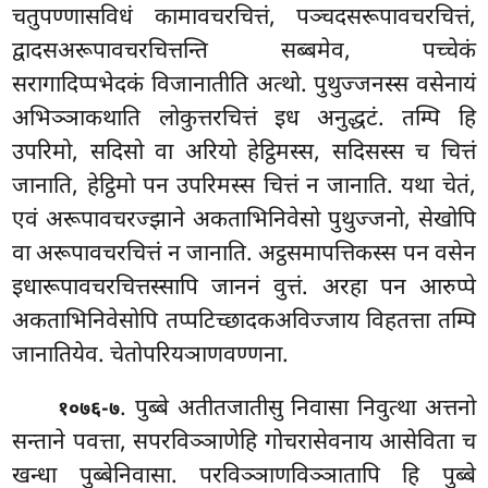
चतुपण्णासविधं कामावचरचित्तं, पञ्चदसरूपावचरचित्तं,
द्वादसअरूपावचरचित्तन्ति सब्बमेव, पच्चेकं
सरागादिप्पभेदकं विजानातीति अत्थो. पुथुज्जनस्स वसेनायं
अभिञ्ञाकथाति लोकुत्तरचित्तं इध अनुद्धटं. तम्पि हि
उपरिमो, सदिसो वा अरियो हेट्ठिमस्स, सदिसस्स च चित्तं
जानाति, हेट्ठिमो पन उपरिमस्स चित्तं न जानाति. यथा चेतं,
एवं अरूपावचरज्झाने अकताभिनिवेसो पुथुज्जनो, सेखोपि
वा अरूपावचरचित्तं न जानाति. अट्ठसमापत्तिकस्स पन वसेन
इधारूपावचरचित्तस्सापि जाननं वुत्तं. अरहा पन आरुप्पे
अकताभिनिवेसोपि तप्पटिच्छादकअविज्जाय विहतत्ता तम्पि
जानातियेव. चेतोपरियञाणवण्णना.
. पुब्बे अतीतजातीसु निवासा निवुत्था अत्तनो
१०७६-७
सन्ताने पवत्ता, सपरविञ्ञाणेहि गोचरासेवनाय आसेविता च
खन्धा पुब्बेनिवासा. परविञ्ञाणविञ्ञातापि हि पुब्बे