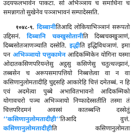
उदयफलभावेन पाकटा. सो अभिञ्ञाय च समाधिना च
समन्नागतो सुखेनेव पञ्ञाभावनं सम्पादेस्सति.
.
दिब्बानी
तिआदि लोकियाभिञ्ञानं सरूपतो
१०४८-९
उद्दिसनं.
दिब्बानि चक्खुसोतानी
ति दिब्बचक्खुञाणं,
दिब्बसोतञाणञ्चाति दस्सेति.
इद्धी
ति इद्धिविधञाणं. इमा
पन
अभिञ्ञायो पत्तुकामेन
आदिकम्मिकेन योगिना यस्मा
ओदातकसिणपरियन्तेसु अट्ठसु कसिणेसु चतुत्थज्झानं,
तब्बसेन च अरूपसमापत्तियो निब्बत्तेत्वा वा न वा
कसिणानुलोमतादीहि चुद्दसहि आकारेहि चित्तं दमेतब्बं. न हि
एवं अदमेत्वा पुब्बे अभावितभावनो आदिकम्मिको
योगावचरो पञ्च अभिञ्ञायो निप्फादेस्सतीति तस्मा तं
चित्तपरिदमनं अवस्सं कातब्बन्ति दस्सेतुं
‘‘कसिणानुलोमतादीही’’
तिआदि वुत्तं.
कसिणानुलोमतादीही
ति कसिणानुलोमता