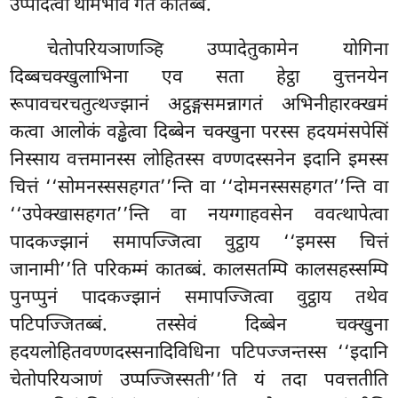
उप्पादेत्वा थामभावं गतं कातब्बं.
चेतोपरियञाणञ्हि उप्पादेतुकामेन योगिना
दिब्बचक्खुलाभिना एव सता हेट्ठा वुत्तनयेन
रूपावचरचतुत्थज्झानं अट्ठङ्गसमन्नागतं अभिनीहारक्खमं
कत्वा आलोकं वड्ढेत्वा दिब्बेन चक्खुना परस्स हदयमंसपेसिं
निस्साय वत्तमानस्स लोहितस्स वण्णदस्सनेन इदानि इमस्स
चित्तं ‘‘सोमनस्ससहगत’’न्ति वा ‘‘दोमनस्ससहगत’’न्ति वा
‘‘उपेक्खासहगत’’न्ति वा नयग्गाहवसेन ववत्थापेत्वा
पादकज्झानं समापज्जित्वा वुट्ठाय ‘‘इमस्स चित्तं
जानामी’’ति परिकम्मं कातब्बं. कालसतम्पि कालसहस्सम्पि
पुनप्पुनं पादकज्झानं समापज्जित्वा वुट्ठाय तथेव
पटिपज्जितब्बं. तस्सेवं दिब्बेन चक्खुना
हदयलोहितवण्णदस्सनादिविधिना पटिपज्जन्तस्स ‘‘इदानि
चेतोपरियञाणं उप्पज्जिस्सती’’ति यं तदा पवत्ततीति