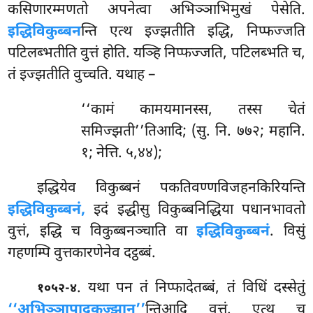
कसिणारम्मणतो अपनेत्वा अभिञ्ञाभिमुखं पेसेति.
इद्धिविकुब्बन
न्ति एत्थ इज्झतीति इद्धि, निप्फज्जति
पटिलब्भतीति वुत्तं होति. यञ्हि निप्फज्जति, पटिलब्भति च,
तं इज्झतीति वुच्चति. यथाह –
‘‘कामं कामयमानस्स, तस्स चेतं
समिज्झती’’तिआदि; (सु. नि. ७७२; महानि.
१; नेत्ति. ५,४४);
इद्धियेव विकुब्बनं पकतिवण्णविजहनकिरियन्ति
इद्धिविकुब्बनं,
इदं इद्धीसु विकुब्बनिद्धिया पधानभावतो
वुत्तं, इद्धि च विकुब्बनञ्चाति वा
इद्धिविकुब्बनं
. विसुं
गहणम्पि वुत्तकारणेनेव दट्ठब्बं.
. यथा पन तं निप्फादेतब्बं, तं विधिं दस्सेतुं
१०५२-४
‘‘अभिञ्ञापादकज्झान’’
न्तिआदि
वुत्तं. एत्थ च