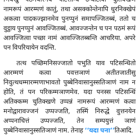
भिक्खु पठमवारेनेव पटिसन्धिं उग्घाटेत्वा चुतिक्खणे
नामरूपं आरम्मणं कातुं, तथा असक्कोन्तेनापि धुरनिक्खेपं
अकत्वा पादकज्झानमेव पुनप्पुनं समापज्जितब्बं, ततो च
वुट्ठाय पुनप्पुनं आवज्जितब्बं. आवज्जन्तेन च पन पठमं रूपं
आवज्जित्वा पच्छा नामं आवज्जितब्बन्ति आचरिया. अपरे
पन विपरियायेन वदन्ति.
तत्थ पच्छिमनिसज्जातो पभुति याव पटिसन्धितो
आरम्मणं कत्वा पवत्तञाणं अतीतजातीसु
निवुत्थधम्मारम्मणाभावतो पुब्बेनिवासानुस्सतिञाणं नाम न
होति, तं पन परिकम्मञाणमेव. यदा पनस्स पटिसन्धिं
अतिक्कम्म चुतिक्खणे उप्पन्नं नामरूपं आरम्मणं कत्वा
मनोद्वारावज्जनं उप्पज्जति, तस्मिं निरुद्धे वुत्तनयेन
अप्पनाचित्तं
उप्पज्जति, तेन सम्पयुत्तं ञाणं
पुब्बेनिवासानुस्सतिञाणं नाम. तेनाह
‘‘यदा पना’’
तिआदि.