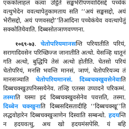
एककोलाहलं कत्वा उट्ठिते सङ्खभेरीपणवादिसद्दे पच्चेकं
वत्थुभेदेन ववत्थापेतुकामताय सति ‘‘अयं सङ्खसद्दो, अयं
भेरीसद्दो, अयं पणवसद्दो’’तिआदिना पच्चेकंयेव ववत्थापेतुं
सक्कोतियेवाति. दिब्बसोतञाणवण्णना.
.
चेतोपरियमानस
न्ति परियातीति परियं,
१०६९-७३
सरागादिवसेन परिच्छिज्ज जानातीति अत्थो. येसञ्हि धातूनं
गति अत्थो, बुद्धिपि तेसं अत्थो होतीति. चेतसो परियं
चेतोपरियं, मनसि भवन्ति मानसं, ञाणं, चेतोपरियञ्च तं
मानसञ्चाति
चेतोपरियमानसं. दिब्बचक्खुवसेनेवा
ति
दिब्बचक्खुउपनिस्सयेनेव. तञ्हि एतस्स उप्पादने परिकम्मं.
तस्मा
ति यस्मा इदं दिब्बचक्खुवसेनेव पवत्तति, तस्मा.
दिब्बेन चक्खुना
ति दिब्बसदिसतादीहि ‘‘दिब्बचक्खू’’ति
लद्धवोहारेन दिब्बचक्खुञाणेन दिस्वाति सम्बन्धो.
हदय
न्ति
न हदयवत्थु, अथ खो हदयमंसपेसि. यं बहि