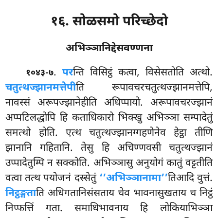
१६. सोळसमो परिच्छेदो
अभिञ्ञानिद्देसवण्णना
.
पर
न्ति विसिट्ठं कत्वा, विसेसतोति अत्थो.
१०४३-७
चतुत्थज्झानमत्तेपी
ति रूपावचरचतुत्थज्झानमत्तेपि,
नावस्सं अरूपज्झानेहीति अधिप्पायो. अरूपावचरज्झानं
अप्पटिलद्धोपि हि कताधिकारो भिक्खु अभिञ्ञा सम्पादेतुं
समत्थो होति. एत्थ चतुत्थज्झानग्गहणेनेव हेट्ठा तीणि
झानानि गहितानि. तेसु हि अचिण्णवसी चतुत्थज्झानं
उप्पादेतुम्पि न सक्कोति. अभिञ्ञासु अनुयोगं
कातुं वट्टतीति
वत्वा तत्थ पयोजनं दस्सेतुं
‘‘अभिञ्ञा
नामा’’
तिआदि वुत्तं.
निट्ठङ्गता
ति अधिगतानिसंसताय चेव भावनासुखताय च निट्ठं
निप्फत्तिं गता. समाधिभावनाय हि लोकियाभिञ्ञा