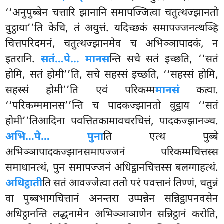
‘‘अनुपुब्बेन चत्तारि
झानानि समापज्जित्वा चतुत्थज्झानतो
वुट्ठाया’’ति केचि, तं अयुत्तं. यदिच्छकं समापज्जनत्थञ्हि
चित्तपरिदमनं, चतुत्थज्झानमेव च अभिञ्ञापादकं, न
इतरानि.
सतं…पे… मानस
न्ति सचे सतं इच्छति, ‘‘सतं
होमि, सतं होमी’’ति, सचे सहस्सं इच्छति, ‘‘सहस्सं होमि,
सहस्सं होमी’’ति एवं परिकम्म
मानसं
कत्वा.
‘‘परिकम्ममानस’’न्ति च पादकज्झानतो वुट्ठाय ‘‘सतं
होमी’’तिआदिना पवत्तितकामावचरचित्तं, पादकज्झानञ्च.
अभि…पे… पुना
ति एत्थ पुब्बे
अभिञ्ञापादकज्झानसमापज्जनं परिकम्मचित्तस्स
समाधानत्थं, पुन समापज्जनं अधिट्ठानचित्तस्स बलग्गाहत्थं.
अधिट्ठाती
ति सतं आवज्जेत्वा ततो परं पवत्तानं तिण्णं, चतुन्नं
वा पुब्बभागचित्तानं अनन्तरा उप्पन्नेन सन्निट्ठापनवसेन
अधिट्ठानन्ति लद्धनामेन अभिञ्ञाञाणेन सन्निट्ठानं करोति,