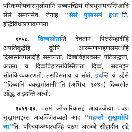
परिकम्मोपचारानुलोमानि सब्बपच्छिमं गोत्रभुनामकन्तिआदि
सेसं समानमेव. तेनाह
‘‘सेसं पुब्बसमं इधा’’
ति.
इद्धिविधञाणवण्णना.
.
दिब्बसोत
न्ति देवतानं पित्तसेम्हादीहि
१०५८
अपलिबुद्धेहि दूरेपि आरम्मणग्गहणसमत्थेहि
दिब्बसोतपसादेहि समानत्ता, दिब्बविहारवसेन पटिलद्धत्ता,
अत्तना च दिब्बविहारसन्निस्सितत्ता दिब्बं, सवनट्ठेन
सोतकिच्चकरणतो, तंसदिसताय च सोतं.
इद
न्ति यं उद्देसे
‘‘दिब्बानि चक्खुसोतानी’’ति (अभिध. १०४८) दिब्बसोतं
उद्दिट्ठं, तं इदन्ति अत्थो.
. पठमं ओळारिकसद्दं आवज्जेत्वा पच्छा
१०५९-६४
सुखुमसद्दस्स आवज्जितब्बतो आह
‘‘महन्तो सुखुमोपि
चा’’
ति. परिचयकरणत्थञ्हि पठमं अरञ्ञे सीहादीनं सद्दे