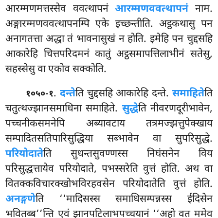
आरम्मणमत्तस्सेव ववत्थापनं
आरम्मणववत्थापनं
नाम.
अङ्गारम्मणववत्थापनम्पि एके इच्छन्तीति. अट्ठकथासु पन
अनागतत्ता अद्धा तं भावनासुखं न होति. इमेहि पन चुद्दसहि
आकारेहि चित्तपरिदमनं कातुं अट्ठसमापत्तिलाभीनं सतेसु,
सहस्सेसु वा एकोव सक्कोति.
.
दन्ते
ति चुद्दसहि आकारेहि दन्ते.
समाहिते
ति
१०५०-१
चतुत्थज्झानसमाधिना समाहिते.
सुद्धे
ति नीवरणदूरीभावेन,
पच्चनीकसमनेपि अब्यावटाय तत्रमज्झत्तुपेक्खाय
सम्पादितसतिपारिसुद्धिया सब्भावेन वा सुपरिसुद्धे.
परियोदाते
ति सुधन्तसुवण्णस्स निघंसनेन विय
परिसुद्धत्तायेव परियोदाते, पभस्सरेति वुत्तं होति. अथ वा
वितक्कविचारक्खोभविरहवसेन परियोदातेति वुत्तं होति.
अनङ्गणे
ति ‘‘मादिसस्स समाधिसम्पन्नस्स ईदिसेन
भवितब्ब’’न्ति एवं झानपटिलाभपच्चयानं ‘‘अहो वत ममेव