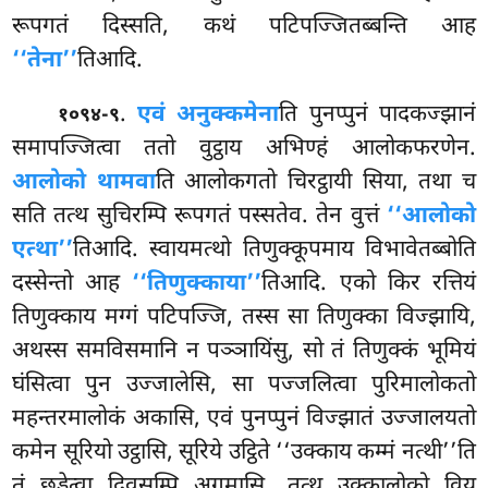
रूपगतं दिस्सति, कथं पटिपज्जितब्बन्ति आह
‘‘तेना’’
तिआदि.
.
एवं अनुक्कमेना
ति पुनप्पुनं पादकज्झानं
१०९४-९
समापज्जित्वा ततो वुट्ठाय अभिण्हं आलोकफरणेन.
आलोको थामवा
ति आलोकगतो चिरट्ठायी सिया, तथा च
सति तत्थ सुचिरम्पि रूपगतं पस्सतेव. तेन वुत्तं
‘‘आलोको
एत्था’’
तिआदि. स्वायमत्थो तिणुक्कूपमाय विभावेतब्बोति
दस्सेन्तो आह
‘‘तिणुक्काया’’
तिआदि. एको किर रत्तियं
तिणुक्काय मग्गं पटिपज्जि, तस्स सा तिणुक्का विज्झायि,
अथस्स समविसमानि न पञ्ञायिंसु, सो तं तिणुक्कं भूमियं
घंसित्वा पुन उज्जालेसि, सा पज्जलित्वा पुरिमालोकतो
महन्तरमालोकं अकासि, एवं पुनप्पुनं विज्झातं उज्जालयतो
कमेन सूरियो उट्ठासि, सूरिये उट्ठिते ‘‘उक्काय कम्मं नत्थी’’ति
तं छड्डेत्वा दिवसम्पि अगमासि. तत्थ उक्कालोको विय