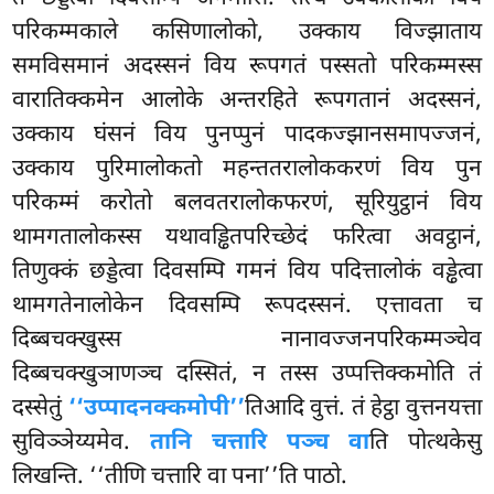
परिकम्मकाले कसिणालोको, उक्काय विज्झाताय
समविसमानं अदस्सनं विय रूपगतं पस्सतो परिकम्मस्स
वारातिक्कमेन आलोके अन्तरहिते रूपगतानं अदस्सनं,
उक्काय घंसनं विय पुनप्पुनं पादकज्झानसमापज्जनं,
उक्काय पुरिमालोकतो महन्ततरालोककरणं विय पुन
परिकम्मं करोतो बलवतरालोकफरणं, सूरियुट्ठानं विय
थामगतालोकस्स यथावड्ढितपरिच्छेदं फरित्वा अवट्ठानं,
तिणुक्कं छड्डेत्वा दिवसम्पि गमनं विय पदित्तालोकं वड्ढेत्वा
थामगतेनालोकेन दिवसम्पि रूपदस्सनं. एत्तावता च
दिब्बचक्खुस्स नानावज्जनपरिकम्मञ्चेव
दिब्बचक्खुञाणञ्च दस्सितं, न तस्स उप्पत्तिक्कमोति
तं
दस्सेतुं
‘‘उप्पादनक्कमोपी’’
तिआदि वुत्तं. तं हेट्ठा वुत्तनयत्ता
सुविञ्ञेय्यमेव.
तानि चत्तारि पञ्च वा
ति पोत्थकेसु
लिखन्ति. ‘‘तीणि चत्तारि वा पना’’ति पाठो.