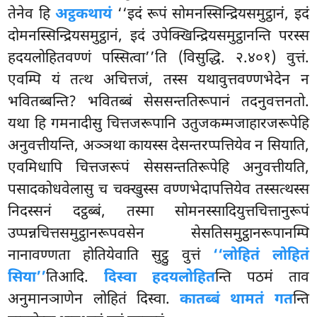
तेनेव हि
अट्ठकथायं
‘‘इदं रूपं सोमनस्सिन्द्रियसमुट्ठानं, इदं
दोमनस्सिन्द्रियसमुट्ठानं, इदं उपेक्खिन्द्रियसमुट्ठानन्ति परस्स
हदयलोहितवण्णं पस्सित्वा’’ति (विसुद्धि. २.४०१) वुत्तं.
एवम्पि यं तत्थ अचित्तजं, तस्स यथावुत्तवण्णभेदेन न
भवितब्बन्ति? भवितब्बं सेससन्ततिरूपानं तदनुवत्तनतो.
यथा हि गमनादीसु चित्तजरूपानि उतुजकम्मजाहारजरूपेहि
अनुवत्तीयन्ति, अञ्ञथा कायस्स देसन्तरप्पत्तियेव न सियाति,
एवमिधापि चित्तजरूपं सेससन्ततिरूपेहि अनुवत्तीयति,
पसादकोधवेलासु च चक्खुस्स वण्णभेदापत्तियेव तस्सत्थस्स
निदस्सनं दट्ठब्बं, तस्मा सोमनस्सादियुत्तचित्तानुरूपं
उप्पन्नचित्तसमुट्ठानरूपवसेन सेसतिसमुट्ठानरूपानम्पि
नानावण्णता होतियेवाति सुट्ठु वुत्तं
‘‘लोहितं लोहितं
सिया’’
तिआदि.
दिस्वा हदयलोहित
न्ति पठमं ताव
अनुमानञाणेन
लोहितं दिस्वा.
कातब्बं थामतं गत
न्ति