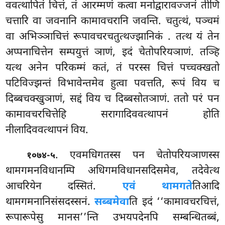
ववत्थापितं चित्तं, तं आरम्मणं कत्वा मनोद्वारावज्जनं तीणि
चत्तारि वा जवनानि कामावचरानि जवन्ति. चतुत्थं, पञ्चमं
वा अभिञ्ञाचित्तं रूपावचरचतुत्थज्झानिकं
. तत्थ यं तेन
अप्पनाचित्तेन सम्पयुत्तं ञाणं, इदं चेतोपरियञाणं. तञ्हि
यत्थ अनेन परिकम्मं कतं, तं परस्स चित्तं पच्चक्खतो
पटिविज्झन्तं विभावेन्तमेव हुत्वा पवत्तति, रूपं विय च
दिब्बचक्खुञाणं, सद्दं विय च दिब्बसोतञाणं. ततो परं पन
कामावचरचित्तेहि सरागादिववत्थापनं होति
नीलादिववत्थापनं विय.
. एवमधिगतस्स पन चेतोपरियञाणस्स
१०७४-५
थामगमनविधानम्पि अधिगमविधानसदिसमेव, तदेवेत्थ
आचरियेन दस्सितं.
एवं थामगते
तिआदि
थामगमनानिसंसदस्सनं.
सब्बमेवा
ति इदं ‘‘कामावचरचित्तं,
रूपारूपेसु
मानस’’न्ति उभयपदेनपि सम्बन्धितब्बं,