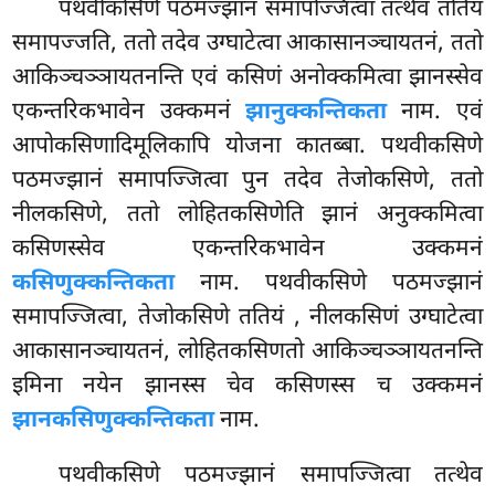
पथवीकसिणे पठमज्झानं समापज्जित्वा तत्थेव ततियं
समापज्जति, ततो तदेव उग्घाटेत्वा आकासानञ्चायतनं, ततो
आकिञ्चञ्ञायतनन्ति एवं कसिणं अनोक्कमित्वा झानस्सेव
एकन्तरिकभावेन उक्कमनं
झानुक्कन्तिकता
नाम. एवं
आपोकसिणादिमूलिकापि योजना कातब्बा. पथवीकसिणे
पठमज्झानं समापज्जित्वा पुन तदेव तेजोकसिणे, ततो
नीलकसिणे, ततो लोहितकसिणेति झानं अनुक्कमित्वा
कसिणस्सेव एकन्तरिकभावेन उक्कमनं
कसिणुक्कन्तिकता
नाम. पथवीकसिणे पठमज्झानं
समापज्जित्वा, तेजोकसिणे ततियं
, नीलकसिणं उग्घाटेत्वा
आकासानञ्चायतनं, लोहितकसिणतो आकिञ्चञ्ञायतनन्ति
इमिना नयेन झानस्स चेव कसिणस्स च उक्कमनं
झानकसिणुक्कन्तिकता
नाम.
पथवीकसिणे पठमज्झानं समापज्जित्वा तत्थेव