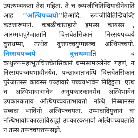
उपत्थम्भकता तेसं गहिता, ते च रूपजीवितिन्द्रियादीनेवाति
आह
‘‘अत्थिपच्चयो’’
तिआदि. रूपजीवितिन्द्रियञ्हि
कटत्तारूपानं, कबळीकाराहारो इमस्स कायस्स
,
आरम्मणपुरेजातानि चित्तचेतसिकानं निस्सयपच्चये
वुत्तधम्मा, तत्थेव वुत्तपच्चयुप्पन्नञ्च अत्थिपच्चयो.
निस्सयपच्चये वुत्तधम्मा
ति च
वत्थुरूपमहाभूतचित्तचेतसिकानं धम्मसामञ्ञेनेव गहणं, न
निस्सयपच्चयभावीनंयेव. पच्छाजातानम्पि चित्तचेतसिकानं
पुरेजातस्स कायस्स पञ्हावारे पच्चयभावेन निद्दिट्ठत्ता. एत्थ
च अत्थिभावाभावेन अनुपकारकानमेव अत्थिभावेन
उपकारकताय अत्थिपच्चयताभावतो नत्थि निब्बानस्स
सब्बदा भाविनो अत्थिपच्चयता, उप्पादादियुत्तानं वा
नत्थिभावोपकारताविरुद्धो उपकारकभावो अत्थिपच्चयताति
न तस्स तप्पच्चयत्तप्पसङ्गो.