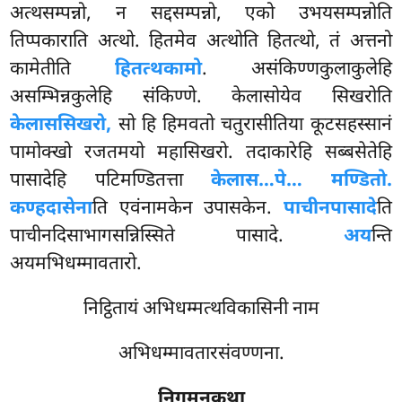
अत्थसम्पन्नो, न सद्दसम्पन्नो, एको उभयसम्पन्नोति
तिप्पकाराति अत्थो. हितमेव अत्थोति हितत्थो, तं अत्तनो
कामेतीति
हितत्थकामो
. असंकिण्णकुलाकुलेहि
असम्भिन्नकुलेहि संकिण्णे. केलासोयेव सिखरोति
केलाससिखरो,
सो हि हिमवतो चतुरासीतिया कूटसहस्सानं
पामोक्खो रजतमयो महासिखरो. तदाकारेहि सब्बसेतेहि
पासादेहि पटिमण्डितत्ता
केलास…पे… मण्डितो.
कण्हदासेना
ति एवंनामकेन उपासकेन.
पाचीनपासादे
ति
पाचीनदिसाभागसन्निस्सिते पासादे.
अय
न्ति
अयमभिधम्मावतारो.
निट्ठितायं अभिधम्मत्थविकासिनी नाम
अभिधम्मावतारसंवण्णना.
निगमनकथा