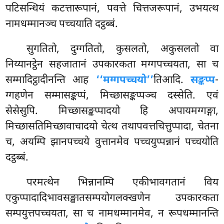
पटिसन्धियं कटत्तारूपानं, पवत्ते चित्तजरूपानं, उभयत्थ
नामधम्मानञ्च पच्चयाति दट्ठब्बं.
सुगतितो, दुग्गतितो, कुसलतो, अकुसलतो वा
निय्यानट्ठेन सहजातानं उपकारकता मग्गपच्चयता, सा च
सम्मादिट्ठादीनन्ति आह
‘‘मग्गपच्चयो’’
तिआदि.
सङ्कप्प
-
ग्गहणेन सम्मासङ्कप्पं, मिच्छासङ्कप्पञ्च दस्सेति. एवं
सेसेसुपि. मिच्छासङ्कप्पादयो हि अपायमग्गङ्गा,
मिच्छासतिमिच्छावाचादयो चेत्थ तथापवत्तचित्तुप्पादा, चेतना
च, अयम्पि झानपच्चये वुत्तानमेव पच्चयुप्पन्नानं पच्चयोति
दट्ठब्बं.
परमत्थेन भिन्नानम्पि एकीभावगतानं विय
एकुप्पादादिभावसङ्खातसम्पयोगलक्खणेन उपकारकता
सम्पयुत्तपच्चयता, सा च नामधम्मानमेव, न रूपधम्मानन्ति