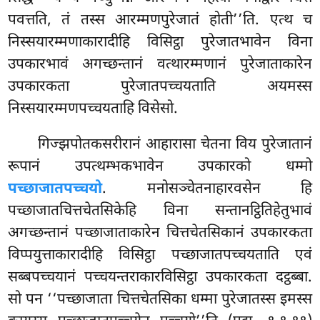
पवत्तति, तं तस्स आरम्मणपुरेजातं होती’’ति. एत्थ च
निस्सयारम्मणाकारादीहि विसिट्ठा पुरेजातभावेन विना
उपकारभावं अगच्छन्तानं वत्थारम्मणानं पुरेजाताकारेन
उपकारकता पुरेजातपच्चयताति अयमस्स
निस्सयारम्मणपच्चयताहि विसेसो.
गिज्झपोतकसरीरानं आहारासा चेतना विय पुरेजातानं
रूपानं उपत्थम्भकभावेन उपकारको धम्मो
पच्छाजातपच्चयो
. मनोसञ्चेतनाहारवसेन हि
पच्छाजातचित्तचेतसिकेहि विना सन्तानट्ठितिहेतुभावं
अगच्छन्तानं पच्छाजाताकारेन चित्तचेतसिकानं उपकारकता
विप्पयुत्ताकारादीहि विसिट्ठा पच्छाजातपच्चयताति एवं
सब्बपच्चयानं पच्चयन्तराकारविसिट्ठा उपकारकता दट्ठब्बा.
सो पन ‘‘पच्छाजाता चित्तचेतसिका धम्मा पुरेजातस्स इमस्स