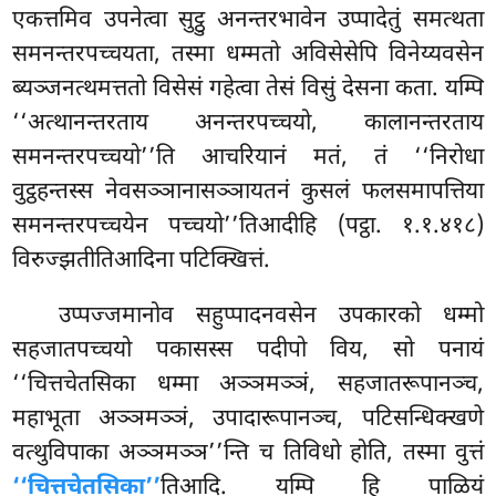
एकत्तमिव उपनेत्वा सुट्ठु अनन्तरभावेन उप्पादेतुं समत्थता
समनन्तरपच्चयता, तस्मा धम्मतो अविसेसेपि विनेय्यवसेन
ब्यञ्जनत्थमत्ततो विसेसं गहेत्वा तेसं विसुं देसना कता. यम्पि
‘‘अत्थानन्तरताय अनन्तरपच्चयो, कालानन्तरताय
समनन्तरपच्चयो’’ति आचरियानं मतं, तं ‘‘निरोधा
वुट्ठहन्तस्स
नेवसञ्ञानासञ्ञायतनं कुसलं फलसमापत्तिया
समनन्तरपच्चयेन पच्चयो’’तिआदीहि (पट्ठा. १.१.४१८)
विरुज्झतीतिआदिना पटिक्खित्तं.
उप्पज्जमानोव सहुप्पादनवसेन उपकारको धम्मो
सहजातपच्चयो पकासस्स पदीपो विय, सो पनायं
‘‘चित्तचेतसिका धम्मा अञ्ञमञ्ञं, सहजातरूपानञ्च,
महाभूता अञ्ञमञ्ञं, उपादारूपानञ्च, पटिसन्धिक्खणे
वत्थुविपाका अञ्ञमञ्ञ’’न्ति च तिविधो होति, तस्मा वुत्तं
‘‘चित्तचेतसिका’’
तिआदि. यम्पि हि पाळियं