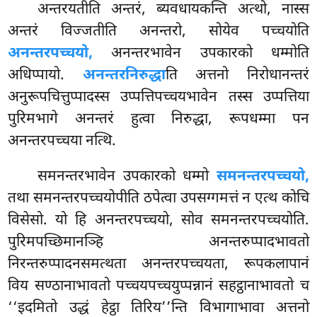
अन्तरयतीति अन्तरं, ब्यवधायकन्ति अत्थो, नास्स
अन्तरं विज्जतीति अनन्तरो, सोयेव पच्चयोति
अनन्तरपच्चयो,
अनन्तरभावेन उपकारको धम्मोति
अधिप्पायो.
अनन्तरनिरुद्धा
ति अत्तनो निरोधानन्तरं
अनुरूपचित्तुप्पादस्स उप्पत्तिपच्चयभावेन तस्स उप्पत्तिया
पुरिमभागे अनन्तरं हुत्वा निरुद्धा, रूपधम्मा पन
अनन्तरपच्चया नत्थि.
समनन्तरभावेन उपकारको धम्मो
समनन्तरपच्चयो,
तथा समनन्तरपच्चयोपीति ठपेत्वा उपसग्गमत्तं न एत्थ कोचि
विसेसो. यो हि अनन्तरपच्चयो, सोव समनन्तरपच्चयोति.
पुरिमपच्छिमानञ्हि अनन्तरुप्पादभावतो
निरन्तरुप्पादनसमत्थता अनन्तरपच्चयता, रूपकलापानं
विय सण्ठानाभावतो पच्चयपच्चयुप्पन्नानं सहट्ठानाभावतो च
‘‘इदमितो उद्धं हेट्ठा तिरिय’’न्ति विभागाभावा अत्तनो