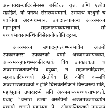
अरूपक्खन्धादिवसेनस्स छब्बिधतं वुत्तं, तम्पि एत्थेव
सङ्गहितं. यो पनेत्थ सेसरूपधम्मानं, उभयत्थ वत्थुनो च
पवत्तिया
अरूपधम्मानं, उपादारूपानञ्च अञ्ञमञ्ञं
महाभूतानं सहजातपच्चयत्ताभावो, सो
पच्चयभावसामत्थियविसेसायोगतोति दट्ठब्बं.
अञ्ञमञ्ञं उप्पादनुपत्थम्भनभावेन अत्तनो
उपकारकस्स उपकारको धम्मो अञ्ञमञ्ञपच्चयो.
अञ्ञमञ्ञुपत्थम्भकतिदण्डकं विय उपकारकता च
अञ्ञमञ्ञतावसेनेव दट्ठब्बा, न सहजातादिवसेन.
सहजातादिपच्चयो होन्तोयेव हि कोचि कस्सचि
अञ्ञमञ्ञपच्चयो न होति चित्तचेतसिकानं चित्तजरूपे सति,
महाभूतानं उपादारूपे सति अञ्ञमञ्ञपच्चयत्ताभावतो.
यथाह ‘‘चत्तारो खन्धा अरूपिनो अञ्ञमञ्ञपच्चयेन
पच्चयो, चत्तारो महाभूता…पे… ओक्कन्तिक्खणे नामरूपं