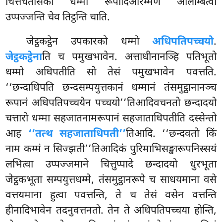
चित्तचेतसिका धम्मा रूपादिआरम्मणं आलम्बित्वा
उप्पज्जन्ति चेव तिट्ठन्ति चाति.
जेट्ठकट्ठेन उपकारको धम्मो
अधिपतिपच्चयो
.
जेट्ठकट्ठेना
ति च पमुखभावेन. अत्ताधीनानञ्हि पतिभूतो
धम्मो अधिपतीति सो तेसं पमुखभावेन पवत्तति.
‘‘छन्दाधिपति छन्दसम्पयुत्तकानं धम्मानं तंसमुट्ठानानञ्च
रूपानं अधिपतिपच्चयेन पच्चयो’’तिआदिवचनतो छन्दादयो
चत्तारो धम्मा सहजातनामरूपानं सहजाताधिपतीति दस्सेन्तो
आह
‘‘तत्थ सहजाताधिपती’’
तिआदि. ‘‘छन्दवतो किं
नाम कम्मं न सिज्झती’’तिआदिकं पुरिमाभिसङ्खारूपनिस्सयं
लभित्वा उप्पज्जमाने चित्तुप्पादे छन्दादयो धुरभूता
जेट्ठकभूता सम्पयुत्तधम्मे, तंसमुट्ठानरूपे च साधयमाना वसे
वत्तयमाना हुत्वा पवत्तन्ति, ते च तेसं वसेन वत्तन्ति
हीनादिभावेन तदनुवत्तनतो. तेन ते अधिपतिपच्चया होन्ति,