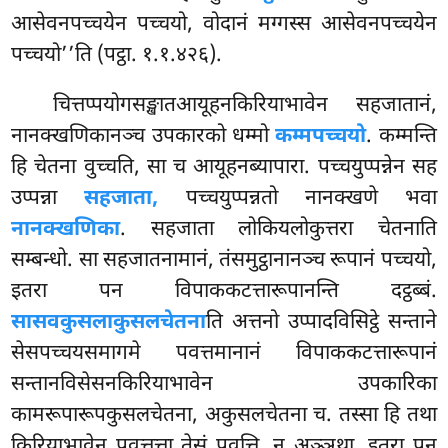
आसेवनपच्चयेन पच्चयो, वोदानं मग्गस्स आसेवनपच्चयेन
पच्चयो’’ति (पट्ठा. १.१.४२६).
चित्तप्पयोगसङ्खातआयूहनकिरियाभावेन सहजातानं,
नानक्खणिकानञ्च उपकारको धम्मो
कम्मपच्चयो
. कम्मन्ति
हि चेतना वुच्चति, सा च आयूहनब्यापारा. पच्चयुप्पन्नेन सह
उप्पन्ना
सहजाता,
पच्चयुप्पन्नतो नानक्खणे भवा
नानक्खणिका
. सहजाता लोकियलोकुत्तरा चेतनाति
सम्बन्धो. सा सहजातनामानं, तंसमुट्ठानानञ्च रूपानं पच्चयो,
इतरा पन विपाककटत्तारूपानन्ति दट्ठब्बं.
सासवकुसलाकुसलचेतना
ति अत्तनो उप्पादविसिट्ठे सन्ताने
सेसपच्चयसमागमे पवत्तमानानं विपाककटत्तारूपानं
सन्तानविसेसनकिरियाभावेन उपकारिका
कामरूपारूपकुसलचेतना, अकुसलचेतना च. तस्सा हि तथा
किरियाभावेन पवत्तत्ता तेसं पवत्ति, न अञ्ञथा. इतरा पन