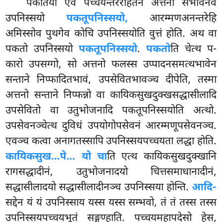
पकतिया एव पच्चयन्तररहितेन अत्तनो सभावेनेव
उपनिस्सयो
पकतूपनिस्सयो,
आरम्मणअनन्तरेहि
अमिस्सोव पुथगेव कोचि उपनिस्सयोति वुत्तं होति. अथ वा
पकतो उपनिस्सयो
पकतूपनिस्सयो
.
पकतो
ति चेत्थ प-
कारो उपसग्गो, सो अत्तनो फलस्स उप्पादनसमत्थभावेन
सन्ताने निप्फादितभावं, उपसेवितभावञ्च दीपेति, तस्मा
अत्तनो सन्ताने निप्फन्नो वा कायिकसुखदुक्खसद्धासीलादि
उपसेवितो वा उतुभोजनादि पकतूपनिस्सयोति अत्थो.
उपसेवनञ्चेत्थ दुविधं उपयोगोपसेवनं आरम्मणूपसेवनञ्च.
एवञ्च कत्वा अनागतस्सापि उपनिस्सयपच्चयता लद्धा होति.
कायिकसुख…पे… यो चा
ति एत्थ कायिकसुखदुक्खानि
रागसद्धादीनं, उतुभोजनादयो चित्तसमाधानादीनं,
सद्धासीलादयो सद्धासीलादीनञ्च उपनिस्सया होन्ति.
आदि-
सद्देन यं यं उपनिस्साय यस्स यस्स सम्भवो, तं तं तस्स तस्स
उपनिस्सयपच्चयभूतं सङ्गण्हाति. पच्चयमहापदेसो हेस,