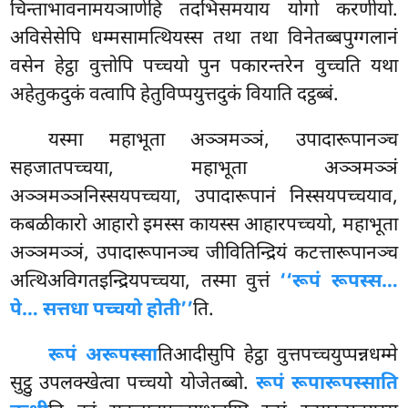
चिन्ताभावनामयञाणेहि तदभिसमयाय योगो करणीयो.
अविसेसेपि धम्मसामत्थियस्स तथा तथा विनेतब्बपुग्गलानं
वसेन हेट्ठा वुत्तोपि पच्चयो पुन पकारन्तरेन वुच्चति यथा
अहेतुकदुकं वत्वापि हेतुविप्पयुत्तदुकं वियाति दट्ठब्बं.
यस्मा
महाभूता अञ्ञमञ्ञं, उपादारूपानञ्च
सहजातपच्चया, महाभूता अञ्ञमञ्ञं
अञ्ञमञ्ञनिस्सयपच्चया, उपादारूपानं निस्सयपच्चयाव,
कबळीकारो आहारो इमस्स कायस्स
आहारपच्चयो, महाभूता
अञ्ञमञ्ञं, उपादारूपानञ्च जीवितिन्द्रियं कटत्तारूपानञ्च
अत्थिअविगतइन्द्रियपच्चया, तस्मा वुत्तं
‘‘रूपं रूपस्स…
पे… सत्तधा पच्चयो होती’’
ति.
रूपं अरूपस्सा
तिआदीसुपि हेट्ठा वुत्तपच्चयुप्पन्नधम्मे
सुट्ठु उपलक्खेत्वा पच्चयो योजेतब्बो.
रूपं रूपारूपस्साति