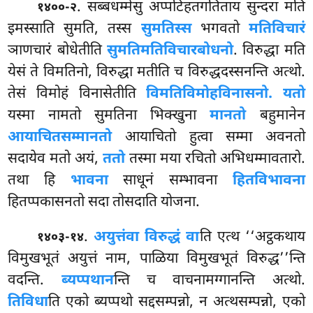
. सब्बधम्मेसु अप्पटिहतगतिताय सुन्दरा मति
१४००-२
इमस्साति सुमति, तस्स
सुमतिस्स
भगवतो
मतिविचारं
ञाणचारं बोधेतीति
सुमतिमतिविचारबोधनो
. विरुद्धा मति
येसं ते विमतिनो, विरुद्धा मतीति च विरुद्धदस्सनन्ति अत्थो.
तेसं विमोहं विनासेतीति
विमतिविमोहविनासनो. यतो
यस्मा नामतो सुमतिना भिक्खुना
मानतो
बहुमानेन
आयाचितसम्मानतो
आयाचितो हुत्वा सम्मा अवनतो
सदायेव मतो अयं,
ततो
तस्मा मया रचितो अभिधम्मावतारो.
तथा हि
भावना
साधूनं सम्भावना
हितविभावना
हितप्पकासनतो सदा तोसदाति योजना.
.
अयुत्तं
वा विरुद्धं वा
ति एत्थ ‘‘अट्ठकथाय
१४०३-१४
विमुखभूतं अयुत्तं नाम, पाळिया विमुखभूतं विरुद्ध’’न्ति
वदन्ति.
ब्यप्पथान
न्ति च वाचनामग्गानन्ति अत्थो.
तिविधा
ति एको ब्यप्पथो सद्दसम्पन्नो, न अत्थसम्पन्नो, एको