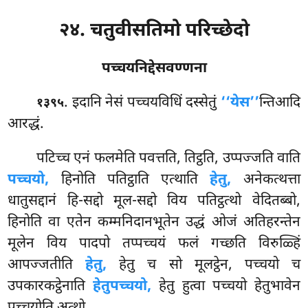
२४. चतुवीसतिमो परिच्छेदो
पच्चयनिद्देसवण्णना
. इदानि नेसं पच्चयविधिं दस्सेतुं
‘‘येस’’
न्तिआदि
१३९५
आरद्धं.
पटिच्च
एनं फलमेति पवत्तति, तिट्ठति, उप्पज्जति वाति
पच्चयो,
हिनोति पतिट्ठाति एत्थाति
हेतु,
अनेकत्थत्ता
धातुसद्दानं हि-सद्दो मूल-सद्दो विय पतिट्ठत्थो वेदितब्बो,
हिनोति वा एतेन कम्मनिदानभूतेन उद्धं ओजं अतिहरन्तेन
मूलेन विय पादपो तप्पच्चयं फलं गच्छति विरुळ्हिं
आपज्जतीति
हेतु,
हेतु च सो मूलट्ठेन, पच्चयो च
उपकारकट्ठेनाति
हेतुपच्चयो,
हेतु हुत्वा पच्चयो हेतुभावेन
पच्चयोति अत्थो.