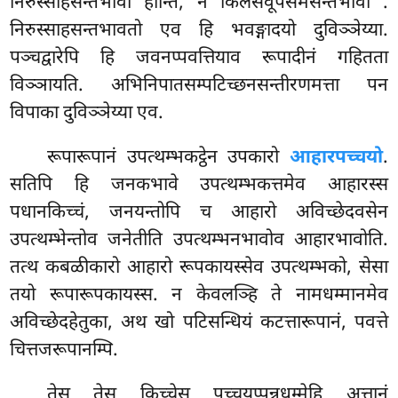
निरुस्साहसन्तभावा होन्ति, न किलेसवूपसमसन्तभावा
.
निरुस्साहसन्तभावतो एव हि भवङ्गादयो दुविञ्ञेय्या.
पञ्चद्वारेपि हि जवनप्पवत्तियाव रूपादीनं गहितता
विञ्ञायति. अभिनिपातसम्पटिच्छनसन्तीरणमत्ता पन
विपाका दुविञ्ञेय्या एव.
रूपारूपानं
उपत्थम्भकट्ठेन उपकारो
आहारपच्चयो
.
सतिपि हि जनकभावे उपत्थम्भकत्तमेव आहारस्स
पधानकिच्चं, जनयन्तोपि च आहारो अविच्छेदवसेन
उपत्थम्भेन्तोव जनेतीति उपत्थम्भनभावोव आहारभावोति.
तत्थ कबळीकारो आहारो रूपकायस्सेव उपत्थम्भको, सेसा
तयो रूपारूपकायस्स. न केवलञ्हि ते नामधम्मानमेव
अविच्छेदहेतुका, अथ खो पटिसन्धियं कटत्तारूपानं, पवत्ते
चित्तजरूपानम्पि.
तेसु तेसु किच्चेसु पच्चयुप्पन्नधम्मेहि अत्तानं