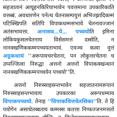
सहजातानं आयूहनकिरियाभावेन पवत्तमाना उपकारिकाति
वत्तब्बं. अवधारणेन पनेत्थ चेतनासम्पयुत्तं अभिज्झादिकम्मं
पटिक्खिपति सतिपि विपाकधम्मसभावे चेतनावज्जानं
अतंसभावत्ता.
अनासव…पे… पच्चयो
ति इमिना
लोकियकुसलचेतनाय विसेसमत्तं दस्सेति, न
नानक्खणिककम्मपच्चयताभावं. एवञ्च कत्वा वुत्तं
अट्ठकथायं
‘‘अरूपावचरचेतना, पन लोकुत्तरचेतना च
उप्पज्जित्वा निरुद्धा अत्तनो अत्तनो विपाकक्खन्धानं
नानक्खणिककम्मपच्चयेन पच्चयो’’ति.
अत्तनो निरुस्साहसन्तभावेन सहजातनामरूपानं
निरुस्साहसन्तभावाय उपकारका अरूपधम्माव
विपाकपच्चयो
. तेनाह
‘‘विपाकचित्तचेतसिका’’
ति. ते हि
पयोगेन असाधेतब्बताय कम्मस्स कतत्ता निप्फज्जनमत्ततो