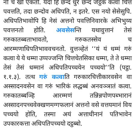
नो च खो एकतो. यदा हि छन्दं धुरं छन्दं जेट्ठकं कत्वा चित्तं
पवत्तति, तदा छन्दोव अधिपति, न इतरे. एस नयो सेसेसुपि.
अधिपतिभावोपि हि नेसं अत्तनो पवत्तिनिवारके अभिभुय्य
पवत्तनतो होति.
अवसेस
न्ति यथावुत्तानं तेसं
गरुकातब्बताभावतो, गरुकतस्सेव च
आरम्मणाधिपतिभाववचनतो. वुत्तञ्हेतं ‘‘यं यं धम्मं गरुं
कत्वा ये ये धम्मा उप्पज्जन्ति
चित्तचेतसिका धम्मा, ते ते धम्मा
तेसं तेसं धम्मानं अधिपतिपच्चयेन पच्चयो’’ति (पट्ठा.
१.१.३). तत्थ
गरुं कत्वा
ति गरुकारचित्तीकारवसेन वा
अस्सादनवसेन वा गरुं भारिकं लद्धब्बं अनवञ्ञातं कत्वा.
गरुकातब्बञ्हि आरम्मणं तन्निन्नपोणपब्भारानं
अस्सादनपच्चवेक्खणमग्गफलानं अत्तनो वसे वत्तयमानं विय
पच्चयो होति, तस्मा अयं अत्ताधीनानं पतिभावेन
उपकारकत्ता अधिपतिपच्चयो दट्ठब्बो.