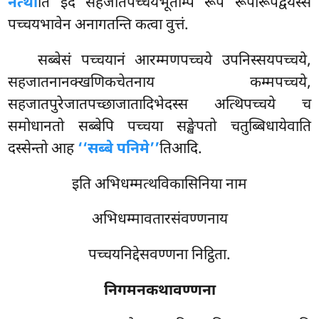
नत्थी
ति इदं सहजातपच्चयभूतम्पि रूपं रूपारूपद्वयस्स
पच्चयभावेन अनागतन्ति कत्वा वुत्तं.
सब्बेसं पच्चयानं आरम्मणपच्चये उपनिस्सयपच्चये,
सहजातनानक्खणिकचेतनाय कम्मपच्चये,
सहजातपुरेजातपच्छाजातादिभेदस्स अत्थिपच्चये च
समोधानतो सब्बेपि पच्चया सङ्खेपतो चतुब्बिधायेवाति
दस्सेन्तो आह
‘‘सब्बे पनिमे’’
तिआदि.
इति अभिधम्मत्थविकासिनिया नाम
अभिधम्मावतारसंवण्णनाय
पच्चयनिद्देसवण्णना निट्ठिता.
निगमनकथावण्णना