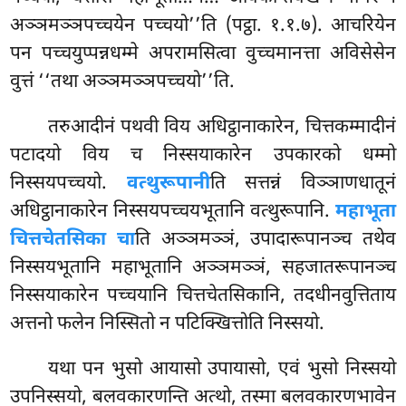
अञ्ञमञ्ञपच्चयेन पच्चयो’’ति (पट्ठा. १.१.७). आचरियेन
पन पच्चयुप्पन्नधम्मे अपरामसित्वा वुच्चमानत्ता अविसेसेन
वुत्तं ‘‘तथा अञ्ञमञ्ञपच्चयो’’ति.
तरुआदीनं पथवी विय अधिट्ठानाकारेन, चित्तकम्मादीनं
पटादयो विय च निस्सयाकारेन उपकारको धम्मो
निस्सयपच्चयो.
वत्थुरूपानी
ति सत्तन्नं विञ्ञाणधातूनं
अधिट्ठानाकारेन निस्सयपच्चयभूतानि वत्थुरूपानि.
महाभूता
चित्तचेतसिका चा
ति अञ्ञमञ्ञं, उपादारूपानञ्च तथेव
निस्सयभूतानि महाभूतानि अञ्ञमञ्ञं, सहजातरूपानञ्च
निस्सयाकारेन पच्चयानि चित्तचेतसिकानि, तदधीनवुत्तिताय
अत्तनो फलेन निस्सितो न पटिक्खित्तोति निस्सयो.
यथा पन भुसो आयासो उपायासो, एवं भुसो निस्सयो
उपनिस्सयो, बलवकारणन्ति अत्थो, तस्मा बलवकारणभावेन