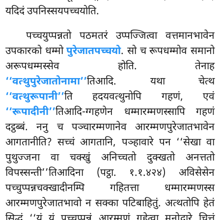
यदिदं उपनिस्सयपच्चयोति.
पच्चयुप्पन्नतो पठमतरं उप्पज्जित्वा वत्तमानभावेन
उपकारको धम्मो
पुरेजातपच्चयो
. सो
च रूपधम्मोव समानो
अरूपधम्मस्सेव होति. तेनाह
‘‘वत्थुपुरेजातो
नामा’’
तिआदि. यथा चेत्थ
‘‘वत्थुरूपानी’’
ति हदयवत्थुनोपि गहणं, एवं
‘‘रूपादीनी’’
तिआदि-ग्गहणेन धम्मारम्मणस्सापि गहणं
दट्ठब्बं. ननु च पञ्चारम्मणानेव आरम्मणपुरेजातभावेन
आगतानीति? सच्चं आगतानि, पञ्हावारे पन ‘‘सेखा वा
पुथुज्जना वा चक्खुं अनिच्चतो दुक्खतो अनत्ततो
विपस्सन्ती’’तिआदिना (पट्ठा. १.१.४२४) अविसेसेन
पच्चुप्पन्नचक्खादीनम्पि गहितत्ता धम्मारम्मणस्स
आरम्मणपुरेजातभावो न सक्का पटिबाहितुं. अत्थतोपि हेतं
सिद्धं ‘‘यं यं पच्चुप्पन्नं आरम्मणं गहेत्वा मनोद्वारे चित्तं