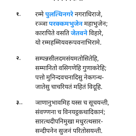
.
रम्मे
पुलत्थिनगरे
नगराधिराजे,
१
रञ्ञा
परक्कमभुजेन
महाभुजेन;
कारापिते वसति
जेतवने
विहारे,
यो रम्महम्मियवरूपवनाभिरामे.
.
सम्पन्नसीलदमसंयमतोसितेहि,
२
सम्मानितो वसिगणेहि गुणाकरेहि;
पत्तो मुनिन्दवचनादिसु नेकगन्थ-
जातेसु चाचरियतं महितं विदूहि.
..
ञाणानुभावमिह
यस्स च सूचयन्ती,
३
संवण्णना च विनयट्ठकथादिकानं;
सारत्थदीपनिमुखा मधुरत्थसार-
सन्दीपनेन सुजनं परितोसयन्ती.