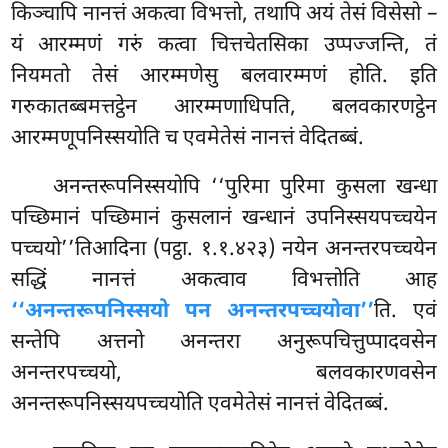
किञ्चापि नानत्तं अकत्वा विभत्तो, तथापि अयं तेसं विसेसो –
यं आरम्मणं गरुं कत्वा चित्तचेतसिका उप्पज्जन्ति, तं
नियमतो तेसं आरम्मणेसु बलवारम्मणं होति. इति
गरुकातब्बमत्तट्ठेन आरम्मणाधिपति, बलवकारणट्ठेन
आरम्मणूपनिस्सयोति च एवमेतेसं नानत्तं वेदितब्बं.
अनन्तरूपनिस्सयोपि
‘‘पुरिमा पुरिमा कुसला खन्धा
पच्छिमानं पच्छिमानं कुसलानं खन्धानं उपनिस्सयपच्चयेन
पच्चयो’’तिआदिना (पट्ठा. १.१.४२३) नयेन अनन्तरपच्चयेन
सद्धिं नानत्तं अकत्वाव विभत्तोति आह
‘‘अनन्तरूपनिस्सयो पन अनन्तरपच्चयोवा’’
ति. एवं
सन्तेपि अत्तनो अनन्तरा अनुरूपचित्तुप्पादवसेन
अनन्तरपच्चयो, बलवकारणवसेन
अनन्तरूपनिस्सयपच्चयोति एवमेतेसं नानत्तं वेदितब्बं.