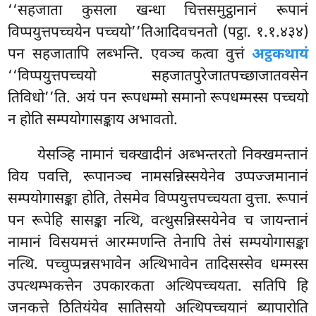
‘‘सहजाता कुसला खन्धा चित्तसमुट्ठानानं रूपानं
विप्पयुत्तपच्चयेन पच्चयो’’तिआदिवचनतो (पट्ठा. १.१.४३४)
पन सहजातापि लब्भन्ति. एवञ्च कत्वा वुत्तं
अट्ठकथायं
‘‘विप्पयुत्तपच्चयो सहजातपुरेजातपच्छाजातवसेन
तिविधो’’ति. अयं पन रूपधम्मो समानो रूपधम्मस्स पच्चयो
न होति सम्पयोगासङ्काय अभावतो.
येसञ्हि नामानं चक्खादीनं अब्भन्तरतो निक्खमन्तानं
विय पवत्ति, रूपानञ्च नामसन्निस्सयेनेव
उप्पज्जमानानं
सम्पयोगासङ्का होति, तेसमेव विप्पयुत्तपच्चयता वुत्ता. रूपानं
पन रूपेहि सासङ्का नत्थि, वत्थुसन्निस्सयेनेव च जायन्तानं
नामानं विसयमत्तं आरम्मणन्ति तेनापि तेसं सम्पयोगासङ्का
नत्थि. पच्चुप्पन्नसभावेन अत्थिभावेन तादिसस्सेव धम्मस्स
उपत्थम्भकत्तेन उपकारकता अत्थिपच्चयता. सतिपि हि
जनकत्ते ठितियंयेव सातिसयो अत्थिपच्चयानं ब्यापारोति