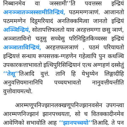
निब्बानमेव वा ञस्सामी’’ति पवत्तस्स इन्द्रियं
अनञ्ञातञ्ञस्सामीतिन्द्रियं,
पठममग्गञाणं. आजानतो
पठममग्गेन दिट्ठमरियादं अनतिक्कमित्वा जानतो इन्द्रियं
अञ्ञिन्द्रियं,
सोतापत्तिफलतो याव अरहत्तमग्गा छसु ञाणं,
अञ्ञाताविनो चतूसु सच्चेसु परिनिट्ठितकिच्चस्स इन्द्रियं
अञ्ञाताविन्द्रियं,
अरहत्तफलञाणं
. पठमं परियायतो
इन्द्रियत्तं सन्धाय रूपसत्तक-ग्गहणेन गहेत्वापि पुन कथञ्चि
उपकारकत्ताभावतो इत्थिपुरिसिन्द्रियानं एत्थ अग्गहणं दस्सेतुं
‘‘तेसू’’
तिआदि वुत्तं. तानि हि येभुय्येन लिङ्गादीहि
अनुवत्तियमानानिपि पच्चयभावतो नानुवत्तीयन्तीति
वुत्तोवायमत्थो.
आरम्मणूपनिज्झानलक्खणूपनिज्झानवसेन
उपगन्त्वा
आरम्मणनिज्झानं झानपच्चयता, सो च वितक्कादीनमेव
आवेणिको सभावोति आह
‘‘झानपच्चयो’’
तिआदि. ते पन