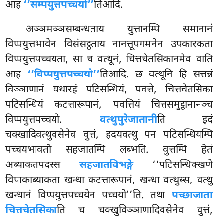
आह
‘‘सम्पयुत्तपच्चयो’’
तिआदि.
अञ्ञमञ्ञसम्बन्धताय युत्तानम्पि समानानं
विप्पयुत्तभावेन विसंसट्ठताय नानत्तूपगमनेन उपकारकता
विप्पयुत्तपच्चयता, सा च वत्थूनं, चित्तचेतसिकानमेव वाति
आह
‘‘विप्पयुत्तपच्चयो’’
तिआदि. छ वत्थूनि हि सत्तन्नं
विञ्ञाणानं यथारहं पटिसन्धियं, पवत्ते, चित्तचेतसिका
पटिसन्धियं कटत्तारूपानं, पवत्तियं चित्तसमुट्ठानानञ्च
विप्पयुत्तपच्चयो.
वत्थुपुरेजातानी
ति इदं
चक्खादिवत्थुवसेनेव वुत्तं, हदयवत्थु पन पटिसन्धियम्पि
पच्चयभावतो सहजातम्पि लब्भति. वुत्तम्पि हेतं
अब्याकतपदस्स
सहजातविभङ्गे
‘‘पटिसन्धिक्खणे
विपाकाब्याकता खन्धा कटत्तारूपानं, खन्धा वत्थुस्स, वत्थु
खन्धानं विप्पयुत्तपच्चयेन पच्चयो’’ति. तथा
पच्छाजाता
चित्तचेतसिका
ति च चक्खुविञ्ञाणादिवसेनेव वुत्तं,