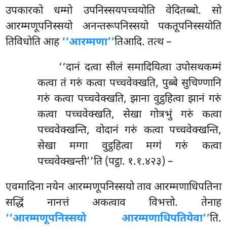
उपकारको धम्मो उपनिस्सयपच्चयोति वेदितब्बो. सो
आरम्मणूपनिस्सयो अनन्तरूपनिस्सयो पकतूपनिस्सयोति
तिविधोति आह
‘‘आरम्मणा’’
तिआदि. तत्थ –
‘‘दानं दत्वा सीलं समादियित्वा उपोसथकम्मं
कत्वा तं गरुं कत्वा पच्चवेक्खति, पुब्बे सुचिण्णानि
गरुं कत्वा पच्चवेक्खति, झाना वुट्ठहित्वा झानं गरुं
कत्वा पच्चवेक्खति, सेखा गोत्रभुं गरुं कत्वा
पच्चवेक्खन्ति, वोदानं गरुं कत्वा
पच्चवेक्खन्ति,
सेखा मग्गा वुट्ठहित्वा मग्गं गरुं कत्वा
पच्चवेक्खन्ती’’ति (पट्ठा. १.१.४२३) –
एवमादिना नयेन आरम्मणूपनिस्सयो ताव आरम्मणाधिपतिना
सद्धिं नानत्तं अकत्वाव विभत्तो. तेनाह
‘‘आरम्मणूपनिस्सयो आरम्मणाधिपतियेवा’’
ति.