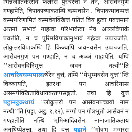
भिन्नजातिकस्सेव फलस्स पुरेचरत्ता न तेन, आसेवनगुणं
गण्हापेति, विपाकाब्याकतम्पि कम्मवसेन
. विपाकभावप्पत्तं
कम्मपरिणामितं कम्मवेगक्खित्तं पतितं विय हुत्वा पवत्तमानं
अत्तनो सभावं गाहेत्वा परिभावेत्वा नेव अञ्ञविपाकं
पवत्तेति, न च पुरिमविपाकानुभावं गहेत्वा उप्पज्जति.
लोकुत्तरविपाकम्पि हि किञ्चापि जवनवसेन उप्पज्जति,
आसेवनगुणं पन गण्हाति, न च अञ्ञं गाहापेति. यम्पि
‘‘आसेवनविनिमुत्तं जवनं नत्थी’’ति
आचरियधम्मपाल
त्थेरेन वुत्तं, तम्पि ‘‘येभुय्यवसेन वुत्त’’न्ति
विञ्ञायति, इतरथा पन आचरियस्स
असमपेक्खिताविधायकत्तप्पसङ्गतो. तथा हि वुत्तं
पट्ठानट्ठकथायं
‘‘लोकुत्तरो पन आसेवनपच्चयो नाम
नत्थी’’ति (पट्ठा. अट्ठ. १.१२). मग्गो पन गोत्रभुतो आसेवनं न
गण्हातीति नत्थि भूमिआदिवसेन नानाजातिकताय
अनधिप्पेतत्ता. तथा हि वुत्तं
पट्ठाने
‘‘गोत्रभु मग्गस्स