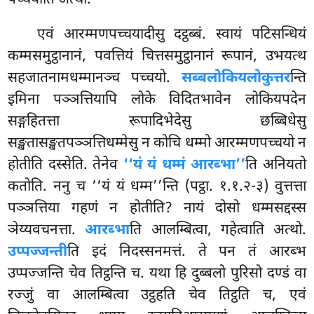
एवं आरम्मणपच्चयादीसु दट्ठब्बं. स्वायं पटिसन्धियं
कम्मसमुट्ठानानं, पवत्तियं चित्तसमुट्ठानानं रूपानं, उभयत्थ
सहजातनामधम्मानञ्च पच्चयो.
सब्बलोकियलोकुत्तर
न्ति
इमिना पञ्ञत्तियापि लोके विदितभावेन लोकियपदेन
सङ्गहितत्ता रूपादिभेदेसु छब्बिधेसु
सङ्खतासङ्खतपञ्ञत्तिधम्मेसु न कोचि धम्मो आरम्मणपच्चयो न
होतीति दस्सेति. तेनेव
‘‘यं यं धम्मं आरब्भा’’
ति अनियतो
कतोति. ननु च ‘‘यं यं धम्म’’न्ति (पट्ठा. १.१.२-३) वुत्तत्ता
पञ्ञत्तिया गहणं न होतीति? नायं दोसो धम्मसद्दस्स
ञेय्यवचनत्ता.
आरब्भा
ति आलम्बित्वा, गहेत्वाति अत्थो.
उप्पज्जन्ती
ति इदं निदस्सनमत्तं. ते पन तं आरब्भ
उप्पज्जन्ति चेव तिट्ठन्ति च. यथा हि दुब्बलो पुरिसो दण्डं वा
रज्जुं वा आलम्बित्वा उट्ठहति चेव तिट्ठति च, एवं