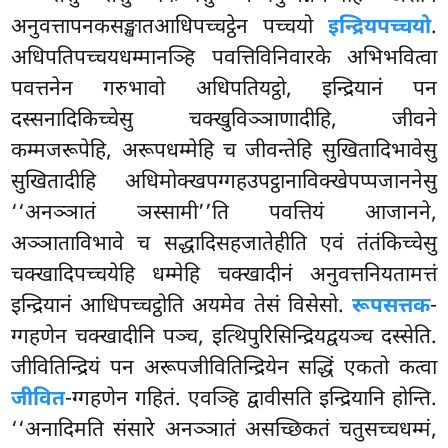
अनुवत्तापनकसङ्खातआधिपच्चट्ठेन पच्चयो
इन्द्रियपच्चयो
.
अधिपतिपच्चयधम्मानञ्हि पवत्तिविनिवारके अभिभवित्वा
पवत्तनेन गरुभावो अधिपतियट्ठो, इन्द्रियानं पन
दस्सनादिकिच्चेसु चक्खुविञ्ञाणादीहि, जीवने
कम्मजरूपेहि, अरूपधम्मेहि च जीवन्तेहि सुखितादिभावेसु
सुखितादीहि अधिमोक्खपग्गहउपट्ठानाविक्खेपप्पजाननेसु
‘‘अनञ्ञातं ञस्सामी’’ति पवत्तियं आजानने,
अञ्ञाताविभावे च सद्धादिसहजातेहीति एवं तंतंकिच्चेसु
चक्खादिपच्चयेहि धम्मेहि चक्खादीनं अनुवत्तनियतामत्तं
इन्द्रियानं आधिपच्चट्ठोति अयमेव तेसं विसेसो.
रूपसत्तक
-
ग्गहणेन चक्खादीनि पञ्च, इत्थिपुरिसिन्द्रियद्वयञ्च दस्सेति.
जीवितिन्द्रियं पन अरूपजीवितिन्द्रियेन सद्धिं एकतो कत्वा
जीवित
-ग्गहणेन गहितं. एवञ्हि द्वावीसति इन्द्रियानि होन्ति.
‘‘अनादिमति संसारे अनञ्ञातं असच्छिकतं चतुसच्चधम्मं,