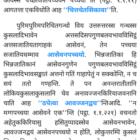
कायस्स पच्छाजातपच्चयेन पच्चयो’’ति (पट्ठा. १.१.११)
आगतत्ता एकविधोति आह
‘‘चित्तचेतसिकावा’’
ति.
पुरिमपुरिमपरिचितगन्थो विय उत्तरुत्तरस्स गन्थस्स
कुसलादिभावेन अत्तसदिसपगुणबलवभावविसिट्ठं
अत्तसजातियतागाहकं
आसेवनं, तेन पच्चया
सजातियधम्माव
आसेवनपच्चयो
. भिन्नजातिका हि
भिन्नजातिकानं आसेवनगुणेन पगुणबलवभावविसिट्ठं
कुसलादिभावसङ्खातं अत्तनो गतिं गाहापेतुं न सक्कोन्ति, न च
सयं ततो गण्हन्ति. ते पन अनन्तरातीतानि
लोकियकुसलाकुसलानि चेव अनावज्जनकिरियाजवनानि
चाति आह
‘‘ठपेत्वा आवज्जनद्वय’’
न्तिआदि. ‘‘न
मग्गपच्चया आसेवने एक’’न्ति (पट्ठा. १.१.२२१) वचनतो
अहेतुककिरियासु हसितुप्पादस्सेव आसेवनभावेन,
आवज्जनद्वयं आसेवनपच्चयो न होति, लोकुत्तरम्पि कुसलं