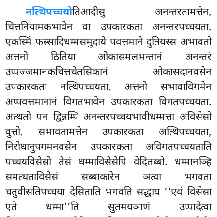
नत्थिपच्चयो
तिआदीसु अनन्तरतामत्तेन,
चित्तनियामकभावेन वा उपकारकता अनन्तरपच्चयता.
एकस्मिं फस्सादिधम्मसमुदाये पवत्तमाने दुतियस्स अभावतो
अत्तनो ठितिया ओकासमलभन्तानं अनन्तरं
उप्पज्जमानकचित्तचेतसिकानं ओकासदानवसेन
उपकारकता नत्थिपच्चयता. अत्तनो सभावाविगमेन
अप्पवत्तमानानं विगतभावेन उपकारकता विगतपच्चयता.
अत्थतो पन द्विन्नम्पि अनन्तरपच्चयभावीधम्मत्ता अविसेसो
वुत्तो. सभावतामत्तेन उपकारकता अत्थिपच्चयता,
निरोधानुपगमनवसेन उपकारकता अविगतपच्चयताति
पच्चयविसेसो तेसं धम्माविसेसेपि वेदितब्बो. धम्मानञ्हि
समत्थताविसेसं सब्बाकारेन ञत्वा भगवता
चतुवीसतिपच्चया देसिताति भगवति सद्धाय ‘‘एवं विसेसा
एते धम्मा’’ति सुतमयञाणं उप्पादेत्वा