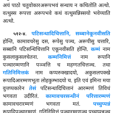
अयं पाठो चतुवोकारअरूपभवं सन्धाय न कथितोति अत्थो.
वत्थुस्स रूपत्ता अरूपभवे कथं वत्थुसन्निस्सयो भवेय्याति
अत्थो.
.
पटिसन्धादिचित्तानि, सब्बानेकूनवीसति
५१२-४
होन्ति, कामावचरेसु दस, रूपेसु पञ्च, अरूपीसु चत्तारि,
सब्बानि पटिसन्धिचित्तानि एकूनवीसति होन्ति.
कम्मं
नाम
कुसलाकुसलचेतना.
कम्मनिमित्तं
नाम रूपानि
पञ्चारम्मणानि पञ्ञत्ति च महग्गतचित्तञ्च. तथा
गतिनिमित्तकं
नाम कप्परुक्खादयो, अकुसलपक्खे
रूपादिआरम्मणभूता लोहकुम्भादयो च. इति एवं इमिना मया
वुत्तप्पकारेन
तेसं
पटिसन्धादिचित्तानं आरम्मणं तिविधं
भगवता उदीरितं.
कामावचरसन्धीनं परित्तारम्मणं
कामावचरारम्मणं भगवता मतं.
पच्चुप्पन्नं
रूपादिपञ्चारम्मणं, गतिनिमित्तं पञ्चारम्मणञ्च पच्चुप्पन्नञ्च