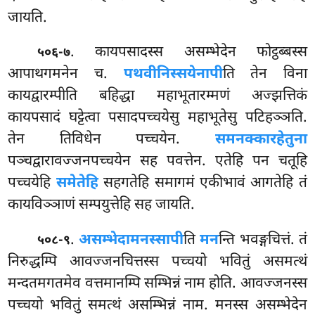
जायति.
. कायपसादस्स असम्भेदेन फोट्ठब्बस्स
५०६-७
आपाथगमनेन च.
पथवीनिस्सयेनापी
ति तेन विना
कायद्वारम्पीति बहिद्धा महाभूतारम्मणं अज्झत्तिकं
कायपसादं घट्टेत्वा पसादपच्चयेसु महाभूतेसु पटिहञ्ञति.
तेन तिविधेन पच्चयेन.
समनक्कारहेतुना
पञ्चद्वारावज्जनपच्चयेन सह पवत्तेन. एतेहि पन चतूहि
पच्चयेहि
समेतेहि
सहगतेहि समागमं एकीभावं आगतेहि तं
कायविञ्ञाणं सम्पयुत्तेहि सह जायति.
.
असम्भेदा
मनस्सापी
ति
मन
न्ति भवङ्गचित्तं. तं
५०८-९
निरुद्धम्पि आवज्जनचित्तस्स पच्चयो भवितुं असमत्थं
मन्दतमगतमेव वत्तमानम्पि सम्भिन्नं नाम होति. आवज्जनस्स
पच्चयो भवितुं समत्थं असम्भिन्नं नाम. मनस्स असम्भेदेन