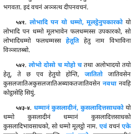
भगवता. इदं वचनं अञ्ञत्थ दीपनवचनं.
.
लोभादि पन यो धम्मो, मूलट्ठेनुपकारको
यो
५४१
लोभादि पन धम्मो मूलभावेन फलधम्मस्स
उपकारको, सो
लोभादिधम्मो फलधम्मस्स
हेतूति
हेतु नाम विभाविना
विञ्ञातब्बो.
.
लोभो दोसो च मोहो च
तथा अलोभादयो तयो
५४२
हेतू, ते छ एव हेतुयो होन्ति,
जातितो
जातिवसेन
कुसलजातिअकुसलजातिअब्याकतजातिवसेन
नवधा
नवहि
कोट्ठासेहि सियुं.
.
धम्मानं कुसलादीनं, कुसलादित्तसाधको
यो
५४३-४
धम्मो कुसलादीनं धम्मानं कुसलादित्तसाधको
कुसलादिभावसाधको, सो धम्मो मूलट्ठो नाम.
एवं
वचनं
एके