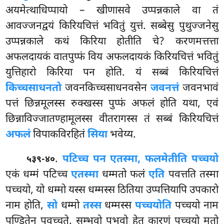
अयमेत्थाधिप्पायो – खीणासवे उप्पन्नकाले वा तं
आवज्जनद्वयं किरियचित्तं भवितुं युत्तं. सब्बेसु पुथुज्जनेसु
उप्पन्नकाले कथं किरिया होतीति चे? करणमत्तत्ता
अफलदायकं वातपुप्फं विय अफलदायकं किरियचित्तं भवितुं
युत्तिहारो किरिया पन होति. यं सब्बं किरियचित्तं
किच्चसाधनतो
जवनकिच्चसाधनवसेन
जवनत्तं
जवनभावं
पत्तं छिन्नमूलस्स रुक्खस्स पुप्फं अफलं होति यथा, एवं
छिन्नाविज्जातण्हामूलस्स वीतरागस्स तं सब्बं किरियचित्तं
अफलं
विपाकविरहितं
सिया
भवेय्य.
.
पटिच्च पन एतस्मा, फलमेतीति पच्चयो
५३९-४०
एकं धम्मं पटिच्च
एतस्मा
धम्मतो फलं
एति
पवत्तति तस्मा
पच्चयो, यो धम्मो यस्स धम्मस्स ठितिया उप्पत्तियापि उपकारो
नाम होति,
सो
धम्मो
तस्स
धम्मस्स
पच्चयोति
पच्चयो नाम
पण्डितेन पवुच्चते. सम्भवो पभवो हेतु कारणं पच्चयो मतो