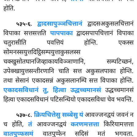
होति.
.
द्वादसापुञ्ञचित्तानं
द्वादसअकुसलचित्तानं
५३५-६
विपाका सत्तसत्तति
पापपाका
द्वादसपापचित्तानं विपाका
चतुरासीति पवत्तियं होन्ति. एकस्स
सोमनस्सयुत्तदिट्ठिसम्पयुत्ताकुसलस्स
चक्खुसोतघानजिव्हाकायविञ्ञाणानि, सम्पटिच्छनं,
उपेक्खायुत्तसन्तीरणानि चाति सत्त अकुसलपाका होन्ति.
तथा सेसानं एकादसन्नं अकुसलानम्पि सत्त विपाका होन्ति.
एकादसविधानं तु, हित्वा उद्धच्चमानसं
उद्धच्चमानसं
हित्वा एकादसविधानं पटिसन्धियो एकादसविधा चेव भवन्ति.
.
क्रियचित्तेसु सब्बेसु यं
आवज्जनद्वयं जवनं न
५३७-८
च होति,
तं
आवज्जनद्वयं
करणमत्तत्ता
किरियामत्तत्ता
वातपुप्फसमं
वातपुप्फेन सदिसं मतं भगवता.