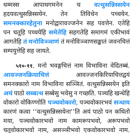
धम्मस्स आपाथगमनेन च
वत्थुसन्निस्सयेन
हदयवत्थुसन्निस्सयेन. तेन तिविधेन पच्चयेन.
समनक्कारहेतुना
मनोद्वारावज्जनेन सह पवत्तेन. एतेहि
पन चतूहि पच्चयेहि
समेतेहि
सहगतेहि समागमं
एकीभावं
आगतेहि
तं मनोविञ्ञाणं
तं मनोविञ्ञाणसङ्खातं जवनचित्तं
सम्पयुत्तेहि सह जायते.
. मनो भवङ्गचित्तं नाम विभाविना वेदितब्बं.
५१०-११
आवज्जनक्रियाचित्तं
आवज्जनकिरियाचित्तद्वयं
समनक्कारो नाम विभाविना सञ्ञितं. वत्थुसन्निस्सयेन इति
अयं
पाठो
सब्बत्थ
सब्बेसु भवेसु न गच्छति. पञ्चहि खन्धेहि
वोकारो वोकिण्णोति
पञ्चवोकारो,
पञ्चवोकारभवं
सन्धाय
कारणं कत्वा ‘‘वत्थुसन्निस्सयेना’’ति अयं पाठो पन कथितो
मया, पञ्चवोकारभवो नाम कामरूपभवो, अरूपभवो
चतुवोकारभवो नाम, असञ्ञीभवो एकवोकारभवो नाम.