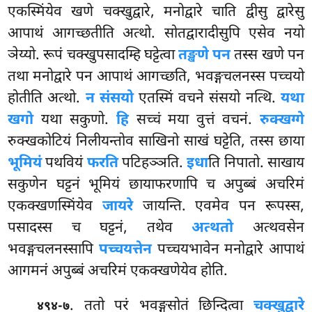
एकस्मिंयेव खणे चक्खुद्वारे, मनोद्वारे चाति द्वीसु द्वारेसु
आपाथं आगच्छतीति अत्थो. सोतद्वारादीसुपि एसेव नयो
ञेय्यो. रूपं चक्खुपसादम्हि घट्टेत्वा
तङ्खणे पन
तस्स खणे पन
तथा मनोद्वारे पन आपाथं आगच्छति, भवङ्गचलनस्स पच्चयो
होतीति अत्थो.
न संसयो
एतस्मिं वचने संसयो नत्थि.
यथा
खगो
यथा सकुणो.
हि
सच्चं मया वुत्तं वचनं.
रुक्खग्गे
रुक्खकोटियं निलीयन्तोव साखिनो साखं घट्टेति, तस्स छाया
भूमियं
पथवियं
फरति
पटिहञ्ञति.
इधा
ति निपातो. साखाय
सकुणेन घट्टनं भूमियं छायाफरणापि च अपुब्बं अचरिमं
एकक्खणस्मिंयेव
जायरे
जायन्ति. एवमेव पन रूपस्स,
पसादस्स च घट्टनं, तथेव
अत्थतो
अत्थवसेन
भवङ्गचलनस्सापि
पच्चयत्तेन
पच्चयभावेन मनोद्वारे आपाथं
आगमनं अपुब्बं अचरिमं एकक्खणेयेव होति.
. ततो परं भवङ्गसोतं छिन्दित्वा
चक्खुद्वारे
४९४-७