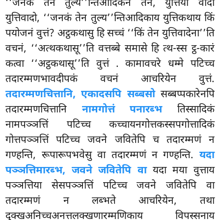
‘‘जनकं तेन तुल्य’’न्तिआदिकेन तेन, युत्तिया वादो
युत्तिवादो, ‘‘जनकं तेन तुल्य’’न्तिआदिकाय युत्तिकथाय किं
पयोजनं वुत्तं? अट्ठकथासु हि सच्चं ‘‘किं तेन युत्तिवादेना’’ति
वचनं, ‘‘अत्थकथासू’’ति वत्तब्बे समासे हि त्थ-स्स ट्ठ-कारं
कत्वा ‘‘अट्ठकथासू’’ति वुत्तं
. कामावचरे धम्मे पटिच्च
तदारम्मणभावदीपकं वचनं आचरियेन वुत्तं.
तदारम्मणचित्तानि, एकादसपि सब्बसो
सब्बप्पकारेनपि
तदारम्मणचित्तानि
नामगोत्तं पनारब्भ
तिस्सादिकं
नामपञ्ञत्तिं पटिच्च कच्चायनगोत्तकस्सपगोत्तादिकं
गोत्तपञ्ञत्तिं पटिच्च जवने जवितेपि च तदारम्मणं न
गण्हन्ति, रूपारूपभवेसु वा तदारम्मणं न गण्हन्ति.
यदा
पञ्ञत्तिमारब्भ, जवने जवितेपि वा
यदा मया वुत्ताय
पञ्ञत्तिया सेसपञ्ञत्तिं पटिच्च जवने जवितेपि वा
तदारम्मणं न लब्भते आचरियेन, तथा
दुक्खअनिच्चअनत्तलक्खणारम्मणिकाय विपस्सनाय