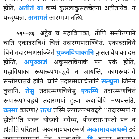
होति.
अतीतं वा
कम्मं कुसलाकुसलचेतना अतीतायेव, न
पच्चुप्पन्ना.
अनागतं
आरम्मणं नत्थि.
. अट्ठेव च महाविपाका, तीणि सन्तीरणानि
५१५-२६
चाति एकादसविधं चित्तं तदारम्मणसञ्ञितं. एकादसविधे
चित्ते
तदारम्मणसञ्ञिते
पुञ्ञविपाकानि
कुसलविपाका दस
होन्ति,
अपुञ्ञजं
अकुसलविपाकं पन एकं होति.
महाविपाका रूपारूपभवद्वये न जायन्ति, कामरूपभवे
सन्तीरणत्तयं होति. यानि तदारम्मणचित्तानि
सत्थुना
जिनेन
वुत्तानि,
तेसु
तदारम्मणचित्तेसु
एकम्पि
तदारम्मणचित्तं
रूपारूपभवद्वये तदारम्मणं हुत्वा कदाचिपि नप्पवत्तति.
कस्मा
कारणा?
तत्थ
तस्मिं रूपारूपभवद्वये ‘‘तदारम्मणं न
होती’’ति वचनं चोदको भवेय्य, बीजस्साभावतो पन न
होतीति परिहारो. अकामावचरारम्मणे
अकामावचरधम्मे
इदं