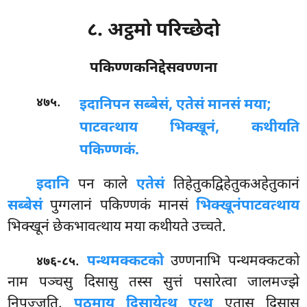
८. अट्ठमो परिच्छेदो
पकिण्णकनिद्देसवण्णना
.
४७५
इदानि
पन सब्बेसं, एतेसं मानसं मया;
पाटवत्थाय भिक्खूनं, कथीयति
पकिण्णकं.
इदानि
पन काले
एतेसं
तिहेतुकद्विहेतुकअहेतुकानं
सब्बेसं
पुग्गलानं पकिण्णकं मानसं
भिक्खूनं
पाटवत्थाय
भिक्खूनं छेकभावत्थाय मया कथीयते उच्चते.
.
पन्थमक्कटको
उण्णनाभि पन्थमक्कटको
४७६-८५
नाम पञ्चसु दिसासु तस्स सुत्तं पसारेत्वा जालमज्झे
निपज्जति.
पठमाय दिसायेत्थ एत्थ
एतासु दिसासु