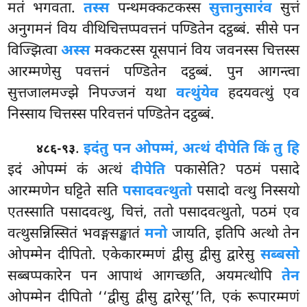
मतं भगवता.
तस्स
पन्थमक्कटकस्स
सुत्तानुसारंव
सुत्तं
अनुगमनं विय वीथिचित्तप्पवत्तनं पण्डितेन दट्ठब्बं. सीसे पन
विज्झित्वा
अस्स
मक्कटस्स यूसपानं विय जवनस्स चित्तस्स
आरम्मणेसु पवत्तनं पण्डितेन दट्ठब्बं. पुन आगन्त्वा
सुत्तजालमज्झे निपज्जनं यथा
वत्थुंयेव
हदयवत्थुं एव
निस्साय चित्तस्स परिवत्तनं पण्डितेन दट्ठब्बं.
.
इदं
तु पन ओपम्मं, अत्थं दीपेति किं तु हि
४८६-९३
इदं ओपम्मं कं अत्थं
दीपेति
पकासेति? पठमं पसादे
आरम्मणेन
घट्टिते सति
पसादवत्थुतो
पसादो वत्थु निस्सयो
एतस्साति पसादवत्थु, चित्तं, ततो पसादवत्थुतो, पठमं एव
वत्थुसन्निस्सितं भवङ्गसङ्खातं
मनो
जायति, इतिपि अत्थो तेन
ओपम्मेन दीपितो. एकेकारम्मणं द्वीसु द्वीसु द्वारेसु
सब्बसो
सब्बप्पकारेन पन आपाथं आगच्छति, अयमत्थोपि
तेन
ओपम्मेन दीपितो ‘‘द्वीसु द्वीसु द्वारेसू’’ति, एकं रूपारम्मणं