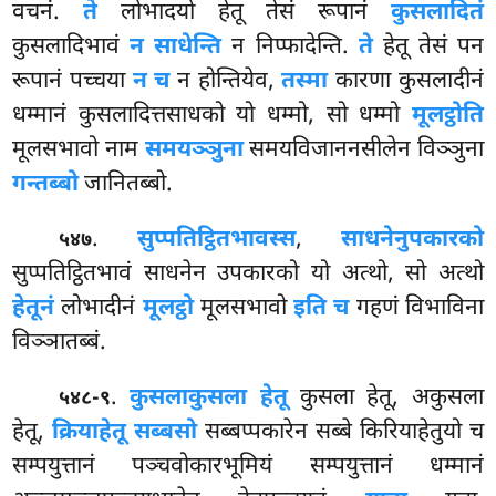
वचनं.
ते
लोभादयो हेतू तेसं रूपानं
कुसलादितं
कुसलादिभावं
न साधेन्ति
न निप्फादेन्ति.
ते
हेतू तेसं
पन
रूपानं पच्चया
न च
न होन्तियेव,
तस्मा
कारणा कुसलादीनं
धम्मानं कुसलादित्तसाधको यो धम्मो, सो धम्मो
मूलट्ठोति
मूलसभावो नाम
समयञ्ञुना
समयविजाननसीलेन विञ्ञुना
गन्तब्बो
जानितब्बो.
.
सुप्पतिट्ठितभावस्स
,
साधनेनुपकारको
५४७
सुप्पतिट्ठितभावं साधनेन उपकारको यो अत्थो, सो अत्थो
हेतूनं
लोभादीनं
मूलट्ठो
मूलसभावो
इति च
गहणं विभाविना
विञ्ञातब्बं.
.
कुसलाकुसला हेतू
कुसला हेतू, अकुसला
५४८-९
हेतू,
क्रियाहेतू सब्बसो
सब्बप्पकारेन सब्बे किरियाहेतुयो च
सम्पयुत्तानं पञ्चवोकारभूमियं सम्पयुत्तानं धम्मानं