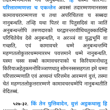
तदारम्मणमानसं नेव अनुबन्धति.
हि
कस्मा कारणा?
परित्तारम्मणत्ता च एकन्तेन
अवस्सं तदारम्मणमानसस्स
कामावचरारम्मणत्ता च तथा अपरिचितत्ता च सब्बदा
नानुबन्धति. तञ्हि यथा पितरं वा पितुसदिसं वा ञातिं
अनुबन्धन्तोपि तरुणदारको घरद्वारन्तरवीथिचतुक्कादिम्हि
परिचितेयेव देसे अनुबन्धति, न अरञ्ञं वा युद्धभूमिं वा
गच्छति, एवं कामावचरे धम्मे अनुबन्धन्तम्पि
महग्गतलोकुत्तरधम्ममारब्भ पवत्तमाने धम्मे नानुबन्धति.
यस्मा चस्स सब्बो कामावचरपाको च किरियामनोधातु
किरियाअहेतुकमनोविञ्ञाणधातु सोमनस्ससहगता इमे धम्मा
परित्तारम्मणाति एवं अच्चन्तं परित्तमेव आरम्मणं वुत्तं, तस्मा
चेतं महग्गतलोकुत्तरारम्मणे कामावचरधम्मेपि नानुबन्धतीति
वेदितब्बं.
.
किं तेन युत्तिवादेन, वुत्तं अट्ठकथासु हि
५२७-३२