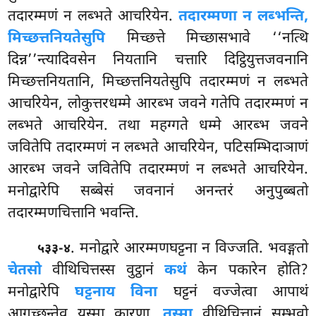
तदारम्मणं न लब्भते आचरियेन.
तदारम्मणा न लब्भन्ति,
मिच्छत्तनियतेसुपि
मिच्छत्ते मिच्छासभावे ‘‘नत्थि
दिन्न’’न्त्यादिवसेन नियतानि चत्तारि दिट्ठियुत्तजवनानि
मिच्छत्तनियतानि, मिच्छत्तनियतेसुपि तदारम्मणं न लब्भते
आचरियेन, लोकुत्तरधम्मे आरब्भ
जवने गतेपि तदारम्मणं न
लब्भते आचरियेन. तथा महग्गते धम्मे आरब्भ जवने
जवितेपि तदारम्मणं न लब्भते आचरियेन, पटिसम्भिदाञाणं
आरब्भ जवने जवितेपि तदारम्मणं न लब्भते आचरियेन.
मनोद्वारेपि सब्बेसं जवनानं अनन्तरं अनुपुब्बतो
तदारम्मणचित्तानि भवन्ति.
. मनोद्वारे आरम्मणघट्टना न विज्जति. भवङ्गतो
५३३-४
चेतसो
वीथिचित्तस्स वुट्ठानं
कथं
केन पकारेन होति?
मनोद्वारेपि
घट्टनाय विना
घट्टनं वज्जेत्वा आपाथं
आगच्छन्तेव यस्मा कारणा,
तस्मा
वीथिचित्तानं सम्भवो