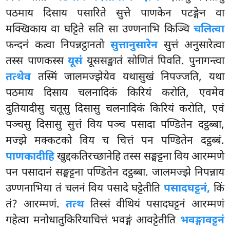
पठमाय दिसाय पसारिते सुत्ते पाणकेन पटङ्गेन वा
मक्खिकाय वा घट्टिते सति सा उण्णनाभि किञ्चि
चलित्वा
फन्दनं कत्वा निपन्नट्ठानतो
सुत्तानुसारेन
सुत्तं अनुसारेत्वा
तस्स पाणकस्स
यूसं
यूससङ्खातं सोणितं पिवति. पुनागन्त्वा
तत्थेव
तस्मिं जालमज्झेयेव यथासुखं निपज्जति, यथा
पठमाय दिसाय चलनादिकं किरियं करोति, एवमेव
दुतियादीसु चतूसु दिसासु चलनादिकं किरियं करोति, एवं
पञ्चसु दिसासु सुत्तं विय पञ्च पसादा पण्डितेन दट्ठब्बा,
मज्झे मक्कटको विय च चित्तं पन पण्डितेन दट्ठब्बं.
पाणकादीहि
खुद्दकतिरच्छानेहि तस्स सङ्घट्टना विय आरम्मणे
पन पसादानं सङ्घट्टना पण्डितेन दट्ठब्बा. जालमज्झे निपन्नाय
उण्णनाभिया तं चलनं विय पसादे घट्टेतीति
पसादघट्टनं,
किं
तं? आरम्मणं.
तत्थ
तिस्सं वीथियं पसादघट्टनं आरम्मणं
गहेत्वा मनोधातुकिरियाचित्तं भवङ्गं आवट्टेतीति
भवङ्गावट्टनं