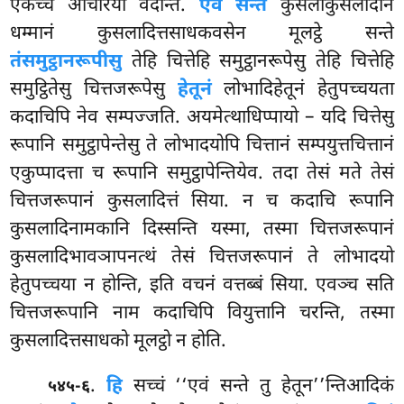
एकच्चे आचरिया वदन्ति.
एवं सन्ते
कुसलाकुसलादीनं
धम्मानं कुसलादित्तसाधकवसेन मूलट्ठे सन्ते
तंसमुट्ठानरूपीसु
तेहि चित्तेहि समुट्ठानरूपेसु तेहि चित्तेहि
समुट्ठितेसु चित्तजरूपेसु
हेतूनं
लोभादिहेतूनं हेतुपच्चयता
कदाचिपि नेव सम्पज्जति. अयमेत्थाधिप्पायो – यदि चित्तेसु
रूपानि समुट्ठापेन्तेसु ते लोभादयोपि चित्तानं सम्पयुत्तचित्तानं
एकुप्पादत्ता च रूपानि समुट्ठापेन्तियेव. तदा तेसं मते तेसं
चित्तजरूपानं कुसलादित्तं सिया. न च कदाचि रूपानि
कुसलादिनामकानि दिस्सन्ति यस्मा, तस्मा चित्तजरूपानं
कुसलादिभावञापनत्थं तेसं चित्तजरूपानं ते लोभादयो
हेतुपच्चया न होन्ति, इति वचनं वत्तब्बं सिया. एवञ्च सति
चित्तजरूपानि नाम कदाचिपि वियुत्तानि चरन्ति, तस्मा
कुसलादित्तसाधको मूलट्ठो न होति.
.
हि
सच्चं ‘‘एवं सन्ते तु हेतून’’न्तिआदिकं
५४५-६