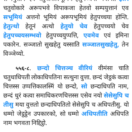
चतुवोकारे अरूपभवे विपाकजा हेतवो सम्पयुत्तानं एव
सभूमियं
अत्तनो
भूमियं अरूपभूमियं हेतुपच्चया होन्ति.
हेतुत्थो
हेतूनं अत्थो
हेतुयो चेव
हेतुपच्चयो चेव
हेतुपच्चयसम्भवो
हेतुपच्चयुप्पत्ति,
एवमेव
एवं इमिना
पकारेन. सञ्जातो सुखहेतु यस्साति
सञ्जातसुखहेतु,
तेन
विञ्ञेय्यो.
.
छन्दो चित्तञ्च वीरियं
वीमंसा चाति
५५६-८
चतुधाधिपती लोकाधिपतिना सत्थुना वुत्ता. छन्दं जेट्ठकं कत्वा
चित्तस्स उप्पत्तिकालस्मिं यो छन्दो,
सो
छन्दाधिपति नाम,
छन्दं धुरं कत्वा समाधिकरणचित्तस्स एसेव नयो
सेसेसुपि च
तीसु
मया वुत्ततो छन्दाधिपतितो सेसेसुपि च अधिपतीसु. यो
धम्मो जेट्ठट्ठेन उपकारको, सो धम्मो
अधिपतीति
अधिपति
नाम भगवता निद्दिट्ठो.