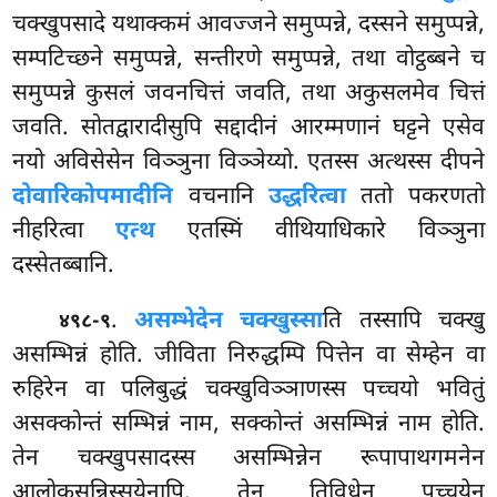
चक्खुपसादे यथाक्कमं आवज्जने समुप्पन्ने, दस्सने समुप्पन्ने,
सम्पटिच्छने समुप्पन्ने, सन्तीरणे समुप्पन्ने, तथा वोट्ठब्बने च
समुप्पन्ने कुसलं जवनचित्तं जवति, तथा अकुसलमेव चित्तं
जवति. सोतद्वारादीसुपि सद्दादीनं आरम्मणानं घट्टने एसेव
नयो अविसेसेन विञ्ञुना विञ्ञेय्यो. एतस्स अत्थस्स दीपने
दोवारिकोपमादीनि
वचनानि
उद्धरित्वा
ततो पकरणतो
नीहरित्वा
एत्थ
एतस्मिं वीथियाधिकारे विञ्ञुना
दस्सेतब्बानि.
.
असम्भेदेन चक्खुस्सा
ति तस्सापि चक्खु
४९८-९
असम्भिन्नं होति. जीविता निरुद्धम्पि पित्तेन वा सेम्हेन वा
रुहिरेन वा पलिबुद्धं चक्खुविञ्ञाणस्स पच्चयो भवितुं
असक्कोन्तं सम्भिन्नं नाम, सक्कोन्तं असम्भिन्नं नाम होति.
तेन चक्खुपसादस्स असम्भिन्नेन रूपापाथगमनेन
आलोकसन्निस्सयेनापि. तेन तिविधेन पच्चयेन