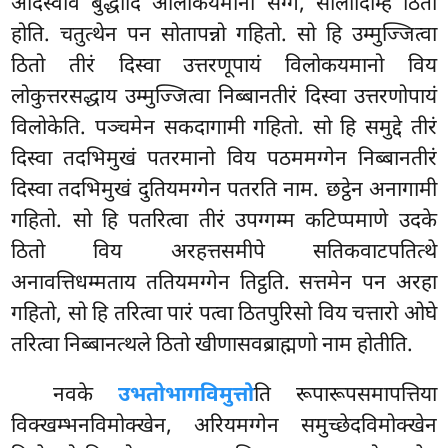
अदिस्वाव बुद्धादिं ओलोकयमानो सग्गे, सीलादिम्हि ठितो
होति. चतुत्थेन पन सोतापन्नो गहितो. सो हि उम्मुज्जित्वा
ठितो तीरं दिस्वा उत्तरणूपायं विलोकयमानो विय
लोकुत्तरसद्धाय उम्मुज्जित्वा निब्बानतीरं दिस्वा उत्तरणोपायं
विलोकेति. पञ्चमेन सकदागामी गहितो. सो हि समुद्दे तीरं
दिस्वा तदभिमुखं
पतरमानो विय पठममग्गेन निब्बानतीरं
दिस्वा तदभिमुखं दुतियमग्गेन पतरति नाम. छट्ठेन अनागामी
गहितो. सो हि पतरित्वा तीरं उपग्गम्म कटिप्पमाणे उदके
ठितो विय अरहत्तसमीपे सतिकवाटपतित्थे
अनावत्तिधम्मताय ततियमग्गेन तिट्ठति. सत्तमेन पन अरहा
गहितो, सो हि तरित्वा पारं पत्वा ठितपुरिसो विय चत्तारो ओघे
तरित्वा निब्बानत्थले ठितो खीणासवब्राह्मणो नाम होतीति.
नवके
उभतोभागविमुत्तो
ति रूपारूपसमापत्तिया
विक्खम्भनविमोक्खेन, अरियमग्गेन समुच्छेदविमोक्खेन