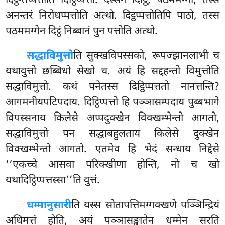
दिट्ठन्तप्पत्तोति दिट्ठिप्पत्तो. दस्सनं दिट्ठि, पठममग्गो, तस्स
अनन्तरं निरोधप्पत्तोति अत्थो. दिट्ठप्पत्तोतिपि पाठो, तस्स
पठममग्गेन दिट्ठं निब्बानं पुन पत्तोति अत्थो.
सद्धाविमुत्तो
ति सुक्खविपस्सको, रूपज्झानलाभी च
यथावुत्तो छब्बिधो सेखो च. अयं हि सद्दहन्तो विमुत्तोति
सद्धाविमुत्तो. कथं पनेतस्स दिट्ठिप्पत्ततो नानत्तन्ति?
आगमनीयपटिपदाय. दिट्ठिप्पत्तो हि पञ्ञासम्पदाय पुब्बभागे
विपस्सनाय किलेसे अप्पदुक्खेन विक्खम्भेन्तो आगतो,
सद्धाविमुत्तो पन सद्धाबहुलताय किलेसे दुक्खेन
विक्खम्भेन्तो आगतो. एतमेव हि भेदं सन्धाय निद्देसे
‘‘एकच्चे आसवा परिक्खीणा होन्ति, नो च खो
यथादिट्ठिप्पत्तस्सा’’ति वुत्तं.
धम्मानुसारी
ति
यस्स सोतापत्तिमग्गक्खणे पञ्ञिन्द्रियं
अधिमत्तं होति, अयं पञ्ञासङ्खातेन धम्मेन सरति