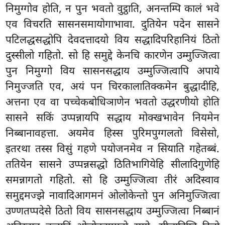
निमुग्गोव होति, न पुन भवतो वुट्ठाति, अनन्तम्पि कालं भवे
एव विचरति सासनसमायोगाभावा. दुतियेन पदेन सासने
पटिलद्धसद्धोपि देवदत्तादयो विय सद्धादिपरिहानियं ठितो
दुस्सीलो गहितो. सो हि समुद्दे केनचि कारणेन उम्मुज्जित्वा
पुन निमुग्गो विय सासनसद्धाय उम्मुज्जित्वापि अपाये
निमुज्जति एव, अयं पन चिरकालातिक्कमेन बुद्धादीहि,
अत्तना एव वा पच्चेकबोधिञाणेन भवतो उद्धरणीयो होति
सासने सकिं उप्पन्नायपि सद्धाय मोक्खभावेन नियमेन
निब्बानावहत्ता. अयमेव हिस्स पुरिमपुग्गलतो विसेसो,
इतरथा तस्स विसुं गहणे पयोजनमेव न सियाति गहेतब्बं.
ततियेन सासने उप्पन्नसद्धो ठितिभागियेहि सीलादिगुणेहि
समन्नागतो गहितो. सो हि उम्मुज्जित्वा तीरं अदिस्वाव
समुद्दमज्झे नावादिआगमनं ओलोकेन्तो पुन अनिमुज्जित्वा
उण्णतप्पदेसे ठितो विय सासनसद्धाय उम्मुज्जित्वा निब्बानं