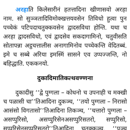
अरहा
ति किलेसारीनं हतत्तादिना खीणासवो अरहा
नाम. सो सुञ्ञतादिविमोक्खत्तयवसेन तिविधो हुत्वा पुन
पच्चेकं पटिपदाचतुक्कवसेन द्वादसविधा होन्ति. यथा च
अरहा द्वादसविधो, एवं द्वादसेव सकदागामिनो, चतुवीसति
सोतापन्ना अट्ठचत्तालीस अनागामिनोव पच्चेकन्ति वेदितब्बं.
इमे च सब्बे अरिया इमस्मिं सासने एव उप्पज्जन्ति, नो
बहिद्धाति. एककनयो.
दुकादिमातिकत्थवण्णना
दुकादीसु ‘‘द्वे पुग्गला – कोधनो च उपनाही च मक्खी
च पळासी चा’’तिआदिना दुकञ्च, ‘‘तयो पुग्गला – निरासो
आसंसो विगतासो’’तिआदिना तिकञ्च, ‘‘चत्तारो पुग्गला –
असप्पुरिसो, असप्पुरिसेनअसप्पुरिसतरो, सप्पुरिसो,
सप्पुरिसेनसप्पुरिसतरो’’तिआदिना चतुक्कञ्च, ‘‘पञ्च