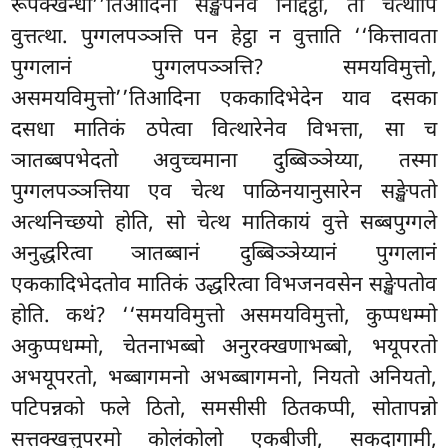
रूपक्खन्धो’’तिआदिना सङ्खेपेनेव निद्दिट्ठा, ता चेत्थापि
वुत्तत्था. पुग्गलपञ्ञत्ति पन हेट्ठा न वुत्ताति ‘‘कित्तावता
पुग्गलानं पुग्गलपञ्ञत्ति? समयविमुत्तो,
असमयविमुत्तो’’तिआदिना एककादिभेदेन याव दसका
दसधा मातिकं ठपेत्वा वित्थारेनेव विभत्ता, सा च
ञातब्बपभेदतो अवुच्चमाना दुब्बिञ्ञेय्या, तस्मा
पुग्गलपञ्ञत्तिया एव चेत्थ पाळिनयानुसारेन सङ्खेपतो
अत्थनिच्छयो होति, सो चेत्थ मातिकायं वुत्ते सब्बपुग्गले
अनुद्धरित्वा ञातब्बानं दुब्बिञ्ञेय्यानं पुग्गलानं
एककादिभेदतोव मातिकं उद्धरित्वा विभजनवसेन सङ्खेपतोव
होति. कथं? ‘‘समयविमुत्तो असमयविमुत्तो, कुप्पधम्मो
अकुप्पधम्मो, चेतनाभब्बो अनुरक्खणाभब्बो, भयूपरतो
अभयूपरतो, भब्बागमनो अभब्बागमनो, नियतो अनियतो,
पटिपन्नको फले ठितो, समसीसी ठितकप्पी, सोतापन्नो
सत्तक्खत्तुपरमो कोलंकोलो एकबीजी, सकदागामी,