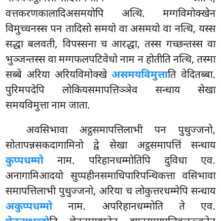
वत्तकरणकालादिअसमयोपि अत्थि. मग्गविमोक्खेन
विमुच्चनस्स पन तादिसो समयो वा असमयो वा नत्थि, यस्स
सद्धा बलवती, विपस्सना च आरद्धा, तस्स गच्छन्तस्स वा
भुञ्जन्तस्स वा मग्गफलपटिवेधो नाम न होतीति नत्थि, तस्मा
सब्बे अरिया अरियविमोक्खे
असमयविमुत्ता
ति वेदितब्बा.
पुरिमपदेपि लोकियसमापत्तिञ्ञेव सन्धाय सेखा
समयविमुत्ता नाम जाता.
अवसिभावा अट्ठसमापत्तिलाभी पन पुथुज्जनो,
सोतापन्नसकदागामिनो द्वे सेखा अट्ठसमापत्तिं
सन्धाय
कुप्पधम्मो
नाम. परिहानधम्मोतिपि दुविधा एव.
अनागामिआदयो सुप्पहीनसमाधिपारिपन्थिकत्ता वसिभावा
समापत्तिलाभी पुथुज्जनो, अरिया च लोकुत्तरधम्मेपि सन्धाय
अकुप्पधम्मो
नाम. अपरिहानधम्मोति ते एव.