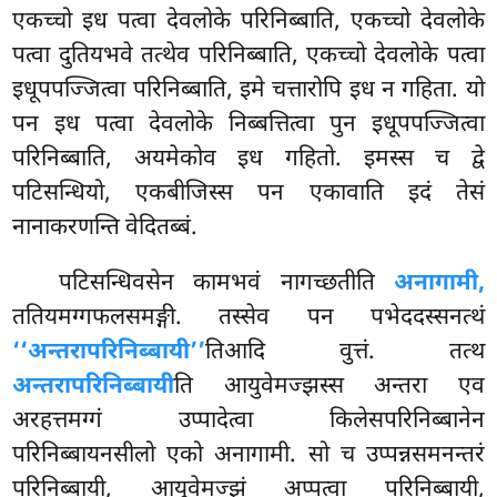
एकच्चो इध पत्वा देवलोके परिनिब्बाति, एकच्चो देवलोके
पत्वा दुतियभवे तत्थेव परिनिब्बाति, एकच्चो देवलोके पत्वा
इधूपपज्जित्वा परिनिब्बाति, इमे चत्तारोपि इध न गहिता. यो
पन इध पत्वा देवलोके
निब्बत्तित्वा पुन इधूपपज्जित्वा
परिनिब्बाति, अयमेकोव इध गहितो. इमस्स च द्वे
पटिसन्धियो, एकबीजिस्स पन एकावाति इदं तेसं
नानाकरणन्ति वेदितब्बं.
पटिसन्धिवसेन कामभवं नागच्छतीति
अनागामी,
ततियमग्गफलसमङ्गी. तस्सेव पन पभेददस्सनत्थं
‘‘अन्तरापरिनिब्बायी’’
तिआदि वुत्तं. तत्थ
अन्तरापरिनिब्बायी
ति आयुवेमज्झस्स अन्तरा एव
अरहत्तमग्गं उप्पादेत्वा किलेसपरिनिब्बानेन
परिनिब्बायनसीलो एको अनागामी. सो च उप्पन्नसमनन्तरं
परिनिब्बायी, आयुवेमज्झं अप्पत्वा परिनिब्बायी,