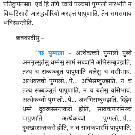
पतिट्ठापेतब्बा. एवं हि तेपि य्वायं पञ्चमो पुग्गलो नारभति न
विप्पटिसारी आरद्धवीरियो अरहत्तं पापुणाति, तेन समसमाव
भविस्सन्तीति.
छक्कादीसु –
‘‘छ पुग्गला
– अत्थेकच्चो पुग्गलो पुब्बे
अननुस्सुतेसु धम्मेसु सामं सच्चानि अभिसम्बुज्झति,
तत्थ च सब्बञ्ञुतं पापुणाति बलेसु च वसीभावं.
अत्थेकच्चो पुग्गलो…पे… अभिसम्बुज्झति, न च
तत्थ सब्बञ्ञुतं
पापुणाति, न च बलेसु वसिभावं.
अत्थेकच्चो पुग्गलो…पे… अनभिसम्बुज्झति, दिट्ठेव
धम्मे दुक्खस्सन्तकरो होति, सावकपारमिञ्च
पापुणाति. अत्थेकच्चो पुग्गलो…पे…
दुक्खस्सन्तकरो होति, न च सावकपारमिं पापुणाति.