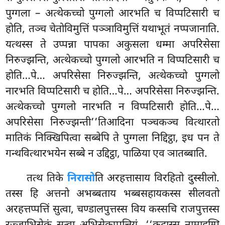
पुग्गला – अत्थेकच्चो पुग्गलो आरभति च विप्पटिसारी च
होति, तञ्च चेतोविमुत्तिं पञ्ञाविमुत्तिं यथाभूतं नप्पजानाति.
यत्थस्स ते उप्पन्ना पापका अकुसला धम्मा अपरिसेसा
निरुज्झन्ति, अत्थेकच्चो पुग्गलो आरभति न विप्पटिसारी च
होति…पे… अपरिसेसा निरुज्झन्ति, अत्थेकच्चो पुग्गलो
नारभति विप्पटिसारी च होति…पे… अपरिसेसा निरुज्झन्ति.
अत्थेकच्चो
पुग्गलो नारभति न विप्पटिसारी होति…पे…
अपरिसेसा निरुज्झन्ती’’तिआदिना पञ्चकञ्च वित्थारतो
मातिकं निक्खिपित्वा सब्बेपि ते पुग्गला निद्दिट्ठा, इध पन ते
गन्थवित्थारभयेन सब्बे न उद्दिट्ठा, पाळिया एव ञातब्बाति.
तत्थ
तिके
निरासो
ति अरहत्तासाय विरहितो दुस्सीलो.
तस्स हि अत्तनो अभब्बताय भब्बसहायकस्स सीलवतो
अरहत्तप्पत्तिं सुत्वा, चण्डालपुत्तस्स विय कस्सचि राजपुत्तस्स