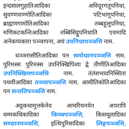
इन्दसालगुहातिआदिका अविदूरगतूपनिधा,
सुवण्णवण्णोतिआदिका पटिभागूपनिधा,
ब्राह्मणगामोतिआदिका तब्बहुलूपनिधा,
मणिकटकन्तिआदिका तब्बिसिट्ठूपनिधाति एवमादि
अनेकप्पकारा पञ्ञापना, अयं
उपनिधापञ्ञत्ति
नाम.
धञ्ञरासीतिआदिका पन
समोधानपञ्ञत्ति
नाम.
पुरिमस्स पुरिमस्स उपनिक्खिपित्वा द्वे तीणीतिआदिका
उपनिक्खित्तपञ्ञत्ति
नाम. तंतंसभावनिस्सिता
पथवीआदिका
तज्जापञ्ञत्ति
नाम. आसीतिकोतिआदिका
पन
सन्ततिपञ्ञत्ति
नाम.
अट्ठकथामुत्तकेनेव आचरियनयेन अपरापि
धम्मकथिकादिका
किच्चपञ्ञत्ति,
किसथूलादिका
सण्ठानपञ्ञत्ति,
इत्थिपुरिसादिका
लिङ्गपञ्ञत्ति,