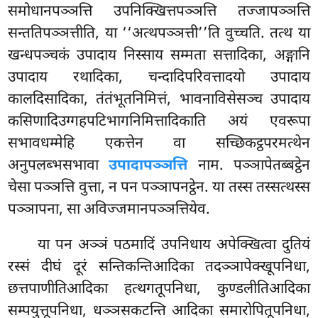
समोधानपञ्ञत्ति उपनिक्खित्तपञ्ञत्ति तज्जापञ्ञत्ति
सन्ततिपञ्ञत्तीति, या ‘‘अत्थपञ्ञत्ती’’ति
वुच्चति. तत्थ या
खन्धपञ्चकं उपादाय निस्साय सम्मता
सत्तादिका, अङ्गानि
उपादाय रथादिका, चन्दादिपरिवत्तादयो उपादाय
कालदिसादिका, तंतंभूतनिमित्तं, भावनाविसेसञ्च उपादाय
कसिणादिउग्गहपटिभागनिमित्तादिकाति अयं एवरूपा
सभावधम्मेहि एकत्तेन वा सच्छिकट्ठपरमत्थेन
अनुपलब्भसभावा
उपादापञ्ञत्ति
नाम. पञ्ञापेतब्बट्ठेन
चेसा पञ्ञत्ति वुत्ता, न पन पञ्ञापनट्ठेन. या तस्स तस्सत्थस्स
पञ्ञापना, सा अविज्जमानपञ्ञत्तियेव.
या पन अञ्ञं पठमादिं उपनिधाय अपेक्खित्वा दुतियं
रस्सं दीघं दूरं सन्तिकन्तिआदिका तदञ्ञापेक्खूपनिधा,
छत्तपाणीतिआदिका हत्थगतूपनिधा, कुण्डलीतिआदिका
सम्पयुत्तूपनिधा, धञ्ञसकटन्ति आदिका समारोपितूपनिधा,