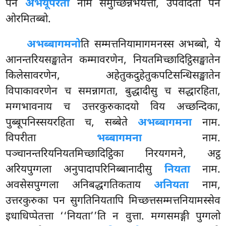
पन
अभयूपरतो
नाम समुच्छिन्नभयत्ता, उपवादतो पन
ओरमितब्बो.
अभब्बागमनो
ति सम्मत्तनियामागमनस्स अभब्बो, ये
आनन्तरियसङ्खातेन कम्मावरणेन, नियतमिच्छादिट्ठिसङ्खातेन
किलेसावरणेन, अहेतुकदुहेतुकपटिसन्धिसङ्खातेन
विपाकावरणेन च समन्नागता, बुद्धादीसु च सद्धारहिता,
मग्गभावनाय च उत्तरकुरुकादयो विय अच्छन्दिका,
पुब्बूपनिस्सयरहिता च, सब्बेते
अभब्बागमना
नाम.
विपरीता
भब्बागमना
नाम.
पञ्चानन्तरियनियतमिच्छादिट्ठिका निरयगमने, अट्ठ
अरियपुग्गला अनुपादापरिनिब्बानादीसु
नियता
नाम.
अवसेसपुग्गला अनिबद्धगतिकताय
अनियता
नाम,
उत्तरकुरुका पन सुगतिनियतापि मिच्छत्तसम्मत्तनियामस्सेव
इधाधिप्पेतत्ता ‘‘नियता’’ति न वुत्ता. मग्गसमङ्गी पुग्गलो