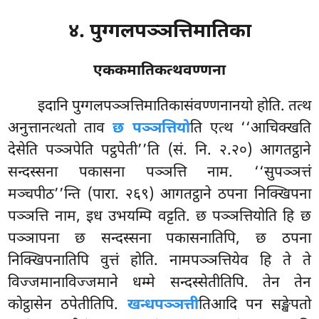
४. पुग्गलपञ्ञत्तिमातिका
एककमातिकत्थवण्णना
इदानि
पुग्गलपञ्ञत्तिमातिकासंवण्णनानयो होति. तत्थ
अनुत्तानत्थतो ताव
छ पञ्ञत्तियो
ति एत्थ ‘‘आचिक्खति
देसेति पञ्ञपेति पट्ठपेती’’ति (सं. नि. २.२०) आगतट्ठाने
सन्दस्सना पकासना पञ्ञत्ति नाम. ‘‘सुपञ्ञत्तं
मञ्चपीठ’’न्ति (पारा. २६९) आगतट्ठाने ठपना निक्खिपना
पञ्ञत्ति नाम, इध उभयम्पि वट्टति. छ पञ्ञत्तियोति हि छ
पञ्ञापना छ सन्दस्सना पकासनातिपि, छ ठपना
निक्खिपनातिपि वुत्तं होति. नामपञ्ञत्तियेव हि ते ते
विज्जमानाविज्जमाने धम्मे सन्दस्सेतीतिपि. तेन तेन
कोट्ठासेन ठपेतीतिपि.
खन्धपञ्ञत्ती
तिआदि पन सङ्खेपतो