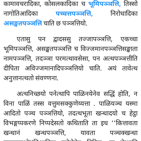
कामावचरादिका, कोसलकादिका च
भूमिपञ्ञत्ति,
तिस्सो
नागोतिआदिका
पच्चत्तपञ्ञत्ति,
निरोधादिका
असङ्खतपञ्ञत्ति
चाति छ पञ्ञत्तियो.
एतासु
पन द्वादससु तज्जापञ्ञत्ति, एकच्चा
भूमिपञ्ञत्ति, असङ्खतपञ्ञत्ति च विज्जमानपञ्ञत्तिसङ्खाता
नामपञ्ञत्ति, तदञ्ञा परमत्थावसेसा, पन अत्थपञ्ञत्तीति
दीपिता अविज्जमानादिपञ्ञत्तियो चाति. अयं तावेत्थ
अनुत्तानत्थतो संवण्णना.
अत्थनिच्छयो पनेत्थापि पाळिनयेनेव सद्धिं होति, न
विना पाळिं तस्स वत्तुमसक्कुणेय्यत्ता
. पाळियञ्च यस्मा
आदितो पञ्च पञ्ञत्तियो, तदत्थभूता खन्धादयो च हेट्ठा
विभङ्गप्पकरणे निप्पदेसतो कथिताति ता इध ‘‘कित्तावता
खन्धानं खन्धपञ्ञत्ति, यावता पञ्चक्खन्धा