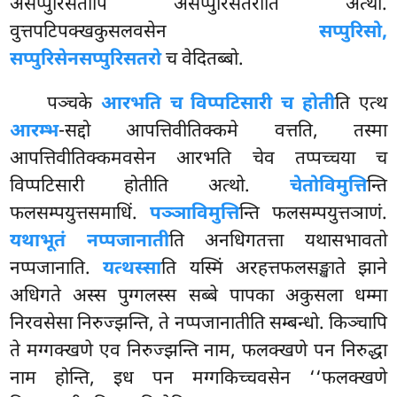
असप्पुरिसतोपि असप्पुरिसतरोति अत्थो.
वुत्तपटिपक्खकुसलवसेन
सप्पुरिसो,
सप्पुरिसेनसप्पुरिसतरो
च वेदितब्बो.
पञ्चके
आरभति च विप्पटिसारी च होती
ति एत्थ
आरम्भ
-सद्दो आपत्तिवीतिक्कमे वत्तति, तस्मा
आपत्तिवीतिक्कमवसेन आरभति चेव तप्पच्चया च
विप्पटिसारी होतीति अत्थो.
चेतोविमुत्ति
न्ति
फलसम्पयुत्तसमाधिं.
पञ्ञाविमुत्ति
न्ति फलसम्पयुत्तञाणं.
यथाभूतं नप्पजानाती
ति अनधिगतत्ता
यथासभावतो
नप्पजानाति.
यत्थस्सा
ति यस्मिं अरहत्तफलसङ्खाते झाने
अधिगते अस्स पुग्गलस्स सब्बे पापका अकुसला धम्मा
निरवसेसा निरुज्झन्ति, ते नप्पजानातीति सम्बन्धो. किञ्चापि
ते मग्गक्खणे एव निरुज्झन्ति नाम, फलक्खणे पन निरुद्धा
नाम होन्ति, इध पन मग्गकिच्चवसेन ‘‘फलक्खणे