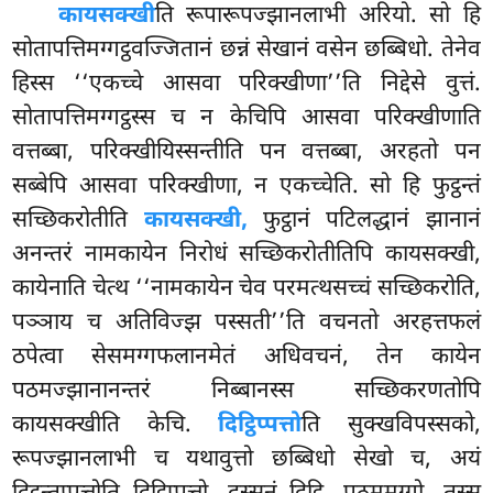
कायसक्खी
ति रूपारूपज्झानलाभी अरियो. सो हि
सोतापत्तिमग्गट्ठवज्जितानं छन्नं सेखानं वसेन छब्बिधो. तेनेव
हिस्स ‘‘एकच्चे आसवा परिक्खीणा’’ति निद्देसे वुत्तं.
सोतापत्तिमग्गट्ठस्स च न केचिपि आसवा परिक्खीणाति
वत्तब्बा, परिक्खीयिस्सन्तीति पन वत्तब्बा, अरहतो पन
सब्बेपि आसवा परिक्खीणा, न एकच्चेति. सो हि फुट्ठन्तं
सच्छिकरोतीति
कायसक्खी,
फुट्ठानं पटिलद्धानं झानानं
अनन्तरं नामकायेन निरोधं सच्छिकरोतीतिपि कायसक्खी,
कायेनाति चेत्थ ‘‘नामकायेन चेव परमत्थसच्चं सच्छिकरोति,
पञ्ञाय च अतिविज्झ पस्सती’’ति वचनतो अरहत्तफलं
ठपेत्वा सेसमग्गफलानमेतं अधिवचनं, तेन कायेन
पठमज्झानानन्तरं निब्बानस्स सच्छिकरणतोपि
कायसक्खीति केचि.
दिट्ठिप्पत्तो
ति सुक्खविपस्सको,
रूपज्झानलाभी च यथावुत्तो छब्बिधो सेखो च, अयं