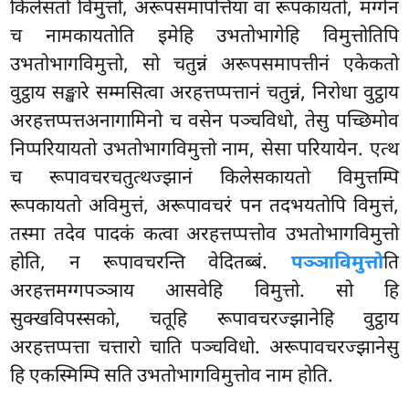
किलेसतो विमुत्तो, अरूपसमापत्तिया वा रूपकायतो, मग्गेन
च नामकायतोति इमेहि उभतोभागेहि विमुत्तोतिपि
उभतोभागविमुत्तो, सो चतुन्नं अरूपसमापत्तीनं
एकेकतो
वुट्ठाय सङ्खारे सम्मसित्वा अरहत्तप्पत्तानं चतुन्नं, निरोधा वुट्ठाय
अरहत्तप्पत्तअनागामिनो च वसेन पञ्चविधो, तेसु पच्छिमोव
निप्परियायतो उभतोभागविमुत्तो नाम, सेसा परियायेन. एत्थ
च रूपावचरचतुत्थज्झानं किलेसकायतो विमुत्तम्पि
रूपकायतो अविमुत्तं, अरूपावचरं पन तदभयतोपि विमुत्तं,
तस्मा तदेव पादकं कत्वा अरहत्तप्पत्तोव उभतोभागविमुत्तो
होति, न रूपावचरन्ति वेदितब्बं.
पञ्ञाविमुत्तो
ति
अरहत्तमग्गपञ्ञाय आसवेहि विमुत्तो. सो हि
सुक्खविपस्सको, चतूहि रूपावचरज्झानेहि वुट्ठाय
अरहत्तप्पत्ता चत्तारो चाति पञ्चविधो. अरूपावचरज्झानेसु
हि एकस्मिम्पि सति उभतोभागविमुत्तोव नाम होति.