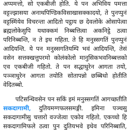
अप्पमत्तो, सो एकबीजी होति. ये पन अभिविय पमत्ता
वट्टज्झासया अनाथपिण्डिकविसाखासक्कादयो, ते पुनप्पुनं
वट्टस्मिंयेव विचरन्ता आदितो पट्ठाय छ देवलोके ओसापेत्वा
ब्रह्मलोकेसुपि यथाक्कमं निब्बत्तित्वा अकनिट्ठे ठत्वा
परिनिब्बन्ति, न ते इध गहिता. ते हि मनुस्सगतिं पुनप्पुनं
आदियन्ति. ये पन मनुस्सगतियम्पि भवं आदियन्ति, तेसं
वसेन सत्तक्खत्तुपरमो कोलंकोलो मानुसिकभवनिब्बत्तको
एव एकबीजी गहितो. ते पन सद्धाधुरेन आगता तयो,
पञ्ञाधुरेन आगता तयोति सोतापन्नो छब्बिधो होतीति
वेदितब्बो.
पटिसन्धिवसेन पन सकिं इमं मनुस्सगतिं आगच्छतीति
सकदागामी,
दुतियमग्गफलसमङ्गी. इमिना पञ्चसु
सकदागामीसु चत्तारो वज्जेत्वा एकोव गहितो. एकच्चो हि
सकदागामिफले ठत्वा पुन दुतियभवे इधेव परिनिब्बाति,