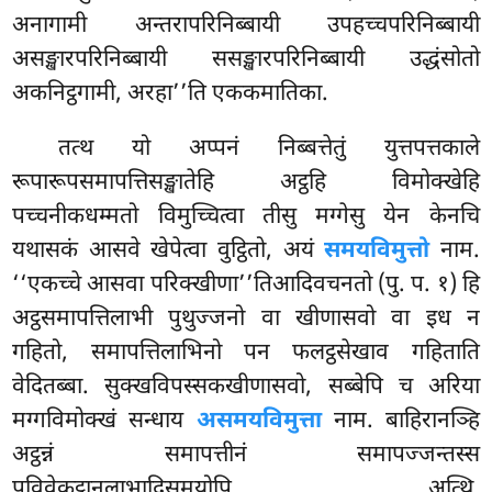
अनागामी अन्तरापरिनिब्बायी उपहच्चपरिनिब्बायी
असङ्खारपरिनिब्बायी ससङ्खारपरिनिब्बायी उद्धंसोतो
अकनिट्ठगामी, अरहा’’ति एककमातिका.
तत्थ
यो अप्पनं निब्बत्तेतुं युत्तपत्तकाले
रूपारूपसमापत्तिसङ्खातेहि अट्ठहि विमोक्खेहि
पच्चनीकधम्मतो विमुच्चित्वा तीसु मग्गेसु येन केनचि
यथासकं आसवे खेपेत्वा वुट्ठितो, अयं
समयविमुत्तो
नाम.
‘‘एकच्चे आसवा परिक्खीणा’’तिआदिवचनतो (पु. प. १) हि
अट्ठसमापत्तिलाभी पुथुज्जनो वा खीणासवो वा इध न
गहितो, समापत्तिलाभिनो पन फलट्ठसेखाव गहिताति
वेदितब्बा. सुक्खविपस्सकखीणासवो, सब्बेपि च अरिया
मग्गविमोक्खं सन्धाय
असमयविमुत्ता
नाम. बाहिरानञ्हि
अट्ठन्नं समापत्तीनं समापज्जन्तस्स
पविवेकट्ठानलाभादिसमयोपि अत्थि,