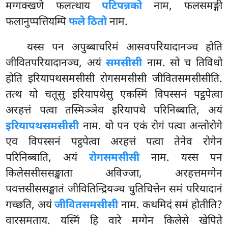
मग्गक्खणे फलत्थाय
पटिपन्नको
नाम, फलसमङ्गी
फलानुप्पत्तियम्पि
फले ठितो
नाम.
यस्स पन अपुब्बाचरिमं आसवपरियादानञ्च होति
जीवितपरियादानञ्च, अयं
समसीसी
नाम. सो च तिविधो
होति इरियापथसमसीसी रोगसमसीसी जीवितसमसीसीति.
तत्थ यो चतूसु इरियापथेसु एकस्मिं विपस्सनं पट्ठपेत्वा
अरहत्तं पत्वा तस्मिञ्ञेव इरियापथे परिनिब्बाति, अयं
इरियापथसमसीसी
नाम. यो पन एकं रोगं पत्वा अन्तोरोगे
एव
विपस्सनं पट्ठपेत्वा अरहत्तं पत्वा तेनेव रोगेन
परिनिब्बाति, अयं
रोगसमसीसी
नाम. यस्स पन
किलेससीससङ्खाता अविज्जा, अरहत्तमग्गेन
पवत्तसीससङ्खातं जीवितिन्द्रियञ्च चुतिचित्तेन समं परियादानं
गच्छति, अयं
जीवितसमसीसी
नाम. कथमिदं समं होतीति?
वारसमताय. यस्मिं हि वारे मग्गेन किलेसे खेपिते