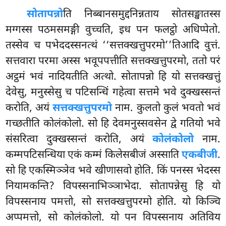
सोतापन्नो
ति निब्बानसमुद्दनिन्नताय सोतसङ्खातस्स
मग्गस्स पठमसमङ्गी वुच्चति, इध पन फलट्ठो अधिप्पेतो.
तस्सेव च पभेददस्सनत्थं ‘‘सत्तक्खत्तुपरमो’’तिआदि वुत्तं.
सत्तवारा परमा अस्स भवूपपत्तीति सत्तक्खत्तुपरमो, ततो परं
अट्ठमं भवं नादियतीति अत्थो. सोतापन्नो हि यो सत्तक्खत्तुं
देवेसु, मनुस्सेसु च पटिसन्धिं
गहेत्वा सत्तमे भवे दुक्खस्सन्तं
करोति, अयं
सत्तक्खत्तुपरमो
नाम. कुलतो कुलं भवतो भवं
गच्छतीति कोलंकोलो. सो हि देवमनुस्सवसेन द्वे गतियो भवे
संसरित्वा दुक्खस्सन्तं करोति, अयं
कोलंकोलो
नाम.
कम्मपटिसन्धिया एकं कम्मं किलेसबीजं अस्साति
एकबीजी
.
सो हि एकस्मिञ्ञेव भवे खीणासवो होति. किं पनस्स भेदस्स
नियामकन्ति? विपस्सनाभिञ्ञाभेदा. सोतापन्नेसु हि यो
विपस्सनाय पमत्तो, सो सत्तक्खत्तुपरमो होति. यो किञ्चि
अप्पमत्तो, सो कोलंकोलो. यो पन विपस्सनाय अतिविय