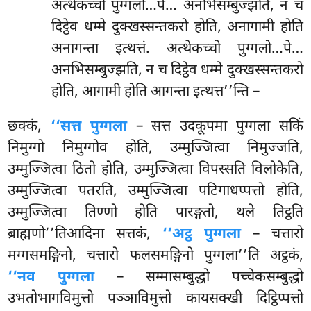
अत्थेकच्चो पुग्गलो…पे… अनभिसम्बुज्झति, न च
दिट्ठेव धम्मे दुक्खस्सन्तकरो होति, अनागामी होति
अनागन्ता इत्थत्तं. अत्थेकच्चो पुग्गलो…पे…
अनभिसम्बुज्झति, न च दिट्ठेव धम्मे दुक्खस्सन्तकरो
होति, आगामी होति आगन्ता इत्थत्त’’न्ति –
छक्कं,
‘‘सत्त पुग्गला
– सत्त उदकूपमा पुग्गला सकिं
निमुग्गो निमुग्गोव होति, उम्मुज्जित्वा निमुज्जति,
उम्मुज्जित्वा ठितो होति, उम्मुज्जित्वा विपस्सति विलोकेति,
उम्मुज्जित्वा पतरति, उम्मुज्जित्वा पटिगाधप्पत्तो होति,
उम्मुज्जित्वा तिण्णो होति पारङ्गतो, थले तिट्ठति
ब्राह्मणो’’तिआदिना सत्तकं,
‘‘अट्ठ पुग्गला
– चत्तारो
मग्गसमङ्गिनो, चत्तारो फलसमङ्गिनो पुग्गला’’ति अट्ठकं,
‘‘नव पुग्गला
– सम्मासम्बुद्धो पच्चेकसम्बुद्धो
उभतोभागविमुत्तो पञ्ञाविमुत्तो कायसक्खी दिट्ठिप्पत्तो