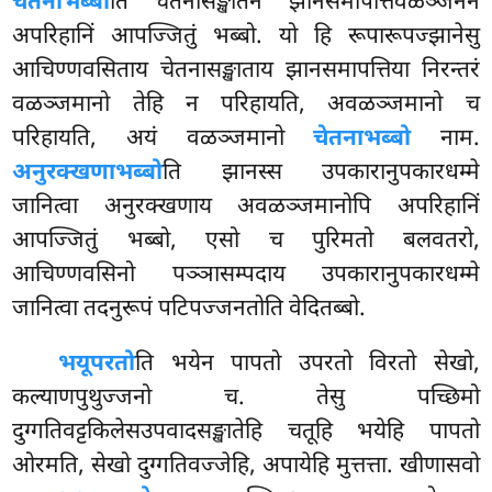
चेतनाभब्बो
ति चेतनासङ्खातेन झानसमापत्तिवळञ्जनेन
अपरिहानिं आपज्जितुं भब्बो. यो हि रूपारूपज्झानेसु
आचिण्णवसिताय चेतनासङ्खाताय झानसमापत्तिया निरन्तरं
वळञ्जमानो तेहि न परिहायति, अवळञ्जमानो च
परिहायति, अयं वळञ्जमानो
चेतनाभब्बो
नाम.
अनुरक्खणाभब्बो
ति झानस्स उपकारानुपकारधम्मे
जानित्वा अनुरक्खणाय अवळञ्जमानोपि अपरिहानिं
आपज्जितुं भब्बो, एसो च पुरिमतो बलवतरो,
आचिण्णवसिनो पञ्ञासम्पदाय उपकारानुपकारधम्मे
जानित्वा तदनुरूपं पटिपज्जनतोति वेदितब्बो.
भयूपरतो
ति भयेन पापतो उपरतो विरतो सेखो,
कल्याणपुथुज्जनो च. तेसु पच्छिमो
दुग्गतिवट्टकिलेसउपवादसङ्खातेहि चतूहि भयेहि पापतो
ओरमति, सेखो दुग्गतिवज्जेहि, अपायेहि मुत्तत्ता. खीणासवो