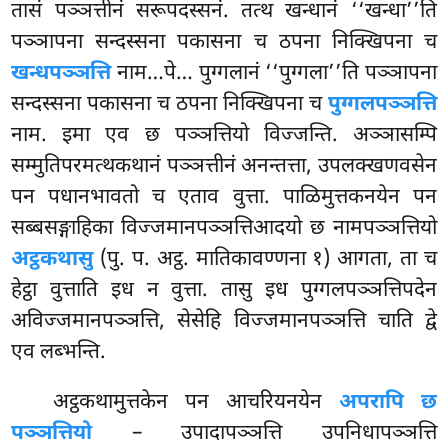
तासं पञ्ञत्तीनं सरूपदस्सनं. तत्थ खन्धानं ‘‘खन्धा’’ति
पञ्ञापना सन्दस्सना पकासना च ठपना निक्खिपना च
खन्धपञ्ञत्ति
नाम…पे… पुग्गलानं ‘‘पुग्गला’’ति पञ्ञापना
सन्दस्सना पकासना च ठपना निक्खिपना च
पुग्गलपञ्ञत्ति
नाम. इमा एव छ पञ्ञत्तियो विज्जन्ति. अञ्ञासम्पि
सम्मुतिपरमत्थकथानं पञ्ञत्तीनं अनन्तत्ता, उपलक्खणवसेन
पन पधानभावतो च एताव वुत्ता. पाळिमुत्तकनयेन पन
सब्बसङ्गाहिका विज्जमानपञ्ञत्तिआदयो छ नामपञ्ञत्तियो
अट्ठकथासु
(पु. प. अट्ठ. मातिकावण्णना १) आगता, ता च
हेट्ठा वुत्ताति इध न वुत्ता. तासु इध पुग्गलपञ्ञत्तिपदेन
अविज्जमानपञ्ञत्ति, सेसेहि विज्जमानपञ्ञत्ति चाति द्वे
एव लब्भन्ति.
अट्ठकथामुत्तकेन पन आचरियनयेन
अपरापि छ
पञ्ञत्तियो
– उपादापञ्ञत्ति उपनिधापञ्ञत्ति