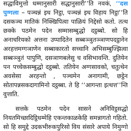
सद्धाविमुत्तो धम्मानुसारी सद्धानुसारी’’ति नवकं,
‘‘दस
पुग्गला
– पञ्चन्नं इध निट्ठा, पञ्चन्नं इध विहाय निट्ठा’’ति
दसकञ्च मातिकं निक्खिपित्वा पाळियं निद्देसो कतो. तत्थ
छक्के पठमेन पदेन सम्मासम्बुद्धो दट्ठब्बो. सो हि
अनाचरियको अत्तना उप्पादितेन सब्बञ्ञुतञ्ञाणपदट्ठानेन
अरहत्तमग्गञाणेन सब्बाकारतो सच्चानि अभिसम्बुज्झित्वा
सब्बञ्ञुतं पापुणि, दसञाणबलेसु
च वसिभावन्ति. दुतियेन
पन पच्चेकसम्बुद्धो दट्ठब्बो. ततियेन अग्गसावको, चतुत्थेन
अवसेसा अरहन्तो
, पञ्चमेन अनागामी, छट्ठेन
सोतापन्नसकदागामिनो दट्ठब्बा. ते हि ‘‘आगन्ता इत्थत्त’’न्ति
वुत्ताति.
सत्तके पठमेन पदेन सासने अनिविट्ठसद्धो
नियतमिच्छादिट्ठिधम्मेहि एकन्तकाळकेहि समन्नागतो गहितो.
सो हि समुद्दे उदकभीरुकपुरिसो विय संसारे अपाये निमुग्गो