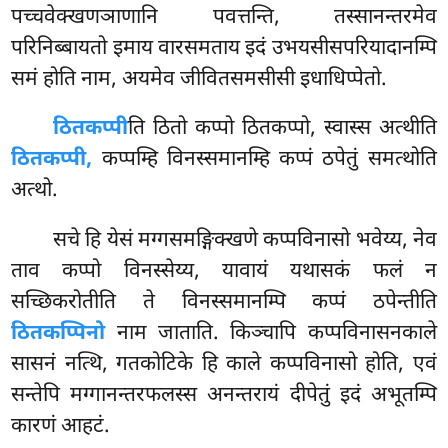
पच्चवेक्खणञाणानि पवत्तन्ति, तस्सानन्तरमेव
परिनिब्बायतो इमाय वारसमताय इदं उभयसीसपरियादानम्पि
समं होति नाम, अयमेव जीवितसमसीसी इधाधिप्पेतो.
ठितकप्पी
ति ठितो कप्पो ठितकप्पो, स्वास्स अत्थीति
ठितकप्पी,
कप्पम्हि विनस्समानम्हि कप्पं ठपेतुं समत्थोति
अत्थो.
सचे हि येसं मग्गसमङ्गिक्खणे कप्पविनासो भवेय्य, नेव
ताव कप्पो विनस्सेय्य, यावायं यथासकं फलं न
सच्छिकरोतीति ते विनस्समानम्पि कप्पं ठपेन्तीति
ठितकप्पिनो
नाम जाताति. किञ्चापि कप्पविनासनकाले
सासनं नत्थि, गतकोटिके हि काले कप्पविनासो होति, एवं
सन्तेपि मग्गानन्तरफलस्स अनन्तरायं दीपेतुं इदं अभूतम्पि
कारणं आहटं.