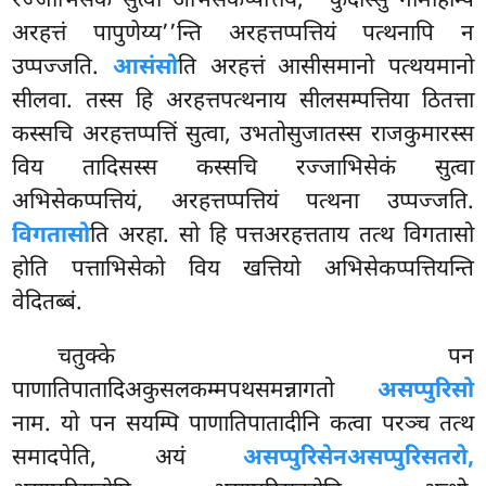
रज्जाभिसेकं सुत्वा अभिसेकप्पत्तियं, ‘‘कुदास्सु नामाहम्पि
अरहत्तं पापुणेय्य’’न्ति अरहत्तप्पत्तियं पत्थनापि न
उप्पज्जति.
आसंसो
ति अरहत्तं आसीसमानो पत्थयमानो
सीलवा. तस्स हि अरहत्तपत्थनाय सीलसम्पत्तिया ठितत्ता
कस्सचि अरहत्तप्पत्तिं सुत्वा, उभतोसुजातस्स राजकुमारस्स
विय तादिसस्स कस्सचि रज्जाभिसेकं सुत्वा
अभिसेकप्पत्तियं, अरहत्तप्पत्तियं पत्थना उप्पज्जति.
विगतासो
ति अरहा. सो हि पत्तअरहत्तताय तत्थ विगतासो
होति पत्ताभिसेको विय खत्तियो अभिसेकप्पत्तियन्ति
वेदितब्बं.
चतुक्के पन
पाणातिपातादिअकुसलकम्मपथसमन्नागतो
असप्पुरिसो
नाम. यो पन सयम्पि पाणातिपातादीनि कत्वा परञ्च तत्थ
समादपेति, अयं
असप्पुरिसेनअसप्पुरिसतरो,