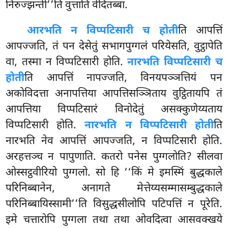
निरुज्झन्ती’’ति वुत्ताति वेदितब्बा.
आरभति न विप्पटिसारी च होती
ति आपत्तिं
आपज्जति, तं पन देसेतुं सभागपुग्गलं परियेसति, वुट्ठापेति
वा, तस्मा न विप्पटिसारी होति.
नारभति विप्पटिसारी च
होती
ति आपत्तिं नापज्जति, विनयपञ्ञत्तियं पन
अकोविदत्ता अनापत्तिया आपत्तिसञ्ञिताय वुट्ठितायपि तं
आपत्तिया विप्पटिसारं विनोदेतुं असक्कुणेय्यताय
विप्पटिसारी होति.
नारभति न विप्पटिसारी होती
ति
नारभति नेव आपत्तिं आपज्जति, न विप्पटिसारी होति.
अरहत्तञ्च
न पापुणाति. कतरो पनेस पुग्गलोति? सीलवा
ओस्सट्ठवीरियो पुग्गलो. सो हि ‘‘किं मे इमस्मिं बुद्धकाले
परिनिब्बानेन, अनागते मेत्तेय्यसम्मासम्बुद्धकाले
परिनिब्बायिस्सामी’’ति विसुद्धसीलोपि पटिपत्तिं न पूरेति.
इमे चत्तारोपि पुग्गला तथा तथा ओवदित्वा आसवक्खये