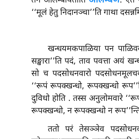
तेन आलम्बीयतीति
आलम्बणं
. एतं
‘‘मूलं हेतु निदानञ्चा’’ति गाथा दसन
खन्धयमकपाळिया पन पाळिववत्थ
सङ्खारा’’ति पदं, ताव पवत्ता अयं खन
सो च पदसोधनवारो पदसोधनमूलचक्कवा
‘‘रूपं रूपक्खन्धो, रूपक्खन्धो रूप
दुविधो होति
. तस्स अनुलोमवारे ‘‘रू
रूपक्खन्धो, न रूपक्खन्धो न रूप’’न्
ततो परं तेसञ्ञेव पदसोधनवा