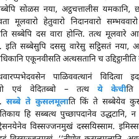
्बेपि सोळस नया, अट्ठचत्तालीस यमकानि, छन्नव
त्तावता मूलवारो हेतुवारो निदानवारो सम्भवव
ि सब्बेपि दस वारा होन्ति. तत्थ मूलवारे आ
ता. इति सब्बेसुपि दससु वारेसु सट्ठिसतं नय
धिकानि एकूनवीसति अत्थसतानि च उद्दिट्ठानीति व
ारप्पभेदवसेन पाळिववत्थानं विदित्वा इदान
नानयो एवं वेदितब्बो – तत्थ
ये केची
ति
ा.
सब्बे ते कुसलमूला
ति किं ते सब्बेयेव क
काय हि सब्बत्थ पुच्छापदानेव उद्धटानि, न 
 निद्देसनयेनेव विस्सज्जनमुखं दस्सयिस्साम. इमिस