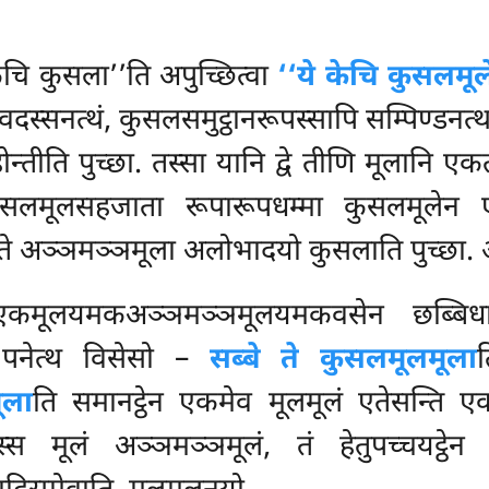
चि कुसला’’ति अपुच्छित्वा
‘‘ये केचि कुसलमू
वदस्सनत्थं, कुसलसमुट्ठानरूपस्सापि सम्पिण्डनत्
होन्तीति पुच्छा. तस्सा यानि द्वे तीणि मूलानि ए
सलमूलसहजाता रूपारूपधम्मा कुसलमूलेन
े ते अञ्ञमञ्ञमूला अलोभादयो कुसलाति पुच्छा. 
ूलयमकअञ्ञमञ्ञमूलयमकवसेन छब्बिधा पुच
ं पनेत्थ विसेसो –
सब्बे ते कुसलमूलमूला
ूला
ति समानट्ठेन एकमेव मूलमूलं एतेसन्ति एक
स मूलं अञ्ञमञ्ञमूलं, तं हेतुपच्चयट्ठेन