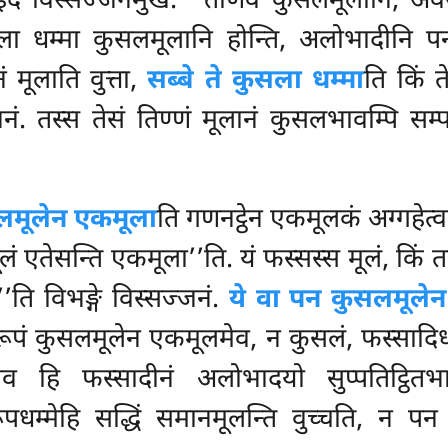
 इदं विस्सज्जनमुखं. ‘‘तीणेव कुसलमूलानि, अ
सला धम्मा कुसलमूलानि होन्ति, अलोभादीनि 
नं
मूलाति वुत्ता,
सब्बे ते कुसला धम्मा
ति किं त
्जनं. तस्स तेसं तिण्णं मूलानं कुसलभावम्पि स
सलमूलेन एकमूला
ति गणनट्ठेन एकमूलकं अग्गहेत्वा
लं एतेसन्ति एकमूला’’ति. यं फस्सस्स मूलं, किं त
ति विभङ्गे विस्सज्जनं.
ये वा पन कुसलमूलेन
ं रूपं कुसलमूलेन एकमूलमेव, न कुसलं, फस्साद
व हि फस्सादीनं अलोभादयो सुप्पतिट्ठितभा
अरूपधम्मेहि सद्धिं समानमूलन्ति वुच्चति, न