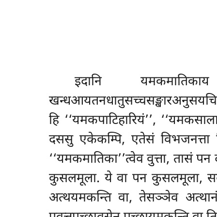
इदानि
यमकमातिक
खन्धआयतनधातुसच्चसङ्खारअनुसयचित्तध
हि ‘‘यमकपाटिहारियं’’, ‘‘यमकसाला’
दससु एकेकम्पि, एतेसं विभजनत्ता न
‘‘यमकमातिका’’त्वेव वुत्ता, तासं प
कुसलमूला. ये वा पन कुसलमूला, सब्ब
अत्थयमकन्ति वा, तेसञ्ञेव अत्था