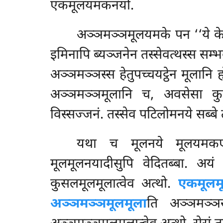
एकमूलयमकनयो.
अञ्ञमञ्ञमूलयमके पन ‘‘ये के
इमिनापि ब्यञ्जनेन तस्सेवत्थस्स सम्भ
अञ्ञमञ्ञस्स हेतुपच्चयट्ठेन मूलानि 
अञ्ञमञ्ञमूलानि च, अवसेसा कु
विस्सज्जनं. तस्सेव पटिलोमनये सब्ब
यथा च मूलनये मूलयमकएकम
मूलमूलनयादीसुपि वेदितब्बा. अय
कुसलमूलमूलात्वेव अत्थो.
एकमूलम
अञ्ञमञ्ञमूलमूला
ति अञ्ञमञ्ञस्