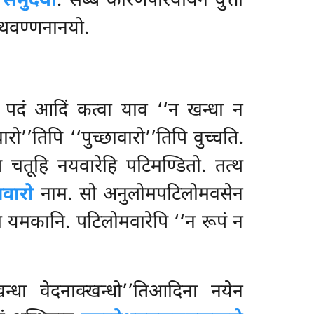
ि
समुदयो
. सब्बं कारणपरियायेन वुत्ता
त्थवण्णनानयो.
ि पदं आदिं कत्वा याव ‘‘न खन्धा न
ो’’तिपि ‘‘पुच्छावारो’’तिपि वुच्चति.
चतूहि नयवारेहि पटिमण्डितो. तत्थ
वारो
नाम. सो अनुलोमपटिलोमवसेन
्च यमकानि. पटिलोमवारेपि ‘‘न रूपं न
न्धा वेदनाक्खन्धो’’तिआदिना नयेन