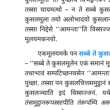
कुसलमूला’’ति पुच्छाय विभङ्गनयेन
तस्सा चायमत्थो – न ते सब्बे कु
कुसलमूला तयो अलोभादयो कुसला
तस्सा निद्देसे ‘‘आमन्ता’’ति विस्सज
मूलयमकनयो.
एकमूलयमके पन
सब्बे ते कु
– ‘‘सब्बे ते कुसलमूलेन एकं समानं मू
तथाभावं सम्पटिच्छनवसेन ‘‘आमन्ता’’
पुच्छा. तस्सा
पन कुसलचित्तसमुट्ठान
कुसलञ्चाति इदं विस्सज्जनं. यथे
तंसमुट्ठानरूपस्सापीति तंरूपम्पि 