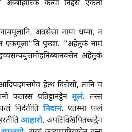
 अब्बोहारिकं कत्वा निद्देसे एकतो
व नाममूलानि, अवसेसा नामा धम्मा, न
न एकमूला’’ति पुच्छा. ‘‘अहेतुकं नामं
्धच्चसम्पयुत्तमोहनिब्बानवसेन अहेतुकं
ुआदिपदमत्तमेव हेत्थ विसेसो, तानि च
नो फलस्स पतिट्ठानट्ठेन
मूलं
. तस्स
ो फलं निदेतीति
निदानं
. एतस्मा फलं
हरतीति
आहारो
. अपटिक्खिपितब्बट्ठेन