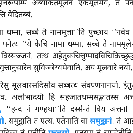
्ठानरूपम्पि अब्याकतमूलेन एकमूलमेव, तं पन
 वेदितब्बं.
ा धम्मा, सब्बे ते नाममूला’’ति पुच्छाय ‘‘नवे
नेत्थ ‘‘ये केचि नामा धम्मा, सब्बे ते नाममूले
ि
विस्सज्जनं. तत्थ अहेतुकचित्तुप्पादविचिकिच्छुद
वुत्तानुसारेन सुविञ्ञेय्यमेवाति. अयं मूलवारे नयो.
वारेसु मूलवारसदिसोव सब्बत्थ संवण्णनानयो. हेत
नेव. अलोभादयो हि सहजातधम्मसङ्खातस्स अत्त
,
‘‘हन्द नं गण्हथा’’ति दस्सेन्तं विय अत्तन
ो
. समुट्ठाति तं एत्थ, एतेनाति वा
समुट्ठानं
. तं आ