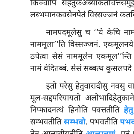
किञ्चापि सहेतुकअब्याकतचित्तसमुट
लब्भमानकवसेनपेतं विस्सज्जनं कतन्ति
नामपदमूलेसु च ‘‘ये केचि नाम
नाममूला’’ति विस्सज्जनं. एकमूलनये प
ठपेत्वा सेसं नाममूलेन एकमूल’’न्त
नामं वेदितब्बं. सेसं सब्बत्थ कुसलपदे 
इतो परेसु हेतुवारादीसु नवसु 
मूल-सद्दपरियायतो अलोभादिहेतुका
निप्फादनत्थं हिनोति
पवत्ततीति
हेतु
सम्भवतीति
सम्भवो
. पभवतीति
पभव