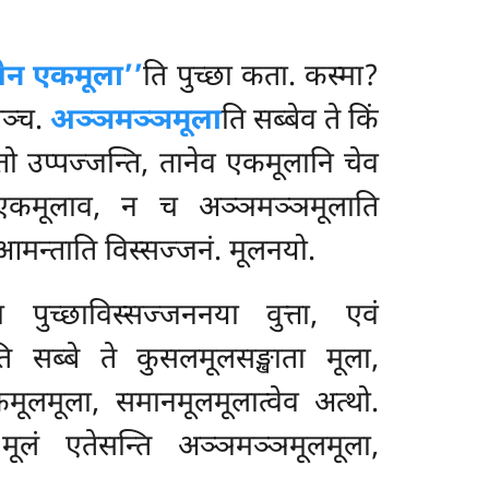
लेन एकमूला’’
ति पुच्छा कता. कस्मा?
थञ्च.
अञ्ञमञ्ञमूला
ति सब्बेव ते किं
कतो उप्पज्जन्ति, तानेव एकमूलानि चेव
 एकमूलाव, न च अञ्ञमञ्ञमूलाति
आमन्ताति विस्सज्जनं. मूलनयो.
्छाविस्सज्जननया वुत्ता, एवं
ति सब्बे ते कुसलमूलसङ्खाता मूला,
मूलमूला, समानमूलमूलात्वेव अत्थो.
 मूलं एतेसन्ति अञ्ञमञ्ञमूलमूला,