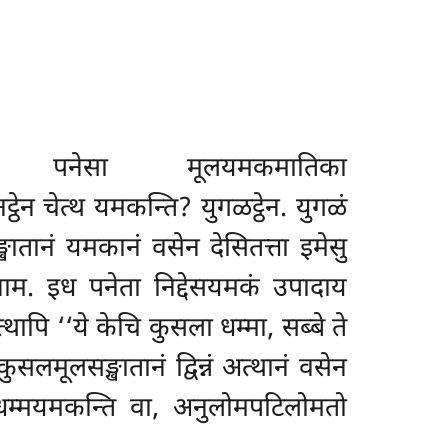
 पनेसा मूलयमकमातिका
ेन चेत्थ यमकन्ति? युगळट्ठेन. युगळं
ातानं यमकानं वसेन देसितत्ता इमेसु
म. इध पनेता निद्देसयमकं उपादाय
पि ‘‘ये केचि कुसला धम्मा, सब्बे ते
मूलसङ्खातानं द्विन्नं अत्थानं वसेन
 धम्मयमकन्ति वा, अनुलोमपटिलोमतो