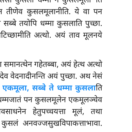
वसेसा कुसला धम्मा न कुसलमूला’’ति
पन तीणेव कुसलमूलानीति. ये वा पन
े सब्बे तयोपि धम्मा कुसलाति पुच्छा.
म्पटिच्छामीति अत्थो. अयं ताव मूलनये
 समानत्थेन गहेतब्बा, अयं हेत्थ अत्थो
देव वेदनादीनन्ति अयं पुच्छा. अथ नेसं
 एकमूला, सब्बे ते धम्मा कुसला
ति
िधम्मजातं पन कुसलमूलेन एकमूलञ्चेव
वसाधनेन हेतुपच्चयत्ता मूलं, तथा
 पन कुसलं अनवज्जसुखविपाकत्ताभावा.