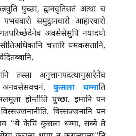
ुति पुच्छा, द्वानवुतिसतं अत्था च
ारो पभववारो समुट्ठानवारो आहारवारो
गतपरिच्छेदेनेव अवसेसेसुपि नयादयो
ा, असीतिअधिकानि चत्तारि यमकसतानि,
ेदितब्बानि.
ि तस्सा अनुत्तानपदत्थानुसारेनेव
 अनवसेसवचनं.
कुसला धम्मा
ति
ुसलमूला होन्तीति पुच्छा. इमानि पन
विस्सज्जनानीति. विस्सज्जनानि पन
्साव ‘‘ये केचि कुसला धम्मा, सब्बे ते