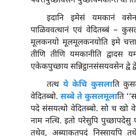
पवत्तपुच्छावसेन पुच्छायमकन्ति वा त
इदानि इमेसं यमकानं वसेन
पाळिववत्थानं एवं वेदितब्बं – कु
मूलकनयो मूलमूलकनयोति इमे चत्ता
तीणि तीणि यमकानीति
द्वादस 
एकेकपुच्छाय सन्निट्ठानसंसयवसेन द्वे द
तत्थ
ये केचि कुसला
ति कुसल
वेदितब्बो.
सब्बे ते कुसलमूला
ति ‘‘स
पदे संसयत्थो वेदितब्बो. सो च खो वेन
नाम नत्थि. इतो परेसुपि पुच्छापदे
तथेव, अब्याकतपदं निस्सायपि तथे