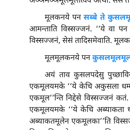
अञ्ञमञ्ञमूलमूलात्वेव अत्थो. सेसं 
मूलकनये
पन
सब्बे ते कुसल
आमन्ताति विस्सज्जनं. ‘‘ये वा पन क
विस्सज्जनं, सेसं तादिसमेवाति. मूल
मूलमूलकनये पन
कुसलमूलमू
अयं ताव कुसलपदेसु पुच्छा
एकमूलयमके ‘‘ये केचि अकुसला धम्म
एकमूल’’न्ति निद्देसे विस्सज्जनं कतं
एकमूलयमके ‘‘ये केचि अब्याकता धम्
अब्याकतमूलेन एकमूलका’’ति विस्सज