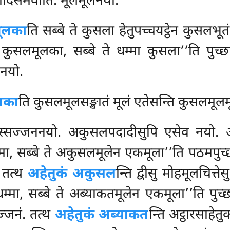
तादिसमेवाति. मूलमूलनयो.
मूलका
ति सब्बे ते कुसला हेतुपच्चयट्ठेन कुसलभू
ुसलमूलका, सब्बे ते धम्मा कुसला’’ति पुच्छा.
कनयो.
लका
ति कुसलमूलसङ्खातं मूलं एतेसन्ति कुसलमूल
विस्सज्जननयो. अकुसलपदादीसुपि एसेव नयो.
ा, सब्बे ते अकुसलमूलेन एकमूला’’ति पठमपुच
. तत्थ
अहेतुकं अकुसल
न्ति द्वीसु मोहमूलचित्ते
मा, सब्बे ते अब्याकतमूलेन एकमूला’’ति पुच्छा
्जनं. तत्थ
अहेतुकं अब्याकत
न्ति अट्ठारसाहेतु