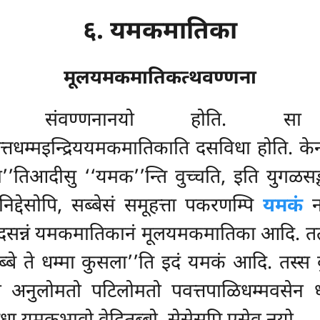
६. यमकमातिका
मूलयमकमातिकत्थवण्णना
ाय संवण्णनानयो होति. सा
म्मइन्द्रिययमकमातिकाति दसविधा होति. केनट्ठ
’तिआदीसु ‘‘यमक’’न्ति वुच्चति, इति युगळसङ्ख
िद्देसोपि, सब्बेसं समूहत्ता पकरणम्पि
यमकं
ना
न दसन्नं यमकमातिकानं मूलयमकमातिका आदि. तत्था
े ते धम्मा कुसला’’ति इदं यमकं आदि. तस्स कुसल
नं अनुलोमतो पटिलोमतो पवत्तपाळिधम्मवसेन