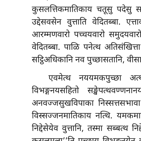
कुसलत्तिकमातिकाय चतूसु पदेसु सब
उद्देसवसेन वुत्ताति वेदितब्बा. ए
आरम्मणवारो पच्चयवारो समुदयवारोत
वेदितब्बा. पाळि पनेत्थ अतिसंखित्
सट्ठिअधिकानि नव पुच्छासतानि, वीसा
एवमेत्थ
नययमकपुच्छा अत्थव
विभङ्गनयसहितो सङ्खेपत्थवण्ण
अनवज्जसुखविपाका निस्सत्तसभाव
विस्सज्जनमातिकाय नत्थि. यमकमाति
निद्देसेयेव वुत्तानि, तस्मा सब्बत्थ