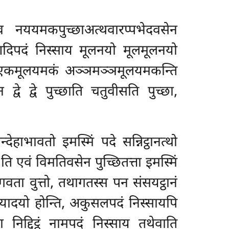
नययमकपुच्छाअत्थवारप्पभेदवसेन
आदिपदं निस्साय मूलनयो मूलमूलनयो
कं एकमूलयमकं अञ्ञमञ्ञमूलयमकन्ति
सेन
द्वे द्वे पुच्छाति चतुवीसति पुच्छा,
हाभावतो इमस्मिं पदे सन्निट्ठानत्थो
ति एवं विमतिवसेन पुच्छितत्ता इमस्मिं
भगवता वुत्तो, तथागतस्स पन संसयट्ठानं
नयादयो होन्ति, अकुसलपदं निस्सायपि
द्दिट्ठं नामपदं निस्साय तथेवाति