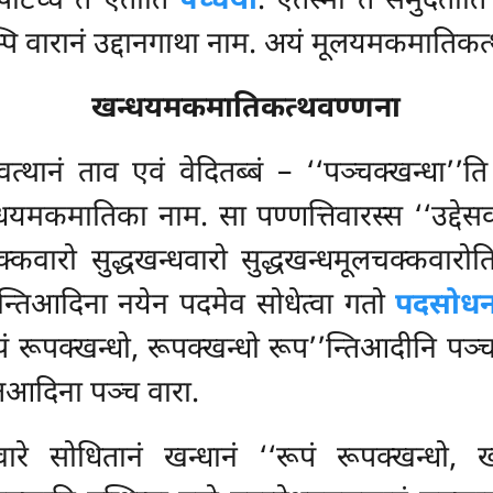
 पटिच्च तं एतीति
पच्चयो
. एतस्मा तं समुदेतीत
्नम्पि वारानं उद्दानगाथा नाम. अयं मूलयमकमातिक
खन्धयमकमातिकत्थवण्णना
ानं ताव एवं वेदितब्बं – ‘‘पञ्चक्खन्धा’’त
्धयमकमातिका नाम. सा पण्णत्तिवारस्स ‘‘उद्देसवार
रो सुद्धखन्धवारो सुद्धखन्धमूलचक्कवारोति 
’’न्तिआदिना नयेन पदमेव सोधेत्वा गतो
पदसोधन
पं रूपक्खन्धो, रूपक्खन्धो रूप’’न्तिआदीनि पञ
तिआदिना पञ्च वारा.
रे सोधितानं खन्धानं ‘‘रूपं रूपक्खन्धो, ख