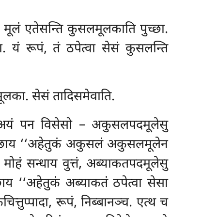
तं मूलं एतेसन्ति कुसलमूलकाति पुच्छा.
 यं रूपं, तं ठपेत्वा सेसं कुसलन्ति
मूलका. सेसं तादिसमेवाति.
 अयं पन विसेसो – अकुसलपदमूलेसु
्छाय ‘‘अहेतुकं अकुसलं अकुसलमूलेन
सु मोहं सन्धाय वुत्तं, अब्याकतपदमूलेसु
य ‘‘अहेतुकं अब्याकतं ठपेत्वा सेसा
कचित्तुप्पादा, रूपं, निब्बानञ्च. एत्थ च