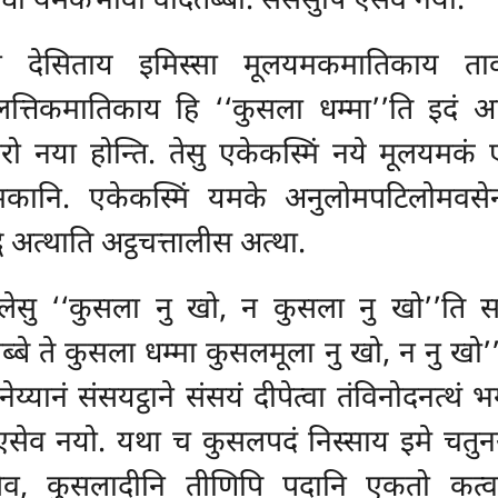
िधा यमकभावो वेदितब्बो. सेसेसुपि एसेव नयो.
 देसिताय इमिस्सा मूलयमकमातिकाय ताव 
सलत्तिकमातिकाय हि ‘‘कुसला धम्मा’’ति इदं 
रो नया होन्ति. तेसु एकेकस्मिं नये मूलयम
यमकानि. एकेकस्मिं यमके अनुलोमपटिलोमव
्वे अत्थाति अट्ठचत्तालीस अत्था.
ेसु ‘‘कुसला नु खो, न कुसला नु खो’’ति सन्दे
ब्बे ते कुसला धम्मा कुसलमूला नु खो, न नु खो’’
ेय्यानं संसयट्ठाने संसयं दीपेत्वा तंविनोदनत्थं 
सु एसेव नयो. यथा च कुसलपदं निस्साय इमे चतु
व, कुसलादीनि तीणिपि पदानि एकतो कत्वा नि