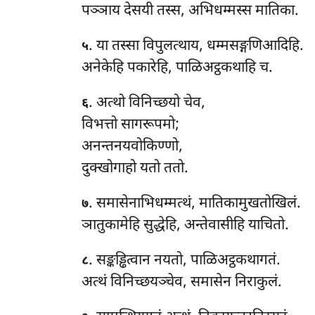
पञ्ञाय देसयी तस्स, अभिधम्मस्स मातिका.
. या तस्सा विपुलत्थाय, धम्मसङ्गणिआदिहि.
५
अनेकेहि पकारेहि, पाळिअट्ठकथाहि च.
. अत्थो विनिच्छयो चेव,
६
विभत्तो सागरूपमो;
अनन्तनयवोकिण्णो,
दुक्खोगाहो यतो ततो.
. समासेनाभिधम्मत्थं, मातिकामुखतोखिलं.
७
ञातुकामेहि सुद्धेहि, अन्तेवासीहि याचितो.
. सङ्कड्ढित्वान
नयतो, पाळिअट्ठकथागतं.
८
अत्थं विनिच्छयञ्चेव, समासेन निराकुलं.