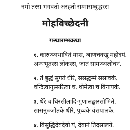
नमो तस्स भगवतो अरहतो सम्मासम्बुद्धस्स
मोहविच्छेदनी
गन्थारम्भकथा
. कारुञ्ञभावितं
यस्स, ञाणचक्खु महोदयं.
१
अन्धभूतस्स लोकस्स, जातं सामञ्ञलोचनं.
. तं बुद्धं सुगतं धीरं, ससद्धम्मं ससावकं.
२
वन्दित्वानुस्सरित्वा च, थोमेत्वा च विनायकं.
. थेरे च थिरसीलादि-गुणालङ्कारसोभिते.
३
सासनुज्जोतके धीरे, पुब्बके वंसपालके.
. विसुद्धिदेवदेवो
यं, देवानं तिदसालये.
४