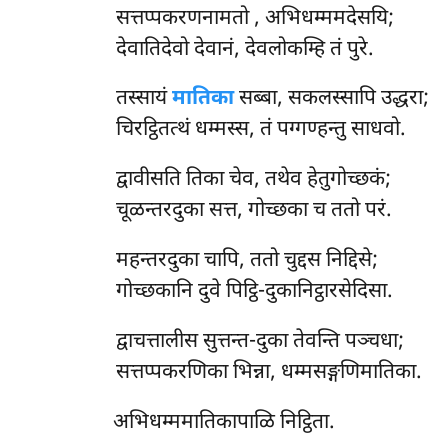
सत्तप्पकरणनामतो
, अभिधम्ममदेसयि;
देवातिदेवो देवानं, देवलोकम्हि तं पुरे.
तस्सायं
मातिका
सब्बा, सकलस्सापि उद्धरा;
चिरट्ठितत्थं धम्मस्स, तं पग्गण्हन्तु साधवो.
द्वावीसति तिका चेव, तथेव हेतुगोच्छकं;
चूळन्तरदुका सत्त, गोच्छका च ततो परं.
महन्तरदुका चापि, ततो चुद्दस निद्दिसे;
गोच्छकानि दुवे पिट्ठि-दुकानिट्ठारसेदिसा.
द्वाचत्तालीस सुत्तन्त-दुका तेवन्ति पञ्चधा;
सत्तप्पकरणिका भिन्ना, धम्मसङ्गणिमातिका.
अभिधम्ममातिकापाळि निट्ठिता.