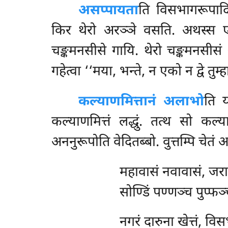
असप्पायता
ति विसभागरूपाद
किर थेरो अरञ्ञे वसति. अथस्स एका 
चङ्कमनसीसे गायि. थेरो चङ्कमनसीसं 
गहेत्वा ‘‘मया, भन्ते, न एको न द्वे त
कल्याणमित्तानं अलाभो
ति 
कल्याणमित्तं लद्धुं. तत्थ सो कल्
अननुरूपोति वेदितब्बो. वुत्तम्पि चेतं 
महावासं नवावासं, जरा
सोण्डिं पण्णञ्च पुप्फ
नगरं दारुना खेत्तं, विस