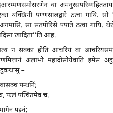
िआरम्मणसमोसरणेन वा अमनुस्सपरिग्गहितता
यक्खिनी पण्णसालद्वारे ठत्वा गायि. सो निक्ख
अगमासि. सा सतपोरिसे पपाते ठत्वा गायि. थेरो 
ुम्हादिसा खादिता’’ति आह.
यत्थ न सक्का होति आचरियं वा आचरियसमं
याणमित्तानं अलाभो महादोसोयेवाति इमेसं अट्ठ
अट्ठकथासु –
वासञ्च पन्थनिं;
ञ्च, फलं पत्थितमेव च.
भागेन पट्टनं;