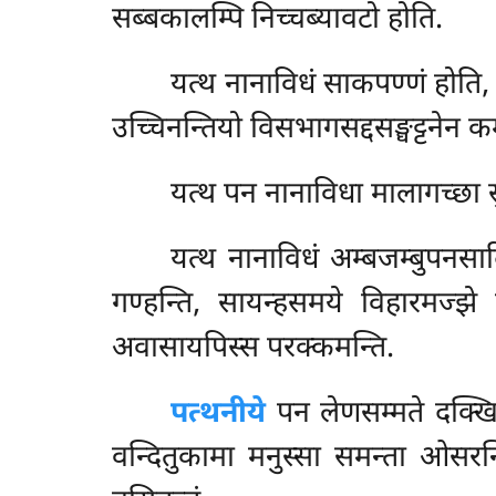
सब्बकालम्पि निच्चब्यावटो होति.
यत्थ नानाविधं साकपण्णं होति, त
उच्चिनन्तियो विसभागसद्दसङ्घट्टनेन कम्
यत्थ
पन नानाविधा मालागच्छा सुप
यत्थ
नानाविधं अम्बजम्बुपनसाद
गण्हन्ति, सायन्हसमये विहारमज्झे 
अवासायपिस्स परक्कमन्ति.
पत्थनीये
पन लेणसम्मते दक्खिण
वन्दितुकामा मनुस्सा समन्ता ओसरन्ति