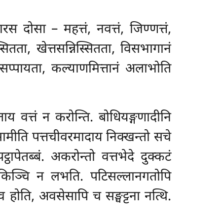
रस दोसा – महत्तं, नवत्तं, जिण्णत्तं,
स्सितता, खेत्तसन्निस्सितता, विसभागानं
, असप्पायता, कल्याणमित्तानं अलाभोति
ताय वत्तं
न करोन्ति. बोधियङ्गणादीनि
सामीति पत्तचीवरमादाय निक्खन्तो सचे
ापेतब्बं. अकरोन्तो वत्तभेदे दुक्कटं
 किञ्चि न लभति. पटिसल्लानगतोपि
व होति, अवसेसापि च सङ्घट्टना नत्थि.