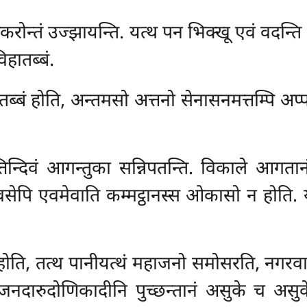
करोन्तं उज्झायन्ति. यत्थ पन भिक्खू एवं वदन्त
हातब्बं.
्बं होति, अन्तमसो अत्तनो सेनासनमत्तम्पि अप्पट
िन्दिवं आगन्तुका सन्निपतन्ति. विकाले आगतानं
नदिवसेपि एवमेवाति कम्मट्ठानस्स ओकासो न होति
ति, तत्थ पानीयत्थं महाजनो समोसरति, नगरवासी
नदारुदोणिकादीनि पुच्छन्तानं असुके च असुके 