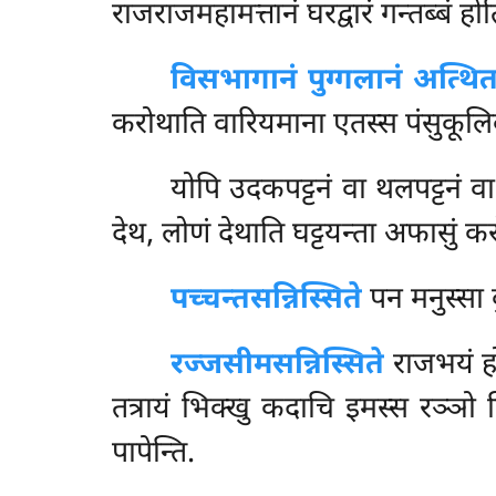
राजराजमहामत्तानं घरद्वारं गन्तब्बं होत
विसभागानं पुग्गलानं अत्थित
करोथाति वारियमाना एतस्स पंसुकूलिक
योपि
उदकपट्टनं वा थलपट्टनं व
देथ, लोणं देथाति घट्टयन्ता अफासुं कर
पच्चन्तसन्निस्सिते
पन मनुस्सा बु
रज्जसीमसन्निस्सिते
राजभयं होत
तत्रायं भिक्खु कदाचि इमस्स रञ्ञ
पापेन्ति.