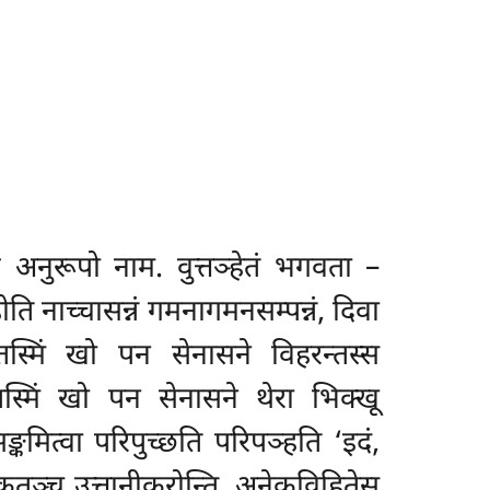
ं अनुरूपो नाम. वुत्तञ्हेतं भगवता –
ति नाच्चासन्नं गमनागमनसम्पन्नं, दिवा
 तस्मिं खो पन सेनासने विहरन्तस्स
स्मिं खो पन सेनासने थेरा भिक्खू
मित्वा परिपुच्छति परिपञ्हति ‘इदं,
ीकतञ्च उत्तानीकरोन्ति, अनेकविहितेसु