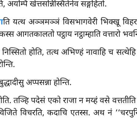
ि, अयम्पि खेत्तसन्निस्सितेनेव सङ्गहितो.
ा
ति यत्थ अञ्ञमञ्ञं विसभागवेरी भिक्खू विहर
स्स आगतकालतो पट्ठाय नट्ठाम्हाति वत्तारो भवन्
ा निस्सितो होति, तत्थ अभिण्हं नावाहि च सत्थ
ोन्ति.
द्धादीसु अप्पसन्ना होन्ति.
ि. तञ्हि पदेसं एको राजा न मय्हं वसे वत्ततीति 
ो विजिते विचरति, कदाचि एतस्स. अथ नं ‘‘चरपु