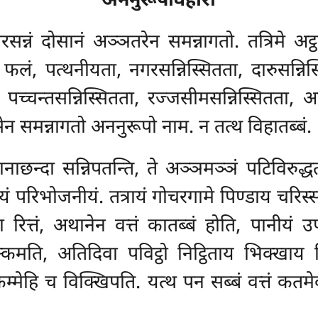
अननुरूपविहारो
सन्नं दोसानं अञ्ञतरेन समन्नागतो. तत्रिमे अट्ठा
फं, फलं, पत्थनीयता, नगरसन्निस्सितता, दारुसन्नि
ता, पच्चन्तसन्निस्सितता, रज्जसीमसन्निस्सितता
ोसेन समन्नागतो अननुरूपो नाम. न तत्थ विहातब्बं.
ाछन्दा सन्निपतन्ति, ते अञ्ञमञ्ञं पटिविरुद्ध
नीयं परिभोजनीयं. तत्रायं गोचरगामे पिण्डाय
चरिस्
ित्तं, अथानेन वत्तं कातब्बं होति, पानीयं उपट्ठ
कमति, अतिदिवा पविट्ठो निट्ठिताय भिक्खाय
कम्मेहि च विक्खिपति. यत्थ पन सब्बं वत्तं कतमे