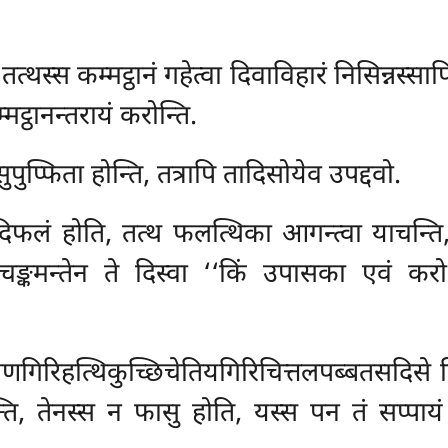
त्थस्स कम्मट्ठानं गहेत्वा दिवाविहारं निसिन्नस्
मट्ठानन्तरायं करोन्ति.
ुप्फिता होन्ति, तत्रापि तादिसोयेव उपद्दवो.
िफलं होति, तत्थ फलत्थिका आगन्त्वा याचन्ति,
चङ्कमन्तेन ते दिस्वा ‘‘किं उपासका एवं करो
गिरिहत्थिकुच्छिचेतियगिरिचित्तलपब्बतसदिसे वि
, तेनस्स न फासु होति, यस्स पन तं सप्पायं हो