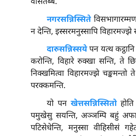
वसितब्बं.
नगरसन्निस्सिते
विसभागारम्मणान
न देन्ति, इस्सरमनुस्सापि विहारमज्झे 
दारुसन्निस्सये
पन यत्थ कट्ठानि 
करोन्ति, विहारे रुक्खा सन्ति, ते छ
निक्खमित्वा विहारमज्झे चङ्कमन्तो
परक्कमन्ति.
यो पन
खेत्तसन्निस्सितो
होति स
पमुखेसु सयन्ति, अञ्ञम्पि बहुं अफा
पटिसेधेन्ति, मनुस्सा वीहिसीसं गहे