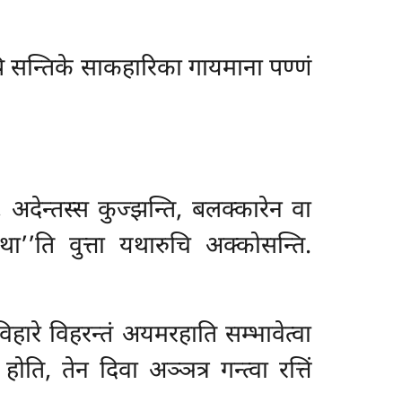
सापि सन्तिके साकहारिका गायमाना पण्णं
 अदेन्तस्स कुज्झन्ति, बलक्कारेन वा
था’’ति वुत्ता यथारुचि अक्कोसन्ति.
हारे विहरन्तं अयमरहाति सम्भावेत्वा
ति, तेन दिवा अञ्ञत्र गन्त्वा रत्तिं