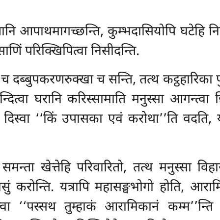
ि आपाथमागच्छन्ति, कुम्भदासियोपि घटेहि निघं
साणिं परिक्खिपित्वा निसीदन्ति.
च दब्बुपकरणरुक्खा च सन्ति, तत्थ कट्ठहारिका पु
िन्दित्वा घरानि करिस्सामाति मनुस्सा आगन्त्व
 ते दिस्वा ‘‘किं उपासका एवं करोथा’’ति वदति
मन्ता खेत्तेहि परिवारितो, तत्थ मनुस्सा विहार
सुं करोन्ति. यत्रापि महासङ्घभोगो होति, आराम
त्वा ‘‘पस्सथ तुम्हाकं आरामिकानं कम्म’’न्ति