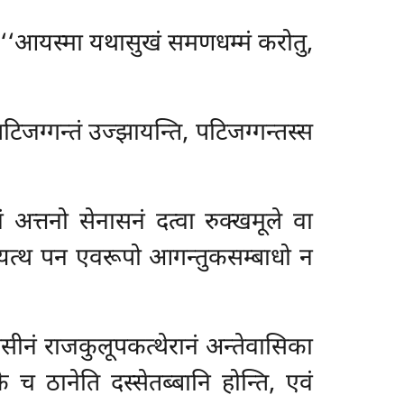
ि ‘‘आयस्मा यथासुखं समणधम्मं करोतु,
िजग्गन्तं उज्झायन्ति, पटिजग्गन्तस्स
 अत्तनो सेनासनं दत्वा रुक्खमूले वा
. यत्थ पन एवरूपो आगन्तुकसम्बाधो न
नं राजकुलूपकत्थेरानं अन्तेवासिका
च ठानेति दस्सेतब्बानि होन्ति, एवं