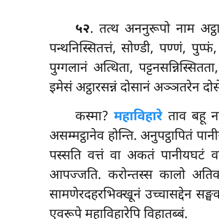
५२
. तत्थ अननुरूपो नाम अट्ठार
पन्थनिस्सितत्तं, सोण्डी, पण्णं, पुप्
पुग्गलानं अत्थिता, पट्टनसन्निस्सित
इमेसं अट्ठारसन्नं दोसानं अञ्ञतरेन द
कस्मा?
महाविहारे
ताव बहू नान
असम्मट्ठानेव होन्ति. अनुपट्ठापितं पा
पस्सति वत्तं वा अकतं पानीयघटं वा र
आपज्जति. करोन्तस्स कालो अतिक्
सामणेरदहरभिक्खूनं उच्चासद्देन सङ्घ
एवरूपे महाविहारेपि विहातब्बं.