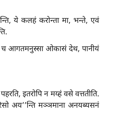
न्ति, ये कलहं
करोन्ता मा, भन्ते, एवं
ति.
ेहि च आगतमनुस्सा ओकासं देथ, पानीयं
पहरति, इतरोपि न मय्हं वसे वत्ततीति.
रिसो अय’’न्ति मञ्ञमाना अनयब्यसनं