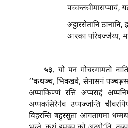
पच्चन्तसीमासप्पायं, यत
अट्ठारसेतानि
ठानानि, इ
आरका परिवज्जेय्य, मग
५३
. यो
पन गोचरगामतो नातिदू
‘‘कथञ्च, भिक्खवे, सेनासनं पञ्चङ्गसम
अप्पाकिण्णं रत्तिं अप्पसद्दं अप
अप्पकसिरेनेव उप्पज्जन्ति चीवरपि
विहरन्ति बहुस्सुता आगतागमा धम्मध
भन्ते, कथं इमस्स को अत्थो’ति, तस्स