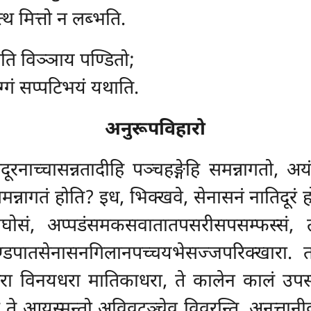
्थ मित्तो न लब्भति.
ति विञ्ञाय पण्डितो;
्गं सप्पटिभयं यथाति.
अनुरूपविहारो
रनाच्चासन्नतादीहि पञ्चहङ्गेहि समन्नागतो, अय
न्नागतं होति? इध, भिक्खवे, सेनासनं नातिदूरं हो
्पनिग्घोसं, अप्पडंसमकसवातातपसरीसपसम्फस्सं,
ण्डपातसेनासनगिलानपच्चयभेसज्जपरिक्खारा. त
रा विनयधरा मातिकाधरा, ते कालेन कालं उपसङ्क
 ते आयस्मन्तो अविवटञ्चेव विवरन्ति, अनुत्तान