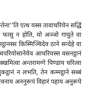
्तेना’’ति एत्थ यस्स तावाचरियेन सद्धिं
्थ फासु न होति, यो अञ्ञो गावुते वा
ठानस्स किस्मिञ्चिदेव ठाने सन्देहे वा
िच्चपरियोसानेयेव आचरियस्स वसनट्ठानं
क्खमित्वा अन्तरामग्गे पिण्डाय चरित्वा
्ठानं न लभति, तेन कम्मट्ठाने सब्बं
ाधिभावनाय अननुरूपं विहारं पहाय अनुरूपे