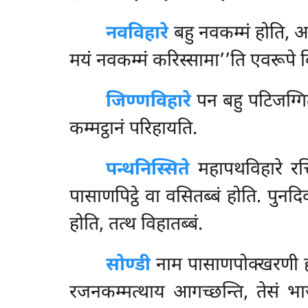
नवविहारे
बहु नवकम्मं होति, अ
मयं नवकम्मं करिस्सामा’’ति एवरूपे वि
जिण्णविहारे
पन बहु पटिजग्गितब
कम्मट्ठानं परिहायति.
पन्थनिस्सिते
महापथविहारे रत्त
पासाणपिट्ठे वा वसितब्बं होति. पु
होति, तत्थ विहातब्बं.
सोण्डी
नाम पासाणपोक्खरणी हो
रजनकम्मत्थाय आगच्छन्ति, तेसं भाज