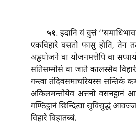
५१
. इदानि
यं वुत्तं ‘‘समाधिभा
एकविहारे वसतो फासु होति, तेन तत्थ
अड्ढयोजने वा योजनमत्तेपि वा सप्पायो
सतिसम्मोसे वा जाते कालस्सेव विहारे
गन्त्वा तंदिवसमाचरियस्स सन्तिके कम्म
अकिलमन्तोयेव अत्तनो वसनट्ठानं आगन
गण्ठिट्ठानं छिन्दित्वा सुविसुद्धं आवज
विहारे विहातब्बं.