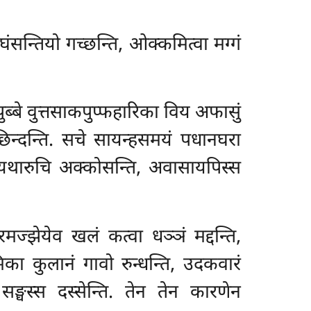
सन्तियो गच्छन्ति, ओक्कमित्वा मग्गं
ब्बे वुत्तसाकपुप्फहारिका विय अफासुं
ा छिन्दन्ति. सचे सायन्हसमयं पधानघरा
, यथारुचि अक्कोसन्ति, अवासायपिस्स
मज्झेयेव खलं कत्वा धञ्ञं मद्दन्ति,
िका कुलानं गावो रुन्धन्ति, उदकवारं
 सङ्घस्स दस्सेन्ति. तेन तेन कारणेन