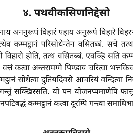
४. पथवीकसिणनिद्देसो
वनाय अननुरूपं विहारं पहाय अनुरूपे विहारे विहरन
ेव कम्मट्ठानं परिसोधेन्तेन वसितब्बं. सचे तत
 विहारो होति, तत्थ वसितब्बं. एवञ्हि सति कम्मट्
 वत्तं कत्वा अन्तरामग्गे पिण्डाय चरित्वा भत्तक
ट्ठानं सोधेत्वा दुतियदिवसे आचरियं वन्दित्वा नि
्तुं सक्खिस्सति. यो पन योजनप्पमाणेपि फासुकट
्जनपटिबद्धं कम्मट्ठानं कत्वा दूरम्पि गन्त्वा सम