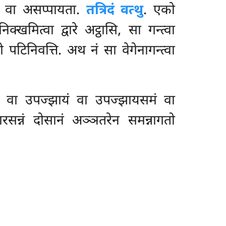
य वा असप्पायता.
तत्रिदं वत्थु
. एको
मित्वा द्वारे अट्ठासि, सा गन्त्वा
पटिनिवत्ति. अथ नं सा वेगेनागन्त्वा
 वा उपज्झायं वा उपज्झायसमं वा
ारसन्नं दोसानं अञ्ञतरेन समन्नागतो