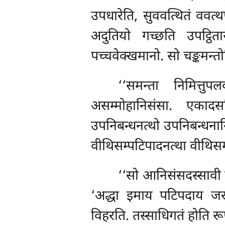
उपधारेति, सुववत्थितं ववत्थप
अदुतियो गच्छति उपट्ठ
पच्चवेक्खमानो. सो चङ्कमन्त
‘‘समन्ता निमित्तु
असम्मोहानिसंसा. एकादसव
उपनिबन्धनत्थो उपनिबन्धना
वीथिसम्पटिपादनत्था वीथिसम
‘‘सो आनिसंसदस्सावी रत
‘अद्धा इमाय पटिपदाय जरा
विहरति. तस्साधिगतं होति रू