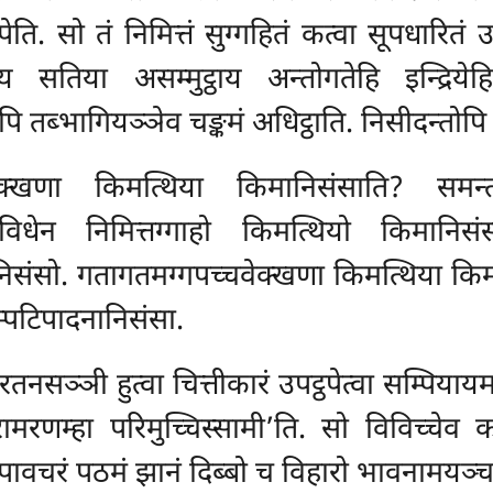
ेति. सो तं निमित्तं सुग्गहितं कत्वा सूपधारितं उ
िताय सतिया
असम्मुट्ठाय अन्तोगतेहि इन्द्र
ोपि तब्भागियञ्ञेव चङ्कमं अधिट्ठाति. निसीदन्तो
पलक्खणा किमत्थिया किमानिसंसाति? समन्त
िधेन निमित्तग्गाहो किमत्थियो किमानिसं
निसंसो. गतागतमग्गपच्चवेक्खणा किमत्थिया कि
्पटिपादनानिसंसा.
नसञ्ञी हुत्वा चित्तीकारं उपट्ठपेत्वा सम्पियायम
मरणम्हा परिमुच्चिस्सामी’ति. सो विविच्चेव
पावचरं पठमं झानं दिब्बो च विहारो भावनामयञ्च 