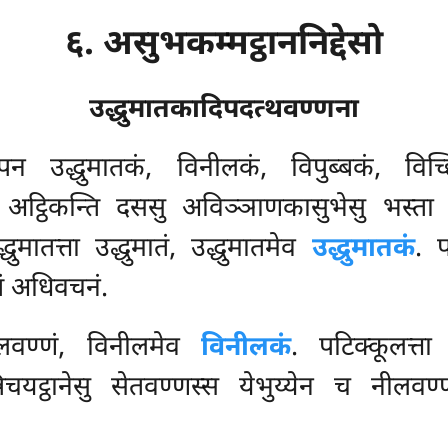
६. असुभकम्मट्ठाननिद्देसो
उद्धुमातकादिपदत्थवण्णना
पन उद्धुमातकं, विनीलकं, विपुब्बकं, विच्छि
 अट्ठिकन्ति दससु अविञ्ञाणकासुभेसु भस्ता 
ुमातत्ता उद्धुमातं, उद्धुमातमेव
उद्धुमातकं
. प
तं अधिवचनं.
नीलवण्णं, विनीलमेव
विनीलकं
. पटिक्कूलत्ता
बसन्निचयट्ठानेसु सेतवण्णस्स येभुय्येन च नीलव