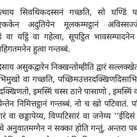
तत्थाय सिवथिकदस्सनं गच्छति, सो घण्डिं पहरि
ककेन अदुतियेन मूलकम्मट्ठानं अविस्सज्ज
 वा यट्ठिं वा गहेत्वा, सूपट्ठित भावसम्पादनेन अ
िगतमनेन हुत्वा गन्तब्बं.
य असुकद्वारेन निक्खन्तोम्हीति द्वारं सल्लक्खेत
ाभिमुखो वा गच्छति, पच्छिमउत्तरदक्खिणदिसाभि
 दक्खिणतो, इमस्मिं चस्स ठाने पासाणो
, इमस्मिं 
न्तेन निमित्तट्ठानं गन्तब्बं. नो च खो पटिवातं. 
हारं वा छड्डापेय्य, विप्पटिसारं वा जनेय्य ‘‘ईदि
 सचे अनुवातमग्गेन न सक्का होति गन्तुं, अन्तरा