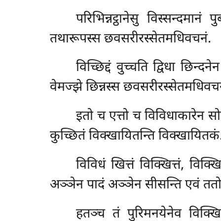
परिभिन्नट्ठानेसु विस्सन्दमानं पु
तथारूपस्स छवसरीरस्सेतमधिवचनं.
विच्छिद्दं वुच्चति द्विधा छिन्दन
वेमज्झे छिन्नस्स छवसरीरस्सेतमधिवचन
इतो च एत्तो च विविधाकारेन सो
कुच्छितं विक्खायितन्ति विक्खायित
विविधं
खित्तं विक्खित्तं, विक्ख
अञ्ञेन पादं अञ्ञेन सीसन्ति एवं तत
हतञ्च तं पुरिमनयेनेव विक्ख