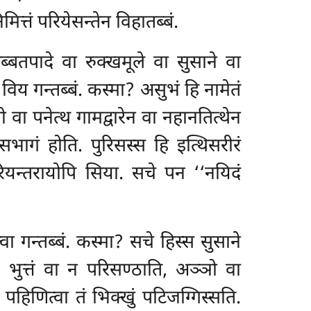
िमित्तं परियेसन्तेन विहातब्बं.
ब्बतपादे वा रुक्खमूले वा सुसाने वा
विय गन्तब्बं. कस्मा? असुभं हि नामेतं
 वा पनेत्थ गामद्वारेन वा नहानतित्थेन
ागं होति. पुरिसस्स हि इत्थिसरीरं
चरियन्तरायोपि सिया. सचे पन ‘‘नयिदं
ा गन्तब्बं. कस्मा? सचे हिस्स सुसाने
ि, भुत्तं वा न परिसण्ठाति, अञ्ञो वा
पहिणित्वा तं भिक्खुं पटिजग्गिस्सति.