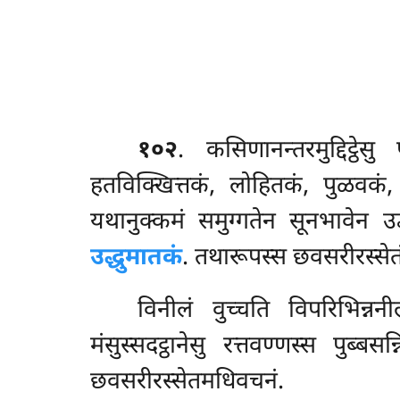
१०२
. कसिणानन्तरमुद्दिट्ठेसु
हतविक्खित्तकं, लोहितकं, पुळवकं,
यथानुक्कमं समुग्गतेन सूनभावेन उद्ध
उद्धुमातकं
. तथारूपस्स छवसरीरस्से
विनीलं वुच्चति विपरिभिन्न
मंसुस्सदट्ठानेसु रत्तवण्णस्स पुब्
छवसरीरस्सेतमधिवचनं.