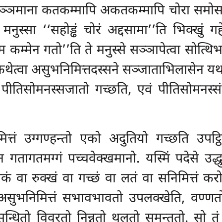
 मञ्ञमाना कतकम्मापि अकतकम्मापि चोरा समोसरन्त
मनुस्सा ‘‘सहोड्ढं चोरं अद्दसामा’’ति भिक्खुं ग
म कम्मेन गतो’’ति ते मनुस्से सञ्ञापेत्वा सोत्थ
ो कथेत्वा असुभनिमित्तदस्सने सञ्जाताभिलासेन 
ीतिसोमनस्सजातो गच्छति, एवं पीतिसोमनस्सं उप
ित्तं उग्गण्हन्तो एको अदुतियो गच्छति उपट्ठ
न गतागतमग्गं पच्चवेक्खमानो. यस्मिं पदेसे उद्धु
िकं वा रुक्खं वा गच्छं वा लतं वा सनिमित्तं कर
ं असुभनिमित्तं सभावभावतो उपलक्खेति, वण्णत
्धितो विवरतो निन्नतो थलतो समन्ततो. सो तं न