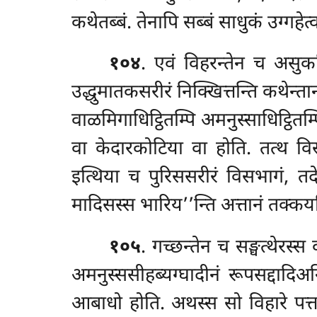
कथेतब्बं. तेनापि सब्बं साधुकं उग्गहेत्व
१०४
. एवं विहरन्तेन च असुकस्
उद्धुमातकसरीरं निक्खित्तन्ति कथेन्ता
वाळमिगाधिट्ठितम्पि अमनुस्साधिट्ठितम
वा केदारकोटिया वा होति. तत्थ वि
इत्थिया च पुरिससरीरं विसभागं, तदे
मादिसस्स भारिय’’न्ति अत्तानं तक्कयत
१०५
. गच्छन्तेन
च सङ्घत्थेरस्
अमनुस्ससीहब्यग्घादीनं रूपसद्दादिअन
आबाधो होति. अथस्स सो विहारे पत्तची