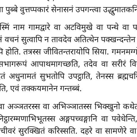
ा पुब्बे वुत्तप्पकारं सेनासनं उपगन्त्वा उद्धुमातकन
मिं नाम गामद्वारे वा अटविमुखे वा पन्थे वा प
नं वचनं सुत्वापि
न तावदेव अतित्थेन पक्खन्दन्तेन 
्पि होति. तत्रस्स जीवितन्तरायोपि सिया. गमनमग्गो
सभागरूपं आपाथमागच्छति, तदेव वा सरीरं विसभ
तं अधुनामतं सुभतोपि उपट्ठाति, तेनस्स ब्रह्म
ि, एवं तक्कयमानेन गन्तब्बं.
स वा अञ्ञतरस्स वा अभिञ्ञातस्स भिक्खुनो कथेत्व
िट्ठारम्मणाभिभूतस्स अङ्गपच्चङ्गानि वा पवेधेन्त
वरं सुरक्खितं करिस्सति. दहरे वा सामणेरे वा 