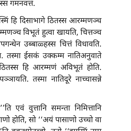
स्स गमनवत्तं.
स्मिं हि दिसाभागे ठितस्स आरम्मणञ्च
म्मणञ्च विभूतं हुत्वा खायति, चित्तञ्च
गन्धेन उब्बाळ्हस्स चित्तं विधावति.
ति. तस्मा ईसकं उक्कम्म नातिअनुवाते
ूरे ठितस्स हि आरम्मणं अविभूतं होति.
ञायति. तस्मा नातिदूरे नाच्चासन्ने
ति एवं वुत्तानि समन्ता निमित्तानि
साणो होति, सो ‘‘अयं पासाणो उच्चो वा