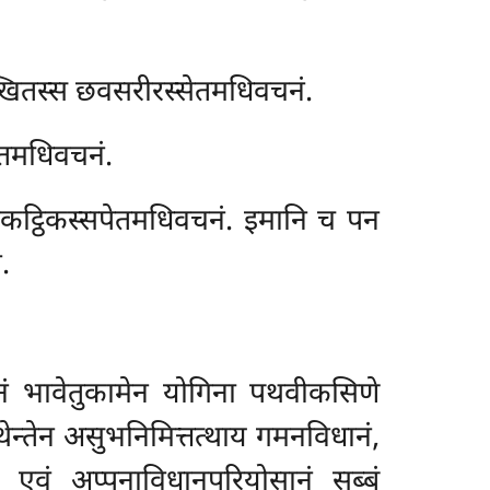
्खितस्स छवसरीरस्सेतमधिवचनं.
ेतमधिवचनं.
पि एकट्ठिकस्सपेतमधिवचनं. इमानि च पन
.
 झानं भावेतुकामेन योगिना पथवीकसिणे
ं कथेन्तेन असुभनिमित्तत्थाय गमनविधानं,
ि एवं अप्पनाविधानपरियोसानं सब्बं