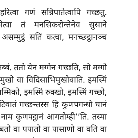
त्वा गणं सन्निपातेत्वापि गच्छतु.
ेत्वा तं मनसिकरोन्तेनेव सुसाने
सम्मुट्ठं सतिं कत्वा, मनच्छट्ठानञ्च
ब्बं. ततो येन मग्गेन गच्छति, सो मग्गो
मुखो वा विदिसाभिमुखोवाति. इमस्मिं
वम्मिको, इमस्मिं रुक्खो, इमस्मिं गच्छो,
पटिवातं गच्छन्तस्स हि कुणपगन्धो घानं
सं नाम कुणपट्ठानं आगतोम्ही’’ति. तस्मा
 पब्बतो वा पपातो वा पासाणो वा वति वा