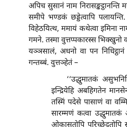
अपिच सुसानं नाम निरासङ्कट्ठानन्ति
समीपे भण्डकं छड्डेत्वापि पलायन्ति. 
विहेठयित्थ, ममायं कथेत्वा इमिना ना
गमने. तस्मा वुत्तप्पकारस्स भिक्खुन
यञ्ञसालं, अधनो वा पन निधिट्ठानं प
गन्तब्बं. वुत्तञ्हेतं –
‘‘उद्धुमातकं असुभनिम
इन्द्रियेहि अबहिगतेन मानसे
तस्मिं पदेसे पासाणं वा वम्म
सारम्मणं कत्वा उद्धुमातक
ओकासतोपि परिच्छेदतोपि सन