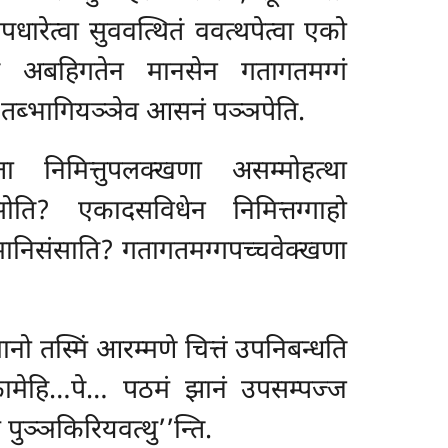
पधारेत्वा सुववत्थितं ववत्थपेत्वा एको
ियेहि अबहिगतेन मानसेन गतागतमग्गं
पि तब्भागियञ्ञेव आसनं पञ्ञपेति.
ा निमित्तुपलक्खणा असम्मोहत्था
सोति? एकादसविधेन निमित्तग्गाहो
मानिसंसाति? गतागतमग्गपच्चवेक्खणा
ानो तस्मिं आरम्मणे चित्तं उपनिबन्धति
 कामेहि…पे… पठमं झानं उपसम्पज्ज
पुञ्ञकिरियवत्थु’’न्ति.