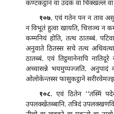
कण्टकट्ठानं वा उदकं वा चिक्खल्लं वा
१०७
. एवं गतेन पन न ताव असु
न विभूतं हुत्वा खायति, चित्तञ्च न कम
कम्मनियं होति, तत्थ ठातब्बं. पटिव
अनुवाते ठितस्स सचे तत्थ अधिवत्था 
ठातब्बं. एवं तिट्ठमानेनापि नातिदूर
अच्चासन्ने भयमुप्पज्जति. अनुपादं
ओलोकेन्तस्स फासुकट्ठाने सरीरवेमज्झ
१०८
. एवं ठितेन ‘‘तस्मिं पद
उपलक्खेतब्बानि. तत्रिदं उपलक्खणविध