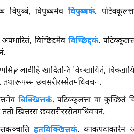
ब्बं विपुब्बं, विपुब्बमेव
विपुब्बकं
. पटिक्कूलत्त
ेन अपधारितं, विच्छिद्दमेव
विच्छिद्दकं
. पटिक्कूलत्त
ं.
णसिङ्गालादीहि खादितन्ति विक्खायितं, विक्खा
कं. तथारूपस्स छवसरीरस्सेतमधिवचनं.
ित्तमेव
विक्खित्तकं
. पटिक्कूलत्ता वा कुच्छितं वि
ो ततो खित्तस्स छवसरीरस्सेतमधिवचनं.
ित्तकञ्चाति
हतविक्खित्तकं
. काकपदाकारेन अङ्ग