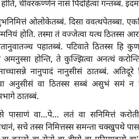
 होति, चीवरकण्णेन नासं पिदहित्वा गन्तब्बं. इदम
भनिमित्तं ओलोकेतब्बं. दिसा ववत्थपेतब्बा. एक
्मनियं होति. तस्मा तं वज्जेत्वा यत्थ ठितस्स आर
ातानुवातञ्च पहातब्बं. पटिवाते ठितस्स हि कुणप
अमनुस्सा होन्ति, ते कुज्झित्वा अनत्थं करोन्
े नाच्चासन्ने नानुपादं नानुसीसं ठातब्बं. अतिद
 वा अनुसीसं वा ठितस्स सब्बं असुभं समं न पञ्
भागे ठातब्बं.
ेसे पासाणं वा…पे… लतं वा सनिमित्तं करोती’’
ानं, सचे तस्स निमित्तस्स समन्ता चक्खुपथे पा