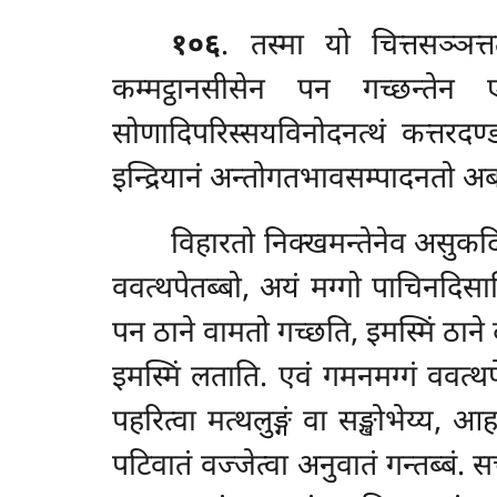
१०६
. तस्मा यो चित्तसञ्ञत्
कम्मट्ठानसीसेन पन गच्छन्तेन ए
सोणादिपरिस्सयविनोदनत्थं कत्तरदण्डं
इन्द्रियानं अन्तोगतभावसम्पादनतो अबह
विहारतो निक्खमन्तेनेव असुकदिसा
ववत्थपेतब्बो, अयं मग्गो पाचिनदिस
पन ठाने वामतो गच्छति, इमस्मिं ठाने
इमस्मिं लताति. एवं गमनमग्गं ववत्थपे
पहरित्वा मत्थलुङ्गं वा सङ्खोभेय्य, आ
पटिवातं वज्जेत्वा अनुवातं गन्तब्बं.