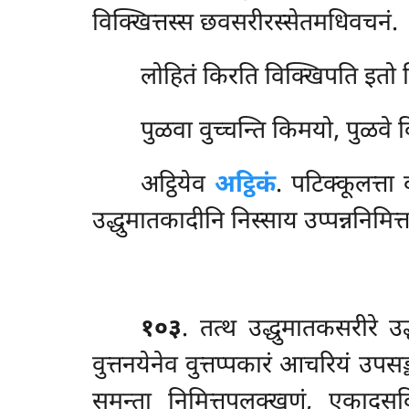
विक्खित्तस्स छवसरीरस्सेतमधिवचनं.
लोहितं
किरति विक्खिपति इतो 
पुळवा वुच्चन्ति किमयो, पुळवे
अट्ठियेव
अट्ठिकं
. पटिक्कूलत्ता
उद्धुमातकादीनि निस्साय उप्पन्ननिमित्त
१०३
. तत्थ उद्धुमातकसरीरे उद
वुत्तनयेनेव वुत्तप्पकारं आचरियं उपसङ्
समन्ता निमित्तुपलक्खणं, एकादसवि