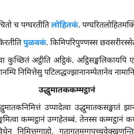
चितो च पग्घरतीति
लोहितकं
. पग्घरितलोहितमक
 किरतीति
पुळवकं
. किमिपरिपुण्णस्स छवसरीरस्स
 वा कुच्छितं अट्ठीति अट्ठिकं. अट्ठिसङ्खलिकाय
ानम्पि निमित्तेसु पटिलद्धज्झानानम्पेतानेव नामानि
उद्धुमातककम्मट्ठानं
्धुमातकनिमित्तं उप्पादेत्वा उद्धुमातकसङ्खातं
कमित्वा कम्मट्ठानं उग्गहेतब्बं. तेनस्स कम्मट्ठान
धेन निमित्तग्गाहो, गतागतमग्गपच्चवेक्खणन्त