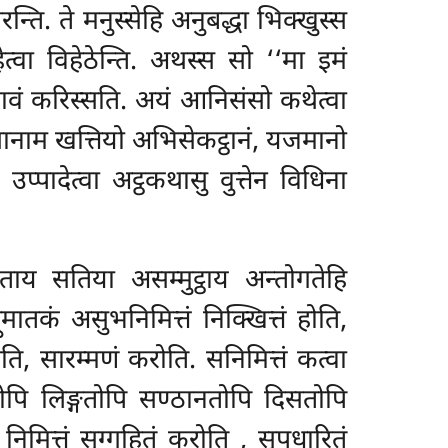
ि. ते मनुस्सेहि अनुबद्धा भिक्खुस्स
हेत्वा विहेठेन्ति. अथस्स सो ‘‘मा इमं
िभावं करिस्सति. अयं आनिसंसो कथेत्वा
यथानाम खत्तियो अभिसेकट्ठानं, यजमानो
्पादेत्वा अट्ठकथासु वुत्तेन विधिना
िताय सतिया असम्मुट्ठाय अन्तोगतेहि
मातकं असुभनिमित्तं निक्खित्तं होति,
ोति, सारम्मणं करोति. सनिमित्तं कत्वा
ोपि लिङ्गतोपि सण्ठानतोपि दिसतोपि
िमित्तं सुग्गहितं करोति
, सूपधारितं