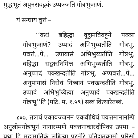
मुद्धभूतं अपुनरावट्टकं उप्पज्जति गोत्रभुञाणं.
यं सन्धाय वुत्तं –
‘‘कथं
बहिद्धा वुट्ठानविवट्टने पञ्ञा
गोत्रभुञाणं? उप्पादं अभिभुय्यतीति गोत्रभु.
पवत्तं…पे… उपायासं अभिभुय्यतीति गोत्रभु.
बहिद्धा सङ्खारनिमित्तं अभिभुय्यतीति गोत्रभु.
अनुप्पादं पक्खन्दतीति गोत्रभु. अप्पवत्तं…पे…
अनुपायासं निरोधं निब्बानं पक्खन्दतीति
गोत्रभु.
उप्पादं अभिभुय्यित्वा अनुप्पादं पक्खन्दतीति
गोत्रभू’’ति (पटि. म. १.५९) सब्बं वित्थारेतब्बं.
. तत्रायं एकावज्जनेन एकवीथियं पवत्तमानानम्पि
८०७
अनुलोमगोत्रभूनं नानारम्मणे पवत्तनाकारदीपिका उपमा –
यथा हि महामातिकं लङ्घित्वा परतीरे पतिट्ठातुकामो पुरिसो