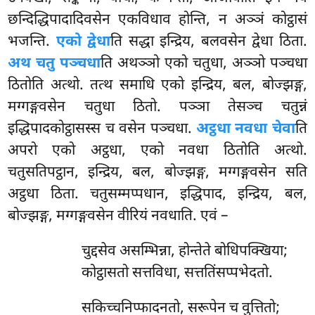
छन्दिद्धिपादादिवसेन एकविधाव होन्ति, न अञ्ञं कोट्ठासं
भजन्ति.
एको द्वेधा
ति सद्धा इन्द्रिय, बलवसेन द्वेधा ठिता.
अथ चतु पञ्चधा
ति अथञ्ञो एको चतुधा, अञ्ञो पञ्चधा
ठितोति अत्थो. तत्थ समाधि एको इन्द्रिय, बल, बोज्झङ्ग,
मग्गङ्गवसेन चतुधा ठितो. पञ्ञा तेसञ्च चतुन्नं
इद्धिपादकोट्ठासस्स च
वसेन पञ्चधा.
अट्ठधा नवधा चेवा
ति
अपरो एको अट्ठधा, एको नवधा ठितोति अत्थो.
चतुसतिपट्ठान, इन्द्रिय, बल, बोज्झङ्ग, मग्गङ्गवसेन सति
अट्ठधा ठिता. चतुसम्मप्पधान, इद्धिपाद, इन्द्रिय, बल,
बोज्झङ्ग, मग्गङ्गवसेन वीरियं नवधाति. एवं –
चुद्दसेव
असम्भिन्ना, होन्तेते बोधिपक्खिया;
कोट्ठासतो सत्तविधा, सत्ततिंसप्पभेदतो.
सकिच्चनिप्फादनतो, सरूपेन च वुत्तितो;