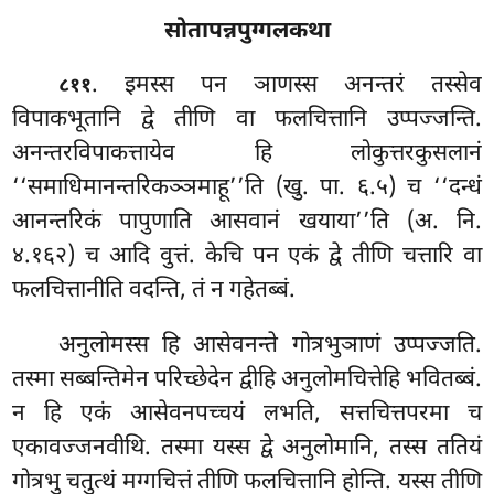
सोतापन्नपुग्गलकथा
. इमस्स पन ञाणस्स अनन्तरं तस्सेव
८११
विपाकभूतानि द्वे तीणि वा फलचित्तानि उप्पज्जन्ति.
अनन्तरविपाकत्तायेव हि लोकुत्तरकुसलानं
‘‘समाधिमानन्तरिकञ्ञमाहू’’ति (खु. पा. ६.५) च ‘‘दन्धं
आनन्तरिकं पापुणाति आसवानं खयाया’’ति (अ. नि.
४.१६२) च आदि वुत्तं. केचि पन एकं द्वे तीणि चत्तारि वा
फलचित्तानीति वदन्ति, तं न गहेतब्बं.
अनुलोमस्स हि आसेवनन्ते गोत्रभुञाणं उप्पज्जति.
तस्मा सब्बन्तिमेन परिच्छेदेन द्वीहि अनुलोमचित्तेहि भवितब्बं.
न हि एकं आसेवनपच्चयं लभति, सत्तचित्तपरमा च
एकावज्जनवीथि. तस्मा यस्स द्वे अनुलोमानि, तस्स ततियं
गोत्रभु चतुत्थं मग्गचित्तं तीणि फलचित्तानि होन्ति. यस्स तीणि