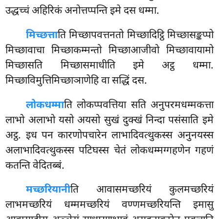
उद्धच्चं अहिरिकं अनोत्तप्पन्ति इमे दस धम्मा.
मिच्छत्ता
ति मिच्छापवत्तनतो मिच्छादिट्ठि मिच्छासङ्कप्पो
मिच्छावाचा मिच्छाकम्मन्तो मिच्छाआजीवो मिच्छावायामो
मिच्छासति मिच्छासमाधीति इमे अट्ठ धम्मा.
मिच्छाविमुत्तिमिच्छाञाणेहि वा सद्धिं दस.
लोकधम्मा
ति लोकप्पवत्तिया सति अनुपरमधम्मकत्ता
लाभो अलाभो यसो अयसो सुखं दुक्खं निन्दा पसंसाति इमे
अट्ठ. इध पन कारणोपचारेन लाभादिवत्थुकस्स अनुनयस्स
अलाभादिवत्थुकस्स पटिघस्स चेतं लोकधम्मग्गहणेन गहणं
कतन्ति वेदितब्बं.
मच्छरियानी
ति
आवासमच्छरियं कुलमच्छरियं
लाभमच्छरियं धम्ममच्छरियं वण्णमच्छरियन्ति इमासु