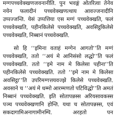
मग्गपच्चवेक्खणजवनानीति. पुन भवङ्गं ओतरित्वा तेनेव
नयेन
फलादीनं पच्चवेक्खणत्थाय आवज्जनादीनि
उप्पज्जन्ति. येसं उप्पत्तिया एस मग्गं पच्चवेक्खति, फलं
पच्चवेक्खति, पहीनकिलेसे पच्चवेक्खति, अवसिट्ठकिलेसे
पच्चवेक्खति, निब्बानं पच्चवेक्खति.
सो हि ‘‘इमिना वताहं मग्गेन आगतो’’ति मग्गं
पच्चवेक्खति, ततो ‘‘अयं मे आनिसंसो लद्धो’’ति फलं
पच्चवेक्खति. ततो ‘‘इमे नाम मे किलेसा पहीना’’ति
पहीनकिलेसे पच्चवेक्खति. ततो ‘‘इमे नाम मे किलेसा
अवसिट्ठा’’ति उपरिमग्गत्तयवज्झे किलेसे पच्चवेक्खति.
अवसाने च ‘‘अयं मे धम्मो आरम्मणतो पटिविद्धो’’ति अमतं
निब्बानं पच्चवेक्खति. इति सोतापन्नस्स अरियसावकस्स
पञ्च पच्चवेक्खणानि होन्ति. यथा च सोतापन्नस्स, एवं
सकदागामिअनागामीनम्पि. अरहतो पन