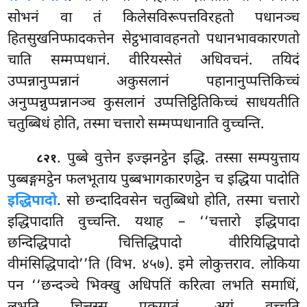
सोभनं वा तं किलेसविरूपत्तविरहतो पधानञ्च
हितसुखनिप्फादकत्तेन सेट्ठभावावहनतो पधानभावकारणतो
चाति सम्मप्पधानं. वीरियस्सेतं अधिवचनं. तयिदं
उप्पन्नानुप्पन्नानं अकुसलानं पहानानुप्पत्तिकिच्चं
अनुप्पन्नुप्पन्नानञ्च कुसलानं उप्पत्तिट्ठितिकिच्चं साधयतीति
चतुब्बिधं होति, तस्मा चत्तारो सम्मप्पधानाति वुच्चन्ति.
. पुब्बे वुत्तेन इज्झनट्ठेन इद्धि. तस्सा सम्पयुत्ताय
८२१
पुब्बङ्गमट्ठेन फलभूताय पुब्बभागकारणट्ठेन च इद्धिया पादोति
इद्धिपादो
. सो छन्दादिवसेन चतुब्बिधो होति, तस्मा चत्तारो
इद्धिपादाति वुच्चन्ति. यथाह – ‘‘चत्तारो इद्धिपादा
छन्दिद्धिपादो चित्तिद्धिपादो वीरियिद्धिपादो
वीमंसिद्धिपादो’’ति (विभ. ४५७). इमे लोकुत्तराव. लोकिया
पन ‘‘छन्दञ्चे भिक्खु अधिपतिं करित्वा लभति समाधिं,