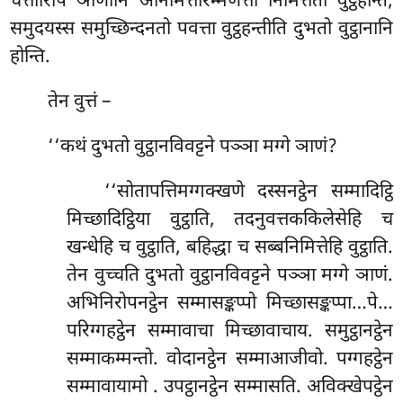
चत्तारिपि ञाणानि अनिमित्तारम्मणत्ता निमित्ततो वुट्ठहन्ति,
समुदयस्स समुच्छिन्दनतो पवत्ता वुट्ठहन्तीति दुभतो वुट्ठानानि
होन्ति.
तेन वुत्तं –
‘‘कथं दुभतो वुट्ठानविवट्टने पञ्ञा मग्गे ञाणं?
‘‘सोतापत्तिमग्गक्खणे दस्सनट्ठेन सम्मादिट्ठि
मिच्छादिट्ठिया वुट्ठाति, तदनुवत्तककिलेसेहि च
खन्धेहि च वुट्ठाति, बहिद्धा च सब्बनिमित्तेहि वुट्ठाति.
तेन वुच्चति दुभतो वुट्ठानविवट्टने पञ्ञा मग्गे ञाणं.
अभिनिरोपनट्ठेन सम्मासङ्कप्पो मिच्छासङ्कप्पा…पे…
परिग्गहट्ठेन सम्मावाचा मिच्छावाचाय. समुट्ठानट्ठेन
सम्माकम्मन्तो. वोदानट्ठेन सम्माआजीवो. पग्गहट्ठेन
सम्मावायामो
. उपट्ठानट्ठेन सम्मासति. अविक्खेपट्ठेन