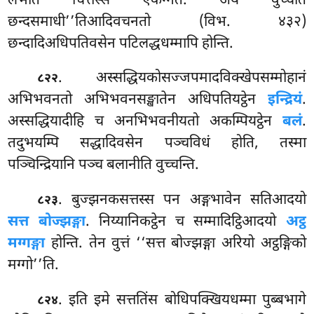
लभति चित्तस्स एकग्गतं. अयं वुच्चति
छन्दसमाधी’’तिआदिवचनतो (विभ. ४३२)
छन्दादिअधिपतिवसेन पटिलद्धधम्मापि होन्ति.
. अस्सद्धियकोसज्जपमादविक्खेपसम्मोहानं
८२२
अभिभवनतो अभिभवनसङ्खातेन अधिपतियट्ठेन
इन्द्रियं
.
अस्सद्धियादीहि च अनभिभवनीयतो अकम्पियट्ठेन
बलं
.
तदुभयम्पि सद्धादिवसेन पञ्चविधं होति, तस्मा
पञ्चिन्द्रियानि पञ्च बलानीति वुच्चन्ति.
. बुज्झनकसत्तस्स पन अङ्गभावेन सतिआदयो
८२३
सत्त बोज्झङ्गा
. निय्यानिकट्ठेन च सम्मादिट्ठिआदयो
अट्ठ
मग्गङ्गा
होन्ति. तेन वुत्तं ‘‘सत्त बोज्झङ्गा अरियो अट्ठङ्गिको
मग्गो’’ति.
. इति
इमे सत्ततिंस बोधिपक्खियधम्मा पुब्बभागे
८२४