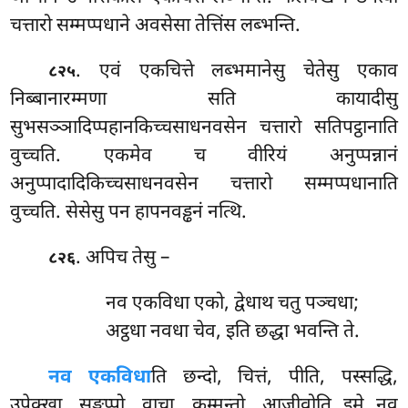
चत्तारो सम्मप्पधाने अवसेसा तेत्तिंस लब्भन्ति.
. एवं एकचित्ते लब्भमानेसु चेतेसु एकाव
८२५
निब्बानारम्मणा सति कायादीसु
सुभसञ्ञादिप्पहानकिच्चसाधनवसेन चत्तारो सतिपट्ठानाति
वुच्चति. एकमेव च वीरियं अनुप्पन्नानं
अनुप्पादादिकिच्चसाधनवसेन चत्तारो सम्मप्पधानाति
वुच्चति. सेसेसु पन हापनवड्ढनं नत्थि.
. अपिच तेसु –
८२६
नव एकविधा एको, द्वेधाथ चतु पञ्चधा;
अट्ठधा नवधा चेव, इति छद्धा भवन्ति ते.
नव एकविधा
ति छन्दो, चित्तं, पीति, पस्सद्धि,
उपेक्खा, सङ्कप्पो, वाचा, कम्मन्तो, आजीवोति इमे नव