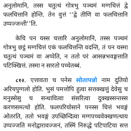
अनुलोमानि, तस्स चतुत्थं गोत्रभु पञ्चमं मग्गचित्तं द्वे
फलचित्तानि होन्ति. तेन वुत्तं ‘‘द्वे तीणि वा फलचित्तानि
उप्पज्जन्ती’’ति.
केचि पन यस्स चत्तारि अनुलोमानि, तस्स पञ्चमं
गोत्रभु छट्ठं मग्गचित्तं एकं फलचित्तन्ति वदन्ति, तं पन यस्मा
चतुत्थं पञ्चमं वा अप्पेति, न ततो परं आसन्नभवङ्गत्ताति
पटिक्खित्तं. तस्मा न सारतो पच्चेतब्बं.
. एत्तावता च पनेस
सोतापन्नो
नाम दुतियो
८१२
अरियपुग्गलो होति. भुसं पमत्तोपि हुत्वा सत्तक्खत्तुं देवेसु च
मनुस्सेसु च सन्धावित्वा संसरित्वा दुक्खस्सन्तस्स
करणसमत्थो होति. फलपरियोसाने पनस्स चित्तं भवङ्गं
ओतरति, ततो भवङ्गं उपच्छिन्दित्वा मग्गपच्चवेक्खणत्थाय
उप्पज्जति मनोद्वारावज्जनं, तस्मिं निरुद्धे पटिपाटिया सत्त