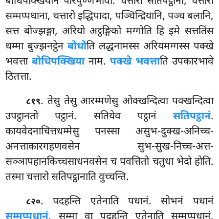
बोधिपक्खियानं परिपुण्णभावो. चत्तारो सतिपट्ठाना, चत्तारो
सम्मप्पधाना, चत्तारो इद्धिपादा, पञ्चिन्द्रियानि, पञ्च बलानि,
सत्त बोज्झङ्गा, अरियो अट्ठङ्गिको मग्गोति हि इमे सत्ततिंस
धम्मा बुज्झनट्ठेन
बोधो
ति लद्धनामस्स अरियमग्गस्स पक्खे
भवत्ता
बोधिपक्खिया
नाम.
पक्खे भवत्ता
ति उपकारभावे
ठितत्ता.
. तेसु
तेसु आरम्मणेसु ओक्खन्दित्वा पक्खन्दित्वा
८१९
उपट्ठानतो पट्ठानं. सतियेव पट्ठानं
सतिपट्ठानं
.
कायवेदनाचित्तधम्मेसु पनस्सा असुभ-दुक्ख-अनिच्च-
अनत्ताकारगहणवसेन
सुभ-सुख-निच्च-अत्त-
सञ्ञापहानकिच्चसाधनवसेन च पवत्तितो चतुधा भेदो होति.
तस्मा चत्तारो सतिपट्ठानाति वुच्चन्ति.
. पदहन्ति एतेनाति पधानं. सोभनं पधानं
८२०
सम्मप्पधानं
. सम्मा वा पदहन्ति एतेनाति सम्मप्पधानं.