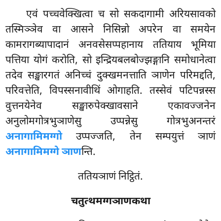
एवं पच्चवेक्खित्वा च सो सकदागामी अरियसावको
तस्मिञ्ञेव वा आसने निसिन्नो अपरेन वा समयेन
कामरागब्यापादानं अनवसेसप्पहानाय ततियाय भूमिया
पत्तिया योगं करोति, सो इन्द्रियबलबोज्झङ्गानि समोधानेत्वा
तदेव सङ्खारगतं अनिच्चं दुक्खमनत्ताति ञाणेन परिमद्दति,
परिवत्तेति, विपस्सनावीथिं ओगाहति. तस्सेवं पटिपन्नस्स
वुत्तनयेनेव सङ्खारुपेक्खावसाने एकावज्जनेन
अनुलोमगोत्रभुञाणेसु उप्पन्नेसु गोत्रभुअनन्तरं
अनागामिमग्गो
उप्पज्जति, तेन सम्पयुत्तं ञाणं
अनागामिमग्गे ञाण
न्ति.
ततियञाणं निट्ठितं.
चतुत्थमग्गञाणकथा