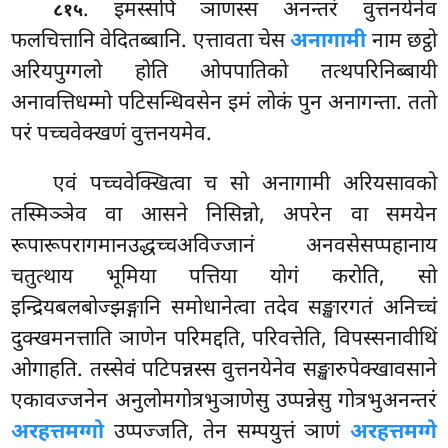
. इमस्सपि ञाणस्स अनन्तरं वुत्तनयेनेव
८१५
फलचित्तानि वेदितब्बानि. एत्तावता चेस
अनागामी
नाम छट्ठो
अरियपुग्गलो होति ओपपातिको तत्थपरिनिब्बायी
अनावत्तिधम्मो पटिसन्धिवसेन इमं लोकं पुन अनागन्ता. ततो
परं पच्चवेक्खणं वुत्तनयमेव.
एवं पच्चवेक्खित्वा च सो अनागामी अरियसावको
तस्मिञ्ञेव वा आसने निसिन्नो, अपरेन वा समयेन
रूपारूपरागमानउद्धच्चअविज्जानं अनवसेसप्पहानाय
चतुत्थाय भूमिया पत्तिया योगं करोति, सो
इन्द्रियबलबोज्झङ्गानि समोधानेत्वा तदेव सङ्खारगतं अनिच्चं
दुक्खमनत्ताति ञाणेन परिमद्दति, परिवत्तेति, विपस्सनावीथिं
ओगाहति. तस्सेवं पटिपन्नस्स वुत्तनयेनेव सङ्खारुपेक्खावसाने
एकावज्जनेन अनुलोमगोत्रभुञाणेसु
उप्पन्नेसु गोत्रभुअनन्तरं
अरहत्तमग्गो
उप्पज्जति, तेन सम्पयुत्तं ञाणं
अरहत्तमग्गे