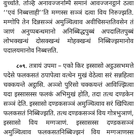
वुच्चति. तञ्हि अनावज्जनम्पि समानं आवज्जनट्ठाने ठत्वा
‘‘एवं निब्बत्ताही’’ति मग्गस्स सञ्ञं दत्वा विय निरुज्झति.
मग्गोपि तेन दिन्नसञ्ञं अमुञ्चित्वाव अवीचिसन्ततिवसेन तं
ञाणं अनुप्पबन्धमानो अनिब्बिद्धपुब्बं अपदालितपुब्बं
लोभक्खन्धं दोसक्खन्धं मोहक्खन्धं निब्बिज्झमानोव
पदालयमानोव निब्बत्तति.
. तत्रायं उपमा – एको किर इस्सासो अट्ठउसभमत्ते
८०९
पदेसे फलकसतं ठपापेत्वा वत्थेन मुखं वेठेत्वा सरं सन्नहित्वा
चक्कयन्ते अट्ठासि. अञ्ञो पुरिसो चक्कयन्तं आविज्झित्वा
यदा इस्सासस्स फलकं अभिमुखं होति, तदा तत्थ दण्डकेन
सञ्ञं देति. इस्सासो दण्डकसञ्ञं अमुञ्चित्वाव सरं खिपित्वा
फलकसतं निब्बिज्झति. तत्थ दण्डकसञ्ञं विय गोत्रभुञाणं,
इस्सासो विय मग्गञाणं. इस्सासस्स दण्डकसञ्ञं
अमुञ्चित्वाव फलकसतनिब्बिज्झनं विय मग्गञाणस्स