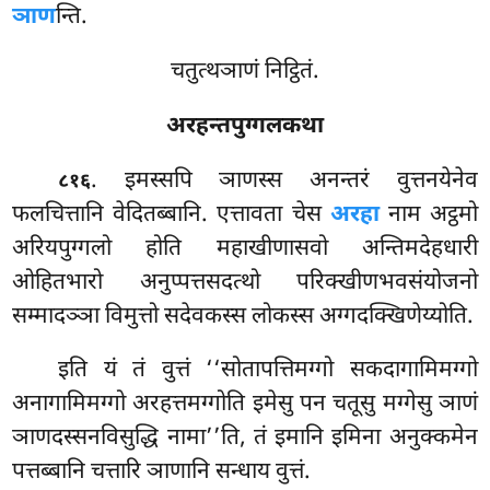
ञाण
न्ति.
चतुत्थञाणं निट्ठितं.
अरहन्तपुग्गलकथा
. इमस्सपि
ञाणस्स अनन्तरं वुत्तनयेनेव
८१६
फलचित्तानि वेदितब्बानि. एत्तावता चेस
अरहा
नाम अट्ठमो
अरियपुग्गलो होति महाखीणासवो अन्तिमदेहधारी
ओहितभारो अनुप्पत्तसदत्थो परिक्खीणभवसंयोजनो
सम्मादञ्ञा विमुत्तो सदेवकस्स लोकस्स अग्गदक्खिणेय्योति.
इति यं तं वुत्तं ‘‘सोतापत्तिमग्गो सकदागामिमग्गो
अनागामिमग्गो अरहत्तमग्गोति इमेसु पन चतूसु मग्गेसु ञाणं
ञाणदस्सनविसुद्धि नामा’’ति, तं इमानि इमिना अनुक्कमेन
पत्तब्बानि चत्तारि ञाणानि सन्धाय वुत्तं.