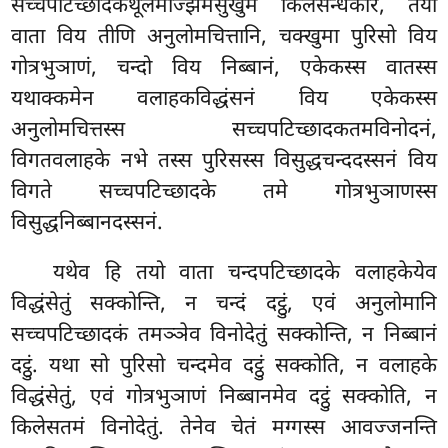
सच्चपटिच्छादकथूलमज्झिमसुखुमं किलेसन्धकारं, तयो
वाता विय तीणि अनुलोमचित्तानि, चक्खुमा पुरिसो विय
गोत्रभुञाणं, चन्दो विय निब्बानं, एकेकस्स वातस्स
यथाक्कमेन वलाहकविद्धंसनं विय एकेकस्स
अनुलोमचित्तस्स सच्चपटिच्छादकतमविनोदनं,
विगतवलाहके नभे तस्स पुरिसस्स विसुद्धचन्ददस्सनं विय
विगते सच्चपटिच्छादके तमे गोत्रभुञाणस्स
विसुद्धनिब्बानदस्सनं.
यथेव हि तयो वाता चन्दपटिच्छादके वलाहकेयेव
विद्धंसेतुं सक्कोन्ति, न चन्दं दट्ठुं, एवं अनुलोमानि
सच्चपटिच्छादकं तमञ्ञेव विनोदेतुं सक्कोन्ति, न निब्बानं
दट्ठुं. यथा सो पुरिसो चन्दमेव दट्ठुं सक्कोति, न वलाहके
विद्धंसेतुं, एवं गोत्रभुञाणं निब्बानमेव दट्ठुं सक्कोति, न
किलेसतमं विनोदेतुं. तेनेव चेतं मग्गस्स आवज्जनन्ति