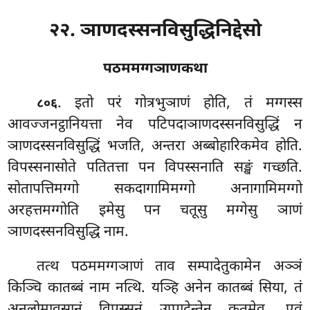
२२. ञाणदस्सनविसुद्धिनिद्देसो
पठममग्गञाणकथा
. इतो
परं गोत्रभुञाणं होति, तं मग्गस्स
८०६
आवज्जनट्ठानियत्ता नेव पटिपदाञाणदस्सनविसुद्धिं न
ञाणदस्सनविसुद्धिं भजति, अन्तरा अब्बोहारिकमेव होति.
विपस्सनासोते पतितत्ता पन विपस्सनाति सङ्खं गच्छति.
सोतापत्तिमग्गो सकदागामिमग्गो अनागामिमग्गो
अरहत्तमग्गोति इमेसु पन चतूसु मग्गेसु ञाणं
ञाणदस्सनविसुद्धि नाम.
तत्थ पठममग्गञाणं ताव सम्पादेतुकामेन अञ्ञं
किञ्चि कातब्बं नाम नत्थि. यञ्हि अनेन कातब्बं सिया, तं
अनुलोमावसानं विपस्सनं उप्पादेन्तेन कतमेव. एवं