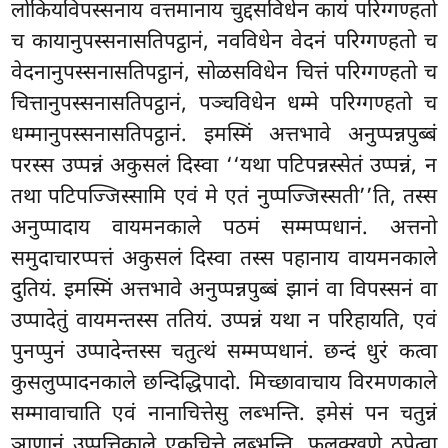
लोकियविपस्सनाय वत्तमानाय चुद्दसविधेन कायं परिग्गण्हतो
च कायानुपस्सनासतिपट्ठानं, नवविधेन वेदनं परिग्गण्हतो च
वेदनानुपस्सनासतिपट्ठानं, सोळसविधेन चित्तं परिग्गण्हतो च
चित्तानुपस्सनासतिपट्ठानं, पञ्चविधेन धम्मे परिग्गण्हतो च
धम्मानुपस्सनासतिपट्ठानं. इमस्मिं अत्तभावे
अनुप्पन्नपुब्बं
परस्स उप्पन्नं अकुसलं दिस्वा ‘‘यथा पटिपन्नस्सेतं उप्पन्नं, न
तथा पटिपज्जिस्सामि एवं मे एतं नुप्पज्जिस्सती’’ति, तस्स
अनुप्पादाय वायमनकाले पठमं सम्मप्पधानं. अत्तनो
समुदाचारप्पत्तं अकुसलं दिस्वा तस्स पहानाय वायमनकाले
दुतियं. इमस्मिं अत्तभावे अनुप्पन्नपुब्बं झानं वा विपस्सनं वा
उप्पादेतुं वायमन्तस्स ततियं. उप्पन्नं यथा न परिहायति, एवं
पुनप्पुनं उप्पादेन्तस्स चतुत्थं सम्मप्पधानं. छन्दं धुरं कत्वा
कुसलुप्पादनकाले छन्दिद्धिपादो. मिच्छावाचाय विरमणकाले
सम्मावाचाति एवं नानाचित्तेसु लब्भन्ति. इमेसं पन चतुन्नं
ञाणानं उप्पत्तिकाले एकचित्ते लब्भन्ति. फलक्खणे ठपेत्वा