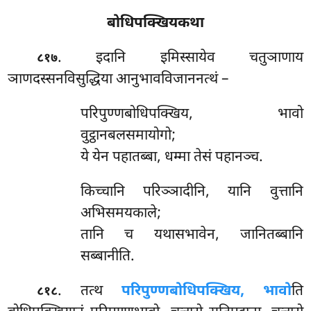
बोधिपक्खियकथा
. इदानि इमिस्सायेव चतुञाणाय
८१७
ञाणदस्सनविसुद्धिया आनुभावविजाननत्थं –
परिपुण्णबोधिपक्खिय, भावो
वुट्ठानबलसमायोगो;
ये येन पहातब्बा, धम्मा तेसं पहानञ्च.
किच्चानि परिञ्ञादीनि, यानि वुत्तानि
अभिसमयकाले;
तानि च यथासभावेन, जानितब्बानि
सब्बानीति.
. तत्थ
परिपुण्णबोधिपक्खिय, भावो
ति
८१८