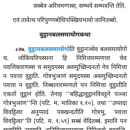
सब्बेव अरियमग्गस्स, सम्भवे सम्भवन्ति तेति.
एवं तावेत्थ परिपुण्णबोधिपक्खियभावो जानितब्बो.
वुट्ठानबलसमायोगकथा
.
वुट्ठानबलसमायोगो
ति वुट्ठानञ्चेव बलसमायोगो
८२७
च. लोकियविपस्सना हि निमित्तारम्मणत्ता चेव
पवत्तिकारणस्स च समुदयस्स असमुच्छिन्दनतो नेव निमित्ता
न पवत्ता वुट्ठाति. गोत्रभुञाणं समुदयस्स असमुच्छिन्दनतो
पवत्ता न वुट्ठाति. निब्बानारम्मणतो पन निमित्ता वुट्ठातीति
एकतो वुट्ठानं होति. तेनाह ‘‘बहिद्धावुट्ठानविवट्टने पञ्ञा
गोत्रभुञाण’’न्ति (पटि. म. मातिका १.१०). तथा ‘‘उप्पादा
विवट्टित्वा अनुप्पादं पक्खन्दतीति गोत्रभु, पवत्ता
विवट्टित्वा’’ति (पटि. म. १.५९) सब्बं वेदितब्बं. इमानि पन