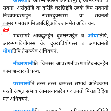
आसवा
ति आरम्मणवसेन आगोत्रभुतो, आभवग्गतो च
सवना, असंवुतेहि वा द्वारेहि घटछिद्देहि उदकं विय सवनतो
निच्चपग्घरणट्ठेन संसारदुक्खस्स वा सवनतो
कामरागभवरागमिच्छादिट्ठिअविज्जानमेतं अधिवचनं.
📜
भवसागरे आकड्ढनट्ठेन दुरुत्तरणट्ठेन च
ओघा
तिपि,
आरम्मणवियोगस्स चेव दुक्खवियोगस्स च अप्पदानतो
योगा
तिपि तेसञ्ञेव अधिवचनं.
नीवरणानी
ति चित्तस्स आवरणनीवरणपटिच्छादनट्ठेन
कामच्छन्दादयो पञ्च.
परामासो
ति तस्स तस्स धम्मस्स सभावं अतिक्कम्म
परतो अभूतं सभावं आमसनाकारेन पवत्तनतो मिच्छादिट्ठिया
एतं अधिवचनं.