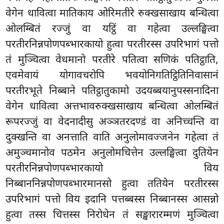
वेगेन धावित्वा मातिकाय ओरिमतीरे रुक्खसाखाय बन्धित्वा
ओलम्बितं रज्जुं वा यट्ठिं वा गहेत्वा उल्लङ्घित्वा
परतीरनिन्नपोणपब्भारकायो हुत्वा परतीरस्स उपरिभागं पत्तो
तं मुञ्चित्वा वेधमानो परतीरे पतित्वा सणिकं पतिट्ठाति,
एवमेवायं योगावचरोपि भवयोनिगतिट्ठितिनिवासानं
परतीरभूते निब्बाने पतिट्ठातुकामो उदयब्बयानुपस्सनादिना
वेगेन धावित्वा अत्तभावरुक्खसाखाय बन्धित्वा ओलम्बितं
रूपरज्जुं वा वेदनादीसु अञ्ञतरदण्डं वा अनिच्चन्ति वा
दुक्खन्ति वा अनत्ताति वाति अनुलोमावज्जनेन गहेत्वा तं
अमुञ्चमानोव पठमेन अनुलोमचित्तेन उल्लङ्घित्वा दुतियेन
परतीरनिन्नपोणपब्भारकायो विय
निब्बाननिन्नपोणपब्भारमानसो हुत्वा ततियेन परतीरस्स
उपरिभागं पत्तो विय इदानि पत्तब्बस्स निब्बानस्स आसन्नो
हुत्वा तस्स चित्तस्स निरोधेन तं सङ्खारारम्मणं मुञ्चित्वा