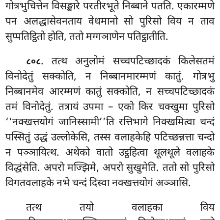
गोत्रभुचित्तेन विसङ्खारे परतीरभूते निब्बाने पतति. एकारम्मणे
पन अलद्धासेवनताय वेधमानो सो पुरिसो विय न ताव
सुप्पतिट्ठितो होति, ततो मग्गञाणेन पतिट्ठातीति.
. तत्थ अनुलोमं सच्चपटिच्छादकं किलेसतमं
८०८
विनोदेतुं सक्कोति, न निब्बानमारम्मणं कातुं. गोत्रभु
निब्बानमेव आरम्मणं कातुं सक्कोति, न सच्चपटिच्छादकं
तमं विनोदेतुं. तत्रायं उपमा – एको किर चक्खुमा पुरिसो
‘‘नक्खत्तयोगं जानिस्सामी’’ति रत्तिभागे निक्खमित्वा चन्दं
पस्सितुं उद्धं उल्लोकेसि, तस्स वलाहकेहि पटिच्छन्नत्ता चन्दो
न पञ्ञायित्थ. अथेको वातो उट्ठहित्वा थूलथूले वलाहके
विद्धंसेति. अपरो मज्झिमे, अपरो सुखुमेति. ततो सो पुरिसो
विगतवलाहके नभे चन्दं दिस्वा नक्खत्तयोगं अञ्ञासि.
तत्थ
तयो वलाहका विय