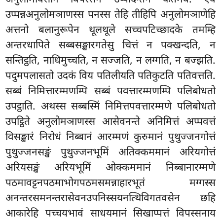
उप्पन्नअनुलोमञाणस्स पनस्स तेहि तीहिपि अनुलोमञाणेहि
अत्तनो बलानुरूपेन थूलथूले सच्चपटिच्छादके तमम्हि
अन्तरधापिते सब्बसङ्खारगतेसु चित्तं न पक्खन्दति, न
सन्तिट्ठति, नाधिमुच्चति, न सज्जति, न लग्गति, न बज्झति.
पदुमपलासतो उदकं विय पतिलीयति पतिकुटति पतिवत्तति.
सब्बं निमित्तारम्मणम्पि सब्बं पवत्तारम्मणम्पि पलिबोधतो
उपट्ठाति. अथस्स सब्बस्मिं निमित्तपवत्तारम्मणे पलिबोधतो
उपट्ठिते अनुलोमञाणस्स आसेवनन्ते अनिमित्तं अप्पवत्तं
विसङ्खारं निरोधं निब्बानं आरम्मणं कुरुमानं पुथुज्जनगोत्तं
पुथुज्जनसङ्खं पुथुज्जनभूमिं अतिक्कममानं अरियगोत्तं
अरियसङ्खं अरियभूमिं ओक्कममानं निब्बानारम्मणे
पठमावट्टनपठमाभोगपठमसमन्नाहारभूतं मग्गस्स
अनन्तरसमनन्तरासेवनउपनिस्सयनत्थिविगतवसेन छहि
आकारेहि पच्चयभावं साधयमानं सिखाप्पत्तं विपस्सनाय