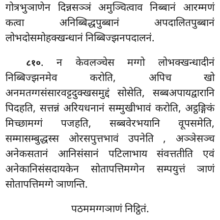
गोत्रभुञाणेन दिन्नसञ्ञं अमुञ्चित्वाव निब्बानं आरम्मणं
कत्वा अनिब्बिद्धपुब्बानं अपदालितपुब्बानं
लोभदोसमोहक्खन्धानं निब्बिज्झनपदालनं.
. न केवलञ्चेस मग्गो लोभक्खन्धादीनं
८१०
निब्बिज्झनमेव करोति, अपिच खो
अनमतग्गसंसारवट्टदुक्खसमुद्दं सोसेति, सब्बअपायद्वारानि
पिदहति, सत्तन्नं अरियधनानं सम्मुखीभावं करोति, अट्ठङ्गिकं
मिच्छामग्गं पजहति, सब्बवेरभयानि वूपसमेति,
सम्मासम्बुद्धस्स ओरसपुत्तभावं उपनेति
, अञ्ञेसञ्च
अनेकसतानं आनिसंसानं पटिलाभाय संवत्ततीति एवं
अनेकानिसंसदायकेन सोतापत्तिमग्गेन सम्पयुत्तं ञाणं
सोतापत्तिमग्गे ञाणन्ति.
पठममग्गञाणं निट्ठितं.