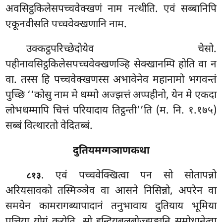
अवसिट्ठकिलेसपच्चवेक्खणं नाम नत्थीति. एवं सब्बानिपि
एकूनवीसति पच्चवेक्खणानि नाम.
उक्कट्ठपरिच्छेदोयेव चेसो.
पहीनावसिट्ठकिलेसपच्चवेक्खणञ्हि सेक्खानम्पि होति वा न
वा. तस्स हि पच्चवेक्खणस्स अभावेनेव महानामो भगवन्तं
पुच्छि ‘‘कोसु नाम मे धम्मो अज्झत्तं अप्पहीनो, येन मे एकदा
लोभधम्मापि चित्तं परियादाय तिट्ठन्ती’’ति (म. नि. १.१७५)
सब्बं वित्थारतो वेदितब्बं.
दुतियमग्गञाणकथा
. एवं पच्चवेक्खित्वा पन सो सोतापन्नो
८१३
अरियसावको तस्मिञ्ञेव वा आसने निसिन्नो, अपरेन वा
समयेन कामरागब्यापादानं तनुभावाय दुतियाय भूमिया
पत्तिया योगं करोति. सो इन्द्रियबलबोज्झङ्गानि समोधानेत्वा