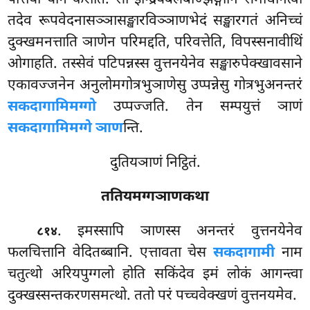
तदेव रूपवेदनासञ्ञासङ्खारविञ्ञाणभेदं सङ्खारगतं अनिच्चं
दुक्खमनत्ताति ञाणेन परिमद्दति, परिवत्तेति, विपस्सनावीथिं
ओगाहति. तस्सेवं पटिपन्नस्स वुत्तनयेनेव सङ्खारुपेक्खावसाने
एकावज्जनेन अनुलोमगोत्रभुञाणेसु उप्पन्नेसु गोत्रभुअनन्तरं
सकदागामिमग्गो
उप्पज्जति. तेन सम्पयुत्तं ञाणं
सकदागामिमग्गे ञाण
न्ति.
दुतियञाणं निट्ठितं.
ततियमग्गञाणकथा
. इमस्सापि
ञाणस्स अनन्तरं वुत्तनयेनेव
८१४
फलचित्तानि वेदितब्बानि. एत्तावता चेस
सकदागामी
नाम
चतुत्थो अरियपुग्गलो होति सकिंदेव इमं लोकं आगन्त्वा
दुक्खस्सन्तकरणसमत्थो. ततो परं पच्चवेक्खणं वुत्तनयमेव.