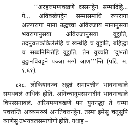
‘‘अरहत्तमग्गक्खणे दस्सनट्ठेन सम्मादिट्ठि…
पे… अविक्खेपट्ठेन सम्मासमाधि रूपरागा
अरूपरागा माना उद्धच्चा अविज्जाय मानानुसया
भवरागानुसया अविज्जानुसया वुट्ठाति,
तदनुवत्तककिलेसेहि च खन्धेहि च वुट्ठाति, बहिद्धा
च सब्बनिमित्तेहि वुट्ठाति. तेन वुच्चति ‘दुभतो
वुट्ठानविवट्टने पञ्ञा मग्गे ञाण’’’न्ति (पटि. म.
१.६१).
. लोकियानञ्च अट्ठन्नं समापत्तीनं भावनाकाले
८२८
समथबलं अधिकं होति. अनिच्चानुपस्सनादीनं भावनाकाले
विपस्सनाबलं. अरियमग्गक्खणे पन युगनद्धा ते धम्मा
पवत्तन्ति अञ्ञमञ्ञं अनतिवत्तनट्ठेन. तस्मा इमेसु चतूसुपि
ञाणेसु उभयबलसमायोगो होति. यथाह –