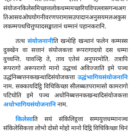
संयोजनकिलेसमिच्छत्तलोकधम्ममच्छरियविपल्लासगन्थअग
तिआसवओघयोगनीवरणपरामासउपादानअनुसयमलअकुस
लकम्मपथचित्तुप्पादसङ्खातानं धम्मानं पहानकरानि.
तत्थ
संयोजनानी
ति खन्धेहि खन्धानं फलेन कम्मस्स
दुक्खेन वा सत्तानं संयोजकत्ता रूपरागादयो दस धम्मा
वुच्चन्ति. यावञ्हि ते, ताव एतेसं अनुपरमोति. तत्रापि
रूपरागो अरूपरागो मानो उद्धच्चं अविज्जाति इमे पञ्च
उद्धंनिब्बत्तनकखन्धादिसंयोजकत्ता
उद्धंभागियसंयोजनानि
नाम. सक्कायदिट्ठि विचिकिच्छा सीलब्बतपरामासो कामरागो
पटिघोति इमे पञ्च अधोनिब्बत्तनकखन्धादिसंयोजकत्ता
अधोभागियसंयोजनानि
नाम.
किलेसा
ति सयं संकिलिट्ठत्ता सम्पयुत्तधम्मानञ्च
संकिलेसिकत्ता लोभो दोसो मोहो मानो दिट्ठि विचिकिच्छा थिनं