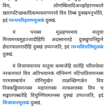
विय, लोणम्बिलादिअज्झोहरणकाले
खारापटिच्छकादिकम्मकारणपत्तो विय तिब्बं दुक्खमनुभोति,
इदं
गब्भपरिहरणमूलकं
दुक्खं.
यं पनस्स मूळ्हगब्भाय मातुया
मित्तामच्चसुहज्जादीहिपि अदस्सनारहे दुक्खुप्पत्तिट्ठाने
छेदनफालनादीहि दुक्खं उप्पज्जति, इदं
गब्भविपत्तिमूलकं
दुक्खं.
यं विजायमानाय मातुया कम्मजेहि वातेहि परिवत्तेत्वा
नरकपपातं विय अतिभयानकं योनिमग्गं पटिपातियमानस्स
परमसम्बाधेन योनिमुखेन ताळच्छिग्गळेन विय
निक्कड्ढियमानस्स महानागस्स नरकसत्तस्स विय च
सङ्घातपब्बतेहि विचुण्णियमानस्स दुक्खं उप्पज्जति, इदं
विजायनमूलकं
दुक्खं.