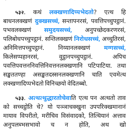
. कथं
लक्खणादिप्पभेदतो
? एत्थ हि
५३२
बाधनलक्खणं
दुक्खसच्चं,
सन्तापनरसं, पवत्तिपच्चुपट्ठानं.
पभवलक्खणं
समुदयसच्चं,
अनुपच्छेदकरणरसं,
पलिबोधपच्चुपट्ठानं. सन्तिलक्खणं
निरोधसच्चं,
अच्चुतिरसं,
अनिमित्तपच्चुपट्ठानं. निय्यानलक्खणं
मग्गसच्चं,
किलेसप्पहानरसं, वुट्ठानपच्चुपट्ठानं. अपिच
पवत्तिपवत्तननिवत्तिनिवत्तनलक्खणानि पटिपाटिया. तथा
सङ्खततण्हा असङ्खतदस्सनलक्खणानि चाति एवमेत्थ
लक्खणादिप्पभेदतो विनिच्छयो वेदितब्बो.
.
अत्थत्थुद्धारतो
चेवा
ति एत्थ पन अत्थतो ताव
५३३
को सच्चट्ठोति चे? यो पञ्ञाचक्खुना उपपरिक्खमानानं
मायाव विपरीतो, मरीचिव विसंवादको, तित्थियानं अत्ताव
अनुपलब्भसभावो च न होति, अथ खो