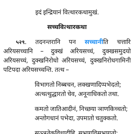
इदं इन्द्रियानं वित्थारकथामुखं.
सच्चवित्थारकथा
. तदनन्तरानि पन
सच्चानी
ति चत्तारि
५२९
अरियसच्चानि – दुक्खं अरियसच्चं, दुक्खसमुदयो
अरियसच्चं, दुक्खनिरोधो अरियसच्चं, दुक्खनिरोधगामिनी
पटिपदा अरियसच्चन्ति. तत्थ –
विभागतो
निब्बचन, लक्खणादिप्पभेदतो;
अत्थत्थुद्धारतो चेव, अनूनाधिकतो तथा.
कमतो जातिआदीनं, निच्छया ञाणकिच्चतो;
अन्तोगधानं पभेदा, उपमातो चतुक्कतो.
सुञ्ञतेकविधादीहि, सभागविसभागतो;