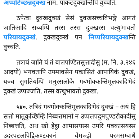
अप्पटिच्छन्नदुक्खं
नाम. पाकटदुक्खन्तिपि वुच्चति.
ठपेत्वा दुक्खदुक्खं सेसं दुक्खसच्चविभङ्गे आगतं
जातिआदि सब्बम्पि तस्स तस्स दुक्खस्स वत्थुभावतो
परियायदुक्खं
. दुक्खदुक्खं पन
निप्परियायदुक्ख
न्ति
वुच्चति.
तत्रायं
जाति यं तं बालपण्डितसुत्तादीसु (म. नि. ३.२४६
आदयो) भगवतापि उपमावसेन पकासितं आपायिकं दुक्खं,
यञ्च सुगतियम्पि मनुस्सलोके गब्भोक्कन्तिमूलकादिभेदं
दुक्खं उप्पज्जति, तस्स वत्थुभावतो दुक्खा.
. तत्रिदं गब्भोक्कन्तिमूलकादिभेदं दुक्खं – अयं हि
५४०
सत्तो मातुकुच्छिम्हि निब्बत्तमानो न उप्पलपदुमपुण्डरीकादीसु
निब्बत्तति, अथ खो हेट्ठा आमासयस्स उपरि पक्कासयस्स
उदरपटलपिट्ठिकण्टकानं वेमज्झे परमसम्बाधे