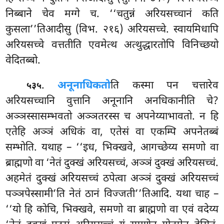
निब्बाने चेव मग्गे च. ‘‘चतुन्नं अरियसच्चानं कति
कुसला’’तिआदीसु (विभ. २१६) अरियसच्चे. स्वायमिधापि
अरियसच्चे वत्ततीति एवमेत्थ अत्थुद्धारतोपि विनिच्छयो
वेदितब्बो.
.
अनूनाधिकतो
ति
कस्मा पन चत्तारेव
५३५
अरियसच्चानि वुत्तानि अनूनानि अनधिकानीति चे?
अञ्ञस्सासम्भवतो अञ्ञतरस्स च अपनेय्याभावतो. न हि
एतेहि अञ्ञं अधिकं वा, एतेसं वा एकम्पि अपनेतब्बं
सम्भोति. यथाह – ‘‘इध, भिक्खवे, आगच्छेय्य समणो वा
ब्राह्मणो वा ‘नेतं दुक्खं अरियसच्चं, अञ्ञं दुक्खं अरियसच्चं.
अहमेतं दुक्खं अरियसच्चं ठपेत्वा अञ्ञं दुक्खं अरियसच्चं
पञ्ञपेस्सामी’ति नेतं ठानं विज्जती’’तिआदि. यथा चाह –
‘‘यो हि कोचि, भिक्खवे, समणो वा ब्राह्मणो वा एवं वदेय्य