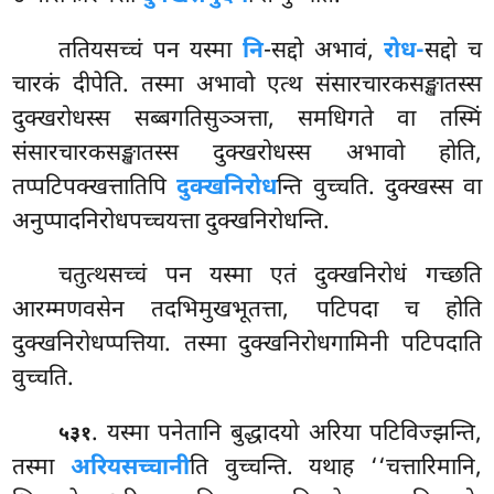
ततियसच्चं
पन यस्मा
नि
-सद्दो अभावं,
रोध-
सद्दो च
चारकं दीपेति. तस्मा अभावो एत्थ संसारचारकसङ्खातस्स
दुक्खरोधस्स सब्बगतिसुञ्ञत्ता, समधिगते वा तस्मिं
संसारचारकसङ्खातस्स दुक्खरोधस्स अभावो होति,
तप्पटिपक्खत्तातिपि
दुक्खनिरोध
न्ति वुच्चति. दुक्खस्स वा
अनुप्पादनिरोधपच्चयत्ता दुक्खनिरोधन्ति.
चतुत्थसच्चं पन यस्मा एतं दुक्खनिरोधं गच्छति
आरम्मणवसेन तदभिमुखभूतत्ता, पटिपदा च होति
दुक्खनिरोधप्पत्तिया. तस्मा दुक्खनिरोधगामिनी पटिपदाति
वुच्चति.
. यस्मा पनेतानि बुद्धादयो अरिया पटिविज्झन्ति,
५३१
तस्मा
अरियसच्चानी
ति वुच्चन्ति. यथाह ‘‘चत्तारिमानि,