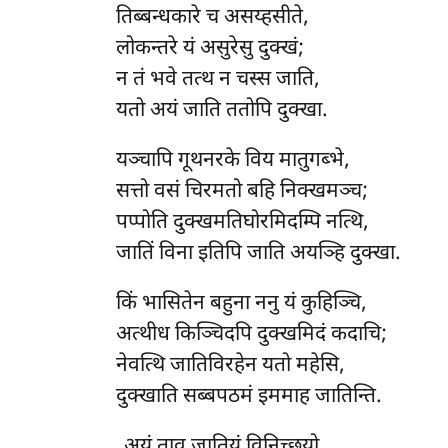
तिब्बन्धकारे
च असय्हसीते,
लोकन्तरे यं असुरेसु दुक्खं;
न तं भवे तत्थ न चस्स जाति,
यतो अयं जाति ततोपि दुक्खा.
यञ्चापि गूथनरके विय मातुगब्भे,
सत्तो वसं चिरमतो बहि निक्खमञ्च;
पप्पोति दुक्खमतिघोरमिदम्पि नत्थि,
जातिं विना इतिपि जाति अयञ्हि दुक्खा.
किं भासितेन बहुना ननु यं कुहिञ्चि,
अत्थीध किञ्चिदपि दुक्खमिदं कदाचि;
नेवत्थि जातिविरहेन यतो महेसि,
दुक्खाति सब्बपठमं इममाह जातिन्ति.
अयं ताव जातियं विनिच्छयो.