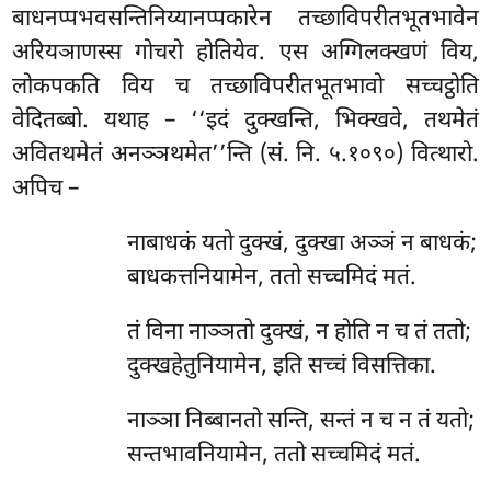
बाधनप्पभवसन्तिनिय्यानप्पकारेन तच्छाविपरीतभूतभावेन
अरियञाणस्स गोचरो होतियेव. एस अग्गिलक्खणं विय,
लोकपकति विय च तच्छाविपरीतभूतभावो सच्चट्ठोति
वेदितब्बो. यथाह – ‘‘इदं दुक्खन्ति, भिक्खवे, तथमेतं
अवितथमेतं अनञ्ञथमेत’’न्ति (सं. नि. ५.१०९०) वित्थारो.
अपिच –
नाबाधकं यतो दुक्खं, दुक्खा अञ्ञं न बाधकं;
बाधकत्तनियामेन, ततो सच्चमिदं मतं.
तं विना नाञ्ञतो दुक्खं, न होति न च तं ततो;
दुक्खहेतुनियामेन, इति सच्चं विसत्तिका.
नाञ्ञा निब्बानतो सन्ति, सन्तं न च न तं यतो;
सन्तभावनियामेन, ततो सच्चमिदं मतं.