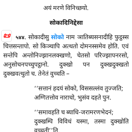
अयं मरणे विनिच्छयो.
सोकादिनिद्देसा
📜
. सोकादीसु
सोको
नाम ञातिब्यसनादीहि फुट्ठस्स
५४४
चित्तसन्तापो. सो किञ्चापि अत्थतो दोमनस्समेव होति. एवं
सन्तेपि अन्तोनिज्झानलक्खणो, चेतसो परिज्झापनरसो,
अनुसोचनपच्चुपट्ठानो. दुक्खो पन दुक्खदुक्खतो
दुक्खवत्थुतो च. तेनेतं वुच्चति –
‘‘सत्तानं हदयं सोको, विससल्लंव तुज्जति;
अग्गितत्तोव नाराचो, भुसंव दहते पुन.
‘‘समावहति च ब्याधि-जरामरणभेदनं;
दुक्खम्पि विविधं यस्मा, तस्मा दुक्खोति
वुच्चती’’ति.