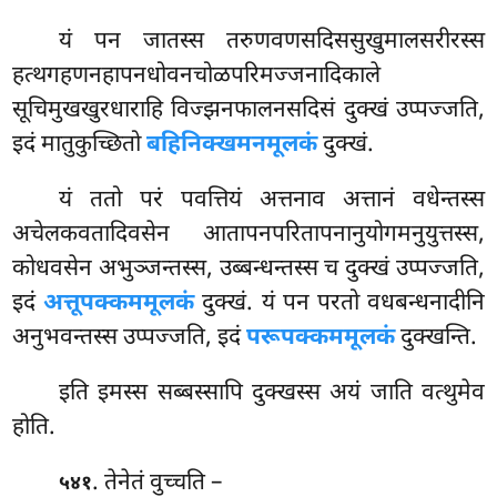
यं पन जातस्स तरुणवणसदिससुखुमालसरीरस्स
हत्थगहणनहापनधोवनचोळपरिमज्जनादिकाले
सूचिमुखखुरधाराहि विज्झनफालनसदिसं दुक्खं उप्पज्जति,
इदं मातुकुच्छितो
बहिनिक्खमनमूलकं
दुक्खं.
यं ततो परं पवत्तियं अत्तनाव अत्तानं वधेन्तस्स
अचेलकवतादिवसेन आतापनपरितापनानुयोगमनुयुत्तस्स,
कोधवसेन अभुञ्जन्तस्स, उब्बन्धन्तस्स च दुक्खं उप्पज्जति,
इदं
अत्तूपक्कममूलकं
दुक्खं. यं पन परतो वधबन्धनादीनि
अनुभवन्तस्स उप्पज्जति, इदं
परूपक्कममूलकं
दुक्खन्ति.
इति इमस्स सब्बस्सापि दुक्खस्स अयं जाति वत्थुमेव
होति.
. तेनेतं वुच्चति –
५४१