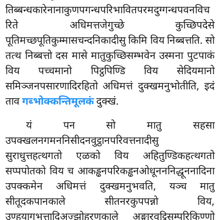
तिब्बन्धकारेनानाकुणपगन्धपरिभावितपरमदुग्गन्धपवनविच
रिते अधिमत्तजेगुच्छे कुच्छिपदेसे
पूतिमच्छपूतिकुम्मासचन्दनिकादीसु किमि विय निब्बत्तति. सो
तत्थ निब्बत्तो दस मासे मातुकुच्छिसम्भवेन उस्मना पुटपाकं
विय पच्चमानो पिट्ठपिण्डि विय सेदियमानो
समिञ्जनपसारणादिरहितो अधिमत्तं दुक्खमनुभोतीति, इदं
ताव
गब्भोक्कन्तिमूलकं
दुक्खं.
यं
पन सो मातु सहसा
उपक्खलनगमननिसीदनवुट्ठानपरिवत्तनादीसु
सुराधुत्तहत्थगतो एळको विय अहितुण्डिकहत्थगतो
सप्पपोतको विय च आकड्ढनपरिकड्ढनओधूनननिद्धूननादिना
उपक्कमेन अधिमत्तं दुक्खमनुभवति, यञ्च मातु
सीतूदकपानकाले सीतनरकुपपन्नो विय,
उण्हयागुभत्तादिअज्झोहरणकाले अङ्गारवुट्ठिसम्परिकिण्णो