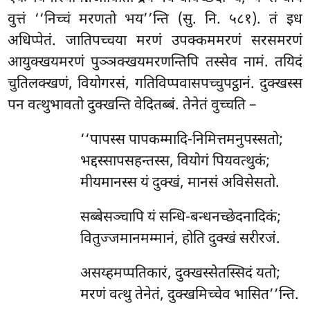
वुत्तं ‘‘निच्चं मरणतो भय’’न्ति (सु. नि. ५८१). तं इध
अधिप्पेतं. जातिपच्चया मरणं उपक्कममरणं सरसमरणं
आयुक्खयमरणं पुञ्ञक्खयमरणन्तिपि तस्सेव नामं. तयिदं
चुतिलक्खणं, वियोगरसं, गतिविप्पवासपच्चुपट्ठानं. दुक्खस्स
पन वत्थुभावतो दुक्खन्ति वेदितब्बं. तेनेतं वुच्चति –
‘‘पापस्स पापकम्मादि-निमित्तमनुपस्सतो;
भद्दस्सापसहन्तस्स, वियोगं पियवत्थुकं;
मीयमानस्स यं दुक्खं, मानसं अविसेसतो.
सब्बेसञ्चापि यं सन्धि-बन्धनच्छेदनादिकं;
वितुज्जमानमम्मानं, होति दुक्खं सरीरजं.
असय्हमप्पतिकारं, दुक्खस्सेतस्सिदं यतो;
मरणं वत्थु तेनेतं, दुक्खमिच्चेव भासित’’न्ति.