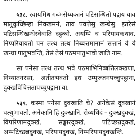
. स्वायमिध
गब्भसेय्यकानं पटिसन्धितो पट्ठाय याव
५३८
मातुकुच्छिम्हा निक्खमनं, ताव पवत्तेसु खन्धेसु. इतरेसं
पटिसन्धिखन्धेस्वेवाति दट्ठब्बो. अयम्पि च परियायकथाव.
निप्परियायतो पन तत्थ तत्थ निब्बत्तमानानं सत्तानं ये ये
खन्धा पातुभवन्ति, तेसं तेसं पठमपातुभावो जाति नाम.
सा
पनेसा तत्थ तत्थ भवे पठमाभिनिब्बत्तिलक्खणा,
निय्यातनरसा, अतीतभवतो इध उम्मुज्जनपच्चुपट्ठाना,
दुक्खविचित्ततापच्चुपट्ठाना वा.
. कस्मा पनेसा दुक्खाति चे? अनेकेसं दुक्खानं
५३९
वत्थुभावतो. अनेकानि हि दुक्खानि. सेय्यथिदं – दुक्खदुक्खं,
विपरिणामदुक्खं, सङ्खारदुक्खं, पटिच्छन्नदुक्खं,
अप्पटिच्छन्नदुक्खं, परियायदुक्खं, निप्परियायदुक्खन्ति.