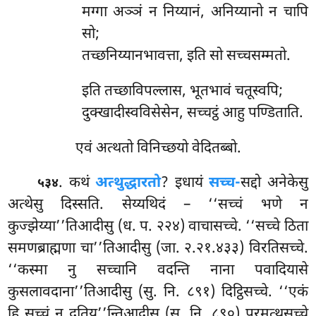
मग्गा अञ्ञं न निय्यानं, अनिय्यानो न चापि
सो;
तच्छनिय्यानभावत्ता, इति सो सच्चसम्मतो.
इति तच्छाविपल्लास, भूतभावं चतूस्वपि;
दुक्खादीस्वविसेसेन, सच्चट्ठं आहु पण्डिताति.
एवं अत्थतो विनिच्छयो वेदितब्बो.
. कथं
अत्थुद्धारतो
? इधायं
सच्च-
सद्दो अनेकेसु
५३४
अत्थेसु दिस्सति. सेय्यथिदं – ‘‘सच्चं भणे न
कुज्झेय्या’’तिआदीसु (ध. प. २२४) वाचासच्चे. ‘‘सच्चे ठिता
समणब्राह्मणा चा’’तिआदीसु (जा. २.२१.४३३) विरतिसच्चे.
‘‘कस्मा नु सच्चानि वदन्ति नाना पवादियासे
कुसलावदाना’’तिआदीसु (सु. नि. ८९१) दिट्ठिसच्चे. ‘‘एकं
हि सच्चं न दुतिय’’न्तिआदीसु (सु. नि. ८९०) परमत्थसच्चे