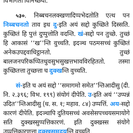
विभागतो विनिच्छयो.
. निब्बचनलक्खणादिप्पभेदतोति एत्थ पन
५३०
निब्बचनतो
ताव इध
दु
-इति अयं सद्दो कुच्छिते दिस्सति.
कुच्छितं हि पुत्तं दुप्पुत्तोति वदन्ति.
खं
-सद्दो पन तुच्छे. तुच्छं
हि आकासं ‘‘ख’’न्ति वुच्चति. इदञ्च पठमसच्चं कुच्छितं
अनेकउपद्दवाधिट्ठानतो. तुच्छं
बालजनपरिकप्पितधुवसुभसुखत्तभावविरहिततो. तस्मा
कुच्छितत्ता तुच्छत्ता च
दुक्ख
न्ति वुच्चति.
सं-
इति
च अयं सद्दो ‘‘समागमो समेत’’न्तिआदीसु (दी.
नि. २.३९६; विभ. १९९) संयोगं दीपेति.
उ
-इति अयं ‘‘उप्पन्नं
उदित’’न्तिआदीसु (ध. स. १; महाव. ८४) उप्पत्तिं.
अय
-सद्दो
कारणं दीपेति. इदञ्चापि दुतियसच्चं अवसेसपच्चयसमायोगे
सति दुक्खस्सुप्पत्तिकारणं. इति दुक्खस्स संयोगे
उप्पत्तिकारणत्ता
दुक्खसमुदय
न्ति वुच्चति.