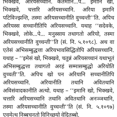
भिक्खवे, अरियसच्चानि. कतमानि…पे… इमानि खो,
भिक्खवे, चत्तारि अरियसच्चानि. अरिया इमानि
पटिविज्झन्ति, तस्मा अरियसच्चानीति वुच्चन्ती’’ति. अपिच
अरियस्स सच्चानीतिपि अरियसच्चानि. यथाह ‘‘सदेवके,
भिक्खवे, लोके…पे… मनुस्साय तथागतो अरियो, तस्मा
अरियसच्चानीति वुच्चन्ती’’ति (सं. नि. ५.१०९८). अथ वा
एतेसं अभिसम्बुद्धत्ता अरियभावसिद्धितोपि अरियसच्चानि.
यथाह – ‘‘इमेसं खो, भिक्खवे, चतुन्नं अरियसच्चानं यथाभूतं
अभिसम्बुद्धत्ता तथागतो अरहं सम्मासम्बुद्धो अरियोति
वुच्चती’’ति. अपिच खो पन अरियानि सच्चानीतिपि
अरियसच्चानि. अरियानीति तथानि अवितथानि
अविसंवादकानीति अत्थो. यथाह – ‘‘इमानि खो, भिक्खवे,
चत्तारि अरियसच्चानि तथानि अवितथानि अनञ्ञथानि,
तस्मा अरियसच्चानीति वुच्चन्ती’’ति (सं. नि. ५.१०९७)
एवमेत्थ निब्बचनतो विनिच्छयो वेदितब्बो.