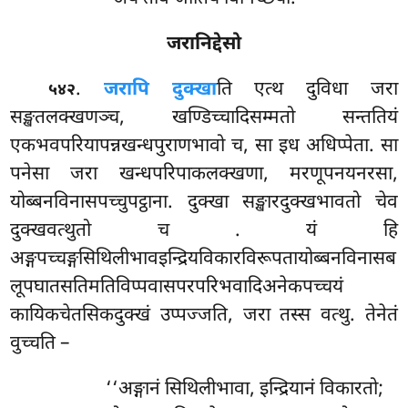
जरानिद्देसो
.
जरापि दुक्खा
ति एत्थ दुविधा जरा
५४२
सङ्खतलक्खणञ्च, खण्डिच्चादिसम्मतो सन्ततियं
एकभवपरियापन्नखन्धपुराणभावो च, सा इध अधिप्पेता. सा
पनेसा जरा खन्धपरिपाकलक्खणा, मरणूपनयनरसा,
योब्बनविनासपच्चुपट्ठाना. दुक्खा सङ्खारदुक्खभावतो चेव
दुक्खवत्थुतो च
. यं हि
अङ्गपच्चङ्गसिथिलीभावइन्द्रियविकारविरूपतायोब्बनविनासब
लूपघातसतिमतिविप्पवासपरपरिभवादिअनेकपच्चयं
कायिकचेतसिकदुक्खं उप्पज्जति, जरा तस्स वत्थु. तेनेतं
वुच्चति –
‘‘अङ्गानं सिथिलीभावा, इन्द्रियानं विकारतो;