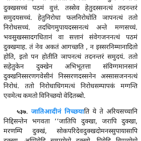
दुक्खसच्चं पठमं वुत्तं. तस्सेव हेतुदस्सनत्थं तदनन्तरं
समुदयसच्चं. हेतुनिरोधा फलनिरोधोति ञापनत्थं ततो
निरोधसच्चं. तदधिगमुपायदस्सनत्थं अन्ते मग्गसच्चं.
भवसुखस्सादगधितानं वा सत्तानं संवेगजननत्थं पठमं
दुक्खमाह. तं नेव अकतं आगच्छति
, न इस्सरनिम्मानादितो
होति, इतो पन होतीति ञापनत्थं तदनन्तरं समुदयं. ततो
सहेतुकेन दुक्खेन अभिभूतत्ता संविग्गमानसानं
दुक्खनिस्सरणगवेसीनं निस्सरणदस्सनेन अस्सासजननत्थं
निरोधं. ततो निरोधाधिगमत्थं निरोधसम्पापकं मग्गन्ति
एवमेत्थ कमतो विनिच्छयो वेदितब्बो.
.
जातिआदीनं निच्छया
ति ये ते अरियसच्चानि
५३७
निद्दिसन्तेन भगवता ‘‘जातिपि दुक्खा, जरापि दुक्खा,
मरणम्पि दुक्खं, सोकपरिदेवदुक्खदोमनस्सुपायासापि