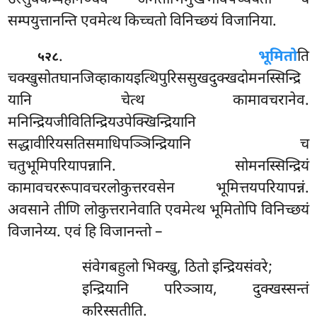
सम्पयुत्तानन्ति एवमेत्थ किच्चतो विनिच्छयं विजानिया.
.
भूमितो
ति
५२८
चक्खुसोतघानजिव्हाकायइत्थिपुरिससुखदुक्खदोमनस्सिन्द्रि
यानि चेत्थ कामावचरानेव.
मनिन्द्रियजीवितिन्द्रियउपेक्खिन्द्रियानि
सद्धावीरियसतिसमाधिपञ्ञिन्द्रियानि च
चतुभूमिपरियापन्नानि. सोमनस्सिन्द्रियं
कामावचररूपावचरलोकुत्तरवसेन भूमित्तयपरियापन्नं.
अवसाने तीणि लोकुत्तरानेवाति एवमेत्थ भूमितोपि विनिच्छयं
विजानेय्य. एवं हि विजानन्तो –
संवेगबहुलो भिक्खु, ठितो इन्द्रियसंवरे;
इन्द्रियानि परिञ्ञाय, दुक्खस्सन्तं
करिस्सतीति.