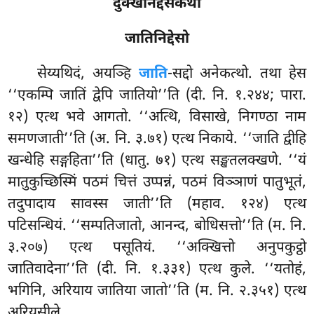
दुक्खनिद्देसकथा
जातिनिद्देसो
सेय्यथिदं, अयञ्हि
जाति
-सद्दो अनेकत्थो. तथा हेस
‘‘एकम्पि जातिं द्वेपि जातियो’’ति (दी. नि. १.२४४; पारा.
१२) एत्थ भवे आगतो. ‘‘अत्थि, विसाखे, निगण्ठा नाम
समणजाती’’ति (अ. नि. ३.७१) एत्थ निकाये. ‘‘जाति द्वीहि
खन्धेहि सङ्गहिता’’ति (धातु. ७१) एत्थ सङ्खतलक्खणे. ‘‘यं
मातुकुच्छिस्मिं पठमं चित्तं उप्पन्नं, पठमं विञ्ञाणं पातुभूतं,
तदुपादाय सावस्स जाती’’ति (महाव. १२४) एत्थ
पटिसन्धियं. ‘‘सम्पतिजातो, आनन्द, बोधिसत्तो’’ति (म. नि.
३.२०७) एत्थ पसूतियं. ‘‘अक्खित्तो अनुपकुट्ठो
जातिवादेना’’ति (दी. नि. १.३३१) एत्थ कुले. ‘‘यतोहं,
भगिनि, अरियाय जातिया जातो’’ति (म. नि. २.३५१) एत्थ
अरियसीले.