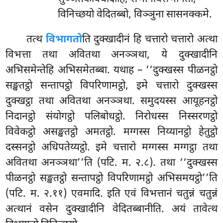
विनिच्छयो वेदितब्बो, विञ्ञुना सासनक्कमे.
तत्थ
विभागतो
ति दुक्खादीनं हि चत्तारो चत्तारो अत्था
विभत्ता तथा अवितथा अनञ्ञथा, ये दुक्खादीनि
अभिसमेन्तेहि अभिसमेतब्बा. यथाह – ‘‘दुक्खस्स पीळनट्ठो
सङ्खतट्ठो सन्तापट्ठो विपरिणामट्ठो, इमे चत्तारो दुक्खस्स
दुक्खट्ठा तथा अवितथा अनञ्ञथा. समुदयस्स आयूहनट्ठो
निदानट्ठो संयोगट्ठो पलिबोधट्ठो. निरोधस्स निस्सरणट्ठो
विवेकट्ठो असङ्खतट्ठो अमतट्ठो. मग्गस्स निय्यानट्ठो हेतुट्ठो
दस्सनट्ठो अधिपतेय्यट्ठो. इमे चत्तारो मग्गस्स मग्गट्ठा तथा
अवितथा अनञ्ञथा’’ति (पटि. म. २.८). तथा ‘‘दुक्खस्स
पीळनट्ठो सङ्खतट्ठो सन्तापट्ठो विपरिणामट्ठो अभिसमयट्ठो’’ति
(पटि. म. २.११) एवमादि. इति एवं विभत्तानं चतुन्नं चतुन्नं
अत्थानं वसेन दुक्खादीनि वेदितब्बानीति. अयं तावेत्थ