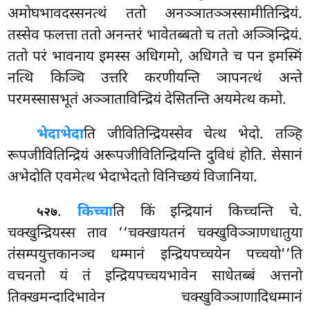
अमोघभावदस्सनत्थं ततो अनञ्ञातञ्ञस्सामीतिन्द्रियं.
तस्सेव फलत्ता ततो अनन्तरं भावेतब्बतो च ततो अञ्ञिन्द्रियं.
ततो परं भावनाय इमस्स अधिगमो, अधिगते च पन इमस्मिं
नत्थि किञ्चि उत्तरि करणीयन्ति ञापनत्थं अन्ते
परमस्सासभूतं अञ्ञाताविन्द्रियं देसितन्ति अयमेत्थ कमो.
भेदाभेदा
ति जीवितिन्द्रियस्सेव चेत्थ भेदो. तञ्हि
रूपजीवितिन्द्रियं अरूपजीवितिन्द्रियन्ति दुविधं होति. सेसानं
अभेदोति एवमेत्थ भेदाभेदतो विनिच्छयं विजानिया.
.
किच्चा
ति
किं इन्द्रियानं किच्चन्ति चे.
५२७
चक्खुन्द्रियस्स ताव ‘‘चक्खायतनं चक्खुविञ्ञाणधातुया
तंसम्पयुत्तकानञ्च धम्मानं इन्द्रियपच्चयेन पच्चयो’’ति
वचनतो यं तं इन्द्रियपच्चयभावेन साधेतब्बं अत्तनो
तिक्खमन्दादिभावेन चक्खुविञ्ञाणादिधम्मानं