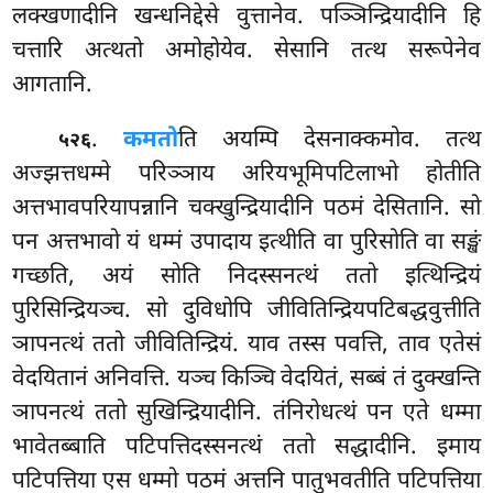
लक्खणादीनि खन्धनिद्देसे वुत्तानेव. पञ्ञिन्द्रियादीनि हि
चत्तारि अत्थतो अमोहोयेव. सेसानि तत्थ सरूपेनेव
आगतानि.
.
कमतो
ति अयम्पि देसनाक्कमोव. तत्थ
५२६
अज्झत्तधम्मे परिञ्ञाय अरियभूमिपटिलाभो होतीति
अत्तभावपरियापन्नानि चक्खुन्द्रियादीनि पठमं देसितानि. सो
पन अत्तभावो यं धम्मं उपादाय इत्थीति वा पुरिसोति वा सङ्खं
गच्छति, अयं सोति निदस्सनत्थं ततो इत्थिन्द्रियं
पुरिसिन्द्रियञ्च. सो दुविधोपि जीवितिन्द्रियपटिबद्धवुत्तीति
ञापनत्थं ततो जीवितिन्द्रियं. याव तस्स पवत्ति, ताव एतेसं
वेदयितानं अनिवत्ति. यञ्च किञ्चि वेदयितं, सब्बं तं दुक्खन्ति
ञापनत्थं ततो सुखिन्द्रियादीनि. तंनिरोधत्थं पन एते धम्मा
भावेतब्बाति पटिपत्तिदस्सनत्थं ततो सद्धादीनि. इमाय
पटिपत्तिया एस धम्मो पठमं अत्तनि पातुभवतीति पटिपत्तिया