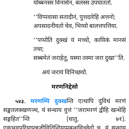
योब्बनस्स विनासेन, बलस्स उपघाततो.
‘‘विप्पवासा
सतादीनं, पुत्तदारेहि अत्तनो;
अपसादनीयतो चेव, भिय्यो बालत्तपत्तिया.
‘‘पप्पोति दुक्खं यं मच्चो, कायिकं मानसं
तथा;
सब्बमेतं जराहेतु, यस्मा तस्मा जरा दुखा’’ति.
अयं जरायं विनिच्छयो.
मरणनिद्देसो
.
मरणम्पि दुक्ख
न्ति एत्थापि दुविधं मरणं
५४३
सङ्खतलक्खणञ्च, यं सन्धाय वुत्तं ‘‘जरामरणं द्वीहि खन्धेहि
सङ्गहित’’न्ति (धातु. ७१).
एकभवपरियापन्नजीवितिन्द्रियप्पबन्धविच्छेदो च, यं सन्धाय