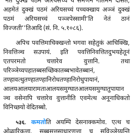
‘नेतं दुक्खं पठमं अरियसच्चं यं समणेन गोतमेन देसितं,
अहमेतं दुक्खं पठमं अरियसच्चं पच्चक्खाय अञ्ञं दुक्खं
पठमं अरियसच्चं पञ्ञपेस्सामी’ति नेतं ठानं
विज्जती’’तिआदि (सं. नि. ५.१०८६).
अपिच पवत्तिमाचिक्खन्तो भगवा सहेतुकं आचिक्खि,
निवत्तिञ्च सउपायं. इति पवत्तिनिवत्तितदुभयहेतूनं
एतपरमतो चत्तारेव वुत्तानि. तथा
परिञ्ञेय्यपहातब्बसच्छिकातब्बभावेतब्बानं,
तण्हावत्थुतण्हातण्हानिरोधतण्हानिरोधुपायानं,
आलयआलयारामताआलयसमुग्घातआलयसमुग्घातुपायान
ञ्च वसेनापि चत्तारेव वुत्तानीति एवमेत्थ अनूनाधिकतो
विनिच्छयो वेदितब्बो.
.
कमतो
ति अयम्पि देसनाक्कमोव. एत्थ च
५३६
ओळारिकत्ता, सब्बसत्तसाधारणत्ता च सुविञ्ञेय्यन्ति