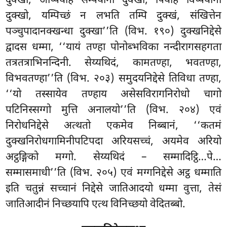
दुक्खा, अप्पियेहि सम्पयोगो दुक्खो, पियेहि
विप्पयोगो
दुक्खो, यम्पिच्छं न लभति तम्पि दुक्खं, संखित्तेन
पञ्चुपादानक्खन्धा दुक्खा’’ति (विभ. १९०) दुक्खनिद्देसे
द्वादस धम्मा, ‘‘यायं तण्हा पोनोब्भविका नन्दीरागसहगता
तत्रतत्राभिनन्दिनी. सेय्यथिदं, कामतण्हा, भवतण्हा,
विभवतण्हा’’ति (विभ. २०३) समुदयनिद्देसे तिविधा तण्हा,
‘‘यो तस्सायेव तण्हाय असेसविरागनिरोधो चागो
पटिनिस्सग्गो मुत्ति अनालयो’’ति (विभ. २०४) एवं
निरोधनिद्देसे अत्थतो एकमेव निब्बानं, ‘‘कतमं
दुक्खनिरोधगामिनीपटिपदा अरियसच्चं, अयमेव अरियो
अट्ठङ्गिको मग्गो. सेय्यथिदं – सम्मादिट्ठि…पे…
सम्मासमाधी’’ति (विभ. २०५) एवं मग्गनिद्देसे अट्ठ धम्माति
इति चतुन्नं सच्चानं निद्देसे जातिआदयो धम्मा वुत्ता, तेसं
जातिआदीनं निच्छयापि एत्थ विनिच्छयो वेदितब्बो.