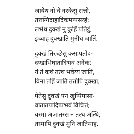
जायेथ नो चे नरकेसु सत्तो,
तत्तग्गिदाहादिकमप्पसय्हं;
लभेथ दुक्खं नु कुहिं पतिट्ठं,
इच्चाह दुक्खाति मुनीध जातिं.
दुक्खं
तिरच्छेसु कसापतोद-
दण्डाभिघातादिभवं अनेकं;
यं तं कथं तत्थ भवेय्य जातिं,
विना तहिं जाति ततोपि दुक्खा.
पेतेसु दुक्खं पन खुप्पिपासा-
वातातपादिप्पभवं विचित्तं;
यस्मा अजातस्स न तत्थ अत्थि,
तस्मापि दुक्खं मुनि जातिमाह.