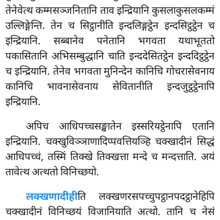
तेनेवेत्थ कम्मसञ्जनितानि ताव इन्द्रियानि कुसलाकुसलकम्मं
उल्लिङ्गेन्ति. तेन च सिट्ठानीति इन्दलिङ्गट्ठेन इन्दसिट्ठट्ठेन च
इन्द्रियानि. सब्बानेव पनेतानि भगवता यथाभूततो
पकासितानि अभिसम्बुद्धानि चाति इन्ददेसितट्ठेन इन्ददिट्ठट्ठेन
च इन्द्रियानि. तेनेव भगवता मुनिन्देन कानिचि गोचरासेवनाय
कानिचि भावनासेवनाय सेवितानीति इन्दजुट्ठट्ठेनापि
इन्द्रियानि.
अपिच
आधिपच्चसङ्खातेन इस्सरियट्ठेनापि एतानि
इन्द्रियानि. चक्खुविञ्ञाणादिप्पवत्तियञ्हि चक्खादीनं सिद्धं
आधिपच्चं, तस्मिं तिक्खे तिक्खत्ता मन्दे च मन्दत्ताति. अयं
तावेत्थ अत्थतो विनिच्छयो.
लक्खणादीही
ति लक्खणरसपच्चुपट्ठानपदट्ठानेहिपि
चक्खादीनं विनिच्छयं विजानियाति अत्थो. तानि च नेसं