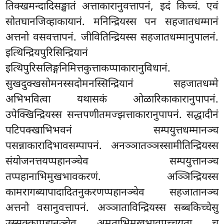
तिक्खमन्दादिसङ्खातं अत्ताकारानुवत्तापनं, इदं किच्चं. एवं
सोतघानजिव्हाकायानं. मनिन्द्रियस्स पन
सहजातधम्मानं
अत्तनो वसवत्तापनं. जीवितिन्द्रियस्स सहजातधम्मानुपालनं.
इत्थिन्द्रियपुरिसिन्द्रियानं
इत्थिपुरिसलिङ्गनिमित्तकुत्ताकप्पाकारानुविधानं.
सुखदुक्खसोमनस्सदोमनस्सिन्द्रियानं सहजातधम्मे
अभिभवित्वा यथासकं ओळारिकाकारानुपापनं.
उपेक्खिन्द्रियस्स सन्तपणीतमज्झत्ताकारानुपापनं. सद्धादीनं
पटिपक्खाभिभवनं सम्पयुत्तधम्मानञ्च
पसन्नाकारादिभावसम्पापनं. अनञ्ञातञ्ञस्सामीतिन्द्रियस्स
संयोजनत्तयप्पहानञ्चेव सम्पयुत्तानञ्च
तप्पहानाभिमुखभावकरणं. अञ्ञिन्द्रियस्स
कामरागब्यापादादितनुकरणप्पहानञ्चेव सहजातानञ्च
अत्तनो वसानुवत्तापनं. अञ्ञाताविन्द्रियस्स सब्बकिच्चेसु
उस्सुक्कप्पहानञ्चेव अमताभिमुखभावपच्चयता च