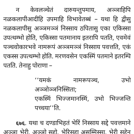
न केवलञ्चेतं दारुयन्तुपमाय, अञ्ञाहिपि
नळकलापीआदीहि उपमाहि विभावेतब्बं – यथा हि द्वीसु
नळकलापीसु अञ्ञमञ्ञं निस्साय ठपितासु एका एकिस्सा
उपत्थम्भो होति, एकिस्सा पतमानाय इतरापि पतति, एवमेवं
पञ्चवोकारभवे नामरूपं अञ्ञमञ्ञं निस्साय पवत्तति, एकं
एकस्स उपत्थम्भो होति. मरणवसेन एकस्मिं पतमाने इतरम्पि
पतति. तेनाहु पोराणा –
‘‘यमकं नामरूपञ्च, उभो
अञ्ञोञ्ञनिस्सिता;
एकस्मिं भिज्जमानस्मिं, उभो भिज्जन्ति
पच्चया’’ति.
. यथा च दण्डाभिहतं भेरिं निस्साय सद्दे पवत्तमाने
६७६
अञ्ञा भेरी, अञ्ञो सद्दो, भेरिसद्दा असम्मिस्सा, भेरी सद्देन