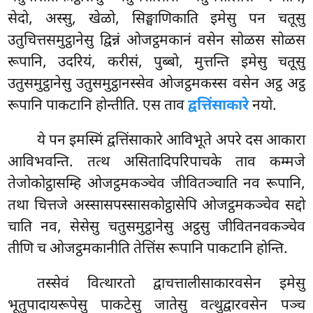
सेदो, अस्सु, खेळो, सिङ्घाणिकाति इमेसु पन चतूसु
उतुचित्तसमुट्ठानेसु द्विन्नं ओजट्ठमकानं वसेन सोळस सोळस
रूपानि, उदरियं, करीसं, पुब्बो, मुत्तन्ति इमेसु चतूसु
उतुसमुट्ठानेसु उतुसमुट्ठानस्सेव ओजट्ठमकस्स वसेन अट्ठ अट्ठ
रूपानि पाकटानि होन्तीति. एस ताव
द्वत्तिंसाकारे
नयो.
ये पन इमस्मिं द्वत्तिंसाकारे आविभूते अपरे दस आकारा
आविभवन्ति. तत्थ असितादिपरिपाचके ताव कम्मजे
तेजोकोट्ठासम्हि ओजट्ठमकञ्चेव जीवितञ्चाति नव रूपानि,
तथा चित्तजे अस्सासपस्सासकोट्ठासेपि ओजट्ठमकञ्चेव सद्दो
चाति नव, सेसेसु चतुसमुट्ठानेसु अट्ठसु जीवितनवकञ्चेव
तीणि च ओजट्ठमकानीति तेत्तिंस रूपानि पाकटानि होन्ति.
तस्सेवं वित्थारतो द्वाचत्तालीसाकारवसेन इमेसु
भूतुपादायरूपेसु पाकटेसु जातेसु वत्थुद्वारवसेन पञ्च