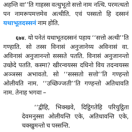
अहन्ति वा’’ति गाहस्स वत्थुभूतो सत्तो नाम नत्थि. परमत्थतो
पन नामरूपमत्तमेव अत्थीति. एवं पस्सतो हि दस्सनं
यथाभूतदस्सनं
नाम होति.
. यो पनेतं यथाभूतदस्सनं पहाय ‘‘सत्तो अत्थी’’ति
६७४
गण्हाति. सो तस्स विनासं अनुजानेय्य अविनासं वा.
अविनासं अनुजानन्तो सस्सते पतति. विनासं अनुजानन्तो
उच्छेदे पतति. कस्मा? खीरन्वयस्स दधिनो विय तदन्वयस्स
अञ्ञस्स अभावतो. सो ‘‘सस्सतो सत्तो’’ति गण्हन्तो
ओलीयति नाम. ‘‘उच्छिज्जती’’ति गण्हन्तो अतिधावति
नाम. तेनाह भगवा –
‘‘द्वीहि, भिक्खवे, दिट्ठिगतेहि परियुट्ठिता
देवमनुस्सा ओलीयन्ति एके, अतिधावन्ति एके,
चक्खुमन्तो च पस्सन्ति.