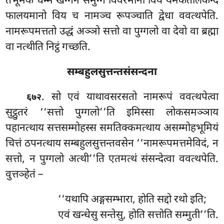
तेभूमके धम्मे खग्गेन समुग्गं विवरमानो
विय यमकतालकन्दं
फालयमानो विय च नामञ्च रूपञ्चाति द्वेधा ववत्थपेति.
नामरूपमत्ततो उद्धं अञ्ञो सत्तो वा पुग्गलो वा देवो वा ब्रह्मा
वा नत्थीति निट्ठं गच्छति.
सम्बहुलसुत्तन्तसंसन्दना
. सो
एवं याथावसरसतो नामरूपं ववत्थपेत्वा
६७२
सुट्ठुतरं ‘‘सत्तो पुग्गलो’’ति इमिस्सा लोकसमञ्ञाय
पहानत्थाय सत्तसम्मोहस्स समतिक्कमत्थाय असम्मोहभूमियं
चित्तं ठपनत्थाय सम्बहुलसुत्तन्तवसेन ‘‘नामरूपमत्तमेविदं, न
सत्तो, न पुग्गलो अत्थी’’ति एतमत्थं संसन्देत्वा ववत्थपेति.
वुत्तञ्हेतं –
‘‘यथापि अङ्गसम्भारा, होति सद्दो रथो इति;
एवं खन्धेसु सन्तेसु, होति सत्तोति सम्मुती’’ति.