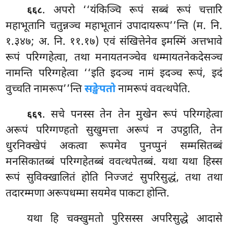
. अपरो ‘‘यंकिञ्चि रूपं सब्बं रूपं चत्तारि
६६८
महाभूतानि चतुन्नञ्च महाभूतानं उपादायरूप’’न्ति (म. नि.
१.३४७; अ. नि. ११.१७) एवं संखित्तेनेव इमस्मिं अत्तभावे
रूपं परिग्गहेत्वा, तथा मनायतनञ्चेव धम्मायतनेकदेसञ्च
नामन्ति परिग्गहेत्वा ‘‘इति इदञ्च नामं इदञ्च रूपं, इदं
वुच्चति नामरूप’’न्ति
सङ्खेपतो
नामरूपं ववत्थपेति.
. सचे पनस्स तेन तेन मुखेन रूपं परिग्गहेत्वा
६६९
अरूपं परिग्गण्हतो सुखुमत्ता अरूपं न उपट्ठाति, तेन
धुरनिक्खेपं अकत्वा रूपमेव पुनप्पुनं सम्मसितब्बं
मनसिकातब्बं परिग्गहेतब्बं ववत्थपेतब्बं. यथा यथा हिस्स
रूपं सुविक्खालितं होति निज्जटं सुपरिसुद्धं, तथा तथा
तदारम्मणा अरूपधम्मा सयमेव पाकटा होन्ति.
यथा हि चक्खुमतो पुरिसस्स अपरिसुद्धे आदासे