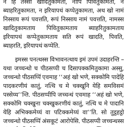
न हि तस्सा खादितुकामता, नापि पिवितुकामता, न
ब्याहरितुकामता, न इरियापथं कप्पेतुकामता, अथ खो नामं
निस्साय रूपं पवत्तति, रूपं निस्साय नामं पवत्तति, नामस्स
खादितुकामताय पिवितुकामताय ब्याहरितुकामताय
इरियापथं कप्पेतुकामताय सति रूपं खादति, पिवति,
ब्याहरति, इरियापथं कप्पेति.
इमस्स
पनत्थस्स विभावनत्थाय इमं उपमं उदाहरन्ति –
यथा जच्चन्धो च पीठसप्पी च दिसापक्कमितुकामा अस्सु,
जच्चन्धो पीठसप्पिं एवमाह ‘‘अहं खो भणे, सक्कोमि पादेहि
पादकरणीयं कातुं, नत्थि च मे चक्खूनि येहि समविसमं
पस्सेय्य’’न्ति. पीठसप्पीपि जच्चन्धं एवमाह ‘‘अहं खो भणे,
सक्कोमि चक्खुना चक्खुकरणीयं कातुं, नत्थि च मे पादानि
येहि अभिक्कमेय्यं वा पटिक्कमेय्यं वा’’ति. सो तुट्ठहट्ठो
जच्चन्धो पीठसप्पिं अंसकूटं आरोपेसि. पीठसप्पी जच्चन्धस्स