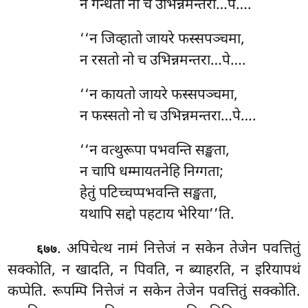
न गन्धतो नो च उभिन्नमन्तरा…पे….
‘‘न जिव्हातो जायरे फस्सपञ्चमा,
न रसतो नो च उभिन्नमन्तरा…पे….
‘‘न कायतो जायरे फस्सपञ्चमा,
न फस्सतो नो च उभिन्नमन्तरा…पे….
‘‘न वत्थुरूपा पभवन्ति सङ्खता,
न चापि धम्मायतनेहि निग्गता;
हेतुं पटिच्चप्पभवन्ति सङ्खता,
यथापि सद्दो पहटाय भेरिया’’ति.
. अपिचेत्थ नामं नित्तेजं न सकेन तेजेन पवत्तितुं
६७७
सक्कोति, न खादति, न पिवति, न ब्याहरति, न इरियापथं
कप्पेति. रूपम्पि नित्तेजं न सकेन तेजेन पवत्तितुं सक्कोति.