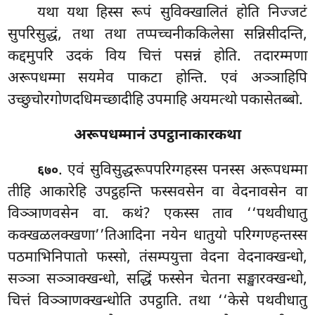
यथा यथा हिस्स रूपं सुविक्खालितं होति निज्जटं
सुपरिसुद्धं, तथा तथा तप्पच्चनीककिलेसा सन्निसीदन्ति,
कद्दमुपरि उदकं विय चित्तं पसन्नं होति. तदारम्मणा
अरूपधम्मा सयमेव पाकटा होन्ति. एवं अञ्ञाहिपि
उच्छुचोरगोणदधिमच्छादीहि उपमाहि अयमत्थो पकासेतब्बो.
अरूपधम्मानं उपट्ठानाकारकथा
. एवं सुविसुद्धरूपपरिग्गहस्स पनस्स अरूपधम्मा
६७०
तीहि आकारेहि उपट्ठहन्ति फस्सवसेन वा वेदनावसेन वा
विञ्ञाणवसेन वा. कथं? एकस्स ताव ‘‘पथवीधातु
कक्खळलक्खणा’’तिआदिना नयेन धातुयो परिग्गण्हन्तस्स
पठमाभिनिपातो फस्सो, तंसम्पयुत्ता वेदना वेदनाक्खन्धो,
सञ्ञा सञ्ञाक्खन्धो, सद्धिं फस्सेन चेतना सङ्खारक्खन्धो,
चित्तं विञ्ञाणक्खन्धोति उपट्ठाति. तथा ‘‘केसे पथवीधातु