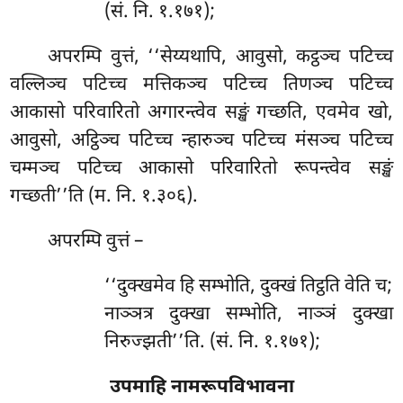
(सं. नि. १.१७१);
अपरम्पि वुत्तं, ‘‘सेय्यथापि, आवुसो, कट्ठञ्च पटिच्च
वल्लिञ्च पटिच्च मत्तिकञ्च पटिच्च तिणञ्च पटिच्च
आकासो परिवारितो अगारन्त्वेव सङ्खं गच्छति, एवमेव खो,
आवुसो, अट्ठिञ्च पटिच्च न्हारुञ्च पटिच्च मंसञ्च पटिच्च
चम्मञ्च पटिच्च आकासो परिवारितो रूपन्त्वेव सङ्खं
गच्छती’’ति (म. नि. १.३०६).
अपरम्पि वुत्तं –
‘‘दुक्खमेव हि सम्भोति, दुक्खं तिट्ठति वेति च;
नाञ्ञत्र दुक्खा सम्भोति, नाञ्ञं दुक्खा
निरुज्झती’’ति. (सं. नि. १.१७१);
उपमाहि नामरूपविभावना