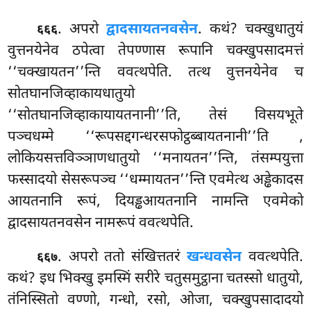
. अपरो
द्वादसायतनवसेन
. कथं? चक्खुधातुयं
६६६
वुत्तनयेनेव ठपेत्वा तेपण्णास रूपानि चक्खुपसादमत्तं
‘‘चक्खायतन’’न्ति ववत्थपेति. तत्थ वुत्तनयेनेव च
सोतघानजिव्हाकायधातुयो
‘‘सोतघानजिव्हाकायायतनानी’’ति, तेसं विसयभूते
पञ्चधम्मे ‘‘रूपसद्दगन्धरसफोट्ठब्बायतनानी’’ति
,
लोकियसत्तविञ्ञाणधातुयो ‘‘मनायतन’’न्ति, तंसम्पयुत्ता
फस्सादयो सेसरूपञ्च ‘‘धम्मायतन’’न्ति एवमेत्थ
अड्ढेकादस
आयतनानि रूपं, दियड्ढआयतनानि नामन्ति एवमेको
द्वादसायतनवसेन नामरूपं ववत्थपेति.
. अपरो ततो संखित्ततरं
खन्धवसेन
ववत्थपेति.
६६७
कथं? इध भिक्खु इमस्मिं सरीरे चतुसमुट्ठाना चतस्सो धातुयो,
तंनिस्सितो वण्णो, गन्धो, रसो, ओजा, चक्खुपसादादयो