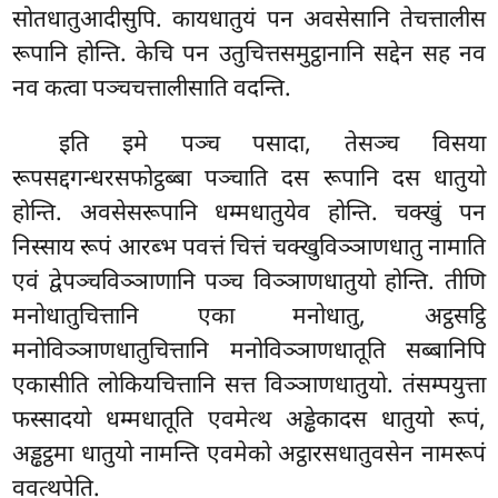
सोतधातुआदीसुपि. कायधातुयं पन अवसेसानि तेचत्तालीस
रूपानि होन्ति. केचि पन उतुचित्तसमुट्ठानानि सद्देन सह नव
नव कत्वा पञ्चचत्तालीसाति वदन्ति.
इति इमे पञ्च पसादा, तेसञ्च विसया
रूपसद्दगन्धरसफोट्ठब्बा पञ्चाति दस रूपानि दस धातुयो
होन्ति. अवसेसरूपानि धम्मधातुयेव होन्ति. चक्खुं पन
निस्साय रूपं आरब्भ पवत्तं चित्तं चक्खुविञ्ञाणधातु नामाति
एवं द्वेपञ्चविञ्ञाणानि पञ्च विञ्ञाणधातुयो होन्ति. तीणि
मनोधातुचित्तानि एका मनोधातु, अट्ठसट्ठि
मनोविञ्ञाणधातुचित्तानि मनोविञ्ञाणधातूति सब्बानिपि
एकासीति लोकियचित्तानि सत्त विञ्ञाणधातुयो. तंसम्पयुत्ता
फस्सादयो धम्मधातूति एवमेत्थ अड्ढेकादस धातुयो रूपं,
अड्ढट्ठमा धातुयो नामन्ति एवमेको अट्ठारसधातुवसेन नामरूपं
ववत्थपेति.