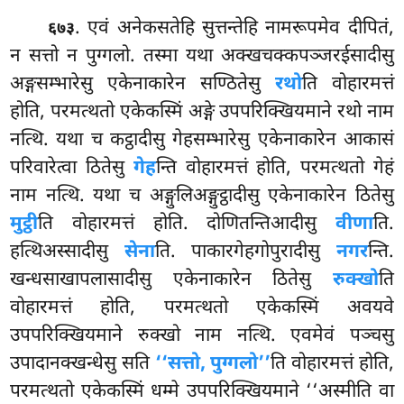
. एवं अनेकसतेहि सुत्तन्तेहि नामरूपमेव दीपितं,
६७३
न सत्तो न पुग्गलो. तस्मा यथा अक्खचक्कपञ्जरईसादीसु
अङ्गसम्भारेसु एकेनाकारेन सण्ठितेसु
रथो
ति वोहारमत्तं
होति, परमत्थतो एकेकस्मिं अङ्गे उपपरिक्खियमाने रथो नाम
नत्थि. यथा च कट्ठादीसु गेहसम्भारेसु एकेनाकारेन आकासं
परिवारेत्वा ठितेसु
गेह
न्ति वोहारमत्तं होति, परमत्थतो गेहं
नाम नत्थि. यथा च अङ्गुलिअङ्गुट्ठादीसु एकेनाकारेन ठितेसु
मुट्ठी
ति वोहारमत्तं
होति. दोणितन्तिआदीसु
वीणा
ति.
हत्थिअस्सादीसु
सेना
ति. पाकारगेहगोपुरादीसु
नगर
न्ति.
खन्धसाखापलासादीसु एकेनाकारेन ठितेसु
रुक्खो
ति
वोहारमत्तं होति, परमत्थतो एकेकस्मिं अवयवे
उपपरिक्खियमाने रुक्खो नाम नत्थि. एवमेवं पञ्चसु
उपादानक्खन्धेसु सति
‘‘सत्तो, पुग्गलो’’
ति वोहारमत्तं होति,
परमत्थतो एकेकस्मिं धम्मे उपपरिक्खियमाने ‘‘अस्मीति वा