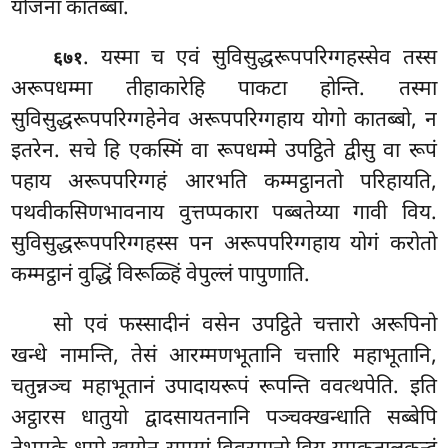
योजना कातब्बा.
. यस्मा च एवं सुविसुद्धरूपपरिग्गहस्सेव तस्स
६७१
अरूपधम्मा तीहाकारेहि पाकटा होन्ति. तस्मा
सुविसुद्धरूपपरिग्गहेनेव अरूपपरिग्गहाय योगो कातब्बो, न
इतरेन. सचे हि एकस्मिं वा रूपधम्मे उपट्ठिते द्वीसु वा रूपं
पहाय अरूपपरिग्गहं आरभति कम्मट्ठानतो परिहायति,
पथवीकसिणभावनाय वुत्तप्पकारा पब्बतेय्या गावी विय.
सुविसुद्धरूपपरिग्गहस्स पन अरूपपरिग्गहाय योगं करोतो
कम्मट्ठानं वुद्धिं विरूळ्हिं वेपुल्लं पापुणाति.
सो एवं फस्सादीनं वसेन उपट्ठिते चत्तारो अरूपिनो
खन्धे नामन्ति, तेसं आरम्मणभूतानि चत्तारि महाभूतानि,
चतुन्नञ्च महाभूतानं उपादायरूपं रूपन्ति ववत्थपेति. इति
अट्ठारस धातुयो द्वादसायतनानि पञ्चक्खन्धाति सब्बेपि