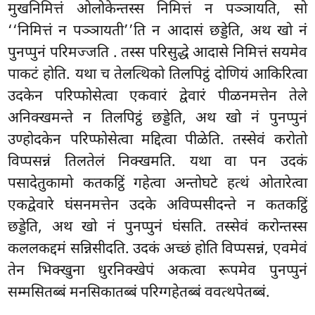
मुखनिमित्तं ओलोकेन्तस्स निमित्तं न पञ्ञायति, सो
‘‘निमित्तं न पञ्ञायती’’ति न आदासं
छड्डेति, अथ खो नं
पुनप्पुनं परिमज्जति
. तस्स परिसुद्धे आदासे निमित्तं सयमेव
पाकटं होति. यथा च तेलत्थिको तिलपिट्ठं दोणियं आकिरित्वा
उदकेन परिप्फोसेत्वा एकवारं द्वेवारं पीळनमत्तेन तेले
अनिक्खमन्ते न तिलपिट्ठं छड्डेति, अथ खो नं पुनप्पुनं
उण्होदकेन परिप्फोसेत्वा मद्दित्वा पीळेति. तस्सेवं करोतो
विप्पसन्नं तिलतेलं निक्खमति. यथा वा पन उदकं
पसादेतुकामो कतकट्ठिं गहेत्वा अन्तोघटे हत्थं ओतारेत्वा
एकद्वेवारे घंसनमत्तेन उदके अविप्पसीदन्ते न कतकट्ठिं
छड्डेति, अथ खो नं पुनप्पुनं घंसति. तस्सेवं करोन्तस्स
कललकद्दमं सन्निसीदति. उदकं अच्छं होति विप्पसन्नं, एवमेवं
तेन भिक्खुना धुरनिक्खेपं अकत्वा रूपमेव पुनप्पुनं
सम्मसितब्बं मनसिकातब्बं परिग्गहेतब्बं ववत्थपेतब्बं.