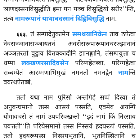
ञाणदस्सनविसुद्धीति इमा पन पञ्च विसुद्धियो सरीर’’न्ति,
तत्थ
नामरूपानं याथावदस्सनं दिट्ठिविसुद्धि
नाम.
. तं सम्पादेतुकामेन
समथयानिकेन
ताव ठपेत्वा
६६३
नेवसञ्ञानासञ्ञायतनं अवसेसरूपारूपावचरज्झानानं
अञ्ञतरतो वुट्ठाय वितक्कादीनि झानङ्गानि, तंसम्पयुत्ता च
धम्मा
लक्खणरसादिवसेन
परिग्गहेतब्बा. परिग्गहेत्वा
सब्बम्पेतं आरम्मणाभिमुखं नमनतो नमनट्ठेन
नाम
न्ति
ववत्थपेतब्बं.
ततो यथा नाम पुरिसो अन्तोगेहे सप्पं दिस्वा तं
अनुबन्धमानो तस्स आसयं पस्सति, एवमेव अयम्पि
योगावचरो तं नामं उपपरिक्खन्तो ‘‘इदं नामं किं निस्साय
पवत्तती’’ति परियेसमानो तस्स निस्सयं हदयरूपं पस्सति.
ततो हदयरूपस्स निस्सयभूतानि, भूतनिस्सितानि च