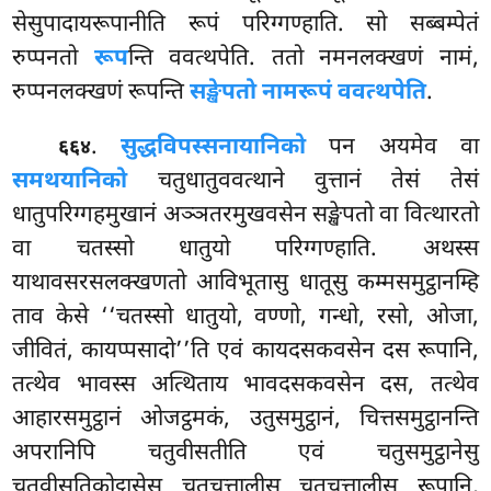
सेसुपादायरूपानीति रूपं परिग्गण्हाति. सो सब्बम्पेतं
रुप्पनतो
रूप
न्ति ववत्थपेति. ततो नमनलक्खणं नामं,
रुप्पनलक्खणं रूपन्ति
सङ्खेपतो नामरूपं ववत्थपेति
.
.
सुद्धविपस्सनायानिको
पन अयमेव वा
६६४
समथयानिको
चतुधातुववत्थाने वुत्तानं तेसं तेसं
धातुपरिग्गहमुखानं अञ्ञतरमुखवसेन सङ्खेपतो वा वित्थारतो
वा चतस्सो धातुयो परिग्गण्हाति. अथस्स
याथावसरसलक्खणतो आविभूतासु धातूसु कम्मसमुट्ठानम्हि
ताव केसे ‘‘चतस्सो धातुयो, वण्णो, गन्धो, रसो, ओजा,
जीवितं, कायप्पसादो’’ति एवं कायदसकवसेन दस रूपानि,
तत्थेव भावस्स अत्थिताय भावदसकवसेन दस, तत्थेव
आहारसमुट्ठानं ओजट्ठमकं, उतुसमुट्ठानं, चित्तसमुट्ठानन्ति
अपरानिपि चतुवीसतीति एवं चतुसमुट्ठानेसु
चतुवीसतिकोट्ठासेसु चतुचत्तालीस चतुचत्तालीस रूपानि,