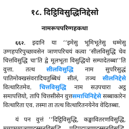
१८. दिट्ठिविसुद्धिनिद्देसो
नामरूपपरिग्गहकथा
. इदानि
या ‘‘इमेसु भूमिभूतेसु धम्मेसु
६६२
उग्गहपरिपुच्छावसेन ञाणपरिचयं कत्वा ‘सीलविसुद्धि चेव
चित्तविसुद्धि चा’ति द्वे मूलभूता विसुद्धियो सम्पादेतब्बा’’ति
वुत्ता. तत्थ
सीलविसुद्धि
नाम सुपरिसुद्धं
पातिमोक्खसंवरादिचतुब्बिधं सीलं, तञ्च
सीलनिद्देसे
वित्थारितमेव.
चित्तविसुद्धि
नाम सउपचारा अट्ठ
समापत्तियो, तापि चित्तसीसेन वुत्त
समाधिनिद्देसे
सब्बाकारेन
वित्थारिता एव. तस्मा ता तत्थ वित्थारितनयेनेव वेदितब्बा.
यं पन वुत्तं ‘‘दिट्ठिविसुद्धि, कङ्खावितरणविसुद्धि,
मग्गामग्गञाणदस्सनविसुद्धि, पटिपदाञाणदस्सनविसुद्धि,