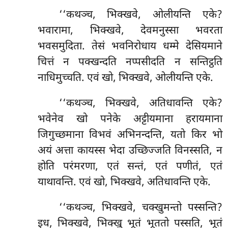
‘‘कथञ्च, भिक्खवे, ओलीयन्ति एके?
भवारामा, भिक्खवे, देवमनुस्सा भवरता
भवसमुदिता. तेसं भवनिरोधाय धम्मे देसियमाने
चित्तं न पक्खन्दति नप्पसीदति न सन्तिट्ठति
नाधिमुच्चति. एवं खो, भिक्खवे, ओलीयन्ति एके.
‘‘कथञ्च, भिक्खवे, अतिधावन्ति एके?
भवेनेव खो पनेके अट्टीयमाना हरायमाना
जिगुच्छमाना विभवं अभिनन्दन्ति, यतो किर भो
अयं अत्ता कायस्स भेदा उच्छिज्जति विनस्सति, न
होति परंमरणा, एतं सन्तं, एतं पणीतं, एतं
याथावन्ति. एवं खो, भिक्खवे, अतिधावन्ति एके.
‘‘कथञ्च, भिक्खवे, चक्खुमन्तो पस्सन्ति?
इध, भिक्खवे, भिक्खु भूतं भूततो
पस्सति, भूतं