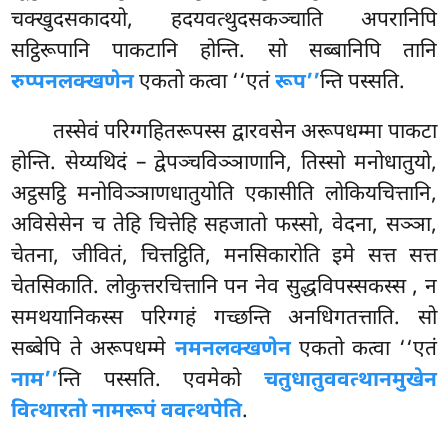
चक्खुदसकादयो, हदयवत्थुदसकञ्चाति अपरानिपि
सट्ठिरूपानि पाकटानि होन्ति. सो सब्बानिपि तानि
रुप्पनलक्खणेन
एकतो कत्वा ‘‘एतं
रूप’’
न्ति पस्सति.
तस्सेवं परिग्गहितरूपस्स द्वारवसेन अरूपधम्मा पाकटा
होन्ति. सेय्यथिदं – द्वेपञ्चविञ्ञाणानि, तिस्सो मनोधातुयो,
अट्ठसट्ठि मनोविञ्ञाणधातुयोति एकासीति लोकियचित्तानि,
अविसेसेन च तेहि चित्तेहि सहजातो फस्सो, वेदना, सञ्ञा,
चेतना, जीवितं, चित्तट्ठिति, मनसिकारोति इमे सत्त सत्त
चेतसिकाति. लोकुत्तरचित्तानि पन नेव सुद्धविपस्सकस्स
, न
समथयानिकस्स परिग्गहं गच्छन्ति अनधिगतत्ताति. सो
सब्बेपि ते अरूपधम्मे
नमनलक्खणेन
एकतो कत्वा ‘‘एतं
नाम’’
न्ति पस्सति. एवमेको
चतुधातुववत्थानमुखेन
वित्थारतो नामरूपं ववत्थपेति
.