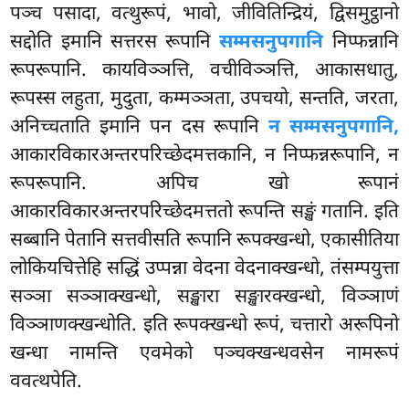
पञ्च पसादा, वत्थुरूपं, भावो, जीवितिन्द्रियं, द्विसमुट्ठानो
सद्दोति इमानि सत्तरस रूपानि
सम्मसनुपगानि
निप्फन्नानि
रूपरूपानि. कायविञ्ञत्ति, वचीविञ्ञत्ति, आकासधातु,
रूपस्स लहुता, मुदुता, कम्मञ्ञता, उपचयो, सन्तति, जरता,
अनिच्चताति इमानि पन दस रूपानि
न सम्मसनुपगानि,
आकारविकारअन्तरपरिच्छेदमत्तकानि, न निप्फन्नरूपानि, न
रूपरूपानि. अपिच खो रूपानं
आकारविकारअन्तरपरिच्छेदमत्ततो रूपन्ति सङ्खं गतानि. इति
सब्बानि पेतानि सत्तवीसति रूपानि रूपक्खन्धो, एकासीतिया
लोकियचित्तेहि सद्धिं उप्पन्ना वेदना वेदनाक्खन्धो, तंसम्पयुत्ता
सञ्ञा सञ्ञाक्खन्धो, सङ्खारा सङ्खारक्खन्धो, विञ्ञाणं
विञ्ञाणक्खन्धोति. इति रूपक्खन्धो रूपं, चत्तारो अरूपिनो
खन्धा नामन्ति एवमेको पञ्चक्खन्धवसेन नामरूपं
ववत्थपेति.