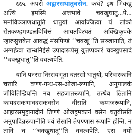
. अपरो
अट्ठारसधातुवसेन
. कथं? इध भिक्खु
६६५
अत्थि इमस्मिं अत्तभावे चक्खुधातु…पे…
मनोविञ्ञाणधातूति धातुयो आवज्जित्वा यं लोको
सेतकण्हमण्डलविचित्तं आयतवित्थतं अक्खिकूपके
न्हारुसुत्तकेन आबद्धं मंसपिण्डं ‘‘चक्खू’’ति सञ्जानाति, तं
अग्गहेत्वा खन्धनिद्देसे उपादारूपेसु वुत्तप्पकारं चक्खुपसादं
‘‘चक्खुधातू’’ति ववत्थपेति.
यानि पनस्स निस्सयभूता चतस्सो धातुयो, परिवारकानि
चत्तारि वण्ण-गन्ध-रस-ओजा-रूपानि, अनुपालकं
जीवितिन्द्रियन्ति नव सहजातरूपानि, तत्थेव ठितानि
कायदसकभावदसकवसेन वीसति कम्मजरूपानि,
आहारसमुट्ठानादीनं तिण्णं ओजट्ठमकानं वसेन चतुवीसति
अनुपादिन्नरूपानीति एवं सेसानि तेपण्णास रूपानि होन्ति, न
तानि च ‘‘चक्खुधातू’’ति ववत्थपेति. एस नयो