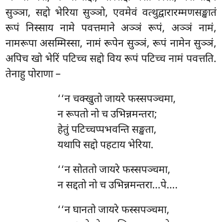
सुञ्ञा, सद्दो भेरिया सुञ्ञो, एवमेवं वत्थुद्वारारम्मणसङ्खातं
रूपं निस्साय नामे पवत्तमाने अञ्ञं रूपं, अञ्ञं नामं,
नामरूपा असम्मिस्सा, नामं रूपेन सुञ्ञं, रूपं नामेन सुञ्ञं,
अपिच खो भेरिं पटिच्च सद्दो विय रूपं पटिच्च नामं पवत्तति.
तेनाहु पोराणा –
‘‘न
चक्खुतो जायरे फस्सपञ्चमा,
न रूपतो नो च उभिन्नमन्तरा;
हेतुं पटिच्चप्पभवन्ति सङ्खता,
यथापि सद्दो पहटाय भेरिया.
‘‘न
सोततो जायरे फस्सपञ्चमा,
न सद्दतो नो च उभिन्नमन्तरा…पे….
‘‘न घानतो जायरे फस्सपञ्चमा,