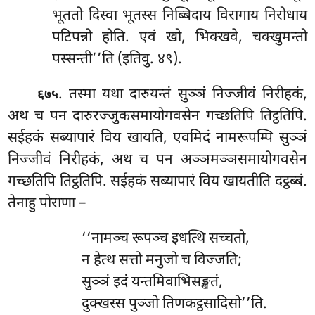
भूततो दिस्वा भूतस्स निब्बिदाय विरागाय निरोधाय
पटिपन्नो होति. एवं खो, भिक्खवे, चक्खुमन्तो
पस्सन्ती’’ति (इतिवु. ४९).
. तस्मा
यथा दारुयन्तं सुञ्ञं निज्जीवं निरीहकं,
६७५
अथ च पन दारुरज्जुकसमायोगवसेन गच्छतिपि तिट्ठतिपि.
सईहकं सब्यापारं विय खायति, एवमिदं नामरूपम्पि सुञ्ञं
निज्जीवं निरीहकं, अथ च पन अञ्ञमञ्ञसमायोगवसेन
गच्छतिपि तिट्ठतिपि. सईहकं सब्यापारं विय खायतीति दट्ठब्बं.
तेनाहु पोराणा –
‘‘नामञ्च रूपञ्च इधत्थि सच्चतो,
न हेत्थ सत्तो मनुजो च विज्जति;
सुञ्ञं इदं यन्तमिवाभिसङ्खतं,
दुक्खस्स पुञ्जो तिणकट्ठसादिसो’’ति.