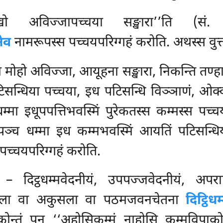
विज्जापच्चया सङ्खारा’’ति (सं. नि.
ेव
नामरूपस्स पच्चयपरिग्गहं करोति. अथस्स वुत्
ं मोहो अविज्जा, आयूहना सङ्खारा, निकन्ति तण्ह
िसन्धिया पच्चया, इध पटिसन्धि विञ्ञाणं, ओक्
धम्मा इधूपपत्तिभवस्मिं पुरेकतस्स कम्मस्स पच
्च धम्मा इध कम्मभवस्मिं आयतिं पटिसन्धिय
च्चयपरिग्गहं करोति.
ं – दिट्ठधम्मवेदनीयं, उपपज्जवेदनीयं, अपरा
ुसला
वा अकुसला वा पठमजवनचेतना
दिट्ठिध
कोन्तं पन ‘‘अहोसिकम्मं नाहोसि कम्मविपाक