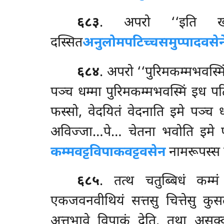
६८३
. अपरो ‘‘इति खो अ
दस्सित
अनुलोमपटिच्चसमुप्पादवसेन
६८४
. अपरो ‘‘पुरिमकम्मभवस्मि
पञ्च धम्मा पुरिमकम्मभवस्मिं इध पट
फस्सो, वेदयितं वेदनाति इमे पञ्च 
अविज्जा…पे… चेतना भवोति इमे पञ
कम्मवट्टविपाकवट्टवसेन
नामरूपस्स प
६८५
. तत्थ
चतुब्बिधं कम्म
एकजवनवीथियं सत्तसु चित्तेसु क
अत्तभावे विपाकं देति. तथा असक्