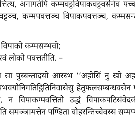
तित्थ, अनागतेपि कम्मवट्टविपाकवट्टवसेनेव पच्
वट्टञ्च, कम्मपवत्तञ्च विपाकपवत्तञ्च, कम्म
, विपाको कम्मसम्भवो;
एवं लोको पवत्ततीति. –
या सा पुब्बन्तादयो आरब्भ ‘‘अहोसिं नु खो अह
बभवयोनिगतिट्ठितिनिवासेसु हेतुफलसम्बन्धवसेन 
, न विपाकप्पवत्तितो उद्धं विपाकपटिसंवे
 समञ्ञामत्तेन पण्डिता वोहरन्तिच्चेवस्स सम्मप्पञ