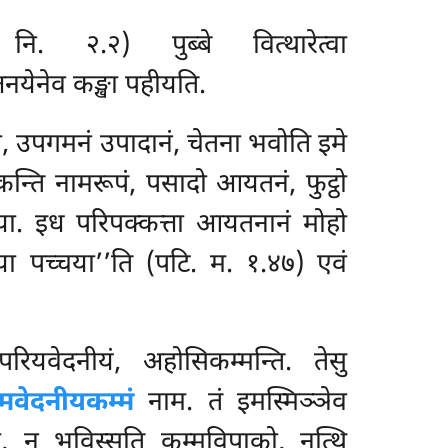
 २.२) पुब्बे वित्थारेत्वा
तनयेनेव कङ्खा पहीयति.
ा, उपगमनं उपादानं, चेतना भवोति इमे
कन्ति नामरूपं, पसादो आयतनं, फुट्ठो
्चया. इध परिपक्कत्ता आयतनानं मोहो
ा पच्चया’’ति (पटि. म. १.४७) एवं
परियवेदनीयं, अहोसिकम्मन्ति. तेसु
म्मवेदनीयकम्मं
नाम. तं इमस्मिञ्ञेव
ो, न भविस्सति कम्मविपाको, नत्थि