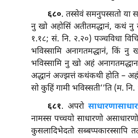
६८०
. तस्सेवं समनुपस्सतो या स
नु खो अहोसिं अतीतमद्धानं, कथं नु ख
१.१८; सं. नि. २.२०) पञ्चविधा विचि
भविस्सामि अनागतमद्धानं, किं नु ख
भविस्सामि नु खो अहं अनागतमद्धान’’न्
अद्धानं अज्झत्तं कथंकथी होति – अहं 
सो कुहिं गामी भविस्सती’’ति (म. नि. 
६८१
. अपरो
साधारणासाधा
नामस्स पच्चयो साधारणो असाधारणो 
कुसलादिभेदतो सब्बप्पकारस्सापि 