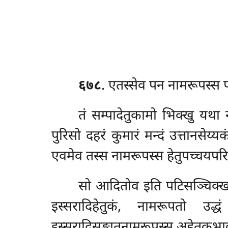
६७८
. एतस्सेव
पन नामरूपस्स पच
तं सम्पादेतुकामो भिक्खु यथा
पुरिसो दहरं कुमारं मन्दं उत्तानसेय
एवमेव तस्स नामरूपस्स हेतुपच्चयपर
सो आदितोव इति पटिसञ्चिक्खति
इस्सरादिहेतुकं, नामरूपतो उद्
इस्सरादिसङ्खातनामरूपस्स अहेतुकभावप्