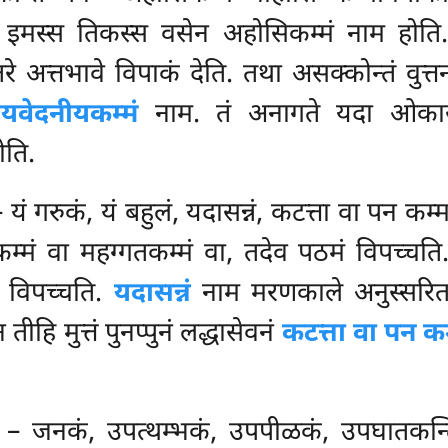
) इमस्स तिकस्स वसेन अहोसिकम्मं नाम होत
े अत्तभावे विपाकं देति. तथा असक्कोन्तं वुत्त
यवेदनीयकम्मं
नाम. तं अनागते यदा ओकासं
ोति.
– यं गरुकं, यं बहुलं, यदासन्नं, कटत्ता वा पन कम
म्मं वा महग्गतकम्मं वा, तदेव पठमं विपच्चति
मं विपच्चति.
यदासन्नं
नाम मरणकाले अनुस्सरितकम
हि मुत्तं पुनप्पुनं लद्धासेवनं
कटत्ता वा पन कम
्मं – जनकं, उपत्थम्भकं, उपपीळकं, उपघातकन्