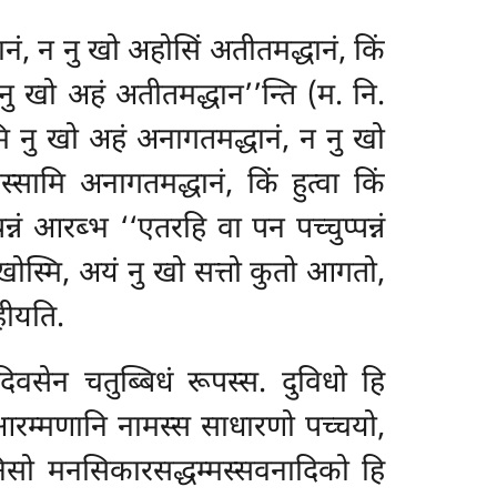
ानं, न नु खो अहोसिं अतीतमद्धानं, किं
 नु खो अहं अतीतमद्धान’’न्ति (म. नि.
मि नु खो अहं अनागतमद्धानं, न नु खो
सामि अनागतमद्धानं, किं हुत्वा किं
्नं आरब्भ ‘‘एतरहि वा पन पच्चुप्पन्नं
ु खोस्मि, अयं नु खो सत्तो कुतो आगतो,
हीयति.
िवसेन चतुब्बिधं रूपस्स. दुविधो हि
आरम्मणानि नामस्स साधारणो पच्चयो,
िसो मनसिकारसद्धम्मस्सवनादिको हि