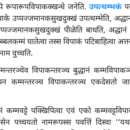
ेपि रूपारूपविपाकक्खन्धे जनेति.
उपत्थम्भकं
पन
पाके उप्पज्जमानकसुखदुक्खं उपत्थम्भेति, अद्धान
प्पज्जमानकसुखदुक्खं पीळेति बाधति, अद्धानं प
ब्बलकम्मं घातेत्वा तस्स विपाकं पटिबाहित्वा अ
नाम वुच्चति.
 कम्मन्तरञ्चेव विपाकन्तरञ्च बुद्धानं कम्मविपा
 कम्मन्तरञ्च विपाकन्तरञ्च एकदेसतो जानि
मं कम्मवट्टे पक्खिपित्वा एवं एको कम्मवट्टविप
वसेन पच्चयतो नामरूपस्स पवत्तिं दिस्वा ‘‘यथ