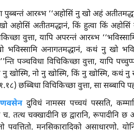
ा पुब्बन्तं आरब्भ ‘‘अहोसिं नु खो अहं अतीतमद्ध
ो अहोसिं अतीतमद्धानं, किं हुत्वा किं अहोसिं
किच्छा वुत्ता, यापि अपरन्तं आरब्भ ‘‘भविस्सा
ो भविस्सामि अनागतमद्धानं, कथं नु खो भविस्
ति पञ्चविधा विचिकिच्छा वुत्ता, यापि पच्चुप्पन
नु खोस्मि, नो नु खोस्मि, किं नु खोस्मि, कथं न
१.१८) छब्बिधा विचिकिच्छा वुत्ता, सा सब्बापि प
रणवसेन
दुविधं नामस्स पच्चयं पस्सति, कम्माद
च. तत्थ चक्खादीनि छ द्वारानि, रूपादीनि छ 
ततो पवत्तितो. मनसिकारादिको असाधारणो. योन