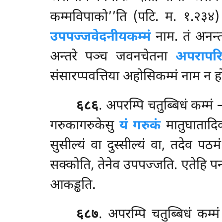
कम्मविपाको’’ति (पटि. म. १.२३४
उपपज्जवेदनीयकम्मं
नाम. तं अनन्तर
अन्तरे पञ्च जवनचेतना
अपरापरि
संसारप्पवत्तिया अहोसिकम्मं नाम न ह
६८६
. अपरम्पि चतुब्बिधं कम्मं 
गरुकागरुकेसु
यं गरुकं
मातुघातादिक
सुसील्यं वा दुस्सील्यं वा, तदेव पठ
सक्कोति, तेनेव उपपज्जति. एतेहि पन ती
आकड्ढति.
६८७
. अपरम्पि चतुब्बिधं कम