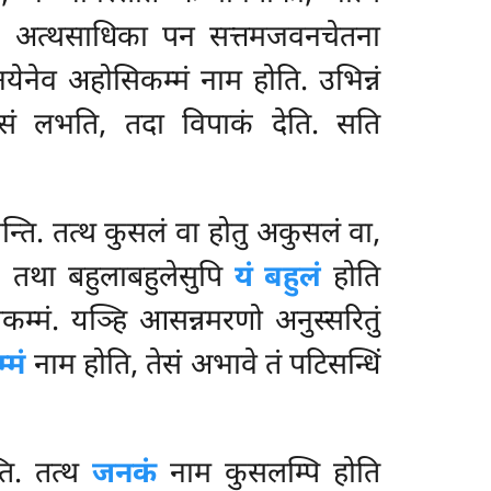
ि. अत्थसाधिका पन सत्तमजवनचेतना
नयेनेव अहोसिकम्मं नाम होति. उभिन्नं
 लभति, तदा विपाकं देति. सति
्मन्ति. तत्थ कुसलं वा होतु अकुसलं वा,
. तथा बहुलाबहुलेसुपि
यं बहुलं
होति
्मं. यञ्हि आसन्नमरणो अनुस्सरितुं
्मं
नाम होति, तेसं अभावे तं पटिसन्धिं
ति. तत्थ
जनकं
नाम कुसलम्पि होति