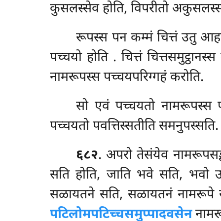
कुसलस्सेव होति, विपरीतो अकुसलस्स
रूपस्स
पन कम्मं चित्तं उतु आह
पच्चयो होति
. चित्तं चित्तसमुट्ठान
नामरूपस्स पच्चयपरिग्गहं करोति.
सो एवं पच्चयतो नामरूपस्स पव
पच्चयतो पवत्तिस्सतीति समनुपस्सति. 
६८२
. अपरो तेसंयेव नामरूपसङ्ख
सति होति, जाति भवे सति, भवो उप
सळायतने सति, सळायतनं नामरूपे सति
पटिलोमपटिच्चसमुप्पादवसेन
नामरू