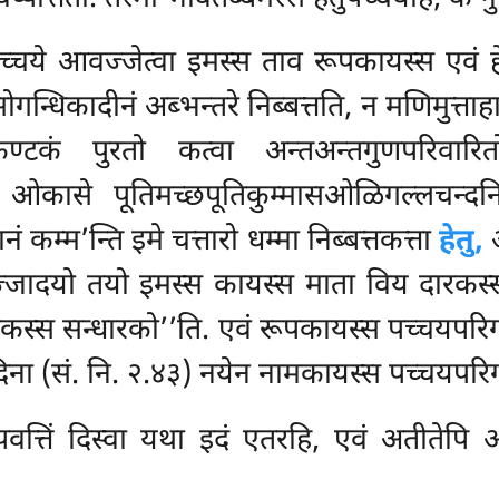
च्चये आवज्जेत्वा इमस्स ताव रूपकायस्स एवं हे
सोगन्धिकादीनं अब्भन्तरे निब्बत्तति, न मणिमु
्टकं पुरतो कत्वा अन्तअन्तगुणपरिवारितो 
ाधे ओकासे पूतिमच्छपूतिकुम्मासओळिगल्लचन्दन
ं कम्म’न्ति इमे चत्तारो धम्मा निब्बत्तकत्ता
हेतु,
आ
विज्जादयो तयो इमस्स कायस्स माता विय दारकस्
स्स सन्धारको’’ति. एवं रूपकायस्स पच्चयपरिग्गह
ना (सं. नि. २.४३) नयेन नामकायस्स पच्चयपरिग्
त्तिं दिस्वा यथा इदं एतरहि, एवं अतीतेपि अद