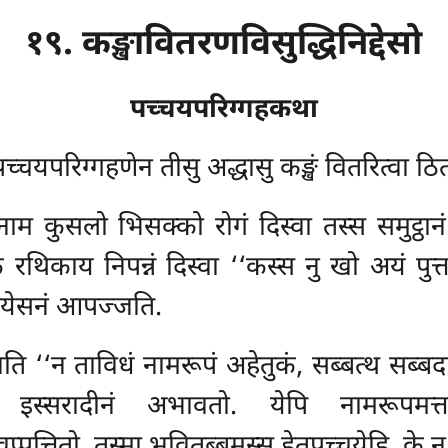
१९. कङ्खावितरणविसुद्धिनिद्देसो
पच्चयपरिग्गहकथा
्चयपरिग्गहणेन तीसु अद्धासु कङ्खं वितरित्वा ठि
 नाम कुसलो भिसक्को रोगं दिस्वा तस्स समुट्ठ
्यकं रथिकाय निपन्नं दिस्वा ‘‘कस्स नु खो अयं 
ियेसनं आपज्जति.
 ‘‘न ताविधं नामरूपं अहेतुकं, सब्बत्थ सब्ब
धं इस्सरादीनं अभावतो. येपि नामरूपमत्
पत्तितो. तस्मा भवितब्बमस्स हेतुपच्चयेहि, के नु