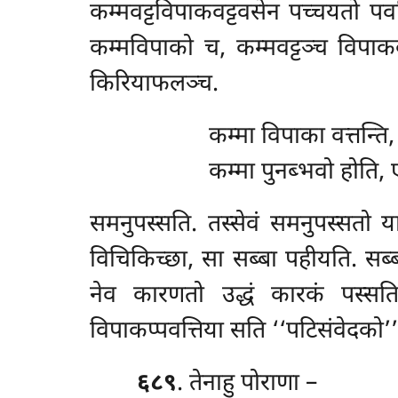
कम्मवट्टविपाकवट्टवसेन पच्चयतो पवत्
कम्मविपाको च, कम्मवट्टञ्च विपाक
किरियाफलञ्च.
कम्मा विपाका वत्तन्ति
कम्मा पुनब्भवो होति, 
समनुपस्सति. तस्सेवं समनुपस्सतो 
विचिकिच्छा, सा सब्बा पहीयति. सब्
नेव कारणतो उद्धं कारकं पस्सति
विपाकप्पवत्तिया सति ‘‘पटिसंवेदको’’ति
६८९
. तेनाहु पोराणा –