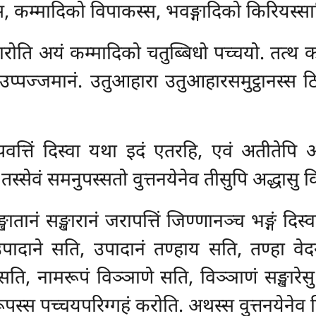
, कम्मादिको विपाकस्स, भवङ्गादिको किरियस्सा
ारोति अयं कम्मादिको चतुब्बिधो पच्चयो. तत्थ क
स्स उप्पज्जमानं. उतुआहारा उतुआहारसमुट्ठानस्स 
त्तिं दिस्वा यथा इदं एतरहि, एवं अतीतेपि अद
तस्सेवं समनुपस्सतो वुत्तनयेनेव तीसुपि अद्धासु
ातानं सङ्खारानं जरापत्तिं जिण्णानञ्च भङ्गं दिस
ादाने सति, उपादानं तण्हाय सति, तण्हा वेद
, नामरूपं विञ्ञाणे सति, विञ्ञाणं सङ्खारेस
पस्स पच्चयपरिग्गहं करोति. अथस्स वुत्तनयेनेव