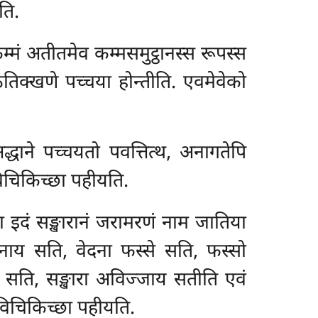
ति.
म्मं अतीतमेव कम्मसमुट्ठानस्स रूपस्स
ठितिक्खणे पच्चया होन्तीति. एवमेवेको
्धाने पच्चयतो पवत्तित्थ, अनागतेपि
 विचिकिच्छा पहीयति.
्वा इदं सङ्खारानं जरामरणं नाम जातिया
नाय सति, वेदना फस्से सति, फस्सो
ु सति, सङ्खारा अविज्जाय सतीति एवं
 विचिकिच्छा पहीयति.