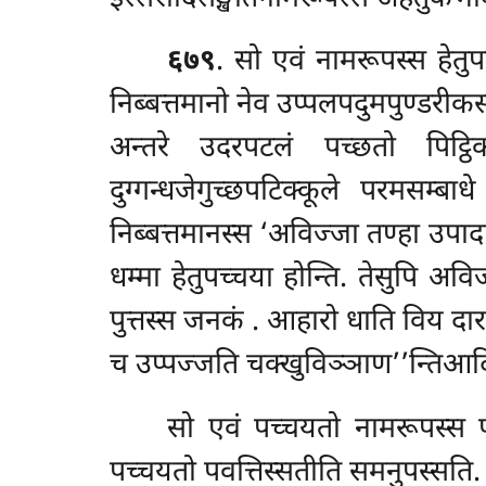
६७९
. सो एवं नामरूपस्स हेतुप
निब्बत्तमानो नेव उप्पलपदुमपुण्डरीक
अन्तरे उदरपटलं पच्छतो पिट्ठिकण
दुग्गन्धजेगुच्छपटिक्कूले परमसम्ब
निब्बत्तमानस्स ‘अविज्जा तण्हा उपादान
धम्मा हेतुपच्चया होन्ति. तेसुपि अ
पुत्तस्स जनकं
. आहारो धाति विय दारक
च उप्पज्जति चक्खुविञ्ञाण’’न्तिआदि
सो एवं पच्चयतो नामरूपस्स पव
पच्चयतो पवत्तिस्सतीति समनुपस्सति.