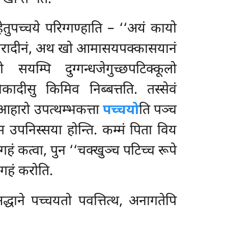
तुपच्चये परिग्गण्हाति – ‘‘अयं कायो
त्ताहारादीनं, अथ खो आमासयपक्कासयानं
सयम्पि दुग्गन्धजेगुच्छपटिक्कूलो
िकादीसु किमिव निब्बत्तति. तस्सेवं
हारो उपत्थम्भकत्ता
पच्चयो
ति पञ्च
स उपनिस्सया होन्ति. कम्मं पिता विय
ं कत्वा, पुन ‘‘चक्खुञ्च पटिच्च रूपे
गहं करोति.
्धाने पच्चयतो पवत्तित्थ, अनागतेपि