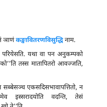
तं ञाणं
कङ्खावितरणविसुद्धि
नाम.
ानं परियेसति. यथा वा पन अनुकम्पको
पुत्तको’’ति तस्स मातापितरो आवज्जति,
दा सब्बेसञ्च एकसदिसभावापत्तितो, न
तमेव इस्सरादयोति वदन्ति, तेसं
 खो ते’’ति.