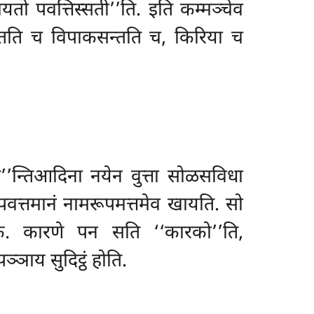
चयतो पवत्तिस्सती’’ति. इति कम्मञ्चेव
सन्तति च विपाकसन्तति च, किरिया च
’’न्तिआदिना नयेन वुत्ता सोळसविधा
पवत्तमानं नामरूपमत्तमेव खायति. सो
दकं. कारणे पन सति ‘‘कारको’’ति,
्ञाय सुदिट्ठं होति.