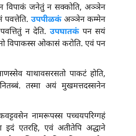
 विपाकं जनेतुं न सक्कोति, अञ्ञेन
ं पवत्तेति.
उपपीळकं
अञ्ञेन कम्मेन
वत्तितुं न देति.
उपघातकं
पन सयं
त्तनो विपाकस्स ओकासं करोति. एवं पन
कञाणस्सेव
याथावसरसतो पाकटं होति,
तब्बं. तस्मा अयं मुखमत्तदस्सनेन
ाकवट्टवसेन नामरूपस्स पच्चयपरिग्गहं
ा इदं एतरहि, एवं अतीतेपि अद्धाने