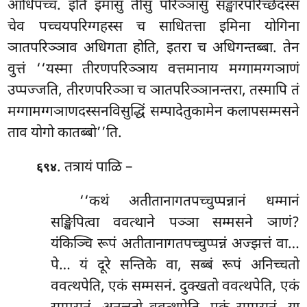
आधिपच्चं. इति इमासु तीसु परिञ्ञासु सङ्खारपरिच्छेदस्स
चेव पच्चयपरिग्गहस्स च साधितत्ता इमिना योगिना
ञातपरिञ्ञाव अधिगता होति, इतरा च अधिगन्तब्बा. तेन
वुत्तं ‘‘यस्मा तीरणपरिञ्ञाय वत्तमानाय मग्गामग्गञाणं
उप्पज्जति, तीरणपरिञ्ञा च ञातपरिञ्ञानन्तरा, तस्मापि तं
मग्गामग्गञाणदस्सनविसुद्धिं सम्पादेतुकामेन कलापसम्मसने
ताव योगो कातब्बो’’ति.
. तत्रायं पाळि –
६९४
‘‘कथं अतीतानागतपच्चुप्पन्नानं धम्मानं
सङ्खिपित्वा ववत्थाने पञ्ञा सम्मसने ञाणं?
यंकिञ्चि रूपं अतीतानागतपच्चुप्पन्नं अज्झत्तं वा…
पे… यं दूरे सन्तिके वा, सब्बं रूपं अनिच्चतो
ववत्थपेति, एकं सम्मसनं. दुक्खतो ववत्थपेति, एकं