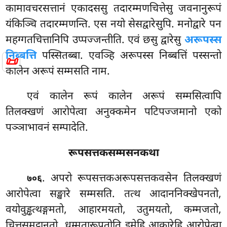
कामावचरसत्तानं एकादससु तदारम्मणचित्तेसु जवनानुरूपं
यंकिञ्चि तदारम्मणन्ति. एस नयो सेसद्वारेसुपि. मनोद्वारे पन
महग्गतचित्तानिपि उप्पज्जन्तीति. एवं छसु द्वारेसु
अरूपस्स
निब्बत्ति
पस्सितब्बा. एवञ्हि अरूपस्स निब्बत्तिं पस्सन्तो
📜
कालेन अरूपं सम्मसति नाम.
एवं कालेन रूपं कालेन अरूपं सम्मसित्वापि
तिलक्खणं आरोपेत्वा अनुक्कमेन पटिपज्जमानो एको
पञ्ञाभावनं सम्पादेति.
रूपसत्तकसम्मसनकथा
. अपरो रूपसत्तकअरूपसत्तकवसेन तिलक्खणं
७०६
आरोपेत्वा सङ्खारे सम्मसति. तत्थ आदाननिक्खेपनतो,
वयोवुड्ढत्थङ्गमतो, आहारमयतो, उतुमयतो, कम्मजतो,
चित्तसमुट्ठानतो, धम्मतारूपतोति इमेहि आकारेहि आरोपेत्वा