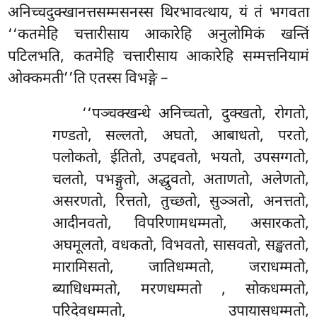
अनिच्चदुक्खानत्तसम्मसनस्स थिरभावत्थाय, यं तं भगवता
‘‘कतमेहि चत्तारीसाय आकारेहि अनुलोमिकं खन्तिं
पटिलभति, कतमेहि चत्तारीसाय आकारेहि सम्मत्तनियामं
ओक्कमती’’ति एतस्स विभङ्गे –
‘‘पञ्चक्खन्धे अनिच्चतो, दुक्खतो, रोगतो,
गण्डतो, सल्लतो, अघतो, आबाधतो, परतो,
पलोकतो, ईतितो, उपद्दवतो, भयतो, उपसग्गतो,
चलतो, पभङ्गुतो, अद्धुवतो, अताणतो, अलेणतो,
असरणतो, रित्ततो, तुच्छतो, सुञ्ञतो, अनत्ततो,
आदीनवतो, विपरिणामधम्मतो, असारकतो,
अघमूलतो, वधकतो, विभवतो, सासवतो, सङ्खततो,
मारामिसतो, जातिधम्मतो, जराधम्मतो,
ब्याधिधम्मतो, मरणधम्मतो
, सोकधम्मतो,
परिदेवधम्मतो, उपायासधम्मतो,