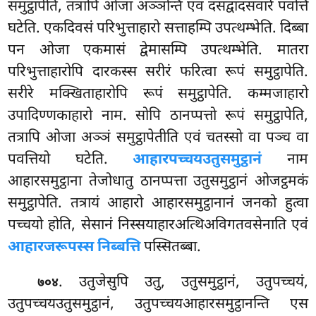
समुट्ठापेति, तत्रापि ओजा अञ्ञन्ति एवं दसद्वादसवारे पवत्तिं
घटेति. एकदिवसं परिभुत्ताहारो सत्ताहम्पि उपत्थम्भेति. दिब्बा
पन ओजा एकमासं द्वेमासम्पि उपत्थम्भेति. मातरा
परिभुत्ताहारोपि दारकस्स सरीरं फरित्वा रूपं समुट्ठापेति.
सरीरे मक्खिताहारोपि रूपं समुट्ठापेति. कम्मजाहारो
उपादिण्णकाहारो नाम. सोपि ठानप्पत्तो रूपं समुट्ठापेति,
तत्रापि ओजा अञ्ञं समुट्ठापेतीति एवं चतस्सो वा पञ्च वा
पवत्तियो घटेति.
आहारपच्चयउतुसमुट्ठानं
नाम
आहारसमुट्ठाना तेजोधातु ठानप्पत्ता उतुसमुट्ठानं ओजट्ठमकं
समुट्ठापेति. तत्रायं आहारो आहारसमुट्ठानानं जनको हुत्वा
पच्चयो होति, सेसानं निस्सयाहारअत्थिअविगतवसेनाति एवं
आहारजरूपस्स निब्बत्ति
पस्सितब्बा.
. उतुजेसुपि उतु, उतुसमुट्ठानं, उतुपच्चयं,
७०४
उतुपच्चयउतुसमुट्ठानं, उतुपच्चयआहारसमुट्ठानन्ति एस