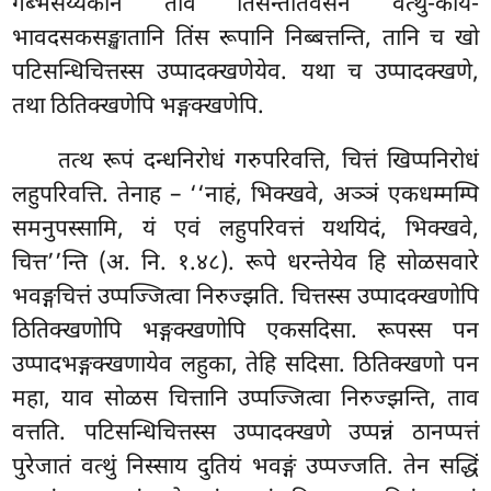
गब्भसेय्यकानं ताव तिसन्ततिवसेन वत्थु-काय-
भावदसकसङ्खातानि तिंस रूपानि निब्बत्तन्ति, तानि च खो
पटिसन्धिचित्तस्स उप्पादक्खणेयेव. यथा च उप्पादक्खणे,
तथा ठितिक्खणेपि भङ्गक्खणेपि.
तत्थ रूपं दन्धनिरोधं गरुपरिवत्ति, चित्तं खिप्पनिरोधं
लहुपरिवत्ति. तेनाह – ‘‘नाहं, भिक्खवे, अञ्ञं एकधम्मम्पि
समनुपस्सामि, यं एवं लहुपरिवत्तं यथयिदं, भिक्खवे,
चित्त’’न्ति (अ. नि. १.४८). रूपे धरन्तेयेव हि सोळसवारे
भवङ्गचित्तं उप्पज्जित्वा निरुज्झति. चित्तस्स उप्पादक्खणोपि
ठितिक्खणोपि भङ्गक्खणोपि एकसदिसा. रूपस्स पन
उप्पादभङ्गक्खणायेव लहुका, तेहि सदिसा. ठितिक्खणो पन
महा, याव सोळस चित्तानि उप्पज्जित्वा निरुज्झन्ति, ताव
वत्तति. पटिसन्धिचित्तस्स उप्पादक्खणे उप्पन्नं ठानप्पत्तं
पुरेजातं वत्थुं निस्साय दुतियं भवङ्गं उप्पज्जति. तेन सद्धिं