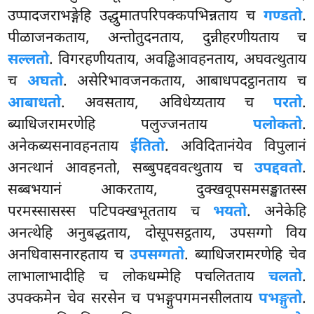
उप्पादजराभङ्गेहि उद्धुमातपरिपक्कपभिन्नताय च
गण्डतो
.
पीळाजनकताय, अन्तोतुदनताय, दुन्नीहरणीयताय च
सल्लतो
. विगरहणीयताय, अवड्ढिआवहनताय, अघवत्थुताय
च
अघतो
. असेरिभावजनकताय, आबाधपदट्ठानताय च
आबाधतो
. अवसताय, अविधेय्यताय च
परतो
.
ब्याधिजरामरणेहि पलुज्जनताय
पलोकतो
.
अनेकब्यसनावहनताय
ईतितो
. अविदितानंयेव विपुलानं
अनत्थानं आवहनतो, सब्बुपद्दववत्थुताय च
उपद्दवतो
.
सब्बभयानं आकरताय, दुक्खवूपसमसङ्खातस्स
परमस्सासस्स पटिपक्खभूतताय च
भयतो
. अनेकेहि
अनत्थेहि अनुबद्धताय, दोसूपसट्ठताय, उपसग्गो विय
अनधिवासनारहताय च
उपसग्गतो
. ब्याधिजरामरणेहि चेव
लाभालाभादीहि च लोकधम्मेहि पचलितताय
चलतो
.
उपक्कमेन चेव सरसेन च पभङ्गुपगमनसीलताय
पभङ्गुतो
.