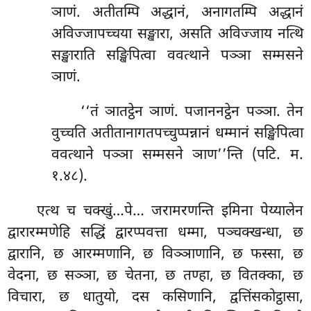
ञाणं. अतीतम्पि अद्धानं, अनागतम्पि अद्धानं
अविज्जापच्चया सङ्खारा, असति अविज्जाय नत्थि
सङ्खाराति सङ्खिपित्वा ववत्थाने पञ्ञा सम्मसने
ञाणं.
‘‘तं ञातट्ठेन ञाणं. पजाननट्ठेन पञ्ञा. तेन
वुच्चति अतीतानागतपच्चुप्पन्नानं धम्मानं सङ्खिपित्वा
ववत्थाने पञ्ञा सम्मसने ञाण’’न्ति (पटि. म.
१.४८).
एत्थ च चक्खुं…पे… जरामरणन्ति इमिना पेय्यालेन
द्वारारम्मणेहि सद्धिं द्वारप्पवत्ता धम्मा, पञ्चक्खन्धा, छ
द्वारानि, छ आरम्मणानि, छ विञ्ञाणानि, छ फस्सा, छ
वेदना, छ सञ्ञा, छ चेतना, छ तण्हा, छ वितक्का, छ
विचारा, छ धातुयो, दस कसिणानि, द्वत्तिंसकोट्ठासा,