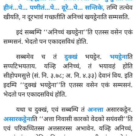
हीनं…पे… पणीतं…पे… दूरे…पे… सन्तिके,
तम्पि तत्थेव
खीयति, न दूरभावं गच्छतीति अनिच्चं खयट्ठेनाति सम्मसति.
इदं सब्बम्पि ‘‘अनिच्चं खयट्ठेना’’ति एतस्स वसेन एकं
सम्मसनं. भेदतो पन एकादसविधं होति.
सब्बमेव च तं
दुक्खं
भयट्ठेन.
भयट्ठेना
ति
सप्पटिभयताय. यञ्हि अनिच्चं, तं भयावहं होति
सीहोपमसुत्ते (सं. नि. ३.७८; अ. नि. ४.३३) देवानं विय. इति
इदम्पि ‘‘दुक्खं भयट्ठेना’’ति एतस्स वसेन एकं सम्मसनं.
भेदतो पन एकादसविधं होति.
यथा च दुक्खं, एवं सब्बम्पि तं
अनत्ता
असारकट्ठेन.
असारकट्ठेना
ति ‘‘अत्ता निवासी कारको वेदको सयंवसी’’ति
एवं परिकप्पितस्स अत्तसारस्स अभावेन. यञ्हि अनिच्चं,