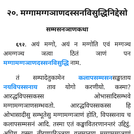
२०. मग्गामग्गञाणदस्सनविसुद्धिनिद्देसो
सम्मसनञाणकथा
. अयं
मग्गो, अयं न मग्गोति एवं मग्गञ्च
६९२
अमग्गञ्च ञत्वा ठितं ञाणं पन
मग्गामग्गञाणदस्सनविसुद्धि
नाम.
तं सम्पादेतुकामेन
कलापसम्मसन
सङ्खाताय
नयविपस्सनाय
ताव योगो करणीयो. कस्मा?
आरद्धविपस्सकस्स ओभासादिसम्भवे
मग्गामग्गञाणसम्भवतो. आरद्धविपस्सकस्स हि
ओभासादीसु सम्भूतेसु मग्गामग्गञाणं होति, विपस्सनाय च
कलापसम्मसनं आदि. तस्मा एतं कङ्खावितरणानन्तरं उद्दिट्ठं.
अपिच यस्मा तीरणपरिञ्ञाय वत्तमानाय मग्गामग्गञाणं