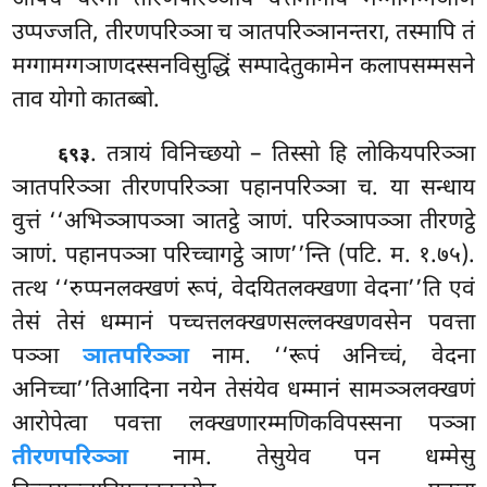
उप्पज्जति, तीरणपरिञ्ञा च ञातपरिञ्ञानन्तरा, तस्मापि तं
मग्गामग्गञाणदस्सनविसुद्धिं सम्पादेतुकामेन कलापसम्मसने
ताव योगो कातब्बो.
. तत्रायं विनिच्छयो – तिस्सो हि लोकियपरिञ्ञा
६९३
ञातपरिञ्ञा तीरणपरिञ्ञा पहानपरिञ्ञा च. या सन्धाय
वुत्तं ‘‘अभिञ्ञापञ्ञा ञातट्ठे ञाणं. परिञ्ञापञ्ञा तीरणट्ठे
ञाणं. पहानपञ्ञा परिच्चागट्ठे ञाण’’न्ति (पटि. म. १.७५).
तत्थ ‘‘रुप्पनलक्खणं रूपं, वेदयितलक्खणा वेदना’’ति एवं
तेसं तेसं धम्मानं पच्चत्तलक्खणसल्लक्खणवसेन पवत्ता
पञ्ञा
ञातपरिञ्ञा
नाम. ‘‘रूपं अनिच्चं, वेदना
अनिच्चा’’तिआदिना नयेन तेसंयेव धम्मानं सामञ्ञलक्खणं
आरोपेत्वा पवत्ता लक्खणारम्मणिकविपस्सना पञ्ञा
तीरणपरिञ्ञा
नाम. तेसुयेव पन धम्मेसु