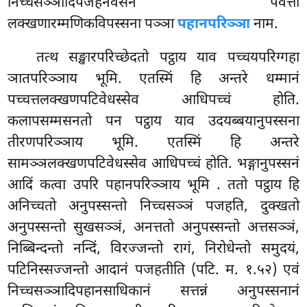
निच्चसञ्ञादिपजहनवसेन पवत्ता
लक्खणारम्मणिकविपस्सना पञ्ञा
पहानपरिञ्ञा
नाम.
तत्थ सङ्खारपरिच्छेदतो पट्ठाय याव पच्चयपरिग्गहा
ञातपरिञ्ञाय भूमि. एतस्मिं हि अन्तरे
धम्मानं
पच्चत्तलक्खणपटिवेधस्सेव आधिपच्चं होति.
कलापसम्मसनतो पन पट्ठाय याव उदयब्बयानुपस्सना
तीरणपरिञ्ञाय भूमि. एतस्मिं हि अन्तरे
सामञ्ञलक्खणपटिवेधस्सेव आधिपच्चं होति. भङ्गानुपस्सनं
आदिं कत्वा उपरि पहानपरिञ्ञाय भूमि
. ततो पट्ठाय हि
अनिच्चतो अनुपस्सन्तो निच्चसञ्ञं पजहति, दुक्खतो
अनुपस्सन्तो सुखसञ्ञं, अनत्ततो अनुपस्सन्तो अत्तसञ्ञं,
निब्बिन्दन्तो नन्दिं, विरज्जन्तो रागं, निरोधेन्तो समुदयं,
पटिनिस्सज्जन्तो आदानं पजहतीति (पटि. म. १.५२) एवं
निच्चसञ्ञादिपहानसाधिकानं सत्तन्नं अनुपस्सनानं