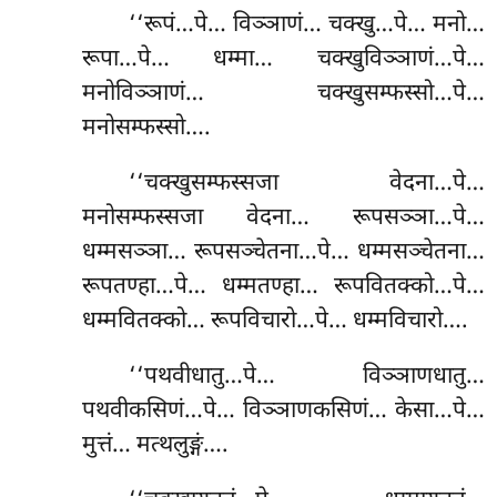
‘‘रूपं…पे… विञ्ञाणं… चक्खु…पे… मनो…
रूपा…पे… धम्मा… चक्खुविञ्ञाणं…पे…
मनोविञ्ञाणं… चक्खुसम्फस्सो…पे…
मनोसम्फस्सो….
‘‘चक्खुसम्फस्सजा
वेदना…पे…
मनोसम्फस्सजा वेदना… रूपसञ्ञा…पे…
धम्मसञ्ञा… रूपसञ्चेतना…पे… धम्मसञ्चेतना…
रूपतण्हा…पे… धम्मतण्हा… रूपवितक्को…पे…
धम्मवितक्को… रूपविचारो…पे… धम्मविचारो….
‘‘पथवीधातु…पे… विञ्ञाणधातु…
पथवीकसिणं…पे… विञ्ञाणकसिणं… केसा…पे…
मुत्तं… मत्थलुङ्गं….