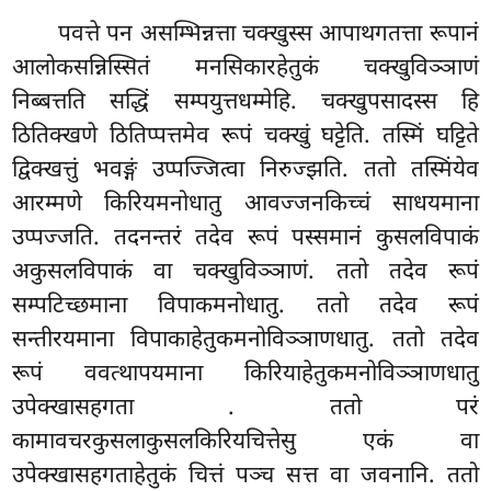
पवत्ते पन असम्भिन्नत्ता चक्खुस्स आपाथगतत्ता रूपानं
आलोकसन्निस्सितं मनसिकारहेतुकं चक्खुविञ्ञाणं
निब्बत्तति सद्धिं सम्पयुत्तधम्मेहि. चक्खुपसादस्स हि
ठितिक्खणे ठितिप्पत्तमेव रूपं चक्खुं घट्टेति. तस्मिं घट्टिते
द्विक्खत्तुं भवङ्गं उप्पज्जित्वा निरुज्झति. ततो तस्मिंयेव
आरम्मणे किरियमनोधातु आवज्जनकिच्चं साधयमाना
उप्पज्जति. तदनन्तरं तदेव रूपं पस्समानं कुसलविपाकं
अकुसलविपाकं वा चक्खुविञ्ञाणं. ततो तदेव रूपं
सम्पटिच्छमाना विपाकमनोधातु. ततो तदेव रूपं
सन्तीरयमाना विपाकाहेतुकमनोविञ्ञाणधातु. ततो तदेव
रूपं ववत्थापयमाना किरियाहेतुकमनोविञ्ञाणधातु
उपेक्खासहगता
. ततो परं
कामावचरकुसलाकुसलकिरियचित्तेसु एकं वा
उपेक्खासहगताहेतुकं चित्तं पञ्च सत्त वा जवनानि. ततो