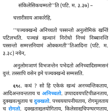
संकिलेसिकधम्मतो’’ति (पटि. म. ३.३७) –
चत्तारीसाय आकारेहि,
‘‘पञ्चक्खन्धे अनिच्चतो पस्सन्तो अनुलोमिकं खन्तिं
पटिलभति. पञ्चन्नं खन्धानं निरोधो निच्चं निब्बानन्ति
पस्सन्तो सम्मत्तनियामं ओक्कमती’’तिआदिना (पटि. म.
३.३८) नयेन,
अनुलोमञाणं विभजन्तेन पभेदतो अनिच्चादिसम्मसनं
वुत्तं. तस्सापि वसेन इमे पञ्चक्खन्धे सम्मसति.
. कथं
? सो हि एकेकं खन्धं अनच्चन्तिकताय,
६९८
आदिअन्तवन्तताय च
अनिच्चतो
. उप्पादवयपटिपीळनताय,
दुक्खवत्थुताय च
दुक्खतो
. पच्चययापनीयताय, रोगमूलताय
च
रोगतो
. दुक्खतासूलयोगिताय, किलेसासुचिपग्घरणताय,