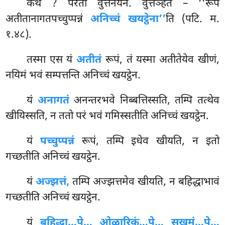
कथं
? परतो वुत्तनयेन. वुत्तञ्हेतं – ‘‘रूपं
अतीतानागतपच्चुप्पन्नं
अनिच्चं खयट्ठेना’’
ति (पटि. म.
१.४८).
तस्मा एस यं
अतीतं
रूपं, तं यस्मा अतीतेयेव खीणं,
नयिमं भवं सम्पत्तन्ति अनिच्चं खयट्ठेन.
यं
अनागतं
अनन्तरभवे निब्बत्तिस्सति, तम्पि तत्थेव
खीयिस्सति, न ततो परं भवं गमिस्सतीति अनिच्चं खयट्ठेन.
यं
पच्चुप्पन्नं
रूपं, तम्पि इधेव खीयति, न इतो
गच्छतीति अनिच्चं खयट्ठेन.
यं
अज्झत्तं,
तम्पि अज्झत्तमेव खीयति, न बहिद्धाभावं
गच्छतीति अनिच्चं खयट्ठेन.
यं
बहिद्धा…पे… ओळारिकं…पे… सुखुमं…पे…