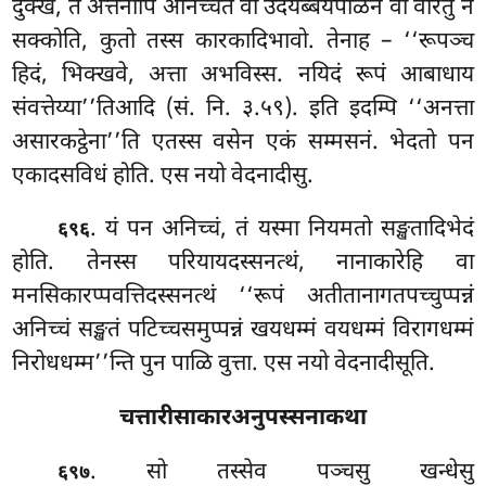
दुक्खं, तं अत्तनोपि अनिच्चतं वा उदयब्बयपीळनं वा वारेतुं न
सक्कोति, कुतो तस्स कारकादिभावो. तेनाह – ‘‘रूपञ्च
हिदं, भिक्खवे, अत्ता अभविस्स. नयिदं रूपं आबाधाय
संवत्तेय्या’’तिआदि (सं. नि. ३.५९). इति इदम्पि ‘‘अनत्ता
असारकट्ठेना’’ति
एतस्स वसेन एकं सम्मसनं. भेदतो पन
एकादसविधं होति. एस नयो वेदनादीसु.
. यं पन अनिच्चं, तं यस्मा नियमतो सङ्खतादिभेदं
६९६
होति. तेनस्स परियायदस्सनत्थं, नानाकारेहि वा
मनसिकारप्पवत्तिदस्सनत्थं ‘‘रूपं अतीतानागतपच्चुप्पन्नं
अनिच्चं सङ्खतं पटिच्चसमुप्पन्नं खयधम्मं वयधम्मं विरागधम्मं
निरोधधम्म’’न्ति पुन पाळि वुत्ता. एस नयो वेदनादीसूति.
चत्तारीसाकारअनुपस्सनाकथा
. सो तस्सेव पञ्चसु खन्धेसु
६९७