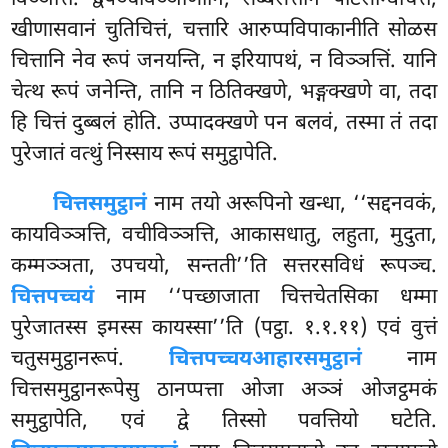
विञ्ञत्तिं. द्वेपञ्चविञ्ञाणानि, सब्बसत्तानं पटिसन्धिचित्तं,
खीणासवानं चुतिचित्तं, चत्तारि आरुप्पविपाकानीति सोळस
चित्तानि नेव रूपं जनयन्ति, न इरियापथं, न विञ्ञत्तिं. यानि
चेत्थ रूपं जनेन्ति, तानि न ठितिक्खणे, भङ्गक्खणे वा, तदा
हि चित्तं दुब्बलं होति. उप्पादक्खणे पन बलवं, तस्मा तं तदा
पुरेजातं वत्थुं निस्साय रूपं समुट्ठापेति.
चित्तसमुट्ठानं
नाम तयो अरूपिनो खन्धा, ‘‘सद्दनवकं,
कायविञ्ञत्ति, वचीविञ्ञत्ति, आकासधातु, लहुता, मुदुता,
कम्मञ्ञता, उपचयो, सन्तती’’ति सत्तरसविधं रूपञ्च.
चित्तपच्चयं
नाम ‘‘पच्छाजाता चित्तचेतसिका धम्मा
पुरेजातस्स इमस्स कायस्सा’’ति (पट्ठा. १.१.११) एवं वुत्तं
चतुसमुट्ठानरूपं.
चित्तपच्चयआहारसमुट्ठानं
नाम
चित्तसमुट्ठानरूपेसु ठानप्पत्ता
ओजा अञ्ञं ओजट्ठमकं
समुट्ठापेति, एवं द्वे तिस्सो पवत्तियो घटेति.