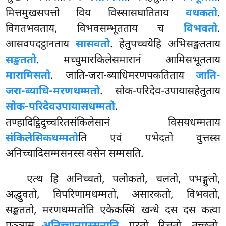
मित्तमुखसपत्तो
विय विस्सासघातिताय
वधकतो
.
विगतभवताय, विभवसम्भूतताय च
विभवतो
.
आसवपदट्ठानताय
सासवतो
. हेतुपच्चयेहि अभिसङ्खतताय
सङ्खततो
. मच्चुमारकिलेसमारानं आमिसभूतताय
मारामिसतो
. जाति-जरा-ब्याधिमरणपकतिताय
जाति-
जरा-ब्याधि-मरणधम्मतो
. सोक-परिदेव-उपायासहेतुताय
सोक-परिदेवउपायासधम्मतो
.
तण्हादिट्ठिदुच्चरितसंकिलेसानं विसयधम्मताय
संकिलेसिकधम्मतो
ति एवं पभेदतो वुत्तस्स
अनिच्चादिसम्मसनस्स वसेन सम्मसति.
एत्थ हि अनिच्चतो, पलोकतो, चलतो, पभङ्गुतो,
अद्धुवतो, विपरिणामधम्मतो, असारकतो, विभवतो,
सङ्खततो, मरणधम्मतोति एकेकस्मिं खन्धे दस दस कत्वा