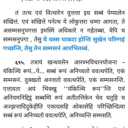
तं तत्थ एवं वित्थारेन वुत्तत्ता इध सब्बं पेय्यालेन
संखित्तं. एवं संखित्ते पनेत्थ ये लोकुत्तरा धम्मा आगता, ते
असम्मसनुपगत्ता इमस्मिं अधिकारे न गहेतब्बा. येपि च
सम्मसनुपगा
, तेसु
ये यस्स पाकटा होन्ति सुखेन परिग्गहं
गच्छन्ति, तेसु तेन सम्मसनं आरभितब्बं
.
. तत्रायं खन्धवसेन आरब्भविधानयोजना –
६९५
यंकिञ्चि रूपं…पे… सब्बं रूपं अनिच्चतो ववत्थपेति, एकं
सम्मसनं. दुक्खतो अनत्ततो ववत्थपेति, एकं सम्मसनन्ति.
एत्तावता अयं भिक्खु ‘‘यंकिञ्चि रूप’’न्ति एवं
अनियमनिद्दिट्ठं सब्बम्पि रूपं अतीतत्तिकेन चेव चतूहि च
अज्झत्तादिदुकेहीति एकादसहि ओकासेहि परिच्छिन्दित्वा
सब्बं रूपं अनिच्चतो ववत्थपेति, अनिच्चन्ति सम्मसति.