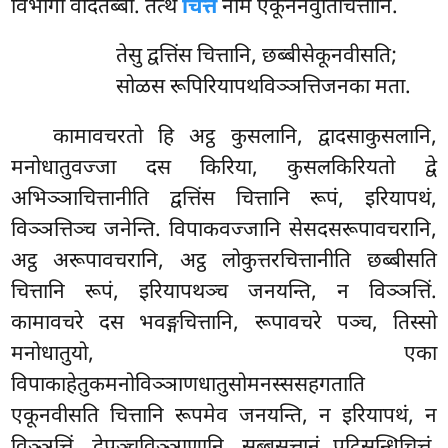
विभागो वेदितब्बो. तत्थ
चित्तं
नाम एकूननवुतिचित्तानि.
तेसु द्वत्तिंस चित्तानि, छब्बीसेकूनवीसति;
सोळस रूपिरियापथविञ्ञत्तिजनका मता.
कामावचरतो हि अट्ठ कुसलानि, द्वादसाकुसलानि,
मनोधातुवज्जा दस किरिया, कुसलकिरियतो द्वे
अभिञ्ञाचित्तानीति द्वत्तिंस चित्तानि रूपं, इरियापथं,
विञ्ञत्तिञ्च जनेन्ति. विपाकवज्जानि सेसदसरूपावचरानि,
अट्ठ अरूपावचरानि, अट्ठ लोकुत्तरचित्तानीति छब्बीसति
चित्तानि रूपं, इरियापथञ्च जनयन्ति, न विञ्ञत्तिं.
कामावचरे दस भवङ्गचित्तानि, रूपावचरे पञ्च, तिस्सो
मनोधातुयो, एका
विपाकाहेतुकमनोविञ्ञाणधातुसोमनस्ससहगताति
एकूनवीसति चित्तानि रूपमेव जनयन्ति, न इरियापथं, न