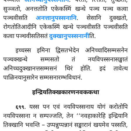
पञ्ञास
अनिच्चानुपस्सनानि
. परतो, रित्ततो, तुच्छतो,
सुञ्ञतो, अनत्ततोति एकेकस्मिं खन्धे पञ्च पञ्च कत्वा
पञ्चवीसति
अनत्तानुपस्सनानि
. सेसानि दुक्खतो,
रोगतोतिआदीनि एकेकस्मिं खन्धे पञ्चवीसति पञ्चवीसति
कत्वा पञ्चवीसतिसतं
दुक्खानुपस्सनानी
ति.
इच्चस्स इमिना द्विसतभेदेन अनिच्चादिसम्मसनेन
पञ्चक्खन्धे सम्मसतो तं नयविपस्सनासङ्खातं
अनिच्चदुक्खानत्तसम्मसनं थिरं होति. इदं तावेत्थ
पाळिनयानुसारेन सम्मसनारम्भविधानं.
इन्द्रियतिक्खकारणनवककथा
. यस्स पन एवं नयविपस्सनाय योगं करोतोपि
६९९
नयविपस्सना न सम्पज्जति, तेन ‘‘नवहाकारेहि इन्द्रियानि
तिक्खानि भवन्ति – उप्पन्नुप्पन्नानं सङ्खारानं खयमेव पस्सति,