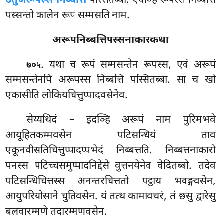
उतुजरूपस्स निब्बत्ति
पस्सितब्बा. एवञ्हि रूपस्स निब्बत्तिं
पस्सन्तो कालेन रूपं सम्मसति नाम.
अरूपनिब्बत्तिपस्सनाकारकथा
. यथा च रूपं सम्मसन्तेन रूपस्स, एवं अरूपं
७०५
सम्मसन्तेनपि अरूपस्स निब्बत्ति पस्सितब्बा. सा च खो
एकासीति लोकियचित्तुप्पादवसेनेव.
सेय्यथिदं – इदञ्हि अरूपं नाम पुरिमभवे
आयूहितकम्मवसेन पटिसन्धियं ताव
एकूनवीसतिचित्तुप्पादप्पभेदं निब्बत्तति. निब्बत्तनाकारो
पनस्स पटिच्चसमुप्पादनिद्देसे वुत्तनयेनेव वेदितब्बो. तदेव
पटिसन्धिचित्तस्स अनन्तरचित्ततो पट्ठाय भवङ्गवसेन,
आयुपरियोसाने चुतिवसेन. यं तत्थ कामावचरं, तं छसु द्वारेसु
बलवारम्मणे तदारम्मणवसेन.