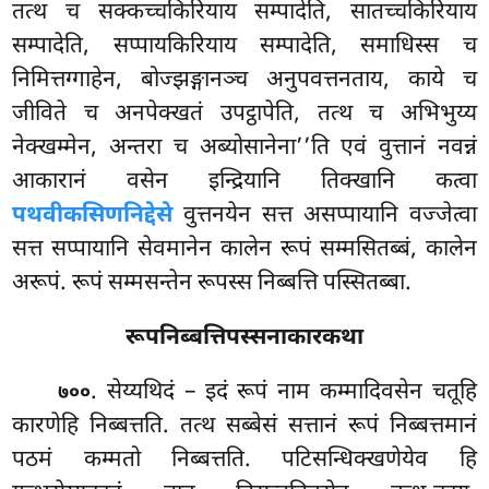
तत्थ च सक्कच्चकिरियाय सम्पादेति, सातच्चकिरियाय
सम्पादेति, सप्पायकिरियाय सम्पादेति, समाधिस्स च
निमित्तग्गाहेन, बोज्झङ्गानञ्च अनुपवत्तनताय, काये च
जीविते च
अनपेक्खतं उपट्ठापेति, तत्थ च अभिभुय्य
नेक्खम्मेन, अन्तरा च अब्योसानेना’’ति एवं वुत्तानं नवन्नं
आकारानं वसेन इन्द्रियानि तिक्खानि कत्वा
पथवीकसिणनिद्देसे
वुत्तनयेन सत्त असप्पायानि वज्जेत्वा
सत्त सप्पायानि सेवमानेन कालेन रूपं सम्मसितब्बं, कालेन
अरूपं. रूपं सम्मसन्तेन रूपस्स निब्बत्ति पस्सितब्बा.
रूपनिब्बत्तिपस्सनाकारकथा
. सेय्यथिदं
– इदं रूपं नाम कम्मादिवसेन चतूहि
७००
कारणेहि निब्बत्तति. तत्थ सब्बेसं सत्तानं रूपं निब्बत्तमानं
पठमं कम्मतो निब्बत्तति. पटिसन्धिक्खणेयेव हि