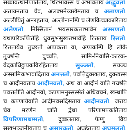
सब्बावत्थनिपातिताय, थिरभावस्स च अभावताय
अद्धुवतो
.
अतायनताय चेव, अलब्भनेय्यखेमताय च
अताणतो
.
अल्लीयितुं अनरहताय, अल्लीनानम्पि च लेणकिच्चाकारिताय
अलेणतो
. निस्सितानं भयसारकत्ताभावेन
असरणतो
.
यथापरिकप्पितेहि धुवसुभसुखत्तभावेहि रित्तताय
रित्ततो
.
रित्ततायेव तुच्छतो अप्पकत्ता वा, अप्पकम्पि हि लोके
तुच्छन्ति वुच्चति. सामि-निवासि-कारक-
वेदकाधिट्ठायकविरहितताय
सुञ्ञतो
. सयञ्च
अस्सामिकभावादिताय
अनत्ततो
. पवत्तिदुक्खताय, दुक्खस्स
च आदीनवताय
आदीनवतो,
अथ वा आदीनं वाति गच्छति
पवत्ततीति आदीनवो, कपणमनुस्सस्सेतं अधिवचनं, खन्धापि
च कपणायेवाति आदीनवसदिसताय
आदीनवतो
. जराय
चेव मरणेन चाति द्वेधा परिणामपकतिताय
विपरिणामधम्मतो
. दुब्बलताय, फेग्गु विय
सुखभञ्जनीयताय च
असारकतो
. अघहेतुताय
अघमूलतो
.