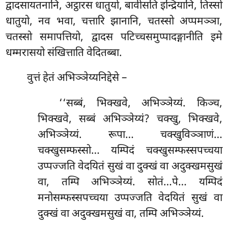
द्वादसायतनानि, अट्ठारस धातुयो, बावीसति इन्द्रियानि, तिस्सो
धातुयो, नव भवा, चत्तारि झानानि, चतस्सो अप्पमञ्ञा,
चतस्सो समापत्तियो, द्वादस पटिच्चसमुप्पादङ्गानीति इमे
धम्मरासयो संखित्ताति वेदितब्बा.
वुत्तं हेतं अभिञ्ञेय्यनिद्देसे –
‘‘सब्बं, भिक्खवे, अभिञ्ञेय्यं. किञ्च,
भिक्खवे, सब्बं अभिञ्ञेय्यं? चक्खु, भिक्खवे,
अभिञ्ञेय्यं. रूपा… चक्खुविञ्ञाणं…
चक्खुसम्फस्सो… यम्पिदं चक्खुसम्फस्सपच्चया
उप्पज्जति वेदयितं सुखं वा दुक्खं वा अदुक्खमसुखं
वा, तम्पि
अभिञ्ञेय्यं. सोतं…पे… यम्पिदं
मनोसम्फस्सपच्चया उप्पज्जति वेदयितं सुखं वा
दुक्खं वा अदुक्खमसुखं वा, तम्पि अभिञ्ञेय्यं.