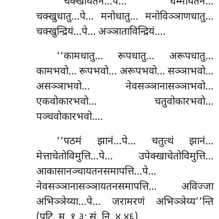
‘‘चक्खायतनं…पे… धम्मायतनं…
चक्खुधातु…पे… मनोधातु… मनोविञ्ञाणधातु…
चक्खुन्द्रियं…पे… अञ्ञाताविन्द्रियं….
‘‘कामधातु… रूपधातु… अरूपधातु…
कामभवो… रूपभवो… अरूपभवो… सञ्ञाभवो…
असञ्ञाभवो… नेवसञ्ञानासञ्ञाभवो…
एकवोकारभवो… चतुवोकारभवो…
पञ्चवोकारभवो….
‘‘पठमं झानं…पे… चतुत्थं झानं…
मेत्ताचेतोविमुत्ति…पे… उपेक्खाचेतोविमुत्ति…
आकासानञ्चायतनसमापत्ति…पे…
नेवसञ्ञानासञ्ञायतनसमापत्ति… अविज्जा
अभिञ्ञेय्या…पे… जरामरणं अभिञ्ञेय्य’’न्ति
(पटि. म. १.३; सं. नि. ४.४६).