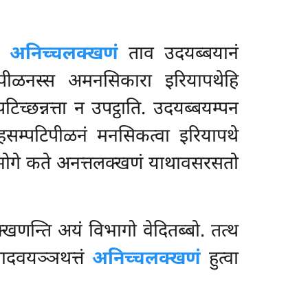
ि?
अनिच्चलक्खणं
ताव उदयब्बयानं
पीळनस्स अमनसिकारा इरियापथेहि
्छन्नत्ता न उपट्ठाति. उदयब्बयम्पन
हसम्पटिपीळनं मनसिकत्वा इरियापथे
ब्भोगे कते अनत्तलक्खणं याथावसरसतो
्खणन्ति अयं विभागो वेदितब्बो. तत्थ
पादवयञ्ञथत्तं
अनिच्चलक्खणं
हुत्वा