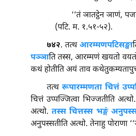
‘‘तं ञातट्ठेन ञाणं, पज
(पटि. म. १.५१-५२).
७४२
. तत्थ
आरम्मणपटिसङ्खा
त
पञ्ञा
ति तस्स, आरम्मणं खयतो वयतो पट
कथं होतीति अयं ताव कथेतुकम्यतापुच्छ
तत्थ
रूपारम्मणता चित्तं उप्प
चित्तं उप्पज्जित्वा भिज्जतीति अत्थो
अत्थो.
तस्स चित्तस्स भङ्गं अनुपस्
अनुपस्सतीति अत्थो. तेनाहु पोराणा 