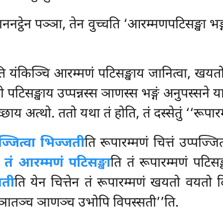
ाननट्ठेन पञ्ञा, तेन वुच्चति ‘आरम्मणपटिसङ्खा भङ
ि यंकिञ्चि आरम्मणं पटिसङ्खाय जानित्वा, खयत
िसङ्खाय उप्पन्नस्स ञाणस्स भङ्गं अनुपस्सने या पञ
ाय अत्थो. ततो यथा तं होति, तं दस्सेतुं ‘‘रूपारम
ज्जित्वा भिज्जती
ति रूपारम्मणं चित्तं उप्पज्
.
तं आरम्मणं पटिसङ्खा
ति तं रूपारम्मणं पटिस
सती
ति येन चित्तेन तं रूपारम्मणं खयतो वयतो दिट्
‘‘ञातञ्च ञाणञ्च उभोपि विपस्सती’’ति.