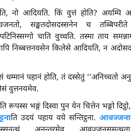
ति, नो आदियति. किं वुत्तं होति? अयम्पि अन
च्चजनतो, सङ्खतदोसदस्सनेन च तब्बिपरीते न
पटिनिस्सग्गो चाति वुच्चति. तस्मा ताय समन्न
नापि निब्बत्तनवसेन किलेसे आदियति, न अदोसदस्
सं धम्मानं पहानं होति, तं दस्सेतुं ‘‘अनिच्चतो
ेसं वुत्तनयमेव.
ा
ति रूपस्स भङ्गं दिस्वा पुन येन चित्तेन भङ्गो दिट्
्टना
ति उदयं पहाय वये सन्तिट्ठना.
आवज्जनाब
ङ्गदस्सनत्थं अनन्तरमेव आवज्जनसमत्