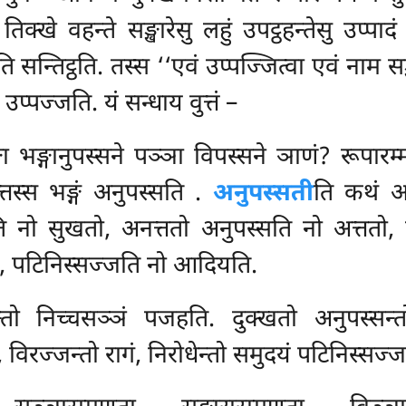
तिक्खे वहन्ते सङ्खारेसु लहुं उपट्ठहन्तेसु उप्पाद
न्तिट्ठति. तस्स ‘‘एवं उप्पज्जित्वा एवं नाम सङ
प्पज्जति. यं सन्धाय वुत्तं –
 भङ्गानुपस्सने पञ्ञा विपस्सने ञाणं? रूपारम्म
्तस्स भङ्गं अनुपस्सति
.
अनुपस्सती
ति कथं अ
ि नो सुखतो, अनत्ततो अनुपस्सति नो अत्ततो, न
ति, पटिनिस्सज्जति नो आदियति.
्तो निच्चसञ्ञं पजहति. दुक्खतो अनुपस्सन्त
ं, विरज्जन्तो रागं, निरोधेन्तो समुदयं पटिनिस्स