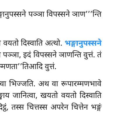
्गानुपस्सने पञ्ञा विपस्सने ञाण’’’न्ति
ो वयतो दिस्वाति अत्थो.
भङ्गानुपस्सने
्ञा, इदं विपस्सने ञाणन्ति वुत्तं. तं
्मणता’’तिआदि वुत्तं.
जित्वा भिज्जति. अथ वा रूपारम्मणभावे
ङ्खाय जानित्वा, खयतो वयतो दिस्वाति
ठं, तस्स चित्तस्स अपरेन चित्तेन भङ्गं