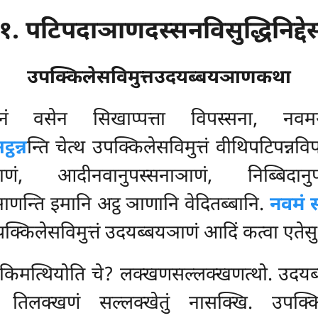
१. पटिपदाञाणदस्सनविसुद्धिनिद्दे
उपक्किलेसविमुत्तउदयब्बयञाणकथा
ं वसेन सिखाप्पत्ता विपस्सना, नवमञ
्ठन्न
न्ति चेत्थ उपक्किलेसविमुत्तं वीथिपटिपन्नव
ञाणं, आदीनवानुपस्सनाञाणं, निब्बिदानुप
ाञाणन्ति इमानि अट्ठ ञाणानि वेदितब्बानि.
नवमं 
उपक्किलेसविमुत्तं उदयब्बयञाणं आदिं कत्वा एते
किमत्थियोति चे? लक्खणसल्लक्खणत्थो. उदयब्ब
ो तिलक्खणं सल्लक्खेतुं नासक्खि. उपक्क