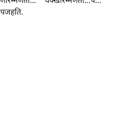
ञाणारम्मणता… चक्खारम्मणता…पे…
ं पजहति.