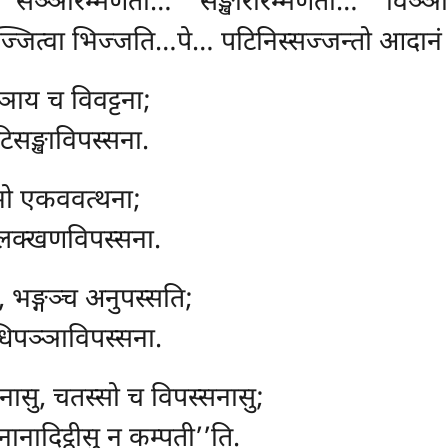
… सञ्ञारम्मणता… सङ्खारारम्मणता… विञ्
पज्जित्वा भिज्जति…पे… पटिनिस्सज्जन्तो आदान
्ञाय च विवट्टना;
सङ्खाविपस्सना.
भो एकववत्थना;
वयलक्खणविपस्सना.
 भङ्गञ्च अनुपस्सति;
धिपञ्ञाविपस्सना.
नासु, चतस्सो च विपस्सनासु;
ानादिट्ठीसु न कम्पती’’ति.