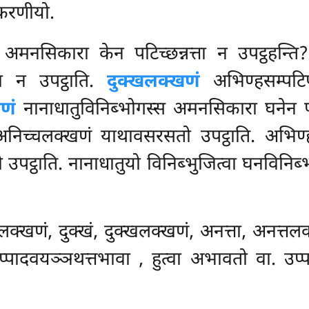
 करणीयो.
मनसिकारा केन पटिच्छन्नत्ता न उपट्ठहन्त
ता न उपट्ठाति.
दुक्खलक्खणं
अभिण्हसम्पटि
णं
नानाधातुविनिब्भोगस्स अमनसिकारा घनेन पटिच
 अनिच्चलक्खणं याथावसरसतो उपट्ठाति. अभिण्
 उपट्ठाति. नानाधातुयो विनिब्भुजित्वा घनविनि
लक्खणं, दुक्खं, दुक्खलक्खणं, अनत्ता, अनत्तलक
उप्पादवयञ्ञथत्तभावा
, हुत्वा अभावतो वा. उप्