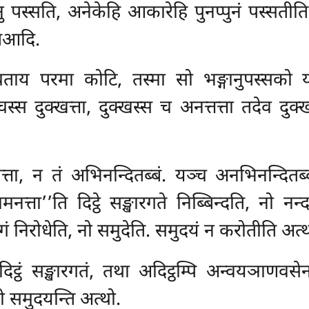
 पस्सति, अनेकेहि आकारेहि पुनप्पुनं पस्सतीत
तिआदि.
चताय परमा कोटि, तस्मा सो भङ्गानुपस्सको य
स्स दुक्खत्ता, दुक्खस्स च अनत्तत्ता तदेव दु
्ता, न तं अभिनन्दितब्बं. यञ्च अनभिनन्दितब्बं
्खमनत्ता’’ति दिट्ठे सङ्खारगते निब्बिन्दति, नो 
 निरोधेति, नो समुदेति. समुदयं न करोतीति अत्थ
ट्ठं सङ्खारगतं, तथा अदिट्ठम्पि अन्वयञाणवस
 समुदयन्ति अत्थो.