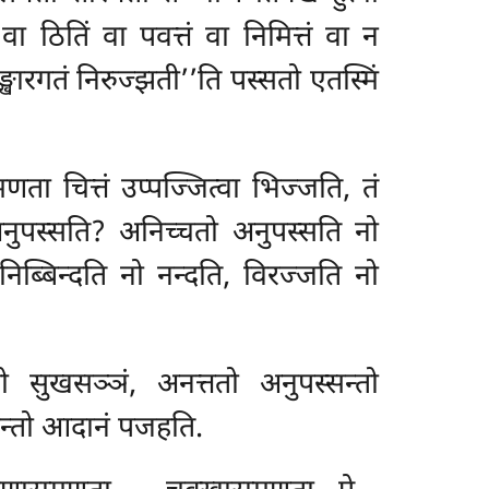
ं वा ठितिं वा पवत्तं वा निमित्तं वा न
्खारगतं निरुज्झती’’ति पस्सतो एतस्मिं
णता चित्तं उप्पज्जित्वा भिज्जति, तं
नुपस्सति? अनिच्चतो अनुपस्सति नो
िब्बिन्दति नो नन्दति, विरज्जति नो
ो सुखसञ्ञं, अनत्ततो अनुपस्सन्तो
ज्जन्तो आदानं पजहति.