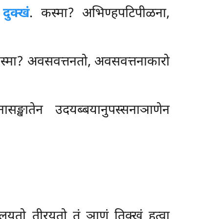
ं
दुक्खं
. कस्मा? अभिण्हपटिपीळना,
स्मा? अवसवत्तनतो, अवसवत्तनाकारो
ासङ्खातेन उदयब्बयानुपस्सनाञाणेन
 तुलयतो तीरयतो तं ञाणं तिक्खं हुत्वा