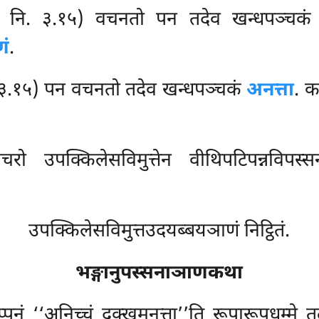
 (सं. नि. ३.१५) वचनतो पन तदेव खन्धपञ्चक
णं
.
 नि. ३.१५) पन वचनतो तदेव खन्धपञ्चकं
अनत्ता
. क
रो उपक्किलेसविमुत्तेन वीथिपटिपन्नविपस्सन
उपक्किलेसविमुत्तउदयब्बयञाणं निट्ठितं.
भङ्गानुपस्सनाञाणकथा
नप्पुनं ‘‘अनिच्चं दुक्खमनत्ता’’ति रूपारूपधम्मे