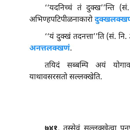
‘‘यदनिच्चं तं दुक्ख’’न्ति
अभिण्हपटिपीळनाकारो
दुक्खलक्ख
‘‘यं दुक्खं तदनत्ता’’ति (सं.
अनत्तलक्खणं
.
तयिदं सब्बम्पि अयं योगावच
याथावसरसतो सल्लक्खेति.
७४१
. तस्सेवं सल्लक्खेत्वा पु