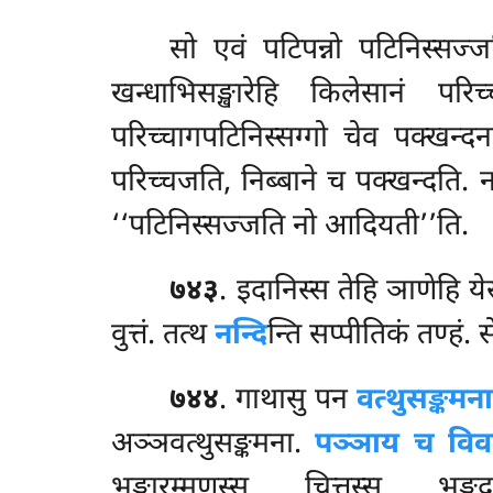
सो एवं पटिपन्नो पटिनिस्सज्ज
खन्धाभिसङ्खारेहि किलेसानं परि
परिच्चागपटिनिस्सग्गो चेव पक्खन्दन
परिच्चजति, निब्बाने च पक्खन्दति. 
‘‘पटिनिस्सज्जति नो आदियती’’ति.
७४३
. इदानिस्स तेहि ञाणेहि ये
वुत्तं. तत्थ
नन्दि
न्ति सप्पीतिकं तण्हं. स
७४४
. गाथासु
पन
वत्थुसङ्कमन
अञ्ञवत्थुसङ्कमना.
पञ्ञाय च विवट
भङ्गारम्मणस्स चित्तस्स भ