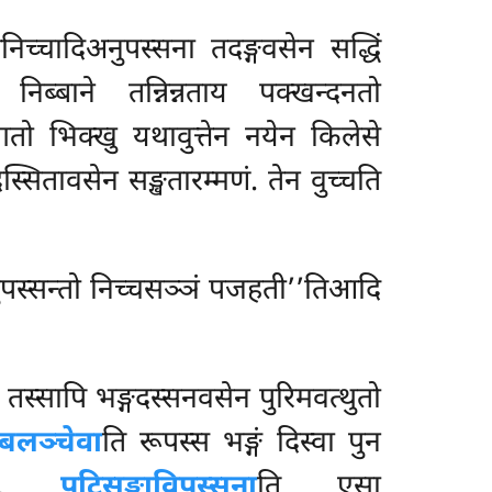
िच्चादिअनुपस्सना तदङ्गवसेन सद्धिं
िब्बाने तन्निन्नताय पक्खन्दनतो
ागतो भिक्खु यथावुत्तेन नयेन किलेसे
सितावसेन सङ्खतारम्मणं. तेन वुच्चति
 अनुपस्सन्तो निच्चसञ्ञं पजहती’’तिआदि
ठो, तस्सापि भङ्गदस्सनवसेन पुरिमवत्थुतो
लञ्चेवा
ति रूपस्स भङ्गं दिस्वा पुन
थता.
पटिसङ्खाविपस्सना
ति एसा