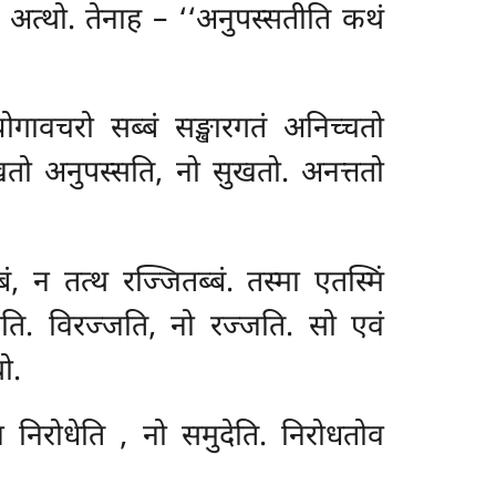
ि अत्थो. तेनाह – ‘‘अनुपस्सतीति कथं
ोगावचरो सब्बं सङ्खारगतं अनिच्चतो
क्खतो अनुपस्सति, नो सुखतो. अनत्ततो
, न तत्थ रज्जितब्बं. तस्मा एतस्मिं
नन्दति. विरज्जति, नो रज्जति. सो एवं
ो.
ेन निरोधेति
, नो समुदेति. निरोधतोव