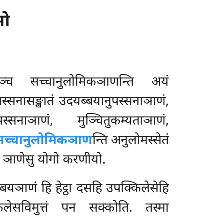
सो
्च सच्चानुलोमिकञाणन्ति अयं
िपस्सनासङ्खातं उदयब्बयानुपस्सनाञाणं,
स्सनाञाणं, मुञ्चितुकम्यताञाणं,
सच्चानुलोमिकञाण
न्ति अनुलोमस्सेतं
सु ञाणेसु योगो करणीयो.
यञाणं हि हेट्ठा दसहि उपक्किलेसेहि
िलेसविमुत्तं पन सक्कोति. तस्मा