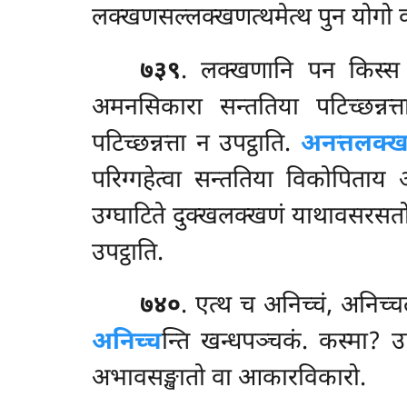
लक्खणसल्लक्खणत्थमेत्थ पुन योगो
७३९
. लक्खणानि पन किस्स अ
अमनसिकारा सन्ततिया पटिच्छन्नत्
पटिच्छन्नत्ता न उपट्ठाति.
अनत्तलक्ख
परिग्गहेत्वा सन्ततिया विकोपिताय
उग्घाटिते दुक्खलक्खणं याथावसरसतो
उपट्ठाति.
७४०
. एत्थ
च अनिच्चं, अनिच्च
अनिच्च
न्ति खन्धपञ्चकं. कस्मा? 
अभावसङ्खातो वा आकारविकारो.