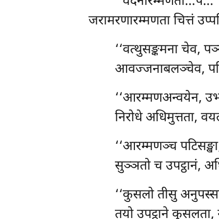
‘‘वेदनारम्मणता…पे
जरामरणारम्मणता चित्तं उप्
‘‘वत्थुसङ्कमना चेव, पञ
आवज्जनाबलञ्चेव, पटि
‘‘आरम्मणअन्वयेन, उ
निरोधे अधिमुत्तता, 
‘‘आरम्मणञ्च पटिसङ्खा,
सुञ्ञतो च उपट्ठानं, अ
‘‘कुसलो तीसु अनुपस्स
तयो उपट्ठाने कुसलता, न