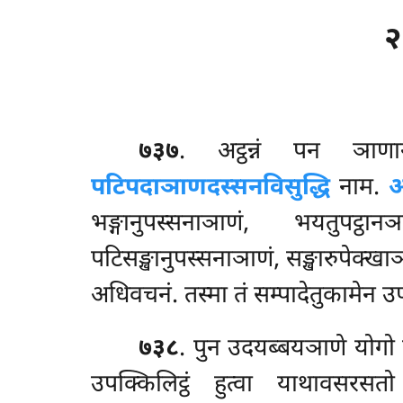
२
७३७
. अट्ठन्नं
पन ञाणान
पटिपदाञाणदस्सनविसुद्धि
नाम.
अट
भङ्गानुपस्सनाञाणं, भयतुपट्ठान
पटिसङ्खानुपस्सनाञाणं, सङ्खारुपेक्ख
अधिवचनं. तस्मा तं सम्पादेतुकामेन 
७३८
. पुन उदयब्बयञाणे योगो 
उपक्किलिट्ठं हुत्वा याथावसरसत