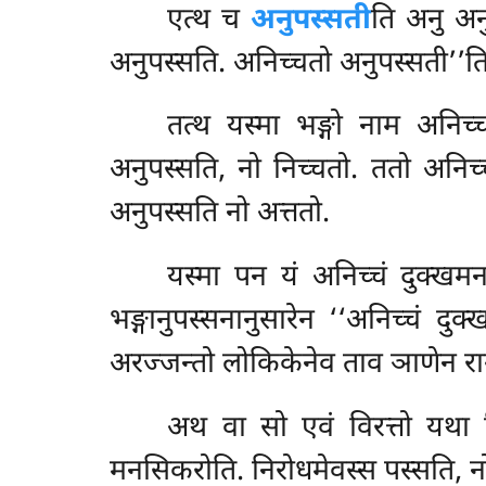
एत्थ
च
अनुपस्सती
ति अनु अनु
अनुपस्सति. अनिच्चतो अनुपस्सती’’
तत्थ यस्मा भङ्गो नाम अनिच्
अनुपस्सति, नो निच्चतो. ततो अनिच्च
अनुपस्सति नो अत्ततो.
यस्मा पन यं अनिच्चं दुक्खमनत
भङ्गानुपस्सनानुसारेन ‘‘अनिच्चं दुक
अरज्जन्तो लोकिकेनेव ताव ञाणेन रागं
अथ वा सो एवं विरत्तो यथा दि
मनसिकरोति. निरोधमेवस्स पस्सति, नो