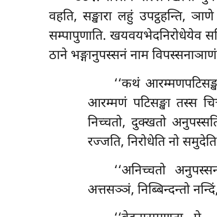
वहति, सङ्खारा लहुं उपट्ठहन्ति, ञाणे 
सम्पापुणाति. खयवयभेदनिरोधेयेव सति स
ठाने भङ्गानुपस्सनं नाम विपस्सनाञाणं उ
‘‘कथं आरम्मणपटिसङ्खा
आरम्मणं पटिसङ्खा तस्स चित
निच्चतो, दुक्खतो अनुपस्सत
रज्जति, निरोधेति नो समुदे
‘‘अनिच्चतो अनुपस्सन
अत्तसञ्ञं, निब्बिन्दन्तो
नन्दि