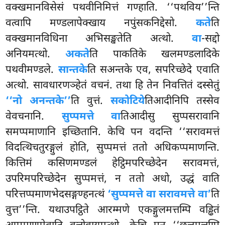
वक्खमानविसेसं पथवीनिमित्तं गण्हाति. ‘‘पथविय’’न्ति
वत्वापि मण्डलापेक्खाय नपुंसकनिद्देसो.
कते
ति
वक्खमानविधिना अभिसङ्खतेति अत्थो.
वा
-सद्दो
अनियमत्थो.
अकते
ति पाकतिके खलमण्डलादिके
पथवीमण्डले.
सान्तके
ति सअन्तके एव, सपरिच्छेदे एवाति
अत्थो. सावधारणञ्हेतं वचनं. तथा हि तेन निवत्तितं दस्सेतुं
‘‘नो अनन्तके’’
ति वुत्तं.
सकोटिये
तिआदीनिपि तस्सेव
वेवचनानि.
सुप्पमत्ते वा
तिआदीसु सुप्पसरावानि
समप्पमाणानि इच्छितानि. केचि पन वदन्ति ‘‘सरावमत्तं
विदत्थिचतुरङ्गुलं होति, सुप्पमत्तं ततो अधिकप्पमाणन्ति.
कित्तिमं कसिणमण्डलं हेट्ठिमपरिच्छेदेन सरावमत्तं,
उपरिमपरिच्छेदेन सुप्पमत्तं, न ततो अधो, उद्धं वाति
परित्तप्पमाणभेदसङ्गण्हनत्थं
‘सुप्पमत्ते वा सरावमत्ते वा’
ति
वुत्त’’न्ति. यथाउपट्ठिते आरम्मणे एकङ्गुलमत्तम्पि वड्ढितं