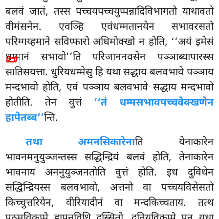
बलवं जातं, तस्स पच्चयपच्चयुप्पन्नादिविभागतो याथावतो
वीमंसनेन. एवञ्हि एवंधम्मतानयेन सभावरसतो
परिग्गय्हमाने सविप्फारो अधिमोक्खो न होति, ‘‘अयं इमेसं
📜
धम्मानं सभावो’’ति परिजाननवसेन पञ्ञाब्यापारस्स
सातिसयत्ता. धुरियधम्मेसु हि यथा सद्धाय बलवभावे पञ्ञाय
मन्दभावो होति, एवं पञ्ञाय बलवभावे सद्धाय मन्दभावो
होतीति. तेन वुत्तं
‘‘तं धम्मसभावपच्चवेक्खणेन
हापेतब्ब’’
न्ति.
तथा अमनसिकारेना
ति येनाकारेन
भावनमनुयुञ्जन्तस्स सद्धिन्द्रियं बलवं होति, तेनाकारेन
भावनाय अननुयुञ्जनतोति वुत्तं होति. इध दुविधेन
सद्धिन्द्रियस्स बलवभावो, अत्तनो वा पच्चयविसेसतो
किच्चुत्तरियेन, वीरियादीनं वा मन्दकिच्चताय. तत्थ
पठमविकप्पे हापनविधि दस्सितो, दुतियविकप्पे पन यथा