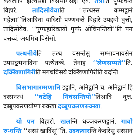
केवलोपि इत्थिसद्दो विसभागसद्दो एव.
तत्रा
ति पुप्फवन्ते
विहारे.
तादिसोयेवा
ति ‘‘तत्थस्स कम्मट्ठानं
गहेत्वा’’तिआदिना यादिसो पण्णवन्ते विहारे उपद्दवो वुत्तो,
तादिसोयेव. ‘‘पुप्फहारिकायो पुप्फं ओचिनन्तियो’’ति पन
वत्तब्बं. अयमिध विसेसो.
पत्थनीये
ति
तत्थ वसन्तेसु सम्भावनावसेन
उपसङ्कमनादिना पत्थेतब्बे. तेनाह
‘‘लेणसम्मते’’
ति.
दक्खिणागिरी
ति मगधविसये दक्खिणागिरीति वदन्ति.
विसभागारम्मणानि
इट्ठानि, अनिट्ठानि च. अनिट्ठानं हि
दस्सनत्थं
‘‘घटेहि निघंसन्तियो’’
तिआदि वुत्तं.
दब्बूपकरणयोग्गा रुक्खा
दब्बूपकरणरुक्खा
.
यो पन
विहारो.
खल
न्ति धञ्ञकरणट्ठानं.
गावो
रुन्धन्ति
‘‘सस्सं खादिंसू’’ति.
उदकवार
न्ति केदारेसु सस्सानं