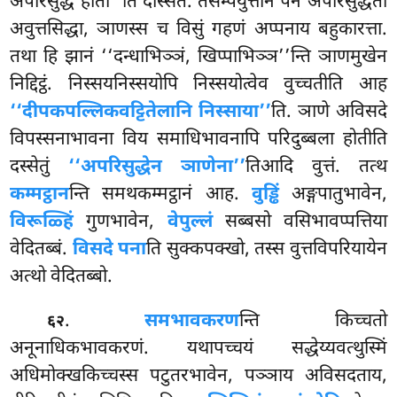
अपरिसुद्धं होती’’ति दस्सितं. तंसम्पयुत्तानं पन अपरिसुद्धता
अवुत्तसिद्धा, ञाणस्स च विसुं गहणं अप्पनाय बहुकारत्ता.
तथा हि झानं ‘‘दन्धाभिञ्ञं, खिप्पाभिञ्ञ’’न्ति ञाणमुखेन
निद्दिट्ठं. निस्सयनिस्सयोपि निस्सयोत्वेव वुच्चतीति आह
‘‘दीपकपल्लिकवट्टितेलानि निस्साया’’
ति. ञाणे अविसदे
विपस्सनाभावना विय समाधिभावनापि परिदुब्बला होतीति
दस्सेतुं
‘‘अपरिसुद्धेन ञाणेना’’
तिआदि वुत्तं. तत्थ
कम्मट्ठान
न्ति समथकम्मट्ठानं आह.
वुड्ढिं
अङ्गपातुभावेन,
विरूळ्हिं
गुणभावेन,
वेपुल्लं
सब्बसो वसिभावप्पत्तिया
वेदितब्बं.
विसदे पना
ति सुक्कपक्खो, तस्स वुत्तविपरियायेन
अत्थो वेदितब्बो.
.
समभावकरण
न्ति
किच्चतो
६२
अनूनाधिकभावकरणं. यथापच्चयं सद्धेय्यवत्थुस्मिं
अधिमोक्खकिच्चस्स पटुतरभावेन, पञ्ञाय अविसदताय,