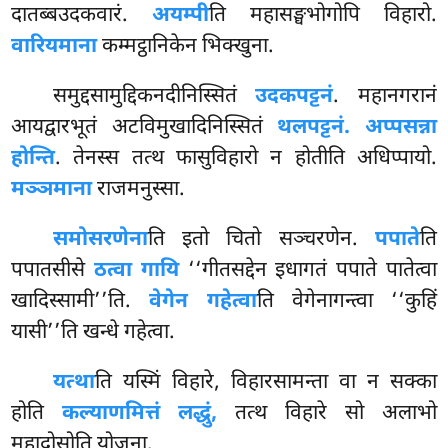
दातब्बउदकवारं.
अयम्पी
ति महासङ्घभोगोपि विहारो.
वारियमाना
कम्मट्ठानिकेन भिक्खुना.
समुद्दसामुद्दिकनदीनिस्सितं
उदकपट्टनं
. महानगरानं
आयद्वारभूतं अटविमुखादिनिस्सितं
थलपट्टनं. अप्पसन्ना
होन्ति
. तेनस्स तत्थ फासुविहारो न होतीति अधिप्पायो.
मञ्ञमाना
राजमनुस्सा.
समोसरणेना
ति इतो चितो सञ्चरणेन.
पपाते
ति
पपातसीसे
ठत्वा गायि
‘‘गीतसद्देन इधागतं पपाते पातेत्वा
खादिस्सामी’’ति.
वेगेन गहेत्वा
ति वेगेनागन्त्वा ‘‘कुहिं
यासी’’ति खन्धे गहेत्वा.
यत्था
ति यस्मिं विहारे, विहारसामन्ता वा न सक्का
होति
कल्याणमित्तं लद्धुं,
तत्थ विहारे सो अलाभो
महादोसोति योजना.