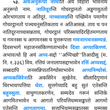
.
अयं
अनुरूपो नामा
ति अयं विहारो भावनाय
५३
अनुरूपो नाम.
नातिदूर
न्ति गोचरट्ठानतो अड्ढगावुततो
ओरभागताय न
अतिदूरं.
नाच्चासन्न
न्ति पच्छिमेन पमाणेन
गोचरट्ठानतो पञ्चधनुसतिकताय न अतिआसन्नं. ताय च पन
नातिदूरनाच्चासन्नताय, गोचरट्ठानं परिस्सयादिरहितमग्गताय
च गमनस्स च आगमनस्स च युत्तरूपत्ता
गमनागमनसम्पन्नं
.
दिवसभागे महाजनसंकिण्णताभावेन
दिवा अप्पाकिण्णं
.
अभावत्थो हि अयं
अप्प
-सद्दो ‘‘अप्पिच्छो’’तिआदीसु (म.
नि. १.३३६) विय. रत्तियं जनालापसद्दाभावेन
रत्तिं अप्पसद्दं
.
सब्बदापि जनसन्निपातनिग्घोसाभावेन
अप्पनिग्घोसं.
अप्पकसिरेना
ति अकसिरेन सुखेनेव. सीलादिगुणानं
थिरभावप्पत्तिया
थेरा
. सुत्तगेय्यादि बहु सुतं एतेसन्ति
बहुस्सुता
. वाचुग्गतकरणेन, सम्मदेव गरूनं सन्तिके
आगमितभावेन च आगतो परियत्तिधम्मसङ्खातो आगमो
एतेसन्ति
आगतागमा
. सुत्ताभिधम्मसङ्खातस्स धम्मस्स