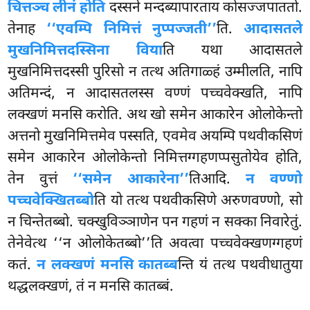
चित्तञ्च लीनं होति
दस्सने मन्दब्यापारताय कोसज्जपाततो.
तेनाह
‘‘एवम्पि निमित्तं नुप्पज्जती’’
ति.
आदासतले
मुखनिमित्तदस्सिना विया
ति यथा आदासतले
मुखनिमित्तदस्सी पुरिसो न तत्थ अतिगाळ्हं उम्मीलति, नापि
अतिमन्दं, न आदासतलस्स वण्णं पच्चवेक्खति, नापि
लक्खणं मनसि करोति. अथ खो समेन आकारेन ओलोकेन्तो
अत्तनो मुखनिमित्तमेव पस्सति, एवमेव अयम्पि पथवीकसिणं
समेन आकारेन ओलोकेन्तो निमित्तग्गहणप्पसुतोयेव होति,
तेन वुत्तं
‘‘समेन आकारेना’’
तिआदि.
न वण्णो
पच्चवेक्खितब्बो
ति यो तत्थ पथवीकसिणे अरुणवण्णो, सो
न चिन्तेतब्बो. चक्खुविञ्ञाणेन पन गहणं न सक्का निवारेतुं.
तेनेवेत्थ ‘‘न ओलोकेतब्बो’’ति
अवत्वा पच्चवेक्खणग्गहणं
कतं.
न लक्खणं मनसि कातब्ब
न्ति यं तत्थ पथवीधातुया
थद्धलक्खणं, तं न मनसि कातब्बं.