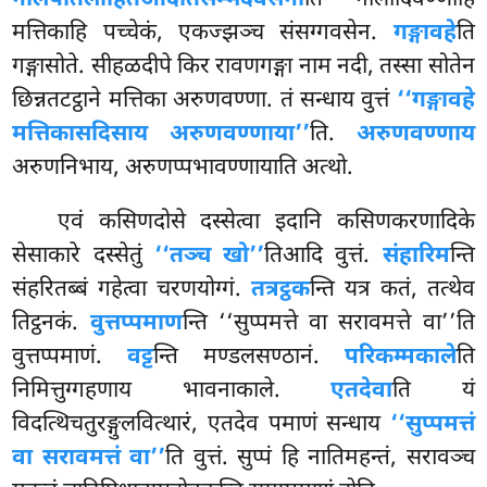
मत्तिकाहि पच्चेकं, एकज्झञ्च संसग्गवसेन.
गङ्गावहे
ति
गङ्गासोते. सीहळदीपे किर रावणगङ्गा नाम नदी, तस्सा सोतेन
छिन्नतटट्ठाने मत्तिका अरुणवण्णा. तं सन्धाय वुत्तं
‘‘गङ्गावहे
मत्तिकासदिसाय अरुणवण्णाया’’
ति.
अरुणवण्णाय
अरुणनिभाय, अरुणप्पभावण्णायाति अत्थो.
एवं कसिणदोसे दस्सेत्वा इदानि कसिणकरणादिके
सेसाकारे दस्सेतुं
‘‘तञ्च खो’’
तिआदि वुत्तं.
संहारिम
न्ति
संहरितब्बं गहेत्वा चरणयोग्गं.
तत्रट्ठक
न्ति यत्र कतं, तत्थेव
तिट्ठनकं.
वुत्तप्पमाण
न्ति
‘‘सुप्पमत्ते वा सरावमत्ते वा’’ति
वुत्तप्पमाणं.
वट्ट
न्ति मण्डलसण्ठानं.
परिकम्मकाले
ति
निमित्तुग्गहणाय भावनाकाले.
एतदेवा
ति यं
विदत्थिचतुरङ्गुलवित्थारं, एतदेव पमाणं सन्धाय
‘‘सुप्पमत्तं
वा सरावमत्तं वा’’
ति वुत्तं. सुप्पं हि नातिमहन्तं, सरावञ्च