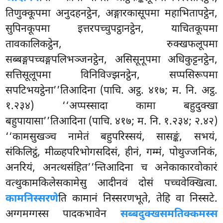
तिणुक्कूपमा अनुदहनट्ठेन, अङ्गारकासूपमा महाभितापट्ठेन,
सुपिनकूपमा इत्तरपच्चुपट्ठानट्ठेन, याचितकूपमा
तावकालिकट्ठेन, रुक्खफलूपमा
सब्बङ्गपच्चङ्गपलिभञ्जनट्ठेन, असिसूनूपमा अधिकुट्टनट्ठेन,
सत्तिसूलूपमा विनिविज्झनट्ठेन, सप्पसिरूपमा
सपटिभयट्ठेना’’तिआदिना (पाचि. अट्ठ. ४१७; म. नि. अट्ठ.
१.२३४) ‘‘अप्पस्सादा कामा बहुदुक्खा
बहुपायासा’’तिआदिना (पाचि. ४१७; म. नि. १.२३४; २.४२)
‘‘कामसुखञ्च नामेतं बहुपरिस्सयं, सासङ्कं, सभयं,
संकिलिट्ठं, मीळ्हपरिभोगसदिसं, हीनं, गम्मं, पोथुज्जनिकं,
अनरियं, अनत्थसंहित’’न्तिआदिना च अनेकाकारवोकारं
वत्थुकामकिलेसकामेसु आदीनवं दोसं पच्चवेक्खित्वा.
कामनिस्सरणे
ति कामानं निस्सरणभूते, तेहि वा निस्सटे.
अग्गमग्गस्स पादकभावेन
सब्बदुक्खसमतिक्कमस्स