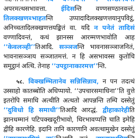
अपरमत्थसभावत्ता.
ईदिस
न्ति वण्णसण्ठानवन्तं.
तिलक्खणब्भाहत
न्ति उप्पादादिलक्खणत्तयानुपविट्ठं,
अनिच्चतादिलक्खणत्तयङ्कितं वा. यदि
न पनेतं तादिसं
वण्णादिवन्तं, कथं झानस्स आरम्मणभावोति आह
‘‘केवलञ्ही’’
तिआदि.
सञ्ञज
न्ति भावनासञ्ञाजनितं,
भावनासञ्ञाय सञ्जातमत्तं. न हि असभावस्स कुतोचि
समुट्ठानं अत्थि. तेनाह
‘‘उपट्ठानाकारमत्त’’
न्ति.
.
विक्खम्भितानेव सन्निसिन्नाव,
न पन तदत्थं
५८
उस्साहो कातब्बोति अधिप्पायो. ‘‘उपचारसमाधिना’’ति वुत्ते
इतरोपि समाधि अत्थीति अत्थतो आपन्नन्ति तम्पि दस्सेतुं
‘‘दुविधो हि समाधी’’
तिआदि आरद्धं.
द्वीहाकारेही
ति
झानधम्मानं पटिपक्खदूरीभावो, थिरभावप्पत्ति चाति इमेहि
द्वीहि कारणेहि. इदानि तानि कारणानि अवत्थामुखेन दस्सेतुं