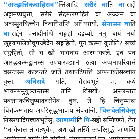
‘‘अज्झत्तिकबाहिरान’’
न्तिआदि.
सरीरं वा
ति
वा
-सद्दो
अट्ठानप्पयुत्तो, सरीरं सेदमलग्गहितं वा अञ्ञेन वा
अवस्सुतकिच्चेन विबाधितन्ति अधिप्पायो.
सेनासनं वा
ति
वा
-सद्देन पत्तादीनम्पि सङ्गहो दट्ठब्बो. ननु चायं नयो
खुद्दकपलिबोधुपच्छेदेन सङ्गहितो, पुन कस्मा वुत्तोति? सच्चं
सङ्गहितो, सो च खो भावनाय आरम्भकाले. इध पन
आरद्धकम्मट्ठानस्स उपचारज्झाने ठत्वा अप्पनापरिवासं
वसन्तस्स कालन्तरे जाते तथापटिपत्ति अप्पनाकोसल्लाय
वुत्ता.
अविसदे
सति, विसयभूते वा. कथं
भावनमनुयुञ्जन्तस्स तानि विसयो? अन्तरन्तरा
पवत्तनकचित्तुप्पादवसेनेवं वुत्तं. ते हि चित्तुप्पादा
चित्तेकग्गताय अपरिसुद्धभावाय संवत्तन्ति.
चित्तचेतसिकेसु
निस्सयादिपच्चयभूतेसु.
ञाणम्पी
ति
पि
-सद्दो सम्पिण्डने. तेन
‘‘न केवलं तं वत्थुयेव, अथ खो तस्मिं अपरिसुद्धे ञाणम्पि