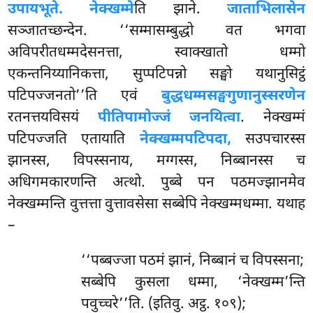
उपायभूते. नेक्खम्मे
ति झाने.
जाताभिलासेन
सञ्जातच्छन्देन. ‘‘सम्मासम्बुद्धो वत भगवा
अविपरीतधम्मदेसनत्ता, स्वाक्खातो
धम्मो
एकन्तनिय्यानिकत्ता, सुप्पटिपन्नो सङ्घो यथानुसिट्ठं
पटिपज्जनतो’’ति एवं
बुद्धधम्मसङ्घगुणानुस्सरणेन
रतनत्तयविसयं
पीतिपामोज्जं जनयित्वा
. नेक्खम्मं
पटिपज्जति एतायाति
नेक्खम्मपटिपदा,
सउपचारस्स
झानस्स, विपस्सनाय, मग्गस्स, निब्बानस्स च
अधिगमकारणन्ति अत्थो. पुब्बे पन पठमज्झानमेव
नेक्खम्मन्ति वुत्तत्ता वुत्तावसेसा सब्बेपि नेक्खम्मधम्मा. यथाह
–
‘‘पब्बज्जा पठमं झानं, निब्बानं च विपस्सना;
सब्बेपि कुसला धम्मा, ‘नेक्खम्म’न्ति
पवुच्चरे’’ति. (इतिवु. अट्ठ. १०९);