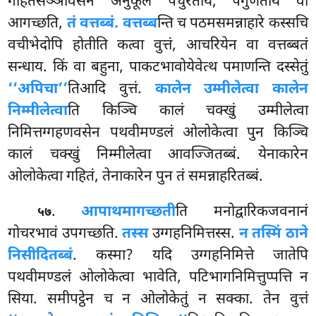
गहितसञ्ञावसेन अनुकूलं पचुरताय, पगुणताय वा
आगच्छति,
तं वत्तब्बं. वत्तब्ब
न्ति च पठमसमन्नाहारे कस्सचि
वचीभेदोपि होतीति कत्वा वुत्तं, आचरियेन वा वत्तब्बतं
सन्धाय. किं वा बहुना, पाकटभावोयेवेत्थ पमाणन्ति दस्सेतुं
‘‘अपिचा’’
तिआदि वुत्तं.
कालेन उम्मीलेत्वा कालेन
निम्मीलेत्वा
ति किञ्चि कालं चक्खुं उम्मीलेत्वा
निमित्तग्गहणवसेन पथवीमण्डलं ओलोकेत्वा पुन किञ्चि
कालं चक्खुं निम्मीलेत्वा आवज्जितब्बं. येनाकारेन
ओलोकेत्वा गहितं, तेनाकारेन पुन तं समन्नाहरितब्बं.
.
आपाथमागच्छती
ति मनोद्वारिकजवनानं
५७
गोचरभावं उपगच्छति.
तस्स
उग्गहनिमित्तस्स.
न तस्मिं ठाने
निसीदितब्बं
. कस्मा? यदि उग्गहनिमित्ते जातेपि
पथवीमण्डलं ओलोकेत्वा भावेति, पटिभागनिमित्तुप्पत्ति न
सिया. समीपट्ठेन च न ओलोकेतुं न सक्का. तेन वुत्तं