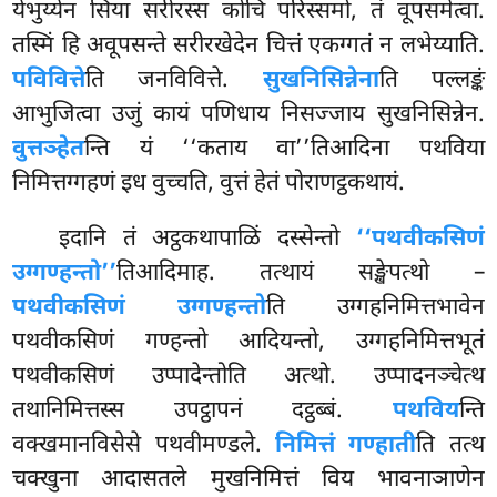
येभुय्येन सिया सरीरस्स कोचि परिस्समो, तं वूपसमेत्वा.
तस्मिं हि अवूपसन्ते सरीरखेदेन चित्तं एकग्गतं न लभेय्याति.
पविवित्ते
ति जनविवित्ते.
सुखनिसिन्नेना
ति पल्लङ्कं
आभुजित्वा उजुं कायं पणिधाय निसज्जाय सुखनिसिन्नेन.
वुत्तञ्हेत
न्ति यं ‘‘कताय वा’’तिआदिना पथविया
निमित्तग्गहणं इध वुच्चति, वुत्तं हेतं पोराणट्ठकथायं.
इदानि तं अट्ठकथापाळिं दस्सेन्तो
‘‘पथवीकसिणं
उग्गण्हन्तो’’
तिआदिमाह. तत्थायं सङ्खेपत्थो –
पथवीकसिणं उग्गण्हन्तो
ति उग्गहनिमित्तभावेन
पथवीकसिणं गण्हन्तो आदियन्तो, उग्गहनिमित्तभूतं
पथवीकसिणं उप्पादेन्तोति अत्थो. उप्पादनञ्चेत्थ
तथानिमित्तस्स उपट्ठापनं दट्ठब्बं.
पथविय
न्ति
वक्खमानविसेसे पथवीमण्डले.
निमित्तं गण्हाती
ति तत्थ
चक्खुना आदासतले मुखनिमित्तं विय भावनाञाणेन