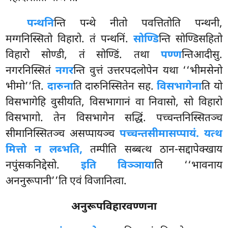
पन्थनि
न्ति पन्थे नीतो पवत्तितोति पन्थनी,
मग्गनिस्सितो विहारो. तं पन्थनिं.
सोण्डि
न्ति सोण्डिसहितो
विहारो सोण्डी, तं सोण्डिं. तथा
पण्ण
न्तिआदीसु.
नगरनिस्सितं
नगर
न्ति वुत्तं उत्तरपदलोपेन यथा ‘‘भीमसेनो
भीमो’’ति.
दारुना
ति दारुनिस्सितेन सह.
विसभागेना
ति यो
विसभागेहि वुसीयति, विसभागानं वा निवासो, सो विहारो
विसभागो. तेन विसभागेन सद्धिं. पच्चन्तनिस्सितञ्च
सीमानिस्सितञ्च असप्पायञ्च
पच्चन्तसीमासप्पायं. यत्थ
मित्तो न लब्भति,
तम्पीति सब्बत्थ ठान-सद्दापेक्खाय
नपुंसकनिद्देसो.
इति विञ्ञाया
ति ‘‘भावनाय
अननुरूपानी’’ति एवं विजानित्वा.
अनुरूपविहारवण्णना