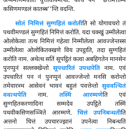
अप्पमाणमेवाति वुत्तोवायमत्थो. केचि पन ‘‘छत्तमत्तम्पि
कसिणमण्डलं कातब्ब’’न्ति वदन्ति.
सो
तं निमित्तं सुग्गहितं करोती
ति सो योगावचरो तं
पथवीमण्डलं सुग्गहितं निमित्तं
करोति. यदा चक्खुं उम्मीलेत्वा
ओलोकेत्वा तत्थ निमित्तं गहेत्वा निम्मीलेत्वा आवज्जेन्तस्स
उम्मीलेत्वा ओलोकितक्खणे विय उपट्ठाति, तदा सुग्गहितं
करोति नाम. अथेत्थ सतिं सूपट्ठितं कत्वा अबहिगतेन मानसेन
पुनप्पुनं सल्लक्खेन्तो
सूपधारितं उपधारेति
नाम. एवं
उपधारितं पन नं पुनप्पुनं आवज्जेन्तो मनसि करोन्तो
तमेवारब्भ आसेवनं भावनं बहुलं पवत्तेन्तो
सुववत्थितं
ववत्थपेति
नाम.
तस्मिं आरम्मणे
ति एवं
सुग्गहितकरणादिना सम्मदेव उपट्ठिते तस्मिं
पथवीकसिणसञ्ञिते आरम्मणे.
चित्तं उपनिबन्धती
ति
अत्तनो चित्तं उपचारज्झानं उपनेत्वा निबन्धति