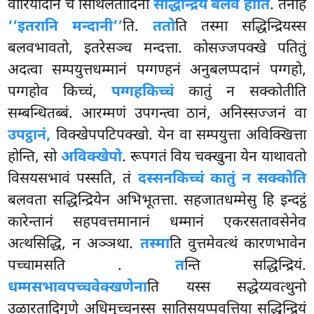
वीरियादीनं च सिथिलतादिना
सद्धिन्द्रियं बलवं होति
. तेनाह
‘‘इतरानि मन्दानी’’
ति.
ततो
ति तस्मा सद्धिन्द्रियस्स
बलवभावतो, इतरेसञ्च मन्दत्ता. कोसज्जपक्खे पतितुं
अदत्वा सम्पयुत्तधम्मानं पग्गण्हनं अनुबलप्पदानं पग्गहो,
पग्गहोव किच्चं,
पग्गहकिच्चं
कातुं न सक्कोतीति
सम्बन्धितब्बं. आरम्मणं उपगन्त्वा ठानं, अनिस्सज्जनं वा
उपट्ठानं,
विक्खेपपटिपक्खो. येन वा सम्पयुत्ता अविक्खित्ता
होन्ति, सो
अविक्खेपो
. रूपगतं विय चक्खुना येन याथावतो
विसयसभावं पस्सति, तं
दस्सनकिच्चं कातुं न सक्कोति
बलवता सद्धिन्द्रियेन अभिभूतत्ता. सहजातधम्मेसु हि इन्दट्ठं
कारेन्तानं सहपवत्तमानानं धम्मानं एकरसतावसेनेव
अत्थसिद्धि, न अञ्ञथा.
तस्मा
ति वुत्तमेवत्थं कारणभावेन
पच्चामसति
.
त
न्ति सद्धिन्द्रियं.
धम्मसभावपच्चवेक्खणेना
ति यस्स सद्धेय्यवत्थुनो
उळारतादिगुणे अधिमुच्चनस्स सातिसयप्पवत्तिया सद्धिन्द्रियं