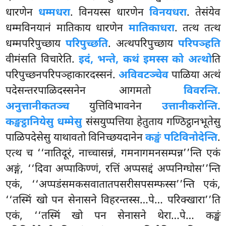
धारणेन
धम्मधरा
. विनयस्स धारणेन
विनयधरा
. तेसंयेव
धम्मविनयानं मातिकाय धारणेन
मातिकाधरा
. तत्थ तत्थ
धम्मपरिपुच्छाय
परिपुच्छति
. अत्थपरिपुच्छाय
परिपञ्हति
वीमंसति विचारेति.
इदं, भन्ते, कथं इमस्स को अत्थो
ति
परिपुच्छनपरिपञ्हाकारदस्सनं.
अविवटञ्चेव
पाळिया अत्थं
पदेसन्तरपाळिदस्सनेन आगमतो
विवरन्ति.
अनुत्तानीकतञ्च
युत्तिविभावनेन
उत्तानीकरोन्ति.
कङ्खट्ठानियेसु धम्मेसु
संसयुप्पत्तिया हेतुताय गण्ठिट्ठानभूतेसु
पाळिपदेसेसु याथावतो विनिच्छयदानेन
कङ्खं पटिविनोदेन्ति
.
एत्थ च ‘‘नातिदूरं, नाच्चासन्नं, गमनागमनसम्पन्न’’न्ति एकं
अङ्गं, ‘‘दिवा अप्पाकिण्णं, रत्तिं अप्पसद्दं अप्पनिग्घोस’’न्ति
एकं, ‘‘अप्पडंसमकसवातातपसरीसपसम्फस्स’’न्ति एकं,
‘‘तस्मिं खो पन सेनासने विहरन्तस्स…पे… परिक्खारा’’ति
एकं, ‘‘तस्मिं खो पन सेनासने थेरा…पे… कङ्खं