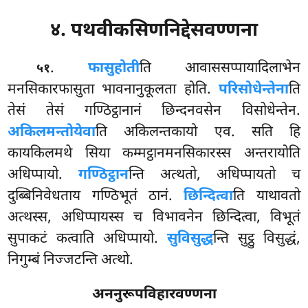
४. पथवीकसिणनिद्देसवण्णना
.
फासु
होती
ति आवाससप्पायादिलाभेन
५१
मनसिकारफासुता भावनानुकूलता होति.
परिसोधेन्तेना
ति
तेसं तेसं गण्ठिट्ठानानं छिन्दनवसेन विसोधेन्तेन.
अकिलमन्तोयेवा
ति अकिलन्तकायो एव. सति हि
कायकिलमथे सिया कम्मट्ठानमनसिकारस्स अन्तरायोति
अधिप्पायो.
गण्ठिट्ठान
न्ति अत्थतो, अधिप्पायतो च
दुब्बिनिवेधताय गण्ठिभूतं ठानं.
छिन्दित्वा
ति याथावतो
अत्थस्स, अधिप्पायस्स च विभावनेन छिन्दित्वा, विभूतं
सुपाकटं कत्वाति अधिप्पायो.
सुविसुद्ध
न्ति सुट्ठु विसुद्धं,
निगुम्बं निज्जटन्ति अत्थो.
अननुरूपविहारवण्णना