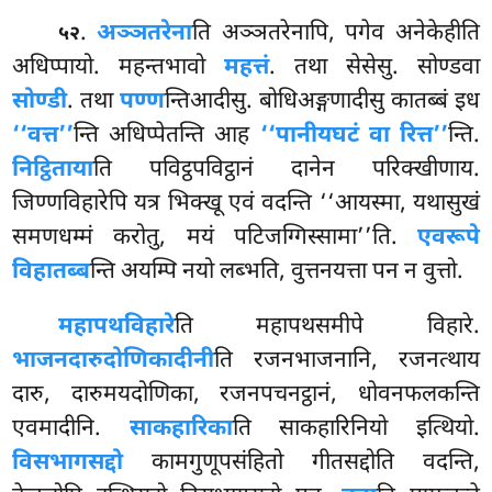
.
अञ्ञतरेना
ति अञ्ञतरेनापि, पगेव अनेकेहीति
५२
अधिप्पायो. महन्तभावो
महत्तं
. तथा सेसेसु. सोण्डवा
सोण्डी
. तथा
पण्ण
न्तिआदीसु. बोधिअङ्गणादीसु कातब्बं इध
‘‘वत्त’’
न्ति अधिप्पेतन्ति आह
‘‘पानीयघटं वा रित्त’’
न्ति.
निट्ठिताया
ति पविट्ठपविट्ठानं दानेन परिक्खीणाय.
जिण्णविहारेपि यत्र भिक्खू एवं वदन्ति ‘‘आयस्मा, यथासुखं
समणधम्मं करोतु, मयं पटिजग्गिस्सामा’’ति.
एवरूपे
विहातब्ब
न्ति अयम्पि नयो लब्भति, वुत्तनयत्ता पन न वुत्तो.
महापथविहारे
ति महापथसमीपे विहारे.
भाजनदारुदोणिकादीनी
ति रजनभाजनानि, रजनत्थाय
दारु, दारुमयदोणिका, रजनपचनट्ठानं, धोवनफलकन्ति
एवमादीनि.
साकहारिका
ति साकहारिनियो इत्थियो.
विसभागसद्दो
कामगुणूपसंहितो गीतसद्दोति वदन्ति,