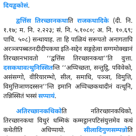
दियड्ढकोसं
.
द्वत्तिंस तिरच्छानकथा
ति
राजकथादिके
(दी. नि.
१.१७; म. नि. २.२२३; सं. नि. ५.१०८०; अ. नि. १०.६९;
पाचि. ५०८) सन्धायाह. ता हि पाळियं सरूपतो अनागतापि
अरञ्ञपब्बतनदीदीपकथा इति-सद्देन सङ्गहेत्वा सग्गमोक्खानं
तिरच्छानभावतो ‘‘द्वत्तिंस तिरच्छानकथा’’ति वुत्ता.
दसकथावत्थुनिस्सित
न्ति ‘‘अप्पिच्छता, सन्तुट्ठि, पविवेको,
असंसग्गो, वीरियारम्भो, सील, समाधि, पञ्ञा, विमुत्ति,
विमुत्तिञाणदस्सन’’न्ति इमानि अप्पिच्छकथादीनं वत्थूनि,
तन्निस्सितं भस्सं
सप्पायं
.
अतिरच्छानकथिको
ति
नतिरच्छानकथिको,
तिरच्छानकथा विधुरं धम्मिकं कम्मट्ठानपटिसंयुत्तमेव कथं
कथेतीति अधिप्पायो.
सीलादिगुणसम्पन्नो
ति