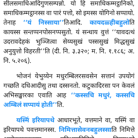
सीलसमाधिआदिगुणसम्पन्नो. यो हि समाधिकम्मट्ठानिको,
समाधिकम्मट्ठानस्स वा पारं पत्तो, सो इमस्स योगिनो सप्पायो.
तेनाह
‘‘यं निस्साया’’
तिआदि.
कायदळ्हीबहुलो
ति
कायस्स सन्तप्पनपोसनप्पसुतो. यं सन्धाय वुत्तं ‘‘यावदत्थं
उदरावदेहकं भुञ्जित्वा सेय्यसुखं पस्ससुखं मिद्धसुखं
अनुयुत्तो विहरती’’ति (दी. नि. ३.३२०; म. नि. १.१८६; अ.
नि. ५.२०६).
भोजनं येभुय्येन मधुरम्बिलरसवसेन सत्तानं उपयोगं
गच्छति दधिआदीसु तथा दस्सनतो. कटुकादिरसा पन केवलं
अभिसङ्खारका एवाति आह
‘‘कस्सचि मधुरं, कस्सचि
अम्बिलं सप्पायं होती’’
ति.
यस्मिं इरियापथे
आधारभूते, वत्तमाने वा, यस्मिं वा
इरियापथे पवत्तमानस्स.
निमित्तासेवनबहुलस्सा
ति निमित्ते