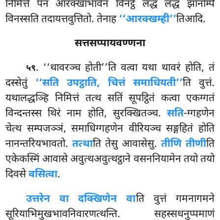
निमित्ते पन आरक्खाभावेन विनट्ठे लद्धं लद्धं झानम्पि
विनस्सति तदायत्तवुत्तितो. तेनाह
‘‘आरक्खम्ही’’
तिआदि.
सत्तसप्पायवण्णना
. ‘‘थावरञ्च होती’’ति वत्वा यथा थावरं होति, तं
५९
दस्सेतुं
‘‘सति उपट्ठाति, चित्तं समाधियती’’
ति वुत्तं.
यथालद्धञ्हि निमित्तं तत्थ सतिं सूपट्ठितं कत्वा एकग्गतं
विन्दन्तस्स
थिरं नाम होति, सुरक्खितञ्च.
सति
-ग्गहणेन
चेत्थ सम्पजञ्ञं, समाधिग्गहणेन वीरियञ्च सङ्गहितं होति
नानन्तरियभावतो.
तत्था
ति तेसु आवासेसु.
तीणि तीणी
ति
एकेकस्मिं आवासे अवुत्थअवुत्थट्ठाने वसननियामेन तयो तयो
दिवसे
वसित्वा
.
उत्तरेन वा दक्खिणेन वा
ति वुत्तं गमनागमने
सूरियाभिमुखभावनिवारणत्थन्ति. सहस्सधनुप्पमाणं