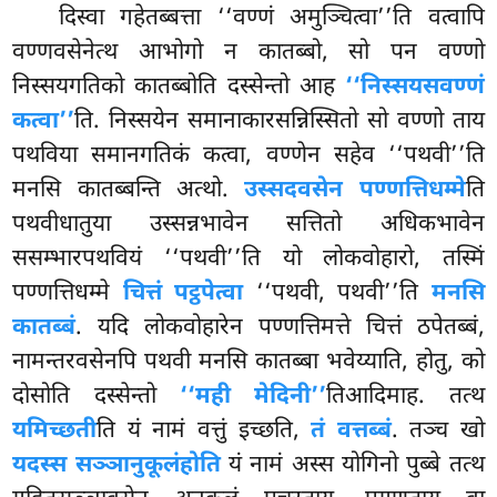
दिस्वा गहेतब्बत्ता ‘‘वण्णं अमुञ्चित्वा’’ति वत्वापि
वण्णवसेनेत्थ आभोगो न कातब्बो, सो पन वण्णो
निस्सयगतिको कातब्बोति दस्सेन्तो आह
‘‘निस्सयसवण्णं
कत्वा’’
ति. निस्सयेन समानाकारसन्निस्सितो सो वण्णो ताय
पथविया समानगतिकं कत्वा, वण्णेन सहेव ‘‘पथवी’’ति
मनसि कातब्बन्ति अत्थो.
उस्सदवसेन पण्णत्तिधम्मे
ति
पथवीधातुया उस्सन्नभावेन सत्तितो अधिकभावेन
ससम्भारपथवियं ‘‘पथवी’’ति यो लोकवोहारो, तस्मिं
पण्णत्तिधम्मे
चित्तं पट्ठपेत्वा
‘‘पथवी, पथवी’’ति
मनसि
कातब्बं
. यदि लोकवोहारेन पण्णत्तिमत्ते चित्तं ठपेतब्बं,
नामन्तरवसेनपि पथवी मनसि कातब्बा भवेय्याति, होतु, को
दोसोति दस्सेन्तो
‘‘मही मेदिनी’’
तिआदिमाह. तत्थ
यमिच्छती
ति यं नामं वत्तुं इच्छति,
तं वत्तब्बं
. तञ्च खो
यदस्स सञ्ञानुकूलं
होति
यं नामं अस्स योगिनो पुब्बे तत्थ