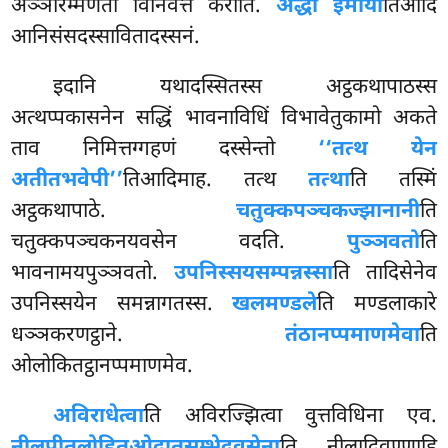
अञ्ञारम्मणतो विनिवत्तं करोति.
अद्धा इमाया
तिआदि
आनिसंसदस्सावितादस्सनं.
इदानि यथादस्सितस्स अट्ठकथापाठस्स
अत्थप्पकासनेन सद्धिं भावनाविधिं विभावेतुकामो अकते
ताव निमित्तग्गहणं दस्सेन्तो
‘‘तत्थ येन
अतीतभवेपी’’
तिआदिमाह. तत्थ
तत्था
ति तस्मिं
अट्ठकथापाठे.
चतुक्कपञ्चकज्झानानी
ति
चतुक्कपञ्चकनयवसेन वदति.
पुञ्ञवतो
ति
भावनामयपुञ्ञवतो.
उपनिस्सयसम्पन्नस्सा
ति तादिसेनेव
उपनिस्सयेन समन्नागतस्स.
खलमण्डले
ति मण्डलाकारे
धञ्ञकरणट्ठाने.
तंठानप्पमाणमेवा
ति
ओलोकितट्ठानप्पमाणमेव.
अविराधेत्वा
ति अविरज्झित्वा वुत्तविधिना एव.
नीलपीतलोहितओदातसम्भेदवसेना
ति नीलादिवण्णाहि