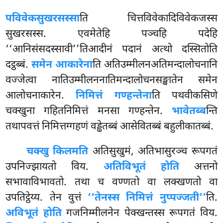
पविवेकसुखरसस्सा
ति
चित्तविवेकादिविवेकजस्स
सुखरसस्स. एवमेतेहि पञ्चहि पदेहि
‘‘आनिसंसदस्सावी’’तिआदीनं पदानं अत्थो दस्सितोति
दट्ठब्बं.
समेन आकारेना
ति अतिउम्मीलनअतिमन्दालोचनानि
वज्जेत्वा नातिउम्मीलननातिमन्दालोचनसङ्खातेन समेन
आलोचनाकारेन.
निमित्तं गण्हन्तेना
ति पथवीकसिणे
चक्खुना गहितनिमित्तं मनसा गण्हन्तेन.
भावेतब्ब
न्ति
तथापवत्तं निमित्तग्गहणं वड्ढेतब्बं आसेवितब्बं बहुलीकातब्बं.
चक्खु किलमति
अतिसुखुमं, अतिभासुरञ्च रूपगतं
उपनिज्झायतो विय.
अतिविभूतं होति
अत्तनो
सभावाविभावतो. तथा च वण्णतो वा लक्खणतो वा
उपतिट्ठेय्य. तेन वुत्तं
‘‘तेनस्स निमित्तं नुप्पज्जती’’
ति.
अविभूतं होति
गजनिम्मीलनेन पेक्खन्तस्स रूपगतं विय.