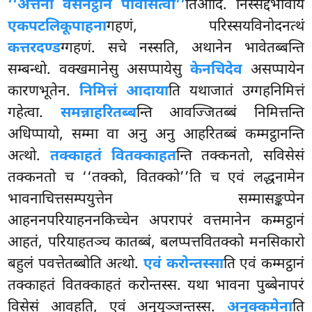
‘‘अत्तनो वसनट्ठानं पविसित्वा’’
तिआदि. निस्सद्दभावाय
एकपटलिकूपाहना
गहणं, परिस्सयविनोदनत्थं
कत्तरदण्ड
ग्गहणं. सचे नस्सति, अथानेन भावेतब्बन्ति
सम्बन्धो. वक्खमानेसु असप्पायेसु
केनचिदेव
असप्पायेन
कारणभूतेन.
निमित्तं आदाया
ति यथाजातं उग्गहनिमित्तं
गहेत्वा.
समन्नाहरितब्ब
न्ति आवज्जितब्बं निमित्तन्ति
अधिप्पायो, सम्मा वा अनु
अनु आहरितब्बं कम्मट्ठानन्ति
अत्थो.
तक्काहतं वितक्काहत
न्ति तक्कनतो, सविसेसं
तक्कनतो च ‘‘तक्को, वितक्को’’ति च एवं लद्धनामेन
भावनाचित्तसम्पयुत्तेन सम्मासङ्कप्पेन
आहननपरियाहननकिच्चेन अपरापरं वत्तमानेन कम्मट्ठानं
आहतं, परियाहतञ्च कातब्बं, बलप्पत्तवितक्को मनसिकारो
बहुलं पवत्तेतब्बोति अत्थो.
एवं करोन्तस्सा
ति एवं कम्मट्ठानं
तक्काहतं वितक्काहतं करोन्तस्स. यथा भावना पुब्बेनापरं
विसेसं आवहति, एवं अनुयुञ्जन्तस्स.
अनुक्कमेना
ति