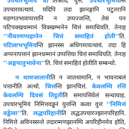
‘‘उपचारभूमियं वा’’
तिआदि वुत्तं.
उपचारभूमिय
न्ति
उपचारावत्थायं. यदिपि तदा झानङ्गानि पटुतरानि
महग्गतभावप्पत्तानि न उप्पज्जन्ति, तेसं
पन
पटिपक्खधम्मानं विक्खम्भनेन चित्तं समाधियति. तेनाह
‘‘नीवरणप्पहानेन चित्तं समाहितं होती’’
ति.
पटिलाभभूमिय
न्ति झानस्स अधिगमावत्थायं. तदा हि
अप्पनापत्तानं झानधम्मानं उप्पत्तिया चित्तं समाधियति. तेनाह
‘‘अङ्गपातुभावेना’’
ति. चित्तं समाहितं होतीति सम्बन्धो.
न थामजातानी
ति न जातथामानि, न भावनाबलं
पत्तानीति अत्थो.
चित्त
न्ति झानचित्तं.
केवलम्पि रत्तिं
केवलम्पि दिवसं तिट्ठती
ति समापत्तिवेलं सन्धायाह.
उपचारभूमियं निमित्तवड्ढनं युत्तन्ति कत्वा वुत्तं
‘‘निमित्तं
वड्ढेत्वा’’
ति.
लद्धपरिहानी
ति लद्धउपचारज्झानपरिहानि.
निमित्ते अविनस्सन्ते तदारम्मणझानम्पि अपरिहीनमेव होति,