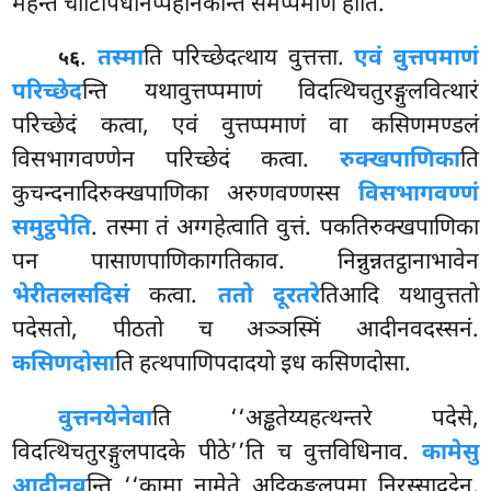
महन्तं चाटिपिधानप्पहोनकन्ति समप्पमाणं होति.
.
तस्मा
ति
परिच्छेदत्थाय वुत्तत्ता.
एवं वुत्तपमाणं
५६
परिच्छेद
न्ति यथावुत्तप्पमाणं विदत्थिचतुरङ्गुलवित्थारं
परिच्छेदं कत्वा, एवं वुत्तप्पमाणं वा कसिणमण्डलं
विसभागवण्णेन परिच्छेदं कत्वा.
रुक्खपाणिका
ति
कुचन्दनादिरुक्खपाणिका अरुणवण्णस्स
विसभागवण्णं
समुट्ठपेति
. तस्मा तं अग्गहेत्वाति वुत्तं. पकतिरुक्खपाणिका
पन पासाणपाणिकागतिकाव. निन्नुन्नतट्ठानाभावेन
भेरीतलसदिसं
कत्वा.
ततो दूरतरे
तिआदि यथावुत्ततो
पदेसतो, पीठतो च अञ्ञस्मिं आदीनवदस्सनं.
कसिणदोसा
ति हत्थपाणिपदादयो इध कसिणदोसा.
वुत्तनयेनेवा
ति ‘‘अड्ढतेय्यहत्थन्तरे पदेसे,
विदत्थिचतुरङ्गुलपादके पीठे’’ति च वुत्तविधिनाव.
कामेसु
आदीनव
न्ति ‘‘कामा नामेते अट्ठिकङ्कलूपमा निरस्सादट्ठेन,