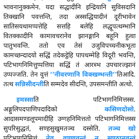
भावनानुक्कमेन. यदा सद्धादीनि इन्द्रियानि सुविसदानि
तिक्खानि पवत्तन्ति, तदा अस्सद्धियादीनं दूरीभावेन
सातिसयथामप्पत्तेहि सत्तहि बलेहि लद्धूपत्थम्भानि
वितक्कादीनि कामावचरानेव झानङ्गानि बहूनि हुत्वा
पातुभवन्ति. ततो एव तेसं उजुविपच्चनीकभूता
कामच्छन्दादयो सद्धिं तदेकट्ठेहि पापधम्मेहि विदूरी भवन्ति,
पटिभागनिमित्तुप्पत्तिया सद्धिं तं आरब्भ उपचारज्झानं
उप्पज्जति. तेन वुत्तं
‘‘नीवरणानि विक्खम्भन्ती’’
तिआदि.
तत्थ
सन्निसीदन्ती
ति सम्मदेव सीदन्ति, उपसमन्तीति अत्थो.
इमस्सा
ति पटिभागनिमित्तस्स.
अङ्गुलिपदपाणिपदादिको
कसिणदोसो
.
आदासमण्डलूपमादीहि
उग्गहनिमित्ततो पटिभागनिमित्तस्स
सुपरिसुद्धतं, सण्हसुखुमतञ्च दस्सेति.
तञ्च खो
पटिभागनिमित्तं
नेव वण्णवन्तं न सण्ठानवन्तं