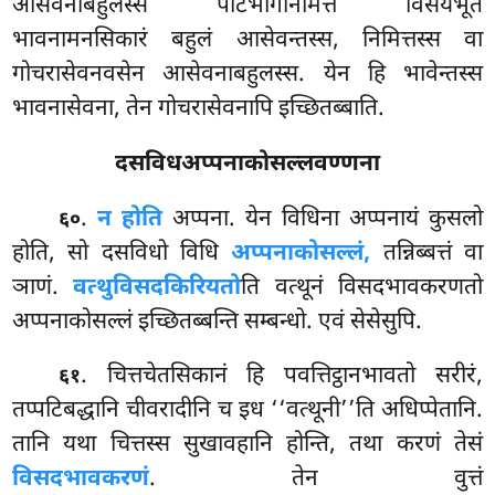
आसेवनाबहुलस्स पटिभागनिमित्ते विसयभूते
भावनामनसिकारं
बहुलं आसेवन्तस्स, निमित्तस्स वा
गोचरासेवनवसेन आसेवनाबहुलस्स. येन हि भावेन्तस्स
भावनासेवना, तेन गोचरासेवनापि इच्छितब्बाति.
दसविधअप्पनाकोसल्लवण्णना
.
न होति
अप्पना. येन विधिना अप्पनायं कुसलो
६०
होति, सो दसविधो विधि
अप्पनाकोसल्लं,
तन्निब्बत्तं वा
ञाणं.
वत्थुविसदकिरियतो
ति वत्थूनं विसदभावकरणतो
अप्पनाकोसल्लं इच्छितब्बन्ति सम्बन्धो. एवं सेसेसुपि.
. चित्तचेतसिकानं हि पवत्तिट्ठानभावतो सरीरं,
६१
तप्पटिबद्धानि चीवरादीनि च इध ‘‘वत्थूनी’’ति अधिप्पेतानि.
तानि यथा चित्तस्स सुखावहानि होन्ति, तथा करणं तेसं
विसदभावकरणं
. तेन वुत्तं