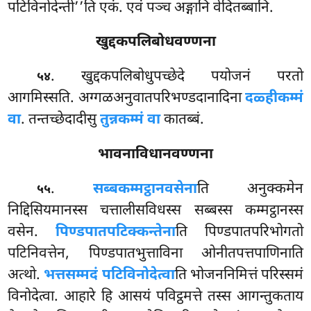
पटिविनोदेन्ती’’ति एकं. एवं पञ्च अङ्गानि वेदितब्बानि.
खुद्दकपलिबोधवण्णना
. खुद्दकपलिबोधुपच्छेदे पयोजनं परतो
५४
आगमिस्सति. अग्गळअनुवातपरिभण्डदानादिना
दळ्हीकम्मं
वा
. तन्तच्छेदादीसु
तुन्नकम्मं वा
कातब्बं.
भावनाविधानवण्णना
.
सब्बकम्मट्ठानवसेना
ति
अनुक्कमेन
५५
निद्दिसियमानस्स चत्तालीसविधस्स सब्बस्स कम्मट्ठानस्स
वसेन.
पिण्डपातपटिक्कन्तेना
ति पिण्डपातपरिभोगतो
पटिनिवत्तेन, पिण्डपातभुत्ताविना ओनीतपत्तपाणिनाति
अत्थो.
भत्तसम्मदं पटिविनोदेत्वा
ति भोजननिमित्तं परिस्समं
विनोदेत्वा. आहारे हि आसयं पविट्ठमत्ते तस्स आगन्तुकताय