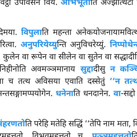
िट्ठो उपविसेन विय.
अभिभूतो
ति अज्झोत्थटो 
दिमया.
विपुला
ति महन्ता अनेकयोजनायामवित्
ित्वा.
अनुपरियेय्यु
न्ति अनुविचरेय्युं.
निप्पोथेन
कुलेन वा रूपेन वा सीलेन वा सुतेन वा सद्धादीह
 निहीनोति अवमञ्ञमानाय
सुद्दा
दीसु
न कञ्चि
या च तत्थ अविसया एवाति दस्सेतुं
‘‘न तत्थ
्तसङ्गामप्पयोगेन.
धनेना
ति धनदानेन.
वा
-सद्द
पसंहरणतो
ति परेहि मतेहि सद्धिं ‘‘तेपि नाम मता, क
रमहत्ततो, विभवमहत्ततो च.
पुञ्ञमहत्ततो
त