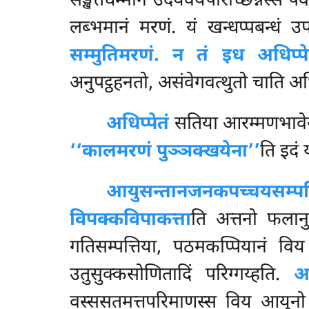
सङ्खतधम्मानं उदयवयपरिच्छिन्नस्स पव
लब्भमानं मरणं. यं खन्धप्पबन्धं उ
सम्मुतिमरणं. न तं इध अधिप्प
अनुपट्ठहनतो, असंवेगवत्थुतो चाति अध
अधिप्पेतं
सतिया आरम्मणभावे
‘‘कालमरणं पुञ्ञक्खयेना’’
ति इदं 
आयुसन्तानजनकपच्चयसम्पत्
विपक्कविपाकत्ता
ति अत्तनो फलानुर
गतिसम्पत्तिया, पठमकप्पियानं वि
उतुसुक्कसोणितादिं परिग्गय्हति.
अ
वस्ससतमत्तपरिमाणस्स विय आयुनो