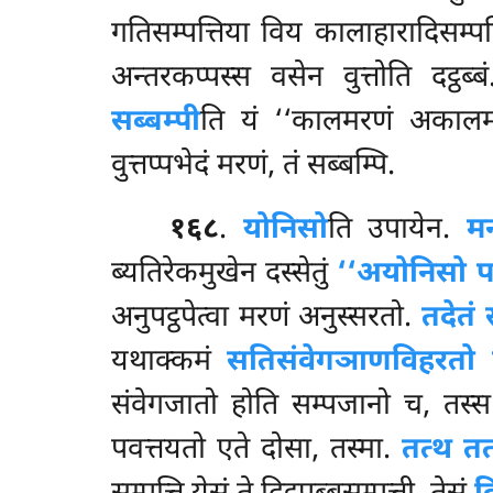
गतिसम्पत्तिया विय कालाहारादिसम्
अन्तरकप्पस्स वसेन वुत्तोति दट्ठब्
सब्बम्पी
ति यं ‘‘कालमरणं अकालम
वुत्तप्पभेदं मरणं, तं सब्बम्पि.
१६८
.
योनिसो
ति उपायेन.
म
ब्यतिरेकमुखेन दस्सेतुं
‘‘अयोनिसो प
अनुपट्ठपेत्वा मरणं अनुस्सरतो.
तदेतं 
यथाक्कमं
सतिसंवेगञाणविहरतो 
संवेगजातो होति सम्पजानो च, तस्
पवत्तयतो एते दोसा, तस्मा.
तत्थ तत