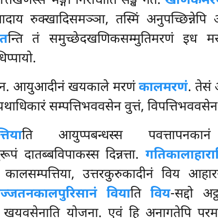
त्तिखणस्स भङ्गो निरोधोति सङ्खं गतं.
खणिकमर
पादाय रुक्खादिसमञ्ञा, तस्मिं अनुपच्छिन्नेप
ेत
न्ति तं समुच्छेदखणिकसम्मुतिमरणं इध मरणा
िप्पायो.
न. आयुआदीनं खयकाले मरणं
कालमरणं
. तेस
यथाधिकारं सम्पत्तिभववसेन वुत्तं, विपत्तिभववसेन
तिया
ति
आयुप्पबन्धस्स पवत्तापनकानं
ूपं दातब्बविपाकस्स दिन्नत्ता.
गतिकालाहाराद
य कालसम्पत्तिया, उत्तरकुरुकादीनं विय आहा
ज्जतनकालपुरिसानं विया
ति
विय
-सद्दो अट
 खयवसेनाति योजना. एवं हि अनागतेपि परमा