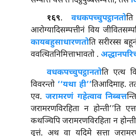
सम्पत्ति येसं ते दिट्ठपुब्बसम्पत्ती, तेसं
द
१६९
.
वधकपच्चुपट्ठानतो
ति
आरोग्यादिसम्पत्तीनं विय जीवितसम्
कायबहुसाधारणतो
ति सरीरस्स बह
ववत्थितनिमित्ताभावतो
.
अद्धानपरिच
वधकपच्चुपट्ठानतो
ति एत्थ विय-
विवरन्तो
‘‘यथा ही’’
तिआदिमाह. त
एव.
जरामरणं गहेत्वाव निब्बत्त
न्त
जरामरणविरहिता न होन्ती’’ति एत्
कथञ्चिपि जरामरणविरहिता न होन्तीति
वुत्तं. अथ वा यदिमे सत्ता जरामरणं