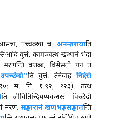
ता आसन्ना, पच्चक्खा च.
अनन्तराया
ति
्तिआदि वुत्तं. कामञ्चेत्थ खन्धानं भेदो
ो मरणन्ति वत्तब्बं, विसेसतो पन तं
 उपच्छेदो’’
ति वुत्तं. तेनेवाह
निद्देसे
२.३९०; म. नि. १.९२, १२३). तत्थ
ो
ति जीवितिन्द्रियप्पबन्धस्स विच्छेदो
तं मरणं.
सङ्खारानं खणभङ्गसङ्खात
न्ति