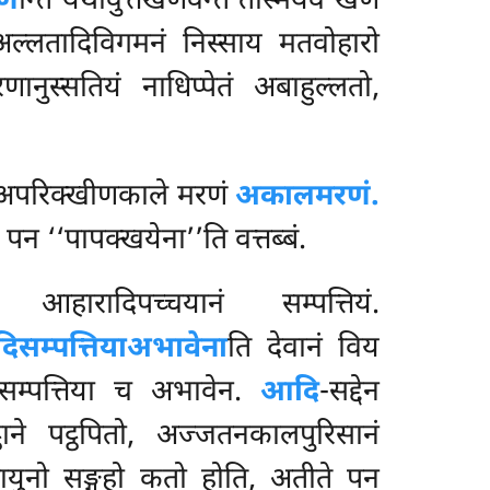
ण
न्ति यथावुत्तखणवन्तं तस्मिंयेव खणे
ि अल्लतादिविगमनं निस्साय मतवोहारो
नुस्सतियं नाधिप्पेतं अबाहुल्लतो,
ं अपरिक्खीणकाले मरणं
अकालमरणं.
 पन ‘‘पापक्खयेना’’ति वत्तब्बं.
 आहारादिपच्चयानं सम्पत्तियं.
िसम्पत्तिया
अभावेना
ति
देवानं विय
रसम्पत्तिया च अभावेन.
आदि
-सद्देन
्ठाने पट्ठपितो, अज्जतनकालपुरिसानं
युनो सङ्गहो कतो होति, अतीते पन