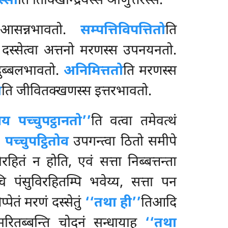
्सा
ति तिक्खिन्द्रियस्स ञाणुत्तरस्स.
आसन्नभावतो.
सम्पत्तिविपत्तितो
ति
दस्सेत्वा अत्तनो
मरणस्स उपनयनतो.
दुब्बलभावतो.
अनिमित्ततो
ति मरणस्स
ो
ति जीवितक्खणस्स इत्तरभावतो.
 पच्चुपट्ठानतो’’
ति वत्वा तमेवत्थं
.
पच्चुपट्ठितोव
उपगन्त्वा ठितो समीपे
रहितं न होति, एवं सत्ता निब्बत्तन्ता
पंसुविरहितम्पि भवेय्य, सत्ता पन
तं मरणं दस्सेतुं
‘‘तथा ही’’
तिआदि
व मरितब्बन्ति चोदनं सन्धायाह
‘‘तथा