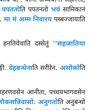
ोघं वा
. यस्मा अच्चयन्ति अहोरत्ता,
. पपततो
ति पपतनतो
भयं
सामिकानं
ं.
मा मं अम्म निवारय
पब्बज्जायाति
 हनतियेवाति दस्सेतुं
‘‘सहजातिया
्गी.
देहबन्धेना
ति सरीरेन.
असोको
ति
उदाहरणवसेन आनीता, पच्चयभागवसेन
लोकसन्निवासो. अनुगतो
ति अनुबन्धो