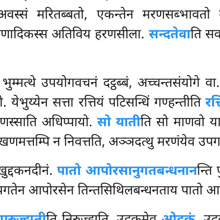
अवस्सं मरितब्बतो, एकन्तेन मरणसब्भावतो
ण्णादिकस्स अतिविय हरणसीला.
सन्दतेवा
ति स
, भुम्मत्थे उपयोगवचनं दट्ठब्बं, अच्चन्तसंयोगे व
ो. येभुय्येन सत्ता रत्तियं पटिसन्धिं गण्हन्तीति
रत्
णस्साति अधिप्पायो.
सो याती
ति सो माणवो या
 खणमत्तम्पि न निवत्तति, अञ्ञदत्थु मरणंयेव उपग
खुद्दकनदीनं.
पातो आपोरसानुगतबन्धनान
न्ति
लं उपगतेन आपोरसेन तिन्तसिथिलबन्धनताय पातो आ