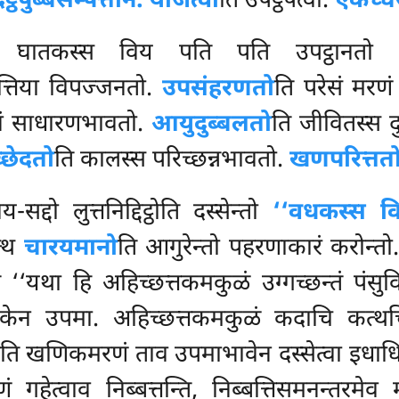
िट्ठपुब्बसम्पत्तीनं. योजेत्वा
ति उपट्ठपेत्वा.
एकच्चस
 घातकस्स विय पति पति उपट्ठानतो 
पत्तिया विपज्जनतो.
उपसंहरणतो
ति परेसं मरणं 
ूनं साधारणभावतो.
आयुदुब्बलतो
ति जीवितस्स 
्छेदतो
ति कालस्स परिच्छन्नभावतो.
खणपरित्तत
सद्दो लुत्तनिद्दिट्ठोति दस्सेन्तो
‘‘वधकस्स विय
त्थ
चारयमानो
ति आगुरेन्तो पहरणाकारं करोन्तो
ि ‘‘यथा हि अहिच्छत्तकमकुळं उग्गच्छन्तं पंसुवि
तकेन उपमा. अहिच्छत्तकमकुळं कदाचि कत्थचि 
 खणिकमरणं ताव उपमाभावेन दस्सेत्वा इधाधिप्पे
 गहेत्वाव निब्बत्तन्ति, निब्बत्तिसमनन्तरमे