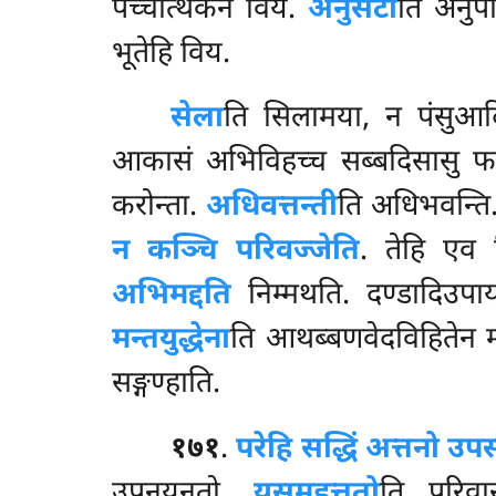
पच्चत्थिकेन विय.
अनुसटो
ति अनुपव
भूतेहि विय.
सेला
ति सिलामया, न पंसुआ
आकासं अभिविहच्च सब्बदिसासु फर
करोन्ता.
अधिवत्तन्ती
ति अधिभवन्ति. 
न कञ्चि परिवज्जेति
. तेहि एव
अभिमद्दति
निम्मथति. दण्डादिउपा
मन्तयुद्धेना
ति
आथब्बणवेदविहितेन मन
सङ्गण्हाति.
१७१
.
परेहि सद्धिं अत्तनो उ
उपनयनतो.
यसमहत्ततो
ति परिवा