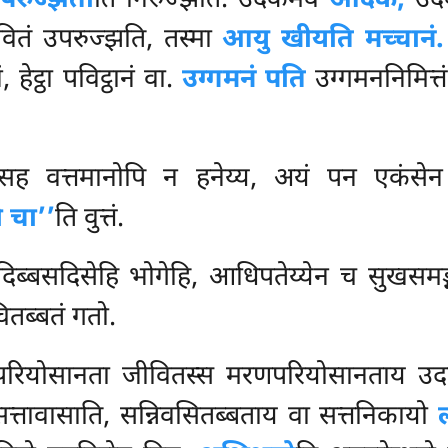
परुज्झती
ति निरुज्झति. उदकमेव
ओदकं,
उदक
वितं उपरुज्झति, तस्मा
आयु खीयति मच्चानं
 हेट्ठा पविट्ठानं वा.
उग्गमनं पति
उग्गमननिमित्त
ी सह वत्तमानोपि न हनेय्य, अयं पन एकंसेन
 चा’’
ति वुत्तं.
दिब्बसदिसेहि भोगेहि, आधिपतेय्येन च सुखसमङ
ितब्बतं गतो.
रापरियोसानता जीवितस्स मरणपरियोसानताय 
्तावासाति, सन्निवसितब्बताय वा सत्तनिकायो