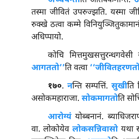
अच्चयन्ती
ति
अतिक्कमन्ति.
उ
तस्मा जीवितं उपरुज्झति. यस्मा जी
रुक्खे ठत्वा कम्मे विनियुञ्जितुकामानं,
अधिप्पायो.
कोचि मित्तमुखसत्तुरन्धगवेस
आगततो’’
ति वत्वा
‘‘जीवितहरणतो
१७०
.
न
न्ति सम्पत्तिं.
सुखी
ति 
असोकमहाराजा.
सोकमागतो
ति सोच
आरोग्यं
योब्बनानं. ब्याधिज
वा. लोकोयेव
लोकसन्निवासो
यथा सत