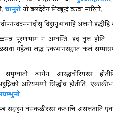
तो.
चानुरो
यो बलदेवेन निब्बुद्धं कत्वा मारितो.
दोपनन्ददमनादीसु दिट्ठानुभावाहि अत्तनो इद्धीहि स
ळसन्नं पूरणभागं न अग्घन्ति. इदं वुत्तं होति 
 गहेत्वा लद्धं एकभागसङ्खातं कलं सम्मासम्बुद
स्स समुग्घातो ञायेन आरद्धवीरियस्स 
सु अट्ठङ्गिको अरियमग्गो सिद्धोव होतीति. एकाकी
सयम्भुनो
.
ं सङ्घट्टनं वंसकळीरस्स कत्थचि असत्तताति ए