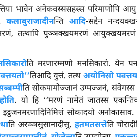
पत्तिया भावेन अनेकवस्ससहस्स परिमाणोपि आय
बं.
कलाबुराजादीन
न्ति
आदि
-सद्देन नन्दयक्
रणं, तत्थापि पुञ्ञक्खयमरणं आयुक्खयमरण
नसिकारो
ति मरणारम्मणो मनसिकारो. येन पन 
वत्तयतो’’
तिआदि वुत्तं. तत्थ
अयोनिसो पवत्त
सब्बम्पी
ति सोकपामोज्जानं उप्पज्जनं, संवेगस्स
होति
. यो हि ‘‘मरणं नामेतं जातस्स एकन्तिक
स इट्ठजनमरणादिनिमित्तं सोकादयो अनोकासाव
्था
ति अरञ्ञसुसानादीसु.
हतमतसत्ते
ति चोरादीह