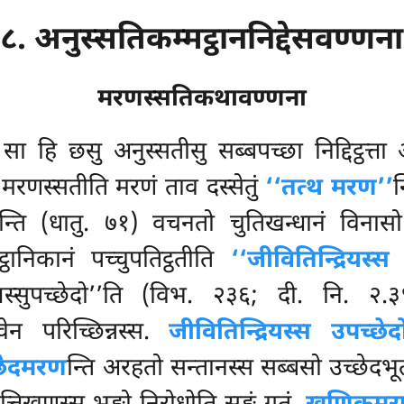
८. अनुस्सतिकम्मट्ठाननिद्देसवण्णना
मरणस्सतिकथावण्णना
 सा हि छसु अनुस्सतीसु सब्बपच्छा निद्दिट्ठत्
सति मरणस्सतीति मरणं ताव दस्सेतुं
‘‘तत्थ मरण’’
न
’’न्ति (धातु. ७१) वचनतो चुतिखन्धानं विनास
्ठानिकानं पच्चुपतिट्ठतीति
‘‘जीवितिन्द्रियस्स
्रियस्सुपच्छेदो’’ति (विभ. २३६; दी. नि. 
न परिच्छिन्नस्स.
जीवितिन्द्रियस्स उपच्छेद
्छेदमरण
न्ति अरहतो सन्तानस्स सब्बसो उच्छेदभू