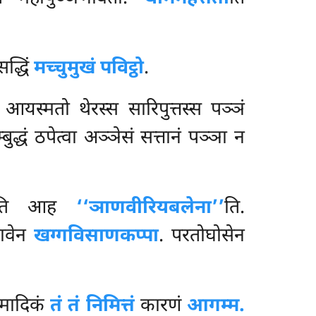
द्धिं
मच्चुमुखं पविट्ठो
.
– आयस्मतो थेरस्स सारिपुत्तस्स पञ्ञं
्धं ठपेत्वा अञ्ञेसं सत्तानं पञ्ञा न
होतीति आह
‘‘ञाणवीरियबलेना’’
ति.
भावेन
खग्गविसाणकप्पा
. परतोघोसेन
वमादिकं
तं तं निमित्तं
कारणं
आगम्म.