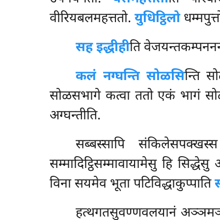
वीरियबलमहत्ततो.
युधिट्ठिलो
धम्मपुत्
सह इद्धीही
ति वेजयन्तकम्पननन्
कलं नग्घन्ति सोळसि
न्ति सो
सोळसभागे कत्वा ततो एकं भागं सोळसधा
अग्घन्तीति.
सब्बस्सापि संकिलेसपक्ख
सम्मादिट्ठिसम्मावायामेसु हि सिद्धे
विना सयमेव भूता पटिविद्धाकुप्पाति
हत्थगतसुवण्णवलयानं अञ्ञमञ्ञ