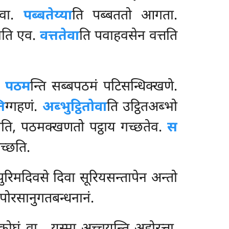
 वा.
पब्बतेय्या
ति पब्बततो आगता.
वति एव.
वत्ततेवा
ति पवाहवसेन वत्तति
ा.
पठम
न्ति सब्बपठमं पटिसन्धिक्खणे.
ति
ग्गहणं.
अब्भुट्ठितोवा
ति उट्ठितअब्भो
ति, पठमक्खणतो पट्ठाय गच्छतेव.
स
च्छति.
 पुरिमदिवसे दिवा सूरियसन्तापेन अन्तो
पोरसानुगतबन्धनानं.