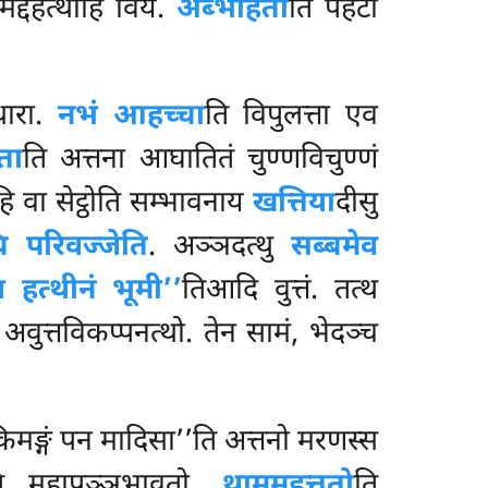
मद्दहत्थीहि विय.
अब्भाहतो
ति पहटो
थारा.
नभं आहच्चा
ति विपुलत्ता एव
्ता
ति अत्तना आघातितं चुण्णविचुण्णं
ि वा सेट्ठोति सम्भावनाय
खत्तिया
दीसु
 परिवज्जेति
. अञ्ञदत्थु
सब्बमेव
 हत्थीनं भूमी’’
तिआदि वुत्तं. तत्थ
ो अवुत्तविकप्पनत्थो. तेन सामं, भेदञ्च
िमङ्गं
पन मादिसा’’ति अत्तनो मरणस्स
ि महापुञ्ञभावतो.
थाममहत्ततो
ति