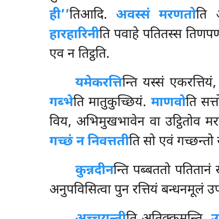
ही’’
तिआदि.
अवस्सं मरणतो
ति 
हारहारिनी
ति पवाहे पतितस्स तिणप
एव न तिट्ठति.
यमेकरत्ति
न्ति यस्सं एकरत्तियं
गब्भे
ति मातुकुच्छियं.
माणवो
ति सत्त
विय, अभिमुखभावेन वा उट्ठितोव मर
गच्छं न निवत्तती
ति सो एवं गच्छन्तो
कुन्नदीन
न्ति पब्बततो पतितानं 
अनुपविसित्वा पुन रत्तियं बन्धनमू