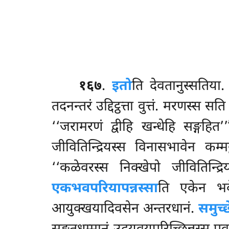
१६७
.
इतो
ति
देवतानुस्सतिया.
तदनन्तरं उद्दिट्ठत्ता वुत्तं. मरणस्स 
‘‘जरामरणं द्वीहि खन्धेहि सङ्गहित
जीवितिन्द्रियस्स विनासभावेन कम्मट
‘‘कळेवरस्स निक्खेपो जीवितिन्द
एकभवपरियापन्नस्सा
ति एकेन भवे
आयुक्खयादिवसेन अन्तरधानं.
समुच