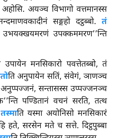
ु अहोसि. अयञ्च विभागो वत्तमानस्स
खनन्दमाणवकादीनं सङ्गहो दट्ठब्बो.
तं
ं उभयक्खयमरणं उपक्कममरण’’न्ति
उपायेन मनसिकारो पवत्तेतब्बो, तं
यतो
ति अनुपायेन सतिं, संवेगं, ञाणञ्च
 अनुप्पज्जनं, सन्तासस्स उप्पज्जनञ्च
’’न्ति पण्डितानं वचनं सरति, तत्थ
.
तस्मा
ति यस्मा अयोनिसो मनसिकारं
ि हते, सरसेन मते च सत्ते. दिट्ठपुब्बा