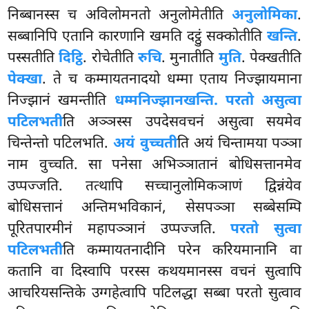
निब्बानस्स च अविलोमनतो अनुलोमेतीति
अनुलोमिका
.
सब्बानिपि एतानि कारणानि खमति दट्ठुं सक्कोतीति
खन्ति
.
पस्सतीति
दिट्ठि
. रोचेतीति
रुचि
. मुनातीति
मुति
. पेक्खतीति
पेक्खा
. ते च कम्मायतनादयो धम्मा एताय निज्झायमाना
निज्झानं खमन्तीति
धम्मनिज्झानखन्ति. परतो असुत्वा
पटिलभती
ति अञ्ञस्स उपदेसवचनं असुत्वा सयमेव
चिन्तेन्तो पटिलभति.
अयं वुच्चती
ति अयं चिन्तामया पञ्ञा
नाम वुच्चति. सा पनेसा अभिञ्ञातानं बोधिसत्तानमेव
उप्पज्जति. तत्थापि
सच्चानुलोमिकञाणं द्विन्नंयेव
बोधिसत्तानं अन्तिमभविकानं, सेसपञ्ञा सब्बेसम्पि
पूरितपारमीनं महापञ्ञानं उप्पज्जति.
परतो सुत्वा
पटिलभती
ति कम्मायतनादीनि परेन करियमानानि वा
कतानि वा दिस्वापि परस्स कथयमानस्स वचनं सुत्वापि
आचरियसन्तिके उग्गहेत्वापि पटिलद्धा सब्बा परतो सुत्वाव