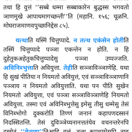
तथा हि वुत्तं ‘‘सब्बे धम्मा सब्बाकारेन बुद्धस्स भगवतो
ञाणमुखे आपाथमागच्छन्ती’’ति (महानि. १५६; चूळनि.
मोघराजमाणवपुच्छानिद्देस ८५).
यत्था
ति
यस्मिं चित्तुप्पादे.
न तत्थ एकंसेन होती
ति
तस्मिं चित्तुप्पादे पञ्ञा एकन्तेन न होति. न हि
दुहेतुकअहेतुकचित्तुप्पादेसु पञ्ञा उप्पज्जति.
अविनिब्भुत्ता
ति अवियुत्ता.
तेही
ति सञ्ञाविञ्ञाणेहि. यथा
हि सुखं पीतिया न नियमतो अवियुत्तं, एवं सञ्ञाविञ्ञाणानि
पञ्ञाय न नियमतो अवियुत्ताति. यथा पन पीति सुखेन
नियमतो अवियुत्ता, एवं पञ्ञा सञ्ञाविञ्ञाणेहि नियमतो
अवियुत्ता. तस्मा एवं अविनिब्भुत्तेसु इमेसु तीसु धम्मेसु तेसं
विनिब्भोगो दुक्करोति तिण्णं जनानं कहापणदस्सनं
निदस्सितन्ति. तेसं दुविञ्ञेय्यनानत्ततंयेव वचनन्तरेनपि