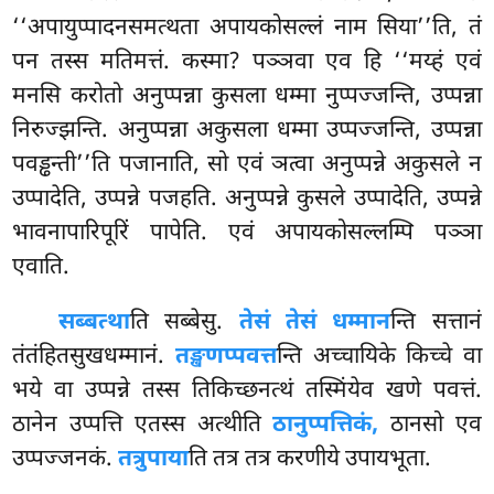
‘‘अपायुप्पादनसमत्थता अपायकोसल्लं नाम सिया’’ति, तं
पन तस्स मतिमत्तं. कस्मा? पञ्ञवा एव हि ‘‘मय्हं एवं
मनसि करोतो अनुप्पन्ना कुसला धम्मा नुप्पज्जन्ति, उप्पन्ना
निरुज्झन्ति. अनुप्पन्ना अकुसला धम्मा उप्पज्जन्ति, उप्पन्ना
पवड्ढन्ती’’ति पजानाति, सो एवं ञत्वा अनुप्पन्ने अकुसले न
उप्पादेति, उप्पन्ने पजहति. अनुप्पन्ने कुसले उप्पादेति, उप्पन्ने
भावनापारिपूरिं पापेति. एवं अपायकोसल्लम्पि पञ्ञा
एवाति.
सब्बत्था
ति सब्बेसु.
तेसं तेसं धम्मान
न्ति सत्तानं
तंतंहितसुखधम्मानं.
तङ्खणप्पवत्त
न्ति अच्चायिके किच्चे वा
भये वा उप्पन्ने तस्स तिकिच्छनत्थं तस्मिंयेव खणे पवत्तं.
ठानेन उप्पत्ति एतस्स अत्थीति
ठानुप्पत्तिकं,
ठानसो एव
उप्पज्जनकं.
तत्रुपाया
ति तत्र तत्र करणीये उपायभूता.