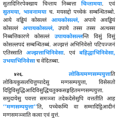
सुतादिनिरपेक्खाय चिन्ताय निब्बत्ता
चिन्तामया
. एवं
सुतमया, भावनामया
च. मयसद्दो पच्चेकं सम्बन्धितब्बो.
आये वड्ढियं कोसल्लं
आयकोसल्लं,
अपाये अवड्ढियं
कोसल्लं
अपायकोसल्लं,
उपाये तस्स तस्स अत्थस्स
निब्बत्तिकारणे कोसल्लं
उपायकोसल्ल
न्ति विसुं विसुं
कोसल्लपदं सम्बन्धितब्बं. अज्झत्तं अभिनिवेसो पटिपज्जनं
एतिस्साति
अज्झत्ताभिनिवेसा
. एवं
बहिद्धाभिनिवेसा,
उभयाभिनिवेसा
च वेदितब्बा.
.
लोकियमग्गसम्पयुत्ता
ति
४२६
लोकियकुसलचित्तुप्पादेसु मग्गसम्पयुत्ता, विसेसतो
दिट्ठिविसुद्धिआदिविसुद्धिचतुक्कसङ्गहितमग्गसम्पयुत्ता.
समुदायेसु पवत्ता समञ्ञा तदेकदेसेसुपि वत्ततीति आह
‘‘मग्गसम्पयुत्ता’’
ति, पच्चेकम्पि वा सम्मादिट्ठिआदीनं
मग्गसमञ्ञाति कत्वा एवं वुत्तं.