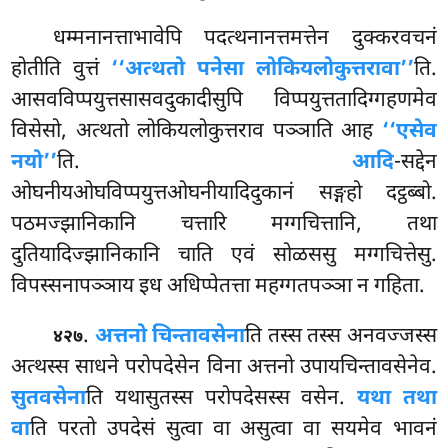
धम्मनानत्ताभावेपि
पदत्थनानत्तमत्तेन दुक्करवचनं
होतीति वुत्तं
‘‘अत्थतो पनेसा लोकियलोकुत्तरावा’’
ति.
आसवविप्पयुत्तसासवदुकादीसुपि विप्पयुत्ततादिग्गहणमेव
विसेसो, अत्थतो लोकियलोकुत्तराव पञ्ञाति आह
‘‘एसेव
नयो’’
ति.
आदि
-सद्देन
ओघनीयओघविप्पयुत्तओघनीयादिदुकानं सङ्गहो दट्ठब्बो.
पठमज्झानिकानि चत्तारि मग्गचित्तानि, तथा
दुतियादिज्झानिकानि चाति एवं सोळससु मग्गचित्तेसु.
विपस्सनापञ्ञाय इध अधिप्पेतत्ता महग्गतपञ्ञा न गहिता.
.
अत्तनो चिन्तावसेना
ति तस्स तस्स अनवज्जस्स
४२७
अत्थस्स साधने परोपदेसेन विना
अत्तनो उपायचिन्तावसेनेव.
सुतवसेना
ति यथासुतस्स परोपदेसस्स वसेन.
यथा तथा
वा
ति परतो उपदेसं सुत्वा वा असुत्वा वा सयमेव भावनं