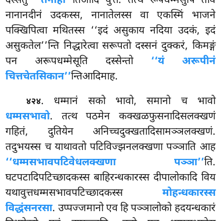
दस्सेतुं
‘‘तेनाहा’’
तिआदि वुत्तं. तत्थ रूपधम्मेसुपि ताव
नानानदीनं उदकस्स, नानातेलस्स वा एकस्मिं भाजने
पक्खिपित्वा मथितस्स ‘‘इदं असुकाय नदिया उदकं, इदं
असुकतेल’’न्ति निद्धारेत्वा सरूपतो दस्सनं दुक्करं, किमङ्गं
पन अरूपधम्मेसूति दस्सेन्तो
‘‘यं अरूपीनं
चित्तचेतसिकान’’
न्तिआदिमाह.
. धम्मानं सको भावो, समानो च भावो
४२४
धम्मसभावो
. तत्थ पठमेन कक्खळफुसनादिसलक्खणं
गहितं, दुतियेन अनिच्चदुक्खतादिसामञ्ञलक्खणं.
तदुभयस्स च याथावतो पटिविज्झनलक्खणा पञ्ञाति आह
‘‘धम्मसभावपटिवेधलक्खणा पञ्ञा’’
ति.
घटपटादिपटिच्छादकस्स बाहिरन्धकारस्स दीपालोकादि विय
यथावुत्तधम्मसभावपटिच्छादकस्स
मोहन्धकारस्स
विद्धंसनरसा
. उप्पज्जमानो एव हि पञ्ञालोको हदयन्धकारं