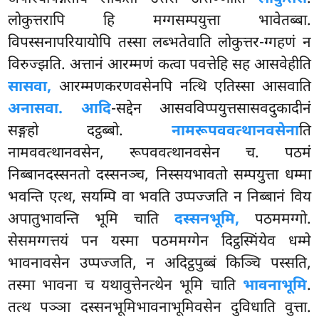
लोकुत्तरापि
हि मग्गसम्पयुत्ता भावेतब्बा.
विपस्सनापरियायोपि तस्सा लब्भतेवाति लोकुत्तर-ग्गहणं न
विरुज्झति. अत्तानं आरम्मणं कत्वा पवत्तेहि सह आसवेहीति
सासवा,
आरम्मणकरणवसेनपि नत्थि एतिस्सा आसवाति
अनासवा. आदि
-सद्देन आसवविप्पयुत्तसासवदुकादीनं
सङ्गहो दट्ठब्बो.
नामरूपववत्थानवसेना
ति
नामववत्थानवसेन, रूपववत्थानवसेन च. पठमं
निब्बानदस्सनतो दस्सनञ्च, निस्सयभावतो सम्पयुत्ता धम्मा
भवन्ति एत्थ, सयम्पि वा भवति उप्पज्जति न निब्बानं विय
अपातुभावन्ति भूमि चाति
दस्सनभूमि,
पठममग्गो.
सेसमग्गत्तयं पन यस्मा पठममग्गेन दिट्ठस्मिंयेव धम्मे
भावनावसेन उप्पज्जति, न अदिट्ठपुब्बं किञ्चि पस्सति,
तस्मा भावना च यथावुत्तेनत्थेन भूमि चाति
भावनाभूमि
.
तत्थ पञ्ञा दस्सनभूमिभावनाभूमिवसेन दुविधाति वुत्ता.