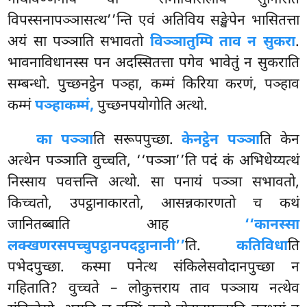
विपस्सनापञ्ञासत्थ’’न्ति एवं अतिविय सङ्खेपेन भासितत्ता
अयं सा पञ्ञाति सभावतो
विञ्ञातुम्पि ताव न सुकरा
.
भावनाविधानस्स पन अदस्सितत्ता पगेव भावेतुं न सुकराति
सम्बन्धो. पुच्छनट्ठेन पञ्हा, कम्मं किरिया करणं, पञ्हाव
कम्मं
पञ्हाकम्मं,
पुच्छनपयोगोति अत्थो.
का पञ्ञा
ति सरूपपुच्छा.
केनट्ठेन पञ्ञा
ति केन
अत्थेन पञ्ञाति वुच्चति, ‘‘पञ्ञा’’ति पदं कं अभिधेय्यत्थं
निस्साय पवत्तन्ति अत्थो. सा पनायं पञ्ञा सभावतो,
किच्चतो, उपट्ठानाकारतो, आसन्नकारणतो च कथं
जानितब्बाति आह
‘‘कानस्सा
लक्खणरसपच्चुपट्ठानपदट्ठानानी’’
ति.
कतिविधा
ति
पभेदपुच्छा. कस्मा पनेत्थ संकिलेसवोदानपुच्छा न
गहिताति? वुच्चते – लोकुत्तराय ताव पञ्ञाय नत्थेव