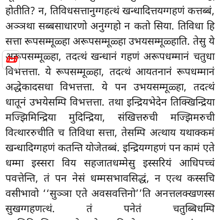
होतीति? न, तिविधसत्तानुग्गहत्थं खन्धादित्तयग्गहणं कत्तब्बं,
अञ्ञथा सब्बसाधारणो अनुग्गहो न कतो सिया. तिविधा हि
सत्ता रूपसम्मूळ्हा अरूपसम्मूळ्हा उभयसम्मूळ्हाति. तेसु ये
अरूपसम्मूळ्हा, तदत्थं खन्धानं गहणं अरूपधम्मानं चतुधा
📜
विभत्तत्ता. ये रूपसम्मूळ्हा, तदत्थं आयतनानं रूपधम्मानं
अद्धेकादसधा विभत्तत्ता. ये पन उभयसम्मूळ्हा, तदत्थं
धातूनं उभयेसम्पि विभत्तत्ता. तथा इन्द्रियभेदेन तिक्खिन्द्रिया
मज्झिमिन्द्रिया मुदिन्द्रिया, संखित्तरुची मज्झिमरुची
वित्थाररुचीति च तिविधा सत्ता, तेसम्पि अत्थाय यथाक्कमं
खन्धादिग्गहणं कतन्ति योजेतब्बं. इन्द्रियग्गहणं पन कामं एते
धम्मा इस्सरा विय सहजातधम्मेसु इस्सरियं आधिपच्चं
पवत्तेन्ति, तं पन नेसं धम्मसभावसिद्धं, न एत्थ कस्सचि
वसीभावो ‘‘सुञ्ञा एते अवसवत्तिनो’’ति अनत्तलक्खणस्स
सुखग्गहणत्थं. तं पनेतं चतुब्बिधम्पि