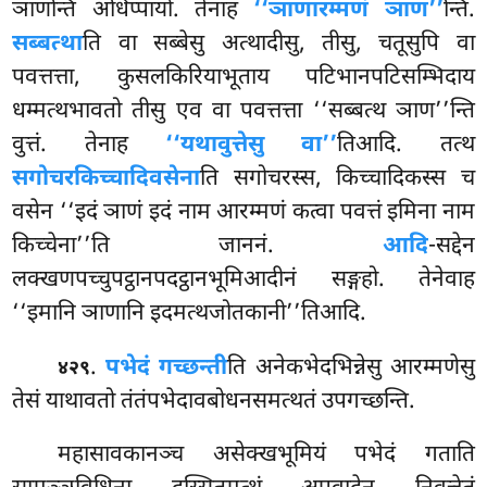
ञाणन्ति अधिप्पायो. तेनाह
‘‘ञाणारम्मणं ञाण’’
न्ति.
सब्बत्था
ति वा सब्बेसु अत्थादीसु, तीसु, चतूसुपि वा
पवत्तत्ता, कुसलकिरियाभूताय पटिभानपटिसम्भिदाय
धम्मत्थभावतो तीसु एव वा पवत्तत्ता ‘‘सब्बत्थ ञाण’’न्ति
वुत्तं. तेनाह
‘‘यथावुत्तेसु वा’’
तिआदि. तत्थ
सगोचरकिच्चादिवसेना
ति सगोचरस्स, किच्चादिकस्स च
वसेन ‘‘इदं ञाणं इदं नाम आरम्मणं कत्वा पवत्तं इमिना नाम
किच्चेना’’ति जाननं.
आदि
-सद्देन
लक्खणपच्चुपट्ठानपदट्ठानभूमिआदीनं सङ्गहो. तेनेवाह
‘‘इमानि ञाणानि इदमत्थजोतकानी’’तिआदि.
.
पभेदं गच्छन्ती
ति अनेकभेदभिन्नेसु आरम्मणेसु
४२९
तेसं याथावतो तंतंपभेदावबोधनसमत्थतं उपगच्छन्ति.
महासावकानञ्च असेक्खभूमियं पभेदं गताति