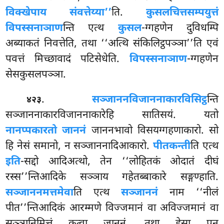
विक्खेपाय संवत्तेय्या’’
ति.
कुसलचित्तसम्पयुत्तं
विपस्सनाञाण
न्ति एत्थ
कुसल
-ग्गहणेन दुविधम्पि
अब्याकतं निवत्तेति, तथा ‘‘अत्थि संकिलिट्ठपञ्ञा’’ति एवं
पवत्तं मिच्छावादं पटिसेधेति.
विपस्सनाञाण
-ग्गहणेन
सेसकुसलपञ्ञा.
.
सञ्जाननविजाननाकारविसिट्ठ
न्ति
४२३
सञ्जाननाकारविजाननाकारेहि सातिसयं. यतो
नानप्पकारतो जाननं
जाननभावो विसयग्गहणाकारो. सो
हि नेसं समानो, न सञ्जाननादिआकारो.
पीतकन्ती
ति एत्थ
इति
-सद्दो आदिअत्थो, तेन ‘‘लोहितकं ओदातं दीघं
रस्स’’न्तिआदिके सञ्ञाय गहेतब्बाकारे सङ्गण्हाति.
सञ्जाननमत्तमेवा
ति एत्थ
सञ्जाननं
नाम ‘‘नीलं
पीत’’न्तिआदिकं आरम्मणे विज्जमानं वा अविज्जमानं वा