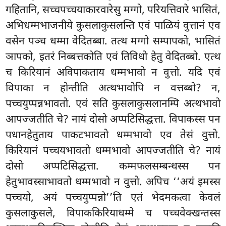
गहितानि, सच्चपच्चयाकारवारेसु मग्गो, परियत्तिवारे भासितं,
अभिधम्मभाजनीये कुसलाकुसलन्ति एवं पाळियं वुत्तानं एव
वसेन पञ्च धम्मा वेदितब्बा. तत्थ
मग्गो सम्पापको, भासितं
ञापको, इतरं निब्बत्तकोति एवं तिविधो हेतु वेदितब्बो. एत्थ
च किरियानं अविपाकताय धम्मभावो न वुत्तो. यदि एवं
विपाका न होन्तीति अत्थभावोपि न वत्तब्बो? न,
पच्चयुप्पन्नभावतो. एवं सति कुसलाकुसलानम्पि अत्थभावो
आपज्जतीति चे? नायं दोसो अप्पटिसिद्धत्ता. विपाकस्स पन
पधानहेतुताय पाकटभावतो धम्मभावो एव तेसं वुत्तो.
किरियानं पच्चयभावतो धम्मभावो आपज्जतीति चे? नायं
दोसो अप्पटिसिद्धत्ता. कम्मफलसम्बन्धस्स पन
हेतुभावस्साभावतो धम्मभावो न वुत्तो. अपिच ‘‘अयं इमस्स
पच्चयो, अयं पच्चयुप्पन्नो’’ति एतं भेदमकत्वा केवलं
कुसलाकुसले, विपाककिरियाधम्मे च पच्चवेक्खन्तस्स