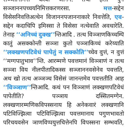
सञ्ञानिमित्तं कत्वा जाननं. तथा हेसा पुन
सञ्जाननपच्चयनिमित्तकरणरसा.
मत्त
-सद्देन
विसेसनिवत्तिअत्थेन विजाननपजाननाकारे निवत्तेति,
एव
-
सद्देन कदाचिपि इमिस्सा ते विसेसा
नत्थेवाति अवधारेति.
तेनाह
‘‘अनिच्चं दुक्ख’’
न्तिआदि
. तत्थ विञ्ञाणकिच्चम्पि
कातुं असक्कोन्ती सञ्ञा कुतो पञ्ञाकिच्चं करेय्याति
‘‘लक्खणपटिवेधं पापेतुं न सक्कोति’’
च्चेव वुत्तं, न वुत्तं
‘‘मग्गपातुभाव’’न्ति. आरम्मणे पवत्तमानं विञ्ञाणं न तत्थ
सञ्ञा विय नीलपीतादिकस्स सञ्जाननवसेनेव पवत्तति,
अथ खो तत्थ अञ्ञञ्च विसेसं जानन्तमेव पवत्ततीति आह
‘‘विञ्ञाण’’
न्तिआदि. कथं पन विञ्ञाणं लक्खणपटिवेधं
पापेतीति? पञ्ञाय दस्सितमग्गेन.
लक्खणारम्मणिकविपस्सनाय हि अनेकवारं लक्खणानि
पटिविज्झित्वा पटिविज्झित्वा पवत्तमानाय पगुणभावतो
परिचयवसेन ञाणविप्पयुत्तचित्तेनपि विपस्सना सम्भवति,