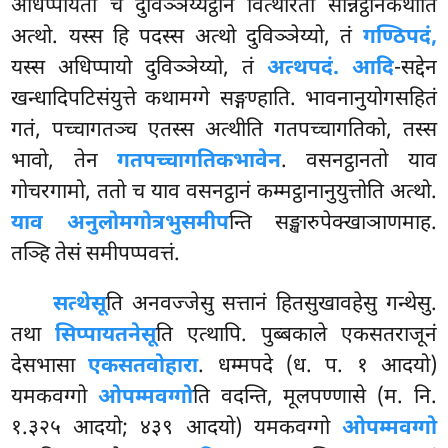
अधिप्पायतो च दुविञ्ञेय्यट्ठानं वित्थारतो सन्निट्ठानकथाति
अत्थो. यस्स हि पदस्स अत्थो दुविञ्ञेय्यो, तं
गण्ठिपदं,
यस्स अधिप्पायो दुविञ्ञेय्यो, तं
अत्थपदं. आदि
-सद्देन
खन्धादिपटिसंयुत्ते कथामग्गे सङ्गण्हाति. भावनानुयोगसहितं
गतं, पच्चागतञ्च एतस्स अत्थीति गतपच्चागतिको, तस्स
भावो, तेन
गतपच्चागतिकभावेन
. वसनट्ठानतो याव
गोचरगामो, ततो च याव वसनट्ठानं कम्मट्ठानानुयुत्तोति अत्थो.
याव अनुलोमगोत्रभुसमीप
न्ति सङ्खारुपेक्खाञाणमाह.
तञ्हि तेसं समीपप्पवत्तं.
सत्थेसू
ति अनवज्जेसु सत्तानं हितसुखावहेसु गन्थेसु.
तथा
सिप्पायतनेसू
ति एत्थापि. पुब्बकाले एकसतराजूनं
देसभासा
एकसतवोहारा
. धम्मपदे (ध. प. १ आदयो)
यमकवग्गो
ओपम्मवग्गो
ति वदन्ति, मूलपण्णासे (म. नि.
१.३२५ आदयो; ४३९ आदयो) यमकवग्गो
ओपम्मवग्गो