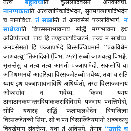
तत्थ
बहुविधा
ति कुसलादिवसेन अनेकविधा.
नानप्पकारा
ति अत्थजापिकादिभेदेन, सुतमयञाणादिभेदेन
च नानाविधा.
तं सब्ब
न्ति तं अनवसेसं पञ्ञाविभागं.
न
साधेय्या
ति विपस्सनाभावनाय सद्धिं मग्गभावना इध
अधिप्पेतत्थो. ताय हि तण्हाजटाविजटनं, तञ्च न साधेय्य.
अनवसेसतो हि पञ्ञापभेदे विस्सज्जियमाने ‘‘एकविधेन
ञाणवत्थू’’तिआदिको (विभ. ७५१) सब्बो ञाणवत्थु विभङ्गे,
सुत्तन्तेसु च तत्थ तत्थ आगतो पञ्ञापभेदो. सकलोपि वा
अभिधम्मनयो आहरित्वा विस्सज्जेतब्बो भवेय्य, तथा च सति
य्वायं इध पञ्ञाभावनाविधि अधिप्पेतो, तस्स विस्सज्जनाय
ओकासोव न भवेय्य. किञ्च य्वायं
ठानाठानकम्मन्तरविपाकन्तरादिविसये पञ्ञाय पवत्तिभेदो,
सोपि यथारहं सद्धिं फलाफलभेदेन विभजित्वा
विस्सज्जेतब्बो सिया. सो च पन विस्सज्जियमानो अञ्ञदत्थु
विक्खेपाय संवत्तेय्य, यथा तं अविसये. तेनाह
‘‘उत्तरि च