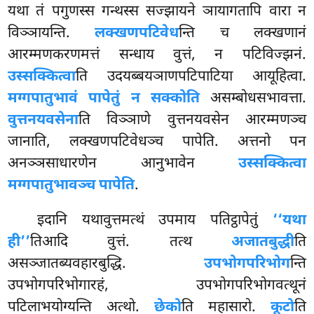
यथा तं पगुणस्स गन्थस्स सज्झायने ञायागतापि वारा न
विञ्ञायन्ति.
लक्खणपटिवेध
न्ति च लक्खणानं
आरम्मणकरणमत्तं सन्धाय वुत्तं, न पटिविज्झनं.
उस्सक्कित्वा
ति उदयब्बयञाणपटिपाटिया आयूहित्वा.
मग्गपातुभावं पापेतुं न सक्कोति
असम्बोधसभावत्ता.
वुत्तनयवसेना
ति विञ्ञाणे वुत्तनयवसेन आरम्मणञ्च
जानाति, लक्खणपटिवेधञ्च पापेति. अत्तनो पन
अनञ्ञसाधारणेन आनुभावेन
उस्सक्कित्वा
मग्गपातुभावञ्च पापेति
.
इदानि यथावुत्तमत्थं उपमाय पतिट्ठापेतुं
‘‘यथा
ही’’
तिआदि वुत्तं. तत्थ
अजातबुद्धी
ति
असञ्जातब्यवहारबुद्धि.
उपभोगपरिभोग
न्ति
उपभोगपरिभोगारहं, उपभोगपरिभोगवत्थूनं
पटिलाभयोग्यन्ति अत्थो.
छेको
ति महासारो.
कूटो
ति