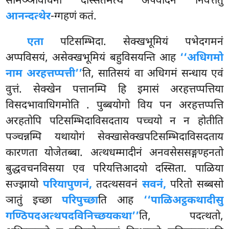
सामञ्ञविधिना दस्सितमत्थं अपवादेन निवत्तेतुं
आनन्दत्थेर
-ग्गहणं कतं.
एता
पटिसम्भिदा. सेक्खभूमियं पभेदगमनं
अप्पविसयं, असेक्खभूमियं बहुविसयन्ति आह
‘‘अधिगमो
नाम अरहत्तप्पत्ती’’
ति, सातिसयं वा अधिगमं सन्धाय एवं
वुत्तं. सेक्खेन पत्तानम्पि हि इमासं अरहत्तप्पत्तिया
विसदभावाधिगमोति
. पुब्बयोगो विय पन अरहत्तप्पत्ति
अरहतोपि पटिसम्भिदाविसदताय पच्चयो न न होतीति
पञ्चन्नम्पि यथायोगं सेक्खासेक्खपटिसम्भिदाविसदताय
कारणता योजेतब्बा. अत्थधम्मादीनं अनवसेससङ्गण्हनतो
बुद्धवचनविसया एव परियत्तिआदयो दस्सिता. पाळिया
सज्झायो
परियापुणनं,
तदत्थसवनं
सवनं,
परितो सब्बसो
ञातुं इच्छा
परिपुच्छा
ति आह
‘‘पाळिअट्ठकथादीसु
गण्ठिपदअत्थपदविनिच्छयकथा’’
ति, पदत्थतो,