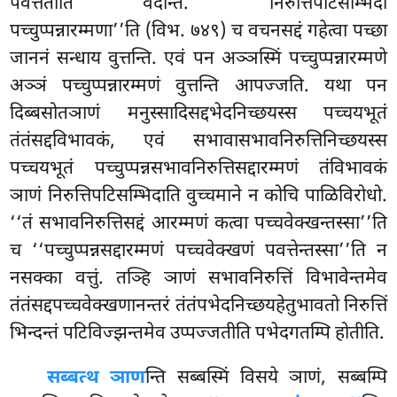
पवत्ततीति वदन्ति. ‘‘निरुत्तिपटिसम्भिदा
पच्चुप्पन्नारम्मणा’’ति (विभ. ७४९) च वचनसद्दं गहेत्वा पच्छा
जाननं सन्धाय वुत्तन्ति. एवं पन अञ्ञस्मिं पच्चुप्पन्नारम्मणे
अञ्ञं पच्चुप्पन्नारम्मणं वुत्तन्ति आपज्जति. यथा पन
दिब्बसोतञाणं मनुस्सादिसद्दभेदनिच्छयस्स पच्चयभूतं
तंतंसद्दविभावकं, एवं सभावासभावनिरुत्तिनिच्छयस्स
पच्चयभूतं पच्चुप्पन्नसभावनिरुत्तिसद्दारम्मणं तंविभावकं
ञाणं निरुत्तिपटिसम्भिदाति वुच्चमाने न कोचि पाळिविरोधो.
‘‘तं सभावनिरुत्तिसद्दं आरम्मणं कत्वा पच्चवेक्खन्तस्सा’’ति
च ‘‘पच्चुप्पन्नसद्दारम्मणं पच्चवेक्खणं पवत्तेन्तस्सा’’ति न
नसक्का वत्तुं. तञ्हि ञाणं सभावनिरुत्तिं विभावेन्तमेव
तंतंसद्दपच्चवेक्खणानन्तरं तंतंपभेदनिच्छयहेतुभावतो निरुत्तिं
भिन्दन्तं पटिविज्झन्तमेव उप्पज्जतीति पभेदगतम्पि होतीति.
सब्बत्थ ञाण
न्ति सब्बस्मिं विसये ञाणं, सब्बम्पि