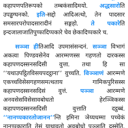
कहापणपतिरूपको तम्बकंसादिमयो.
अद्धसारो
ति
उपड्ढग्घनको.
इति
-सद्दो आदिअत्थो, तेन पादसार
समसारपरोपादसारादीनं सङ्गहो.
ते पकारे
ति
इन्दजालाजातिपुप्फादिप्पकारे चेव छेकादिप्पकारे च.
सञ्ञा ही
तिआदि उपमासंसन्दनं.
सञ्ञा
विभागं
अकत्वा पिण्डवसेनेव आरम्मणस्स गहणतो दारकस्स
कहापणदस्सनसदिसी वुत्ता. तथा हि सा
‘‘यथाउपट्ठितविसयपदट्ठाना’’ वुच्चति.
विञ्ञाणं
आरम्मणे
एकच्चविसेसगहणसमत्थताय गामिकपुरिसस्स
कहापणदस्सनसदिसं वुत्तं.
पञ्ञा
आरम्मणे
अनवसेसविसेसावबोधतो हेरञ्ञिकस्स
कहापणदस्सनसदिसी वुत्ताति दट्ठब्बं.
‘‘नानप्पकारतो
जानन’’
न्ति इमिना ञेय्यधम्मा पच्चेकं
नानप्पकाराति तेसं याथावतो अवबोधो पञ्ञाति दस्सेति.