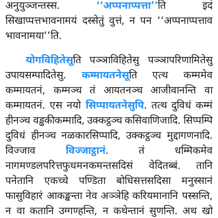
अनुयुञ्जन्तस्स.
‘‘अप्पनाप्पत्ता’’
ति इदं
सिखाप्पत्तभावनामयं दस्सेतुं वुत्तं, न पन ‘‘अप्पनाप्पत्ताव
भावनामया’’ति.
योगविहितेसू
ति पञ्ञाविहितेसु पञ्ञापरिणामितेसु
उपायसम्पादितेसु.
कम्मायतनेसू
ति एत्थ कम्ममेव
कम्मायतनं, कम्मञ्च तं आयतनञ्च आजीवानन्ति वा
कम्मायतनं. एस नयो
सिप्पायतनेसुपि
. तत्थ दुविधं कम्मं
हीनञ्च वड्ढकीकम्मादि, उक्कट्ठञ्च कसिवाणिजादि. सिप्पम्पि
दुविधं हीनञ्च नळकारसिप्पादि, उक्कट्ठञ्च मुद्दागणनादि.
विज्जाव
विज्जाट्ठानं
. तं धम्मिकमेव
नागमण्डलपरित्तफुधमनकमन्तसदिसं वेदितब्बं. तानि
पनेतानि एकच्चे पण्डिता बोधिसत्तसदिसा मनुस्सानं
फासुविहारं आकङ्खन्ता नेव अञ्ञेहि करियमानानि पस्सन्ति,
न वा कतानि उग्गण्हन्ति, न कथेन्तानं सुणन्ति. अथ खो