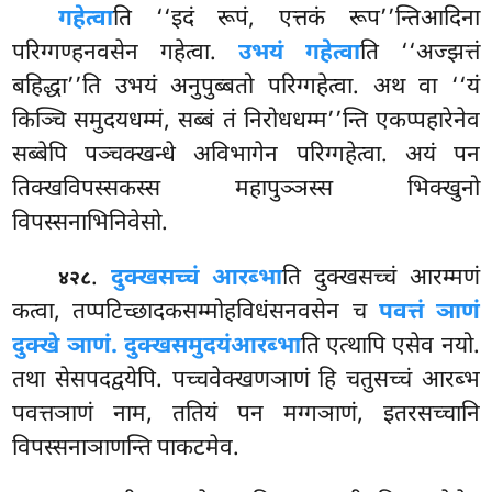
गहेत्वा
ति ‘‘इदं रूपं, एत्तकं रूप’’न्तिआदिना
परिग्गण्हनवसेन गहेत्वा.
उभयं गहेत्वा
ति ‘‘अज्झत्तं
बहिद्धा’’ति उभयं अनुपुब्बतो परिग्गहेत्वा. अथ वा ‘‘यं
किञ्चि समुदयधम्मं, सब्बं तं निरोधधम्म’’न्ति एकप्पहारेनेव
सब्बेपि पञ्चक्खन्धे अविभागेन परिग्गहेत्वा. अयं पन
तिक्खविपस्सकस्स महापुञ्ञस्स भिक्खुनो
विपस्सनाभिनिवेसो.
.
दुक्खसच्चं आरब्भा
ति दुक्खसच्चं आरम्मणं
४२८
कत्वा, तप्पटिच्छादकसम्मोहविधंसनवसेन च
पवत्तं ञाणं
दुक्खे ञाणं. दुक्खसमुदयं
आरब्भा
ति
एत्थापि एसेव नयो.
तथा सेसपदद्वयेपि. पच्चवेक्खणञाणं हि चतुसच्चं आरब्भ
पवत्तञाणं नाम, ततियं पन मग्गञाणं, इतरसच्चानि
विपस्सनाञाणन्ति पाकटमेव.