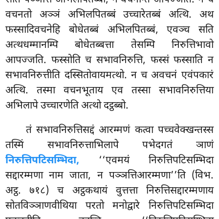
वचनतो अञ्ञं अभिलपितब्बं उच्चारेतब्बं अत्थि. अथ
फस्सादिवचनेहि बोधेतब्बं अभिलपितब्बं, एवञ्च सति
अत्थधम्मानम्पि बोधेतब्बत्ता तेसम्पि निरुत्तिभावो
आपज्जति. फस्सोति च सभावनिरुत्ति, फस्सं फस्साति न
सभावनिरुत्तीति दस्सितोवायमत्थो. न च अवचनं एवंपकारं
अत्थि. तस्मा वचनभूताय एव तस्सा सभावनिरुत्तिया
अभिलापे उच्चारणेति अत्थो दट्ठब्बो.
तं सभावनिरुत्तिसद्दं आरम्मणं कत्वा पच्चवेक्खन्तस्स
तस्मिं सभावनिरुत्ताभिलापे पभेदगतं ञाणं
निरुत्तिपटिसम्भिदा,
‘‘एवमयं निरुत्तिपटिसम्भिदा
सद्दारम्मणा
नाम जाता, न पञ्ञत्तिआरम्मणा’’ति (विभ.
अट्ठ. ७१८) च अट्ठकथायं वुत्तत्ता निरुत्तिसद्दारम्मणाय
सोतविञ्ञाणवीथिया परतो मनोद्वारे निरुत्तिपटिसम्भिदा