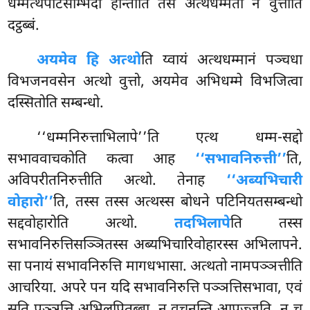
धम्मत्थपटिसम्भिदा होन्तीति तेसं अत्थधम्मता न वुत्ताति
दट्ठब्बं.
अयमेव हि अत्थो
ति य्वायं अत्थधम्मानं पञ्चधा
विभजनवसेन अत्थो वुत्तो, अयमेव अभिधम्मे विभजित्वा
दस्सितोति सम्बन्धो.
‘‘धम्मनिरुत्ताभिलापे’’ति एत्थ धम्म-सद्दो
सभाववाचकोति कत्वा आह
‘‘सभावनिरुत्ती’’
ति,
अविपरीतनिरुत्तीति अत्थो. तेनाह
‘‘अब्यभिचारी
वोहारो’’
ति, तस्स तस्स अत्थस्स बोधने पटिनियतसम्बन्धो
सद्दवोहारोति अत्थो.
तदभिलापे
ति तस्स
सभावनिरुत्तिसञ्ञितस्स
अब्यभिचारिवोहारस्स अभिलापने.
सा पनायं सभावनिरुत्ति मागधभासा. अत्थतो नामपञ्ञत्तीति
आचरिया. अपरे पन यदि सभावनिरुत्ति पञ्ञत्तिसभावा, एवं
सति पञ्ञत्ति अभिलपितब्बा, न वचनन्ति आपज्जति. न च