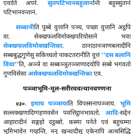
एवाति अपरे.
सुतपटिभानबहुलान
न्ति बहुस्सुतानं
पटिभानवन्तानं.
सब्बानी
ति
पुब्बे वुत्तानि पञ्च, पच्छा वुत्तानि अट्ठपि
वा. सेक्खफलविमोक्खपरियोसाने भवा
सेक्खफलविमोक्खन्तिका
. ठानाठानञाणबलादीनि
सब्बबुद्धगुणेसु सकिच्चतो पाकटतरानीति वुत्तं
‘‘दस बलानि
विया’’
ति, अञ्ञे वा सब्बञ्ञुतञ्ञाणादयोपि सब्बे भगवतो
गुणविसेसा
असेक्खफलविमोक्खन्तिका
एव.
पञ्ञाभूमि-मूल-सरीरववत्थानवण्णना
.
इमाय पञ्ञाया
ति विपस्सनापञ्ञाय.
भूमि
४३०
सल्लक्खणादिग्गहणवसेन पवत्तिट्ठानभावतो.
आदि
-सद्देन
आहारादीनं सङ्गहो दट्ठब्बो. कस्मा पनेते एवं बहुधम्मा
भूमिभावेन गय्हन्ति, ननु खन्धादीसु एकेनापि
अत्थसिद्धि