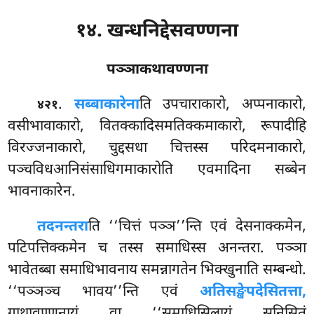
१४. खन्धनिद्देसवण्णना
पञ्ञाकथावण्णना
.
सब्बाकारेना
ति
उपचाराकारो, अप्पनाकारो,
४२१
वसीभावाकारो, वितक्कादिसमतिक्कमाकारो, रूपादीहि
विरज्जनाकारो, चुद्दसधा चित्तस्स परिदमनाकारो,
पञ्चविधआनिसंसाधिगमाकारोति एवमादिना सब्बेन
भावनाकारेन.
तदनन्तरा
ति ‘‘चित्तं पञ्ञ’’न्ति एवं देसनाक्कमेन,
पटिपत्तिक्कमेन च तस्स समाधिस्स अनन्तरा. पञ्ञा
भावेतब्बा समाधिभावनाय समन्नागतेन भिक्खुनाति सम्बन्धो.
‘‘पञ्ञञ्च भावय’’न्ति एवं
अतिसङ्खेपदेसितत्ता,
गाथावण्णनायं वा ‘‘समाधिसिलायं सुनिसितं