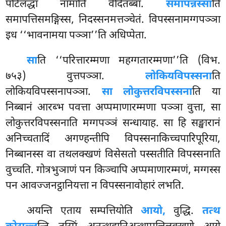
पटिलद्धा नामाति वेदितब्बा.
समापन्नस्सा
ति
समापत्तिसमङ्गिस्स, निदस्सनमत्तञ्चेतं. विपस्सनामग्गपञ्ञा
इध ‘‘भावनामया पञ्ञा’’ति अधिप्पेता.
सा
ति ‘‘परित्तारम्मणा महग्गतारम्मणा’’ति (विभ.
७५३) वुत्तपञ्ञा.
लोकियविपस्सना
ति
लोकियविपस्सनापञ्ञा.
सा लोकुत्तरविपस्सना
ति या
निब्बानं आरब्भ पवत्ता अप्पमाणारम्मणा पञ्ञा वुत्ता, सा
लोकुत्तरविपस्सनाति मग्गपञ्ञं सन्धायाह. सा हि सङ्खारानं
अनिच्चतादिं अगण्हन्तीपि विपस्सनाकिच्चपारिपूरिया,
निब्बानस्स वा तथलक्खणं विसेसतो पस्सतीति विपस्सनाति
वुच्चति. गोत्रभुञाणं पन किञ्चापि अप्पमाणारम्मणं, मग्गस्स
पन आवज्जनट्ठानियत्ता न विपस्सनावोहारं लभति.
अयन्ति एताय सम्पत्तियोति
आयो,
वुद्धि.
तत्थ