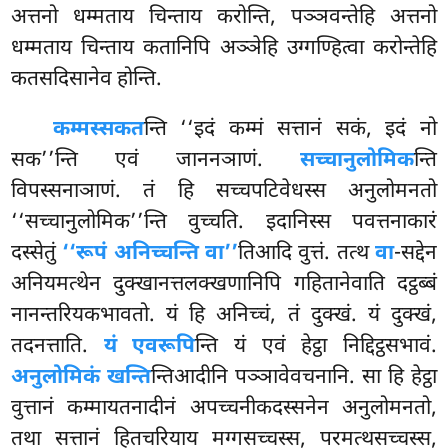
अत्तनो धम्मताय चिन्ताय करोन्ति, पञ्ञवन्तेहि अत्तनो
धम्मताय चिन्ताय कतानिपि अञ्ञेहि उग्गण्हित्वा करोन्तेहि
कतसदिसानेव होन्ति.
कम्मस्सकत
न्ति ‘‘इदं कम्मं सत्तानं सकं, इदं नो
सक’’न्ति एवं जाननञाणं.
सच्चानुलोमिक
न्ति
विपस्सनाञाणं. तं हि सच्चपटिवेधस्स अनुलोमनतो
‘‘सच्चानुलोमिक’’न्ति वुच्चति. इदानिस्स पवत्तनाकारं
दस्सेतुं
‘‘रूपं अनिच्चन्ति वा’’
तिआदि वुत्तं. तत्थ
वा
-सद्देन
अनियमत्थेन दुक्खानत्तलक्खणानिपि
गहितानेवाति दट्ठब्बं
नानन्तरियकभावतो. यं हि अनिच्चं, तं दुक्खं. यं दुक्खं,
तदनत्ताति.
यं एवरूपि
न्ति यं एवं हेट्ठा निद्दिट्ठसभावं.
अनुलोमिकं खन्ति
न्तिआदीनि पञ्ञावेवचनानि. सा हि हेट्ठा
वुत्तानं कम्मायतनादीनं अपच्चनीकदस्सनेन अनुलोमनतो,
तथा सत्तानं हितचरियाय मग्गसच्चस्स, परमत्थसच्चस्स,