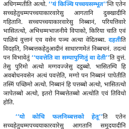
अधिगम्मतीति अत्थो.
‘‘यं किञ्चि पच्चयसम्भूत’’
न्ति एतेन
सच्चहेतुधम्मपच्चयाकारवारेसु आगतानि दुक्खादीनि
गहितानि. सच्चपच्चयाकारवारेसु निब्बानं, परियत्तिवारे
भासितत्थो, अभिधम्मभाजनीये विपाको, किरिया चाति एवं
पाळियं वुत्तानं एव वसेन पञ्च अत्था वेदितब्बा.
दहती
ति
विदहति, निब्बत्तकहेतुआदीनं साधारणमेतं निब्बचनं. तदत्थं
पन विभावेतुं
‘‘पवत्तेति वा सम्पापुणितुं वा देती’’
ति वुत्तं.
तेसु पुरिमो अत्थो मग्गवज्जेसु दट्ठब्बो. भासितम्पि हि
अवबोधनवसेन अत्थं पवत्तेति, मग्गो पन निब्बानं पापेतीति
तस्मिं पच्छिमो अत्थो. निब्बानं हि पत्तब्बो अत्थो, भासितत्थो
ञापेतब्बो अत्थो, इतरो निब्बत्तेतब्बो अत्थोति एवं तिविधो
होति.
‘‘यो कोचि फलनिब्बत्तको हेतू’’
ति एतेन
सच्चहेतुधम्मपच्चयाकारवारेसु आगतानि समुदयादीनि