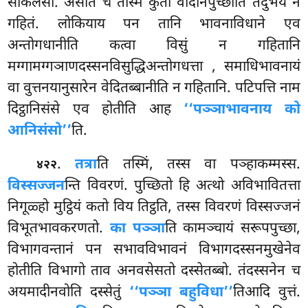
संकिलेसो. असति च तस्मिं कुतो वोदानपुच्छाति तदुभयं न
गहितं. लोकियाय पन तानि भावनाविधाने एव
अन्तोगधानीति कत्वा विसुं न गहितानि
मग्गामग्गञाणदस्सनविसुद्धिअन्तोगधत्ता
, समाधिभावनायं
वा वुत्तनयानुसारेन वेदितब्बानीति न गहितानि. पटिपत्ति नाम
दिट्ठानिसंसे एव होतीति आह
‘‘पञ्ञाभावनाय को
आनिसंसो’’
ति.
.
तत्रा
ति तस्मिं, तस्स वा पञ्हाकम्मस्स.
४२२
विस्सज्जन
न्ति विवरणं. पुच्छितो हि अत्थो अविभावितत्ता
निगूळ्हो मुट्ठियं कतो विय तिट्ठति, तस्स
विवरणं विस्सज्जनं
विभूतभावकरणतो.
का पञ्ञा
ति कामञ्चायं सरूपपुच्छा,
विभागवन्तानं पन सभावविभावनं विभागदस्सनमुखेनेव
होतीति विभागो ताव अनवसेसतो दस्सेतब्बो. तंदस्सनेन च
अयमादीनवोति दस्सेतुं
‘‘पञ्ञा बहुविधा’’
तिआदि वुत्तं.