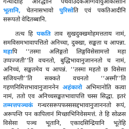
गन्धादीहि आरद्धानि पथवीउदकअग्गिवायुआकासानि
भूतानि,
चेतनासभावो
पुरिसो
ति एवं पकतिआदीनि
सरूपतो वेदितब्बानि.
तत्थ हि
पकति
ताव सुखदुक्खमोहमत्तताय नामं,
समविसमभावापत्तितो अनिच्चा, दुक्खा, सङ्खता च आपन्ना.
महा
पि ‘‘तस्मा अलिङ्गतो लिङ्गविसेसामत्तो महा
उप्पज्जती’’ति वचनतो, बुद्धिभावानुजाननतो च नामं,
अनिच्चं, सङ्खतमेव च आपन्नं. ‘‘तस्मा
महतो छ विसेसा
सजियन्ती’’ति सक्कते वचनतो ‘‘अस्मी’’ति
गहणनिमित्तभावानुजाननेन
अहंकारो
अभिमानोति कत्वा
नामं, ततो एव अनिच्चसङ्खतभावापत्ति चस्स सिद्धा. इतरं
तम्मत्तपञ्चकं
गन्धरसरूपफस्ससद्दभावानुजाननतो रूपं,
अरूपन्ति पन कापिलानं मिच्छाभिनिवेसमत्तं. ते हि सोळस
विसेसा पञ्च भूतानि, एकादसिन्द्रियानि भूतेहि