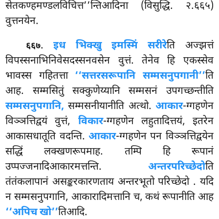
सेतकण्हमण्डलविचित्त’’न्तिआदिना (विसुद्धि. २.६६५)
वुत्तनयेन.
.
इध भिक्खु इमस्मिं सरीरे
ति अज्झत्तं
६६७
विपस्सनाभिनिवेसदस्सनवसेन वुत्तं. तेनेव हि एकस्सेव
भावस्स गहितत्ता
‘‘सत्तरस
रूपानि सम्मसनुपगानी’’
ति
आह. सम्मसितुं सक्कुणेय्यानि सम्मसनं उपगच्छन्तीति
सम्मसनुपगानि,
सम्मसनीयानीति अत्थो.
आकार
-ग्गहणेन
विञ्ञत्तिद्वयं वुत्तं,
विकार
-ग्गहणेन लहुतादित्तयं, इतरेन
आकासधातूति वदन्ति.
आकार
-ग्गहणेन पन विञ्ञत्तिद्वयेन
सद्धिं लक्खणरूपमाह. तम्पि हि रूपानं
उप्पज्जनादिआकारमत्तन्ति.
अन्तरपरिच्छेदो
ति
तंतंकलापानं असङ्करकारणताय अन्तरभूतो परिच्छेदो
. यदि
न सम्मसनुपगानि, आकारादिमत्तानि च, कथं रूपानीति आह
‘‘अपिच खो’’
तिआदि.