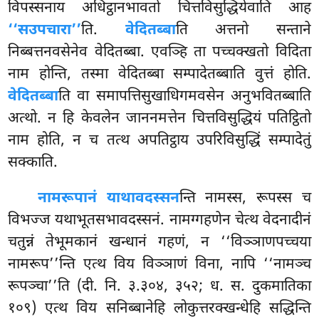
विपस्सनाय अधिट्ठानभावतो चित्तविसुद्धियेवाति आह
‘‘सउपचारा’’
ति.
वेदितब्बा
ति अत्तनो सन्ताने
निब्बत्तनवसेनेव वेदितब्बा. एवञ्हि ता पच्चक्खतो विदिता
नाम होन्ति, तस्मा वेदितब्बा सम्पादेतब्बाति वुत्तं होति.
वेदितब्बा
ति वा समापत्तिसुखाधिगमवसेन अनुभवितब्बाति
अत्थो. न हि केवलेन जाननमत्तेन चित्तविसुद्धियं पतिट्ठितो
नाम होति, न च तत्थ अपतिट्ठाय उपरिविसुद्धिं सम्पादेतुं
सक्काति.
नामरूपानं याथावदस्सन
न्ति नामस्स, रूपस्स च
विभज्ज यथाभूतसभावदस्सनं. नामग्गहणेन चेत्थ वेदनादीनं
चतुन्नं तेभूमकानं खन्धानं गहणं, न ‘‘विञ्ञाणपच्चया
नामरूप’’न्ति एत्थ विय विञ्ञाणं विना, नापि ‘‘नामञ्च
रूपञ्चा’’ति (दी. नि. ३.३०४, ३५२; ध. स. दुकमातिका
१०९) एत्थ विय सनिब्बानेहि लोकुत्तरक्खन्धेहि सद्धिन्ति