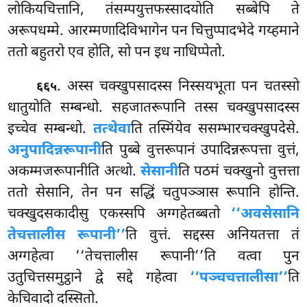
लोकियचित्तानि, तंसम्पयुत्तफस्सादयोति
सब्बेपि ते
अरूपधम्मे. आरम्मणादिविभागेन पन चित्तुप्पादभेदे गय्हमाने
ततो बहुतरो एव होति, सो पन इध नाधिप्पेतो.
. अस्स चक्खुपसादस्स निस्सयभूता पन चतस्सो
६६५
धातुयोति सम्बन्धो. सहजातरूपानि तस्स चक्खुपसादस्स
इच्चेव सम्बन्धो.
तत्थेवा
ति तस्मिंयेव ससम्भारचक्खुपदेसे.
अनुपादिन्नरूपानी
ति पुब्बे वुत्तरूपानं उपादिन्नरूपत्ता वुत्तं,
अकम्मजरूपानीति अत्थो.
सेसानी
ति पठमं चक्खुनो वुत्तत्ता
ततो सेसानि, तेन पन सद्धिं चतुपञ्ञास रूपानि होन्ति.
चक्खुदसकादीसु एकस्सपि अग्गहेतब्बतो
‘‘अवसेसानि
तेचत्तालीस रूपानी’’
ति वुत्तं. सद्दस्स अनियतत्ता तं
अग्गहेत्वा ‘‘तेचत्तालीस रूपानी’’ति वत्वा पुन
उतुचित्तसमुट्ठाने द्वे सद्दे गहेत्वा
‘‘पञ्चचत्तालीसा’’
ति
केचिवादो दस्सितो.