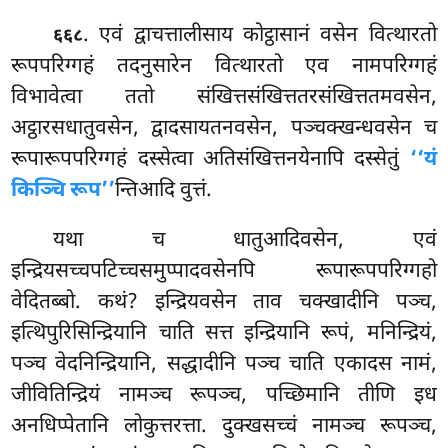
. एवं द्वाचत्तालीसाय कोट्ठासानं वसेन वित्थारतो
६६८
रूपपरिग्गहं तदनुसारेन वित्थारतो एव नामपरिग्गहं
विभावेत्वा ततो संखित्तसंखित्ततरसंखित्ततमवसेन,
अट्ठारसधातुवसेन, द्वादसायतनवसेन, पञ्चक्खन्धवसेन च
रूपारूपपरिग्गहं दस्सेत्वा अतिसंखित्तनयेनापि दस्सेतुं
‘‘यं
किञ्चि रूप’’
न्तिआदि वुत्तं.
यथा च धातुआदिवसेन, एवं
इन्द्रियसच्चपटिच्चसमुप्पादवसेनपि रूपारूपपरिग्गहो
वेदितब्बो. कथं? इन्द्रियवसेन ताव चक्खादीनि पञ्च,
इत्थिपुरिसिन्द्रियानि चाति सत्त इन्द्रियानि रूपं, मनिन्द्रियं,
पञ्च वेदनिन्द्रियानि, सद्धादीनि पञ्च चाति एकादस नामं,
जीवितिन्द्रियं नामञ्च रूपञ्च, पच्छिमानि तीणि इध
अनधिप्पेतानि लोकुत्तरत्ता. दुक्खसच्चं नामञ्च रूपञ्च,