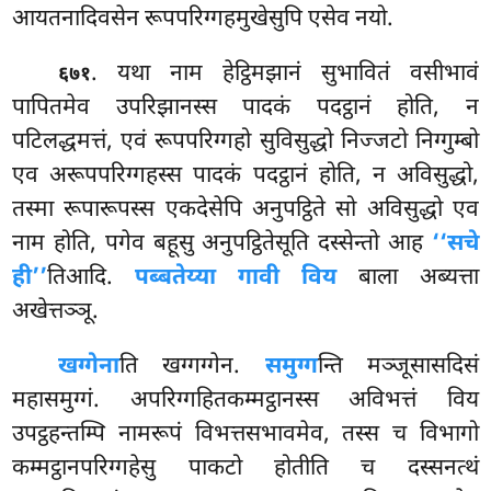
आयतनादिवसेन रूपपरिग्गहमुखेसुपि एसेव नयो.
. यथा नाम हेट्ठिमझानं सुभावितं वसीभावं
६७१
पापितमेव उपरिझानस्स पादकं पदट्ठानं होति, न
पटिलद्धमत्तं, एवं रूपपरिग्गहो सुविसुद्धो निज्जटो निग्गुम्बो
एव अरूपपरिग्गहस्स पादकं पदट्ठानं होति, न अविसुद्धो,
तस्मा रूपारूपस्स एकदेसेपि अनुपट्ठिते सो अविसुद्धो एव
नाम होति, पगेव बहूसु अनुपट्ठितेसूति दस्सेन्तो आह
‘‘सचे
ही’’
तिआदि.
पब्बतेय्या गावी विय
बाला अब्यत्ता
अखेत्तञ्ञू.
खग्गेना
ति
खग्गग्गेन.
समुग्ग
न्ति मञ्जूसासदिसं
महासमुग्गं. अपरिग्गहितकम्मट्ठानस्स अविभत्तं विय
उपट्ठहन्तम्पि नामरूपं विभत्तसभावमेव, तस्स च विभागो
कम्मट्ठानपरिग्गहेसु पाकटो होतीति च दस्सनत्थं