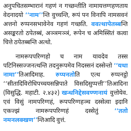
अनुपचितसम्भारानं गहणं न गच्छन्तीति नामायत्तग्गहणताय
वेदनादयो
‘‘नाम’’
न्ति वुच्चन्ति, रूपं पन विनापि नामसवनं
अत्तनो रुप्पनसभावेनेव गहणं गच्छति.
ववत्थापेतब्ब
न्ति
असङ्करतो ठपेतब्बं, अञ्ञमञ्ञं, रूपेन च अमिस्सितं कत्वा
चित्ते ठपेतब्बन्ति अत्थो.
नामरूपपरिग्गहो च नाम यावदेव तस्स
पटिनिस्सज्जनत्थन्ति तदनुरूपमेव निदस्सनं दस्सेन्तो
‘‘यथा
नामा’’
तिआदिमाह.
रुप्पनतो
ति एत्थ रुप्पनट्ठो
‘‘सीतादिविरोधिपच्चयसन्निपाते विसदिसुप्पत्ती’’तिआदिना
(विसुद्धि. महाटी. २.४३२)
खन्धनिद्देसवण्णनायं
वुत्तोयेव.
एवं विसुं नामपरिग्गहं, रूपपरिग्गहञ्च दस्सेत्वा इदानि
एकज्झं नामरूपपरिग्गहं दस्सेतुं
‘‘ततो
नमनलक्खण’’
न्तिआदि वुत्तं.