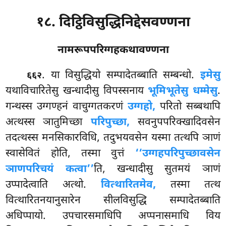
१८. दिट्ठिविसुद्धिनिद्देसवण्णना
नामरूपपरिग्गहकथावण्णना
. या
विसुद्धियो सम्पादेतब्बाति सम्बन्धो.
इमेसु
६६२
यथाविचारितेसु खन्धादीसु विपस्सनाय
भूमिभूतेसु धम्मेसु
.
गन्थस्स उग्गण्हनं वाचुग्गतकरणं
उग्गहो,
परितो सब्बथापि
अत्थस्स ञातुमिच्छा
परिपुच्छा,
सवनुपपरिक्खादिवसेन
तदत्थस्स मनसिकारविधि, तदुभयवसेन यस्मा तत्थपि ञाणं
स्वासेवितं होति, तस्मा वुत्तं
‘‘उग्गहपरिपुच्छावसेन
ञाणपरिचयं कत्वा’’
ति, खन्धादीसु सुतमयं ञाणं
उप्पादेत्वाति अत्थो.
वित्थारितमेव,
तस्मा तत्थ
वित्थारितनयानुसारेन सीलविसुद्धि सम्पादेतब्बाति
अधिप्पायो. उपचारसमाधिपि अप्पनासमाधि विय