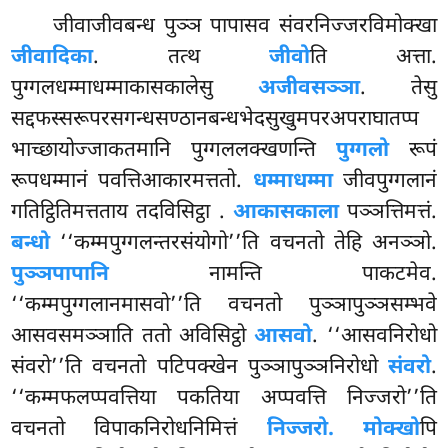
जीवाजीवबन्ध पुञ्ञ पापासव संवरनिज्जरविमोक्खा
जीवादिका
. तत्थ
जीवो
ति अत्ता.
पुग्गलधम्माधम्माकासकालेसु
अजीवसञ्ञा
. तेसु
सद्दफस्सरूपरसगन्धसण्ठानबन्धभेदसुखुमपरअपराघातप्प
भाच्छायोज्जाकतमानि पुग्गललक्खणन्ति
पुग्गलो
रूपं
रूपधम्मानं पवत्तिआकारमत्ततो.
धम्माधम्मा
जीवपुग्गलानं
गतिट्ठितिमत्तताय तदविसिट्ठा
.
आकासकाला
पञ्ञत्तिमत्तं.
बन्धो
‘‘कम्मपुग्गलन्तरसंयोगो’’ति वचनतो तेहि अनञ्ञो.
पुञ्ञपापानि
नामन्ति पाकटमेव.
‘‘कम्मपुग्गलानमासवो’’ति वचनतो पुञ्ञापुञ्ञसम्भवे
आसवसमञ्ञाति ततो अविसिट्ठो
आसवो
. ‘‘आसवनिरोधो
संवरो’’ति वचनतो पटिपक्खेन पुञ्ञापुञ्ञनिरोधो
संवरो
.
‘‘कम्मफलप्पवत्तिया पकतिया अप्पवत्ति निज्जरो’’ति
वचनतो विपाकनिरोधनिमित्तं
निज्जरो. मोक्खो
पि