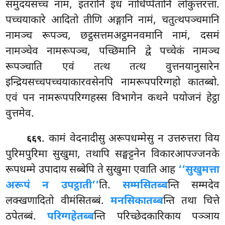
समुदयसच्चं नामं, इतरानि इध नाधिप्पेतानि लोकुत्तरत्ता.
पच्चयाकारे आदितो तीणि अङ्गानि नामं, चतुत्थपञ्चमानि
नामञ्च रूपञ्च, छट्ठसत्तमअट्ठमनवमानि नामं, दसमं
नामञ्चेव नामरूपञ्च, पच्छिमानि द्वे पच्चेकं नामञ्च
रूपञ्चाति एवं तत्थ तत्थ वुत्तनयानुसारेन
इन्द्रियसच्चपच्चयाकारवसेनपि नामरूपपरिग्गहो कातब्बो.
एवं पन नामरूपपरिग्गहस्स विभागेन कथने पयोजनं हेट्ठा
वुत्तमेव.
. कामं वेदनादीसु अरूपधम्मेसु न उत्तरुत्तरा विय
६६९
पुरिमपुरिमा सुखुमा, तथापि सङ्घट्टनेन विकारआपज्जनके
रूपधम्मे उपादाय सब्बेपि ते सुखुमा एवाति आह
‘‘सुखुमत्ता
अरूपं न उपट्ठाती’’
ति.
सम्मसितब्ब
न्ति सम्मदेव
लक्खणादितो वीमंसितब्बं.
मनसिकातब्ब
न्ति तथा चित्ते
ठपेतब्बं.
परिग्गहेतब्ब
न्ति परिच्छेदकारिकाय पञ्ञाय