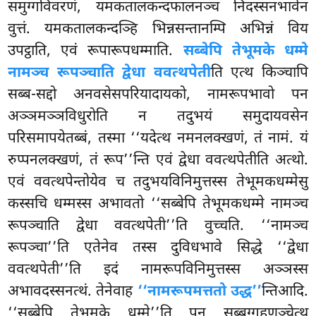
समुग्गविवरणं, यमकतालकन्दफालनञ्च निदस्सनभावेन
वुत्तं. यमकतालकन्दञ्हि भिन्नसन्तानम्पि अभिन्नं विय
उपट्ठाति, एवं रूपारूपधम्माति.
सब्बेपि तेभूमके धम्मे
नामञ्च रूपञ्चाति द्वेधा ववत्थपेती
ति एत्थ किञ्चापि
सब्ब-सद्दो अनवसेसपरियादायको, नामरूपभावो पन
अञ्ञमञ्ञविधुरोति न तदुभयं समुदायवसेन
परिसमापयेतब्बं, तस्मा ‘‘यदेत्थ नमनलक्खणं, तं नामं. यं
रुप्पनलक्खणं, तं रूप’’न्ति एवं द्वेधा ववत्थपेतीति अत्थो.
एवं ववत्थपेन्तोयेव च तदुभयविनिमुत्तस्स तेभूमकधम्मेसु
कस्सचि धम्मस्स अभावतो ‘‘सब्बेपि तेभूमकधम्मे नामञ्च
रूपञ्चाति द्वेधा ववत्थपेती’’ति वुच्चति. ‘‘नामञ्च
रूपञ्चा’’ति एतेनेव
तस्स दुविधभावे सिद्धे ‘‘द्वेधा
ववत्थपेती’’ति इदं नामरूपविनिमुत्तस्स अञ्ञस्स
अभावदस्सनत्थं. तेनेवाह
‘‘नामरूपमत्ततो उद्ध’’
न्तिआदि.
‘‘सब्बेपि तेभूमके धम्मे’’ति पन सब्बग्गहणञ्चेत्थ