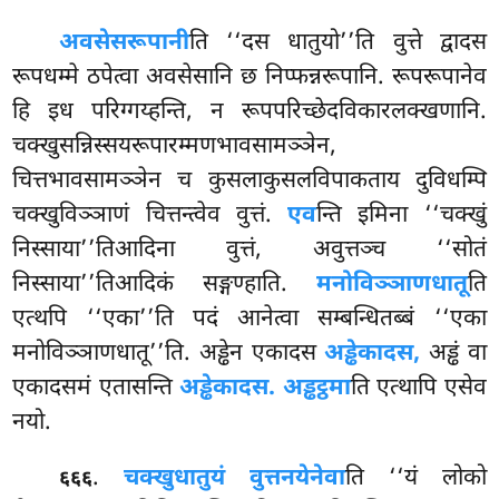
अवसेसरूपानी
ति ‘‘दस धातुयो’’ति वुत्ते द्वादस
रूपधम्मे ठपेत्वा अवसेसानि छ निप्फन्नरूपानि. रूपरूपानेव
हि इध परिग्गय्हन्ति, न रूपपरिच्छेदविकारलक्खणानि.
चक्खुसन्निस्सयरूपारम्मणभावसामञ्ञेन,
चित्तभावसामञ्ञेन च कुसलाकुसलविपाकताय दुविधम्पि
चक्खुविञ्ञाणं चित्तन्त्वेव वुत्तं.
एव
न्ति इमिना ‘‘चक्खुं
निस्साया’’तिआदिना वुत्तं, अवुत्तञ्च ‘‘सोतं
निस्साया’’तिआदिकं सङ्गण्हाति.
मनोविञ्ञाणधातू
ति
एत्थपि ‘‘एका’’ति पदं आनेत्वा सम्बन्धितब्बं ‘‘एका
मनोविञ्ञाणधातू’’ति. अड्ढेन एकादस
अड्ढेकादस,
अड्ढं वा
एकादसमं एतासन्ति
अड्ढेकादस. अड्ढट्ठमा
ति एत्थापि एसेव
नयो.
.
चक्खुधातुयं वुत्तनयेनेवा
ति ‘‘यं लोको
६६६