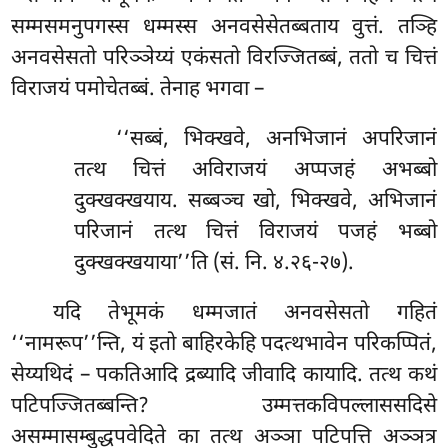
सम्मसमनुपगस्स धम्मस्स अनवसेसेतब्बताय वुत्तं. तञ्हि
अनवसेसतो परिञ्ञेय्यं एकंसतो विरज्जितब्बं, ततो च चित्तं
विराजयं पमोचेतब्बं. तेनाह भगवा –
‘‘सब्बं, भिक्खवे, अनभिजानं अपरिजानं
तत्थ चित्तं अविराजयं अप्पजहं अभब्बो
दुक्खक्खयाय. सब्बञ्च खो, भिक्खवे, अभिजानं
परिजानं तत्थ चित्तं विराजयं पजहं भब्बो
दुक्खक्खयाया’’ति (सं. नि. ४.२६-२७).
यदि तेभूमकं धम्मजातं अनवसेसतो गहितं
‘‘नामरूप’’न्ति, यं इतो बाहिरकेहि पदत्थभावेन परिकप्पितं,
सेय्यथिदं – पकतिआदि द्रब्यादि जीवादि कायादि. तत्थ कथं
पटिपज्जितब्बन्ति? उम्मत्तकविपल्लाससदिसे
असम्मासम्बुद्धपवेदिते का तत्थ अञ्ञा पटिपत्ति अञ्ञत्र