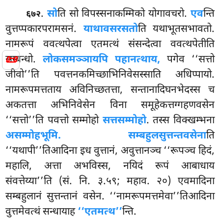
.
सो
ति
सो विपस्सनाकम्मिको योगावचरो.
एव
न्ति
६७२
वुत्तप्पकारपरामसनं.
याथावसरसतो
ति यथाभूतसभावतो.
नामरूपं ववत्थपेत्वा एतमत्थं संसन्देत्वा ववत्थपेतीति
📜
सम्बन्धो.
लोकसमञ्ञायपि पहानत्थाय,
पगेव ‘‘सत्तो
जीवो’’ति पवत्तनकमिच्छाभिनिवेसस्साति अधिप्पायो.
नामरूपमत्तताय अविनिच्छतत्ता, सन्तानादिघनभेदस्स च
अकतत्ता अभिनिवेसेन विना समूहेकत्तग्गहणवसेन
‘‘सत्तो’’ति पवत्तो सम्मोहो
सत्तसम्मोहो
. तस्स विक्खम्भना
असम्मोहभूमि. सम्बहुलसुत्तन्तवसेना
ति
‘‘यथापी’’तिआदिना इध वुत्तानं, अवुत्तानञ्च ‘‘रूपञ्च हिदं,
महालि, अत्ता अभविस्स, नयिदं रूपं आबाधाय
संवत्तेय्या’’ति (सं. नि. ३.५९; महाव. २०) एवमादिना
सम्बहुलानं सुत्तन्तानं वसेन. ‘‘नामरूपमत्तमेवा’’तिआदिना
वुत्तमेवत्थं सन्धायाह
‘‘एतमत्थ’’
न्ति.