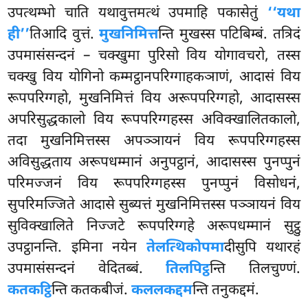
उपत्थम्भो चाति यथावुत्तमत्थं उपमाहि पकासेतुं
‘‘यथा
ही’’
तिआदि वुत्तं.
मुखनिमित्त
न्ति मुखस्स पटिबिम्बं. तत्रिदं
उपमासंसन्दनं – चक्खुमा पुरिसो विय योगावचरो, तस्स
चक्खु विय योगिनो कम्मट्ठानपरिग्गाहकञाणं, आदासं विय
रूपपरिग्गहो, मुखनिमित्तं विय अरूपपरिग्गहो, आदासस्स
अपरिसुद्धकालो विय रूपपरिग्गहस्स अविक्खालितकालो,
तदा मुखनिमित्तस्स अपञ्ञायनं विय रूपपरिग्गहस्स
अविसुद्धताय अरूपधम्मानं अनुपट्ठानं, आदासस्स पुनप्पुनं
परिमज्जनं विय रूपपरिग्गहस्स पुनप्पुनं विसोधनं,
सुपरिमज्जिते आदासे सुब्यत्तं मुखनिमित्तस्स पञ्ञायनं विय
सुविक्खालिते निज्जटे रूपपरिग्गहे अरूपधम्मानं सुट्ठु
उपट्ठानन्ति. इमिना नयेन
तेलत्थिकोपमा
दीसुपि यथारहं
उपमासंसन्दनं वेदितब्बं.
तिलपिट्ठ
न्ति तिलचुण्णं.
कतकट्ठि
न्ति कतकबीजं.
कललकद्दम
न्ति तनुकद्दमं.