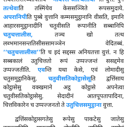
सकलसरीरब्यापिताय
‘‘भावस्स अत्थिताया’’
ति वुत्तं. पुन
तत्थेवा
ति तस्मिंयेव केससञ्ञिते रूपसमुदाये.
अपरानिपी
ति पुब्बे वुत्तानि कम्मसमुट्ठानानि वीसति, इमानि
आहारसमुट्ठानादीनि चतुवीसति
रूपानीति सब्बानिपि
चतुचत्तालीस,
तञ्च
खो तत्थ
लब्भमानसन्ततिसीससामञ्ञेन वेदितब्बं.
‘‘चतुचत्तालीसा’’
ति च इदं सद्दस्स अनियतत्ता वुत्तं. न हि
सब्बकालं उतुचित्ततो रूपं उप्पज्जन्तं ससद्दमेव
उप्पज्जतीति.
एव
न्ति यथा केसे, एवं लोमादीसु
चतुसमुट्ठानिकेसु.
चतुवीसतिकोट्ठासेसू
ति द्वत्तिंसाय
कोट्ठासेसु वक्खमाने अट्ठ कोट्ठासे अपनेत्वा
चतुवीसतिकोट्ठासेसु. सेदादीनं आतपूपतापादिना,
चित्तविकारेन च उप्पज्जनतो ते
उतुचित्तसमुट्ठाना
वुत्ता.
द्वत्तिंसकोट्ठासगतेसु रूपेसु पाकटेसु जातेसु