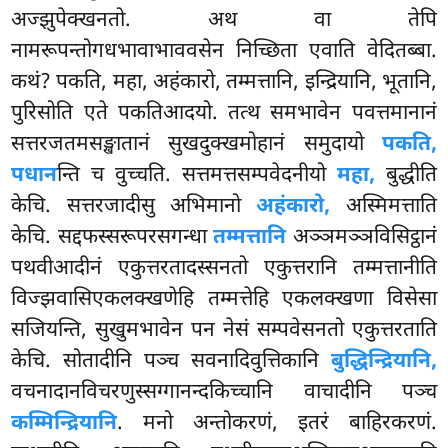
अज्झुपेक्खनतो. अथ वा तेपि
नामरूपन्तोगधभावाभाववसेन निच्छिता एवाति वेदितब्बा.
कथं? पकति, महा, अहंकारो, तम्मत्तानि, इन्द्रियानि, भूतानि,
पुरिसोति एते पकतिआदयो. तत्थ समभावेन पवत्तमानानं
सत्तरजतमसङ्खातानं सुखदुक्खमोहानं समुदायो
पकति,
पधान
न्ति च वुच्चति. सत्तमत्तसम्पवेदनीयो
महा,
बुद्धीति
केचि. सत्तरजादीसु
अभिमानो
अहंकारो,
अस्मिमत्ताति
केचि. सद्दफस्सरूपरसगन्धा
तम्मत्तानि
अञ्ञमञ्ञविसिट्ठानं
पथवीआदीनं एकुत्तरतादस्सनतो एकुत्तरानि तम्मत्तानीति
विज्झवासिएकलक्खणेहि तम्मत्तेहि एकलक्खणा विसेसा
सजियन्ति, सुखुमभावेन पन नेसं सम्पवेसनतो एकुत्तरताति
केचि. सोतादीनि पञ्च सवनादिवुत्तिकानि
बुद्धिन्द्रियानि,
वचनादानविचरणुस्सग्गानन्दकिच्चानि वाचादीनि पञ्च
कम्मिन्द्रियानि
. मनो अन्तोकरणं, इतरं बाहिरकरणं.