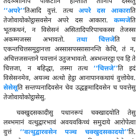
तदञ्ञानिपि पाकटानि होन्तीति तानिपि दस्सेतुं
‘‘अपरे’’
तिआदि वुत्तं. तत्थ
अपरे दस आकारा
ति
तेजोवायोकोट्ठासवसेन अपरे दस आकारा.
कम्मजे
ति
भूतकथनं, न विसेसनं असितादिपरिपाचकस्स तेजस्स
अकम्मजस्स अभावतो.
तथा चित्तजे
ति च
एकन्तचित्तसमुट्ठानत्ता अस्सासपस्सासानन्ति केचि, तं न,
अचित्तजसन्ताने पवत्तानं उतुजभावतो. अब्भन्तरट्ठा एव हि ते
चित्तजा, न बहिद्धा, तस्मा तत्थ
‘‘चित्तजे’’
ति इदं
विसेसनमेव, अयञ्च अत्थो हेट्ठा आनापानकथायं वुत्तोयेव.
सेसेसू
ति सन्तप्पनादिवसेन चेव उद्धङ्गमादिवसेन च पवत्तेसु
तेजोवायोकोट्ठासेसु.
चक्खुदसकादीसु पधानरूपं चक्खादयोति तेसु
लब्भमानं वत्थुद्वारभावं अवयवकिच्चं समुदाये आरोपेत्वा
वुत्तं
‘‘वत्थुद्वारवसेन पञ्च चक्खुदसकादयो’’
ति.