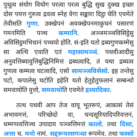
पुथूत्व संयोग वियोग परत्वा परत्व बुद्धि सुख दुक्ख इच्छा
दोस पयत्त गुरुत्व द्रवत्व स्नेह वेगा सङ्खारा दिट्ठा चेति एवमेते
तेवीसति
गुणा
. उक्खेपनं अवक्खेपनमाकुचनं पसारणं
गमनमिति पञ्च
कम्मानि
. अञ्ञमञ्ञविसिट्ठेसु
अविसिट्ठमभिधानं पच्चयो होति. सं-इति यतो द्रब्यगुणकम्मेसु
सा अत्थि एवाति एतं
महासामञ्ञं
. पथवीआदीसु
अनुवत्तिब्यावुत्तिबुद्धिनिमित्तं द्रब्यत्वादि, तं यथा द्रब्यत्व
गुणत्व कम्मत्व घटत्वादि, एसो
सामञ्ञविसेसो
. इह तन्तेसु
पटो, कपालेसु घटोति इहेति यतो हेतुहेतुफलानं सम्बन्धो
समवायोति वुत्तो,
समवायो
ति एवमेते
द्रब्यादिका
.
तत्थ पथवी आप तेज वायू भूतरूपं, आकासं तेसं
अभावमत्तं, परिच्छेदो वा, चन्दसूरियादिपरिवत्तनं,
धम्मप्पवत्तिञ्च उपादाय पञ्ञत्तिमत्तं
कालो
. तथा
दिसा,
अत्ता
च.
मनो
नामं.
सद्दरूपरसगन्धा
रूपमेव. तथा
फस्सो