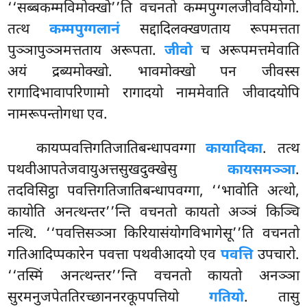
‘‘सब्बकम्मविमोक्खो’’ति वचनतो कम्मपुग्गलजीववियोगो.
तत्थ
कम्मपुग्गलानं
सद्दादिलक्खणताय रूपमत्तता
पुञ्ञापुञ्ञमत्तताय अरूपता.
जीवो
च अरूपमत्तमेवाति
अयं द्रब्यमोक्खो. भावमोक्खो पन जीवस्स
रागादिभावापरिणामो रागादयो नाममेवाति जीवादयोपि
नामरूपन्तोगधा एव.
कायप्पवत्तिगतिजातिबन्धापवग्गा
कायादिका
. तत्थ
पथवीआपतेजवायुअत्तसुखदुक्खेसु
कायसमञ्ञा
.
तदविसिट्ठा पवत्तिगतिजातिबन्धापवग्गा, ‘‘भावोति अत्थो,
कायोति अनत्थन्तर’’न्ति वचनतो कायतो अञ्ञं किञ्चि
नत्थि. ‘‘पवत्तिसञ्ञा किरियासंयोगविभागेसू’’ति वचनतो
गतिआदिप्पकारेन पवत्ता पथवीआदयो एव
पवत्ति
उपचारो.
‘‘तस्मिं अनत्थन्तर’’न्ति वचनतो कायतो अनञ्ञा
सुरमनुजपेततिरच्छाननरकूपपत्तियो
गतियो
. तासु