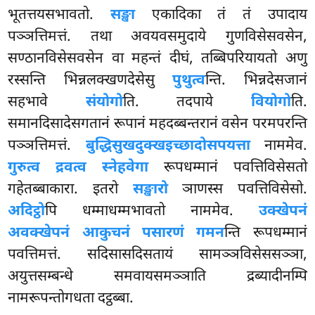
भूतत्तयसभावतो.
सङ्खा
एकादिका तं तं उपादाय
पञ्ञत्तिमत्तं. तथा अवयवसमुदाये गुणविसेसवसेन,
सण्ठानविसेसवसेन वा महन्तं दीघं, तब्बिपरियायतो अणु
रस्सन्ति भिन्नलक्खणदेसेसु
पुथुत्व
न्ति. भिन्नदेसजानं
सहभावे
संयोगो
ति. तदपाये
वियोगो
ति.
समानदिसादेसगतानं रूपानं महदब्बन्तरानं वसेन परमपरन्ति
पञ्ञत्तिमत्तं.
बुद्धिसुखदुक्खइच्छादोसपयत्ता
नाममेव.
गुरुत्व द्रवत्व स्नेहवेगा
रूपधम्मानं पवत्तिविसेसतो
गहेतब्बाकारा. इतरो
सङ्खारो
ञाणस्स पवत्तिविसेसो.
अदिट्ठो
पि धम्माधम्मभावतो नाममेव.
उक्खेपनं
अवक्खेपनं आकुचनं पसारणं गमन
न्ति रूपधम्मानं
पवत्तिमत्तं. सदिसासदिसतायं सामञ्ञविसेससञ्ञा,
अयुत्तसम्बन्धे समवायसमञ्ञाति द्रब्यादीनम्पि
नामरूपन्तोगधता दट्ठब्बा.