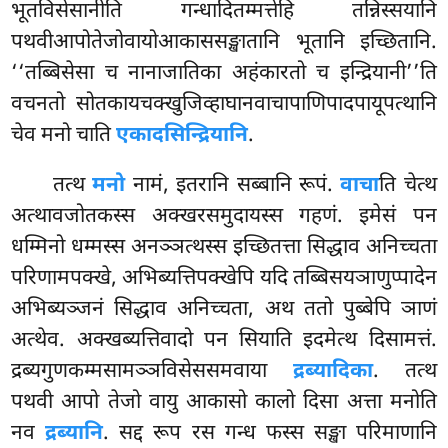
भूतविसेसानीति गन्धादितम्मत्तेहि तन्निस्सयानि
पथवीआपोतेजोवायोआकाससङ्खातानि भूतानि इच्छितानि.
‘‘तब्बिसेसा च नानाजातिका अहंकारतो च इन्द्रियानी’’ति
वचनतो सोतकायचक्खुजिव्हाघानवाचापाणिपादपायूपत्थानि
चेव मनो चाति
एकादसिन्द्रियानि
.
तत्थ
मनो
नामं, इतरानि सब्बानि रूपं.
वाचा
ति चेत्थ
अत्थावजोतकस्स अक्खरसमुदायस्स गहणं. इमेसं पन
धम्मिनो धम्मस्स अनञ्ञत्थस्स इच्छितत्ता सिद्धाव अनिच्चता
परिणामपक्खे, अभिब्यत्तिपक्खेपि यदि तब्बिसयञाणुप्पादेन
अभिब्यञ्जनं सिद्धाव अनिच्चता, अथ ततो पुब्बेपि ञाणं
अत्थेव. अक्खब्यत्तिवादो पन सियाति इदमेत्थ दिसामत्तं.
द्रब्यगुणकम्मसामञ्ञविसेससमवाया
द्रब्यादिका
. तत्थ
पथवी आपो
तेजो वायु आकासो कालो दिसा अत्ता मनोति
नव
द्रब्यानि
. सद्द रूप रस गन्ध फस्स सङ्खा परिमाणानि