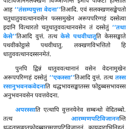
पटिविजाननलक्खणं विञ्ञाणन्ति इमेपि पाकटा होन्तीति
आह
‘‘तंसम्पयुत्ता वेदना’’
तिआदि. एवं सलक्खणसङ्खेपतो
चतुधातुववत्थानवसेन फस्समुखेन अरूपपरिग्गहं दस्सेत्वा
इदानि वित्थारतो चतुधातुववत्थानवसेन तं दस्सेतुं
‘‘तथा
केसे’’
तिआदि वुत्तं. तत्थ
केसे पथवीधातू
ति केससङ्खाते
पथवीकोट्ठासे पथवीधातु. लक्खणविभत्तितो हि
धातुववत्थानदस्सनमेतं.
पुनपि द्विन्नं धातुववत्थानानं वसेन वेदनामुखेन
अरूपपरिग्गहं दस्सेतुं
‘‘एकस्सा’’
तिआदि वुत्तं. तत्थ
तस्स
रसानुभवनकवेदना
ति थद्धभावसङ्खातस्स फोट्ठब्बसभावस्स
अनुभवनवसेन पवत्तवेदना.
अपरस्सा
ति एत्थापि वुत्तनयेनेव सम्बन्धो वेदितब्बो.
तत्थ
आरम्मणपटिविजानन
न्ति
थद्धतासङ्खातफोट्ठब्बारम्मणपटिविजाननं. कायद्वाराभिनिहतं,