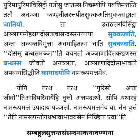
पुरिमापुरिमाविसिट्ठो गतीसु जातस्स निच्छयोपि पवत्तिमत्तन्ति
ततो अनञ्ञा कण्हनीलरत्तपीतसुक्कअतिसुक्कसङ्खाता
जातियो
. ता उत्तरुत्तरविसिट्ठा
अञ्ञाणमोहरागदोसतत्वासन्दस्सनप्पाया
सुक्कजाति,
अन्ता अच्चन्तविमुत्ता अवगाहितत्वा चाति
सुक्कजाति
.
‘‘दोसेसु बन्धसमञ्ञा’’ति वचनतो अञ्ञाणादिलक्खणस्स
बन्धस्स
जीवतो अनञ्ञता. अञ्ञाणादिदोसाभावतो
अपवग्गसिद्धीति
कायादयोपि
नामरूपमत्तमेव.
योपि तत्थ तत्थ ‘‘पुरिसो अत्ता
जीवो’’तिआदिपरियायेहि वुत्तो अत्तपदत्थो, सोपि यथारहं
नामरूपमत्तं उपादाय पञ्ञत्तो, नामरूपमत्तमेव वा. तेन वुत्तं
‘‘तेपि नामरूपन्तोगधभावाभाववसेन निच्छिता एवा’’ति.
सम्बहुलसुत्तन्तसंसन्दनाकथावण्णना