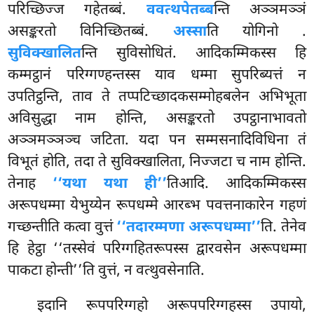
परिच्छिज्ज गहेतब्बं.
ववत्थपेतब्ब
न्ति अञ्ञमञ्ञं
असङ्करतो विनिच्छितब्बं.
अस्सा
ति योगिनो
.
सुविक्खालित
न्ति सुविसोधितं. आदिकम्मिकस्स हि
कम्मट्ठानं परिग्गण्हन्तस्स याव धम्मा सुपरिब्यत्तं न
उपतिट्ठन्ति, ताव ते तप्पटिच्छादकसम्मोहबलेन अभिभूता
अविसुद्धा नाम होन्ति, असङ्करतो उपट्ठानाभावतो
अञ्ञमञ्ञञ्च जटिता. यदा पन सम्मसनादिविधिना तं
विभूतं होति, तदा ते सुविक्खालिता, निज्जटा च नाम होन्ति.
तेनाह
‘‘यथा यथा ही’’
तिआदि. आदिकम्मिकस्स
अरूपधम्मा येभुय्येन रूपधम्मे आरब्भ पवत्तनाकारेन
गहणं
गच्छन्तीति कत्वा वुत्तं
‘‘तदारम्मणा अरूपधम्मा’’
ति. तेनेव
हि हेट्ठा ‘‘तस्सेवं परिग्गहितरूपस्स द्वारवसेन अरूपधम्मा
पाकटा होन्ती’’ति वुत्तं, न वत्थुवसेनाति.
इदानि रूपपरिग्गहो अरूपपरिग्गहस्स उपायो,