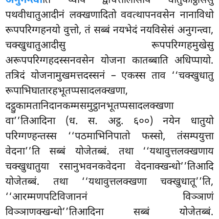
अनुगन्त्वा
ति य्वायं द्वाचत्तालीसाय धातुकोट्ठासेसु
पथवीधातुआदीनं लक्खणादितो ववत्थापनवसेन नानाविधो
रूपपरिग्गहनयो वुत्तो, तं सब्बं नयभेदं नयविसेसं अनुगन्त्वा,
चक्खुधातुआदीसु रूपपरिग्गहमुखेसु
अरूपपरिग्गहदस्सनवसेन योजना कातब्बाति अधिप्पायो.
तत्रिदं योजनामुखमत्तदस्सनं – एकस्स ताव ‘‘चक्खुधातु
रूपाभिघातारहभूतप्पसादलक्खणा,
दट्ठुकामतानिदानकम्मसमुट्ठानभूतप्पसादलक्खणा
वा’’तिआदिना (ध. स. अट्ठ. ६००) नयेन धातुयो
परिग्गण्हन्तस्स ‘‘पठमाभिनिपातो फस्सो, तंसम्पयुत्ता
वेदना’’ति सब्बं योजेतब्बं. तथा ‘‘यथावुत्तलक्खणाय
चक्खुधातुया रसानुभवनकवेदना वेदनाक्खन्धो’’तिआदि
योजेतब्बं. तथा ‘‘यथावुत्तलक्खणा चक्खुधातू’’ति,
‘‘आरम्मणपटिविजाननं विञ्ञाणं
विञ्ञाणक्खन्धो’’तिआदिना सब्बं योजेतब्बं.