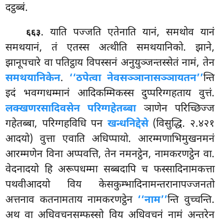
दट्ठब्बं.
. याति पज्जति एतेनाति यानं, समथोव यानं
६६३
समथयानं, तं एतस्स अत्थीति समथयानिको. झाने,
झानूपचारे वा पतिट्ठाय विपस्सनं अनुयुञ्जन्तस्सेतं नामं, तेन
समथयानिकेन
.
‘‘ठपेत्वा नेवसञ्ञानासञ्ञायतन’’
न्ति
इदं भवग्गधम्मानं आदिकम्मिकस्स दुप्परिग्गहताय वुत्तं.
लक्खणरसादिवसेन परिग्गहेतब्बा
ञाणेन परिच्छिज्ज
गहेतब्बा, परिग्गहविधि पन
खन्धनिद्देसे
(विसुद्धि. २.४२१
आदयो) वुत्ता एवाति अधिप्पायो. आरम्मणाभिमुखनमनं
आरम्मणेन विना अप्पवत्ति, तेन नमनट्ठेन, नामकरणट्ठेन
वा.
वेदनादयो हि अरूपधम्मा सब्बदापि च फस्सादिनामकत्ता
पथवीआदयो विय केसकुम्भादिनामन्तरानापज्जनतो
अत्तनाव कतनामताय नामकरणट्ठेन
‘‘नाम’’
न्ति वुच्चन्ति.
अथ वा अधिवचनसम्फस्सो विय अधिवचनं नामं अन्तरेन