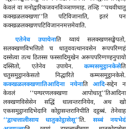
केवलं वा मनोद्वारिकजवनविञ्ञाणमाह. तञ्हि ‘‘पथवीधातु
कक्खळलक्खणा’’ति पटिविजानाति, इतरं पन
कक्खळलक्खणपटिविजाननमत्तमेवाति.
एतेनेव उपायेना
ति य्वायं सलक्खणसङ्खेपतो,
सलक्खणविभत्तितो च धातुववत्थानवसेन रूपपरिग्गहं
दस्सेत्वा तत्थ ठितस्स फस्सादिमुखेन अरूपपरिग्गण्हनुपायो
दस्सितो, एतेनेव उपायेन.
कम्मसमुट्ठानकेसे
ति
चतुसमुट्ठानकेसतो निद्धारिते कम्मसमुट्ठानकेसे.
कक्खळलक्खणातिआदिना नयेना
ति
आदि
-सद्देन न
केवलं ‘‘पग्घरणलक्खणा आपोधातू’’तिआदिना
लक्खणविसेसेन सद्धिं धात्वन्तरानियेव, अथ खो
एकसमुट्ठानादिभेदानि कोट्ठासन्तरानिपीति
दट्ठब्बं. तेनेवाह
‘‘द्वाचत्तालीसाय धातुकोट्ठासेसू’’
ति.
सब्बं नयभेदं