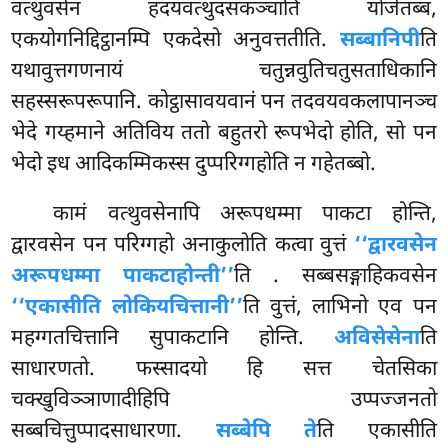
वत्थुवसेन हदयवत्थुदसकञ्चाति योजेतब्बं,
एकयोगनिद्दिट्ठानम्पि एकदेसो अनुवत्ततीति.
सब्बानिपी
ति
यथावुत्तगणनायं चतुन्नवुतिचतुसताधिकानि
सहस्सरूपरूपानि. कोट्ठासावयवानं पन तदवयवकलापानञ्च
भेदे गय्हमाने अतिविय ततो बहुतरो रूपभेदो होति, सो पन
भेदो इध आदिकम्मिकस्स दुप्परिग्गहोति न गहेतब्बो.
कामं वत्थुवसेनापि अरूपधम्मा पाकटा होन्ति,
द्वारवसेन पन परिग्गहो अनाकुलोति कत्वा वुत्तं
‘‘द्वारवसेन
अरूपधम्मा पाकटा
होन्ती’’
ति
. सब्बसङ्गाहिकवसेन
‘‘एकासीति लोकियचित्तानी’’
ति वुत्तं, लाभिनो एव पन
महग्गतचित्तानि सुपाकटानि होन्ति.
अविसेसेना
ति
साधारणतो. फस्सादयो हि सत्त चेतसिका
चक्खुविञ्ञाणादीहिपि उप्पज्जनतो
सब्बचित्तुप्पादसाधारणा.
सब्बेपि ते
ति एकासीति