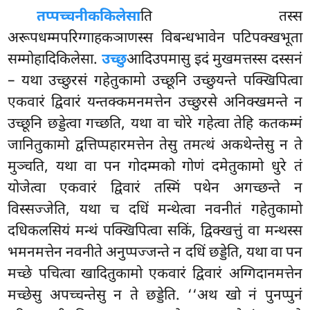
तप्पच्चनीककिलेसा
ति तस्स
अरूपधम्मपरिग्गाहकञाणस्स विबन्धभावेन पटिपक्खभूता
सम्मोहादिकिलेसा.
उच्छु
आदिउपमासु इदं मुखमत्तस्स दस्सनं
– यथा उच्छुरसं गहेतुकामो उच्छूनि उच्छुयन्ते पक्खिपित्वा
एकवारं द्विवारं यन्तक्कमनमत्तेन उच्छुरसे अनिक्खमन्ते न
उच्छूनि छड्डेत्वा गच्छति, यथा वा चोरे गहेत्वा तेहि कतकम्मं
जानितुकामो द्वत्तिप्पहारमत्तेन तेसु तमत्थं अकथेन्तेसु न ते
मुञ्चति, यथा वा पन गोदम्मको गोणं दमेतुकामो धुरे तं
योजेत्वा एकवारं द्विवारं तस्मिं पथेन अगच्छन्ते न
विस्सज्जेति, यथा
च दधिं मन्थेत्वा नवनीतं गहेतुकामो
दधिकलसियं मन्थं पक्खिपित्वा सकिं, द्विक्खत्तुं वा मन्थस्स
भमनमत्तेन नवनीते अनुप्पज्जन्ते न दधिं छड्डेति, यथा वा पन
मच्छे पचित्वा खादितुकामो एकवारं द्विवारं अग्गिदानमत्तेन
मच्छेसु अपच्चन्तेसु न ते छड्डेति. ‘‘अथ खो नं पुनप्पुनं