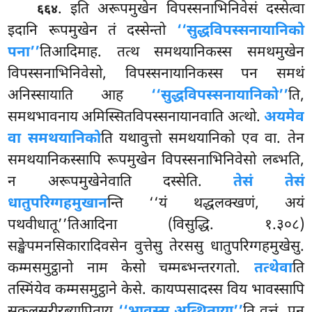
. इति अरूपमुखेन विपस्सनाभिनिवेसं दस्सेत्वा
६६४
इदानि रूपमुखेन तं दस्सेन्तो
‘‘सुद्धविपस्सनायानिको
पना’’
तिआदिमाह. तत्थ समथयानिकस्स समथमुखेन
विपस्सनाभिनिवेसो, विपस्सनायानिकस्स पन समथं
अनिस्सायाति आह
‘‘सुद्धविपस्सनायानिको’’
ति,
समथभावनाय अमिस्सितविपस्सनायानवाति अत्थो.
अयमेव
वा समथयानिको
ति यथावुत्तो समथयानिको एव वा. तेन
समथयानिकस्सापि रूपमुखेन विपस्सनाभिनिवेसो लब्भति,
न अरूपमुखेनेवाति दस्सेति.
तेसं तेसं
धातुपरिग्गहमुखान
न्ति ‘‘यं थद्धलक्खणं, अयं
पथवीधातू’’तिआदिना (विसुद्धि. १.३०८)
सङ्खेपमनसिकारादिवसेन वुत्तेसु तेरससु धातुपरिग्गहमुखेसु.
कम्मसमुट्ठानो नाम केसो चम्मब्भन्तरगतो.
तत्थेवा
ति
तस्मिंयेव कम्मसमुट्ठाने केसे. कायप्पसादस्स विय भावस्सापि