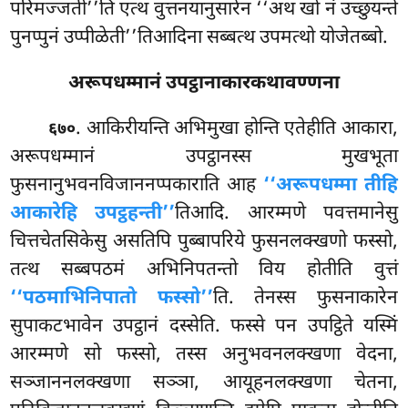
परिमज्जती’’ति एत्थ वुत्तनयानुसारेन ‘‘अथ खो नं उच्छुयन्ते
पुनप्पुनं उप्पीळेती’’तिआदिना सब्बत्थ उपमत्थो योजेतब्बो.
अरूपधम्मानं उपट्ठानाकारकथावण्णना
. आकिरीयन्ति
अभिमुखा होन्ति एतेहीति आकारा,
६७०
अरूपधम्मानं उपट्ठानस्स मुखभूता
फुसनानुभवनविजाननप्पकाराति आह
‘‘अरूपधम्मा तीहि
आकारेहि उपट्ठहन्ती’’
तिआदि. आरम्मणे पवत्तमानेसु
चित्तचेतसिकेसु असतिपि पुब्बापरिये फुसनलक्खणो फस्सो,
तत्थ सब्बपठमं अभिनिपतन्तो विय होतीति वुत्तं
‘‘पठमाभिनिपातो फस्सो’’
ति. तेनस्स फुसनाकारेन
सुपाकटभावेन उपट्ठानं दस्सेति. फस्से पन उपट्ठिते यस्मिं
आरम्मणे सो फस्सो, तस्स अनुभवनलक्खणा वेदना,
सञ्जाननलक्खणा सञ्ञा, आयूहनलक्खणा चेतना,