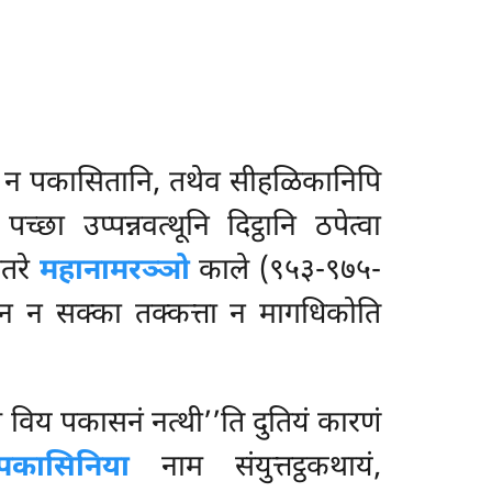
नि न पकासितानि, तथेव सीहळिकानिपि
छा उप्पन्नवत्थूनि दिट्ठानि ठपेत्वा
ातरे
महानामरञ्ञो
काले (९५३-९७५-
ेन न सक्का तक्कत्ता न मागधिकोति
ठस्स विय पकासनं नत्थी’’ति दुतियं कारणं
्पकासिनिया
नाम संयुत्तट्ठकथायं,