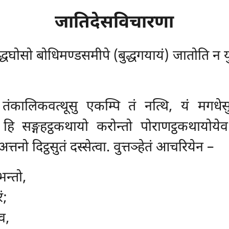
जातिदेसविचारणा
द्धघोसो बोधिमण्डसमीपे (बुद्धगयायं) जातोति न युत
तंकालिकवत्थूसु एकम्पि तं नत्थि, यं मगधेसु 
 हि सङ्गहट्ठकथायो करोन्तो पोराणट्ठकथायोय
तनो दिट्ठसुतं दस्सेत्वा. वुत्तञ्हेतं आचरियेन –
न्तो,
ं;
व,