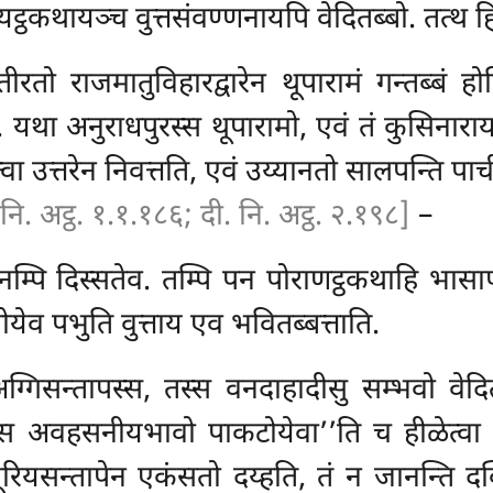
्ठकथायञ्च वुत्तसंवण्णनायपि वेदितब्बो. तत्थ ह
ीरतो राजमातुविहारद्वारेन थूपारामं गन्तब्बं
 यथा अनुराधपुरस्स थूपारामो, एवं तं कुसिनाराय
 उत्तरेन निवत्तति, एवं उय्यानतो सालपन्ति पाचीनम
 नि. अट्ठ. १.१.१८६; दी. नि. अट्ठ. २.१९८]
–
म्पि दिस्सतेव. तम्पि पन पोराणट्ठकथाहि भासापर
ेव पभुति वुत्ताय एव भवितब्बत्ताति.
अग्गिसन्तापस्स, तस्स वनदाहादीसु सम्भवो वेदि
स्स अवहसनीयभावो पाकटोयेवा’’ति च हीळेत्वा ‘‘इ
रियसन्तापेन एकंसतो दय्हति, तं न जानन्ति द