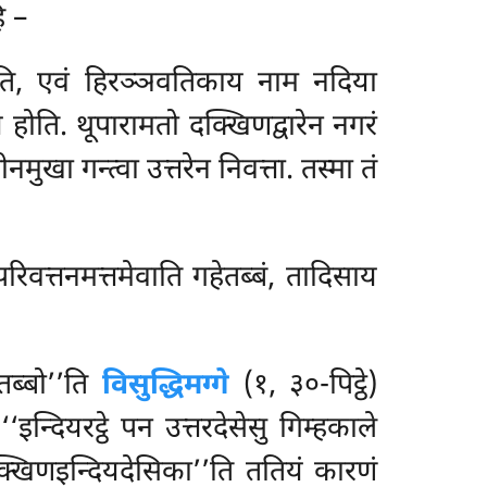
ि –
 होति, एवं हिरञ्ञवतिकाय नाम नदिया
 होति. थूपारामतो दक्खिणद्वारेन नगरं
ुखा गन्त्वा उत्तरेन निवत्ता. तस्मा तं
िवत्तनमत्तमेवाति गहेतब्बं, तादिसाय
तब्बो’’ति
विसुद्धिमग्गे
(१, ३०-पिट्ठे)
न्दियरट्ठे पन उत्तरदेसेसु गिम्हकाले
क्खिणइन्दियदेसिका’’ति ततियं कारणं