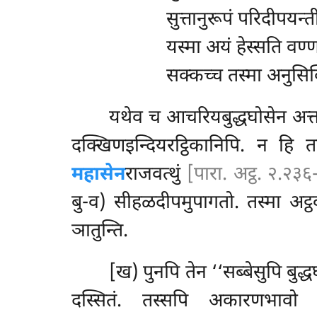
सुत्तानुरूपं परिदीपयन्त
यस्मा अयं हेस्सति वण्
सक्कच्च तस्मा अनुसिक
यथेव च आचरियबुद्धघोसेन अत्
दक्खिणइन्दियरट्ठिकानिपि. न हि 
महासेन
राजवत्थुं
[पारा. अट्ठ. २.२३
बु-व) सीहळदीपमुपागतो. तस्मा अट्
ञातुन्ति.
[ख) पुनपि
तेन ‘‘सब्बेसुपि बुद
दस्सितं. तस्सपि अकारणभावो 