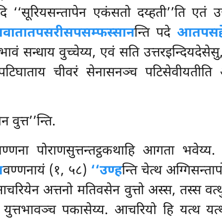
 ‘‘सूरियसन्तापेन एकंसतो दय्हती’’ति एतं उजु
वातातपसरीसपसम्फस्सान
न्ति पदे
आतपसद्द
ावं सन्धाय वुच्चेय्य, एवं सति उत्तरइन्दियदेसेसु
ो पटिघाताय
चीवरं सेनासनञ्च पटिसेवीयतीति अ
वुत्त’’न्ति.
वण्णना पोराणसुत्तन्तट्ठकथाहि आगता भवेय्य.
त
वण्णनायं (१, ५८)
‘‘उण्ह
न्ति चेत्थ अग्गिसन्त
 आचरियेन अत्तनो मतिवसेन वुत्तो अस्स, तस्स वत्थ
ुत्तभावञ्च पकासेय्य. आचरियो हि यत्थ यत्थ पो