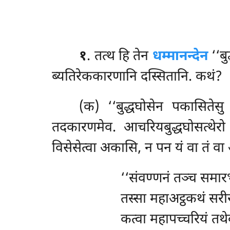
१
. तत्थ हि तेन
धम्मानन्देन
‘‘बु
ब्यतिरेककारणानि दस्सितानि. कथं?
(क) ‘‘बुद्धघोसेन पकासितेसु 
तदकारणमेव. आचरियबुद्धघोसत्थेरो
विसेसेत्वा अकासि, न पन यं वा तं वा अत्
‘‘संवण्णनं तञ्च समारभ
तस्सा महाअट्ठकथं सरीर
कत्वा महापच्चरियं तथे