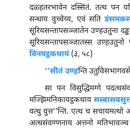
दळ्हतरभावेन दस्सितं. तत्थ पन यदि
सन्धाय वुच्चेय्य, एवं सति
डंसमकस
सूरियसन्तापसञ्जातेन उण्हउतुना दड्ढभ
सूरियसन्तापसञ्जातस्स उण्हउतुन
विनयट्ठकथायं
(३, ५८)
‘‘सीतं उण्ह
न्ति उतुविसभागवसेन 
सा पन विसुद्धिमग्गे पदत्थसं
मज्झिमनिकायट्ठकथाय
सब्बासवसुत्
वत्थु वुत्त’’न्ति. एत्थ च सचायमत्थो
अत्थसंवण्णनाय अत्तनो मतिभावञ्च य