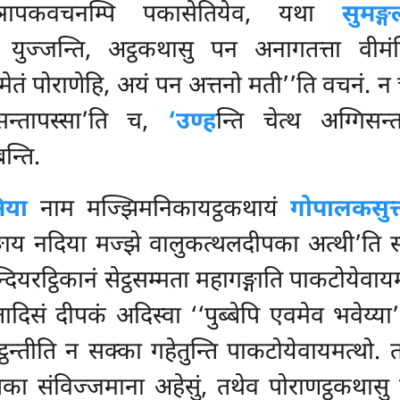
 ञापकवचनम्पि पकासेतियेव, यथा
सुमङ्
 युज्जन्ति, अट्ठकथासु पन अनागतत्ता वीमं
ेतं पोराणेहि, अयं पन अत्तनो मती’’ति वचनं. न
सन्तापस्सा’ति च,
‘उण्ह
न्ति चेत्थ अग्गिसन
न्ति.
िया
नाम मज्झिमनिकायट्ठकथायं
गोपालकसुत्त
ङ्गाय नदिया मज्झे वालुकत्थलदीपका अत्थी’ति सद्
ियरट्ठिकानं सेट्ठसम्मता महागङ्गाति पाकटोयेवायमत
तादिसं दीपकं अदिस्वा ‘‘पुब्बेपि एवमेव भवेय्या’
ठन्तीति न सक्का गहेतुन्ति पाकटोयेवायमत्थो. 
दीपका संविज्जमाना अहेसुं, तथेव पोराणट्ठकथास