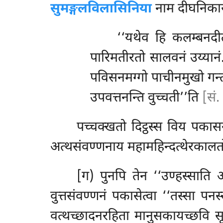
सुमङ्गलविलासिनिया
नाम दीघनिकायट
‘‘यथेव हि कलम्बनदीत
पारिमतीरतो सालवनं उय्यानं.
पविसनमग्गो पाचीनमुखो गन्त्वा
उपवत्तनन्ति वुच्चती’’ति
[सं.
पच्चक्खतो दिट्ठस्स विय पकासन
अत्थसंवण्णनाय महामहिन्दत्थेरकालतोय
[ग) पुनपि तेन ‘‘उण्हस्साति 
वुत्तसंवण्णनं पकासेत्वा ‘‘तस्सा पन
वत्थच्छादनरहिता मानुसकायच्छवि सू