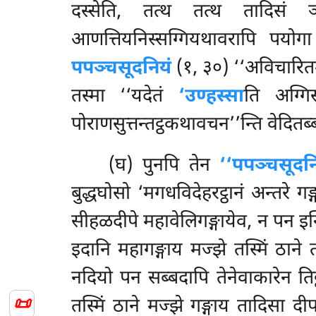
दस्सेति, तत्थ तत्थ तादिसं
आणत्तियनिस्सग्गियथावरापि पयोगा
पपञ्चसूदनियं
(१, ३०) ‘‘अविचारितम
तस्मा ‘‘यदेतं
‘उण्हस्सा
ति अग्गि
पोराणसुत्तन्तट्ठकथावचन’’न्ति वेदितब्ब
(घ) पुनपि तेन
‘‘पपञ्चसूदन
बुद्धघोसो ‘मगधविदेहरट्ठानं अन्तरे ग
सीहळदीपे महावेलिगङ्गायेव, न पन इन्द
इदानि महागङ्गाय मज्झे तस्मिं ठाने 
नदियो पन सब्बदापि तेनेवाकारेन तिट्
📜
तस्मिं ठाने मज्झे गङ्गाय तादिसा 