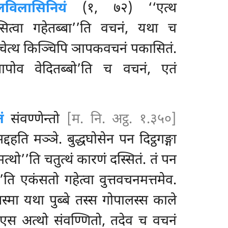
गलविलासिनियं
(१, ७२) ‘‘एत्थ
सित्वा गहेतब्बा’’ति वचनं, यथा च
 चेत्थ किञ्चिपि ञापकवचनं पकासितं.
्तापोव वेदितब्बो’ति च वचनं, एतं
ं
संवण्णेन्तो
[म. नि. अट्ठ. १.३५०]
दहति मञ्ञे. बुद्धघोसेन पन दिट्ठगङ्गा
्थो’’ति चतुत्थं कारणं दस्सितं. तं पन
’ति एकंसतो गहेत्वा वुत्तवचनमत्तमेव.
तस्मा यथा पुब्बे तस्स गोपालस्स काले
ु एस अत्थो संवण्णितो,
तदेव च वचनं