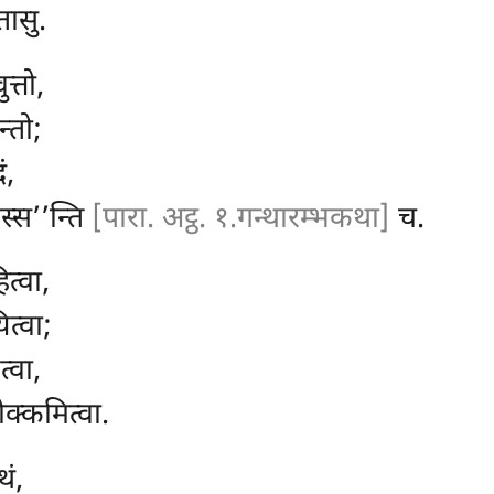
तासु.
त्तो,
न्तो;
ं,
स्स’’न्ति
[पारा. अट्ठ. १.गन्थारम्भकथा]
च.
त्वा,
त्वा;
्वा,
क्कमित्वा.
थं,