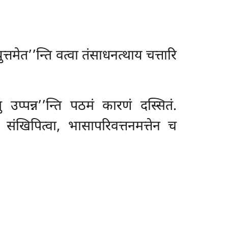
्तमेत’’न्ति वत्वा तंसाधनत्थाय चत्तारि
उप्पन्न’’न्ति पठमं कारणं दस्सितं.
ेव
संखिपित्वा, भासापरिवत्तनमत्तेन च