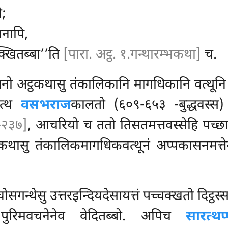
ी;
णनापि,
्खितब्बा’’ति
[पारा. अट्ठ. १.गन्थारम्भकथा]
च.
तनो अट्ठकथासु तंकालिकानि मागधिकानि वत्थू
तत्थ
वसभराज
कालतो (६०९-६५३ -बुद्धवस्स) पच्
६-२३७]
, आचरियो च ततो तिसतमत्तवस्सेहि पच्छ
ठकथासु तंकालिकमागधिकवत्थूनं अप्पकासनमत्त
्धघोसगन्थेसु उत्तरइन्दियदेसायत्तं पच्चक्खतो दिट्
पुरिमवचनेनेव वेदितब्बो. अपिच
सारत्थप