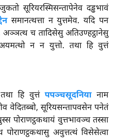
कतो सूरियरस्मिसन्तापेनेव दड्ढभावं
ेन
समानत्थत्ता न युत्तमेव. यदि पन
, अञ्ञत्थ च तादिसेसु अतिउण्हट्ठानेसु
यमत्थो न न युत्तो. तथा हि वुत्तं
 तथा हि वुत्तं
पपञ्चसूदनिया
नाम
ापोव वेदितब्बो, सूरियसन्तापवसेन पनेतं
ुस्स पोराणट्ठकथायं वुत्तभावञ्च तस्सा
राणट्ठकथासु अवुत्तत्थं विसेसेत्वा