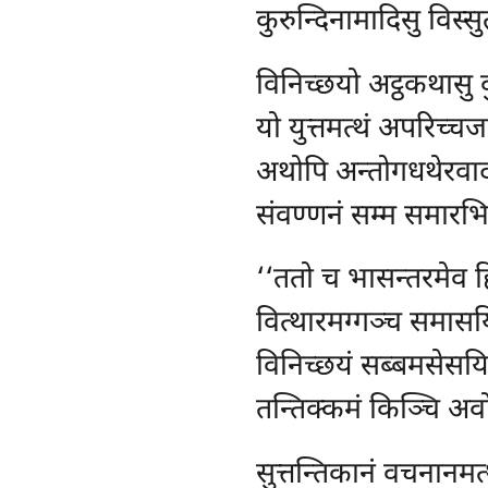
कुरुन्दिनामादिसु विस्सु
विनिच्छयो अट्ठकथासु वु
यो युत्तमत्थं अपरिच्चज
अथोपि अन्तोगधथेरवाद
संवण्णनं सम्म समारभि
‘‘ततो च भासन्तरमेव हि
वित्थारमग्गञ्च समासयि
विनिच्छयं सब्बमसेसयित
तन्तिक्कमं किञ्चि अवो
सुत्तन्तिकानं वचनानमत्