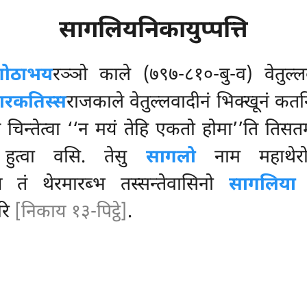
सागलियनिकायुप्पत्ति
गोठाभय
रञ्ञो काले (७९७-८१०-बु-व) वेतुल्ल
ारकतिस्स
राजकाले वेतुल्लवादीनं भिक्खूनं कतनिग
 चिन्तेत्वा ‘‘न मयं तेहि एकतो होमा’’ति तिसतमत
 हुत्वा वसि. तेसु
सागलो
नाम महाथेरो 
 तं थेरमारब्भ तस्सन्तेवासिनो
सागलिया
न
रि
[निकाय १३-पिट्ठे]
.