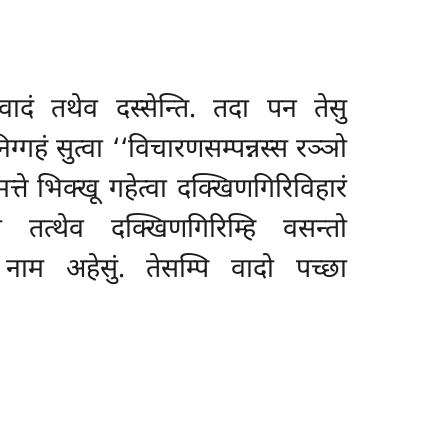
वादं तथेव दस्सेन्ति. तदा पन तेसु
्गहं सुत्वा ‘‘विचारणसम्पन्नस्स रञ्ञो
्ते भिक्खू गहेत्वा दक्खिणगिरिविहारं
तत्थेव दक्खिणगिरिम्हि वसन्तो
ाम अहेसुं. तेसम्पि
वादो पच्छा