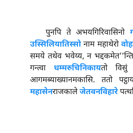
पुनपि ते अभयगिरिवासिनो
उस्सिलियातिस्सो
नाम महाथेरो
वोह
समये तथेव भवेय्य, न भद्दकमेत’’न्ति
गन्त्वा
धम्मरुचिनिकाय
तो विसुं
आगमब्याख्यानमकासि. ततो पट्ठाय
महासेन
राजकाले
जेतवनविहारे
पत्थ