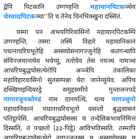
द्वेपि पिटकानि उग्गण्हन्ति
महायानपिटक
ञ्चेव
थेरवादपिटक
ञ्चा’’ति च तेनेव चिनभिक्खुना दस्सितं.
यस्मा पन अभयगिरिवासिनो महायानपिटकम्पि
उग्गण्हन्ति, तस्मा तस्मिं विहारे महायानिकानं
पधानाचरियभूतेहि अस्सघोसनागज्जुनेहि कतगन्थापि
संविज्जमानायेव भवेय्युं, ततोयेव तेसं नयञ्च नामञ्च
आचरियबुद्धघोसत्थेरोपि अञ्ञेपि तंकालिका
महाविहारवासिनो सुतसम्पन्ना थेरा जानेय्युंयेव. अपिच
दक्खिणइन्दियरट्ठे समुद्दसमीपे गुन्ताजनपदे
नागारजुनकोण्डं
नाम ठानमत्थि, यत्थ
नागज्जुनो
महायानिकानं पधानाचरियभूतो वसन्तो बुद्धसासनं
पतिट्ठापेसि. आचरियबुद्धघोसस्स च तन्देसिकभावनिमित्तं
दिस्सति, तं पच्छतो (३३-पिट्ठे) आविभविस्सति. तस्मापि
आचरियबुद्धघोसत्थेरो नागज्जुनस्स च अस्सघोसस्स च