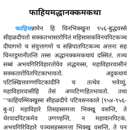
फाहियमद्धानक्कमकथा
फाहिय
न्नामेन हि चिनभिक्खुना ९५६-बुद्धवस्से
सीहळदीपतो सक्कतभासारोपितं महिसासकविनयपिटकञ्च
दीघागमो च संयुत्तागमो च सन्निपातपिटकञ्च अत्तना सह
चिनरट्ठमानीतन्ति तस्स अद्धानक्कमकथायं
दस्सितं. तञ्च
सब्बं अभयगिरिविहारतोयेव लद्धमस्स, महाविहारवासीनं
सक्कतारोपितपिटकाभावतो. अट्ठकथायं
पटिक्खित्तवण्णपिटकादीनि च तत्थेव भवेय्युं,
महाविहारवासीहि तेसं अप्पटिग्गहितभावतो. तथा
‘‘फाहियम्भिक्खुस्स सीहळदीपे पटिवसनकाले (९५४-९५६-
बु-व) महाविहारे तिसहस्समत्ता भिक्खू वसन्ति, ते
थेरवादपिटकमेव उग्गण्हन्ति, न महायानपिटकं.
अभयगिरिविहारे पञ्चसहस्समत्ता भिक्खू वसन्ति, ते पन