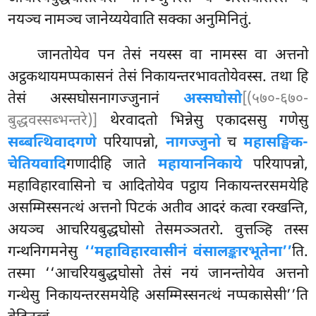
नयञ्च नामञ्च जानेय्ययेवाति सक्का अनुमिनितुं.
जानतोयेव पन तेसं नयस्स वा नामस्स वा अत्तनो
अट्ठकथायमप्पकासनं तेसं निकायन्तरभावतोयेवस्स. तथा हि
तेसं अस्सघोसनागज्जुनानं
अस्सघोसो
[(५७०-६७०-
बुद्धवस्सब्भन्तरे)]
थेरवादतो भिन्नेसु एकादससु गणेसु
सब्बत्थिवादगणे
परियापन्नो,
नागज्जुनो
च
महासङ्घिक-
चेतियवादि
गणादीहि जाते
महायाननिकाये
परियापन्नो,
महाविहारवासिनो च आदितोयेव पट्ठाय निकायन्तरसमयेहि
असम्मिस्सनत्थं अत्तनो पिटकं अतीव आदरं कत्वा रक्खन्ति,
अयञ्च आचरियबुद्धघोसो तेसमञ्ञतरो. वुत्तञ्हि तस्स
गन्थनिगमनेसु
‘‘महाविहारवासीनं वंसालङ्कारभूतेना’’
ति.
तस्मा ‘‘आचरियबुद्धघोसो तेसं नयं जानन्तोयेव अत्तनो
गन्थेसु निकायन्तरसमयेहि असम्मिस्सनत्थं नप्पकासेसी’’ति