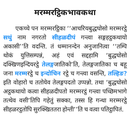
मरम्मरट्ठिकभावकथा
एकच्चे पन मरम्मरट्ठिका ‘‘आचरियबुद्धघोसो मरम्मरट्ठे
सथुं
नाम नगरतो
सीहळदीपं
गन्त्वा सङ्गहट्ठकथायो
अकासी’’ति वदन्ति. तं धम्मानन्देन अनुजानित्वा ‘‘तम्पि
थोकं युत्तिसम्पन्नं, अहं एवं सद्दहामि ‘बुद्धघोसो
दक्खिणइन्दियरट्ठे
तेलङ्ग
जातिको’ति, तेलङ्गजातिका च बहू
जना
मरम्म
रट्ठे च
इन्दोचिन
रट्ठे च गन्त्वा वसन्ति,
तल्हिङ?
इति वोहारो च ततोयेव तेलङ्गपदतो उप्पन्नो. तथा ‘बुद्धघोसो
अट्ठकथायो कत्वा सीहळदीपतो मरम्मरट्ठं गन्त्वा पच्छिमभागे
तत्थेव वसी’तिपि गहेतुं सक्का, तस्स हि गन्था मरम्मरट्ठे
सीहळरट्ठतोपि सुरक्खिततरा होन्ती’’ति च वत्वा पतिट्ठापितं.