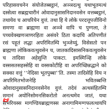
परिहासवचनेन संयोजेतब्बट्ठानं, अञ्ञदत्थु यथाभूतमत्थं
दस्सेत्वा सब्रह्मचारीनं ओवादानुसासनिदानवसेन वत्तब्बट्ठानं,
तथायेव च आचरियेन वुत्तं. तथा हि ये लोके परदत्तूपजीविनो
समणा वा ब्राह्मणा वा अञ्ञे वापि च पुग्गला, ते
पच्चवेक्खणञाणरहिता असंवरे ठिता कदाचि अतिपणीतं
रसं पहूतं लद्धा अपरिमितम्पि भुञ्जेय्युं, विसेसतो पन
ब्राह्मणा लोकिकवत्थुवसेन च, जातकादिसासनिकवत्थुवसेन
च तादिसा अहेसुन्ति पाकटा. इमस्मिञ्हि लोके
वस्ससतसहस्सेहि वा वस्सकोटीहि वा अपरिच्छिन्नद्धाने को
सक्का वत्तुं ‘‘नेदिसा भूतपुब्बा’’ति. तस्मा तादिसेहि विय न
अपरिमितभोजनेहि भवितब्बन्ति
ओवादानुसासनिदानवसेनेव वुत्तं. तदेवं अत्थसंहितम्पि
समानं अयोनिसोमनसिकरोतो अनत्थमेव जातं, यथा
📜
सभरियस्स मागण्डियब्राह्मणस्स अनागामिमग्गफलत्थायपि