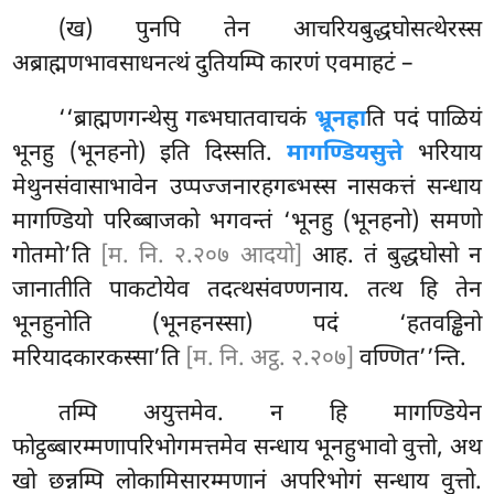
(ख) पुनपि तेन आचरियबुद्धघोसत्थेरस्स
अब्राह्मणभावसाधनत्थं दुतियम्पि कारणं एवमाहटं –
‘‘ब्राह्मणगन्थेसु गब्भघातवाचकं
भ्रूनहा
ति पदं पाळियं
भूनहु (भूनहनो) इति दिस्सति.
मागण्डियसुत्ते
भरियाय
मेथुनसंवासाभावेन उप्पज्जनारहगब्भस्स नासकत्तं सन्धाय
मागण्डियो परिब्बाजको भगवन्तं ‘भूनहु (भूनहनो) समणो
गोतमो’ति
[म. नि. २.२०७ आदयो]
आह. तं बुद्धघोसो न
जानातीति पाकटोयेव तदत्थसंवण्णनाय. तत्थ हि तेन
भूनहुनोति (भूनहनस्सा) पदं ‘हतवड्ढिनो
मरियादकारकस्सा’ति
[म. नि. अट्ठ. २.२०७]
वण्णित’’न्ति.
तम्पि अयुत्तमेव. न हि मागण्डियेन
फोट्ठब्बारम्मणापरिभोगमत्तमेव सन्धाय भूनहुभावो वुत्तो, अथ
खो छन्नम्पि लोकामिसारम्मणानं अपरिभोगं सन्धाय वुत्तो.