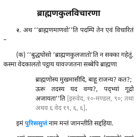
ब्राह्मणकुलविचारणा
. अथ ‘‘ब्राह्मणमाणवो’’ति पदम्पि तेन एवं विचारितं
२
–
(क) ‘‘बुद्धघोसो ‘ब्राह्मणकुलजातो’ति न सक्का गहेतुं.
कस्मा वेदकालतो पट्ठाय यावज्जतना सब्बेपि ब्राह्मणा
ब्राह्मणोस्य मुखमासीदि, बाहू राजन्य? कत?;
ऊरू तदस्य यद वग्य?, पद्भ्यां गूद्रो
अजायता’’ति
[इरुवेद, १०-मण्डल, ९०; तथा
अथव ६ वेद १९, ६, ६]
.
इमं
पुरिससुत्तं
नाम मन्तं जानन्तीति सद्दहिया.