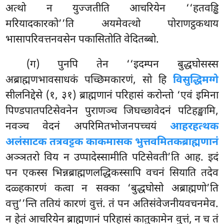
अत्थो न युज्जतीति आचरियेन ‘‘हतवड्ढि
मरियादकारको’’ति अयमेवत्थो पोराणट्ठकथाय
भासापरिवत्तनवसेन पकासितोति वेदितब्बो.
(ग) पुनपि तेन ‘‘इदम्पन बुद्धघोसस्स
अब्राह्मणभावसाधकं पच्छिमकारणं, सो हि
विसुद्धिमग्गे
सीलनिद्देसे (१, ३१) ब्राह्मणानं परिहासं करोन्तो ‘एवं इमिना
पिण्डपातपटिसेवनेन पुराणञ्च जिघच्छावेदनं पटिहङ्खामि,
नवञ्च वेदनं अपरिमितभोजनपच्चयं
आहरहत्थक
अलंसाटक तत्रवट्टक काकमासक भुत्तवमितकब्राह्मणानं
अञ्ञतरो
विय न उप्पादेस्सामीति पटिसेवती’ति आह. इदं
पन एकस्स भिन्नब्राह्मणलद्धिकस्सापि वचनं सियाति तदेव
दळ्हकारणं कत्वा न सक्का ‘बुद्धघोसो अब्राह्मणो’ति
वत्तु’’न्ति ततियं कारणं वुत्तं. तं पन अतिसंवेजनीयवचनमेव.
न हेतं आचरियेन ब्राह्मणानं परिहासं कातुकामेन वुत्तं, न च तं