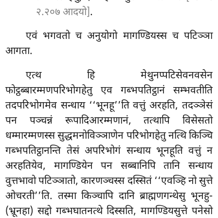
२.२०७ आदयो]
.
एवं भगवतो च अनुयोगो मागण्डियस्स च पटिञ्ञा
आगता.
एत्थ हि मेथुनप्पटिसेवनवसेन
फोट्ठब्बारम्मणपरिभोगहेतु एव गब्भपतिट्ठानं सम्भवतीति
तदपरिभोगमेव सन्धाय ‘‘भूनहू’’ति वत्तुं अरहति, तदञ्ञेसं
पन पञ्चन्नं रूपादिआरम्मणानं, तत्थापि विसेसतो
धम्मारम्मणस्स सुद्धमनोविञ्ञाणेन परिभोगहेतु नत्थि किञ्चि
गब्भपतिट्ठानन्ति तेसं अपरिभोगं सन्धाय भूनहूति वत्तुं न
अरहतियेव, मागण्डियेन पन सब्बानिपि तानि सन्धाय
वुत्तभावो पटिञ्ञातो, कारणञ्चस्स दस्सितं ‘‘एवञ्हि नो सुत्ते
ओचरती’’ति. तस्मा किञ्चापि दानि ब्राह्मणगन्थेसु भूनहु-
(भ्रूनहा) सद्दो गब्भघातनत्थे दिस्सति, मागण्डियसुत्ते पनेसो