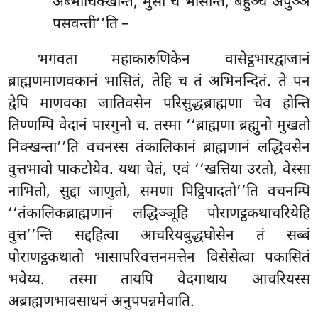
अब्भाचिक्खन्ति, मुसा च भासन्ति, बहुञ्च अपुञ्ञं
पसवन्ती’’ति –
भगवता महाकारुणिकेन वासेट्ठभारद्वाजानं
ब्राह्मणमाणवकानं भासितं, तेहि च तं अभिनन्दितं. ते पन
द्वेपि माणवका जातिवसेन परिसुद्धब्राह्मणा चेव होन्ति
तिण्णम्पि वेदानं पारगुनो च. तस्मा ‘‘ब्राह्मणा ब्रह्मुनो मुखतो
निक्खन्ता’’ति वचनस्स तंकालिकानं ब्राह्मणानं लद्धिवसेन
वुत्तभावो पाकटोयेव. यथा चेतं, एवं ‘‘खत्तिया उरतो, वेस्सा
नाभितो, सुद्दा जाणुतो, समणा पिट्ठिपादतो’’ति वचनम्पि
‘‘तंकालिकब्राह्मणानं लद्धिञ्ञूहि पोराणट्ठकथाचरियेहि
वुत्त’’न्ति सद्दहित्वा आचरियबुद्धघोसेन तं सब्बं
पोराणट्ठकथातो भासापरिवत्तनमत्तेन विसेसेत्वा पकासितं
भवेय्य. तस्मा तायपि वेदगाथाय आचरियस्स
अब्राह्मणभावसाधनं अनुपपन्नमेवाति.