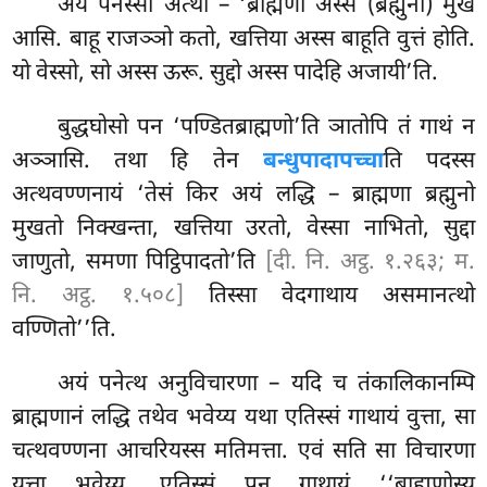
अयं पनस्सा अत्थो – ‘ब्राह्मणो अस्स (ब्रह्मुनो) मुखं
आसि. बाहू राजञ्ञो कतो, खत्तिया अस्स बाहूति वुत्तं होति.
यो वेस्सो, सो अस्स ऊरू. सुद्दो अस्स पादेहि अजायी’ति.
बुद्धघोसो पन ‘पण्डितब्राह्मणो’ति ञातोपि तं गाथं न
अञ्ञासि. तथा हि तेन
बन्धुपादापच्चा
ति पदस्स
अत्थवण्णनायं ‘तेसं किर अयं लद्धि – ब्राह्मणा ब्रह्मुनो
मुखतो निक्खन्ता, खत्तिया उरतो, वेस्सा नाभितो, सुद्दा
जाणुतो, समणा पिट्ठिपादतो’ति
[दी. नि. अट्ठ. १.२६३; म.
नि. अट्ठ. १.५०८]
तिस्सा वेदगाथाय असमानत्थो
वण्णितो’’ति.
अयं पनेत्थ अनुविचारणा – यदि च तंकालिकानम्पि
ब्राह्मणानं लद्धि तथेव भवेय्य यथा एतिस्सं गाथायं वुत्ता, सा
चत्थवण्णना आचरियस्स मतिमत्ता. एवं सति सा विचारणा
युत्ता भवेय्य. एतिस्सं पन गाथायं ‘‘ब्राह्मणोस्य