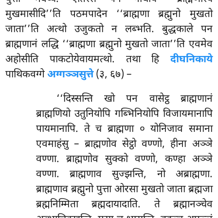
मुखमासीदि’’ति पठमपादेन ‘‘ब्राह्मणा ब्रह्मुनो मुखतो
जाता’’ति अत्थो उजुकतो न लब्भति. बुद्धकाले पन
ब्राह्मणानं लद्धि ‘‘ब्राह्मणा ब्रह्मुनो मुखतो जाता’’ति एवमेव
अहोसीति पाकटोयेवायमत्थो. तथा हि
दीघनिकाये
पाथिकवग्गे
अग्गञ्ञसुत्ते
(३, ६७) –
‘‘दिस्सन्ति खो पन वासेट्ठ ब्राह्मणानं
ब्राह्मणियो उतुनियोपि गब्भिनियोपि विजायमानापि
पायमानापि. ते च ब्राह्मणा
० योनिजाव समाना
एवमाहंसु – ब्राह्मणोव सेट्ठो वण्णो, हीना अञ्ञे
वण्णा. ब्राह्मणोव सुक्को वण्णो, कण्हा अञ्ञे
वण्णा. ब्राह्मणाव सुज्झन्ति, नो अब्राह्मणा.
ब्राह्मणाव ब्रह्मुनो पुत्ता ओरसा मुखतो जाता ब्रह्मजा
ब्रह्मनिम्मिता ब्रह्मदायादाति. ते ब्रह्मानञ्चेव