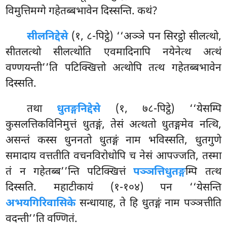
विमुत्तिमग्गे गहेतब्बभावेन दिस्सन्ति. कथं?
सीलनिद्देसे
(१, ८-पिट्ठे) ‘‘अञ्ञे पन सिरट्ठो सीलत्थो,
सीतलत्थो सीलत्थोति एवमादिनापि नयेनेत्थ अत्थं
वण्णयन्ती’’ति पटिक्खित्तो अत्थोपि तत्थ गहेतब्बभावेन
दिस्सति.
तथा
धुतङ्गनिद्देसे
(१, ७८-पिट्ठे) ‘‘येसम्पि
कुसलत्तिकविनिमुत्तं धुतङ्गं, तेसं अत्थतो धुतङ्गमेव नत्थि,
असन्तं कस्स धुननतो धुतङ्गं नाम भविस्सति, धुतगुणे
समादाय वत्ततीति वचनविरोधोपि च नेसं आपज्जति, तस्मा
तं न गहेतब्ब’’न्ति पटिक्खित्तं
पञ्ञत्तिधुतङ्ग
म्पि तत्थ
दिस्सति. महाटीकायं (१-१०४) पन ‘‘येसन्ति
अभयगिरिवासिके
सन्धायाह, ते हि धुतङ्गं नाम पञ्ञत्तीति
वदन्ती’’ति वण्णितं.