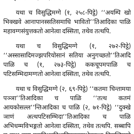
यथा च विसुद्धिमग्गे (१, २५८-पिट्ठे) ‘‘अयम्पि खो
भिक्खवे आनापानस्सतिसमाधि भावितो’’तिआदिका पाळि
महावग्गसंयुत्तकतो आनेत्वा दस्सिता, तथेव तत्थपि.
यथा च विसुद्धिमग्गे (१, २७२-पिट्ठे)
‘‘अस्सासादिमज्झपरियोसानं सतिया अनुगच्छतो’’तिआदि
पाळि च (१, २७३-पिट्ठे) ककचूपमपाळि च
पटिसम्भिदामग्गतो आनेत्वा दस्सिता, तथेव तत्थपि.
यथा च विसुद्धिमग्गे (२, ६९-पिट्ठे) ‘‘कतमा चिन्तामया
पञ्ञा’’तिआदिका च पाळि ‘‘तत्थ कतमं
आयकोसल्ल’’न्तिआदिका च पाळि (२, ७१-पिट्ठे) ‘‘दुक्खे
ञाणं अत्थपटिसम्भिदा’’तिआदिका च पाळि
अभिधम्मविभङ्गतो आनेत्वा दस्सिता, तथेव तत्थपि. सब्बापि