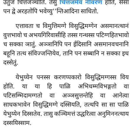
उतुजं चित्तजञ्चाति. तेसु
चित्तजमेव नीवरणं
होति, सेसा
पन द्वे अरहतोपि भवेय्यु’’न्तिआदिना साधितो.
एत्तावता च विमुत्तिमग्गे विसुद्धिमग्गेन असमानत्थानं
वुत्तभावो च अभयगिरिवासीहि तस्स गन्थस्स पटिग्गहितभावो
च सक्का ञातुं. अञ्ञानिपि पन ईदिसानि असमानवचनानि
बहूनि तत्थ संविज्जन्तियेव, तानि पन सब्बानि न सक्का इध
दस्सेतुं.
येभुय्येन पनस्स करणप्पकारो विसुद्धिमग्गस्स विय
होति. या या हि पाळि अभिधम्मविभङ्गतो वा
पटिसम्भिदामग्गतो वा अञ्ञसुत्तन्तेहि वा आनेत्वा
साधकभावेन विसुद्धिमग्गे दस्सियति, तत्थपि सा सा पाळि
येभुय्येन दिस्सतेव. तासु कञ्चिमत्तं उद्धरित्वा अनुमिननत्थाय
दस्सयिस्साम.