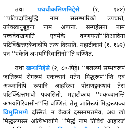
तथा
पथवीकसिणनिद्देसे
(१, १४४)
‘‘पटिपदाविसुद्धि नाम ससम्भारिको उपचारो,
उपेक्खानुब्रूहना नाम अप्पना, सम्पहंसना नाम
पच्चवेक्खणाति एवमेके वण्णयन्ती’’तिआदिना
पटिक्खित्तएकेवादोपि तत्थ दिस्सति. महाटीकायं (१, १७२)
पन ‘‘एकेति अभयगिरिवासिनो’’ति वण्णितं.
तथा
खन्धनिद्देसे
(२, ८०-पिट्ठे) ‘‘बलरूपं सम्भवरूपं
जातिरूपं रोगरूपं एकच्चानं मतेन मिद्धरूप’’न्ति एवं
अञ्ञानिपि रूपानि आहरित्वा पोराणट्ठकथायं तेसं
पटिक्खित्तभावो पकासितो. महाटीकायं ‘‘एकच्चानन्ति
अभयगिरिवासीन’’न्ति वण्णितं. तेसु जातिरूपं मिद्धरूपञ्च
विमुत्तिमग्गे
दस्सितं. न केवलं दस्सनमत्तमेव, अथ खो
मिद्धरूपस्स अत्थिभावोपि ‘‘मिद्धं नाम तिविधं आहारजं