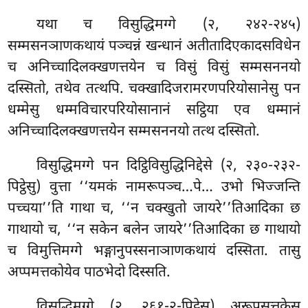
यथा च विसुद्धिमग्गे (२, २४२-२४५)
सम्मसनञाणकथायं पञ्चन्नं खन्धानं अतीतादिएकादसविधेन
च अनिच्चादिलक्खणत्तयेन च विसुं विसुं सम्मसननयो
दस्सितो, तथेव तत्थपि. चक्खादिजरामरणपरियोसानेसु पन
धम्मेसु धम्मविचारपरियोसानानं सट्ठिया एव धम्मानं
अनिच्चादिलक्खणत्तयेन सम्मसननयो तत्थ दस्सितो.
विसुद्धिमग्गे
पन दिट्ठिविसुद्धिनिद्देसे (२, २३०-२३२-
पिट्ठेसु) वुत्ता ‘‘यमकं नामरूपञ्च…पे… उभो भिज्जन्ति
पच्चया’’ति गाथा च, ‘‘न चक्खुतो जायरे’’तिआदिका छ
गाथायो च, ‘‘न सकेन बलेन जायरे’’तिआदिका छ गाथायो
च विमुत्तिमग्गे भङ्गानुपस्सनाञाणकथायं दस्सिता. तासु
अप्पमत्तकोयेव पाठभेदो दिस्सति.
विसुद्धिमग्गे (२, २६१-२-पिट्ठेसु) अरूपसत्तकेसु