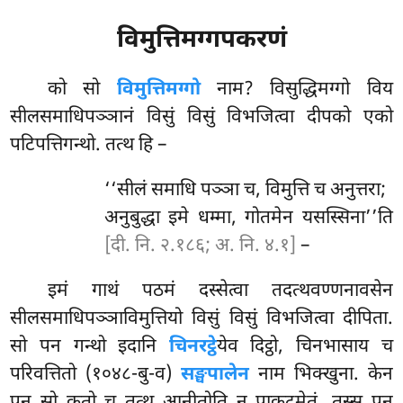
विमुत्तिमग्गपकरणं
को सो
विमुत्तिमग्गो
नाम? विसुद्धिमग्गो विय
सीलसमाधिपञ्ञानं विसुं विसुं विभजित्वा दीपको एको
पटिपत्तिगन्थो. तत्थ हि –
‘‘सीलं समाधि पञ्ञा च, विमुत्ति च अनुत्तरा;
अनुबुद्धा इमे धम्मा, गोतमेन यसस्सिना’’ति
[दी. नि. २.१८६; अ. नि. ४.१]
–
इमं
गाथं पठमं दस्सेत्वा तदत्थवण्णनावसेन
सीलसमाधिपञ्ञाविमुत्तियो विसुं विसुं विभजित्वा दीपिता.
सो पन गन्थो इदानि
चिनरट्ठे
येव दिट्ठो, चिनभासाय च
परिवत्तितो (१०४८-बु-व)
सङ्घपालेन
नाम भिक्खुना. केन
पन सो कुतो च तत्थ आनीतोति न पाकटमेतं. तस्स पन