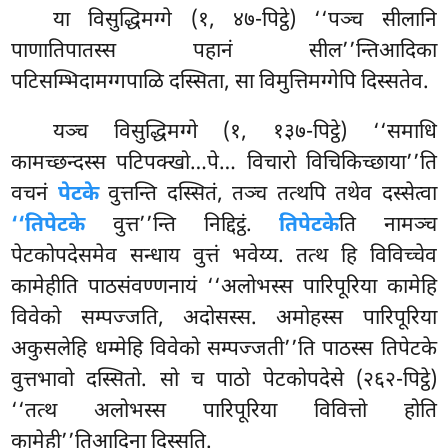
या विसुद्धिमग्गे (१, ४७-पिट्ठे) ‘‘पञ्च सीलानि
पाणातिपातस्स पहानं सील’’न्तिआदिका
पटिसम्भिदामग्गपाळि दस्सिता, सा विमुत्तिमग्गेपि दिस्सतेव.
यञ्च विसुद्धिमग्गे (१, १३७-पिट्ठे) ‘‘समाधि
कामच्छन्दस्स पटिपक्खो…पे… विचारो विचिकिच्छाया’’ति
वचनं
पेटके
वुत्तन्ति दस्सितं, तञ्च तत्थपि तथेव दस्सेत्वा
‘‘तिपेटके
वुत्त’’न्ति निद्दिट्ठं.
तिपेटके
ति नामञ्च
पेटकोपदेसमेव सन्धाय वुत्तं भवेय्य. तत्थ हि विविच्चेव
कामेहीति पाठसंवण्णनायं ‘‘अलोभस्स पारिपूरिया कामेहि
विवेको सम्पज्जति, अदोसस्स. अमोहस्स पारिपूरिया
अकुसलेहि धम्मेहि विवेको
सम्पज्जती’’ति पाठस्स तिपेटके
वुत्तभावो दस्सितो. सो च पाठो पेटकोपदेसे (२६२-पिट्ठे)
‘‘तत्थ अलोभस्स पारिपूरिया विवित्तो होति
कामेही’’तिआदिना दिस्सति.