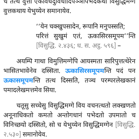
च तत्थ वुत्ता एकविधदुविधादिपञ्ञापभेदकथा विसुद्धिमग्गे
वुत्तकथाय येभुय्येन समानायेव.
‘‘येन चक्खुपसादेन, रूपानि मनुपस्सति;
परित्तं सुखुमं एतं, ऊकासिरसमूपम’’न्ति
[विसुद्धि. २.४३६; ध. स. अट्ठ. ५९६]
–
अयम्पि गाथा विमुत्तिमग्गेपि आयस्मता सारिपुत्तत्थेरेन
भासितभावेनेव दस्सिता.
ऊकासिरसमूपम
न्ति पदं पन
ऊकासमूपम
न्ति तत्थ दिस्सति, तञ्च परम्परलेखकानं
पमादलेखमत्तमेव सिया.
चतूसु सच्चेसु विसुद्धिमग्गे विय वचनत्थतो लक्खणतो
अनूनाधिकतो कमतो अन्तोगधानं पभेदतो उपमातो च
विनिच्छयो दस्सितो, सो च येभुय्येन विसुद्धिमग्गेन
[विसुद्धि.
२.५३०]
समानोयेव.