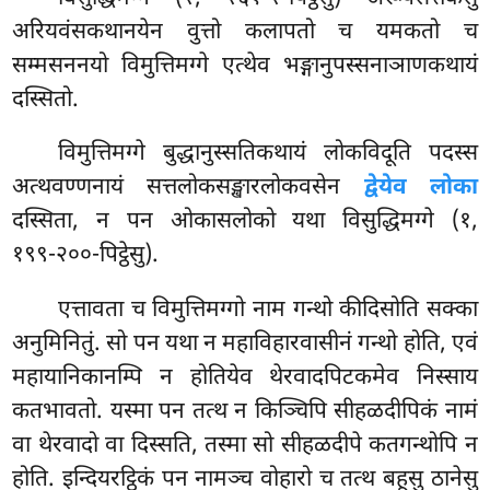
अरियवंसकथानयेन वुत्तो कलापतो च यमकतो च
सम्मसननयो विमुत्तिमग्गे एत्थेव भङ्गानुपस्सनाञाणकथायं
दस्सितो.
विमुत्तिमग्गे बुद्धानुस्सतिकथायं लोकविदूति पदस्स
अत्थवण्णनायं सत्तलोकसङ्खारलोकवसेन
द्वेयेव लोका
दस्सिता, न पन ओकासलोको यथा विसुद्धिमग्गे (१,
१९९-२००-पिट्ठेसु).
एत्तावता च विमुत्तिमग्गो नाम गन्थो कीदिसोति सक्का
अनुमिनितुं. सो पन यथा न महाविहारवासीनं गन्थो होति, एवं
महायानिकानम्पि न होतियेव थेरवादपिटकमेव निस्साय
कतभावतो. यस्मा पन तत्थ न किञ्चिपि सीहळदीपिकं नामं
वा थेरवादो वा दिस्सति, तस्मा सो सीहळदीपे कतगन्थोपि न
होति. इन्दियरट्ठिकं पन नामञ्च वोहारो च तत्थ बहूसु ठानेसु