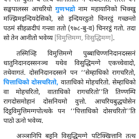
सङ्घपालस्स आचरियो
गुणभद्रो
नाम महायानिको भिक्खु
मज्झिमइन्दियदेसिको, सो इन्दियरट्ठतो चिनरट्ठं गच्छन्तो
पठमं सीहळदीपं गन्त्वा ततो (९७८-बु-व) चिनरट्ठं गतो. तदा
सो तेन आनीतो भवेय्य
[विमुत्तिमग्ग, विसुद्धिमग्ग]
.
तस्मिञ्हि विमुत्तिमग्गे पुब्बाचिण्णनिदानदस्सनं
धातुनिदानदस्सनञ्च यथेव विसुद्धिमग्गे एकच्चेवादो,
तथेवागतं. दोसनिदानदस्सने पन ‘‘सेम्हाधिको रागचरितो,
पित्ताधिको दोसचरितो,
वाताधिको मोहचरितो. सेम्हाधिको
वा मोहचरितो, वाताधिको रागचरितो’’ति तिण्णम्पि
रागदोसमोहानं दोसनियमो वुत्तो. आचरियबुद्धघोसेन
दिट्ठविमुत्तिमग्गपोत्थके पन ‘‘पित्ताधिको दोसचरितो’’ति
पाठो ऊनो भवेय्य.
अञ्ञानिपि बहूनि विसुद्धिमग्गे पटिक्खित्तानि तत्थ