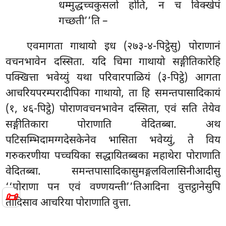
धम्मुद्धच्चकुसलो होति, न च विक्खेपं
गच्छती’’ति –
एवमागता गाथायो इध (२७३-४-पिट्ठेसु) पोराणानं
वचनभावेन दस्सिता. यदि चिमा गाथायो सङ्गीतिकारेहि
पक्खित्ता भवेय्युं यथा परिवारपाळियं (३-पिट्ठे) आगता
आचरियपरम्परादीपिका गाथायो, ता हि समन्तपासादिकायं
(१, ४६-पिट्ठे) पोराणवचनभावेन दस्सिता, एवं सति तेयेव
सङ्गीतिकारा पोराणाति वेदितब्बा. अथ
पटिसम्भिदामग्गदेसकेनेव भासिता भवेय्युं, ते विय
गरुकरणीया पच्चयिका सद्धायितब्बका महाथेरा पोराणाति
वेदितब्बा. समन्तपासादिकासुमङ्गलविलासिनीआदीसु
‘‘पोराणा पन एवं वण्णयन्ती’’तिआदिना वुत्तट्ठानेसुपि
📜
तादिसाव आचरिया पोराणाति वुत्ता.