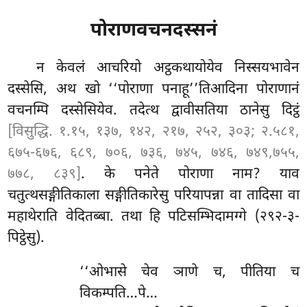
पोराणवचनदस्सनं
न केवलं आचरियो अट्ठकथायोयेव निस्सयभावेन
दस्सेसि, अथ खो ‘‘पोराणा पनाहू’’तिआदिना पोराणानं
वचनम्पि दस्सेसियेव. तदेत्थ द्वावीसतिया ठानेसु दिट्ठं
[विसुद्धि. १.१५, १३७, १४२, २१७, २५२, ३०३; २.५८१,
६७५-६७६, ६८९, ७०६, ७३६, ७४५, ७४६, ७४९,७५५,
७७८, ८३९]
. के पनेते पोराणा नाम? याव
चतुत्थसङ्गीतिकाला सङ्गीतिकारेसु परियापन्ना वा
तादिसा वा
महाथेराति वेदितब्बा. तथा हि पटिसम्भिदामग्गे (२९२-३-
पिट्ठेसु).
‘‘ओभासे चेव ञाणे च, पीतिया च
विकम्पति…पे…