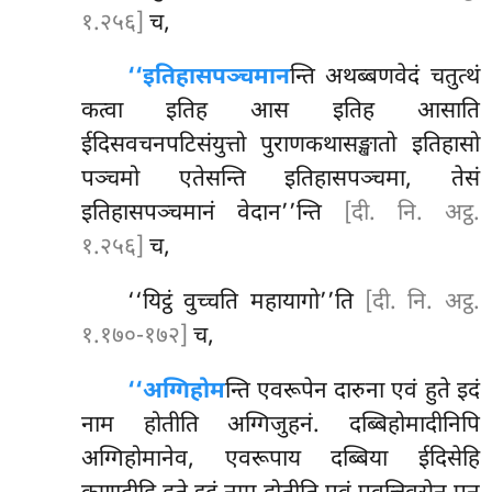
१.२५६]
च,
‘‘इतिहासपञ्चमान
न्ति अथब्बणवेदं चतुत्थं
कत्वा इतिह आस इतिह आसाति
ईदिसवचनपटिसंयुत्तो पुराणकथासङ्खातो इतिहासो
पञ्चमो एतेसन्ति इतिहासपञ्चमा, तेसं
इतिहासपञ्चमानं वेदान’’न्ति
[दी. नि. अट्ठ.
१.२५६]
च,
‘‘यिट्ठं वुच्चति महायागो’’ति
[दी. नि. अट्ठ.
१.१७०-१७२]
च,
‘‘अग्गिहोम
न्ति
एवरूपेन दारुना एवं हुते इदं
नाम होतीति अग्गिजुहनं. दब्बिहोमादीनिपि
अग्गिहोमानेव, एवरूपाय दब्बिया ईदिसेहि