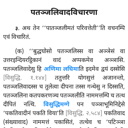
पतञ्जलिवादविचारणा
. अथ तेन ‘‘पातञ्जलीमतं परिवत्तेती’’ति वचनम्पि
३
एवं विचारितं.
(क) ‘‘बुद्धघोसो पतञ्जलिस्स वा अञ्ञेसं वा
उत्तरइन्दियरट्ठिकानं वादं अप्पकमेव अञ्ञासि.
पतञ्जलिवादेसु हि
अणिमा लघिमा
ति इदमेव द्वयं दस्सेसि
[विसुद्धि. १.१४४]
ततुत्तरि योगसुत्तं अजानन्तो,
पतञ्जलिवादस्स च तुलेत्वा दीपना तस्स गन्थेसु न दिस्सति,
पतञ्जलिना कतपकरणञ्च पतञ्जलीति नाममत्तम्पि च तत्थ
दीपितं नत्थि.
विसुद्धिमग्गे
पन पञ्ञाभूमिनिद्देसे
‘पकतिवादीनं पकति विया’ति
[विसुद्धि. २.५८४]
पकतिवाद
(संख्यावाद) नाममत्तं पकासितं, तत्थेव च ‘पटिञ्ञा