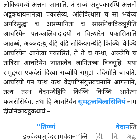
लोकियगन्थं अत्तना जानाति, तं सब्बं अनुपकारम्पि अत्तनो
अट्ठकथायमानेत्वा पकासेय्य, अतिवित्थारा च सा भवेय्य
अपरिसुद्धा च असम्मानिता च सासनिकविञ्ञूहीति
आचरियेन पतञ्जलिवादादयो न वित्थारेन पकासिताति
ञातब्बं, अञ्ञदत्थु येहि येहि लोकियगन्थेहि किञ्चि किञ्चि
आचरियेन आनेत्वा पकासितं, ते ते च गन्था, अञ्ञेपि च
तादिसा आचरियेन ञातात्वेव जानितब्बा विञ्ञूहि, यथा
समुद्दस्स एकदेसं दिस्वा सब्बोपि समुद्दो एदिसोति ञायति.
आचरियो पन यत्थ यत्थ वेदपटिसंयुत्तवचनानि आगतानि,
तत्थ तत्थ वेदगन्थेहिपि किञ्चि किञ्चि आनेत्वा
पकासेसियेव. तथा हि आचरियेन
सुमङ्गलविलासिनियं
नाम
दीघनिकायट्ठकथायं –
‘‘तिण्णं वेदान
न्ति
इरुवेदयजुवेदसामवेदान’’न्ति
[दी. नि. अट्ठ.