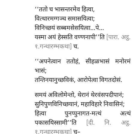
‘‘ततो च भासन्तरमेव हित्वा,
वित्थारमग्गञ्च समासयित्वा;
विनिच्छयं सब्बमसेसयित्वा…पे…
यस्मा अयं हेस्सति वण्णनापी’’ति
[पारा. अट्ठ.
१.गन्थारम्भकथा]
च.
‘‘अपनेत्वान ततोहं, सीहळभासं मनोरमं
भासं;
तन्तिनयानुच्छविकं, आरोपेत्वा विगतदोसं.
समयं अविलोमेन्तो, थेरानं थेरवंसपदीपानं;
सुनिपुणविनिच्छयानं, महाविहारे निवासिनं;
हित्वा पुनप्पुनागत-मत्थं अत्थं
पकासयिस्सामी’’ति
[दी. नि. अट्ठ.
१.गन्थारम्भकथा]
च–