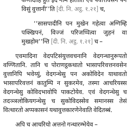
कणादीहि हुते इदं नाम होतीति एवं पवत्तिवसेन पन
विसुं वुत्तानी’’ति
[दी. नि. अट्ठ. १.२१]
च,
‘‘सासपादीनि पन मुखेन गहेत्वा अग्गिम्हि
पक्खिपनं, विज्जं परिजप्पित्वा जुहनं वा
मुखहोम’’न्ति
[दी. नि. अट्ठ. १.२१]
च –
एवमादिना वेदपटिसंयुत्तवचनानि वेदगन्थानुरूपतो
वण्णितानि. तानि च पोराणट्ठकथातो भासापरिवत्तनवसेन
वुत्तानिपि भवेय्युं, वेदगन्थेसु पन अकोविदेन याथावतो
भासापरिवत्तनं कातुम्पि न सुकरमेव, तस्मा आचरियस्स
वेदगन्थेसु कोविदभावोपि पाकटोयेव. एवं वेदगन्थेसु च
तदञ्ञलोकियगन्थेसु च सुकोविदस्सेव समानस्स तेसं
वित्थारतो अप्पकासनं यथावुत्तकारणेनेवाति वेदितब्बं.
अपि च आचरियो अत्तनो गन्थारम्भेयेव –