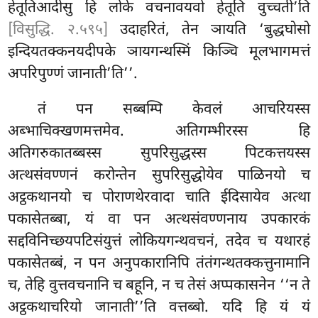
हेतूतिआदीसु हि लोके वचनावयवो
हेतूति वुच्चती’ति
[विसुद्धि. २.५९५]
उदाहरितं, तेन ञायति ‘बुद्धघोसो
इन्दियतक्कनयदीपके ञायगन्थस्मिं किञ्चि मूलभागमत्तं
अपरिपुण्णं जानाती’ति’’.
तं पन सब्बम्पि केवलं आचरियस्स
अब्भाचिक्खणमत्तमेव. अतिगम्भीरस्स हि
अतिगरुकातब्बस्स सुपरिसुद्धस्स पिटकत्तयस्स
अत्थसंवण्णनं करोन्तेन सुपरिसुद्धोयेव पाळिनयो च
अट्ठकथानयो च पोराणथेरवादा चाति ईदिसायेव अत्था
पकासेतब्बा, यं वा पन अत्थसंवण्णनाय उपकारकं
सद्दविनिच्छयपटिसंयुत्तं लोकियगन्थवचनं, तदेव च यथारहं
पकासेतब्बं, न पन अनुपकारानिपि तंतंगन्थतक्कत्तुनामानि
च, तेहि वुत्तवचनानि च बहूनि, न च तेसं अप्पकासनेन ‘‘न ते
अट्ठकथाचरियो जानाती’’ति वत्तब्बो. यदि हि यं यं