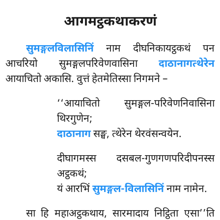
आगमट्ठकथाकरणं
सुमङ्गलविलासिनिं
नाम दीघनिकायट्ठकथं पन
आचरियो सुमङ्गलपरिवेणवासिना
दाठानागत्थेरेन
आयाचितो अकासि. वुत्तं हेतमेतिस्सा निगमने –
‘‘आयाचितो
सुमङ्गल-परिवेणनिवासिना
थिरगुणेन;
दाठानाग
सङ्घ, त्थेरेन थेरवंसन्वयेन.
दीघागमस्स दसबल-गुणगणपरिदीपनस्स
अट्ठकथं;
यं आरभिं
सुमङ्गल-विलासिनिं
नाम नामेन.
सा हि महाअट्ठकथाय, सारमादाय निट्ठिता एसा’’ति