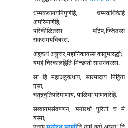
धम्मकथानयनिपुणेहि, धम्मकथिकेहि
अपरिमाणेहि;
परिकीळितस्स पटिप,ज्जितस्स
सकसमयचित्रस्स.
अट्ठकथं अङ्गुत्तर,महानिकायस्स कातुमारद्धो;
यमहं चिरकालट्ठिति-मिच्छन्तो सासनवरस्स.
सा हि महाअट्ठकथाय, सारमादाय निट्ठिता
एसा;
चतुन्नवुतिपरिमाणाय, पाळिया भाणवारेहि.
सब्बागमसंवण्णन, मनोरथो पूरितो च मे
यस्मा;
एताय
मनोरथ पूरणी
ति नामं ततो अस्सा’’ति