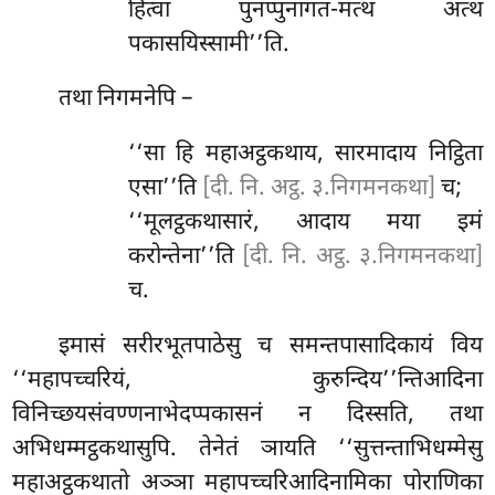
हित्वा पुनप्पुनागत-मत्थं अत्थं
पकासयिस्सामी’’ति.
तथा निगमनेपि –
‘‘सा हि महाअट्ठकथाय, सारमादाय निट्ठिता
एसा’’ति
[दी. नि. अट्ठ. ३.निगमनकथा]
च;
‘‘मूलट्ठकथासारं, आदाय मया इमं
करोन्तेना’’ति
[दी. नि. अट्ठ. ३.निगमनकथा]
च.
इमासं सरीरभूतपाठेसु च समन्तपासादिकायं विय
‘‘महापच्चरियं, कुरुन्दिय’’न्तिआदिना
विनिच्छयसंवण्णनाभेदप्पकासनं न दिस्सति, तथा
अभिधम्मट्ठकथासुपि.
तेनेतं ञायति ‘‘सुत्तन्ताभिधम्मेसु
महाअट्ठकथातो अञ्ञा महापच्चरिआदिनामिका पोराणिका