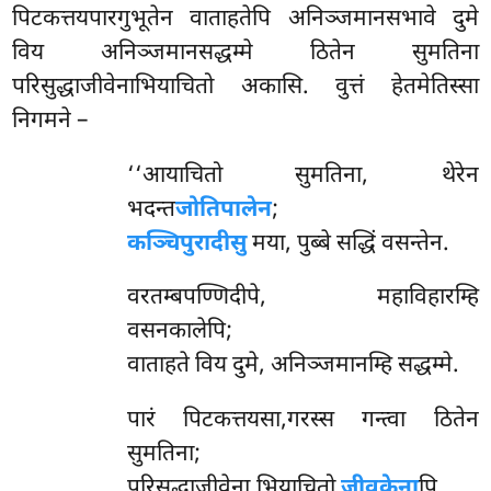
पिटकत्तयपारगुभूतेन वाताहतेपि अनिञ्जमानसभावे दुमे
विय अनिञ्जमानसद्धम्मे ठितेन सुमतिना
परिसुद्धाजीवेनाभियाचितो अकासि. वुत्तं हेतमेतिस्सा
निगमने –
‘‘आयाचितो सुमतिना, थेरेन
भदन्त
जोतिपालेन
;
कञ्चिपुरादीसु
मया, पुब्बे सद्धिं वसन्तेन.
वरतम्बपण्णिदीपे,
महाविहारम्हि
वसनकालेपि;
वाताहते विय दुमे, अनिञ्जमानम्हि सद्धम्मे.
पारं पिटकत्तयसा,गरस्स गन्त्वा ठितेन
सुमतिना;
परिसुद्धाजीवेना,भियाचितो
जीवकेना
पि.