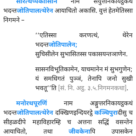
सारत्थप्पकासिनिं
नाम संयुत्तनिकायट्ठकथं
भदन्त
जोतिपालत्थेरेन
आयाचितो अकासि. वुत्तं हेतमेतिस्सा
निगमने –
‘‘एतिस्सा करणत्थं, थेरेन
भदन्त
जोतिपालेन;
सुचिसीलेन सुभासितस्स पकासयन्तञाणेन.
सासनविभूतिकामेन, याचमानेन मं सुभगुणेन;
यं समधिगतं पुञ्ञं, तेनापि जनो सुखी
भवतू’’ति
[सं. नि. अट्ठ. ३.५.निगमनकथा]
.
मनोरथपूरणिं
नाम अङ्गुत्तरनिकायट्ठकथं
भदन्त
जोतिपालत्थेरेन
दक्खिणइन्दियरट्ठे
कञ्चिपुरा
दीसु च
सीहळदीपे महाविहारम्हि च अत्तना सद्धिं वसन्तेन
आयाचितो, तथा
जीवकेना
पि उपासकेन