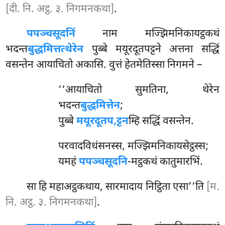
[दी. नि. अट्ठ. ३. निगमनकथा]
.
पपञ्चसूदनिं
नाम मज्झिमनिकायट्ठकथं
भदन्त
बुद्धमित्तत्थेरेन
पुब्बे मयूरदूतपट्टने अत्तना सद्धिं
वसन्तेन आयाचितो अकासि. वुत्तं हेतमेतिस्सा निगमने –
‘‘आयाचितो सुमतिना, थेरेन
भदन्त
बुद्धमित्तेन
;
पुब्बे
मयूरदूतप,ट्टन
म्हि सद्धिं वसन्तेन.
परवादविधंसनस्स, मज्झिमनिकायसेट्ठस्स;
यमहं
पपञ्चसूदनि
-मट्ठकथं कातुमारभिं.
सा हि महाअट्ठकथाय, सारमादाय निट्ठिता एसा’’ति
[म.
नि. अट्ठ. ३. निगमनकथा]
.