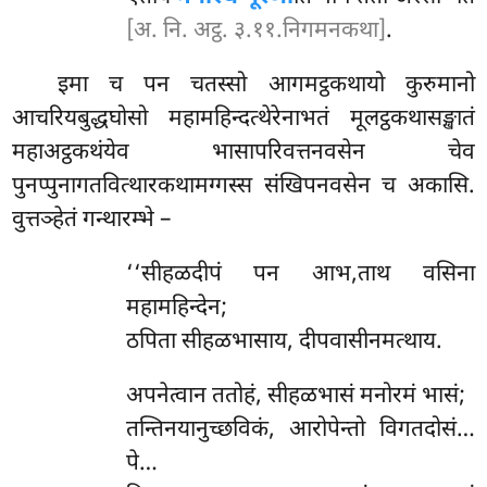
[अ. नि. अट्ठ. ३.११.निगमनकथा]
.
इमा च पन चतस्सो आगमट्ठकथायो कुरुमानो
आचरियबुद्धघोसो महामहिन्दत्थेरेनाभतं मूलट्ठकथासङ्खातं
महाअट्ठकथंयेव भासापरिवत्तनवसेन चेव
पुनप्पुनागतवित्थारकथामग्गस्स संखिपनवसेन च अकासि.
वुत्तञ्हेतं गन्थारम्भे –
‘‘सीहळदीपं पन आभ,ताथ वसिना
महामहिन्देन;
ठपिता सीहळभासाय, दीपवासीनमत्थाय.
अपनेत्वान ततोहं, सीहळभासं मनोरमं भासं;
तन्तिनयानुच्छविकं, आरोपेन्तो विगतदोसं…
पे…