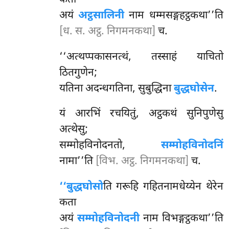
अयं
अट्ठसालिनी
नाम धम्मसङ्गहट्ठकथा’’ति
[ध. स. अट्ठ. निगमनकथा]
च.
‘‘अत्थप्पकासनत्थं, तस्साहं याचितो
ठितगुणेन;
यतिना अदन्धगतिना, सुबुद्धिना
बुद्धघोसेन
.
यं आरभिं रचयितुं, अट्ठकथं सुनिपुणेसु
अत्थेसु;
सम्मोहविनोदनतो,
सम्मोहविनोदनिं
नामा’’ति
[विभ. अट्ठ. निगमनकथा]
च.
‘‘बुद्धघोसो
ति गरूहि गहितनामधेय्येन थेरेन
कता
अयं
सम्मोहविनोदनी
नाम विभङ्गट्ठकथा’’ति