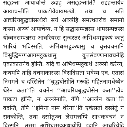
सद्दहन्ता आयाचन्ति उदाहु असद्दहन्ताति? सद्दहन्तायेव
आयाचन्तीति पाकटोयेवायमत्थो. तथा च सति
आचरियबुद्धघोसत्थेरो सयं अञ्ञेहि समत्थतरोव समानो
कस्मा अञ्ञं आयाचेय्य. न हि सद्धासम्पन्नस्स थामसम्पन्नस्स
योब्बनसम्पन्नस्स आचरियस्स सुन्दरतरं अभिधम्मट्ठकथं कातुं
भारियं भविस्सति. अभिधम्मट्ठकथासु च वुत्तवचनानि
विसुद्धिमग्गआगमट्ठकथासु वुत्तसंवण्णनावचनेहि
एकाकारानेव होन्ति. यदि च अभिधम्मट्ठकथं अञ्ञो करेय्य,
कथमपि ताहि वचनाकारस्स विसदिसता भवेय्य एव. एतासं
निगमने च दस्सितेन ‘‘बुद्धघोसोति गरूहि गहितनामधेय्येन
थेरेन कता’’ति वचनेन ‘‘आचरियबुद्धघोसेन कता’’त्वेव
पाकटा होन्ति, न अञ्ञेनाति. येपि ‘‘अञ्ञेन कता’’ति
वदन्ति, तेपि ‘‘इमिना नाम थेरेना’’ति एकंसतो दस्सेतुं न
सक्कोन्ति, तथा दस्सेतुञ्च लेसमत्तम्पि साधकवचनं न
दिस्सति. तस्मा अभिधम्मट्ठकथायोपि इदानि आचरियेहि