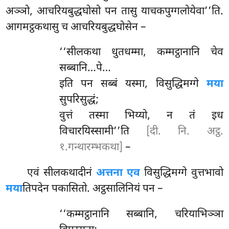
अञ्ञो, आचरियबुद्धघोसो पन तासु याचकपुग्गलोयेवा’’ति.
आगमट्ठकथासु च आचरियबुद्धघोसेन –
‘‘सीलकथा धुतधम्मा, कम्मट्ठानानि चेव
सब्बानि…पे…
इति पन सब्बं यस्मा, विसुद्धिमग्गे
मया
सुपरिसुद्धं;
वुत्तं तस्मा भिय्यो, न तं इध
विचारयिस्सामी’’ति
[दी. नि. अट्ठ.
१.गन्थारम्भकथा]
–
एवं सीलकथादीनं
अत्तना एव
विसुद्धिमग्गे वुत्तभावो
मया
तिपदेन पकासितो. अट्ठसालिनियं पन –
‘‘कम्मट्ठानानि सब्बानि, चरियाभिञ्ञा