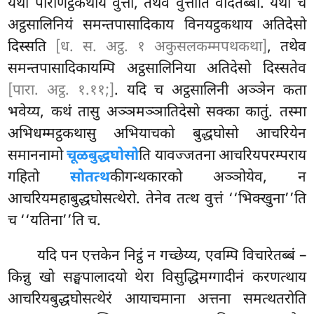
यथा पोराणट्ठकथायं वुत्तो, तथेव वुत्तोति वेदितब्बो. यथा च
अट्ठसालिनियं समन्तपासादिकाय विनयट्ठकथाय अतिदेसो
दिस्सति
[ध. स. अट्ठ. १ अकुसलकम्मपथकथा]
, तथेव
समन्तपासादिकायम्पि अट्ठसालिनिया अतिदेसो दिस्सतेव
[पारा. अट्ठ. १.११;]
. यदि च अट्ठसालिनी अञ्ञेन कता
भवेय्य, कथं तासु अञ्ञमञ्ञातिदेसो सक्का कातुं. तस्मा
अभिधम्मट्ठकथासु अभियाचको बुद्धघोसो आचरियेन
समाननामो
चूळबुद्धघोसो
ति यावज्जतना आचरियपरम्पराय
गहितो
सोतत्थ
कीगन्थकारको अञ्ञोयेव, न
आचरियमहाबुद्धघोसत्थेरो. तेनेव तत्थ वुत्तं ‘‘भिक्खुना’’ति
च ‘‘यतिना’’ति च.
यदि पन एत्तकेन निट्ठं न गच्छेय्य, एवम्पि विचारेतब्बं –
किन्नु खो सङ्घपालादयो थेरा विसुद्धिमग्गादीनं करणत्थाय
आचरियबुद्धघोसत्थेरं आयाचमाना अत्तना समत्थतरोति