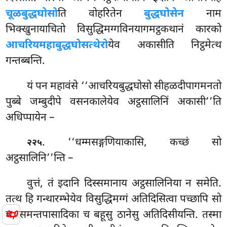
चूळबुद्धघोसो
ति वोहरितेन
बुद्धघोसेन
नाम
भिक्खुनायाचितो विसुद्धिमग्गविनयागमट्ठकथानं कारको
आचरियमहाबुद्धघोसत्थेरो
येव अकासीति निट्ठमेत्थ
गन्तब्बन्ति.
यं पन महावंसे ‘‘आचरियबुद्धघोसो सीहळदीपागमनतो
पुब्बे जम्बुदीपे वसनकालेयेव अट्ठसालिनिं अकासी’’ति
अधिप्पायेन –
. ‘‘धम्मसङ्गणियाकासि, कच्छं सो
२२५
अट्ठसालिनि’’न्ति –
वुत्तं,
तं इदानि दिस्समानाय अट्ठसालिनिया न समेति.
तत्थ हि गन्थारम्भेयेव विसुद्धिमग्गं अतिदिसित्वा पच्छापि सो
📜
च, समन्तपासादिका च बहूसु ठानेसु अतिदिसीयन्ति. तस्मा