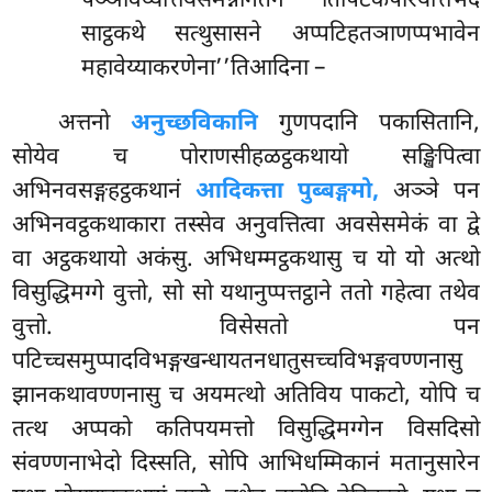
पञ्ञावेय्यत्तियसमन्नागतेन तिपिटकपरियत्तिभेदे
साट्ठकथे सत्थुसासने अप्पटिहतञाणप्पभावेन
महावेय्याकरणेना’’तिआदिना –
अत्तनो
अनुच्छविकानि
गुणपदानि पकासितानि,
सोयेव च पोराणसीहळट्ठकथायो सङ्खिपित्वा
अभिनवसङ्गहट्ठकथानं
आदिकत्ता पुब्बङ्गमो,
अञ्ञे पन
अभिनवट्ठकथाकारा तस्सेव अनुवत्तित्वा अवसेसमेकं वा द्वे
वा अट्ठकथायो अकंसु. अभिधम्मट्ठकथासु च यो यो अत्थो
विसुद्धिमग्गे वुत्तो, सो सो यथानुप्पत्तट्ठाने ततो गहेत्वा तथेव
वुत्तो. विसेसतो पन
पटिच्चसमुप्पादविभङ्गखन्धायतनधातुसच्चविभङ्गवण्णनासु
झानकथावण्णनासु च अयमत्थो अतिविय पाकटो, योपि च
तत्थ अप्पको कतिपयमत्तो विसुद्धिमग्गेन विसदिसो
संवण्णनाभेदो दिस्सति, सोपि आभिधम्मिकानं मतानुसारेन