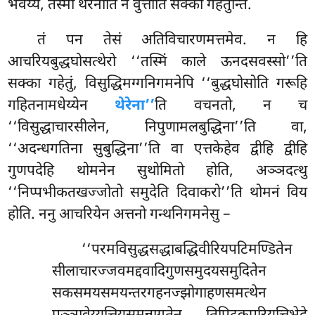
भवेय्य, तस्मा थेरेनाति न वुत्तोति सक्का गहेतुन्ति.
तं पन तेसं अतिविचारणमत्तमेव. न हि
आचरियबुद्धघोसत्थेरो ‘‘तस्मिं काले ऊनदसवस्सो’’ति
सक्का गहेतुं, विसुद्धिमग्गनिगमनेपि ‘‘बुद्धघोसोति गरूहि
गहितनामधेय्येन
थेरेना’’
ति वचनतो, न च
‘‘विसुद्धाचारसीलेन, निपुणामलबुद्धिना’’ति वा,
‘‘अदन्धगतिना सुबुद्धिना’’ति वा एत्तकेहेव द्वीहि द्वीहि
गुणपदेहि थोमनेन सुथोमितो होति, अञ्ञदत्थु
‘‘निप्पभीकतखज्जोतो समुदेति दिवाकरो’’ति थोमनं विय
होति. ननु आचरियेन अत्तनो गन्थनिगमनेसु –
‘‘परमविसुद्धसद्धाबद्धिवीरियपटिमण्डितेन
सीलाचारज्जवमद्दवादिगुणसमुदयसमुदितेन
सकसमयसमयन्तरगहनज्झोगाहणसमत्थेन