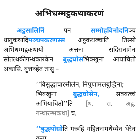
अभिधम्मट्ठकथाकरणं
अट्ठसालिनिं
पन
सम्मोहविनोदनि
ञ्च
धातुकथादि
पञ्चपकरणस्स
अट्ठकथञ्चाति तिस्सो
अभिधम्मट्ठकथायो अत्तना सदिसनामेन
सोतत्थकीगन्थकारकेन
बुद्धघोस
भिक्खुना आयाचितो
अकासि. वुत्तञ्हेतं तासु –
‘‘विसुद्धाचारसीलेन, निपुणामलबुद्धिना;
भिक्खुना
बुद्धघोसेन,
सक्कच्चं
अभियाचितो’’ति
[ध. स. अट्ठ.
गन्थारम्भकथा]
च.
‘‘बुद्धघोसो
ति गरूहि गहितनामधेय्येन थेरेन
कता