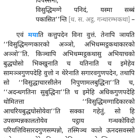
विपस्सना;
विसुद्धिमग्गे पनिदं, यस्मा सब्बं
पकासित’’न्ति
[ध. स. अट्ठ. गन्थारम्भकथा]
–
एवं
मया
ति कत्तुपदेन विना वुत्तं. तेनापि ञायति
‘‘विसुद्धिमग्गकारको अञ्ञो, अभिधम्मट्ठकथाकारको
अञ्ञो’’ति. किञ्चापि अभिधम्मट्ठकथासु अभियाचको
बुद्धघोसो भिक्खुनाति च यतिनाति च
इमेहेव
सामञ्ञगुणपदेहि वुत्तो न थेरेनाति सगारवगुणपदेन, तथापि
सो ‘‘विसुद्धाचारसीलेन निपुणामलबुद्धिना’’ति च,
‘‘अदन्धगतिना सुबुद्धिना’’ति च इमेहि अधिकगुणपदेहि
थोमितत्ता ‘‘विसुद्धिमग्गादिकारको
आचरियबुद्धघोसोयेवा’’ति सक्का गहेतुं. सो हि
उपसम्पन्नकालतोयेव पट्ठाय गन्थकोविदो
परियत्तिविसारदगुणसम्पन्नो, तस्मिञ्च काले ऊनदसवस्सो