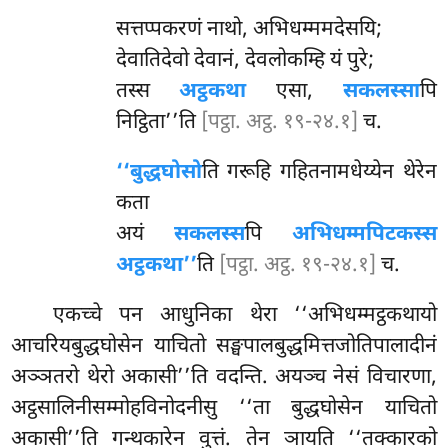
सत्तप्पकरणं नाथो, अभिधम्ममदेसयि;
देवातिदेवो देवानं, देवलोकम्हि यं पुरे;
तस्स
अट्ठकथा
एसा,
सकलस्सा
पि
निट्ठिता’’ति
[पट्ठा. अट्ठ. १९-२४.१]
च.
‘‘बुद्धघोसो
ति गरूहि गहितनामधेय्येन थेरेन
कता
अयं
सकलस्स
पि
अभिधम्मपिटकस्स
अट्ठकथा’’
ति
[पट्ठा. अट्ठ. १९-२४.१]
च.
एकच्चे पन आधुनिका थेरा ‘‘अभिधम्मट्ठकथायो
आचरियबुद्धघोसेन याचितो सङ्घपालबुद्धमित्तजोतिपालादीनं
अञ्ञतरो थेरो अकासी’’ति वदन्ति. अयञ्च नेसं विचारणा,
अट्ठसालिनीसम्मोहविनोदनीसु ‘‘ता बुद्धघोसेन याचितो
अकासी’’ति गन्थकारेन वुत्तं. तेन ञायति ‘‘तक्कारको