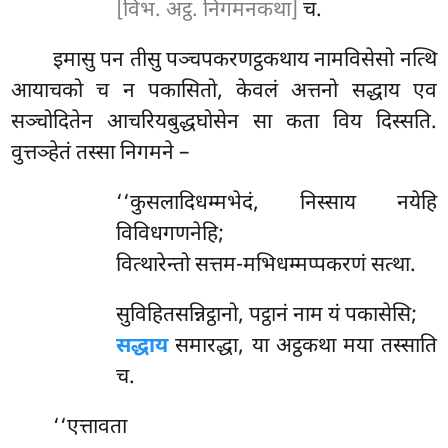
[विभ. अट्ठ. निगमनकथा]
च.
इमासु पन तीसु पञ्चपकरणट्ठकथाय नामविसेसो नत्थि
आयाचको च न पकासितो, केवलं अत्तनो सद्धाय एव
सञ्चोदितेन आचरियबुद्धघोसेन सा कता विय दिस्सति.
वुत्तञ्हेतं तस्सा निगमने –
‘‘कुसलादिधम्मभेदं,
निस्साय नयेहि
विविधगणनेहि;
वित्थारेन्तो सत्तम-मभिधम्मप्पकरणं सत्था.
सुविहितसन्निट्ठानो, पट्ठानं नाम यं पकासेसि;
सद्धाय
समारद्धा, या अट्ठकथा मया तस्साति
च.
‘‘एत्तावता