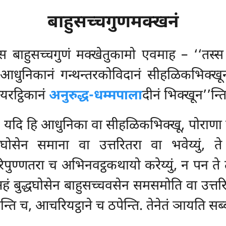
बाहुसच्चगुणमक्खनं
स बाहुसच्चगुणं मक्खेतुकामो एवमाह – ‘‘तस्स 
 यं आधुनिकानं गन्थन्तरकोविदानं सीहळिकभिक्ख
यरट्ठिकानं
अनुरुद्ध-धम्मपाला
दीनं भिक्खून’’न्ति
. यदि हि आधुनिका वा सीहळिकभिक्खू, पोराणा 
ोसेन समाना वा उत्तरितरा वा भवेय्युं, ते 
 परिपुण्णतरा च अभिनवट्ठकथायो करेय्युं, न पन ते
हं बुद्धघोसेन बाहुसच्चवसेन समसमोति वा उत्तर
ेन्ति च, आचरियट्ठाने च ठपेन्ति. तेनेतं ञायति सब