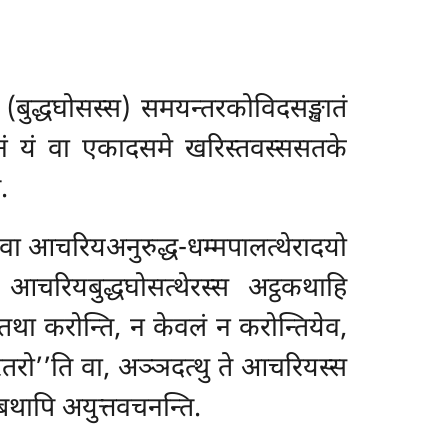
(बुद्धघोसस्स) समयन्तरकोविदसङ्खातं
ूनं यं वा एकादसमे खरिस्तवस्ससतके
.
वा आचरियअनुरुद्ध-धम्मपालत्थेरादयो
आचरियबुद्धघोसत्थेरस्स अट्ठकथाहि
 तथा करोन्ति, न केवलं न करोन्तियेव,
ितरो’’ति वा, अञ्ञदत्थु ते आचरियस्स
्बथापि अयुत्तवचनन्ति.