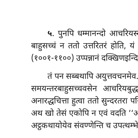
५
. पुनपि धम्मानन्दो आचरियस्
बाहुसच्चं न ततो उत्तरितरं होति,
(१००१-११००) उप्पन्नानं दक्खिणइन्दि
तं पन सब्बथापि अयुत्तवचनमेव
समयन्तरबाहुसच्चवसेन आचरियबुद्धघ
अनारद्धचित्ता हुत्वा ततो सुन्दरतरा
अथ
खो तेसं एकोपि न एवं वदति ‘‘अ
अट्ठकथायोयेव संवण्णेन्ति च उपत्थम्भ