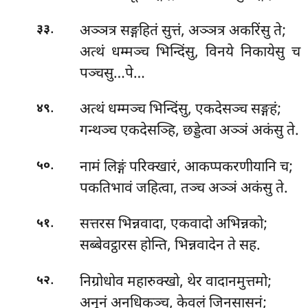
.
अञ्ञत्र सङ्गहितं सुत्तं, अञ्ञत्र अकरिंसु ते;
३३
अत्थं धम्मञ्च भिन्दिंसु, विनये निकायेसु च
पञ्चसु…पे…
.
अत्थं धम्मञ्च भिन्दिंसु, एकदेसञ्च सङ्गहं;
४९
गन्थञ्च एकदेसञ्हि, छड्डेत्वा अञ्ञं अकंसु ते.
.
नामं लिङ्गं परिक्खारं, आकप्पकरणीयानि च;
५०
पकतिभावं जहित्वा, तञ्च अञ्ञं अकंसु ते.
.
सत्तरस भिन्नवादा, एकवादो अभिन्नको;
५१
सब्बेवट्ठारस होन्ति, भिन्नवादेन ते सह.
.
निग्रोधोव महारुक्खो, थेर वादानमुत्तमो;
५२
अनूनं अनधिकञ्च, केवलं जिनसासनं;