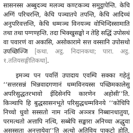
सासनस्स अब्बुदञ्च मलञ्च कण्टकञ्च समुट्ठापेन्ति. केचि
अग्गिं परिचरन्ति, केचि पञ्चातपे तपन्ति, केचि आदिच्चं
अनुपरिवत्तन्ति, केचि धम्मञ्च विनयञ्च वोभिन्दिस्सामाति
तथा तथा पग्गण्हन्ति. तदा भिक्खुसङ्घो न तेहि सद्धिं उपोसथं
वा पवारणं वा अकासि, असोकारामे सत्त वस्सानि उपोसथो
उपच्छिज्जि
[कथा. अट्ठ. निदानकथा; पारा. अट्ठ.
१.ततियसङ्गीतिकथा]
.
इमञ्च पन पवत्तिं उपादाय एवम्पि सक्का गहेतुं
‘‘सत्तरसन्नं भिन्नवादगणानं धम्मविनयस्स पच्छिमकालेसु
अपरिसुद्धतरभावो ईदिसेनपि कारणेन अहोसी’’ति.
किञ्चापि हि बुद्धसासनभूते परिसुद्धधम्मविनये ‘‘कोचिपि
निच्चो धुवो सस्सतो नाम नत्थि अञ्ञत्र निब्बानधातुया,
परमत्थतो अत्तापि नत्थि, सब्बेपि सङ्खारा अनिच्चा अद्धुवा
असस्सता अनत्तायेवा’’ति अत्थो अतिविय पाकटो होति,