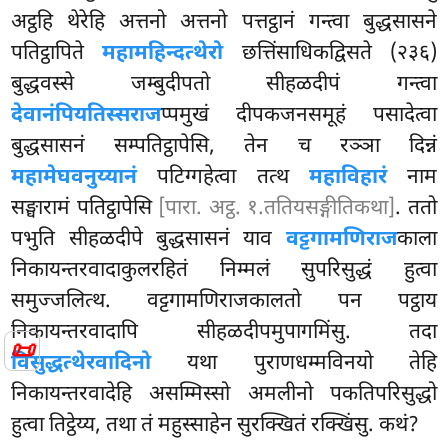
अट्ठहि थेरेहि अत्तनो अत्तनो पत्तट्ठानं गन्त्वा बुद्धसासने
पतिट्ठापिते
महामहिन्दत्थेरो
छत्तिंसाधिकद्विसते (२३६)
बुद्धवस्से जम्बुदीपतो सीहळदीपं गन्त्वा
देवानंपियतिस्सराज
प्पमुखं दीपकजनसमूहं पसादेत्वा
बुद्धसासनं सम्पतिट्ठापेसि, तेन च रञ्ञा दिन्नं
महामेघवनुय्यानं
पटिग्गहेत्वा तत्थ
महाविहारं
नाम
सङ्घारामं पतिट्ठापेसि
[पारा. अट्ठ. १.ततियसङ्गीतिकथा]
. ततो
पभुति सीहळदीपे बुद्धसासनं याव
वट्टगामणिराज
काला
निकायन्तरवादाकुलरहितं निम्मलं सुपरिसुद्धं हुत्वा
समुज्जलित्थ. वट्टगामणिराजकालतो पन पट्ठाय
निकायन्तरवादापि सीहळदीपमुपागमिंसु. तदा
📜
विसुद्धत्थेरवादिनो
यथा पुराणधम्मविनयो तेहि
निकायन्तरवादेहि असम्मिस्सो अमलीनो पकतिपरिसुद्धो
हुत्वा तिट्ठेय्य, तथा तं महुस्साहेन सुरक्खितं रक्खिंसु. कथं?