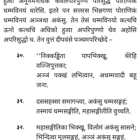
हुत्वा अनूनमनधिकं केवलपरिपुण्णं परिसुद्धं पोराणिकं
धम्मविनयं धारेसि. इतरे पन सत्तरस भिन्नगणा पोराणिकं
धम्मविनयं अञ्ञथा
अकंसु. तेन तेसं धम्मविनयो कत्थचि
ऊनो कत्थचि अधिको हुत्वा अपरिपुण्णो चेव अहोसि
अपरिसुद्धो च. तेन वुत्तं दीपवंसे पञ्चमपरिच्छेदे –
.
‘‘निक्कड्ढिता पापभिक्खू, थेरेहि
३०
वज्जिपुत्तका;
अञ्ञं पक्खं लभित्वान, अधम्मवादी बहू
जना.
.
दससहस्सा समागन्त्वा, अकंसु धम्मसङ्गहं;
३१
तस्मायं धम्मसङ्गीति, महासङ्गीतीति वुच्चति.
.
महासङ्गीतिका भिक्खू, विलोमं अकंसु सासने;
३२
भिन्दित्वा मूलसङ्गहं, अञ्ञं अकंसु सङ्गहं.