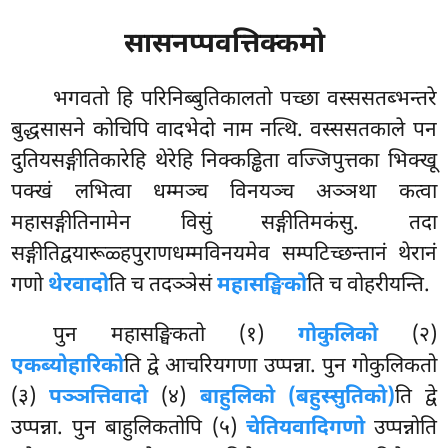
सासनप्पवत्तिक्कमो
भगवतो हि परिनिब्बुतिकालतो पच्छा वस्ससतब्भन्तरे
बुद्धसासने कोचिपि वादभेदो नाम नत्थि. वस्ससतकाले पन
दुतियसङ्गीतिकारेहि थेरेहि निक्कड्ढिता वज्जिपुत्तका भिक्खू
पक्खं लभित्वा धम्मञ्च विनयञ्च अञ्ञथा कत्वा
महासङ्गीतिनामेन विसुं सङ्गीतिमकंसु. तदा
सङ्गीतिद्वयारूळ्हपुराणधम्मविनयमेव सम्पटिच्छन्तानं थेरानं
गणो
थेरवादो
ति च तदञ्ञेसं
महासङ्घिको
ति च वोहरीयन्ति.
पुन महासङ्घिकतो (१)
गोकुलिको
(२)
एकब्योहारिको
ति द्वे आचरियगणा उप्पन्ना. पुन गोकुलिकतो
(३)
पञ्ञत्तिवादो
(४)
बाहुलिको (बहुस्सुतिको)
ति द्वे
उप्पन्ना. पुन बाहुलिकतोपि (५)
चेतियवादिगणो
उप्पन्नोति