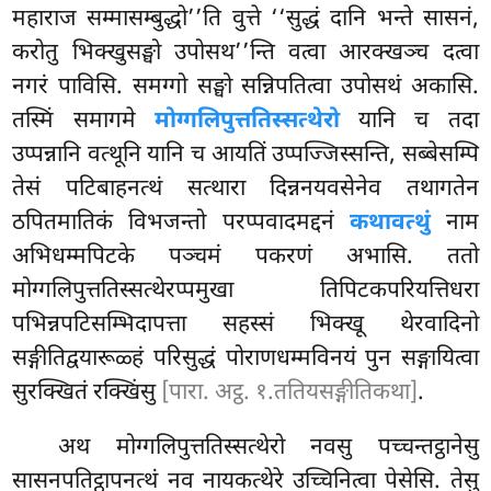
महाराज सम्मासम्बुद्धो’’ति वुत्ते ‘‘सुद्धं दानि भन्ते सासनं,
करोतु भिक्खुसङ्घो उपोसथ’’न्ति वत्वा आरक्खञ्च दत्वा
नगरं पाविसि. समग्गो सङ्घो सन्निपतित्वा उपोसथं अकासि.
तस्मिं समागमे
मोग्गलिपुत्ततिस्सत्थेरो
यानि च
तदा
उप्पन्नानि वत्थूनि यानि च आयतिं उप्पज्जिस्सन्ति, सब्बेसम्पि
तेसं पटिबाहनत्थं सत्थारा दिन्ननयवसेनेव तथागतेन
ठपितमातिकं विभजन्तो परप्पवादमद्दनं
कथावत्थुं
नाम
अभिधम्मपिटके पञ्चमं पकरणं अभासि. ततो
मोग्गलिपुत्ततिस्सत्थेरप्पमुखा तिपिटकपरियत्तिधरा
पभिन्नपटिसम्भिदापत्ता सहस्सं भिक्खू थेरवादिनो
सङ्गीतिद्वयारूळ्हं परिसुद्धं पोराणधम्मविनयं पुन सङ्गायित्वा
सुरक्खितं रक्खिंसु
[पारा. अट्ठ. १.ततियसङ्गीतिकथा]
.
अथ मोग्गलिपुत्ततिस्सत्थेरो नवसु पच्चन्तट्ठानेसु
सासनपतिट्ठापनत्थं नव नायकत्थेरे उच्चिनित्वा पेसेसि. तेसु