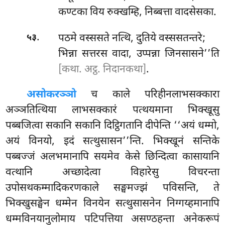
कण्टका विय रुक्खम्हि, निब्बत्ता वादसेसका.
.
पठमे वस्ससते नत्थि, दुतिये वस्ससतन्तरे;
५३
भिन्ना सत्तरस वादा, उप्पन्ना जिनसासने’’ति
[कथा. अट्ठ. निदानकथा]
.
असोकरञ्ञो
च काले परिहीनलाभसक्कारा
अञ्ञतित्थिया लाभसक्कारं पत्थयमाना भिक्खूसु
पब्बजित्वा सकानि सकानि दिट्ठिगतानि दीपेन्ति ‘‘अयं धम्मो,
अयं विनयो, इदं सत्थुसासन’’न्ति. भिक्खूनं सन्तिके
पब्बज्जं अलभमानापि सयमेव केसे छिन्दित्वा कासायानि
वत्थानि अच्छादेत्वा विहारेसु विचरन्ता
उपोसथकम्मादिकरणकाले सङ्घमज्झं
पविसन्ति, ते
भिक्खुसङ्घेन धम्मेन विनयेन सत्थुसासनेन निग्गय्हमानापि
धम्मविनयानुलोमाय पटिपत्तिया असण्ठहन्ता अनेकरूपं