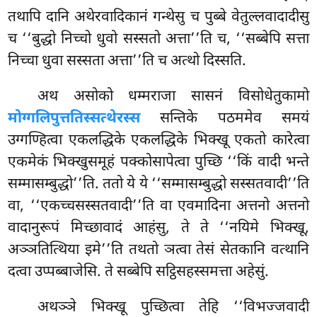
तथापि दानि अथेरवादिकानं गन्थेसु च पुब्बे वेतुल्लवादादीसु
च ‘‘बुद्धो निच्चो धुवो सस्सतो अत्ता’’ति च, ‘‘सब्बेपि सत्ता
निच्चा धुवा सस्सता अत्ता’’ति च अत्थो दिस्सति.
अथ असोको धम्मराजा सासनं विसोधेतुकामो
मोग्गलिपुत्ततिस्सत्थेरस्स
सन्तिके पठममेव समयं
उग्गण्हित्वा एकलद्धिके एकलद्धिके भिक्खू एकतो कारेत्वा
एकमेकं भिक्खुसमूहं पक्कोसापेत्वा पुच्छि ‘‘किं वादी भन्ते
सम्मासम्बुद्धो’’ति. ततो ये ये ‘‘सम्मासम्बुद्धो सस्सतवादी’’ति
वा, ‘‘एकच्चसस्सतवादी’’ति वा एवमादिना अत्तनो अत्तनो
वादानुरूपं मिच्छावादं आहंसु, ते ते ‘‘नयिमे भिक्खू,
अञ्ञतित्थिया इमे’’ति तथतो ञत्वा तेसं सेतकानि वत्थानि
दत्वा उप्पब्बाजेसि. ते सब्बेपि सट्ठिसहस्समत्ता अहेसुं.
अथञ्ञे भिक्खू पुच्छित्वा तेहि ‘‘विभज्जवादी