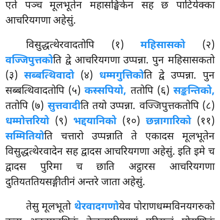
एते पञ्च मूलभूतेन महासङ्घिकेन सह छ पाटियेक्का
आचरियगणा अहेसुं.
विसुद्धत्थेरवादतोपि (१)
महिसासको
(२)
वज्जिपुत्तको
ति द्वे आचरियगणा उप्पन्ना. पुन महिसासकतो
(३)
सब्बत्थिवादो
(४)
धम्मगुत्तिको
ति द्वे उप्पन्ना. पुन
सब्बत्थिवादतोपि (५)
कस्सपियो,
ततोपि (६)
सङ्कन्तिको,
ततोपि (७)
सुत्तवादी
ति तयो उप्पन्ना. वज्जिपुत्तकतोपि (८)
धम्मोत्तरियो
(९)
भद्दयानिको
(१०)
छन्नागारिको
(११)
सम्मितियो
ति चत्तारो उप्पन्नाति ते एकादस मूलभूतेन
विसुद्धत्थेरवादेन सह द्वादस आचरियगणा अहेसुं. इति इमे च
द्वादस पुरिमा च छाति अट्ठारस आचरियगणा
दुतियततियसङ्गीतीनं अन्तरे जाता अहेसुं.
तेसु मूलभूतो
थेरवादगणो
येव पोराणधम्मविनयगरुको