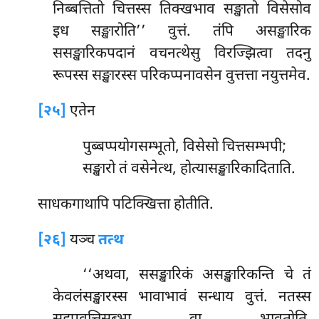
निब्बत्तितो चित्तस्स तिक्खभाव सङ्खातो विसेसोव
इध सङ्खारोति’’ वुत्तं. तंपि असङ्खारिक
ससङ्खारिकपदानं वचनत्थेसु विरज्झित्वा तदनु
रूपस्स सङ्खारस्स परिकप्पनावसेन वुत्तत्ता नयुत्तमेव.
[२५]
एतेन
पुब्बप्पयोगसम्भूतो, विसेसो चित्तसम्भपी;
सङ्खारो तं वसेनेत्थ, होत्यासङ्खारिकादिताति.
साधकगाथापि पटिक्खित्ता होतीति.
[२६]
यञ्च
तत्थ
‘‘अथवा, ससङ्खारिकं असङ्खारिकन्ति चे तं
केवलंसङ्खारस्स भावाभावं सन्धाय वुत्तं. नतस्स