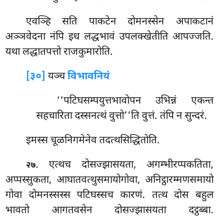
एवञ्हि सति पाकटेन दोमनस्सेन अपाकटानं
अञ्ञवेदना नंपि इध लद्धभावं उपलक्खेतीति आपज्जति.
यथा लद्धातपत्तो राजकुमारोति.
[३०]
यञ्च
विभावनियं
‘‘पटिघसम्पयुत्तभावोपन उभिन्नं एकन्त
सहचारिता दस्सनत्थं वुत्तो’’ति वुत्तं. तंपि न सुन्दरं.
इमस्स चूळनिगमेनेव तदत्थसिद्धितोति.
. एत्थच दोसज्झासयता, अगम्भीरप्पकतिता,
२७
अप्पस्सुकता, आघातवत्थुसमायोगोवा, अनिट्ठारम्मणसमायो
गोवा दोमनस्सस्स पटिघस्सच कारणं. तत्थ दोस बहुल
भावतो आगतवसेन दोसज्झासयता दट्ठब्बा.