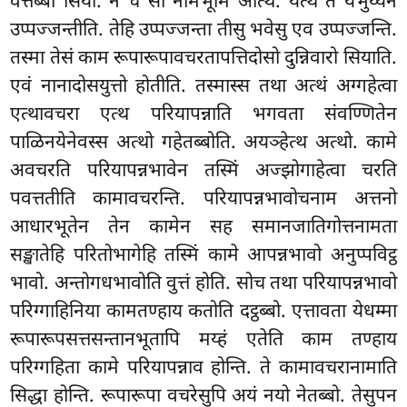
वत्तब्बा सिया. न च सा नामभूमि अत्थि. यत्थ ते येभुय्येन
उप्पज्जन्तीति. तेहि उप्पज्जन्ता तीसु भवेसु एव उप्पज्जन्ति.
तस्मा तेसं काम रूपारूपावचरतापत्तिदोसो दुन्निवारो सियाति.
एवं नानादोसयुत्तो होतीति. तस्मास्स तथा अत्थं अग्गहेत्वा
एत्थावचरा एत्थ परियापन्नाति भगवता संवण्णितेन
पाळिनयेनेवस्स अत्थो गहेतब्बोति. अयञ्हेत्थ अत्थो. कामे
अवचरति परियापन्नभावेन तस्मिं अज्झोगाहेत्वा चरति
पवत्ततीति कामावचरन्ति. परियापन्नभावोचनाम अत्तनो
आधारभूतेन तेन कामेन सह समानजातिगोत्तनामता
सङ्खातेहि परितोभागेहि तस्मिं कामे आपन्नभावो अनुप्पविट्ठ
भावो. अन्तोगधभावोति वुत्तं होति. सोच तथा
परियापन्नभावो
परिग्गाहिनिया कामतण्हाय कतोति दट्ठब्बो. एत्तावता येधम्मा
रूपारूपसत्तसन्तानभूतापि मय्हं एतेति काम तण्हाय
परिग्गहिता कामे परियापन्नाव होन्ति. ते कामावचरानामाति
सिद्धा होन्ति. रूपारूपा वचरेसुपि अयं नयो नेतब्बो. तेसुपन