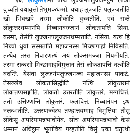
.
लोकुत्तर
न्ति एत्थ लुज्जनपलुज्जनट्ठेन लोको
२०
वुच्चति यथावुत्तो तेभूमकधम्मो. यथाह लुज्जति पलुज्जतीति
खो भिक्खवे तस्मा लोकोति वुच्चतीति. एवं सन्ते
लोकुत्तरधम्मानंपि निब्बानवज्जानं लोकतापत्ति सिया.
कस्मा, तेसंपि
लुज्जनपलुज्जनधम्मत्ताति. नसिया. यत्थ हि
निच्चो धुवो सस्सतोति महाजनस्स मिच्छागाहो निविसति.
तत्थेव तस्स निवारणत्थं अयं लोकसमञ्ञा नियमीयति.
तस्मा सब्बसो मिच्छागाहविमुत्तानं तेसं लोकतापत्ति नत्थीति
वदन्ति. येसंवा लुज्जनंपलुज्जनञ्च महाजनस्स पाकटं.
तेसञ्ञेव लोकतासिद्धीति नत्थि लोकुत्तरानं
लोकत्तप्पसङ्गोति. लोकतो उत्तरतीति लोकुत्तरं. मग्गचित्तं.
ततो उत्तिण्णन्ति लोकुत्तरं. फलचित्तं. निब्बानंपन इध
नलब्भतीति. उत्तरणञ्चेत्थ तण्हात्तयग्गाह विमुत्तिया तीसु
लोकेसु अपरियापन्नभावोयेव. सोच अपरियापन्नभावो केसं
धम्मानं अधिट्ठान भूतोविय गय्हतीति विसुं एका चतुत्थी