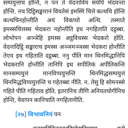
सम्पयुत्ताच होन्ति, न पन ते वेदनाविय सयंपि भेदवन्ता
होन्ति. नच दिट्ठिसङ्खारानं वियतेसं इमस्मिं चित्ते कत्थचि होन्ति
कत्थचिनहोन्तीति अयं विकप्पो अत्थि. तस्माते
इमस्सचित्तस्स भेदकरा नहोन्तीति इध नगहिताति दट्ठब्बा.
लोभोपन अञ्ञेहि इमस्स अट्ठविधस्स भेदकरो होति.
वेदनादिट्ठि सङ्खाराच इमस्स अञ्ञमञ्ञस्स भेदकरा होन्तीति
तेएव इध गहिताति दट्ठब्बा. ननु पीति मान थिनमिद्धानिपि
भेदकरानि होन्तीति तानिपि इध सपीतिकं अपीतिकन्ति
मानसम्पयुत्तं मानविप्पयुत्तन्ति
थिनमिद्धसम्पयुत्तं
थिनमिद्धविप्पयुत्तन्ति च गहेतब्बा नीति. न. तेसु हि सोमनस्से
गहिते पीति गहिताव होति. इतरानिच तीणि अनियतयोगीनिच
होन्ति, येवापन कानिचाति नगहितानीति.
[२७] विभावनियं
पन