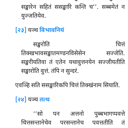
सङ्खारेन सहितं ससङ्खारि कन्ति च’’. सब्बमेतं न
युज्जतियेव.
[२३]
यञ्च
विभावनियं
सङ्खरोति चित्तं
तिक्खभावसङ्खातमण्डनविसेसेन सज्जेति.
सङ्खरीयतिवा तं एतेन यथावुत्तनयेन सज्जीयतीति
सङ्खारोति वुत्तं. तंपि न सुन्दरं.
एवञ्हि सति ससङ्खारिकपि चित्तं तिक्खंनाम सियाति.
[२४]
यञ्च
तत्थ
‘‘सो पन अत्तनो पुब्बभागप्पवत्ते
चित्तसन्तानेचेव परसन्तानेच पवत्ततीति तं