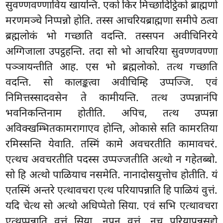
सुवण्णवण्णाविय खायन्ति. एको किर मिच्छादिट्ठिको ब्राह्मणो
मरणमञ्चे निप्पन्नो होति. तस्स आचरियब्राह्मणा समीपे ठत्वा
ब्रह्मलोकं भो गच्छाति वदन्ति. तस्सपन अवीचिनिरये
अग्गिजाला उपट्ठहन्ति. तदा सो भो आचरिया सुवण्णवण्णा
पञ्ञायन्तीति आह. एस भो ब्रह्मलोको. तत्थ गच्छाति
वदन्ति. सो कालङ्कत्वा अवीचिम्हि उप्पज्जि. एवं
निमित्तस्सादवसेन ते कामीयन्ति. तत्थ उप्पन्नानंपि
भवनिकन्तिनाम होतीति. अपिच, तत्थ उप्पन्ना
अविक्खम्भितकामरागाएव होन्ति, ओकासे सति कामरतिया
रमिस्सन्ति येवाति. तस्मिं कामे अवचरतीति कामावचरं.
एत्थच अवचरतीति पदस्स उप्पज्जतीति अत्थो न गहेतब्बो.
सो हि अत्थो पाळियाच नसमेति. नानादोसयुत्तोच होतीति. यं
एतस्मिं अन्तरे एत्थावचरा एत्थ परियापन्नाति हि पाळियं वुत्तं.
यदि चेत्थ सो अत्थो अधिप्पेतो सिया. एवं सभि एत्थावचरा
एत्थुप्पन्नाति वुत्तं सिया. नपन वुत्तं. नच परियापन्नसद्दो