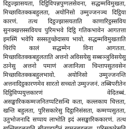
दिट्ठज्झासयता, दिट्ठिविपन्नपुग्गलसेवना, सद्धम्मविमुखता,
मिच्छावितक्कबहुलता, अयोनिसो उम्मुज्जनञ्च दिट्ठिया
कारणं. तत्थ दिट्ठज्झासयताति काणारिट्ठस्सविय
सुनक्खत्तस्सवियच पुरिमभवे दिट्ठि गतिकभावेन आगतत्ता
इमस्मिं भवेपि सस्सतुच्छेदासय भावो. सद्धम्मविमुखताति
चिरंपि कालं सद्धम्मेन विना आगतता.
मिच्छावितक्कबहुलताति अत्तनो अविसयेसु सब्बञ्ञुविसयेसु
ठानेसु अत्तनो पमाणं अजानित्वा चिन्तापसुतवसेन
मिच्छावितक्कबहुलभावो. अयोनिसो उम्मुज्जनन्ति
अत्तनादिट्ठकारणमेव सारतो सच्चतो उम्मुज्जनं. तब्बिपरीतेन
दिट्ठिविप्पयुत्तकारणं वेदितब्बं.
असङ्खारिककम्मजनितप्पटिसन्धि कता, कल्लकाय चित्तता,
खन्ति बहुलता, पुरिसकारेसु दिट्ठानिसंसता, कम्मप्पसुतता,
उतुभोजनादि सप्पाय लाभोति इदं असङ्खारिककारणं. तत्थ
खन्तिबहुलताति सीतुण्हादीनं खमनबहुलता. पुरिसकारेसूति