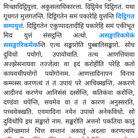
मिच्छादिट्ठियुत्ता. अकुसलाधिकारत्ता. दिट्ठियेव दिट्ठिगतं. यथा
गूथगतं मुत्तगतन्ति. दिट्ठिगतेन समं पकारेहि युत्तन्ति
दिट्ठिगत
सम्पयुत्तं
. दिट्ठिगतेन एकुप्पादतादीहि पकारेहि समं एकीभूत
मिव युत्तं संसट्ठन्ति अत्थो.
असङ्खारिकमेकं
ससङ्खारिकमेक
न्ति एत्थ सङ्खारोति पुब्बातिसङ्खारो. सोच
दुविधो पयोगो, उपायोचाति. तत्थ आणत्तियावा
अज्झेसनायवा तज्जेत्वा वा इदं करोहीति परेहि कतो
कायवचीपयोगो पयोगोनाम. आणत्तादिनापन विनाव
कम्मस्स करणत्थं तं तं उपायं परे आचिक्खन्ति. अकरणे
आदीनवं करणेच आनिसंसं दस्सेन्ति, कतिकंवा करोन्ति,
दण्डंवा थपेन्ति, सयमेव वा तं तं कारणं अनुस्सरति,
पच्चवेक्खति. एवमादिना नयेन
उपायो अनेकविधो. सो
दुविधोपि इध सङ्खारो नाम. सङ्खरोति अत्तनो पकतिया कातुं
अनिच्छमानं चित्त सन्तानं अकातुं अदत्वा करणत्थाय