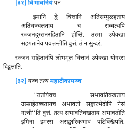
[३१] विभावनियं
पन
इमानि द्वे चित्तानि अतिसम्मुळ्हताय
अतिचञ्चलताय च सब्बत्थपि
रज्जनदुस्सनरहितानि होन्ति. तस्मा उपेक्खा
सहगतानेव पवत्तन्तीति वुत्तं. तं न सुन्दरं.
रज्जन सहितानंपि लोभमूल चित्तानं उपेक्खा योगस्स
दिट्ठत्ताति.
[३२]
यञ्च तत्थ
महाटीकायञ्च
‘‘ततोयेवच सभावतिक्खताय
उस्साहेतब्बतायच अभावतो सङ्खारभेदोपि नेसं
नत्थी’’ति वुत्तं. तत्थ सभावतिक्खताय अभावतोति
इमिना इमस्स असङ्खारिकभावं पटिक्खिपति.