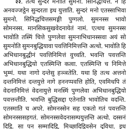
. तत्थ सुन्दरं मनोति सुमनो. सिनिद्धचित्तं. न हि
२२
अनवज्जट्ठेन सुन्दरता इध युत्ताति. सुन्दरं मनो एतस्साभिवा
सुमनो. सिनिद्धचित्तसमङ्गी पुग्गलो. सुमनस्स भावो
सोमनस्स. मानसिकसुखवेदनायेतं नामं. एत्थच सुमनस्स
भावोति तस्मिं चित्ते पुग्गलेवा सुमनाभिधानस्सवा अयं सो
सुमनोति सुमनबुद्धियावा पवत्तिनिमित्तन्ति अत्थो. भावोति हि
अभिधानबुद्धीनं पवत्तिनिमित्तं वुच्चति. भवन्ति पवत्तन्ति
अभिधानबुद्धियो एतस्मिन्ति कत्वा. एतस्मिन्ति च निमित्ते
भुम्मं. यथा नागो दन्तेसु हञ्ञतेति. यथा हि तत्थ अत्तनो
दन्तनिमित्तं दन्तयुत्ते नागे हननप्पवत्ति होति, एवमिधपि तं
वेदनानिमित्तं वेदनायुत्ते मनस्मिं पुग्गलेवा अभिधानबुद्धियो
पवत्तन्तीति. भवन्ति बुद्धिसद्दा एतेनाति भावोतिच वदन्ति.
एतस्माति च अपरे. सोमनस्सेन सह एकतो गतं पवत्तन्ति
सोमनस्ससहगतं. सोमनस्सवेदनासम्पयुत्तन्ति अत्थो. दस्सनं
दिट्ठि. सा पन सम्मादिट्ठि, मिच्छादिट्ठिवसेन दुविधा. इध