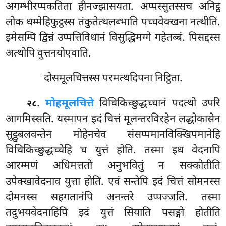
अगम्भीरप्पकतिता हीनज्झासयता. अप्पस्सुतस्सच अनिट्ठ
लोक धम्मेहिफुट्ठस्स तंकुतेत्थलब्भाति पच्चवेक्खना नत्थीति.
इमेसम्पि द्विन्नं उप्पत्तिविधानं विसुद्धिमग्गे गहेतब्बं. पिसद्दस्स
अत्थोपि वुत्तनयोएवाति.
दोसमूलचित्तस्स परमत्थदिपना निट्ठिता.
.
मोहमूलचित्ते
विचिकिच्छुद्धच्चानं पदत्थो उपरि
२८
आगमिस्सति. यस्मापन इदं चित्तं मूलन्तरविरहेन लद्धोकासेन
सुट्ठुबलवन्तेन मोहेनचेव संसप्पमानविक्खिपमानेहि
विचिकिच्छुद्धच्चेहि
च युत्तं होति. तस्मा इध वेदनापि
आरम्मणं अधिमत्ततो अनुभवितुं न सक्कोतीति
उपेक्खावेदनाव युत्ता होति. एवं सन्तेपि इदं चित्तं सोमनस्स
दोमनस्स सहगतानंपि अनन्तरे उप्पज्जति. तस्मा
तदुभयवेदनाहिपि इदं युत्तं सियाति पसङ्गो होतीति