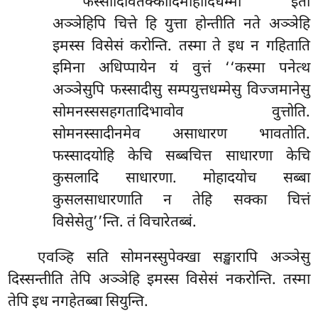
फस्सादिवितक्कादिमोहादिधम्मा इतो
अञ्ञेहिपि चित्ते हि युत्ता होन्तीति नते अञ्ञेहि
इमस्स विसेसं करोन्ति. तस्मा ते इध न गहिताति
इमिना अधिप्पायेन यं वुत्तं ‘‘कस्मा पनेत्थ
अञ्ञेसुपि फस्सादीसु सम्पयुत्तधम्मेसु विज्जमानेसु
सोमनस्ससहगतादिभावोव वुत्तोति.
सोमनस्सादीनमेव असाधारण भावतोति.
फस्सादयोहि केचि सब्बचित्त साधारणा केचि
कुसलादि साधारणा. मोहादयोच सब्बा
कुसलसाधारणाति न तेहि सक्का चित्तं
विसेसेतु’’न्ति. तं विचारेतब्बं.
एवञ्हि सति सोमनस्सुपेक्खा सङ्खारापि अञ्ञेसु
दिस्सन्तीति तेपि अञ्ञेहि इमस्स विसेसं नकरोन्ति. तस्मा
तेपि इध नगहेतब्बा सियुन्ति.