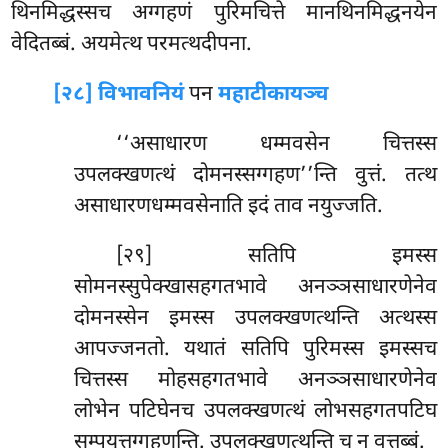
थिनमिद्धस्सच अग्गहणं पुरिमचित्ते मानथिनमिद्धनयेन
वेदितब्बं. अयमेत्थ परमत्थदीपना.
[२८] विभावनियं
पन
महाटीकायञ्च
‘‘असाधारण
धम्मवसेन चित्तस्स
उपलक्खणत्थं दोमनस्सग्गहण’’न्ति वुत्तं. तत्थ
असाधारणधम्मवसेनाति इदं ताव नयुज्जति.
[२९] सतिपि इमस्स
सोमनस्सुपेक्खासहगतभावे अनञ्ञसाधारणेनेव
दोमनस्सेन इमस्स उपलक्खणत्थन्ति अत्थस्स
आपज्जनतो. यथातं सतिपि पुरिमस्स इमस्सच
चित्तस्स मोहसहगतभावे अनञ्ञसाधारणेनेव
लोभेन पटिघेनच उपलक्खणत्थं लोभसहगतपटिघ
सम्पयुत्तग्गहणन्ति. उपलक्खणत्थन्ति च न वत्तब्बं.