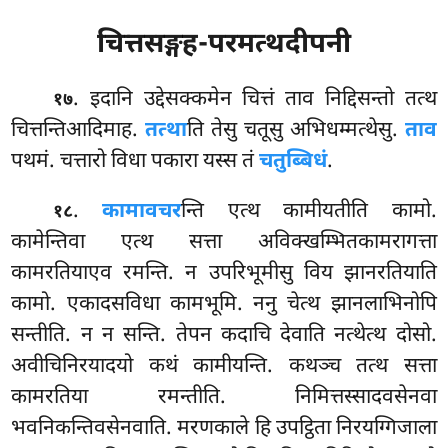
चित्तसङ्गह-परमत्थदीपनी
. इदानि उद्देसक्कमेन चित्तं ताव निद्दिसन्तो तत्थ
१७
चित्तन्तिआदिमाह.
तत्था
ति तेसु चतूसु अभिधम्मत्थेसु.
ताव
पथमं. चत्तारो विधा पकारा यस्स तं
चतुब्बिधं
.
.
कामावचर
न्ति एत्थ कामीयतीति कामो.
१८
कामेन्तिवा एत्थ सत्ता अविक्खम्भितकामरागत्ता
कामरतियाएव रमन्ति. न उपरिभूमीसु विय झानरतियाति
कामो. एकादसविधा कामभूमि. ननु चेत्थ झानलाभिनोपि
सन्तीति. न न सन्ति. तेपन कदाचि देवाति नत्थेत्थ दोसो.
अवीचिनिरयादयो कथं कामीयन्ति. कथञ्च तत्थ सत्ता
कामरतिया रमन्तीति. निमित्तस्सादवसेनवा
भवनिकन्तिवसेनवाति. मरणकाले हि उपट्ठिता निरयग्गिजाला