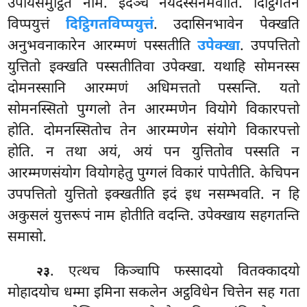
उपायसमुट्ठितं नाम. इदञ्च नयदस्सनमेवाति. दिट्ठिगतेन
विप्पयुत्तं
दिट्ठिगतविप्पयुत्तं
. उदासिनभावेन पेक्खति
अनुभवनाकारेन आरम्मणं पस्सतीति
उपेक्खा
. उपपत्तितो
युत्तितो इक्खति पस्सतीतिवा उपेक्खा. यथाहि सोमनस्स
दोमनस्सानि आरम्मणं अधिमत्ततो पस्सन्ति. यतो
सोमनस्सितो पुग्गलो तेन आरम्मणेन वियोगे विकारपत्तो
होति. दोमनस्सितोच तेन आरम्मणेन संयोगे विकारपत्तो
होति. न तथा अयं, अयं पन युत्तितोव पस्सति न
आरम्मणसंयोग वियोगहेतु पुग्गलं विकारं पापेतीति. केचिपन
उपपत्तितो युत्तितो इक्खतीति इदं इध नसम्भवति. न हि
अकुसलं युत्तरूपं नाम होतीति वदन्ति. उपेक्खाय सहगतन्ति
समासो.
. एत्थच किञ्चापि फस्सादयो वितक्कादयो
२३
मोहादयोच धम्मा इमिना सकलेन अट्ठविधेन चित्तेन सह गता