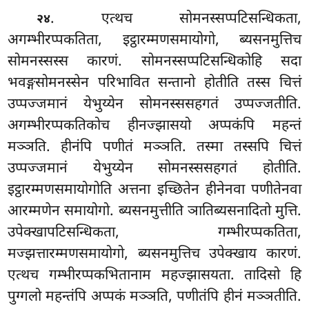
. एत्थच सोमनस्सप्पटिसन्धिकता,
२४
अगम्भीरप्पकतिता, इट्ठारम्मणसमायोगो, ब्यसनमुत्तिच
सोमनस्सस्स कारणं. सोमनस्सप्पटिसन्धिकोहि सदा
भवङ्गसोमनस्सेन परिभावित सन्तानो होतीति तस्स चित्तं
उप्पज्जमानं येभुय्येन सोमनस्ससहगतं उप्पज्जतीति.
अगम्भीरप्पकतिकोच हीनज्झासयो अप्पकंपि महन्तं
मञ्ञति. हीनंपि पणीतं मञ्ञति. तस्मा तस्सपि चित्तं
उप्पज्जमानं येभुय्येन सोमनस्ससहगतं होतीति.
इट्ठारम्मणसमायोगोति अत्तना इच्छितेन हीनेनवा पणीतेनवा
आरम्मणेन समायोगो. ब्यसनमुत्तीति ञातिब्यसनादितो मुत्ति.
उपेक्खापटिसन्धिकता, गम्भीरप्पकतिता,
मज्झत्तारम्मणसमायोगो,
ब्यसनमुत्तिच उपेक्खाय कारणं.
एत्थच गम्भीरप्पकभितानाम महज्झासयता. तादिसो हि
पुग्गलो महन्तंपि अप्पकं मञ्ञति, पणीतंपि हीनं मञ्ञतीति.