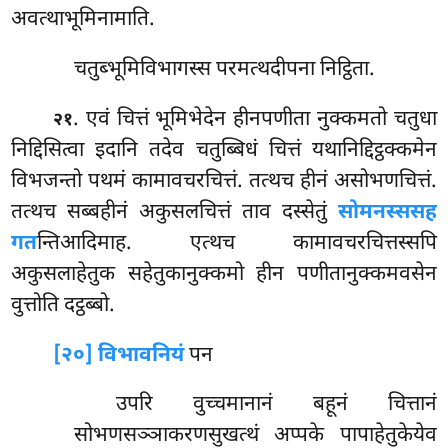
अवत्थाभूमिनामाति.
चतुब्भूमिविभागस्स परमत्थदीपना निट्ठिता.
. एवं चित्तं भूमिभेदेन हीनपणीता नुक्कमतो चतुधा
२१
निद्दिसित्वा इदानि तदेव चतुब्बिधं चित्तं यथानिद्दिट्ठक्कमेन
विभजन्तो पथमं कामावचरचित्तं. तत्थच हीनं असोभणचित्तं.
तत्थच सब्बहीनं अकुसलचित्तं ताव दस्सेतुं
सोमनस्ससह
गत
न्तिआदिमाह. एत्थच कामावचरचित्तस्सपि
अकुसलाहेतुक सहेतुकानुक्कमो हीन पणीतानुक्कमवसेन
वुत्तोति दट्ठब्बो.
[२०] विभावनियं
पन
उपरि वुच्चमानानं बहूनं चित्तानं
सोभणसञ्ञाकरणसुखत्थं अप्पके पापाहेतुकेयेव