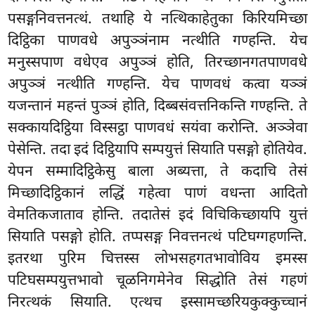
पसङ्गनिवत्तनत्थं. तथाहि ये नत्थिकाहेतुका किरियमिच्छा
दिट्ठिका पाणवधे अपुञ्ञंनाम नत्थीति गण्हन्ति. येच
मनुस्सपाण वधेएव अपुञ्ञं होति, तिरच्छानगतपाणवधे
अपुञ्ञं नत्थीति गण्हन्ति. येच पाणवधं कत्वा यञ्ञं
यजन्तानं महन्तं पुञ्ञं होति, दिब्बसंवत्तनिकन्ति गण्हन्ति. ते
सक्कायदिट्ठिया विस्सट्ठा पाणवधं सयंवा करोन्ति. अञ्ञेवा
पेसेन्ति. तदा इदं दिट्ठियापि सम्पयुत्तं सियाति पसङ्गो होतियेव.
येपन सम्मादिट्ठिकेसु बाला अब्यत्ता, ते कदाचि तेसं
मिच्छादिट्ठिकानं लद्धिं गहेत्वा पाणं वधन्ता आदितो
वेमतिकजाताव होन्ति. तदातेसं इदं विचिकिच्छायपि युत्तं
सियाति पसङ्गो होति. तप्पसङ्ग निवत्तनत्थं पटिघग्गहणन्ति.
इतरथा पुरिम चित्तस्स लोभसहगतभावोविय इमस्स
पटिघसम्पयुत्तभावो चूळनिगमेनेव सिद्धोति तेसं गहणं
निरत्थकं सियाति. एत्थच इस्सामच्छरियकुक्कुच्चानं