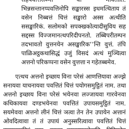
सहपवत्तिसब्भा वा भावतोति.
भिन्नसन्तानप्पवत्तिनोपि सङ्खारस्स इधमत्थिताय तं
वसेन निब्बत्तं चित्तं सङ्खारो अस्स अत्थीति
ससङ्खारिकं. सलोमको सपक्खकोत्यादीसुविय सह
सद्दस्स विज्जमानत्थपरिदीपनतो. तब्बिपरीतम्पन
तदभावतो वुत्तनयेन असङ्खारिक’’न्ति वुत्तं. तंपि
पाळिअट्ठकथासिद्धं
उजुं विसदं अत्थं मुञ्चित्वा
अत्तनो परिकप्पना वसेन वुत्तत्ता न गहेतब्बमेव.
एत्थच अत्तनो इच्छाय विना परेसं आणत्तियावा अज्झे
सनायवा याचनायवा पवत्तितं चित्तं पयोगसमुट्ठितं नाम. तथा
अत्तनो इच्छाय विना परेसं भयेनवा लज्जायवा गारवेनवा
कथिकायवा दण्डभयेनवा पवत्तितं उपायसमुट्ठितं नाम.
सयमेववा अत्तनो लीनं चित्तं ञत्वा तेन तेन उपायेन अत्तानं
ओवदित्वावा तं तं उपायं अनुस्सरित्वावा पवत्तितं चित्तं