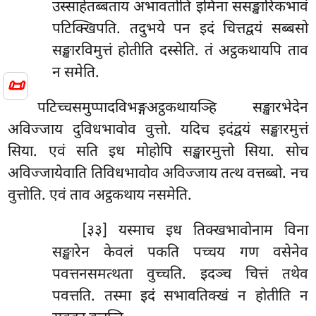
उस्साहेतब्बताय अभावतोति इमिना ससङ्खारिकभावं
पटिक्खिपति. तदुभये पन
इदं चित्तद्वयं सब्बसो
सङ्खारविमुत्तं होतीति दस्सेति. तं अट्ठकथायपि ताव
न समेति.
📜
पटिच्चसमुप्पादविभङ्गअट्ठकथायञ्हि सङ्खारभेदेन
अविज्जाय दुविधभावोव वुत्तो. यदिच इदंद्वयं सङ्खारमुत्तं
सिया. एवं सति इध मोहोपि सङ्खारमुत्तो सिया. सोच
अविज्जायेवाति तिविधभावोव अविज्जाय तत्थ वत्तब्बो. नच
वुत्तोति. एवं ताव अट्ठकथाय नसमेति.
[३३] यस्माच इध तिक्खभावोनाम विना
सङ्खारेन केवलं पकति पच्चय गण वसेनेव
पवत्तनसमत्थता वुच्चति. इदञ्च चित्तं तथेव
पवत्तति. तस्मा इदं सभावतिक्खं न होतीति न