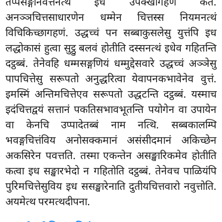
तप्पसङ्गनिवत्तनत्थं इध उपेक्खागहणं कतं.
अनञ्ञचित्तसाधारणेन धम्मेन चित्तस्स नियमनत्थं
विचिकिच्छागहणं. उद्धच्चं पन सब्बाकुसलेसु युत्तंपि इध
लद्धोकासं हुत्वा सुट्ठु बलवं होतीति दस्सनत्थं इधेव गहितन्ति
दट्ठब्बं. तेनेवहि धम्मसङ्गणियं धम्मुद्देसवारे उद्धच्चं अञ्ञेसु
पापचित्तेसु सरूपतो अनुद्धरित्वा येवापनकभावेनेव वुत्तं.
इमस्मिं अन्तिमचित्तेएव सरूपतो उद्धटन्ति दट्ठब्बं. यस्माच
इदंचित्तद्वयं सत्तानं पकतिसभावभूतन्ति पयोगेन वा उपायेन
वा केनचि उप्पादेतब्बं नाम नत्थि. सब्बकालम्पि
भवङ्गचित्तंविय अनोसक्कमानं असंसीदमानं अकिच्छेन
अकसिरेन पवत्तति. तस्मा एकन्तेन असङ्खारिकमेव होतीति
कत्वा इध सङ्खारभेदो न गहितोति दट्ठब्बं. तेनेवच पाळियंपि
पुरिमचित्तेसुविय इध ससङ्खारेनाति दुतीयचित्तवारो नवुत्तोति.
अयमेत्थ परमत्थदीपना.