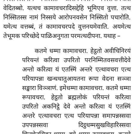
वेदितब्बो. यत्थच कामावचरादिसद्देहि भूमिएव वुत्ता. तत्थ
निस्सितस्स नामं निस्सये आरोपनवसेन निस्सितो पचारोति.
यमेत्थ वत्तब्बं, तं कामावचरपदे वुत्तनयमेवाति. अयमेत्थ
तेभूमक परिच्छेदे पाळिअनुगता परमत्थदीपना. यथाह –
कतमे धम्मा कामावचरा. हेट्ठतो अवीचिनिरयं
परियन्तं करित्वा उपरितो परनिम्मितवसवत्तीदेवे
अन्तो करित्वा यं एतस्मिं अन्तरे एत्थावचरा एत्थ
परियापन्ना खन्धधातुआयतना रूपा वेदना सञ्ञा
सङ्खारा विञ्ञाणं. इमेधम्मा कामावचरा. कतमे धम्मा
रूपावचरा. हेट्ठतो ब्रह्मलोकं परियन्तं करित्वा
उपरितो अकनिट्ठे देवे अन्तो करित्वा यं एतस्मिं
अन्तरे एत्थावचरा एत्थ परियापन्ना समापन्नस्सवा
उपपन्नस्सवा दिट्ठधम्मसुखविहारिस्सवा