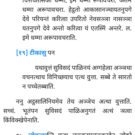
चित्तचेतसिका धम्मा, इमे धम्मा रूपावचरा. कतमे
धम्मा अरूपावचरा. हेट्ठतो आकासानञ्चायतनुपगे
देवे परियन्तं करित्वा उपरितो नेवसञ्ञा नासञ्ञा
यतनुपगे देवे अन्तो करित्वा यं एतस्मिं अन्तरे. ल.
इमे धम्मा अरूपावचराति.
[१९] टीकासु
पन
यथावुत्तं सुविसदं पाळिनयं अग्गहेत्वा अञ्ञथा
वचनत्थाच विनिच्छयाच एत्थ वुत्ता. सब्बे ते सारतो
न पच्चेतब्बाति.
ननु अट्ठसालिनियमेव तेच अञ्ञेच अत्था वुत्ताति.
सच्चं. भूतंपन सुविसदं पाळिअनुगतं अत्थं ञत्वा
किंविक्खेपेनाति.