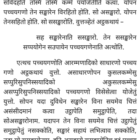
संविदहति तस्मिं तस्मिं कम्मे पयोजेतीति कत्वा. योपन
पच्चयगणो तेन सङ्खारेन विरहितो होति. सो असङ्खारो. योपन
तेनसहितो होति. सो ससङ्खारोति. वुत्तञ्हेतं अट्ठकथायं –
सह सङ्खारेनाति ससङ्खारो. तेन ससङ्खारेन
सप्पयोगेन सउपायेन पच्चयगणेनाति अत्थोति.
एत्थच पच्चयगणोति आरम्मणादिको साधारणो पच्चय
गणो अट्ठकथायं वुत्तो. असाधारणोपन कुसलकम्मेसु
सप्पुरिसुपनिस्सयादिको अकुसलकम्मेसु
असप्पुरिसुपनिस्सयादिको पच्चयगणो विसेसेत्वा योजेतुं
युत्तो. सोपन यदा दुविधेन सङ्खारेन विना सयमेव चित्तं
असंसीदमानं कत्वा उट्ठापेति समुट्ठापेति, तदा
सोअसङ्खारोनाम. यदापन तेन विना सयमेव चित्तं उट्ठापेतुं
समुट्ठापेतुं नसक्कोति, सङ्खारं सहायं लभित्वाव सक्कोति,