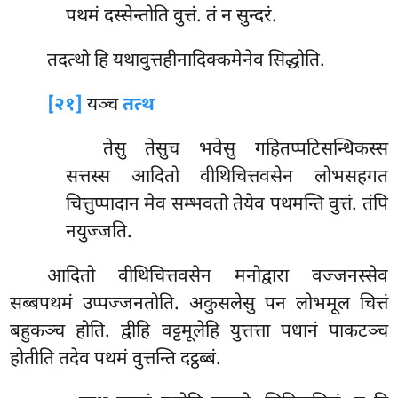
पथमं दस्सेन्तोति वुत्तं. तं न सुन्दरं.
तदत्थो हि यथावुत्तहीनादिक्कमेनेव सिद्धोति.
[२१]
यञ्च
तत्थ
तेसु तेसुच भवेसु गहितप्पटिसन्धिकस्स
सत्तस्स आदितो वीथिचित्तवसेन लोभसहगत
चित्तुप्पादान मेव सम्भवतो तेयेव पथमन्ति वुत्तं. तंपि
नयुज्जति.
आदितो
वीथिचित्तवसेन मनोद्वारा वज्जनस्सेव
सब्बपथमं उप्पज्जनतोति. अकुसलेसु पन लोभमूल चित्तं
बहुकञ्च होति. द्वीहि वट्टमूलेहि युत्तत्ता पधानं पाकटञ्च
होतीति तदेव पथमं वुत्तन्ति दट्ठब्बं.