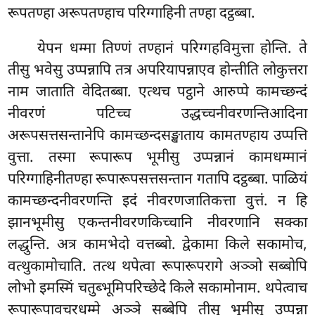
रूपतण्हा अरूपतण्हाच परिग्गाहिनी तण्हा दट्ठब्बा.
येपन धम्मा तिण्णं तण्हानं परिग्गहविमुत्ता होन्ति. ते
तीसु भवेसु उप्पन्नापि तत्र अपरियापन्नाएव होन्तीति लोकुत्तरा
नाम जाताति वेदितब्बा. एत्थच पट्ठाने आरुप्पे कामच्छन्दं
नीवरणं पटिच्च उद्धच्चनीवरणन्तिआदिना
अरूपसत्तसन्तानेपि कामच्छन्दसङ्खाताय कामतण्हाय उप्पत्ति
वुत्ता. तस्मा रूपारूप भूमीसु उप्पन्नानं कामधम्मानं
परिग्गाहिनीतण्हा रूपारूपसत्तसन्तान गतापि दट्ठब्बा. पाळियं
कामच्छन्दनीवरणन्ति इदं नीवरणजातिकत्ता वुत्तं. न हि
झानभूमीसु एकन्तनीवरणकिच्चानि नीवरणानि सक्का
लद्धुन्ति. अत्र कामभेदो वत्तब्बो. द्वेकामा किले सकामोच,
वत्थुकामोचाति. तत्थ थपेत्वा रूपारूपरागे अञ्ञो सब्बोपि
लोभो इमस्मिं चतुब्भूमिपरिच्छेदे किले सकामोनाम. थपेत्वाच
रूपारूपावचरधम्मे अञ्ञे सब्बेपि तीसु भूमीसु उप्पन्ना