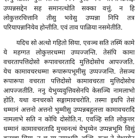
उप्पन्नसद्देन सह समानत्थोति सक्का वत्तुं. न हि
लोकुत्तरचित्तानि तीसु भवेसु उप्पन्ना निपि तत्र
परियापन्नानियेव होन्तीति. एवं ताव पाळिया नसमेतीति.
यदिच सो अत्थो गहितो सिया. एवञ्च सति तस्मिं कामे
ये महग्गत लोकुत्तरधम्मा उप्पज्जन्ति. तेसंपि कामा
वचरतापत्तिदोसो रूपावचरतादि मुत्तिदोसोच आपज्जति.
येच कामावचरधम्मा रूपारूपभूमीसु उप्पज्जन्ति. तेसञ्च
रूपारूपा वचरता पत्तिदोसो कामावचरता मुत्तिदोसोच
आपज्जतीति. ननु येभुय्यवुत्तिवसेनपि केसञ्चि नामलाभो
होति. यथा वनचरको सङ्गामावचरोति. तस्मा इधपि तेसं
धम्मानं अत्तनो अत्तनो भुम्मीसु उप्पन्नबहुलत्ता कामावचरादि
नामलाभे सति न कोचि दोसोति.न. एवञ्हि सति लोकुत्तर
धम्मानं कामावचरतादि मुच्चनत्थं येभुय्येन उप्पन्नभूमि विसुं