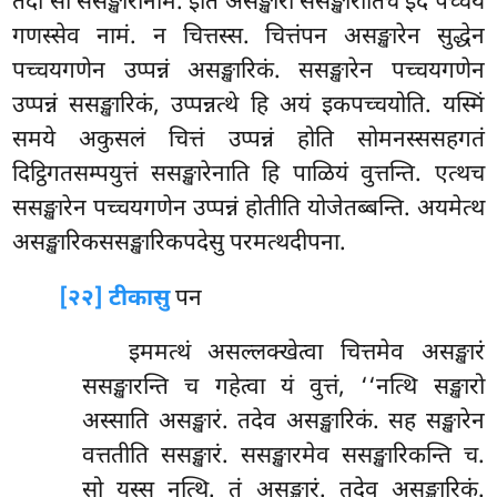
तदा सो ससङ्खारोनाम. इति असङ्खारो ससङ्खारोतिच इदं पच्चय
गणस्सेव नामं. न चित्तस्स. चित्तंपन असङ्खारेन सुद्धेन
पच्चयगणेन उप्पन्नं असङ्खारिकं. ससङ्खारेन पच्चयगणेन
उप्पन्नं ससङ्खारिकं, उप्पन्नत्थे हि अयं इकपच्चयोति. यस्मिं
समये अकुसलं चित्तं उप्पन्नं होति सोमनस्ससहगतं
दिट्ठिगतसम्पयुत्तं ससङ्खारेनाति हि पाळियं वुत्तन्ति. एत्थच
ससङ्खारेन पच्चयगणेन उप्पन्नं होतीति योजेतब्बन्ति. अयमेत्थ
असङ्खारिकससङ्खारिकपदेसु परमत्थदीपना.
[२२] टीकासु
पन
इममत्थं असल्लक्खेत्वा चित्तमेव असङ्खारं
ससङ्खारन्ति च गहेत्वा यं वुत्तं, ‘‘नत्थि सङ्खारो
अस्साति असङ्खारं. तदेव असङ्खारिकं. सह सङ्खारेन
वत्ततीति ससङ्खारं. ससङ्खारमेव
ससङ्खारिकन्ति च.
सो यस्स नत्थि. तं असङ्खारं. तदेव असङ्खारिकं.