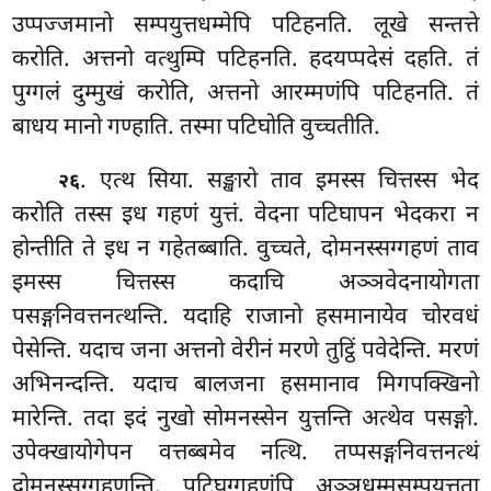
उप्पज्जमानो
सम्पयुत्तधम्मेपि पटिहनति. लूखे सन्तत्ते
करोति. अत्तनो वत्थुम्पि पटिहनति. हदयप्पदेसं दहति. तं
पुग्गलं दुम्मुखं करोति, अत्तनो आरम्मणंपि पटिहनति. तं
बाधय मानो गण्हाति. तस्मा पटिघोति वुच्चतीति.
. एत्थ सिया. सङ्खारो ताव इमस्स चित्तस्स भेद
२६
करोति तस्स इध गहणं युत्तं. वेदना पटिघापन भेदकरा न
होन्तीति ते इध न गहेतब्बाति. वुच्चते, दोमनस्सग्गहणं ताव
इमस्स चित्तस्स कदाचि अञ्ञवेदनायोगता
पसङ्गनिवत्तनत्थन्ति. यदाहि राजानो हसमानायेव चोरवधं
पेसेन्ति. यदाच जना अत्तनो वेरीनं मरणे तुट्ठिं पवेदेन्ति. मरणं
अभिनन्दन्ति. यदाच बालजना हसमानाव मिगपक्खिनो
मारेन्ति. तदा इदं नुखो सोमनस्सेन युत्तन्ति अत्थेव पसङ्गो.
उपेक्खायोगेपन वत्तब्बमेव नत्थि. तप्पसङ्गनिवत्तनत्थं
दोमनस्सग्गहणन्ति. पटिघग्गहणंपि अञ्ञधम्मसम्पयुत्तता