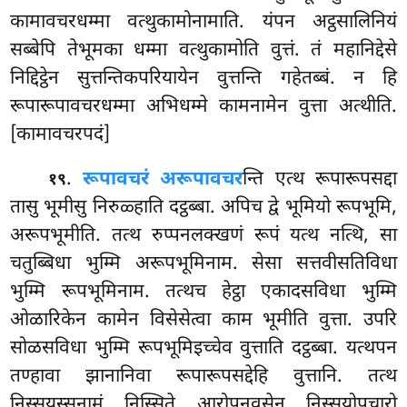
कामावचरधम्मा वत्थुकामोनामाति. यंपन अट्ठसालिनियं
सब्बेपि तेभूमका धम्मा वत्थुकामोति वुत्तं. तं महानिद्देसे
निद्दिट्ठेन सुत्तन्तिकपरियायेन वुत्तन्ति गहेतब्बं. न हि
रूपारूपावचरधम्मा अभिधम्मे कामनामेन वुत्ता अत्थीति.
[कामावचरपदं]
.
रूपावचरं अरूपावचर
न्ति एत्थ रूपारूपसद्दा
१९
तासु भूमीसु निरुळ्हाति दट्ठब्बा. अपिच द्वे भूमियो रूपभूमि,
अरूपभूमीति. तत्थ रुप्पनलक्खणं रूपं यत्थ नत्थि, सा
चतुब्बिधा भुम्मि अरूपभूमिनाम. सेसा सत्तवीसतिविधा
भुम्मि रूपभूमिनाम. तत्थच हेट्ठा एकादसविधा भुम्मि
ओळारिकेन कामेन विसेसेत्वा काम भूमीति वुत्ता. उपरि
सोळसविधा भुम्मि रूपभूमिइच्चेव वुत्ताति दट्ठब्बा. यत्थपन
तण्हावा झानानिवा रूपारूपसद्देहि वुत्तानि. तत्थ
निस्सयस्सनामं निस्सिते आरोपनवसेन निस्सयोपचारो