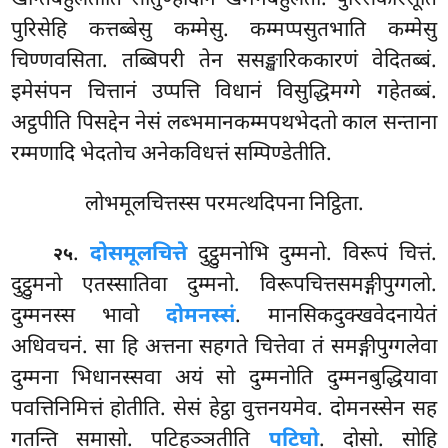
पुरिसेहि कत्तब्बेसु कम्मेसु. कम्मप्पसुतभाति कम्मेसु
चिण्णवसिता. तब्बिपरी तेन ससङ्खारिककारणं वेदितब्बं.
इमेसंपन चित्तानं उप्पत्ति विधानं विसुद्धिमग्गे गहेतब्बं.
अट्ठपीति पिसद्देन नेसं लब्भमानकम्मपथभेदतो काल सन्ताना
रम्मणादि भेदतोच अनेकविधत्तं सम्पिण्डेतीति.
लोभमूलचित्तस्स परमत्थदिपना निट्ठिता.
.
दोसमूलचित्ते
दुट्ठुमनोभि दुम्मनो. विरूपं चित्तं.
२५
दुट्ठुमनो एतस्सातिवा दुम्मनो. विरूपचित्तसमङ्गीपुग्गलो.
दुम्मनस्स भावो
दोमनस्सं
. मानसिकदुक्खवेदनायेतं
अधिवचनं. सा हि अत्तना सहगते चित्तेवा तं समङ्गीपुग्गलेवा
दुम्मना भिधानस्सवा अयं सो दुम्मनोति दुम्मनबुद्धियावा
पवत्तिनिमित्तं होतीति. सेसं हेट्ठा वुत्तनयमेव. दोमनस्सेन सह
गतन्ति समासो. पटिहञ्ञतीति
पटिघो
. दोसो. सोहि