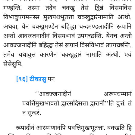
गण्हन्ति. तस्मा तदेव चक्खु तेसं द्विन्नं विसयविस
यिभावुपगमनस्स
मुखपथभूतत्ता चक्खुद्वारंनामाति अत्थो.
अथवा, येन चक्खुमण्डेन बहिद्धा चन्दमण्डलादीनि रूपानि
अन्तो आवज्जनादीनं विसयभावं उपगच्छन्ति. येनच अन्तो
आवज्जनादीनि बहिद्धा तेसं रूपानं विसयिभावं उपगच्छन्ति.
तमेव यथावुत्त कारणेन चक्खुद्वारं नामाति अत्थो. एवं
सेसेसुपि.
[९६] टीकासु
पन
‘‘आवज्जनादीनं अरूपधम्मानं
पवत्तिमुखभावतो द्वारसदिसत्ता द्वारानी’’ति वुत्तं. तं
न सुन्दरं.
रूपादीनं आरम्मणानंपि पवत्तिमुखभूतत्ता. वक्खति हि