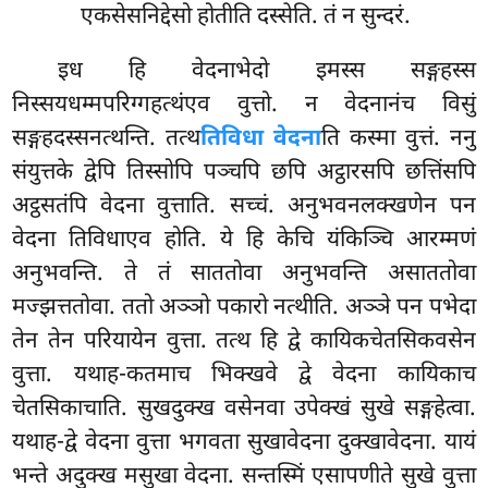
एकसेसनिद्देसो होतीति दस्सेति. तं न सुन्दरं.
इध हि वेदनाभेदो इमस्स सङ्गहस्स
निस्सयधम्मपरिग्गहत्थंएव वुत्तो. न वेदनानंच विसुं
सङ्गहदस्सनत्थन्ति. तत्थ
तिविधा वेदना
ति कस्मा वुत्तं. ननु
संयुत्तके द्वेपि तिस्सोपि पञ्चपि छपि अट्ठारसपि छत्तिंसपि
अट्ठसतंपि वेदना वुत्ताति. सच्चं. अनुभवनलक्खणेन पन
वेदना तिविधाएव होति. ये हि केचि यंकिञ्चि आरम्मणं
अनुभवन्ति. ते तं साततोवा अनुभवन्ति असाततोवा
मज्झत्ततोवा. ततो अञ्ञो पकारो नत्थीति. अञ्ञे पन पभेदा
तेन तेन परियायेन वुत्ता. तत्थ हि द्वे कायिकचेतसिकवसेन
वुत्ता. यथाह-कतमाच भिक्खवे द्वे वेदना कायिकाच
चेतसिकाचाति. सुखदुक्ख वसेनवा उपेक्खं सुखे सङ्गहेत्वा.
यथाह-द्वे वेदना वुत्ता भगवता सुखावेदना दुक्खावेदना. यायं
भन्ते अदुक्ख मसुखा वेदना. सन्तस्मिं एसापणीते सुखे वुत्ता