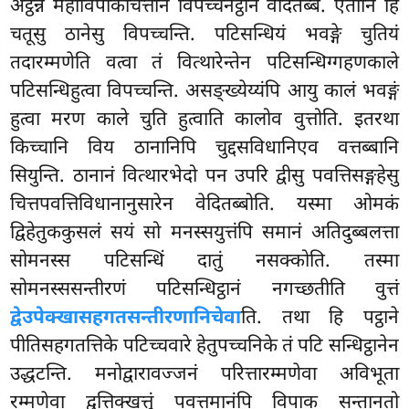
अट्ठन्नं महाविपाकचित्तानं विपच्चनट्ठानं वेदितब्बं. एतानि हि
चतूसु
ठानेसु विपच्चन्ति. पटिसन्धियं भवङ्गे चुतियं
तदारम्मणेति वत्वा तं वित्थारेन्तेन पटिसन्धिग्गहणकाले
पटिसन्धिहुत्वा विपच्चन्ति. असङ्ख्येय्यंपि आयु कालं भवङ्गं
हुत्वा मरण काले चुति हुत्वाति कालोव वुत्तोति. इतरथा
किच्चानि विय ठानानिपि चुद्दसविधानिएव वत्तब्बानि
सियुन्ति. ठानानं वित्थारभेदो पन उपरि द्वीसु पवत्तिसङ्गहेसु
चित्तपवत्तिविधानानुसारेन वेदितब्बोति. यस्मा ओमकं
द्विहेतुककुसलं सयं सो मनस्सयुत्तंपि समानं अतिदुब्बलत्ता
सोमनस्स पटिसन्धिं दातुं नसक्कोति. तस्मा
सोमनस्ससन्तीरणं पटिसन्धिट्ठानं नगच्छतीति वुत्तं
द्वेउपेक्खासहगतसन्तीरणानिचेवा
ति. तथा हि पट्ठाने
पीतिसहगतत्तिके पटिच्चवारे हेतुपच्चनिके तं पटि सन्धिट्ठानेन
उद्धटन्ति. मनोद्वारावज्जनं परित्तारम्मणेवा अविभूता
रम्मणेवा द्वत्तिक्खत्तुं पवत्तमानंपि विपाक सन्तानतो