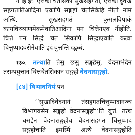
न हि इध एत्तका चेतसिका सुखसहगता, एत्तका दुक्ख
सहगतातिआदिना एकोपि सङ्गहो चेतसिकेहि नीतो नाम
अत्थि. सुखसहगतं कुसलविपाकं
कायविञ्ञाणमेकमेवातिआदिना पन चित्तेनएव नीहोति.
चित्ते पन सिद्धे चेत सिकापि सिद्धाएवाति कत्वा
चित्तुप्पादवसेनेवाति इदं वुत्तन्ति दट्ठब्बं.
.
तत्था
ति तेसु छसु सङ्गहेसु. वेदनाभेदेन
१३०
तंसम्पयुत्तानं चित्तचेतसिकानं सङ्गहो
वेदनासङ्गहो
.
[८४] विभावनियं
पन
‘‘सुखादिवेदनानं तंसहगतचित्तुप्पादानञ्च
विभागवसेन सङ्गहो वेदनासङ्गहो’’ति वुत्तं. तत्थ
चसद्देन वेदनासङ्गहोच वेदनासहगत चित्तुप्पाद
सङ्गहोचाति इमस्मिं अत्थे वेदनासङ्गहोति