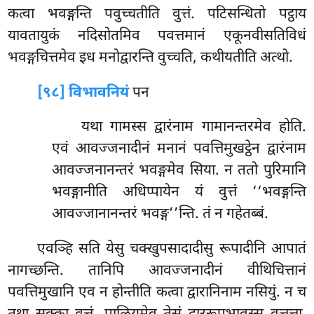
कत्वा भवङ्गन्ति पवुच्चतीति वुत्तं. पटिसन्धितो पट्ठाय
यावतायुकं नदिसोतमिव पवत्तमानं एकूनवीसतिविधं
भवङ्गचित्तमेव इध मनोद्वारन्ति वुच्चति, कथीयतीति अत्थो.
[९८] विभावनियं
पन
यथा गामस्स द्वारंनाम गामानन्तरमेव होति.
एवं आवज्जनादीनं मनानं पवत्तिमुखट्ठेन द्वारंनाम
आवज्जनानन्तरं भवङ्गमेव सिया. न ततो पुरिमानि
भवङ्गानीति अधिप्पायेन यं वुत्तं ‘‘भवङ्गन्ति
आवज्जानानन्तरं भवङ्ग’’न्ति. तं न गहेतब्बं.
एवञ्हि
सति येसु चक्खुपसादादीसु रूपादीनि आपातं
नागच्छन्ति. तानिपि आवज्जनादीनं वीथिचित्तानं
पवत्तिमुखानि एव न होन्तीति कत्वा द्वारानिनाम नसियुं. न च