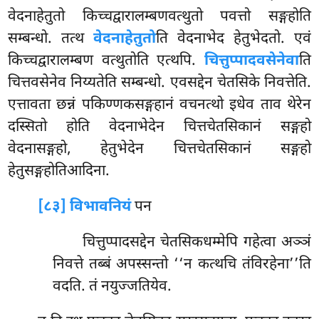
वेदनाहेतुतो किच्चद्वारालम्बणवत्थुतो पवत्तो सङ्गहोति
सम्बन्धो. तत्थ
वेदनाहेतुतो
ति वेदनाभेद हेतुभेदतो. एवं
किच्चद्वारालम्बण वत्थुतोति एत्थपि.
चित्तुप्पादवसेनेवा
ति
चित्तवसेनेव निय्यतेति सम्बन्धो. एवसद्देन चेतसिके निवत्तेति.
एत्तावता छन्नं पकिण्णकसङ्गहानं वचनत्थो इधेव ताव थेरेन
दस्सितो होति वेदनाभेदेन चित्तचेतसिकानं सङ्गहो
वेदनासङ्गहो, हेतुभेदेन चित्तचेतसिकानं सङ्गहो
हेतुसङ्गहोतिआदिना.
[८३] विभावनियं
पन
चित्तुप्पादसद्देन चेतसिकधम्मेपि गहेत्वा अञ्ञं
निवत्ते तब्बं अपस्सन्तो ‘‘न कत्थचि तंविरहेना’’ति
वदति. तं नयुज्जतियेव.