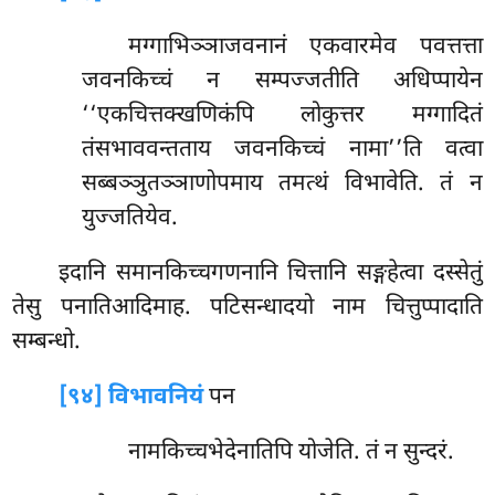
मग्गाभिञ्ञाजवनानं एकवारमेव पवत्तत्ता
जवनकिच्चं न सम्पज्जतीति अधिप्पायेन
‘‘एकचित्तक्खणिकंपि लोकुत्तर मग्गादितं
तंसभाववन्तताय जवनकिच्चं नामा’’ति वत्वा
सब्बञ्ञुतञ्ञाणोपमाय तमत्थं विभावेति. तं न
युज्जतियेव.
इदानि
समानकिच्चगणनानि चित्तानि सङ्गहेत्वा दस्सेतुं
तेसु पनातिआदिमाह. पटिसन्धादयो नाम चित्तुप्पादाति
सम्बन्धो.
[९४] विभावनियं
पन
नामकिच्चभेदेनातिपि योजेति. तं न सुन्दरं.