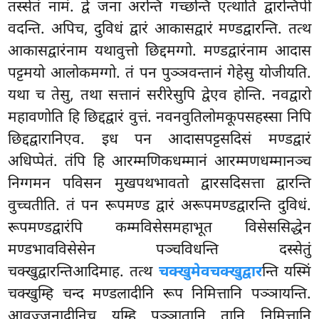
तस्सेतं नामं. द्वे जना अरन्ति गच्छन्ति एत्थाति द्वारन्तिपी
वदन्ति. अपिच, दुविधं द्वारं आकासद्वारं मण्डद्वारन्ति. तत्थ
आकासद्वारंनाम यथावुत्तो छिद्दमग्गो. मण्डद्वारंनाम आदास
पट्टमयो आलोकमग्गो. तं पन पुञ्ञवन्तानं गेहेसु योजीयति.
यथा च तेसु, तथा सत्तानं सरीरेसुपि द्वेएव होन्ति. नवद्वारो
महावणोति हि छिद्दद्वारं वुत्तं. नवनवुतिलोमकूपसहस्सा निपि
छिद्दद्वारानिएव. इध पन आदासपट्टसदिसं मण्डद्वारं
अधिप्पेतं. तंपि हि आरम्मणिकधम्मानं आरम्मणधम्मानञ्च
निग्गमन पविसन मुखपथभावतो द्वारसदिसत्ता द्वारन्ति
वुच्चतीति. तं पन रूपमण्ड द्वारं अरूपमण्डद्वारन्ति दुविधं.
रूपमण्डद्वारंपि कम्मविसेसमहाभूत विसेससिद्धेन
मण्डभावविसेसेन पञ्चविधन्ति दस्सेतुं
चक्खुद्वारन्तिआदिमाह. तत्थ
चक्खुमेवचक्खुद्वार
न्ति यस्मिं
चक्खुम्हि चन्द मण्डलादीनि रूप निमित्तानि पञ्ञायन्ति.
आवज्जनादीनिच यम्हि पञ्ञातानि तानि निमित्तानि