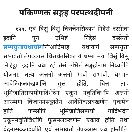
पकिण्णक सङ्गह परमत्थदीपनी
. एवं
विसुं विसुं चित्तचेतसिकानं निद्देसं दस्सेत्वा
१२९
इदानि पुन उभिन्नं निद्देसं दस्सेन्तो
सम्पयुत्तायथायोग
न्तिआदिमाह. यथायोगं सम्पयुत्ता
सभावतो तेपञ्ञास चित्तचेतसिका ये धम्मा मया विसुं विसुं
निद्दिट्ठा. इदानि यथा रहं तेसं उभिन्नं सङ्गहोनाम निय्यतेति
योजना. तत्थ अत्तनो अत्तनो भावो सभावो. धम्मानं
आवेनिकलक्खणन्ति वुत्तं होति. चित्तं ताव
भूमिजातिसम्पयोगादिभेदेन एकून नवुतिविधंपि अत्तनो
आरम्मण विजाननसङ्खातेन आवेनिकलक्खणेन एकमेव
होति. फस्सोपि भूमिजातिसम्पयो गादिभेदेन
एकूननवुतिविधोपि फुसनलक्खणेन एकोव होति तथा
वेदनासञ्ञादयोति एवं सभावतो तेपञ्ञास एव होन्तीति.