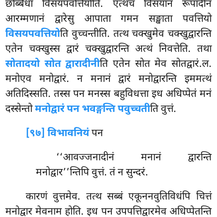
छब्बिधा विसयपवत्तियोति. एत्थच विसयानं रूपादीनं
आरम्मणानं द्वारेसु आपाता गमन सङ्खाता पवत्तियो
विसयपवत्तियो
ति वुच्चन्तीति. तत्थ चक्खुमेव चक्खुद्वारन्ति
एतेन चक्खुस्स द्वारं चक्खुद्वारन्ति अत्थं निवत्तेति. तथा
सोतादयो सोत द्वारादीनी
ति एतेन सोत मेव सोतद्वारं.ल.
मनोएव मनोद्वारं. न मनानं द्वारं मनोद्वारन्ति इममत्थं
अतिदिस्सति. तस्स पन मनस्स बहुविधत्ता इध अधिप्पेतं मनं
दस्सेन्तो
मनोद्वारं पन भवङ्गन्ति पवुच्चती
ति वुत्तं.
[९७] विभावनियं
पन
‘‘आवज्जनादीनं मनानं द्वारन्ति
मनोद्वार’’न्तिपि वुत्तं. तं न सुन्दरं.
कारणं वुत्तमेव. तत्थ सब्बं एकूननवुतिविधंपि चित्तं
मनोद्वार मेवनाम होति. इध पन उपपत्तिद्वारमेव अधिप्पेतन्ति