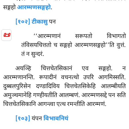
सङ्गहो
आरम्मणसङ्गहो
.
[१०२] टीकासु
पन
📜
‘‘आरम्मणानं सरूपतो विभागतो
तंविसयचित्ततो च सङ्गहो आरम्मणसङ्गहो’’ति वुत्तं.
तं न सुन्दरं.
अयञ्हि चित्तचेतसिकानं एव सङ्गहो. न
आरम्मणानन्ति. रूपादीनं वचनत्थो उपरि आगमिस्सति.
दुब्बलपुरिसेन दण्डादिविय चित्तचेतसिकेहि आलम्बीयति
अमुञ्चमानेहि गण्हीयतीति आलम्बणं. आरम्मणसद्दे पन सति
चित्तचेतसिकानि आगन्त्वा एत्थ रमन्तीति आरम्मणं.
[१०३]
यंपन
विभावनियं