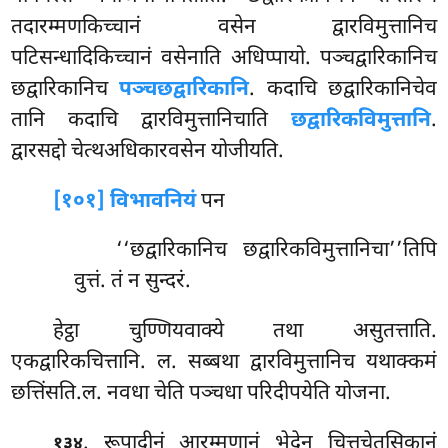
तदारम्मणकिच्चानं वसेन द्वारविमुत्तानिच
पटिसन्धादिकिच्चानं वसेनाति अधिप्पायो. पञ्चद्वारिकानिच
छद्वारिकानिच
पञ्चछद्वारिकानि
. कदाचि छद्वारिकानिचेव
तानि कदाचि द्वारविमुत्तानिचाति
छद्वारिकविमुत्तानि
.
द्वारसद्दो चेत्थअधिकारवसेन योजीयति.
[१०१] विभावनियं
पन
‘‘छद्वारिकानिच छद्वारिकविमुत्तानिचा’’तिपि
वुत्तं. तं न सुन्दरं.
हेट्ठा चुण्णियवाक्ये तथा असुतत्ताति.
एकद्वारिकचित्तानि. ल. सब्बथा द्वारविमुत्तानिच यथाक्कमं
छत्तिंसति.ल. नवधा चेति पञ्चधा परिदीपयेति योजना.
. रूपादीनं आरम्मणानं भेदेन चित्तचेतसिकानं
१३४