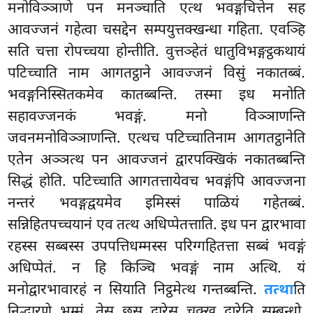
मनोविञ्ञाणे पन मनञ्चाति एत्थ भवङ्गचित्तेन सह
आवज्जनं गहेत्वा चसद्देन सम्पयुत्तक्खन्धा गहिता. एवञ्हि
सति चत्ता रोपच्चया होन्तीति. वुत्तञ्हेतं धातुविभङ्गट्ठकथायं
पटिच्चाति नाम आगतट्ठाने आवज्जनं विसुं नकातब्बं.
भवङ्गनिस्सितकमेव कातब्बन्ति. तस्मा इध मनोति
सहावज्जनकं भवङ्गं. मनो विञ्ञाणन्ति
जवनमनोविञ्ञाणन्ति. एत्थच पटिच्चातिनाम आगतट्ठानेति
एतेन अञ्ञत्थ पन आवज्जनं द्वारपक्खिकं नकातब्बन्ति
सिद्धं होति. पटिच्चाति आगतत्तायेवच भवङ्गंपि आवज्जना
नन्तरं भवङ्गद्वयमेव इमिस्सं पाळियं गहेतब्बं.
सन्निहितपच्चयानं एव तत्थ अधिप्पेतत्ताति. इध पन द्वारभावा
रहस्स सब्बस्स उपपत्तिधम्मस्स परिग्गहितत्ता सब्बं भवङ्गं
अधिप्पेतं. न हि किञ्चि भवङ्गं नाम अत्थि. यं
मनोद्वारभावारहं न सियाति निट्ठमेत्थ गन्तब्बन्ति.
तत्था
ति
निद्धारणे भुम्मं, तेसु छसु द्वारेसु चक्खु द्वारेति सम्बन्धो.