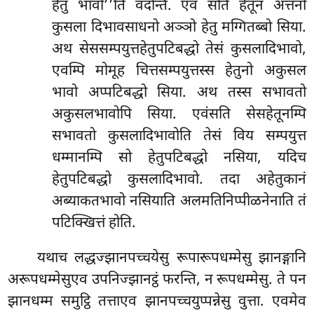
हेतु भावो’’ति वदन्ति. एवं सति हेतूनं अत्तनो
कुसला दिभावसाधनो अञ्ञो हेतु मग्गितब्बो सिया.
अथ सेससम्पयुत्तहेतुपटिबद्धो तेसं कुसलादिभावो,
एवम्पि मोमूह चित्तसम्पयुत्तस्स हेतुनो अकुसल
भावो अप्पटिबद्धो सिया. अथ तस्स सभावतो
अकुसलभावोपि सिया. एवंसति सेसहेतूनम्पि
सभावतो कुसलादिभावोति तेसं विय सम्पयुत्त
धम्मानम्पि सो हेतुपटिबद्धो नसिया, यदिच
हेतुपटिबद्धो कुसलादिभावो. तदा अहेतुकानं
अब्याकतभावो नसियाति अलमतिनिप्पीळनेनाति तं
पटिक्खित्तं होति.
यथाच लद्धज्झानपच्चयेसु रूपारूपधम्मेसु झानङ्गानि
अरूपधम्मेसुएव उपनिज्झानट्ठं फरन्ति, न रूपधम्मेसु. ते पन
झानधम्म समुट्ठि तत्ताएव झानपच्चयुप्पन्नेसु वुत्ता. एवमेव