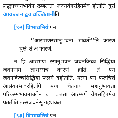
लद्धपच्चयभावेन दुब्बलत्ता जवनवेगरहितमेव होतीति वुत्तं
आवज्जन द्वय वज्जितानी
ति.
[९२] विभावनियं
पन
‘‘आरम्मणरसानुभवना भावतो’’ति कारणं
वुत्तं. तं अ कारणं.
न हि आरम्मण रसानुभवनं जवनकिच्च सिद्धिया
जवननाम लाभस्सच कारणं होति. तं पन
जवनकिच्चसिद्धिया फलमे वहोतीति. यस्मा पन फलचित्तं
आसेवनभावरहितंपि मग्ग चेतनाय महानुभावत्ता
परिकम्मभावनाबलेन च पवत्तत्ता आरम्मणे वेगसहितमेव
पततीति तस्सजवनेसु गहणंकतं.
[९३] विभावनियं
पन