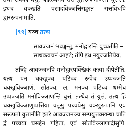
तथा सक्का वत्तुं. पाळियमेव तेसं द्वाररूपभावस्स वुत्तत्ता.
इधच वक्खति पसादविञ्ञत्तिसङ्खातं सत्तविधंपि
द्वाररूपंनामाति.
[९९]
यञ्च
तत्थ
सावज्जनं भवङ्गन्तु, मनोद्वारन्ति वुच्चतीति –
साधकवचनं आहटं; तंपि इध नयुज्जतियेव.
तञ्हि आवज्जनंपि मनोद्वारपक्खिकं कत्वा दीपेतीति.
यत्थ पन चक्खुञ्च पटिच्च रूपेच उप्पज्जति
चक्खुविञ्ञाणं. सोतञ्च. ल. मनञ्च पटिच्च धम्मेच
उप्पज्जति मनोविञ्ञाणन्ति वुत्तं. तत्थेव तं युत्तं. तत्थ हि
चक्खुविञ्ञाणुप्पत्तिया चतूसु पच्चयेसु चक्खुरूपानि एव
सरूपतो वुत्तानीति इतरे आवज्जनञ्च सम्पयुत्तक्खन्धा चाति
द्वे पच्चया चसद्देन गहिता, एवं सोतविञ्ञाणादीसुपि.