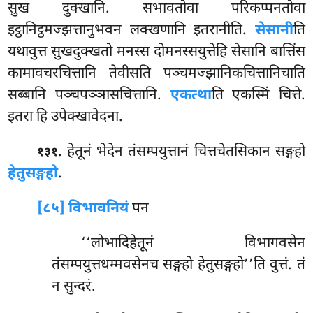
सुख दुक्खानि. सभावतोवा परिकप्पनतोवा
इट्ठानिट्ठमज्झत्तानुभवन लक्खणानि इतरानीति.
सेसानी
ति
यथावुत्त सुखदुक्खतो मनस्स दोमनस्सयुत्तेहि सेसानि बात्तिंस
कामावचरचित्तानि तेवीसति पञ्चमज्झानिकचित्तानिचाति
सब्बानि पञ्चपञ्ञासचित्तानि.
एकत्था
ति एकस्मिं चित्ते.
इतरा हि उपेक्खावेदना.
. हेतूनं भेदेन तंसम्पयुत्तानं चित्तचेतसिकान सङ्गहो
१३१
हेतुसङ्गहो
.
[८५] विभावनियं
पन
‘‘लोभादिहेतूनं विभागवसेन
तंसम्पयुत्तधम्मवसेनच सङ्गहो हेतुसङ्गहो’’ति वुत्तं. तं
न सुन्दरं.