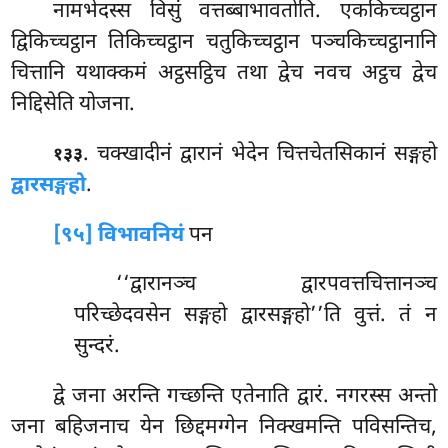
नामभेदस्स विसुं वत्तब्बाभावतोति. एककिच्चट्ठान
द्विकिच्चट्ठान तिकिच्चट्ठान चतुकिच्चट्ठान पञ्चकिच्चट्ठानानि
चित्तानि यथाक्कमं अट्ठसट्ठिच तथा द्वेच नवच अट्ठच द्वेच
निद्दिसेति योजना.
. चक्खादीनं द्वारानं भेदेन चित्तचेतसिकानं सङ्गहो
१३३
द्वारसङ्गहो
.
[९५] विभावनियं
पन
‘‘द्वारानञ्च द्वारपवत्तचित्तानञ्च
परिच्छेदवसेन सङ्गहो द्वारसङ्गहो’’ति वुत्तं. तं न
सुन्दरं.
द्वे जना अरन्ति गच्छन्ति एतेनाति द्वारं. नगरस्स अन्तो
जना बहिजनाच येन छिद्दमग्गेन निक्खमन्ति पविसन्तिच,