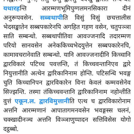
यथारह
न्ति आरम्मणभूमिपुग्गलमनसिकारा दीनं
अनुरूपवसेन.
सब्बथापी
ति विसुं विसुं छचत्तालीस
भेदसङ्खातेन
सब्बपकारेनपि अगहित गहण वसेन, चतुपञ्ञा
साति सम्बन्धो. सब्बथापीतिवा आवज्जनादि तदारम्मण
परियो सानवसेन अनेककिच्चभेदयुत्तेन सब्बपकारेनपि,
कामावचरानेवाति सम्बन्धो. यानि आवज्जनादीनि किच्चानि
द्वारविकारं पटिच्च पवत्तन्ति, तं किच्चवन्तानिएव द्वारे
नियुत्तानीति अत्थेन द्वारिकानिनाम होन्ति. पटिसन्धि भवङ्ग
चुति किच्चानिपन द्वारविकारेन विना केवलं कम्मवसेनेव
सिज्झन्ति. तस्मा तंकिच्चवन्तानि द्वारिकानिनाम नहोन्तीति
वुत्तं
एकून.ल. द्वारविमुत्तानी
ति एत्थ च द्वारविकारोनाम
अत्तनि आरम्मणानं आपातागमनवसेन भवङ्गस्स चलनं,
चक्खादीनञ्च अत्तनि विञ्ञाणुप्पादन सत्तिविसेस योगो
दट्ठब्बो.