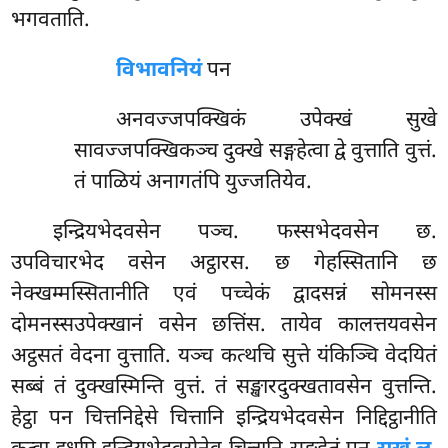
भगवताति.
विभावनियं
पन
अनवज्जपक्खिकं उपेक्खं सुखे
सावज्जपक्खिकञ्च दुक्खे सङ्गहेत्वा द्वे वुत्ताति वुत्तं.
तं पाळियं अनागतंपि युज्जतियेव.
इन्द्रियभेदवसेन
पञ्च. फस्सभेदवसेन छ.
उपविचारभेद वसेन अट्ठारस. छ गेहस्सितानि छ
नेक्खम्मस्सितानीति एवं पच्चेकं द्वादसन्नं सोमनस्स
दोमनस्सउपेक्खानं वसेन छत्तिंस. तायेव कालत्तयवसेन
अट्ठसतं वेदना वुत्ताति. यञ्च कत्थचि सुत्ते यंकिञ्चि वेदयितं
सब्बं तं दुक्खस्मिन्ति वुत्तं. तं सङ्खारदुक्खतावसेन वुत्तन्ति.
हेट्ठा पन चित्तनिद्देसे चित्तानि इन्द्रियभेदवसेन निद्दिट्ठानीति