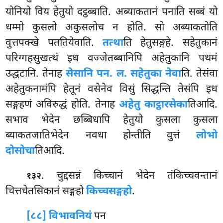
योनियो विय हेतुयो दट्ठब्बाति. अब्याकतानं पनाति सब्बं यो
धम्मो कुसलो अकुसलोच न होति. सो अब्याकतोति
वुत्तपक्खे पततियेवाति.
तत्था
ति हेतुसङ्गहे. सहेतुकानं
परिग्गहसुखत्थं इध वज्जेतब्बानिपि अहेतुकानि पथमं
उद्धटानि. तेनाह
सेसानि पन. ल. सहेतुका नेवा
ति. तेसंवा
अहेतुकनामंपि हेतूनं वसेनेव विसुं सिद्धन्ति तेसंपि इध
सङ्गहणं अविरुद्धं होति. तेनाह
अहेतु काट्ठारसेका
तिआदि.
सभाव भेदेन छब्बिधापि हेतुयो कुसला कुसला
ब्याकतजातिभेदेन नवधा होन्तीति वुत्तं
लोभो
दोसोचा
तिआदि.
. चुद्दसन्नं किच्चानं भेदेन तंकिच्चवन्तानं
१३२
चित्तचेतसिकानं सङ्गहो
किच्चसङ्गहो
.
[८८] विभावनियं
पन