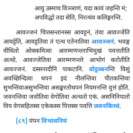
आयु उस्माच विञ्ञाणं, यदा कायं जहन्ति मं;
अपविद्धो तदा सेति, निरत्थंव कलिङ्गरन्ति.
आवज्जनं चित्तसन्तानस्स आवट्टनं, तंवा आवज्जेति
आवट्टेति, आवट्टतिवा तं एत्थ एतेनातिवा
आवज्जनं
. भवङ्ग
वीथितो ओक्कमित्वा आरम्मणन्तराभिमुखं पवत्ततीति
अत्थो. आवज्जेतिवा आरम्मणन्तरे आभोगं करोतीति
आवज्जनं. दस्सनादीनि पाकटानि.
वोट्ठब्बन
न्ति विसुं
अवच्छिन्दित्वा थपनं इदं नीलन्तिवा पीतकन्तिवा
सुभन्तिवाअसुभन्तिवा असङ्करतोथपनं नियमनन्ति वुत्तं होति.
जवनन्तिवा जवोतिवा वेगोतिवा अत्थतो एकं. असनिनिपातो
विय वेगसहितस्स एकेकस्स पित्तस्स पवत्ति
जवनकिच्चं
.
[८९]
यंपन
विभावनियं