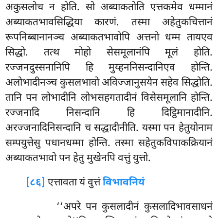
अकुसलोच न होति. सो अब्याकतोति एत्तकमेव
धम्मानं
अब्याकतभावसिद्धिया कारणं. तस्मा अहेतुकचित्तानं
रूपनिब्बानानञ्च अब्याकतभावोपि अत्तनो धम्म तायएव
सिद्धो. तत्थ मोहो सेसमूलानंपि मूलं होति.
रज्जनदुस्सनानिपि हि मुय्हननिसन्दानिएव होन्ति.
अलोभादीनञ्च कुसलभावो अविज्जानुसयेन सहेव सिद्धोति.
तानि पन लोभादीनि लोभसहगतादीनं विसेसमूलानि होन्ति.
रज्जनादि निसन्दानि हि दिट्ठिमानादीनि.
अरज्जनादिनिसन्दानि च सद्धादीनीति. यस्मा पन हेतुयोनाम
सम्पयुत्तेसु पधानधम्मा होन्ति. तस्मा सहेतुकविपाकक्रियानं
अब्याकतभावो पन हेतु मुखेनपि वत्तुं युत्तो.
[८६]
एत्तावता यं वुत्तं
विभावनियं
‘‘अपरे पन कुसलादीनं कुसलादिभावसाधनं