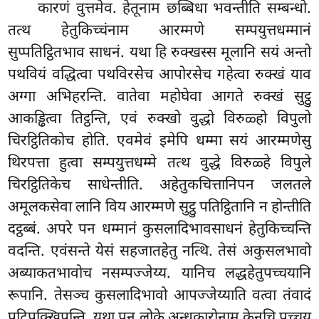
कारणं
वुत्तमेव. हेतूनाम छब्बिधा भवन्तीति सम्बन्धो.
तत्थ हेतुकिच्चंनाम आरम्मणे सम्पयुत्तधम्मानं
सुप्पतिट्ठितभाव साधनं. यथा हि रुक्खस्स मूलानि सयं अन्तो
पथवियं वद्धित्वा पथविरसेच आपोरसेच गहेत्वा रुक्खं याव
अग्गा अभिहरन्ति. वातेवा महोघेवा आगते रुक्खं सुट्ठु
आकड्ढित्वा तिट्ठन्ति, एवं रुक्खो वुद्धो विरुळ्हो विपुलो
चिरट्ठितिकोच होति. एवमेवं इमेपि धम्मा सयं आरम्मणेसु
थिरपत्ता हुत्वा सम्पयुत्तधम्मे तत्थ वुद्धे विरुळ्हे विपुले
चिरट्ठितिकेच साधेन्तीति. अहेतुकचित्तानिपन जलतले
अमूलकसेवा लानि विय आरम्मणे सुट्ठु पतिट्ठितानि न होन्तीति
दट्ठब्बं. अपरे पन धम्मानं कुसलादिभावसाधनं हेतुकिच्चन्ति
वदन्ति. एवंसन्ते येसं सहजातहेतु नत्थि. तेसं अकुसलभावो
अब्याकतभावोच नसम्पज्जेय्य. यानिच लद्धहेतुपच्चयानि
रूपानि. तेसञ्च कुसलादिभावो आपज्जेय्याति वत्वा तंवादं
पटिपक्खिपन्ति. यथा पन लोके अन्धकारोनाम केनचि पच्चय