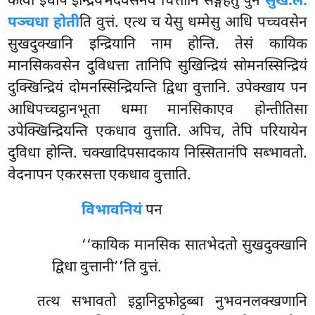
कत्वा इधपि इन्द्रियभेदवसेनेव चित्तानि सङ्गहेतुं पुन
सुखं.ल.
पञ्चधा होती
ति वुत्तं. एत्थ च येसु धम्मेसु आधि पच्चवसेन
सुखदुक्खानि इन्द्रियानि नाम होन्ति. तेसं कायिक
मानसिकवसेन दुविधत्ता तानिपि सुखिन्द्रियं सोमनस्सिन्द्रियं
दुक्खिन्द्रियं दोमनस्सिन्द्रियन्ति द्विधा वुत्तानि. उपेक्खाय पन
आधिपच्चट्ठानभूता धम्मा मानसिकाएव होन्तीतिसा
उपेक्खिन्द्रियन्ति एकधाव वुत्ताति. अपिच, तेपि परियायेन
दुविधा होन्ति. चक्खादिपसादकाय निस्सितानंपि सब्भावतो.
वेदनापन एकरसत्ता एकधाव वुत्ताति.
विभावनियं
पन
‘‘कायिक मानसिक सातभेदतो सुखदुक्खानि
द्विधा वुत्तानी’’ति वुत्तं.
तत्थ सभावतो इट्ठानिट्ठफोट्ठब्बा नुभवनलक्खणानि