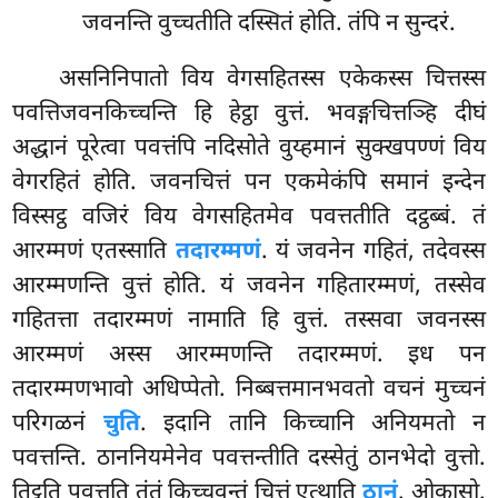
जवनन्ति वुच्चतीति दस्सितं होति. तंपि न सुन्दरं.
असनिनिपातो विय वेगसहितस्स एकेकस्स चित्तस्स
पवत्तिजवनकिच्चन्ति हि हेट्ठा वुत्तं. भवङ्गचित्तञ्हि दीघं
अद्धानं पूरेत्वा पवत्तंपि नदिसोते वुय्हमानं सुक्खपण्णं विय
वेगरहितं होति. जवनचित्तं पन एकमेकंपि समानं इन्देन
विस्सट्ठ वजिरं विय वेगसहितमेव पवत्ततीति दट्ठब्बं. तं
आरम्मणं एतस्साति
तदारम्मणं
. यं जवनेन गहितं, तदेवस्स
आरम्मणन्ति वुत्तं होति. यं जवनेन गहितारम्मणं, तस्सेव
गहितत्ता तदारम्मणं नामाति हि वुत्तं. तस्सवा जवनस्स
आरम्मणं अस्स आरम्मणन्ति तदारम्मणं. इध पन
तदारम्मणभावो अधिप्पेतो. निब्बत्तमानभवतो वचनं मुच्चनं
परिगळनं
चुति
. इदानि तानि किच्चानि अनियमतो न
पवत्तन्ति. ठाननियमेनेव पवत्तन्तीति दस्सेतुं ठानभेदो वुत्तो.
तिट्ठति पवत्तति तंतं किच्चवन्तं चित्तं एत्थाति
ठानं
. ओकासो.