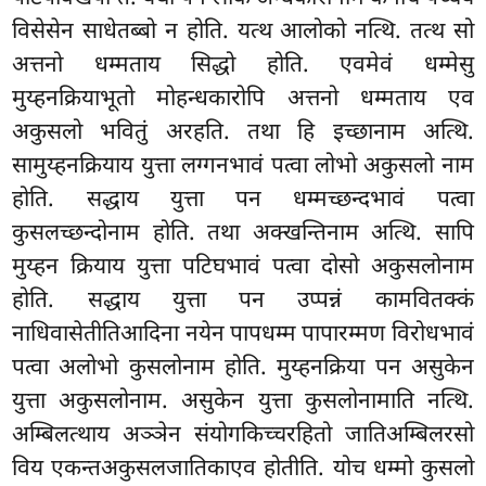
विसेसेन साधेतब्बो न होति. यत्थ आलोको नत्थि. तत्थ सो
अत्तनो धम्मताय सिद्धो होति. एवमेवं धम्मेसु
मुय्हनक्रियाभूतो मोहन्धकारोपि अत्तनो धम्मताय एव
अकुसलो भवितुं अरहति. तथा हि इच्छानाम अत्थि.
सामुय्हनक्रियाय युत्ता लग्गनभावं पत्वा लोभो अकुसलो नाम
होति. सद्धाय युत्ता पन धम्मच्छन्दभावं पत्वा
कुसलच्छन्दोनाम होति. तथा अक्खन्तिनाम अत्थि. सापि
मुय्हन क्रियाय युत्ता पटिघभावं पत्वा दोसो अकुसलोनाम
होति. सद्धाय युत्ता पन उप्पन्नं कामवितक्कं
नाधिवासेतीतिआदिना नयेन पापधम्म पापारम्मण विरोधभावं
पत्वा अलोभो कुसलोनाम होति. मुय्हनक्रिया पन असुकेन
युत्ता अकुसलोनाम. असुकेन युत्ता कुसलोनामाति नत्थि.
अम्बिलत्थाय अञ्ञेन संयोगकिच्चरहितो जातिअम्बिलरसो
विय एकन्तअकुसलजातिकाएव होतीति. योच धम्मो कुसलो