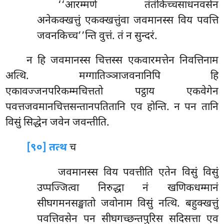
‘‘आरम्मणे तंतंकिच्चसाधनवसेन
अनेकक्खत्तुं एकक्खत्तुंवा जवमानस्स विय पवत्ति
जवनकिच्च’’न्ति वुत्तं. तं न सुन्दरं.
न हि जवमानस्स चित्तस्स एकवारमत्तेन निवत्तिनाम
अत्थि. मग्गातिञ्ञाजवनानिपि हि
एकावज्जनपरिकम्मचित्ततो पट्ठाय एकवेगेन
पवत्तजवमानचित्तसन्तानपतितानि एव होन्ति. न पन तानि
विसुं सिद्धेन जवेन जवन्तीति.
[९०] तत्थ
च
जवमानस्स
विय पवत्तीति एतेन विसुं विसुं
उप्पज्जित्वा निरुद्धा नं खणिकधम्मानं
सीघगमनसङ्खातो जवोनाम विसुं नत्थि. बहुक्खत्तुं
पवत्तिवसेन पन सीघगच्छन्तपुरिस सदिसत्ता एव