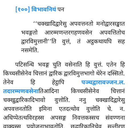
[१००] विभावनियं
पन
‘‘चक्खादिद्वारेसु अपवत्तनतो मनोद्वारसङ्खात
भवङ्गतो आरम्मणन्तरगहणवसेन अपवत्तितोच
द्वारविमुत्तानी’’ति वुत्तं, तं अट्ठकथायपि सह
नसमेति.
पटिसन्धि भवङ्ग चुति वसेनाति हि वुत्तं. एतेन हि
किच्चसीसेनेव चित्तानं द्वारिक द्वारविमुत्तभागो थेरेन दस्सितो.
तेनेव हि हेट्ठापि
पञ्चद्वारावज्जन.ल.
तदारम्मणवसेना
तिआदिना किच्चसीसेनेव चित्तानं
चक्खुद्वारिकादिभावो वुत्तोति. ननु चक्खादिद्वारेसु
अपवत्तनतोति इमिना एतदत्थोव वुत्तोति चे. न.
अधिप्पेतत्थविरहस्स अपसङ्ग निवत्तकस्सच संवण्णना
वाक्यस्स पयोजनाभावतोति. छद्वारिकानिचेव सन्तीरण