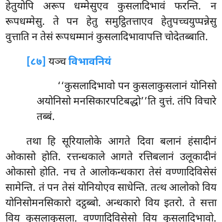
हेतुयोपि अरूप धम्मेसुएव कुसलादिभावं फरन्ति. न
रूपधम्मेसु. ते पन हेतु समुट्ठितत्ताएव हेतुपच्चयुप्पन्नेसु
वुत्ताति न तेसं रूपधम्मानं कुसलादिभावापत्ति चोदेतब्बाति.
[८७]
यञ्च
विभावनियं
‘‘कुसलादिभावो पन कुसलाकुसलानं योनिसो
अयोनिसो मनसिकारपटिबद्धो’’ति वुत्तं. तंपि विचारे
तब्बं.
तथा हि सूरियालोके आगते दिवा बलानं हंसादीनं
ओकासो होति. रत्तन्धकाले आगते रत्तिबलानं उलूकादीनं
ओकासो होति. नच ते आलोकन्धकारा तेसं वण्णादिविसेसं
सामेन्ति. तं पन तेसं योनियोएव साधेन्ति. तत्थ आलोको विय
योनिसोमनसिकारो दट्ठब्बो. अन्धकारो विय इतरो. ते सत्ता
विय कुसलाकुसला. वण्णादिविसेसो विय कुसलादिभावो.