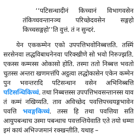
‘‘पटिसन्धादीनं किच्चानं विभागवसेन
तंकिच्चवन्तानञ्च परिच्छेदवसेन सङ्गहो
किच्चसङ्गहो’’ति वुत्तं. तं न सुन्दरं.
येन एककम्मेन एको उपपत्तिभवोनिब्बत्तति. तस्मिं
सरसेनवा लद्धविबाधनेनवा परिक्खीणे सो भवो निरुज्झति.
एकस्स
कम्मस्स ओकासो होति. तस्मा ततो निब्बत्त भवतो
चुतस्स अन्तरा खणमत्तंपि अट्ठत्वा लद्धोकासेन एकेन कम्मेन
पुन भवन्तरादि पटिसन्धान वसेन अभिनिब्बत्ति
पटिसन्धिकिच्चं
. तथा निब्बत्तस्स उपपत्तिभवसन्तानस्स याव
तं कम्मं नखिय्यति. ताव अविच्छेद पवत्तिपच्चयङ्गभावेन
पवत्ति
भवङ्गकिच्चं
. तस्स हि तथा पवत्तिया सति
आयुपबन्धाच उस्मा पबन्धाच पवत्तन्तियेवाति एते तयो धम्मा
इमं कायं अभिज्जमानं रक्खन्तीति. यथाह –