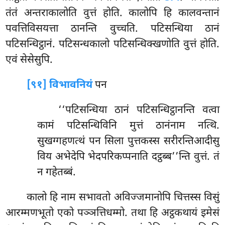
तंतं अन्तराकालोति वुत्तं होति. कालोपि हि कालवन्तानं
पवत्तिविसयत्ता ठानन्ति वुच्चति. पटिसन्धिया ठानं
पटिसन्धिट्ठानं. पटिसन्धकालो पटिसन्धिक्खणोति वुत्तं होति.
एवं सेसेसुपि.
[९१] विभावनियं
पन
‘‘पटिसन्धिया ठानं पटिसन्धिट्ठानन्ति वत्वा
कामं पटिसन्धिविनि मुत्तं ठानंनाम नत्थि.
सुखग्गहणत्थं पन सिला पुत्तकस्स सरीरन्तिआदीसु
विय अभेदेपि भेदपरिकप्पनाति दट्ठब्ब’’न्ति वुत्तं. तं
न गहेतब्बं.
कालो हि नाम सभावतो अविज्जमानोपि चित्तस्स विसुं
आरम्मणभूतो एको पञ्ञत्तिधम्मो. तथा हि अट्ठकथायं इमेसं