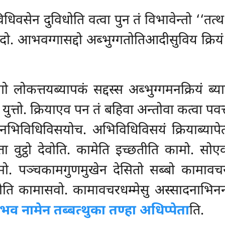
सेन दुविधोति वत्वा पुन तं विभावेन्तो ‘‘तत्थ 
ादो. आभवग्गासद्दो अब्भुग्गतोतिआदीसुविय क्रियं
ोकत्तयब्यापकं सद्दस्स अब्भुग्गमनक्रियं ब्य
 युत्तो. क्रियाएव पन तं बहिवा अन्तोवा कत्वा पवत
िविधिविसयोच. अभिविधिविसयं क्रियाब्यापे
्ता वुट्ठो देवोति. कामेति इच्छतीति कामो. 
. पञ्चकामगुणमुखेन देसितो सब्बो कामावचर
ि कामासवो. कामावचरधम्मेसु अस्सादनाभिनन्द
व नामेन तब्बत्थुका तण्हा अधिप्पेता
ति.