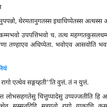
न
नुपपन्नो, थेरमतानुगतस्स इधाधिप्पेतस्स अत्थस्स अवु
कम्मभवो उपपत्तिभवो च. तत्थ महग्गतकुसलधम्मा
्मणा तण्हाएव अधिप्पेता. भवोएव आसवोति भवासव
ियं
ो एत्थेव सङ्गय्हती’’ति वुत्तं. तं न युत्तं.
त्त लोभसहगतेसु चित्तुप्पादेसु उप्पज्जतीति हि अ
्थेव सस्सतदिट्ठि सहगतो रागो याकाचि क