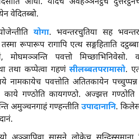
सदिसाति ओघा. यदिच अवहञ्ञनट्ठेच दुत्तरट्ठ
ेन वेदितब्बो.
 योजेन्तीति
योगा
. भवन्तरचुतिया सह भवन्तरपट
. तस्मा रूपारूप रागापि एत्थ सङ्गहिताति दट्ठब्ब
 मोघमञ्ञन्ति पवत्तो मिच्छाभिनिवेसो. वट्ट
 तथा कप्पेत्वा गहणं
सीलब्बतपरामासो
. ए
ये नामकायेच पवत्तोति अतितकायेन पच्चुप्पन्न
 काये गण्ठोति कायगण्ठो. अज्झत्त गण्ठोति अ
न्ति अमुञ्चनगाहं गण्हन्तीति
उपादानानि
. किले
दानं.
दिट्ठियो अञ्ञापिवा सासने लोकेच सन्दिस्समाना