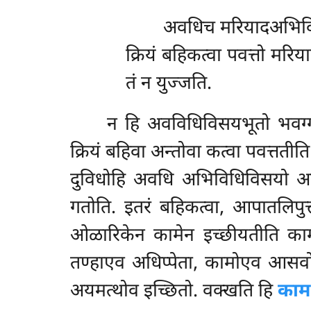
अवधिच मरियादअभिविधिव
क्रियं बहिकत्वा पवत्तो मरिय
तं न युज्जति.
न हि अवविधिविसयभूतो भवग्गो ल
क्रियं बहिवा अन्तोवा कत्वा पवत्ततीति
दुविधोहि अवधि अभिविधिविसयो अनभ
गतोति. इतरं बहिकत्वा, आपातलिपुत
ओळारिकेन कामेन इच्छीयतीति कामो
तण्हाएव अधिप्पेता, कामोएव आसवोत
अयमत्थोव इच्छितो. वक्खति हि
कामभ