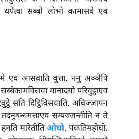
वं थपेत्वा सब्बो लोभो कामासवे एव
इमे एव आसवाति वुत्ता. ननु अञ्ञेपि
ति सब्बेकामविसया मानादयो परिवुट्ठाएव
रिवुट्ठे सति दिट्ठिविसयाति. अविज्जापन
 तदनुबन्धमत्ताएव सम्पज्जन्तीति न ते
ो
हनति मारेतीति
ओघो
. पकतिमहोघो.