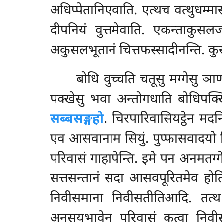
अधिप्पेतानिएवाति. एत्थच वत्थुधम्मा
दीपनियं वुत्तमेवाति. एकन्ताकुस
अकुसलभूतानं चित्तफस्सादीनन्ति. क
बोधि वुच्चति चतूसु मग्गेसु ञ
पक्खेसु भवा
अन्तोगधाति बोधिपक्ख
सब्बसङ्गहो
. चिरपारिवासियट्ठेन मद
एव आसवानाम सियुं. पुप्फासवादयो हि लो
परिवासं गाहापेन्ति. इमे पन अनमतग्गे
सत्तसन्तानं सदा आसवपूरितमेव होति
निवीसमाना निवीसतीतिआदि. तत्थ ए
अनुसयभावेन परिवासं कत्वा निवी