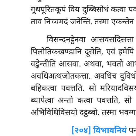
गूथपूरितकूपं विय दुब्बिसोधं कत्वा प
ताव निच्चमदं जनेन्ति. तस्मा एकन्ते
विसन्दनट्ठेनवा आसवसदिसत्त
पिलोतिकखण्डानि दूसेति, एवं इमेपि छ
वड्ढेन्तीति आसवा. अथवा, भवतो आभ
अवधिअत्थजोतकत्ता. अवधिच दुविधो 
बहिकत्वा पवत्तति. सो मरियादविसयो
ब्यापेत्वा अन्तो कत्वा पवत्तति, सो
अभिविधिविसयो दट्ठब्बो. तस्मा भवग्गञ्
[२०४] विभावनियं
प