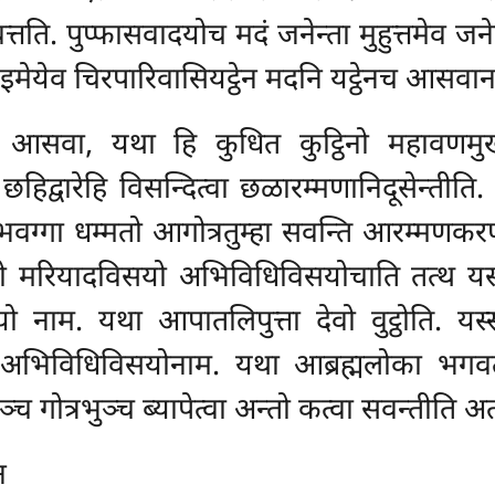
वत्तति. पुप्फासवादयोच मदं जनेन्ता मुहुत्तमेव 
न इमेयेव चिरपारिवासियट्ठेन मदनि यट्ठेनच आसवान
ा आसवा, यथा हि कुधित कुट्ठिनो महावणमुखे
हिद्वारेहि विसन्दित्वा छळारम्मणानिदूसेन्तीत
वग्गा धम्मतो आगोत्रतुम्हा सवन्ति आरम्मणकर
मरियादविसयो अभिविधिविसयोचाति तत्थ यस्स स
 नाम. यथा आपातलिपुत्ता देवो वुट्ठोति. यस्स 
अभिविधिविसयोनाम. यथा आब्रह्मलोका भगवतो 
च गोत्रभुञ्च ब्यापेत्वा अन्तो कत्वा सवन्तीति अत्
न