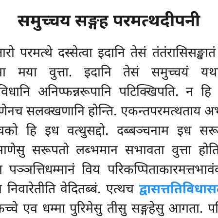
समुच्चय सङ्गह परमत्थदीपनी
तारो परमत्थे दस्सेत्वा इदानि तेसं तंतंरासिसङ्खा
म्मा मया वुत्ता. इदानि तेसं समुच्चयं 
विधानि अनिप्फन्नरूपानि पटिक्खिपति. न ह
नच सलक्खणानि होन्ति. एकन्तपरमत्थताय अभाव
ाचको हि इध वत्थुसद्दो. दब्बञ्चनाम इध 
ाणेसु सरूपतो लब्भमान सभावता वुत्ता होति.
ं वा पञ्ञत्तिधम्मानं विय परिकप्पिताकारमत्त
 निवारेतीति वेदितब्बं. एत्थच
द्वासत्ततिविधा
एकच्चे एव धम्मा पुरिमेसु तीसु सङ्गहेसु आगता. प