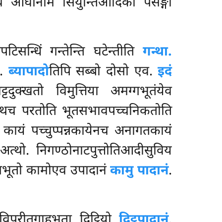
ेनच ओघानाम सियुन्तिआदिको पसङ्गो
िसन्धिं गन्तेन्ति घटेन्तीति
गन्था.
ा.
ब्यापादो
तिपि सब्बो दोसो एव.
इदं
दुक्खतो विमुत्तिया अमग्गभूतंयेव
त्थच परतोति भूतसभावपच्चनिकतोति
 कायं पच्चुप्पन्नकायेनच अनागतकायं
त्थो. निगण्ठोनाटपुत्तोतिआदीसुविय
सभूतो कामोएव उपादानं
कामु पादानं
.
 विपरीतगाहभूता दिट्ठियो
दिट्ठुपादानं
.