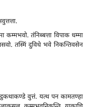
त्तत्ता.
 कम्मभवो. तंनिब्बत्ता विपाक धम्मा
ो. तस्मिं दुविधे भवे निकन्तिवसेन
ट्ठकथाकण्डे वुत्तं. यत्थ पन कामतण्हा
ुसलाकुसल कम्मभवनिकन्ति याकाचि