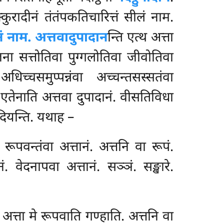
कुरादीनं तंतंपकतिचारित्तं सीलं नाम.
ं नाम. अत्तवादुपादान
न्ति एत्थ अत्ता
जना सत्तोतिवा पुग्गलोतिवा जीवोतिवा
च्चसमुप्पन्नंवा अच्चन्तसस्सतंवा
 एतेनाति अत्तवा दुपादानं. वीसतिविधा
दियन्ति. यथाह –
ूपवन्तंवा अत्तानं. अत्तनि वा रूपं.
ं. वेदनापवा अत्तानं. सञ्ञं. सङ्खारे.
 अत्ता मे रूपवाति गण्हाति. अत्तनि वा