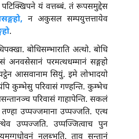
क्खिपने यं वत्तब्बं. तं रूपसमुद्देस
ङ्गहो,
न अकुसल सम्पयुत्तत्तायेव
गहो
.
ोधिपक्खा. बोधिसम्भाराति अत्थो. बोधि
ेसं अनवसेसानं परमत्थधम्मानं सङ्गहो
ट्ठेन आसवानाम सियुं. इमे लोभादयो
पि कुम्भेसु परिवासं गण्हन्ति. कुम्भेच
्तसन्तानञ्च परिवासं गाहापेन्ति. सकलं
तण्हा उप्पज्जमाना उप्पज्जति. एत्थ
ेव उप्पज्जति. उप्पज्जित्वाच पुन
मग्गधोवनं नलब्भति. ताव सन्तानं