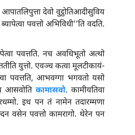
आपातलिपुत्ता देवो वुट्ठोतिआदीसुविय
 ब्यापेत्वा पवत्तो अभिविधी’’ति वदति.
ापेत्वा पवत्तति. नच अवधिभूतो अत्थो
्ततीति युत्तो. एवञ्च कत्वा मूलटीकायं-
त्वा पवत्तति, आभवग्गा भगवतो यसो
सोएव आसवोति
कामासवो
. कामीयतिवा
धम्मो. इध पन तं नामेन तदारम्मणा
न वसेन पवत्तो कामरागो. थेरेन पन