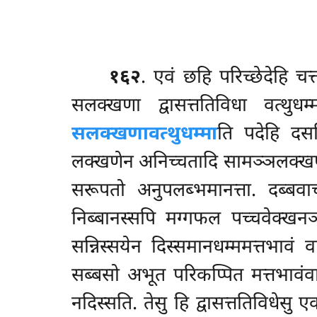
१६२
. एवं
छहि परिच्छेदेहि चत्
सलक्खणा द्वासत्ततिविधा वत्थुध
सलक्खणावत्थुधम्मा
ति पदेहि दस
लक्खणेन अनिच्चतादि सामञ्ञलक्खणे
सरूपतो अनुपलब्भमानत्ता. दब्बव
निब्बानस्सपि मग्गफल पच्चवेक्खनञ
सन्निस्सयेन दिस्समानधम्ममत्तभाव
सब्बसो अभूत परिकप्पित मत्तभावंवा
नदिस्सति. तेसु हि द्वासत्ततिविधेसु 