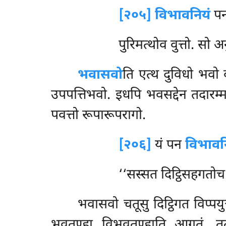
[२०५] विभावनियं
प
पुरिमत्थोव वुत्तो. सो अ
भवासवो
ति
एत्थ दुविधो भवो 
उपपत्तिभवो. इधपि भवसद्देन तदारम
पवत्तो रूपारूपरागो.
[२०६]
यं पन
विभावन
‘‘सस्सत दिट्ठिसहगतोच राग
भवासवो चतूसु दिट्ठिगत विप्पयु
भवतण्हा विभवतण्हाति आगतं. तत