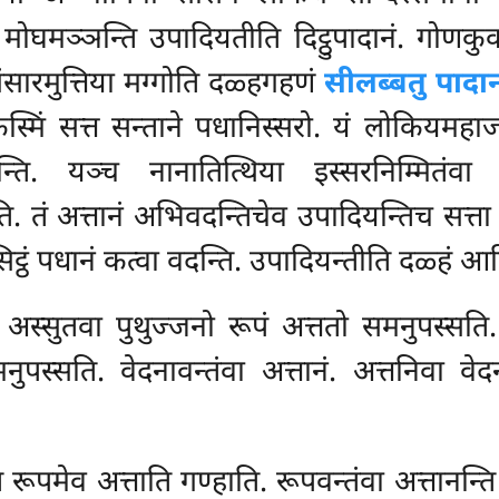
ं मोघमञ्ञन्ति उपादियतीति दिट्ठुपादानं. गोणकुक्
 संसारमुत्तिया मग्गोति दळ्हगहणं
सीलब्बतु पादान
कस्मिं सत्त सन्ताने पधानिस्सरो. यं लोकियमहा
. यञ्च नानातित्थिया इस्सरनिम्मितंवा अधि
ति. तं अत्तानं अभिवदन्तिचेव उपादियन्तिच सत्ता
िट्ठं पधानं कत्वा वदन्ति. उपादियन्तीति दळ्हं आ
स्सुतवा पुथुज्जनो रूपं अत्ततो समनुपस्सति. र
नुपस्सति. वेदनावन्तंवा अत्तानं. अत्तनिवा वेदन
 रूपमेव अत्ताति गण्हाति. रूपवन्तंवा अत्तानन्ति