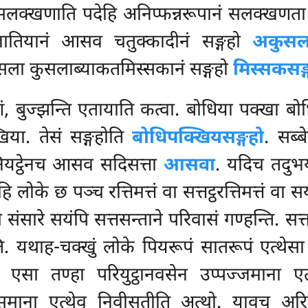
सलक्खणाति पदेहि अनिप्फन्नरूपानं सलक्खणता पटि
लजातियानं आसव चतुक्कादीनं सङ्गहो
अकुसलस
ुसला कुसलाब्याकतमिस्सकानं सङ्गहो
मिस्सकसङ्
ाणं, बुज्झन्ति एतायाति कत्वा. बोधिया पक्खा ब
िया. तेसं सङ्गहोति
बोधिपक्खियसङ्गहो
. सब्ब
नियट्ठेनच आसव सदिसत्ता
आसवा
. यदिच तदुभय
के छ पञ्च रत्तिमत्तं वा सत्तट्ठरत्तिमत्तं वा सयं
 संसारे सयंपि सत्तसन्ताने परिवासं गण्हन्ति. सत
. यथाह-चक्खुं लोके पियरूपं सातरूपं एत्थेसा 
सा तण्हा परियुट्ठानवसेन उप्पज्जमाना एत्थ
समाना एत्थेव निवीसतीति अत्थो. यावच अरिय