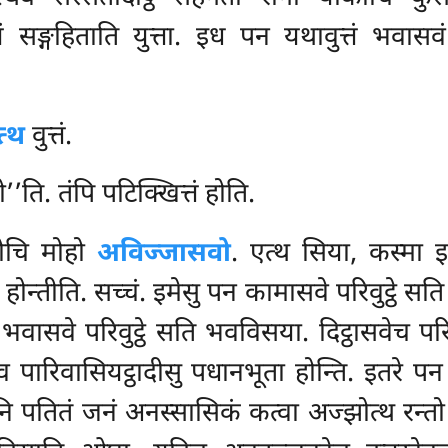
ं सङ्गहिताति युत्ता. इध पन यथावुत्तं भवास
त्थ
वुत्तं.
’ति. तंपि पटिक्खित्तं होति.
ोचि मोहो
अविज्जासवो
. एत्थ सिया, कस्मा 
 होन्तीति. सच्चं. इमेसु पन कामासवे परिवुट्ठे स
तथा भवासवे परिवुट्ठे सति भवविसया. दिट्ठासवेच प
व पारिवासियट्ठादीसु पधानभूता होन्ति. इतरे पन
तनि पतितं जनं अनस्सासिकं कत्वा अज्झोत्थ रन्त