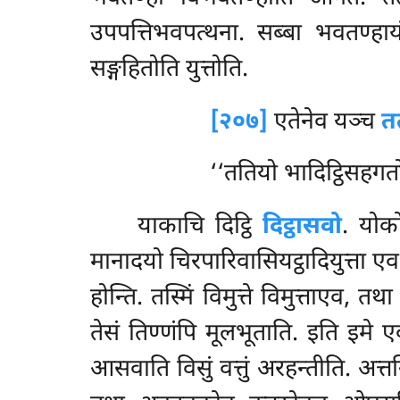
उपपत्तिभवपत्थना. सब्बा भवतण्हाय
सङ्गहितोति युत्तोति.
[२०७]
एतेनेव यञ्च
त
‘‘ततियो भादिट्ठिसहगतो’
याकाचि दिट्ठि
दिट्ठासवो
. योक
मानादयो चिरपारिवासियट्ठादियुत्ता एव
होन्ति. तस्मिं विमुत्ते विमुत्ताएव, 
तेसं तिण्णंपि मूलभूताति. इति इमे ए
आसवाति विसुं वत्तुं अरहन्तीति. अत्