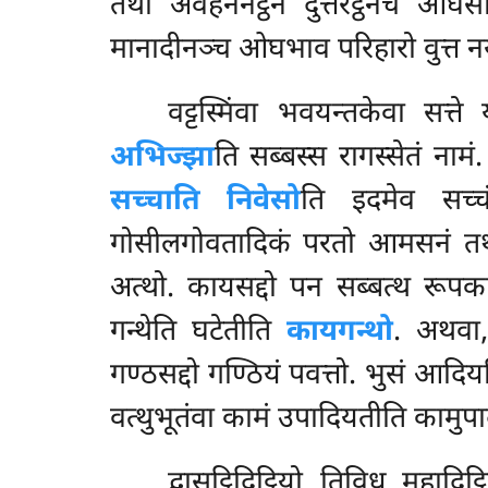
तथा अवहननट्ठेन दुत्तरट्ठेनच ओघ
मानादीनञ्च ओघभाव परिहारो वुत्त नय
वट्टस्मिंवा भवयन्तकेवा सत्ते
अभिज्झा
ति सब्बस्स रागस्सेतं नामं
सच्चाति निवेसो
ति इदमेव सच्चं,
गोसीलगोवतादिकं परतो आमसनं तथा
अत्थो. कायसद्दो पन सब्बत्थ रूपका
गन्थेति घटेतीति
कायगन्थो
. अथवा,
गण्ठसद्दो गण्ठियं पवत्तो. भुसं आदिय
वत्थुभूतंवा कामं उपादियतीति कामुपा
द्वासट्ठिदिट्ठियो तिविध महा