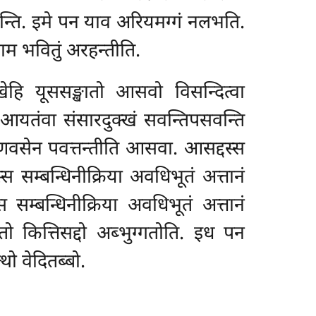
जनेन्ति. इमे पन याव अरियमग्गं नलभति.
ाम भवितुं अरहन्तीति.
हि यूससङ्खातो आसवो विसन्दित्वा
ि. आयतंवा संसारदुक्खं सवन्तिपसवन्ति
णवसेन पवत्तन्तीति आसवा. आसद्दस्स
म्बन्धिनीक्रिया अवधिभूतं अत्तानं
सम्बन्धिनीक्रिया अवधिभूतं अत्तानं
कित्तिसद्दो अब्भुग्गतोति. इध पन
थो वेदितब्बो.