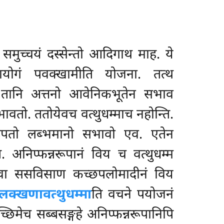
तं समुच्चयं दस्सेन्तो आदिगाथ माह. ये
यथायोगं पवक्खामीति योजना. तत्थ
ि तानि अत्तनो आवेनिकभूतेन सभाव
तो. ततोयेवच वत्थुधम्माच नहोन्ति.
सरूपतो लब्भमानो सभावो एव. एतेन
 अनिप्फन्नरूपानं विय च वत्थुधम्म
भावंवा ससविसाण कच्छपलोमादीनं विय
सलक्खणावत्थुधम्मा
ति वचने पयोजनं
च्छिमेच सब्बसङ्गहे अनिप्फन्नरूपानिपि