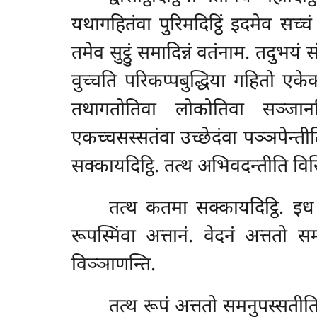
यथागहितंवा पुरिमदिट्ठिं इदमेव सच्च
तमेव सुट्ठुं समादिन्नं वतंनाम. तदुभयं
वुच्चति परिकप्पबुद्धिया गहितो एके
तथागतोतिवा लोकोतिवा सञ्जानन्ति
एकच्चसस्सतंवा उच्छेदंवा पञ्ञपेन्ती
सक्कायदिट्ठि. तत्थ अभिवदन्तीति विस
तत्थ कतमा सक्कायदिट्ठि. इध अ
रूपस्मिंवा अत्तानं. वेदनं अत्ततो सम
विञ्ञाणन्ति.
तत्थ रूपं अत्ततो समनुपस्सतीति