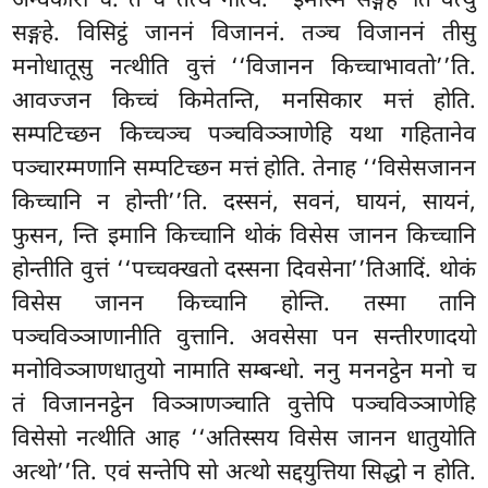
अन्धकारो च. ते च तत्थ नत्थि. ‘‘इमस्मिं सङ्गहे’’ति वत्थु
सङ्गहे. विसिट्ठं जाननं विजाननं. तञ्च विजाननं तीसु
मनोधातूसु नत्थीति वुत्तं ‘‘विजानन किच्चाभावतो’’ति.
आवज्जन किच्चं किमेतन्ति, मनसिकार मत्तं होति.
सम्पटिच्छन किच्चञ्च पञ्चविञ्ञाणेहि यथा गहितानेव
पञ्चारम्मणानि सम्पटिच्छन मत्तं होति. तेनाह ‘‘विसेसजानन
किच्चानि न होन्ती’’ति. दस्सनं, सवनं, घायनं, सायनं,
फुसन, न्ति इमानि किच्चानि थोकं विसेस जानन किच्चानि
होन्तीति वुत्तं ‘‘पच्चक्खतो दस्सना दिवसेना’’तिआदिं. थोकं
विसेस जानन किच्चानि होन्ति. तस्मा तानि
पञ्चविञ्ञाणानीति वुत्तानि. अवसेसा पन सन्तीरणादयो
मनोविञ्ञाणधातुयो नामाति सम्बन्धो. ननु मननट्ठेन मनो च
तं विजाननट्ठेन विञ्ञाणञ्चाति वुत्तेपि पञ्चविञ्ञाणेहि
विसेसो नत्थीति आह ‘‘अतिस्सय विसेस जानन धातुयोति
अत्थो’’ति. एवं सन्तेपि सो अत्थो सद्दयुत्तिया सिद्धो न होति.