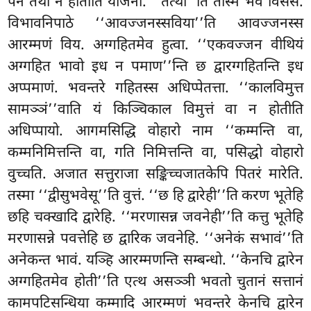
पन तथा न होतीति योजना. ‘‘तत्था’’ति तस्मिं भव विसेसे.
विभावनिपाठे ‘‘आवज्जनस्सविया’’ति आवज्जनस्स
आरम्मणं विय. अग्गहितमेव हुत्वा. ‘‘एकवज्जन वीथियं
अग्गहित भावो इध न पमाण’’न्ति छ द्वारग्गहितन्ति इध
अप्पमाणं. भवन्तरे गहितस्स अधिप्पेतत्ता. ‘‘कालविमुत्त
सामञ्ञं’’वाति यं किञ्चिकाल विमुत्तं वा न होतीति
अधिप्पायो. आगमसिद्धि वोहारो नाम ‘‘कम्मन्ति वा,
कम्मनिमित्तन्ति वा, गति निमित्तन्ति वा, पसिद्धो वोहारो
वुच्चति. अजात सत्तुराजा सङ्किच्चजातकेपि पितरं मारेति.
तस्मा ‘‘द्वीसुभवेसू’’ति वुत्तं. ‘‘छ हि द्वारेही’’ति करण भूतेहि
छहि चक्खादि द्वारेहि. ‘‘मरणासन्न जवनेही’’ति कत्तु भूतेहि
मरणासन्ने पवत्तेहि छ द्वारिक जवनेहि. ‘‘अनेकं सभावं’’ति
अनेकन्त भावं. यञ्हि आरम्मणन्ति सम्बन्धो. ‘‘केनचि द्वारेन
अग्गहितमेव होती’’ति एत्थ असञ्ञी भवतो चुतानं सत्तानं
कामपटिसन्धिया कम्मादि आरम्मणं भवन्तरे केनचि द्वारेन