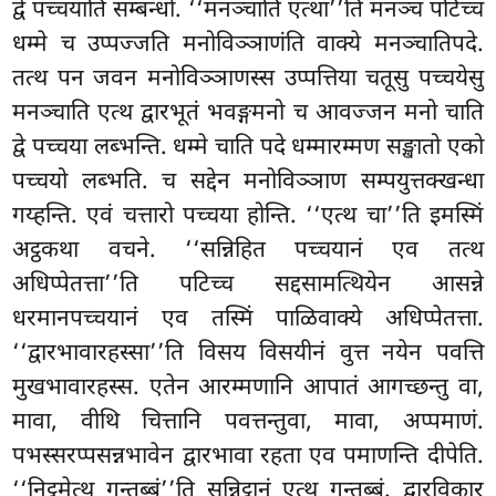
द्वे पच्चयाति सम्बन्धो. ‘‘मनञ्चाति एत्था’’ति मनञ्च पटिच्च
धम्मे च उप्पज्जति मनोविञ्ञाणंति वाक्ये मनञ्चातिपदे.
तत्थ पन जवन मनोविञ्ञाणस्स उप्पत्तिया चतूसु पच्चयेसु
मनञ्चाति एत्थ द्वारभूतं भवङ्गमनो च आवज्जन मनो चाति
द्वे पच्चया लब्भन्ति. धम्मे चाति पदे धम्मारम्मण सङ्खातो एको
पच्चयो लब्भति. च सद्देन मनोविञ्ञाण सम्पयुत्तक्खन्धा
गय्हन्ति. एवं चत्तारो पच्चया होन्ति. ‘‘एत्थ चा’’ति इमस्मिं
अट्ठकथा वचने. ‘‘सन्निहित पच्चयानं एव तत्थ
अधिप्पेतत्ता’’ति पटिच्च सद्दसामत्थियेन आसन्ने
धरमानपच्चयानं एव तस्मिं पाळिवाक्ये अधिप्पेतत्ता.
‘‘द्वारभावारहस्सा’’ति विसय विसयीनं वुत्त नयेन पवत्ति
मुखभावारहस्स. एतेन आरम्मणानि आपातं आगच्छन्तु वा,
मावा, वीथि चित्तानि पवत्तन्तुवा, मावा, अप्पमाणं.
पभस्सरप्पसन्नभावेन द्वारभावा रहता एव पमाणन्ति दीपेति.
‘‘निट्ठमेत्थ गन्तब्बं’’ति सन्निट्ठानं एत्थ गन्तब्बं. द्वारविकार