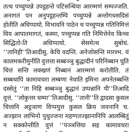
तत्थ पच्चुप्पन्ने उपट्ठहन्ते पटिसन्धिया आरम्मणं सम्पज्जति.
अनागतं पन अनुपट्ठहन्तम्पि पच्चुप्पन्ने अन्तोगधसदिसं
होतीति अधिप्पायो. विभावनि पाठेन च पच्चुप्पन्न गतिनिमित्तं
विय आपातमागतं, कस्मा, पच्चुप्पन्न गति निमित्तेनेव किच्च
सिद्धितो-ति अधिप्पायो. सेसमेत्थ सुबोधं.
‘‘तानिही’’तिआदीसु. केचि वदन्ति. अनेजोसन्ति मारब्भ. यं
कालमकरीमुनीति वुत्तत्ता सब्बञ्ञु बुद्धादीनं परिनिब्बान चुति
चित्तं सन्ति लक्खणं निब्बानं आरम्मणं करोतीति. तं
सब्बथापि कामावचरा लम्बणा नेवाति इमिना अपनेतब्बन्ति
दस्सेतुं ‘‘ता निहि
सब्बञ्ञु बुद्धानं उप्पन्नानि पी’’तिआदि
वुत्तं. ‘‘लोकुत्तर धम्मा’’तिआदीसु. ‘‘तानी’’ति द्वादसा कुसल
चित्तानि अट्ठञाण विप्पयुत्त कुसल क्रिय जवनानि च.
अज्झान लाभिनो पुथुज्जना महग्गतज्झानानिपि आलम्बितुं
न सक्कोन्तीति वुत्तं ‘‘पञ्ञत्तिया सह कामावचरा