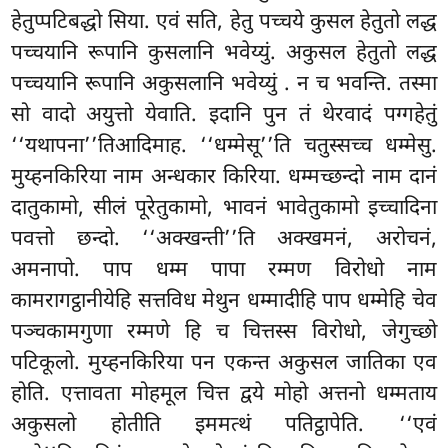
हेतुप्पटिबद्धो सिया. एवं सति, हेतु पच्चये कुसल हेतुतो लद्ध
पच्चयानि रूपानि कुसलानि भवेय्युं. अकुसल हेतुतो लद्ध
पच्चयानि रूपानि अकुसलानि भवेय्युं
. न च भवन्ति. तस्मा
सो वादो अयुत्तो येवाति. इदानि पुन तं थेरवादं पग्गहेतुं
‘‘यथापना’’तिआदिमाह. ‘‘धम्मेसू’’ति चतुस्सच्च धम्मेसु.
मुय्हनकिरिया नाम अन्धकार किरिया. धम्मच्छन्दो नाम दानं
दातुकामो, सीलं पूरेतुकामो, भावनं भावेतुकामो इच्चादिना
पवत्तो छन्दो. ‘‘अक्खन्ती’’ति अक्खमनं, अरोचनं,
अमनापो. पाप धम्म पापा रम्मण विरोधो नाम
कामरागट्ठानीयेहि सत्तविध मेथुन धम्मादीहि पाप धम्मेहि चेव
पञ्चकामगुणा रम्मणे हि च चित्तस्स विरोधो, जेगुच्छो
पटिकूलो. मुय्हनकिरिया पन एकन्त अकुसल जातिका एव
होति. एत्तावता मोहमूल चित्त द्वये मोहो अत्तनो धम्मताय
अकुसलो होतीति इममत्थं पतिट्ठापेति. ‘‘एवं