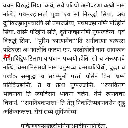
वचनं विरुद्धं सिया. कथं, सचे पटिघो अनीवरणा वत्थो नाम
नत्थि. पथमज्झानतो पुब्बे एव सो निरुद्धो सिया. अथ
दुतीयज्झानुपचारेपि सो उप्पज्जेय्य, पथमज्झानम्पि परिहीनं
सिया. तस्मिं परिहीने सति, दुतीयज्झानम्पि नुप्पज्जेय्य. एवं
विरुद्धं सिया. ‘‘पुरिम कारणमेवा’’ति अनीवरणा वत्थस्स
पटिघस्स अभावतोति कारणं एव. परतोघोसो नाम सावकानं
📜
सम्मादिट्ठिप्पटिलाभाय पधान पच्चयो होति. सो च अरूपभवे
नत्थि. धम्माभिसमयो नाम चतुसच्च धम्मप्पटिवेधो, बुद्धा च
पच्चेक सम्बुद्धा च सयम्भुनो परतो घोसेन विना धम्मं
पटिविज्झन्ति. ते च तत्थ नुप्पज्जन्ति. ‘‘रूपविराग
भावनाया’’ति रूपविराग भावना बलेन. तेसं रूपावचर
चित्तानं. ‘‘समतिक्कन्तत्ता’’ति तेसु निकन्तिप्पहानवसेन सुट्ठु
अतिक्कन्तत्ता. सेसं सब्बं सुविञ्ञेय्यं.
पकिण्णकसङ्गहदीपनियाअनुदीपनानिट्ठिता.