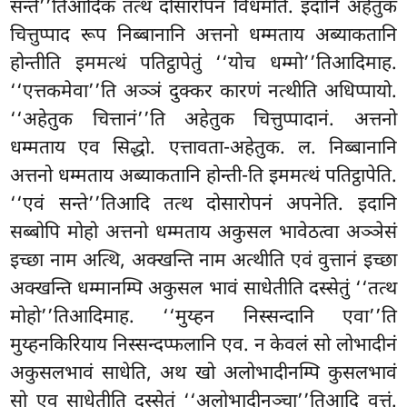
सन्ते’’तिआदिकं तत्थ दोसारोपनं विधमति. इदानि अहेतुक
चित्तुप्पाद रूप निब्बानानि अत्तनो धम्मताय अब्याकतानि
होन्तीति इममत्थं पतिट्ठापेतुं ‘‘योच धम्मो’’तिआदिमाह.
‘‘एत्तकमेवा’’ति अञ्ञं दुक्कर कारणं नत्थीति अधिप्पायो.
‘‘अहेतुक चित्तानं’’ति अहेतुक चित्तुप्पादानं. अत्तनो
धम्मताय एव सिद्धो. एत्तावता-अहेतुक. ल. निब्बानानि
अत्तनो धम्मताय अब्याकतानि होन्ती-ति इममत्थं पतिट्ठापेति.
‘‘एवं सन्ते’’तिआदि तत्थ दोसारोपनं अपनेति. इदानि
सब्बोपि मोहो अत्तनो धम्मताय अकुसल भावेठत्वा अञ्ञेसं
इच्छा नाम अत्थि, अक्खन्ति नाम अत्थीति एवं वुत्तानं इच्छा
अक्खन्ति धम्मानम्पि अकुसल भावं साधेतीति दस्सेतुं ‘‘तत्थ
मोहो’’तिआदिमाह. ‘‘मुय्हन निस्सन्दानि एवा’’ति
मुय्हनकिरियाय निस्सन्दप्फलानि एव. न केवलं सो लोभादीनं
अकुसलभावं साधेति, अथ खो अलोभादीनम्पि कुसलभावं
सो एव साधेतीति दस्सेतुं ‘‘अलोभादीनञ्चा’’तिआदि वुत्तं.