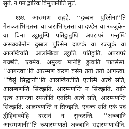
सुतं. न पन द्वारिक विमुत्तानीति सुतं.
. आरम्मण सङ्गहे. ‘‘दुब्बल पुरिसेना’’ति
१३४
गेलञ्ञाभिभूतत्ता वा जराभिभूतत्ता वा दण्डेन वा रज्जुकेन
वा विना उट्ठातुम्पि पतिट्ठातुम्पि अपरापरं गन्तुम्पि
असक्कोन्तेन दुब्बल पुरिसेन दण्डकं वा रज्जुकं वा
आलम्बियति. आलम्बित्वा उट्ठाति. पतिट्ठाति. अपरापरं
गच्छति. एवमेव. अमुञ्च मानेहि हुत्वाति पाठसेसो.
‘‘आगन्त्वा’’ति आरम्मण करण वसेन ततो ततो आगन्त्वा.
‘‘विसुं सिद्धानी’’ति आलम्बियतीति एतस्मिं अत्थे सति,
आलम्बणन्ति सिज्झति. आरम्मणन्ति न सिज्झति. तानि
एत्थ आगन्त्वा रमन्तीति एतस्मिं अत्थे सति, आरम्मणन्ति
सिज्झति. आलम्बणन्ति न सिज्झति. एवञ्च सति एकं पदं
द्वीहिवाक्येहि दस्सनं न सुन्दरन्ति. ‘‘अञ्ञानि
आरम्मणानी’’ति रूपारम्मणतो अञ्ञानि सद्दारम्मणादीनि.