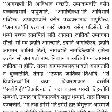
‘‘आगच्छती’’ति आविभावं गच्छति, उप्पादप्पवत्ति वसेन
पच्चक्खभावं पापुणाति. ‘‘आगच्छित्था’’ति आविभावं
गच्छित्थ, उप्पादप्पवत्ति वसेन पच्चक्खभावं पापुणित्थ.
‘‘अनागतं’’ति एत्थ न कारो अवत्था वसेन पटिसेधो. यो
धम्मो
पच्चय सामग्गियं सति आगमन जातिको उप्पज्जन
सीलो. सो एव इदानि आगच्छति, इदानि आगच्छित्थ, इदानि
आगमन जातियं ठितो, नागच्छति नागच्छित्थाति इमिना
अत्थेन सो अनागतो नाम. निब्बान पञ्ञत्तियो पन आगमन
जातिका न होन्ति. तस्मा आगमनप्पसङ्गाभावतो अनागताति
न वुच्चन्तीति. तेनाह ‘‘उप्पाद जातिका’’तिआदिं. ‘‘तं
विचारेतब्बं’’ति वत्वा विचारणाकारं दस्सेति
‘‘सब्बेपिही’’तिआदिना. ते यदा वत्तब्ब पक्खे तिट्ठन्तीति
सम्बन्धो. उप्पाद जातिकानञ्ञेव सङ्खत धम्मानं. तासं निब्बान
पञ्ञत्तीनं. ‘‘न तथा इमेसं’’ति इमेसं द्वार विमुत्तानं आरम्मणं