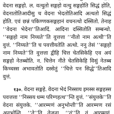
वेदना सङ्गहो. ल. वत्थुतो सङ्गहो वत्थु सङ्गहोति सिद्धं होति,
वेदनातोतिआदीसु च वेदना भेदतोतिआदि अत्थतो सिद्धं
होति. एवं छन्नं पकिण्णकसङ्गहानं वचनत्थो दस्सितो. तेनाह
‘‘वेदना भेदेना’’तिआदिं. आदिना दस्सितोति सम्बन्धो.
‘‘सङ्गहो नाम निय्यते’’ति वुत्तत्ता ‘‘नीतो नाम अत्थी’’ति
वुत्तं. ‘‘निय्यते’’ति च पवत्तीयतेति अत्थो. ननु तेसं ‘‘सङ्गहो
नाम निय्यते’’ति वुत्तत्ता द्वीहि चित्त चेतसिकेहि एव अयं
सङ्गहो नेतब्बोति. न. चित्तेन नीते चेतसिकेहि विसुं नेतब्ब
किच्चस्स अभावतोति दस्सेतुं ‘‘चित्ते पन सिद्धे’’तिआदि
वुत्तं.
. वेदना सङ्गहे. वेदना भेदं निस्साय इमस्स सङ्गहस्स
१३०
पवत्तत्ता ‘‘निस्सय धम्म परिग्गहत्थ’’न्ति वुत्तं. ‘‘संयुत्तके’’ति
वेदना संयुत्तके. ‘‘आरम्मणं अनुभोन्ती’’ति आरम्मण रसं
अनुभोन्ति. ‘‘ते’’ति तेजना. ‘‘तं’’ति तं आरम्मणं.