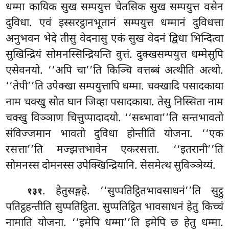
धम्मा कायिक सुख सम्पयुत्त चेतसिक सुख सम्पयुत्त वसेन
दुविधा. एवं इस्सरट्ठानभूतानं सम्पयुत्त धम्मानं दुविधत्ता
अनुभवन भेदे तीसु वेदनासु एकं सुख वेदनं द्विधा भिन्दित्वा
सुखिन्द्रियं सोमनस्सिन्द्रियन्ति वुत्तं. दुक्खसम्पयुत्त धम्मेसुपि
एसेवनयो. ‘‘अपि चा’’ति किञ्चि वत्तब्बं अत्थीति अत्थो.
‘‘तेपी’’ति उपेक्खा सम्पयुत्तापि धम्मा. चक्खादि पसादकाया
नाम चक्खु सोत घान जिव्हा पसादकाया. तेसु निस्सिता नाम
चक्खु विञ्ञाण चित्तुप्पादादयो. ‘‘सब्भावा’’ति सन्तभावतो
संविज्जमान भावतो दुविधा होन्तीति योजना. ‘‘एक
रसत्ता’’ति मज्झत्तभावेन एकरसत्ता. ‘‘इतरानी’’ति
सोमनस्स दोमनस्स उपेक्खिन्द्रियानि. सेसमेत्थ सुविञ्ञेय्यं.
. हेतुसङ्गहे. ‘‘सुप्पतिट्ठितभावसाधनं’’ति सुट्ठु
१३१
पतिट्ठहन्तीति सुप्पतिट्ठिता. सुप्पतिट्ठित भावसाधनं हेतु किच्चं
नामाति योजना. ‘‘इमेपि धम्मा’’ति इमेपि छ हेतु धम्मा.