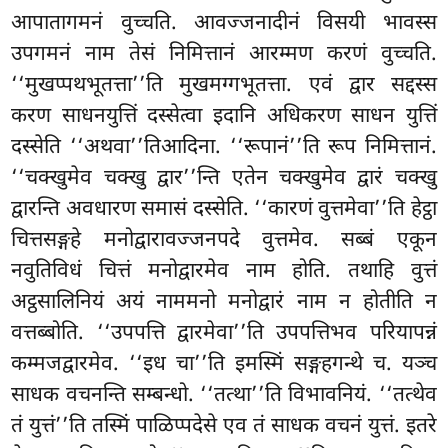
आपातागमनं वुच्चति. आवज्जनादीनं विसयी भावस्स
उपगमनं नाम तेसं निमित्तानं आरम्मण करणं वुच्चति.
‘‘मुखप्पथभूतत्ता’’ति मुखमग्गभूतत्ता. एवं द्वार सद्दस्स
करण साधनयुत्तिं दस्सेत्वा इदानि अधिकरण साधन युत्तिं
दस्सेति ‘‘अथवा’’तिआदिना. ‘‘रूपानं’’ति रूप निमित्तानं.
‘‘चक्खुमेव चक्खु द्वार’’न्ति एतेन चक्खुमेव द्वारं चक्खु
द्वारन्ति अवधारण समासं दस्सेति. ‘‘कारणं वुत्तमेवा’’ति हेट्ठा
चित्तसङ्गहे मनोद्वारावज्जनपदे वुत्तमेव. सब्बं एकून
नवुतिविधं चित्तं मनोद्वारमेव नाम होति. तथाहि वुत्तं
अट्ठसालिनियं अयं नाममनो मनोद्वारं नाम न होतीति न
वत्तब्बोति. ‘‘उपपत्ति द्वारमेवा’’ति उपपत्तिभव परियापन्नं
कम्मजद्वारमेव. ‘‘इध चा’’ति इमस्मिं सङ्गहगन्थे च. यञ्च
साधक वचनन्ति सम्बन्धो. ‘‘तत्था’’ति विभावनियं. ‘‘तत्थेव
तं युत्तं’’ति तस्मिं पाळिप्पदेसे एव तं साधक वचनं युत्तं. इतरे