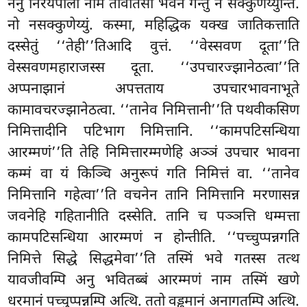
ननु निरयपाला नाम तावतिंसा भवनं गन्तुं न सक्कुणेय्युन्ति.
नो नसक्कुणेय्युं. कस्मा, महिद्धिक यक्ख जातिकत्ताति
दस्सेतुं ‘‘तेही’’तिआदि वुत्तं. ‘‘वेस्सवण दूता’’ति
वेस्सवणमहाराजस्स दूता. ‘‘उपचारज्झानेठत्वा’’ति
अप्पनाझानं अपत्तताय उपचारभावनाभूते
कामावचरज्झानेठत्वा. ‘‘तानेव निमित्तानी’’ति पथवीकसिण
निमित्तादीनि पटिभाग निमित्तानि. ‘‘कामपटिसन्धिया
आरम्मणं’’ति तेहि निमित्तारम्मणेहि अञ्ञं उपचार भावना
कम्मं वा यं किञ्चि अनुरूपं गति निमित्तं वा. ‘‘तानेव
निमित्तानि गहेत्वा’’ति वचनेन तानि निमित्तानि मरणासन्न
जवनेहि गहितानीति दस्सेति. तानि च पञ्ञत्ति धम्मत्ता
कामपटिसन्धिया आरम्मणं न होन्तीति. ‘‘पच्चुप्पन्नगति
निमित्ते सिद्धे सिद्धमेवा’’ति तस्मिं भवे गतस्स तत्थ
यावजीवम्पि अनु भवितब्बं आरम्मणं नाम तस्मिं खणे
धरमानं पच्चुप्पन्नम्पि अत्थि. ततो वड्ढमानं अनागतम्पि अत्थि.