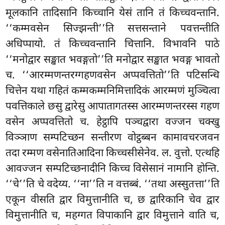
मूलकानि तादिसानि किच्चानि येसं तानि तं किच्चवन्तानि.
‘‘कम्मवसेन सिज्झन्ती’’ति सत्तसन्ताने पवत्तन्तीति
अधिप्पायो. तं किच्चवन्तानि चित्तानि. विभावनि पाठे
‘‘मनोद्वार सङ्खात भवङ्गतो’’ति मनोद्वार सङ्खात भवङ्ग भावतो
च. ‘‘आरम्मणन्तरग्गहणवसेन अप्पवत्तितो’’ति पटिसन्धि
चित्तेन यथा गहितं कम्मकम्मनिमित्तादिकं आरम्मणं मुञ्चित्वा
पवत्तिकाले छसु द्वारेसु आपातागतस्स आरम्मणन्तरस्स गहण
वसेन अप्पवत्तितो च. हेट्ठापि पञ्चद्वारा वज्जन चक्खु
विञ्ञाण सम्पटिच्छन सन्तीरण वोट्ठब्बन कामावचरजवन
तदा रम्मण वसेनातिआदिना किच्चसीसेनेव. ल. वुत्तो. एत्थहि
आवज्जन सम्पटिच्छनादीनि किच्च विसेसानं नामानि होन्ति.
‘‘चे’’ति चे वदेय्य. ‘‘ना’’ति न वत्तब्बं. ‘‘तथा अस्सुतत्ता’’ति
एकून वीसति द्वार विमुत्तानीति च, छ द्वारिकानि चेव द्वार
विमुत्तानीति च, महग्गत विपाकानि द्वार विमुत्ताने वाति च,