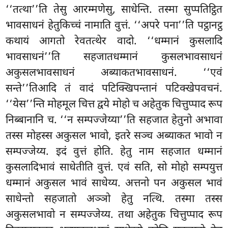
‘‘तत्था’’ति तेसु आरम्मणेसु, साधेन्ति. तस्मा सुप्पतिट्ठित
भावसाधनं हेतुकिच्चं नामाति वुत्तं. ‘‘अपरे पना’’ति पट्ठानट्ठ
कथायं
आगतो रेवतत्थेर वादो. ‘‘धम्मानं कुसलादि
भावसाधनं’’ति सहजातधम्मानं कुसलभावसाधनं
अकुसलभावसाधनं अब्याकतभावसाधनं. ‘‘एवं
सन्ते’’तिआदि तं वादं पटिक्खिपन्तानं पटिक्खेपवचनं.
‘‘येस’’न्ति मोहमूल चित्त द्वये मोहो च अहेतुक चित्तुप्पाद रूप
निब्बानानि च. ‘‘न सम्पज्जेय्या’’ति सहजात हेतुनो अभावा
तस्स मोहस्स अकुसल भावो, इतरे सञ्च अब्याकत भावो न
सम्पज्जेय्य. इदं वुत्तं होति. हेतु नाम सहजात धम्मानं
कुसलादिभावं साधेतीति वुत्तं. एवं सति, सो मोहो सम्पयुत्त
धम्मानं अकुसल भावं साधेय्य. अत्तनो पन अकुसल भावं
साधेन्तो सहजातो अञ्ञो हेतु नत्थि. तस्मा तस्स
अकुसलभावो न सम्पज्जेय्य. तथा अहेतुक चित्तुप्पाद रूप