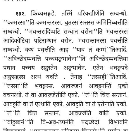
. किच्चसङ्गहे. तस्मिं परिक्खीणेति सम्बन्धो.
१३२
‘‘कम्मस्सा’’ति कम्मन्तरस्स. चुतस्स सत्तस्स अभिनिब्बत्तीति
सम्बन्धो. ‘‘भवन्तरादिप्पटि सन्धान वसेना’’ति भवन्तरस्स
आदिकोटिया पटिसन्धान वसेन. भवसन्तानस्स पवत्तीति
सम्बन्धो. कथं पवत्तीति आह ‘‘याव तं कम्मं’’तिआदिं.
‘‘अविच्छेदप्पवत्ति पच्चयङ्गभावेना’’ति अविच्छेदप्पवत्तिया
पधान पच्चय सङ्खातेन अङ्गभावेन. एतेन भवङ्गपदे
अङ्गसद्दस्स अत्थं वदति
. तेनाह ‘‘तस्सही’’तिआदिं.
‘‘तस्सा’’ति भवङ्गस्स. आवज्जनं आवट्टनन्ति एको
वचनत्थो. तं वा आवज्जेतीति एको. ‘‘तं’’ति चित्त सन्तानं.
आवट्टति वा तं एत्थाति एको. आवट्टति वा तं एतेनाति एको.
‘‘तं’’ति चित्त सन्तानं. आवज्जेति वाति एको.
‘‘वोट्ठब्बनं’’ति वि-अव-ठपनंति पदच्छेदो. विभावनि