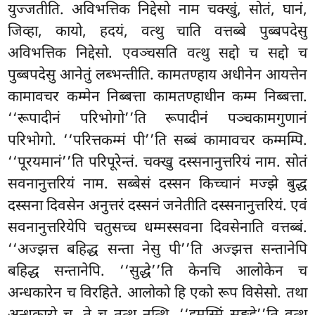
युज्जतीति. अविभत्तिक निद्देसो नाम चक्खुं, सोतं, घानं,
जिव्हा, कायो, हदयं, वत्थु चाति वत्तब्बे पुब्बपदेसु
अविभत्तिक निद्देसो. एवञ्चसति वत्थु सद्दो च सद्दो च
पुब्बपदेसु आनेतुं लब्भन्तीति. कामतण्हाय अधीनेन आयत्तेन
कामावचर कम्मेन निब्बत्ता कामतण्हाधीन कम्म निब्बत्ता.
‘‘रूपादीनं परिभोगो’’ति रूपादीनं पञ्चकामगुणानं
परिभोगो. ‘‘परित्तकम्मं पी’’ति सब्बं कामावचर कम्मम्पि.
‘‘पूरयमानं’’ति परिपूरेन्तं. चक्खु दस्सनानुत्तरियं नाम. सोतं
सवनानुत्तरियं नाम. सब्बेसं दस्सन किच्चानं मज्झे बुद्ध
दस्सना दिवसेन अनुत्तरं दस्सनं जनेतीति दस्सनानुत्तरियं. एवं
सवनानुत्तरियेपि चतुसच्च धम्मस्सवना दिवसेनाति वत्तब्बं.
‘‘अज्झत्त बहिद्ध सन्ता नेसु पी’’ति
अज्झत्त सन्तानेपि
बहिद्ध सन्तानेपि. ‘‘सुद्धे’’ति केनचि आलोकेन च
अन्धकारेन च विरहिते. आलोको हि एको रूप विसेसो. तथा