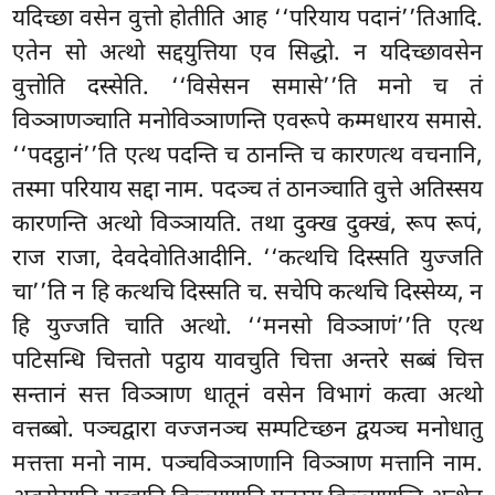
यदिच्छा वसेन वुत्तो होतीति आह ‘‘परियाय पदानं’’तिआदि.
एतेन सो अत्थो सद्दयुत्तिया एव सिद्धो. न यदिच्छावसेन
वुत्तोति दस्सेति. ‘‘विसेसन समासे’’ति मनो च तं
विञ्ञाणञ्चाति मनोविञ्ञाणन्ति एवरूपे कम्मधारय समासे.
‘‘पदट्ठानं’’ति एत्थ पदन्ति च ठानन्ति च कारणत्थ वचनानि,
तस्मा परियाय सद्दा नाम. पदञ्च तं ठानञ्चाति वुत्ते अतिस्सय
कारणन्ति अत्थो विञ्ञायति. तथा दुक्ख दुक्खं, रूप रूपं,
राज राजा, देवदेवोतिआदीनि. ‘‘कत्थचि दिस्सति युज्जति
चा’’ति न हि कत्थचि दिस्सति च. सचेपि कत्थचि दिस्सेय्य, न
हि युज्जति चाति अत्थो. ‘‘मनसो विञ्ञाणं’’ति एत्थ
पटिसन्धि चित्ततो पट्ठाय यावचुति चित्ता अन्तरे सब्बं चित्त
सन्तानं सत्त विञ्ञाण धातूनं वसेन विभागं कत्वा अत्थो
वत्तब्बो. पञ्चद्वारा वज्जनञ्च सम्पटिच्छन द्वयञ्च मनोधातु
मत्तत्ता मनो नाम. पञ्चविञ्ञाणानि विञ्ञाण मत्तानि नाम.