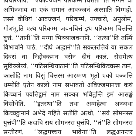
विचारणायं. ‘‘एकावज्जन परिकम्म चित्ततो’’ति मग्गेन वा
अभिञ्ञाय वा एकं समानं आवज्जनं अस्साति विग्गहो.
तस्सं वीथियं ‘आवज्जनं, परिकम्मं, उपचारो, अनुलोमं,
गोत्रभू,ति एत्थ परिकम्म जवनचित्तं इध परिकम्म चित्तन्ति
वुत्तं. ‘‘तानी’’ति मग्गा भिञ्ञाजवनानि. ‘‘तत्था’’ति तस्मिं
विभावनि पाठे. ‘‘दीघं अद्धानं’’ति सकलरत्तियं वा सकल
दिवसं वा निद्दोक्कमन वसेन दीघं कालं. सेसमेत्थ
सुविञ्ञेय्यं. ‘‘पटिसन्धियाठानं’’ति पटिसन्धिकिच्चस्स ठानं.
कालोहि नाम विसुं चित्तस्स आरम्मण भूतो एको पञ्ञत्ति
धम्मोति एतेन कालो नाम सभावतो अविज्जमानत्ता कथं
किच्चानं पवत्तिट्ठानं नाम सक्का भवितुन्ति इमं आसङ्कं
विसोधेति. ‘‘इतरथा’’ति तथा अग्गहेत्वा अञ्ञथा
किच्चट्ठानानं अभेदे गहिते सतीति अत्थो. ‘‘सयं सोमनस्स
युत्तंपी’’ति कदाचि सयं सोमनस्स युत्तंपि. ‘‘तं’’ति सोमनस्स
सन्तीरणं. ‘‘लद्धपच्चय भावेना’’ति लद्धअनन्तर