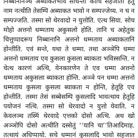
निब्बानानञ्च अब्याकतभावं साधेन्तो कोचि सहजातो हेतु
नाम नत्थीति तेसम्पि अब्याकत भावो न सम्पज्जेय्य. न च न
सम्पज्जति. तस्मा सो थेरवादो न युत्तोति. एत्थ सिया. सोच
मोहो अत्तनो धम्मताय अकुसलो होति. तानि च अहेतुक
चित्तुप्पादरूप निब्बानानि अत्तनो धम्मताय अब्याकतानि
होन्तीति. एवं सन्ते, यथा ते धम्मा. तथा अञ्ञेपि धम्मा
अत्तनो धम्मताय एव कुसला कुसला ब्याकता भविस्सन्ति. न
चेत्थ कारणं अत्थि, येनकारणेन ते एव धम्मा अत्तनो
धम्मताय अकुसला ब्याकता होन्ति. अञ्ञे पन धम्मा अत्तनो
धम्मताय कुसला कुसला ब्याकता न होन्ति, हेतूहि एव
होन्तीति. तस्मा तेसं सब्बेसम्पि कुसलादि भावत्थाय हेतूहि
पयोजनं नत्थि. तस्मा सो थेरवादो न युत्तो येवाति. न
केवलञ्च तस्मिं थेरवादे एत्तको दोसो अत्थि. अथ खो
अञ्ञोपि दोसो अत्थीति दस्सेतुं ‘‘यानि चा’’तिआदिमाह.
तत्थायं अधिप्पायो. सचे धम्मानं कुसलादि भावो सहजात