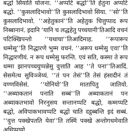
बद्धो सियाति योजना. ‘‘अप्पटि बद्धो’’ति हेतुना अप्पटि
बद्धो. ‘‘कुसलादिभावो’’ति कुसलादिभावो सिया. ‘‘सो’’ति
कुसलादिभावो. ‘‘अहेतुकानं’’ति अहेतुक चित्तुप्पाद रूप
निब्बानानं. इदानि ‘यानि च लद्धहेतु पच्चयानी’तिआदि वचनं
पटिक्खिपन्तो ‘‘यथाचा’’तिआदिमाह. ‘‘रूपारूप
धम्मेसू’’ति निद्धारणे भुम्म वचनं. ‘‘अरूप धम्मेसु एवा’’ति
निद्धारणीयं. न रूप धम्मेसु फरन्ति. एवं सति, कस्मा ते रूप
धम्मा झानपच्चयुप्पन्नेसु वुत्ताति आह ‘‘ते पना’’तिआदिं.
सेसमेत्थ सुविञ्ञेय्यं. ‘‘तं पन तेसं’’ति तेसं हंसादीनं तं
वण्णविसेसं. ‘‘योनियो’’ति मातापितु जातियो.
‘‘अब्याकतानं पनाति सब्बं’’ति अब्याकतानं पन
अब्याकतभावो निरनुसय सन्तानप्पटि बद्धो, कम्मप्पटि
बद्धो, अविपाकभावप्पटि बद्धो चाति दट्ठब्बन्ति इदं सब्बं.
‘‘वुत्त पक्खेपतति येवा’’ति तस्मिं पक्खे अन्तोगधमेवाति
अधिप्पायो.