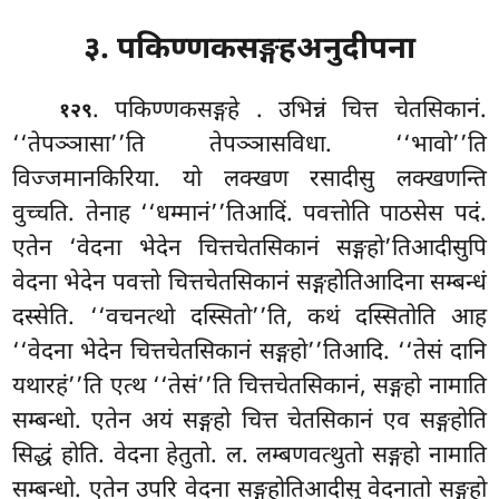
३. पकिण्णकसङ्गहअनुदीपना
. पकिण्णकसङ्गहे
. उभिन्नं चित्त चेतसिकानं.
१२९
‘‘तेपञ्ञासा’’ति तेपञ्ञासविधा. ‘‘भावो’’ति
विज्जमानकिरिया. यो लक्खण रसादीसु लक्खणन्ति
वुच्चति. तेनाह ‘‘धम्मानं’’तिआदिं. पवत्तोति पाठसेस पदं.
एतेन ‘वेदना भेदेन चित्तचेतसिकानं सङ्गहो’तिआदीसुपि
वेदना भेदेन पवत्तो चित्तचेतसिकानं सङ्गहोतिआदिना सम्बन्धं
दस्सेति. ‘‘वचनत्थो दस्सितो’’ति, कथं दस्सितोति आह
‘‘वेदना भेदेन चित्तचेतसिकानं सङ्गहो’’तिआदि. ‘‘तेसं दानि
यथारहं’’ति एत्थ ‘‘तेसं’’ति चित्तचेतसिकानं, सङ्गहो नामाति
सम्बन्धो. एतेन अयं सङ्गहो चित्त चेतसिकानं एव सङ्गहोति
सिद्धं होति. वेदना हेतुतो. ल. लम्बणवत्थुतो सङ्गहो नामाति
सम्बन्धो. एतेन उपरि वेदना सङ्गहोतिआदीसु वेदनातो सङ्गहो