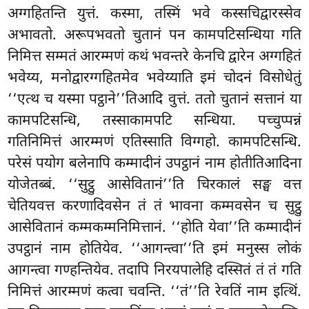
अग्गहितन्ति युत्तं. कस्मा, तस्मिं भवे कस्सचिद्वारस्सेव
अभावतो. अरूपभवतो चुतानं पन कामपटिसन्धिया गति
निमित्त सम्मतं आरम्मणं कथं भवन्तरे केनचि द्वारेन अग्गहितं
भवेय्य, मनोद्वारग्गहितमेव भवेय्याति इमं चोदनं विसोधेतुं
‘‘एत्थ च यस्मा पट्ठाने’’तिआदि वुत्तं. ततो चुतानं सत्तानं या
कामपटिसन्धि, तस्साकामपटि सन्धिया. पच्चुप्पन्नं
गतिनिमित्तं
आरम्मणं एतिस्साति विग्गहो. कामपटिसन्धि.
परेसं पयोग बलेनापि कम्मादीनं उपट्ठानं नाम होतीतिआदिना
योजेतब्बं. ‘‘सुट्ठु आसेवितानं’’ति चिरकालं सङ्घ वत्त
चेतियवत्त करणादिवसेन तं तं भावना कम्मवसेन च सुट्ठु
आसेवितानं कम्मकम्मनिमित्तानं. ‘‘होति येवा’’ति कम्मादीनं
उपट्ठानं नाम होतियेव. ‘‘आगन्त्वा’’ति इमं मनुस्स लोकं
आगन्त्वा गण्हन्तियेव. तदापि निरयपालेहि दस्सितं तं तं गति
निमित्तं आरम्मणं कत्वा चवन्ति. ‘‘तं’’ति रेवतिं नाम इत्थिं.