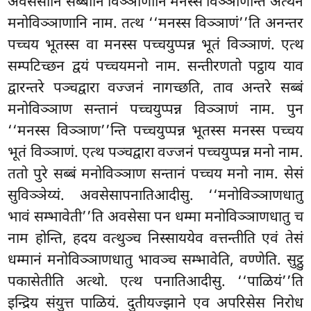
अवसेसानि सब्बानि विञ्ञाणानि मनस्स विञ्ञाणन्ति
अत्थेन
मनोविञ्ञाणानि नाम. तत्थ ‘‘मनस्स विञ्ञाणं’’ति अनन्तर
पच्चय भूतस्स वा मनस्स पच्चयुप्पन्न भूतं विञ्ञाणं. एत्थ
सम्पटिच्छन द्वयं पच्चयमनो नाम. सन्तीरणतो पट्ठाय याव
द्वारन्तरे पञ्चद्वारा वज्जनं नागच्छति, ताव अन्तरे सब्बं
मनोविञ्ञाण सन्तानं पच्चयुप्पन्न विञ्ञाणं नाम. पुन
‘‘मनस्स विञ्ञाण’’न्ति पच्चयुप्पन्न भूतस्स मनस्स पच्चय
भूतं विञ्ञाणं. एत्थ पञ्चद्वारा वज्जनं पच्चयुप्पन्न मनो नाम.
ततो पुरे सब्बं मनोविञ्ञाण सन्तानं पच्चय मनो नाम. सेसं
सुविञ्ञेय्यं. अवसेसापनातिआदीसु. ‘‘मनोविञ्ञाणधातु
भावं सम्भावेती’’ति अवसेसा पन धम्मा मनोविञ्ञाणधातु च
नाम होन्ति, हदय वत्थुञ्च निस्साययेव वत्तन्तीति एवं तेसं
धम्मानं मनोविञ्ञाणधातु भावञ्च सम्भावेति, वण्णेति. सुट्ठु
पकासेतीति अत्थो. एत्थ पनातिआदीसु. ‘‘पाळियं’’ति
इन्द्रिय संयुत्त पाळियं. दुतीयज्झाने एव अपरिसेस निरोध