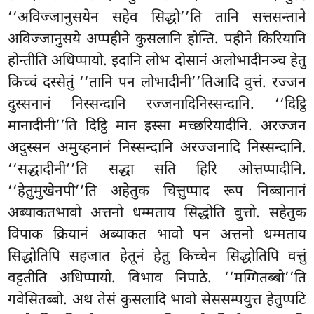
‘‘अविज्जानुसयेन सहेव सिद्धो’’ति तानि सत्तसन्ताने
अविज्जानुसये अप्पहीने कुसलानि होन्ति. पहीने किरियानि
होन्तीति अधिप्पायो. इदानि लोभ दोसानं अलोभादीनञ्च हेतु
किच्चं दस्सेतुं ‘‘तानि पन लोभादीनी’’तिआदि वुत्तं. रज्जन
दुस्सनानं निस्सन्दानि रज्जनादिनिस्सन्दानि. ‘‘दिट्ठि
मानादीनी’’ति
दिट्ठि मान इस्सा मच्छरियादीनि. अरज्जन
अदुस्सन अमुय्हनानं निस्सन्दानि अरज्जनादि निस्सन्दानि.
‘‘सद्धादीनी’’ति सद्धा सति हिरि ओत्तप्पादीनि.
‘‘हेतुमुखेनपी’’ति अहेतुक चित्तुप्पाद रूप निब्बानानं
अब्याकतभावो अत्तनो धम्मताय सिद्धोति वुत्तो. सहेतुक
विपाक क्रियानं अब्याकत भावो पन अत्तनो धम्मताय
सिद्धोतिपि सहजात हेतूनं हेतु किच्चेन सिद्धोतिपि वत्तुं
वट्टतीति अधिप्पायो. विभाव निपाठे. ‘‘मग्गितब्बो’’ति
गवेसितब्बो. अथ तेसं कुसलादि भावो सेससम्पयुत्त हेतुप्पटि