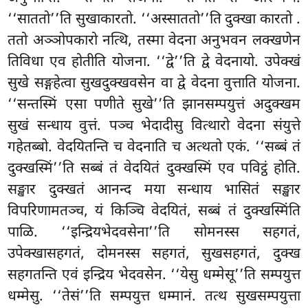
‘‘साततो’’ति सुखाकारतो. ‘‘अस्साततो’’ति दुक्खा कारतो
.
ततो अञ्ञोपकारो नत्थि, तस्मा वेदना अनुभवन लक्खणेन
तिविधा एव होतीति योजना. ‘‘द्वे’’ति द्वे वेदनायो. उपेक्खं
सुखे सङ्गहेत्वा सुखदुक्खवसेन वा द्वे वेदना वुत्ताति योजना.
‘‘सन्तस्मिं एसा पणीते सुखे’’ति झानसम्पयुत्तं अदुक्खम
सुखं सन्धाय वुत्तं. पञ्च भेदादीसु वित्थारो वेदना संयुत्ते
गहेतब्बो. वेदयितन्ति च वेदनाति च अत्थतो एकं. ‘‘सब्बं तं
दुक्खस्मिं’’ति सब्बं तं वेदयितं दुक्खस्मिं एव पविट्ठं होति.
सङ्खार दुक्खतं आनन्द मया सन्धाय भासितं सङ्खार
विपरिणामतञ्च, यं किञ्चि वेदयितं, सब्बं तं दुक्खस्मिंति
पाळि. ‘‘इन्द्रियभेदवसेना’’ति सोमनस्स सहगतं,
उपेक्खासहगतं, दोमनस्स सहगतं, सुखसहगतं, दुक्ख
सहगतन्ति एवं इन्द्रिय भेदवसेन. ‘‘येसु धम्मेसू’’ति सम्पयुत्त
धम्मेसु. ‘‘तेसं’’ति सम्पयुत्त धम्मानं. तत्थ सुखसम्पयुत्ता