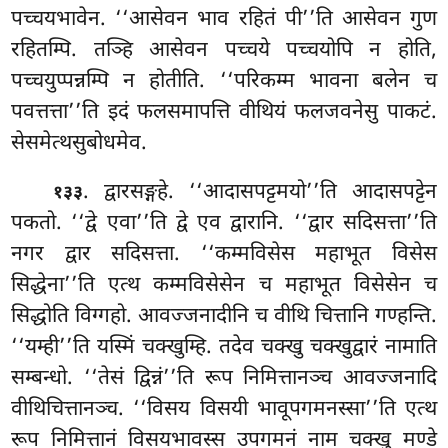
पच्चयभावेन. ‘‘आसेवन भाव रहितं पी’’ति आसेवन गुण
रहितम्पि. तञ्हि आसेवन पच्चये पच्चयोपि न होति,
पच्चयुप्पन्नम्पि न होतीति. ‘‘परिकम्म भावना बलेन च
पवत्तत्ता’’ति इदं फलसमापत्ति वीथियं फलजवनेसु पाकटं.
सेसमेत्थसुबोधमेव.
. द्वारसङ्गहे. ‘‘आदासपट्टमयो’’ति आदासपट्टेन
१३३
पकतो. ‘‘द्वे एवा’’ति द्वे एव द्वारानि. ‘‘द्वार सदिसत्ता’’ति
नगर द्वार सदिसत्ता. ‘‘कम्मविसेस महाभूत विसेस
सिद्धेना’’ति एत्थ कम्मविसेसेन च महाभूत विसेसेन च
सिद्धोति विग्गहो. आवज्जनादीनि च वीथि चित्तानि गण्हन्ति.
‘‘यम्ही’’ति यस्मिं
चक्खुम्हि. तदेव चक्खु चक्खुद्वारं नामाति
सम्बन्धो. ‘‘तेसं द्विन्नं’’ति रूप निमित्तानञ्च आवज्जनादि
वीथिचित्तानञ्च. ‘‘विसय विसयी भावूपगमनस्सा’’ति एत्थ
रूप निमित्तानं विसयभावस्स उपगमनं नाम चक्खु मण्डे