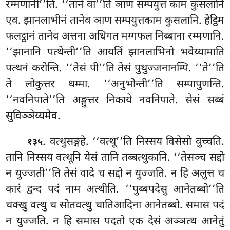
रम्मणानी’’ति. ‘‘ताने वा’’ति ञाण सम्पयुत्त काम कुसलानि
एव. झानलाभीनं तानेव ञाण सम्पयुत्तकाम कुसलानि. हेट्ठिम
फलट्ठानं तानेव अत्तना अधिगत मग्गफल निब्बाना रम्मणानि.
‘‘झानानि पत्थेन्ती’’ति आयतिं झानलाभिनो भवेय्यामाति
पत्थनं करोन्ति. ‘‘तेसं पी’’ति तेसं पुथुज्जनानम्पि. ‘‘ते’’ति
ते लोकुत्तर धम्मा. ‘‘अनुभोन्ती’’ति सम्पापुणन्ति.
‘‘नवनिपाते’’ति अङ्गुत्तर निकाये नवनिपाते. सेसं सब्बं
सुविञ्ञेय्यमेव.
. वत्थुसङ्गहे. ‘‘वत्थू’’ति निस्सय विसेसो वुच्चति.
१३५
तानि निस्सय वत्थूनि येसं तानि तब्बत्थुकानि. ‘‘तेसञ्च सद्दो
न युज्जती’’ति तेसं वादे च सद्दो न युज्जति. न हि अलुत्त च
कारं द्वन्द पदं नाम अत्थीति. ‘‘पुब्बपदेसु आनेतब्बो’’ति
चक्खु वत्थु च सोतवत्थु चातिआदिना आनेतब्बो. समास पदं
न युज्जति. न हि समास पदतो एक देसं अञ्ञत्थ आनेतुं