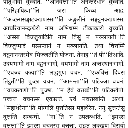
पातुभावो वुच्चति. ‘‘अनिवत्ती’’ति अनन्तरधानं वुच्चति.
‘‘परिहायित्वा’’ति जरा किच्चं आह.
‘‘अच्छरासङ्घाटक्खणस्सा’’ति अङ्गुलीनं सङ्घट्टनक्खणस्स.
आचरियानन्दत्थेरो नाम अभिधम्म टीकाकारो वुच्चति.
‘‘अस्सा विज्जुयाठिति नाम विसुं न पञ्ञायती’’ति
विज्जुप्पादं पस्सन्तानं न पञ्ञायति. तथा चित्तम्पि
वड्ढनानन्तरमेव भिज्जतीति योजना. तेनाह ‘‘तं पी’’तिआदिं.
उदयभागो नाम वड्ढनभागो, वयभागो नाम अन्तरधानभागो.
‘‘एवञ्च कत्वा’’ति लद्धगुण वचनं. ‘‘एकंचित्तं
दिवसं
तिट्ठती’’ति पुच्छा वचनं. ‘‘आमन्ता’’ति पटिञ्ञा वचनं.
‘‘वयक्खणो’’ति पुच्छा. ‘‘न हेवं वत्तब्बे’’ति पटिक्खेपो.
पच्चत्त वचनस्स एकारत्तं. एवं नवत्तब्बन्ति अत्थो.
‘‘महाथेरेना’’ति मोग्गलि पुत्ततिस्स महाथेरेन. ननु सुत्तन्तेसु
वुत्तन्ति सम्बन्धो. ‘‘ना’’ति न उपलब्भति. ‘‘इमस्स
वुत्तत्ता’’ति इमस्स वचनस्स वुत्तत्ता. सङ्खत लक्खणं विसयो