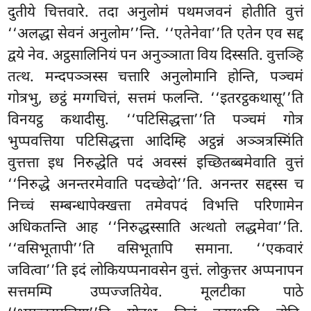
दुतीये चित्तवारे. तदा अनुलोमं पथमजवनं होतीति वुत्तं
‘‘अलद्धा सेवनं अनुलोम’’न्ति. ‘‘एतेनेवा’’ति एतेन एव सद्द
द्वये नेव. अट्ठसालिनियं पन अनुञ्ञाता विय दिस्सति. वुत्तञ्हि
तत्थ. मन्दपञ्ञस्स चत्तारि अनुलोमानि होन्ति, पञ्चमं
गोत्रभु, छट्ठं मग्गचित्तं, सत्तमं फलन्ति. ‘‘इतरट्ठकथासू’’ति
विनयट्ठ कथादीसु. ‘‘पटिसिद्धत्ता’’ति पञ्चमं गोत्र
भुप्पवत्तिया पटिसिद्धत्ता
आदिम्हि अट्ठन्नं अञ्ञत्रस्मिंति
वुत्तत्ता इध निरुद्धेति पदं अवस्सं इच्छितब्बमेवाति वुत्तं
‘‘निरुद्धे अनन्तरमेवाति पदच्छेदो’’ति. अनन्तर सद्दस्स च
निच्चं सम्बन्धापेक्खत्ता तमेवपदं विभत्ति परिणामेन
अधिकतन्ति आह ‘‘निरुद्धस्साति अत्थतो लद्धमेवा’’ति.
‘‘वसिभूतापी’’ति वसिभूतापि समाना. ‘‘एकवारं
जवित्वा’’ति इदं लोकियप्पनावसेन वुत्तं. लोकुत्तर अप्पनापन
सत्तमम्पि उप्पज्जतियेव. मूलटीका पाठे