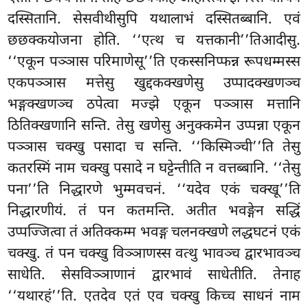
दस्सितानि. सेसवीथीसुपि यथालाभं दस्सितब्बानि. एवं
छछक्कयोजना होति. ‘‘एत्थ च यत्तकानी’’तिआदीसु.
‘‘एकून पञ्ञास परिमाणेसू’’ति एकस्सनिप्फन्न रूपधम्मस्स
एकपञ्ञास मत्तेसु खुद्दकक्खणेसु उप्पादक्खणञ्च
भङ्गक्खणञ्च ठपेत्वा मज्झे एकून पञ्ञास मत्तानि
ठितिक्खणानि सन्ति. तेसु खणेसु अनुक्कमेन उप्पन्ना एकून
पञ्ञास चक्खु पसादा च सन्ति. ‘‘किस्मिञ्ची’’ति तेसु
कतरस्मिं नाम चक्खु पसादे न घट्टेन्तीति न वत्तब्बानि. ‘‘तेसु
पना’’ति निद्धारणे भुम्मवचनं. ‘‘यदेव एकं चक्खू’’ति
निद्धारणीयं. तं पन कतमन्ति. अतीत भवङ्गेन सद्धिं
उप्पज्जित्वा तं अतिक्कम्म भवङ्ग चलनक्खणे लद्धघटनं एकं
चक्खु. तं पन चक्खु विञ्ञाणस्स वत्थु भावञ्च द्वारभावञ्च
साधेति. सेसविञ्ञाणानं द्वारभावं साधेतीति. तेनाह
‘‘यथारहं’’ति. एतदेव एतं एव चक्खु किच्च साधनं नाम