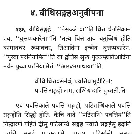
४. वीथिसङ्गहअनुदीपना
. वीथिसङ्गहे
. ‘‘तेसञ्ञे वा’’ति चित्त चेतसिकानं
१३६
एव. ‘‘वुत्तप्पकारेना’’ति ‘तत्थ चित्तं ताव चतुब्बिधं होति
कामावचरं रूपावचरं, तिआदिना इच्चेवं वुत्तप्पकारेन.
‘‘पुब्बा परनियामितं’’ति वा द्वत्तिंस सुख पुञ्ञम्हातिआदिना
नयेन पुब्बा परनियामितं. ‘‘आरब्भगाथाया’’ति.
वीथि चित्तवसेनेवं, पवत्तिय मुदीरितो;
पवत्ति सङ्गहो नाम, सन्धियं दानि वुच्चती.ति
एवं पवत्तिकाले पवत्ति सङ्गहो, पटिसन्धिकाले पवत्ति
सङ्गहोति सिद्धो होति. केचि वादे ‘‘पटिसन्धि पवत्तियं’’ति
निद्धारणे गहिते द्वीसु पटिसन्धि सङ्गह पवत्ति सङ्गहेसु इदानि
पवत्ति सङ्गहं पवक्खामि, पच्छा पटिसन्धि सङ्गहं