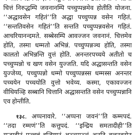
चित्तं निरुद्धम्पि जवनानम्पि पच्चुप्पन्नमेव होतीति योजना.
‘‘अद्धावसेन गहितं’’ति अद्धा पच्चुप्पन्न वसेन गहितं.
‘‘सन्ततिवसेन गहितं’’ति सन्तति
पच्चुप्पन्नवसेन गहितं.
आचरियानन्दमते. सब्बेसम्पि आवज्जन जवनानं. चित्तमेव
होति, तस्मा धम्मतो अभिन्नं. पच्चुप्पन्नञ्च होति, तस्मा
कालतो अभिन्नन्ति वुत्तं होति. अनन्तरपच्चये अतीतो च
पच्चुप्पन्नो च खण वसेन युज्जति. यदि अद्धासन्तति वसेन
युज्जेय्य, पच्चुप्पन्नो धम्मो पच्चुप्पन्नस्स धम्मस्स अनन्तर
पच्चयेन पच्चयोति वुत्तो भवेय्य. कस्मा, एकावज्जन
वीथियञ्हि सब्बानि चित्तानि अद्धासन्तति वसेन पच्चुप्पन्नानि
एव होन्तीति.
. अप्पनावारे. ‘‘अप्पना जवनं’’ति कम्मपदं.
१३८
‘‘तदा रम्मणं’’ति कत्तुपदं. ‘‘इन्द्रिय समतादीही’’ति