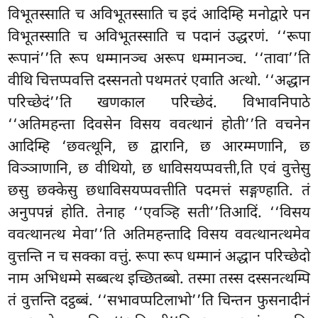
विभूतस्साति च अविभूतस्साति च इदं आदिम्हि मनोद्वारे पन
विभूतस्साति च अविभूतस्साति च पदानं उद्धरणं. ‘‘रूपा
रूपानं’’ति रूप धम्मानञ्च अरूप धम्मानञ्च. ‘‘तावा’’ति
वीथि चित्तप्पवत्ति दस्सनतो पथमतरं एवाति अत्थो. ‘‘अद्धान
परिच्छेदं’’ति खणकाल परिच्छेदं. विभावनिपाठे
‘‘अतिमहन्ता दिवसेन विसय ववत्थानं होती’’ति वचनेन
आदिम्हि ‘छवत्थूनि, छ द्वारानि, छ आरम्मणानि, छ
विञ्ञाणानि, छ वीथियो, छ धाविसयप्पवत्ती,ति एवं वुत्तेसु
छसु छक्केसु छधाविसयप्पवत्तीति पदमत्तं सङ्गण्हाति. तं
अनुपपन्नं होति. तेनाह ‘‘एवञ्हि सती’’तिआदिं. ‘‘विसय
ववत्थानत्थ मेवा’’ति अतिमहन्तादि विसय ववत्थानत्थमेव
वुत्तन्ति न च सक्का वत्तुं. रूपा रूप धम्मानं अद्धान परिच्छेदो
नाम अभिधम्मे सब्बत्थ इच्छितब्बो. तस्मा तस्स दस्सनत्थम्पि
तं वुत्तन्ति दट्ठब्बं. ‘‘सभावप्पटिलाभो’’ति चिन्तन फुसनादीनं