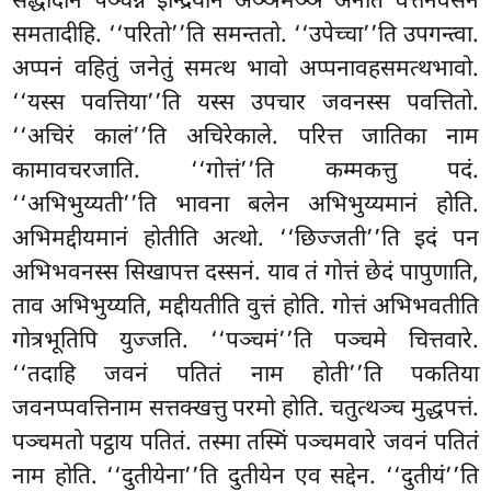
सद्धादीनं पञ्चन्नं इन्द्रियानं अञ्ञमञ्ञं अनति वत्तनवसेन
समतादीहि. ‘‘परितो’’ति समन्ततो. ‘‘उपेच्चा’’ति उपगन्त्वा.
अप्पनं वहितुं जनेतुं समत्थ भावो अप्पनावहसमत्थभावो.
‘‘यस्स पवत्तिया’’ति यस्स उपचार जवनस्स पवत्तितो.
‘‘अचिरं कालं’’ति अचिरेकाले. परित्त जातिका नाम
कामावचरजाति. ‘‘गोत्तं’’ति कम्मकत्तु पदं.
‘‘अभिभुय्यती’’ति भावना बलेन अभिभुय्यमानं होति.
अभिमद्दीयमानं होतीति अत्थो. ‘‘छिज्जती’’ति इदं पन
अभिभवनस्स सिखापत्त दस्सनं. याव तं गोत्तं छेदं पापुणाति,
ताव अभिभुय्यति, मद्दीयतीति वुत्तं होति. गोत्तं अभिभवतीति
गोत्रभूतिपि युज्जति. ‘‘पञ्चमं’’ति पञ्चमे चित्तवारे.
‘‘तदाहि जवनं पतितं नाम होती’’ति पकतिया
जवनप्पवत्तिनाम सत्तक्खत्तु परमो होति. चतुत्थञ्च मुद्धपत्तं.
पञ्चमतो पट्ठाय पतितं. तस्मा तस्मिं पञ्चमवारे जवनं पतितं
नाम होति. ‘‘दुतीयेना’’ति दुतीयेन एव सद्देन. ‘‘दुतीयं’’ति