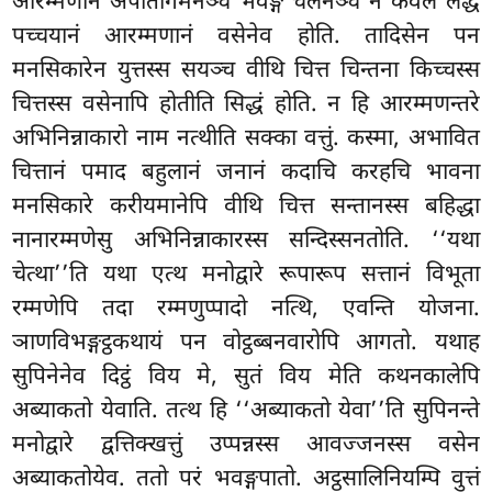
आरम्मणानं अपातागमनञ्च भवङ्ग चलनञ्च न केवलं लद्ध
पच्चयानं आरम्मणानं वसेनेव होति. तादिसेन पन
मनसिकारेन युत्तस्स सयञ्च वीथि चित्त चिन्तना किच्चस्स
चित्तस्स वसेनापि होतीति सिद्धं होति. न हि आरम्मणन्तरे
अभिनिन्नाकारो नाम नत्थीति सक्का वत्तुं. कस्मा, अभावित
चित्तानं पमाद बहुलानं जनानं कदाचि करहचि भावना
मनसिकारे करीयमानेपि वीथि चित्त सन्तानस्स बहिद्धा
नानारम्मणेसु अभिनिन्नाकारस्स सन्दिस्सनतोति. ‘‘यथा
चेत्था’’ति यथा एत्थ मनोद्वारे रूपारूप सत्तानं विभूता
रम्मणेपि तदा रम्मणुप्पादो नत्थि, एवन्ति योजना.
ञाणविभङ्गट्ठकथायं पन वोट्ठब्बनवारोपि आगतो. यथाह
सुपिनेनेव दिट्ठं विय मे, सुतं विय मेति कथनकालेपि
अब्याकतो येवाति. तत्थ हि ‘‘अब्याकतो येवा’’ति सुपिनन्ते
मनोद्वारे द्वत्तिक्खत्तुं उप्पन्नस्स आवज्जनस्स वसेन
अब्याकतोयेव. ततो परं भवङ्गपातो. अट्ठसालिनियम्पि वुत्तं