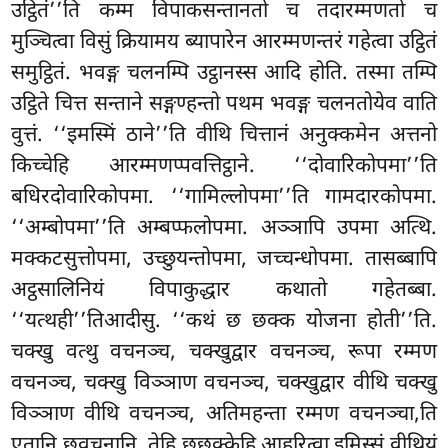
उट्ठितं’’ति कम्म विपाकसन्तानतो च तदारम्मणतो च
मुञ्चित्वा विसुं क्रियामय ब्यापारेन आरम्मणन्तरं गहेत्वा उट्ठितं
समुट्ठितं. भवङ्ग चलनम्पि उट्ठानस्स आदि होति. तस्मा तम्पि
उट्ठिते चित्त सन्ताने सङ्गण्हन्तो पथम भवङ्ग चलनतोयेव वाति
वुत्तं. ‘‘इमस्मिं ठाने’’ति वीथि चित्तानं अनुक्कमेन अत्तनो
किच्चेहि आरम्मणप्पवत्तिट्ठाने. ‘‘दोवारिकोपमा’’ति
बधिरदोवारिकोपमा. ‘‘गामिल्लोपमा’’ति गामदारकोपमा.
‘‘अम्बोपमा’’ति अम्बप्फलोपमा. अञ्ञापि उपमा अत्थि.
मक्कटसुत्तोपमा, उच्छुयन्तोपमा, जच्चन्धोपमा. तासब्बापि
अट्ठसालिनियं विपाकुद्धार कथातो
गहेतब्बा.
‘‘यत्थही’’तिआदीसु. ‘‘कथं छ छक्क योजना होती’’ति.
चक्खु वत्थु वचनञ्च, चक्खुद्वार वचनञ्च, रूपा रम्मण
वचनञ्च, चक्खु विञ्ञाण वचनञ्च, चक्खुद्वार वीथि चक्खु
विञ्ञाण वीथि वचनञ्च, अतिमहन्ता रम्मण वचनञ्चा,ति
एतानि छवचनानि. तेहि छछक्केहि आहरित्वा इमिस्सं वीथियं