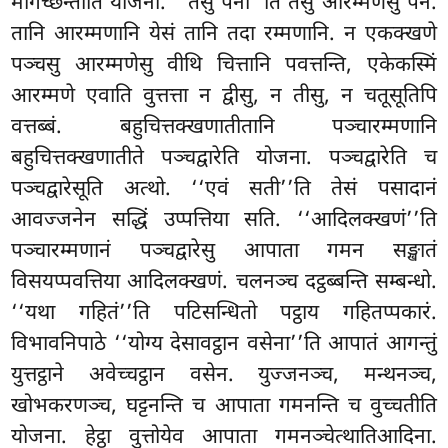
मागच्छन्तीति योजना. ‘‘तेसु पना’’ति तेसु आरम्मणेसु पन.
तानि आरम्मणानि येसं तानि तदा रम्मणानि. न एकक्खणे
पञ्चसु आरम्मणेसु वीथि चित्तानि पवत्तन्ति, एकेकस्मिं
आरम्मणे एवाति वुत्तत्ता न द्वीसु, न तीसु, न चतूसूतिपि
वत्तब्बं. बहुचित्तक्खणातीतानि पञ्चारम्मणानि
बहुचित्तक्खणातीते पञ्चद्वारेति योजना. पञ्चद्वारेति च
पञ्चद्वारेसूति अत्थो. ‘‘एवं सती’’ति तेसं पसादानं
आवज्जनेन सद्धिं उप्पत्तिया सति. ‘‘आदिलक्खणं’’ति
पञ्चारम्मणानं पञ्चद्वारेसु आपाता गमन सङ्खातं
विसयप्पवत्तिया आदिलक्खणं. चलनञ्च दट्ठब्बन्ति सम्बन्धो.
‘‘यथा गहितं’’ति पटिसन्धितो पट्ठाय गहितप्पकारं.
विभावनिपाठे ‘‘योग्य देसावट्ठान वसेना’’ति आपातं आगन्तुं
युत्तट्ठाने अवेच्चट्ठान वसेन. युज्जनञ्च, मन्थनञ्च,
खोभकरणञ्च, घट्टनन्ति च आपाता गमनन्ति च वुच्चतीति
योजना. हेट्ठा वुत्तोयेव आपाता गमनञ्चेत्थातिआदिना.