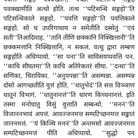
पवक्खामीति अत्थो होति. तत्थ ‘‘पटिसन्धि सङ्गहो’’ति
पटिसन्धिकाले सङ्गहो. ‘‘पवत्ति सङ्गहो’’ति पवत्तिकाले
सङ्गहो. सो च उपरिगाथाय न समेतीति दस्सेतुं ‘‘एवं
सती’’तिआदिमाह. ‘‘तानि तीणि छक्कानि निक्खित्तानी’’ति
छक्कमत्तानि निक्खित्तानि, न सकलं. वत्थु द्वारा लम्बण
सङ्गहोति अधिप्पायो. ‘‘सा पना’’ति साविसयप्पवत्ति पन.
‘‘काचि सीघतमा’’ति काचि अतिरेकतरं सीघा. ‘‘दन्धा’’ति
सणिका, चिरायिका. ‘‘अनुपपन्ना’’ति असम्पन्ना. असम्पन्न
दोसो आगच्छतीति वुत्तं होति. ‘‘धातुभेदं’’ति सत्त विञ्ञाण
धातूनं विभागं. ‘‘धातुनानत्तं’’ति धारण किच्चनानत्तं. इति
तस्मा मनोधातु विसुं वुत्ताति सम्बन्धो. ‘‘मननं’’ति
विजाननभावं अपत्तं. आवज्जनमत्त सम्पटिच्छनमत्त सङ्खातं
जाननमत्तं. ‘‘यं किञ्चि मननं’’ति अन्तमसो आवज्जनमत्त
सम्पटिच्छनमत्तं पीति अधिप्पायो. ‘‘सुद्धो पन