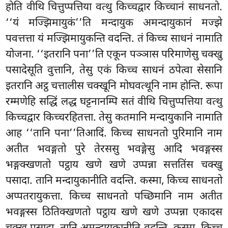
होति वीथि चित्तुप्पत्तिया वत्थु किच्चद्वार किच्चानं साधनतो.
‘‘यं मज्झिमायुकं’’ति मन्दायुक अमन्दायुकानं मज्झे
पवत्तत्ता यं मज्झिमायुकन्ति वदन्ति. तं किच्च साधनं नामाति
योजना. ‘‘इतरानि पना’’ति एकून पञ्ञास परिमाणेसु चक्खु
पसादेसूति वुत्तानि, तेसु एकं किच्च साधनं ठपेत्वा सेसानि
इतरानि अट्ठ चत्तालीस चक्खूनि मोघवत्थूनि नाम होन्ति. रूपा
रम्मणेहि सद्धिं लद्ध घट्टनानम्पि सतं वीथि चित्तुप्पत्तिया वत्थु
किच्चद्वार किच्चरहितत्ता. तेसु कतमानि मन्दायुकानि नामाति
आह ‘‘तानि पना’’तिआदिं. किच्च साधनतो पुरिमानि नाम
अतीत भवङ्गतो पुरे तेरससु भवङ्गेसु आदि भवङ्गस्स
भङ्गक्खणतो पट्ठाय खणे खणे उप्पन्ना सत्ततिंस चक्खु
पसादा. तानि मन्दायुकानीति वदन्ति. कस्मा, किच्च साधनतो
अप्पतरायुकत्ता. किच्च साधनतो पच्छिमानि नाम अतीत
भवङ्गस्स ठितिक्खणतो
पट्ठाय खणे खणे उप्पन्ना एकादस