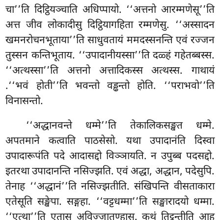
चा’’ति दिट्ठियञ्चाति अधिप्पायो. ‘‘अत्तनो आरम्मणेसू’’ति
अत्त जीव लोकादीसु दिट्ठियागहिता रम्मणेसु. ‘‘अस्सादन
खमनरोचनभूताया’’ति साधुवतायं ममदस्सनन्ति एवं रज्जन
तुस्सन कन्तिभूताय. ‘‘उपादानीयस्सा’’ति दळ्हं गहेतब्बस्स.
‘‘अत्थस्सा’’ति अत्तनो अत्तादिकस्स अत्थस्स. गाथायं
.‘‘भवं होती’’ति भवन्तो वड्ढन्तो होति. ‘‘पराभवो’’ति
विनासन्तो.
‘‘अद्धानवन्ते धम्मे’’ति तेकालिकसङ्खत धम्मे.
अपतमाने कत्वाति पाठसेसो. यथा उपादानंति दिस्वा
उपादारूपंति पदे आदासद्दो विञ्ञायति. न उपुब्ब पदसद्दो.
इतरथा उपादानन्ति नसिज्झति. एवं अद्धा, अद्धान, पदेसुपि.
तेनाह ‘‘अद्धानं’’ति नसिज्झतीति. संखिपन्ति वीसताकारा
एतेसूति सङ्खेपा. सङ्गहा. ‘‘वट्टधम्मा’’ति सङ्खारादयो धम्मा.
‘‘एत्था’’ति एतासु अविज्जातण्हासु. कथं तिट्ठन्तीति आह