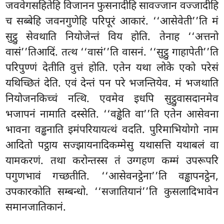
जववेगसहितेहि विजानन फुसनादीहि सावज्जान वज्जादीहि
च सब्बेहि जवनगुणेहि परिपूरं आकारं. ‘‘आसेवेती’’ति मं
सुट्ठु सेवथाति नियोजेन्तं विय होति. तेनाह ‘‘अत्तनो
वासं’’तिआदिं. तत्थ ‘‘वासं’’ति वासनं. ‘‘सुट्ठु गाहापेती’’ति
परिपुण्णं देतीति वुत्तं होति. एतेन यथा लोके एको परेसं
यथिच्छितं देति. एवं देन्तं पन परे भजन्तियेव. मं भजथाति
नियोजनकिच्चं नत्थि. एवमेव इधपि सुट्ठुवासदानमेव
भजापनं नामाति दस्सेति. ‘‘वड्ढेति वा’’ति एतेन आसेवना
भावना वड्ढनाति इमंपरियायत्थं वदति. पुरिमाभियोगो नाम
आदितो पट्ठाय सज्झायनादिकम्मेसु यथासत्ति यथाबलं वा
यामकरणं. तथा करोन्तस्स तं उग्गहण कम्मं उपरूपरि
पगुणभावं गच्छतीति. ‘‘आसेवनट्ठेना’’ति वड्ढापनट्ठेन,
उपकारकोति सम्बन्धो. ‘‘सजातियानं’’ति कुसलादिभावेन
समानजातिकानं.