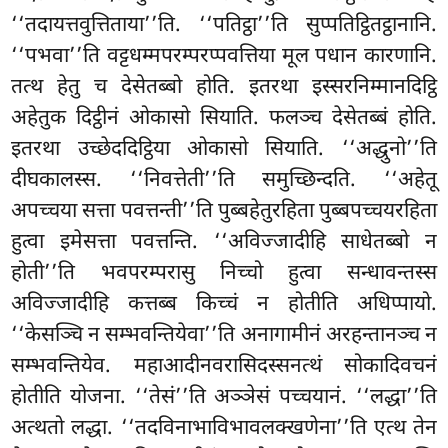
‘‘तदायत्तवुत्तिताया’’ति. ‘‘पतिट्ठा’’ति सुप्पतिट्ठितट्ठानानि.
‘‘पभवा’’ति वट्टधम्मपरम्परप्पवत्तिया मूल पधान कारणानि.
तत्थ हेतु च देसेतब्बो होति. इतरथा इस्सरनिम्मानदिट्ठि
अहेतुक दिट्ठीनं ओकासो सियाति. फलञ्च देसेतब्बं होति.
इतरथा उच्छेददिट्ठिया ओकासो सियाति. ‘‘अद्धुनो’’ति
दीघकालस्स. ‘‘निवत्तेती’’ति समुच्छिन्दति. ‘‘अहेतू
अपच्चया सत्ता पवत्तन्ती’’ति पुब्बहेतुरहिता पुब्बपच्चयरहिता
हुत्वा इमेसत्ता पवत्तन्ति. ‘‘अविज्जादीहि साधेतब्बो न
होती’’ति भवपरम्परासु निच्चो हुत्वा सन्धावन्तस्स
अविज्जादीहि कत्तब्ब किच्चं न होतीति अधिप्पायो.
‘‘केसञ्चि न सम्भवन्तियेवा’’ति अनागामीनं अरहन्तानञ्च न
सम्भवन्तियेव. महाआदीनवरासिदस्सनत्थं सोकादिवचनं
होतीति योजना. ‘‘तेसं’’ति अञ्ञेसं पच्चयानं. ‘‘लद्धा’’ति
अत्थतो लद्धा. ‘‘तदविनाभाविभावलक्खणेना’’ति एत्थ तेन