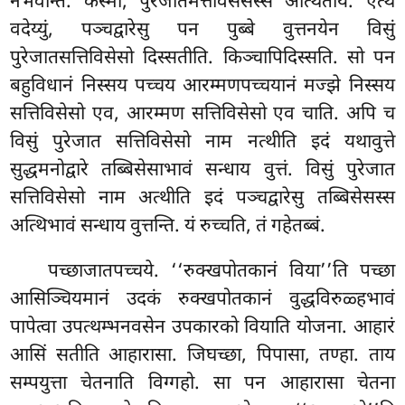
नभवन्ति. कस्मा, पुरेजातमत्तविसेसस्स अत्थिताय. एत्थ
वदेय्युं, पञ्चद्वारेसु पन पुब्बे वुत्तनयेन विसुं
पुरेजातसत्तिविसेसो दिस्सतीति. किञ्चापिदिस्सति. सो पन
बहुविधानं निस्सय पच्चय आरम्मणपच्चयानं मज्झे निस्सय
सत्तिविसेसो एव, आरम्मण सत्तिविसेसो एव चाति. अपि च
विसुं पुरेजात सत्तिविसेसो नाम नत्थीति इदं यथावुत्ते
सुद्धमनोद्वारे तब्बिसेसाभावं सन्धाय वुत्तं. विसुं पुरेजात
सत्तिविसेसो नाम अत्थीति इदं पञ्चद्वारेसु तब्बिसेसस्स
अत्थिभावं सन्धाय वुत्तन्ति. यं रुच्चति, तं गहेतब्बं.
पच्छाजातपच्चये. ‘‘रुक्खपोतकानं विया’’ति पच्छा
आसिञ्चियमानं उदकं रुक्खपोतकानं वुद्धविरुळ्हभावं
पापेत्वा उपत्थम्भनवसेन उपकारको वियाति योजना. आहारं
आसिं सतीति आहारासा. जिघच्छा, पिपासा, तण्हा. ताय
सम्पयुत्ता चेतनाति विग्गहो. सा पन आहारासा चेतना