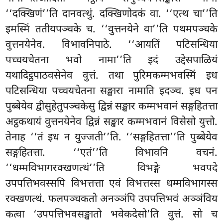
‘‘दक्खिणं’’ति दानवत्थुं. दक्खिणोदकं वा. ‘‘एत्थ चा’’ति
इमस्मिं ततीयपञ्चके च. ‘‘वुत्तनयेने वा’’ति पथमपञ्चके
वुत्तनयेनेव. विभावनिपाठे. ‘‘आयतिं पटिसन्धिया
पच्चयचेतना भवो नामा’’ति इदं उद्देसपाळियं
यथादिट्ठपाठवसेनेव वुत्तं. तथा पुरिमकम्मभवस्मिं इध
पटिसन्धिया पच्चयचेतना सङ्खारा नामाति इदञ्च. इध पन
पुब्बेयेव द्वीसुहेतुपञ्चकेसु द्विन्नं सङ्खार कम्मभवानं सङ्गहितत्ता
अट्ठकथायं वुत्तनयेनेव द्विन्नं सङ्खार कम्मभवानं विसेसो युत्तो.
तेनाह ‘‘तं इध न युज्जती’’ति. ‘‘सङ्गहितत्ता’’ति पुब्बेयेव
सङ्गहितत्ता. ‘‘एतं’’ति विभावनि वचनं.
‘‘धम्मविभागरक्खणत्थं’’ति विभङ्गे भवपदे
उपपत्तिभवस्सपि विभत्तत्ता एवं विभत्तस्स धम्मविभागस्स
रक्खणत्थं. फलपञ्चकतो अनञ्ञंपि उपपत्तिभवं अञ्ञंविय
कत्वा ‘उपपत्तिभवसङ्खातो भवेकदेसो’ति वुत्तं. सो च