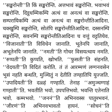
‘‘सङ्खरोन्ती’’ति किं सङ्खरोन्ति. अत्तभावं सङ्खरोन्ति. भवाभवं
सङ्खरोन्ति. दिट्ठधम्मिकम्पि अत्थं वा अनत्थं वा सङ्खरोन्ति.
सम्परायिकम्पि अत्थं वा अनत्थं वा सङ्खरोन्तीतिआदिना.
चक्खुम्पि सङ्खरोन्ति, सोतंपि सङ्खरोन्तीतिआदिना. दस्सनम्पि
सङ्खरोन्ति, सवनम्पि सङ्खरोन्तीतिआदिना च वत्तुं वट्टतियेव.
‘‘विजानाती’’ति विविधेन जानाति. भूतेनपि जानाति,
अभूतेनपि जानाति. ‘‘नमती’’ति गोचर विसयत्थाय नमति.
‘‘रुप्पती’’ति कुप्पति, खोभति. ‘‘फुसती’’ति संहनति.
‘‘वेदयती’’ति विदितं करोति. तं तं आरम्मणं लग्गनवसेन
भुसं नहति बन्धति, मुञ्चितुं न देतीति तण्हातिपि युज्जति.
‘‘उपादियती’’ति
दळ्हं गण्हाति. तेनाह ‘‘अमुञ्चग्गाहं
गण्हाती’’ति. भवतीति भवो. उपपत्तिभवो. भवन्ति एतेनाति
भवो. कम्मभवो. ‘‘जननं’’ति अभिनवस्स पातुब्भवनं.
‘‘जीरणं’’ति अभिनवभावतो हायनं. ‘‘सोचनं’’ति