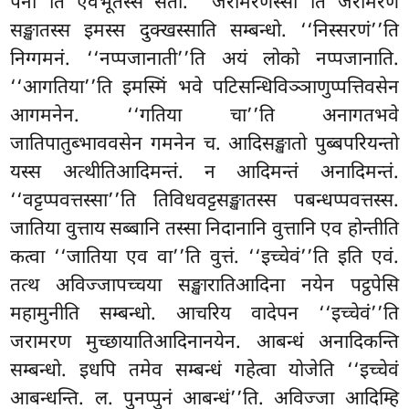
पना’’ति एवंभूतस्स
सतो. ‘‘जरामरणस्सा’’ति जरामरण
सङ्खातस्स इमस्स दुक्खस्साति सम्बन्धो. ‘‘निस्सरणं’’ति
निग्गमनं. ‘‘नप्पजानाती’’ति अयं लोको नप्पजानाति.
‘‘आगतिया’’ति इमस्मिं भवे पटिसन्धिविञ्ञाणुप्पत्तिवसेन
आगमनेन. ‘‘गतिया चा’’ति अनागतभवे
जातिपातुब्भाववसेन गमनेन च. आदिसङ्खातो पुब्बपरियन्तो
यस्स अत्थीतिआदिमन्तं. न आदिमन्तं अनादिमन्तं.
‘‘वट्टप्पवत्तस्सा’’ति तिविधवट्टसङ्खातस्स पबन्धप्पवत्तस्स.
जातिया वुत्ताय सब्बानि तस्सा निदानानि वुत्तानि एव होन्तीति
कत्वा ‘‘जातिया एव वा’’ति वुत्तं. ‘‘इच्चेवं’’ति इति एवं.
तत्थ अविज्जापच्चया सङ्खारातिआदिना नयेन पट्ठपेसि
महामुनीति सम्बन्धो. आचरिय वादेपन ‘‘इच्चेवं’’ति
जरामरण मुच्छायातिआदिनानयेन. आबन्धं अनादिकन्ति
सम्बन्धो. इधपि तमेव सम्बन्धं गहेत्वा योजेति ‘‘इच्चेवं
आबन्धन्ति. ल. पुनप्पुनं आबन्धं’’ति. अविज्जा आदिम्हि