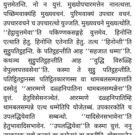
युत्तमेतन्ति. नो न युत्तं. मुख्योपचारमत्तेन नानत्थत्ता.
पच्छिमवाक्यंहि मुख्यवचनं. पुरिमवाक्यं उपचार वचनं.
उपचारवचने च उपचारत्थो युज्जति. मुख्यवचने मुख्यत्थोति.
‘‘हेट्ठावुत्तमेवा’’ति पकिण्णकसङ्गहे वुत्तमेव. हिनोन्ति
एत्थाति हेतु. हिनोन्ति एतेनाति हेतु.
तत्थ ‘‘हिनोन्ती’’ति
सुट्ठुपतिट्ठहन्ति. के पतिट्ठहन्तीति आह ‘‘सहजात धम्मा’’ति.
कथञ्च सुट्ठुपतिट्ठहन्तीति आह ‘‘वुद्धि विरुळ्हि
वेपुल्लपत्तवसेना’’ति. कस्मा ते सुट्ठु पतिट्ठहन्तीति.
पतिट्ठितट्ठानस्स पतिट्ठितकारणस्स वा थामबलसम्पन्नत्ताति
दस्सेतुं ‘‘आरम्मणे दळ्हनिपातिना थामबलसम्पन्नेना’’ति
वुत्तं. हेतुविसेसनञ्चेतं. आरम्मणे दळ्हनिपातिम्हि
थामबलसम्पन्ने एत्थ धम्मेतिपि योजेतब्बं. उपकारकोति च
उपलद्धियेवाति सम्बन्धो. ‘‘यादिसेनसभावेना’’ति
हेतुभावादिसभावेन. ‘‘उपलद्धियेवा’’ति कस्मा वुत्तं. ननु