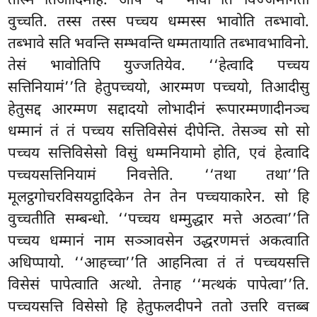
तस्मिं’’तिआदिमाह. अपि च ‘‘भावो’’ति विज्जमानता
वुच्चति. तस्स तस्स पच्चय धम्मस्स भावोति तब्भावो.
तब्भावे सति भवन्ति सम्भवन्ति धम्मतायाति तब्भावभाविनो.
तेसं भावोतिपि युज्जतियेव. ‘‘हेत्वादि पच्चय
सत्तिनियामं’’ति हेतुपच्चयो, आरम्मण पच्चयो, तिआदीसु
हेतुसद्द आरम्मण सद्दादयो लोभादीनं रूपारम्मणादीनञ्च
धम्मानं तं तं पच्चय सत्तिविसेसं दीपेन्ति. तेसञ्च सो सो
पच्चय सत्तिविसेसो विसुं धम्मनियामो होति, एवं हेत्वादि
पच्चयसत्तिनियामं निवत्तेति. ‘‘तथा तथा’’ति
मूलट्ठगोचरविसयट्ठादिकेन तेन तेन पच्चयाकारेन. सो हि
वुच्चतीति सम्बन्धो. ‘‘पच्चय धम्मुद्धार मत्ते अठत्वा’’ति
पच्चय धम्मानं नाम सञ्ञावसेन उद्धरणमत्तं अकत्वाति
अधिप्पायो. ‘‘आहच्चा’’ति आहनित्वा तं तं पच्चयसत्ति
विसेसं पापेत्वाति अत्थो. तेनाह ‘‘मत्थकं पापेत्वा’’ति.
पच्चयसत्ति विसेसो हि हेतुफलदीपने ततो उत्तरि वत्तब्ब