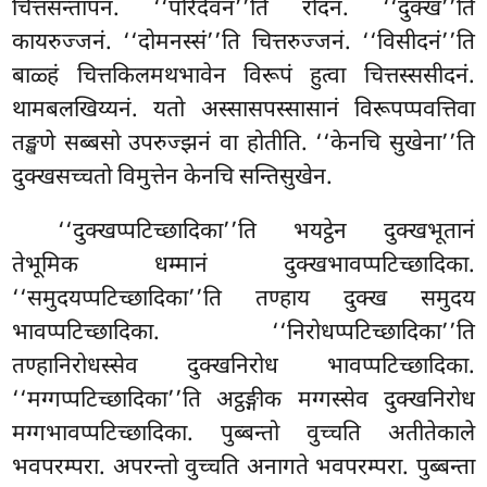
चित्तसन्तापनं. ‘‘परिदेवनं’’ति रोदनं. ‘‘दुक्खं’’ति
कायरुज्जनं. ‘‘दोमनस्सं’’ति चित्तरुज्जनं. ‘‘विसीदनं’’ति
बाळ्हं चित्तकिलमथभावेन विरूपं हुत्वा चित्तस्ससीदनं.
थामबलखिय्यनं. यतो अस्सासपस्सासानं विरूपप्पवत्तिवा
तङ्खणे सब्बसो उपरुज्झनं वा होतीति. ‘‘केनचि सुखेना’’ति
दुक्खसच्चतो विमुत्तेन केनचि सन्तिसुखेन.
‘‘दुक्खप्पटिच्छादिका’’ति भयट्ठेन दुक्खभूतानं
तेभूमिक धम्मानं दुक्खभावप्पटिच्छादिका.
‘‘समुदयप्पटिच्छादिका’’ति तण्हाय दुक्ख समुदय
भावप्पटिच्छादिका. ‘‘निरोधप्पटिच्छादिका’’ति
तण्हानिरोधस्सेव दुक्खनिरोध भावप्पटिच्छादिका.
‘‘मग्गप्पटिच्छादिका’’ति अट्ठङ्गीक मग्गस्सेव दुक्खनिरोध
मग्गभावप्पटिच्छादिका. पुब्बन्तो वुच्चति अतीतेकाले
भवपरम्परा. अपरन्तो वुच्चति अनागते भवपरम्परा. पुब्बन्ता