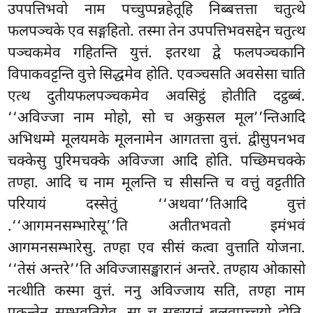
उपपत्तिभवो नाम पच्चुप्पन्नहेतूहि निब्बत्तत्ता चतुत्थे
फलपञ्चके एव सङ्गहितो. तस्मा तेन उपपत्तिभवसद्देन चतुत्थ
पञ्चकमेव गहितन्ति युत्तं. इतरथा द्वे फलपञ्चकानि
विपाकवट्टन्ति वुत्ते सिद्धमेव होति. एवञ्चसति अवसेसा चाति
एत्थ दुतीयफलपञ्चकमेव अवसिट्ठं होतीति दट्ठब्बं.
‘‘अविज्जा नाम मोहो, सो च अकुसल मूल’’न्तिआदि
अभिधम्मे मूलयमके मूलनामेन आगतत्ता वुत्तं. द्वीसुपनभव
चक्केसु पुरिमचक्के अविज्जा आदि होति. पच्छिमचक्के
तण्हा. आदि च नाम मूलन्ति च सीसन्ति च वत्तुं वट्टतीति
परियायं दस्सेतुं ‘‘अथवा’’तिआदि वुत्तं
.‘‘आगमनसम्भारेसू’’ति अतीतभवतो इमंभवं
आगमनसम्भारेसु. तण्हा एव सीसं कत्वा वुत्ताति योजना.
‘‘तेसं अन्तरे’’ति अविज्जासङ्खारानं अन्तरे. तण्हाय ओकासो
नत्थीति कस्मा वुत्तं. ननु अविज्जाय सति, तण्हा नाम