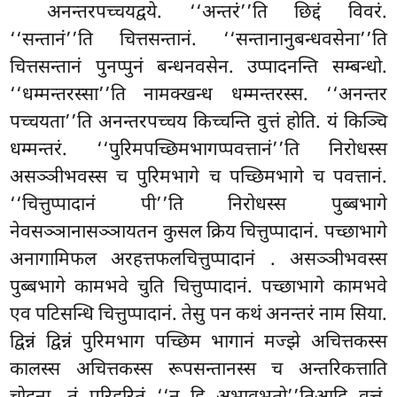
अनन्तरपच्चयद्वये. ‘‘अन्तरं’’ति छिद्दं विवरं.
‘‘सन्तानं’’ति चित्तसन्तानं. ‘‘सन्तानानुबन्धवसेना’’ति
चित्तसन्तानं पुनप्पुनं बन्धनवसेन. उप्पादनन्ति सम्बन्धो.
‘‘धम्मन्तरस्सा’’ति नामक्खन्ध धम्मन्तरस्स. ‘‘अनन्तर
पच्चयता’’ति अनन्तरपच्चय किच्चन्ति वुत्तं होति. यं किञ्चि
धम्मन्तरं. ‘‘पुरिमपच्छिमभागप्पवत्तानं’’ति निरोधस्स
असञ्ञीभवस्स च पुरिमभागे च पच्छिमभागे च पवत्तानं.
‘‘चित्तुप्पादानं पी’’ति निरोधस्स पुब्बभागे
नेवसञ्ञानासञ्ञायतन कुसल क्रिय चित्तुप्पादानं. पच्छाभागे
अनागामिफल अरहत्तफलचित्तुप्पादानं
. असञ्ञीभवस्स
पुब्बभागे कामभवे चुति चित्तुप्पादानं. पच्छाभागे कामभवे
एव पटिसन्धि चित्तुप्पादानं. तेसु पन कथं अनन्तरं नाम सिया.
द्विन्नं द्विन्नं पुरिमभाग पच्छिम भागानं मज्झे अचित्तकस्स
कालस्स अचित्तकस्स रूपसन्तानस्स च अन्तरिकत्ताति