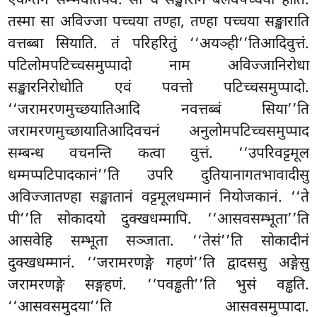
एकन्तेन सम्भवतियेव. सा च सङ्खारानं बलवपच्चयो होति.
तस्मा सा अविज्जा पच्चया तण्हा, तण्हा पच्चया सङ्खाराति
वत्तब्बा सियाति. तं परिहरितुं ‘‘अयञ्ही’’तिआदिवुत्तं.
पटिलोमपटिच्चसमुप्पादो नाम अविज्जानिरोधा
सङ्खारनिरोधोति एवं पवत्तो पटिच्चसमुप्पादो.
‘‘जरामरणमुच्छयातिआदि नवत्तब्बं सिया’’ति
जरामरणमुच्छायातिआदिवचनं अनुलोमपटिच्चसमुप्पाद
सम्बन्ध वचनन्ति कत्वा वुत्तं. ‘‘उपरिवट्टमूल
धम्मप्पटिपादकानं’’ति उपरि दुतियानागतभावादीसु
अविज्जातण्हा सङ्खातानं वट्टमूलधम्मानं नियोजकानं. ‘‘ते
पी’’ति सोकादयो दुक्खधम्मापि. ‘‘आसवसम्भूता’’ति
आसवेहि सम्भूता सञ्जाता. ‘‘तेसं’’ति सोकादीनं
दुक्खधम्मानं. ‘‘जरामरणङ्गे गहणं’’ति द्वादससु अङ्गेसु
जरामरणङ्गे सङ्गहणं. ‘‘पवड्ढती’’ति भुसं वड्ढति.
‘‘आसवसमुदया’’ति आसवसमुप्पादा.