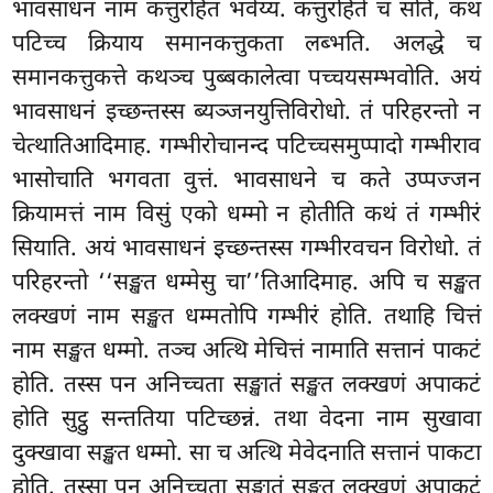
भावसाधनं नाम कत्तुरहितं भवेय्य. कत्तुरहिते च सति, कथं
पटिच्च क्रियाय समानकत्तुकता लब्भति. अलद्धे च
समानकत्तुकत्ते कथञ्च पुब्बकालेत्वा
पच्चयसम्भवोति. अयं
भावसाधनं इच्छन्तस्स ब्यञ्जनयुत्तिविरोधो. तं परिहरन्तो न
चेत्थातिआदिमाह. गम्भीरोचानन्द पटिच्चसमुप्पादो गम्भीराव
भासोचाति भगवता वुत्तं. भावसाधने च कते उप्पज्जन
क्रियामत्तं नाम विसुं एको धम्मो न होतीति कथं तं गम्भीरं
सियाति. अयं भावसाधनं इच्छन्तस्स गम्भीरवचन विरोधो. तं
परिहरन्तो ‘‘सङ्खत धम्मेसु चा’’तिआदिमाह. अपि च सङ्खत
लक्खणं नाम सङ्खत धम्मतोपि गम्भीरं होति. तथाहि चित्तं
नाम सङ्खत धम्मो. तञ्च अत्थि मेचित्तं नामाति सत्तानं पाकटं
होति. तस्स पन अनिच्चता सङ्खातं सङ्खत लक्खणं अपाकटं
होति सुट्ठु सन्ततिया पटिच्छन्नं. तथा वेदना नाम सुखावा
दुक्खावा सङ्खत धम्मो. सा च अत्थि मेवेदनाति सत्तानं पाकटा
होति. तस्सा पन अनिच्चता सङ्खातं सङ्खत लक्खणं अपाकटं