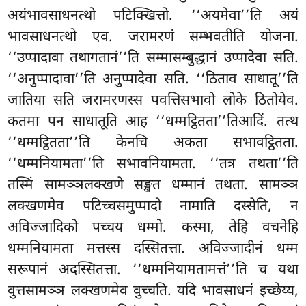
अयंभावसाधनत्थो पटिक्खित्तो. ‘‘अयमेवा’’ति अयं
भावसाधनत्थो एव. जरामरणं सम्भवतीति योजना.
‘‘उप्पादावा तथागतानं’’ति सम्मासम्बुद्धानं उप्पादेवा सति.
‘‘अनुप्पादावा’’ति अनुप्पादेवा सति. ‘‘ठिताव साधातू’’ति
जातिया सति जरामरणस्स पवत्तिसभावो लोके ठितोयेव.
कतमा पन साधातूति आह ‘‘धम्मट्ठितता’’तिआदिं. तत्थ
‘‘धम्मट्ठितता’’ति केनचि अकता सभावट्ठितता.
‘‘धम्मनियामता’’ति सभावनियामता. ‘‘तत्र तथता’’ति
तस्मिं सामञ्ञलक्खणे सङ्खत धम्मानं तथता. सामञ्ञ
लक्खणमेव पटिच्चसमुप्पादो नामाति दस्सेति, न
अविज्जादिको पच्चय धम्मो. कस्मा, तेहि वचनेहि
धम्मनियामता मत्तस्स दस्सितत्ता. अविज्जादीनं धम्म
सरूपानं अदस्सितत्ता. ‘‘धम्मनियामतामत्तं’’ति च यथा
वुत्तसामञ्ञ लक्खणमेव वुच्चति. यदि भावसाधनं इच्छेय्य,