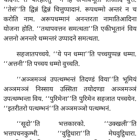
चोदना. तं परिहरितुं ‘‘न हि अभावभूतो’’तिआदि वुत्तं.
‘‘तेसं’’ति द्विन्नं द्विन्नं चित्तुप्पादानं. रूपधम्मो अन्तरं न च
करोति नाम. अरूपधम्मानं अनन्तरता नामातिआदिना
योजना होति. ‘‘तथापवत्तन समत्थता’’ति एकीभूतानं विय
अत्तनो अनन्तरे धम्मन्तरं उप्पादने समत्थता.
सहजातपच्चये. ‘‘ये पन धम्मा’’ति पच्चयुप्पन्न धम्मा.
‘‘अत्तनी’’ति पच्चय धम्मो वुच्चति.
‘‘अञ्ञमञ्ञं उपत्थम्भन्तं तिदण्डं विया’’ति भूमियं
अञ्ञमञ्ञं निस्साय उस्सिता तयोदण्डा अञ्ञमञ्ञं
उपत्थम्भन्ता विय. ‘‘पुरिमेना’’ति पुरिमेन सहजात पच्चयेन.
‘‘इतरीतरो पत्थम्भनं’’ति अञ्ञमञ्ञो पत्थम्भनं.
‘‘सूदो’’ति भत्तकारको. ‘‘उक्खली’’ति
भत्तपचनकुम्भी. ‘‘वुट्ठिधारा’’ति मेघवुट्ठिधारा.