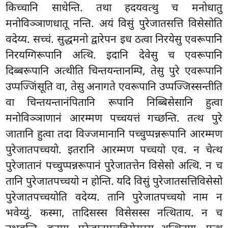
किच्चानि साधेन्ति. तथा हदयवत्थु च मनोधातु
मनोविञ्ञाणधातू नन्ति. अयं विसुं पुरेजातसत्ति विसेसोति
वदेय्य. सच्चं. सुद्धमनो द्वारेपन इध ठत्वा निरयेसु एवरूपानि
निरयग्गिरूपानि अत्थि. इदानि देवेसु च एवरूपानि
दिब्बरूपानि अत्थीति चिन्तयन्तानम्पि, तेसु पुरे एवरूपानि
उप्पज्जिंसूति वा, तेसु अनागते एवरूपानि उप्पज्जिस्सन्तीति
वा चिन्तयन्तानंपितानि रूपानि निब्बिसेसानि हुत्वा
मनोविञ्ञाणानं आरम्मण पच्चयत्तं गच्छन्ति. तत्थ पुरे
जातानि हुत्वा तदा विज्जमानानि पच्चुप्पन्नरूपानि आरम्मण
पुरेजातपच्चयो. इतरानि आरम्मण पच्चयो एव. न चेत्थ
पुरेजातानं पच्चुप्पन्नरूपानं पुरेजातत्तेन विसेसो अत्थि. न च
तानि पुरेजातपच्चयो न होन्ति. यदि विसुं पुरेजातसत्तिविसेसो
पुरेजातपच्चयोति वदेय्य. तानि पुरेजातपच्चयो नाम न
भवेय्युं. कस्मा, तादिसस्स विसेसस्स नत्थिताय. न च