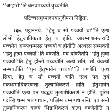
‘‘आहारो’’ति बलवपच्चयो वुच्चतीति.
पटिच्चसमुप्पादनयानुदीपना निट्ठिता.
. पट्ठाननये. ‘‘हेतु च सो पच्चयो चा’’ति एत्थ
१६७
लोभो हेतुजातिकत्ता हेतु च होति. आरम्मणानन्तरादि
पच्चयेन अञ्ञधम्मस्स पच्चयो च होतीति अत्थस्स सम्भवतो
‘‘हेतु हुत्वा पच्चयो’’ति वण्णेति. एवं वण्णितेपि ‘‘हेतु हुत्वा
पच्चयो’’ति हेतु होन्तो पच्चयोति अत्थे सति, सो येवत्थो
सम्भवतीति ‘‘पुन हेतुभावेन पच्चयो’’ति वण्णेति. एत्थ
सिया, हेतु च सो पच्चयो चाति एत्थ पद द्वयं
एकधम्माधिकरणत्ता तुल्याधिकरणं होति. हेतुभावेन
पच्चयोति एत्थ पन पदद्वयं तुल्याधिकरणं न होति. पुरिम
पदञ्हि धम्म भावप्पधानं, पच्छिमं धम्मप्पधानन्ति. एवं सन्ते
तुल्याधिकरणं वाक्यं भिन्नाधिकरणं कत्वा वण्णेतीति न