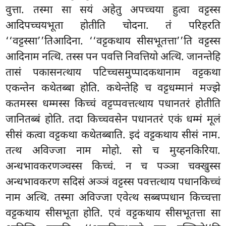
वुत्ता. तस्मा सा सयं अहेतु अपच्चया हुत्वा वट्टस्स
आदिपच्चयभूता होतीति चोदना. तं परिहरति
‘‘वट्टस्सा’’तिआदिना. ‘‘वट्टकथाय सीसभूतत्ता’’ति वट्टस्स
आदिनाम नत्थि. तस्स पन पवत्ति निवत्तियो अत्थि. जानन्तेहि
तासं पकासनत्थाय पटिच्चसमुप्पादकथानाम वट्टकथा
एकन्तेन कथेतब्बा होति. कथेन्तेहि च वट्टधम्मानं मज्झे
कतमस्स धम्मस्स किच्चं वट्टप्पवत्तत्थाय पधानतरं होतीति
जानितब्बं होति. तदा किच्चवसेन पधानतरं एकं धम्मं मूलं
सीसं कत्वा वट्टकथा कथेतब्बाति. इदं वट्टकथाय सीसं नाम.
तत्थ अविज्जा नाम मोहो. सो च मुय्हनकिरिया.
अन्धभावकरणञ्चस्स किच्चं. न च पञ्ञा चक्खुस्स
अन्धभावकरण सदिसं अञ्ञं वट्टस्स पवत्तत्थाय पधानकिच्चं
नाम अत्थि. तस्मा अविज्जा एवेत्थ सब्बप्पधान किच्चत्ता
वट्टकथाय सीसभूता होति. एवं वट्टकथाय सीसभूतत्ता सा