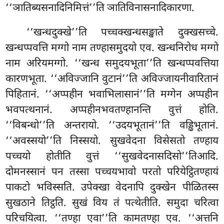
‘‘ञातिब्यसनादिनिमित्तं’’ति ञातिविनासनादिकारणा.
‘‘खन्धदुक्खे’’ति पच्चक्खन्धसङ्खाते दुक्खसच्चे.
खन्धप्पवत्ति मग्गो नाम तण्हासमुदयो एव. खन्धनिरोध मग्गो
नाम अरियमग्गो. ‘‘खन्ध समुदयभूता’’ति खन्धप्पवत्तिया
कारणभूता. ‘‘अविज्जानि वुटानं’’ति अविज्जायनीवारितानं
पिहितानं. ‘‘अप्पहीन भवाभिलासानं’’ति मग्गेन अप्पहीन
भवपत्थनानं. अप्पहीनभवतण्हानन्ति वुत्तं होति.
‘‘विबन्धो’’ति अन्तरायो. ‘‘उदयभूतानं’’ति वड्ढिभूतानं.
‘‘अवस्सयो’’ति निस्सयो. सुखवेदना विसेसतो तण्हाय
पच्चयो होतीति वुत्तं ‘‘सुखवेदनासदिसो’’तिआदि.
दोमनस्सानं पन तस्सा पच्चयभावो परतो परियेट्ठितण्हायं
पाकटो भविस्सति. उपेक्खा वेदनापि दुक्खेन पीळितस्स
सुखठाने तिट्ठति. सुखं विय तं पत्थेतीति. समुदा चरित्वा
परिचयित्वा. ‘‘तण्हा एवा’’ति कामतण्हा एव. ‘‘अत्तनि