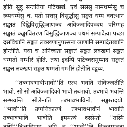
होति सुट्ठु सन्ततिया पटिच्छन्नं. एवं सेसेसु नामधम्मेसु च
रूपधम्मेसु च. यतो सत्तसु विसुद्धीसु सङ्खत धम्म ववत्थान
सङ्खातं दिट्ठिविसुद्धिञाणञ्च अविज्जादिपच्चय परिग्गह
सङ्खातं कङ्खावितरण विसुद्धिञाणञ्च पथमं सम्पादेत्वा पच्छा
दसविधानि सङ्खत लक्खणानुपस्सना ञाणानि सम्पादेतब्बानि
होन्तीति. यथा च अनिच्चता सङ्खातं सङ्खत लक्खणं सङ्खत
धम्मतो गम्भीरं होति. तथा इदम्पि पटिच्चसमुप्पाद सङ्खातं
सङ्खत लक्खणं सङ्खत धम्मतो गम्भीरं होतीति दट्ठब्बं.
‘‘तब्भावभावीभावो’’ति एत्थ भवति संविज्जतीति
भावो. सो सो अविज्जादिको भावो तब्भावो. तब्भावे भवन्ति
सम्भवन्ति सीलेनाति तब्भावभाविनो. सङ्खारादयो.
‘‘भावो’’ति उप्पत्तिकारणं. तब्भावभावीनं भावोति
तब्भावभावि भावोति इममत्थं दस्सेन्तो ‘‘तस्मिं