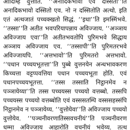
आदिम्हि वुत्ताति. ‘‘अनादिकभावो एव दस्सितो’’ति
अनादिकभावो दस्सितो एव. नो न दस्सितोति अत्थो. इति
एतं अत्थजातं पच्चक्खतो सिद्धं. ‘‘इधा’’ति इमस्मिंभवे.
‘‘तस्सा’’ति अतीत भवपरियापन्नाय
अविज्जाय. ‘‘अञ्ञाय
अविज्जाय एवा’’ति अतीतभवतोपि पुरिमभवे सिद्धाय
अञ्ञाय अविज्जाय एव. ‘‘तस्सापी’’ति पुरिमतरभवे
अविज्जायपि. ‘‘अत्तभावो’’ति पुरिमतरो अत्तभावो.
‘‘पधान पच्चयभूतत्ता’’ति पुब्बे वुत्तनयेन अन्धभावकरण
किच्चत्ता वट्टप्पवत्तिया पधान पच्चयभूता होति. एवं
पधानपच्चयभूतत्ता. ‘‘तस्स तस्साति निट्ठानमेव न
पञ्ञायेय्या’’ति तस्स पच्चयस्स पच्चयो वत्तब्बो. तस्सपि
पच्चयस्स पच्चयो वत्तब्बोति एवं वस्ससतम्पि वस्ससहस्संपि
निट्ठानमेव न पञ्ञायेय्य. ‘‘वुत्तोयेवा’’ति अविज्जाय पच्चयो
वुत्तोयेव. ‘‘पञ्चनीवरणातिस्सवचनीयं’’ति पञ्चनीवरण
धम्मा अविज्जाय आहारोति वचनीयं भवेय्य. तत्थ