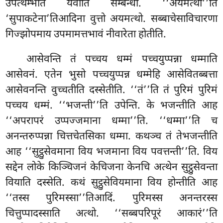
उपत्थम्भति येवाति सम्बन्धो. ‘‘अयमत्थो’’ति
‘सुपाकटेना’तिआदिना वुत्तो अयमत्थो. सब्बाचेसाविचारणा
गिज्झोपमाय उपमामत्तभावं नीवारेता होतीति.
आसेवन्ति
तं पच्चय धम्मं पच्चयुप्पन्ना धम्माति
आसेवनं. एतेन भुसो पच्चयुप्पन्न धम्मेहि आसेवितब्बत्ता
आसेवनन्ति वुच्चतीति दस्सेतीति. ‘‘तं’’ति तं पुरिमं पुरिमं
पच्चय धम्मं. ‘‘भजन्ती’’ति उपेन्ति. के भजन्तीति आह
‘‘अपरापरं उप्पज्जमाना धम्मा’’ति. ‘‘धम्मा’’ति च
अनन्तरुप्पन्ना चित्तचेतसिका धम्मा. कथञ्च तं तेभजन्तीति
आह ‘‘सुट्ठुसेवमाना विय भजमाना विय पवत्तन्ती’’ति. विय
सद्देन लोके किञ्चिजनं केचिजना केनचि अत्थेन सुट्ठुसेवन्ता
वियाति दस्सेति. कथं सुट्ठुसेवियमाना विय होन्तीति आह
‘‘तस्स पुरिमस्सा’’तिआदिं. पुरिमस्स अनन्तरस्स
चित्तुप्पादस्साति अत्थो. ‘‘सब्बपरिपूरं आकारं’’ति