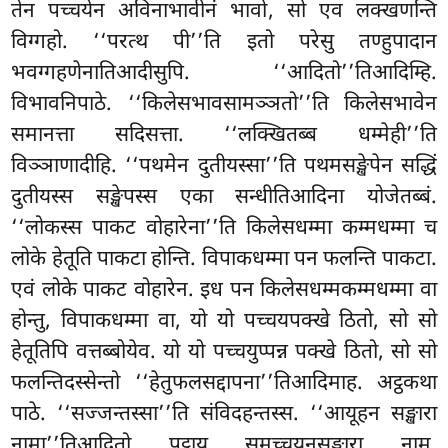
तेन पच्चयेन अविनाभावीनं भावो, सो एव लक्खणन्ति
विग्गहो. ‘‘परत्थ पी’’ति इतो परेसु तण्हुपादान
भवग्गहणेनातिआदीसुपि. ‘‘आदितो’’तिआदिम्हि.
विभावनिपाठे. ‘‘किलेसभावसामञ्ञतो’’ति किलेसभावेन
समानत्ता सदिसत्ता. ‘‘लक्खितब्ब धम्मेही’’ति
विञ्ञाणादीहि. ‘‘पथमेन दुतीयस्सा’’ति पथमसङ्खेपेन सद्धिं
दुतीयस्स सङ्खेपस्स एका सन्धीतिआदिना योजेतब्बं.
‘‘लोकस्स पाकट वोहारेना’’ति
किलेसधम्मा कम्मधम्मा च
लोके हेतूति पाकटा होन्ति. विपाकधम्मा पन फलन्ति पाकटा.
एवं लोके पाकट वोहारेन. इध पन किलेसधम्मकम्मधम्मा वा
होन्तु, विपाकधम्मा वा, यो यो पच्चयपक्खे ठितो, सो सो
हेतूतिपि वत्तब्बोयेव. यो यो पच्चयुप्पन्न पक्खे ठितो, सो सो
फलन्तिदस्सेन्तो ‘‘हेतुफलसद्दापना’’तिआदिमाह. अट्ठकथा
पाठे. ‘‘सज्जन्तस्सा’’ति संविदहन्तस्स. ‘‘आयूहन सङ्खारा
नामा’’तिआदितो पट्ठाय समुच्चयनसङ्खारा नाम.