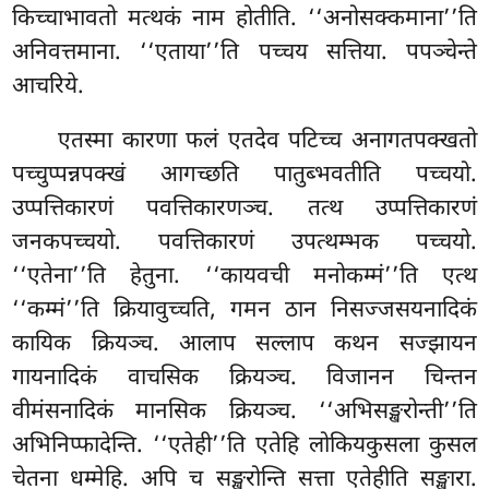
किच्चाभावतो मत्थकं नाम होतीति. ‘‘अनोसक्कमाना’’ति
अनिवत्तमाना. ‘‘एताया’’ति पच्चय सत्तिया. पपञ्चेन्ते
आचरिये.
एतस्मा कारणा फलं एतदेव पटिच्च अनागतपक्खतो
पच्चुप्पन्नपक्खं आगच्छति पातुब्भवतीति पच्चयो.
उप्पत्तिकारणं पवत्तिकारणञ्च. तत्थ उप्पत्तिकारणं
जनकपच्चयो. पवत्तिकारणं उपत्थम्भक पच्चयो.
‘‘एतेना’’ति हेतुना. ‘‘कायवची मनोकम्मं’’ति एत्थ
‘‘कम्मं’’ति क्रियावुच्चति, गमन ठान निसज्जसयनादिकं
कायिक क्रियञ्च. आलाप सल्लाप कथन सज्झायन
गायनादिकं वाचसिक क्रियञ्च. विजानन चिन्तन
वीमंसनादिकं मानसिक क्रियञ्च. ‘‘अभिसङ्खरोन्ती’’ति
अभिनिप्फादेन्ति. ‘‘एतेही’’ति एतेहि लोकियकुसला कुसल
चेतना धम्मेहि. अपि च सङ्खरोन्ति सत्ता एतेहीति सङ्खारा.