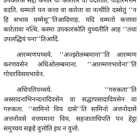
उपकारक सद्दो कत्तारं वा कारेतारं वा वदतीति. वोहारमत्तेन
वदति. धम्मतो पन कत्ता वा कारेता वा नत्थीति दस्सेतुं ‘‘न
हि सभाव धम्मेसू’’तिआदिमाह. यदि धम्मतो कत्तावा
कारेतावा नत्थि. कस्मा उपकारकोति वुच्चतीति आह ‘‘तथा
उपलद्धियं पना’’तिआदिं.
आरम्मणपच्चये. ‘‘अज्झोलम्बमाना’’ति आरम्मण
करणवसेन अधिओलम्बमाना. ‘‘आरम्मणभावेना’’ति
गोचरविसयभावेन.
अधिपतिपच्चये. ‘‘गरुकता’’ति
अस्सादनाभिनन्दनादिवसेन वा सद्धापसादादिवसेन वा
गरुकता. ‘‘सामिनो विय दासे’’ति सामिनो अत्तनोदासे
अत्तनोवसे वत्तयमाना विय. सहजाताधिपति पन हेट्ठा
समुच्चय सङ्गहे वुत्तोति इध न वुत्तो.