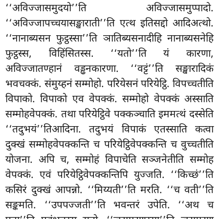
‘‘अविज्जासमुदयो’’ति अविज्जासमुप्पादो.
‘‘अविज्जापच्चयासङ्खाराती’’ति एत्थ इतिसद्दो आदिअत्थो.
‘‘नानाब्यसन फुट्ठस्सा’’ति ञातिब्यसनादीहि नानाब्यसनेहि
फुट्ठस्स, विहिंसितस्स. ‘‘यतो’’ति यं कारणा,
अविज्जातण्हानं वड्ढनकारणा. ‘‘वट्टं’’ति सङ्खारादिकं
भवचक्कं. संमुय्हनं सम्मोहो. परियेसनं परियेट्ठि. विपच्चतीति
विपाको. विपाको एव वेपक्कं. सम्मोहो वेपक्कं अस्साति
सम्मोहवेपक्कं. तथा परियेट्ठिवे पक्कञ्चाति इममत्थं दस्सेति
‘‘तदुभयं’’तिआदिना. तदुभयं विपाकं एतस्साति कत्वा
दुक्खं सम्मोहवेपक्कन्ति च परियेट्ठिवेपक्कन्ति च वुच्चतीति
योजना. अपि च, सम्मोहं विपाचेति सञ्जनेतीति सम्मोह
वेपक्कं. एवं परियेट्ठिवेपक्कन्तिपि युज्जति. ‘‘किच्छं’’ति
कसिरं दुक्खं आपन्नो. ‘‘मिय्यती’’ति मरति. ‘‘च वती’’ति
सङ्कमति. ‘‘उपपज्जती’’ति भवन्तरं उपेति. ‘‘अथ च