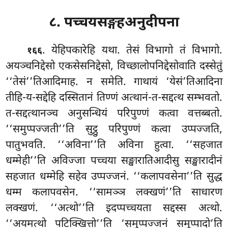
८. पच्चयसङ्गहअनुदीपना
. येहिपकारेहि
यथा. तेसं विभागो तं विभागो.
१६६
अयञ्चनिद्देसो एकसेसनिद्देसो, विच्छालोपनिद्देसोवाति दस्सेतुं
‘‘तेसं’’तिआदिमाह. न समेति. गाथायं ‘येसं’तिआदिना
तीहि-य-सद्देहि दस्सितानं तिण्णं अत्थानं-त-सद्दत्थ सम्भवतो.
त-सद्दत्थानञ्च अनुसन्धियं परिपुण्णं कत्वा वत्तब्बतो.
‘‘समुप्पज्जती’’ति सुट्ठु परिपुण्णं कत्वा उप्पज्जति,
पातुभवति. ‘‘अविना’’ति अविना हुत्वा. ‘‘सहजात
धम्मेही’’ति अविज्जा पच्चया सङ्खारातिआदीसु सङ्खारादीनं
सहजात धम्मेहि सहेव उप्पज्जनं. ‘‘कलापवसेना’’ति सुद्ध
धम्म कलापवसेन. ‘‘सामञ्ञ लक्खणं’’ति साधारण
लक्खणं. ‘‘अत्थो’’ति इदप्पच्चयता सद्दस्स अत्थो.
‘‘अयमत्थो पटिक्खित्तो’’ति ‘समुप्पज्जनं समुप्पादो’ति