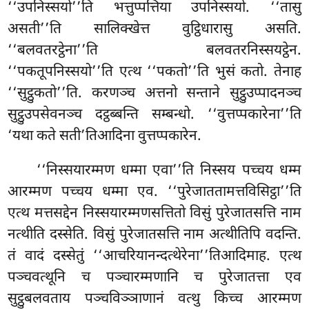
‘‘उपनिस्सयो’’ति भत्तुप्पत्तिया उपनिस्सयो. ‘‘तासु
असती’’ति सालिक्खेत्त वुट्ठिधारासु असति.
‘‘बलवतरट्ठेना’’ति बलवतरनिस्सयट्ठेन.
‘‘पकतूपनिस्सयो’’ति एत्थ ‘‘पकतो’’ति भुसं कतो. तेनाह
‘‘सुट्ठुकतो’’ति. करणञ्च अत्तनो सन्ताने सुट्ठुउप्पादनञ्च
सुट्ठुउपसेवनञ्च दट्ठब्बन्ति सम्बन्धो. ‘‘वुत्तप्पकारेना’’ति
‘यथा कते सती’तिआदिना वुत्तप्पकारेन.
‘‘निस्सयारम्मण धम्मा एवा’’ति निस्सय पच्चय धम्म
आरम्मण पच्चय धम्मा एव. ‘‘पुरेजाततामत्तविसिट्ठा’’ति
एत्थ मत्तसद्देन निस्सयारम्मणसत्तितो विसुं पुरेजातसत्ति नाम
नत्थीति दस्सेति. विसुं पुरेजातसत्ति नाम अत्थीतिपि वदन्ति.
तं वादं दस्सेतुं ‘‘आचरियानन्दत्थेरेना’’तिआदिमाह. एत्थ
पञ्चवत्थूनि च पञ्चारम्मणानि च पुरेजातत्ता एव
सुट्ठुबलवताय पञ्चविञ्ञाणानं वत्थु किच्च आरम्मण