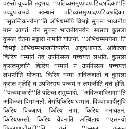
परन्तो वुच्चति तदुभयं. ‘‘पटिच्चसमुप्पादप्पटिच्छादिका’’ति
पच्चुप्पन्नभवे खन्धानं पटिच्चसमुप्पादप्पटिच्छादिका.
‘‘सुत्तन्तिकनयेना’’ति अभिधम्मेपि विभङ्गे सुत्तन्त भाजनीयं
नाम आगतं. तेन सुत्तन्त भाजनीयनयेन. सासवा कुसला
कुसल चेतना सङ्खारा नामाति योजना. ‘‘अभिधम्मनयेना’’ति
विभङ्गे अभिधम्मभाजनीयनयेन. अट्ठकथापाठे. अविज्जा
किरिय धम्मानं नेव उपनिस्सय पच्चयत्तं लभति. कुसला
कुसलमूलानि किरिय धम्मानं न उपनिस्सय पच्चयत्तं
लभन्तीति योजना. किरिय धम्मा अविज्जातो च कुसला
कुसल मूलेहि च उपनिस्सय पच्चयं न लभन्तीति वुत्तं होति.
‘‘पच्चयाकारो’’ति पटिच्च समुप्पादो. ‘‘अविज्जाविरागा’’ति
अविज्जा विगमनतो. तेसंपिकिरिय धम्मानं. विञ्ञाणादीसुपि
किरिय विञ्ञाणं, किरिय नामं, किरिय मनायतनं,
किरियफस्सो, किरिय वेदनाति अत्थिताय ‘‘एसनयो
विञ्ञाणादीसुपी’’ति वुत्तं. ‘‘कुसला कुसल