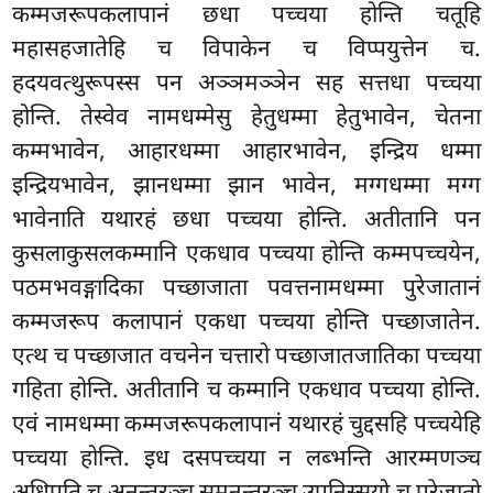
कम्मजरूपकलापानं छधा पच्चया होन्ति चतूहि
महासहजातेहि च विपाकेन च विप्पयुत्तेन च.
हदयवत्थुरूपस्स पन अञ्ञमञ्ञेन सह सत्तधा पच्चया
होन्ति. तेस्वेव नामधम्मेसु हेतुधम्मा हेतुभावेन, चेतना
कम्मभावेन, आहारधम्मा आहारभावेन, इन्द्रिय धम्मा
इन्द्रियभावेन, झानधम्मा झान भावेन, मग्गधम्मा मग्ग
भावेनाति यथारहं छधा पच्चया होन्ति. अतीतानि पन
कुसलाकुसलकम्मानि एकधाव पच्चया होन्ति कम्मपच्चयेन,
पठमभवङ्गादिका पच्छाजाता पवत्तनामधम्मा पुरेजातानं
कम्मजरूप कलापानं एकधा पच्चया होन्ति पच्छाजातेन.
एत्थ च पच्छाजात वचनेन चत्तारो पच्छाजातजातिका पच्चया
गहिता होन्ति. अतीतानि च कम्मानि एकधाव पच्चया होन्ति.
एवं नामधम्मा कम्मजरूपकलापानं यथारहं चुद्दसहि पच्चयेहि
पच्चया होन्ति. इध दसपच्चया न लब्भन्ति आरम्मणञ्च