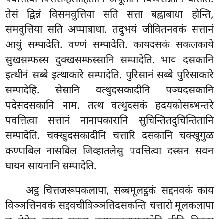
पवत्तित्वा पित्तसेम्हलोहितानि अपूतीनि विप्पसन्नानि करोति.
तेसं द्विन्नं विसमवुत्तिया सति सत्ता बह्वाबाधा होन्ति,
समवुत्तिया सति अप्पाबाधा. तदुभयं जीवितनवकं सत्तानं
आयुं सम्पादेति. वण्णं सम्पादेति. कायदसकं सकलकाये
सुखसम्फस्स दुक्खसम्फस्सानि सम्पादेति. भाव दसकानि
इत्थीनं सब्बे इत्थाकारे सम्पादेति. पुरिसानं सब्बे पुरिसाकारे
सम्पादेहि. सेसानि वत्थुदसकादीनि पञ्चदसकानि
पदेसदसकानि नाम. तत्थ वत्थुदसकं हदयकोसब्भन्तरे
पवत्तित्वा सत्तानं नानापकारानि सुचिन्तितदुचिन्तितानि
सम्पादेति. चक्खुदसकादीनि चत्तारि दसकानि चक्खुगुळ
कण्णबिल नासबिल जिव्हातलेसु पवत्तित्वा दस्सन सवन
घायन सायनानि सम्पादेति.
अट्ठ चित्तजरूपकलापा, सब्बमूलट्ठकं सद्दनवकं काय
विञ्ञत्तिनवकं सद्दवचीविञ्ञत्तिदसकन्ति चत्तारो मूलकलापा