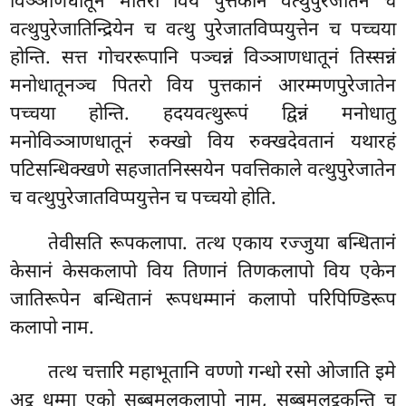
विञ्ञाणधातूनं मातरो विय पुत्तकानं वत्थुपुरेजातेन च
वत्थुपुरेजातिन्द्रियेन च वत्थु पुरेजातविप्पयुत्तेन च पच्चया
होन्ति. सत्त गोचररूपानि पञ्चन्नं विञ्ञाणधातूनं तिस्सन्नं
मनोधातूनञ्च पितरो विय पुत्तकानं आरम्मणपुरेजातेन
पच्चया होन्ति. हदयवत्थुरूपं द्विन्नं मनोधातु
मनोविञ्ञाणधातूनं रुक्खो विय रुक्खदेवतानं यथारहं
पटिसन्धिक्खणे सहजातनिस्सयेन पवत्तिकाले वत्थुपुरेजातेन
च वत्थुपुरेजातविप्पयुत्तेन च पच्चयो होति.
तेवीसति रूपकलापा. तत्थ एकाय रज्जुया बन्धितानं
केसानं केसकलापो विय तिणानं तिणकलापो विय एकेन
जातिरूपेन बन्धितानं रूपधम्मानं कलापो परिपिण्डिरूप
कलापो नाम.
तत्थ चत्तारि महाभूतानि वण्णो गन्धो रसो ओजाति इमे
अट्ठ धम्मा एको सब्बमूलकलापो नाम, सब्बमूलट्ठकन्ति च