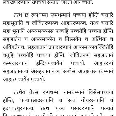
लक्खणरूपानि उपचयो सन्तति जरता अनिच्चता.
तत्थ छ रूपधम्मा रूपधम्मानं पच्चया होन्ति चत्तारि
महाभूतानि च जीवितरूपञ्च आहाररूपञ्च. तत्थ चत्तारि
महा भूतानि अञ्ञमञ्ञस्स पञ्चहि पच्चयेहि पच्चया होन्ति
सहजातेन च अञ्ञमञ्ञेन च निस्सयेन च अत्थिया च
अविगतेनच. सहजातानं उपादारूपानं अञ्ञमञ्ञवज्जितेहि
चतूहि पच्चयेहि पच्चया होन्ति. जीवितरूपं सहजातानं
कम्मजरूपानं इन्द्रियपच्चयेन पच्चयो. आहाररूपं
सहजातानञ्च असहजातानञ्च सब्बेसं अज्झत्तरूपधम्मानं
आहारपच्चयेन पच्चयो.
तत्थेव तेरस रूपधम्मा नामधम्मानं विसेसपच्चया
होन्ति, पञ्चपसादरूपानि च सत्त गोचररूपानि च
हदयवत्थुरूपञ्च. तत्थ पञ्च पसादरूपानि पञ्चन्नं