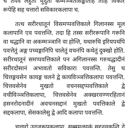
च तेयेव लहुता मुदुता कम्मञ्ञतासङ्खातेहि तीहि विकार
रूपेहि सह चत्तारो सविकारकलापा च.
तत्थ
सरीरधातूनं विसमप्पवत्तिकाले गिलानस्स मूल
कलापानि एव पवत्तन्ति. तदा हि तस्स सरीररूपानि गरूनि
वा थद्धानि वा अकम्मञ्ञानि वा होन्ति, यथारुचि इरियपथंपि
पवत्तेतुं अङ्ग पच्चङ्गानिपि चालेतुं वचनंपि कथेतुं दुक्खो होति.
सरीरधातूनं समप्पवत्तिकाले पन अगिलानस्स गरुथद्धादीनं
सरीरदोसानं अभावतो सविकारा पवत्तन्ति. तेसु च
चित्तङ्गवसेन कायङ्ग चलने द्वे कायविञ्ञत्तिकलापा पवत्तन्ति.
चित्तवसेनेव मुखतो वचनसद्दप्पवत्तिकाले द्वे
वचीविञ्ञत्तिकलापा, चित्तवसेनेव अक्खरवण्णरहितानं
हसनरोदनादीनं अवचनसद्दानं मुखतो पवत्तिकाले द्वे
सद्दकलापा, सेसकालेसु द्वे आदि कलापा पवत्तन्ति.
चत्तारो उतुजरूपकलापा, सब्बमूलट्ठकं सद्दनवकन्ति द्वे