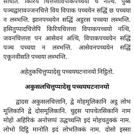
साधेति. किरिय चित्तत्ताविपाकपच्चयो च नत्थि. पुब्बे
पञ्चद्वारावज्जनचित्ते विय विपाक पच्चयेन सद्धिं छ पच्चया
न लब्भन्ति. झानपच्चयेन सद्धिं अट्ठरस पच्चया लब्भन्ति.
हसितुप्पादचित्तेपि किरियचित्तत्ता विपाकपच्चयो नत्थि,
जवनचित्तत्ता पन आसेवनं अत्थि, विपाकपच्चयेन सद्धिं
पञ्च पच्चया न लब्भन्ति. आसेवनपच्चयेन सद्धिं
एकूनवीसति पच्चया लब्भन्ति.
अहेतुकचित्तुप्पादेसु पच्चयघटनानयो निट्ठितो.
अकुसलचित्तुप्पादेसु पच्चयघटनानयो
द्वादस अकुसलचित्तानि, द्वे मोहमूलिकानि अट्ठ लोभ
मूलिकानि द्वे दोसमूलिकानि. चुद्दस पापचेतसिकानि नाम
मोहो अहिरिकं अनोत्तप्पं उद्धच्चन्ति इदं मोहचतुक्कं नाम.
लोभो दिट्ठि मानोति इदं लोभतिक्कं नाम. दोसो इस्सा