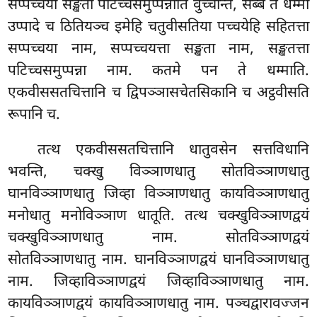
सप्पच्चया सङ्खता पटिच्चसमुप्पन्नाति वुच्चन्ति, सब्बे ते धम्मा
उप्पादे च ठितियञ्च इमेहि चतुवीसतिया पच्चयेहि सहितत्ता
सप्पच्चया नाम, सप्पच्चयत्ता सङ्खता नाम, सङ्खतत्ता
पटिच्चसमुप्पन्ना नाम. कतमे पन ते धम्माति.
एकवीससतचित्तानि च द्विपञ्ञासचेतसिकानि च अट्ठवीसति
रूपानि च.
तत्थ एकवीससतचित्तानि धातुवसेन सत्तविधानि
भवन्ति, चक्खु विञ्ञाणधातु सोतविञ्ञाणधातु
घानविञ्ञाणधातु जिव्हा विञ्ञाणधातु कायविञ्ञाणधातु
मनोधातु मनोविञ्ञाण धातूति. तत्थ चक्खुविञ्ञाणद्वयं
चक्खुविञ्ञाणधातु नाम. सोतविञ्ञाणद्वयं
सोतविञ्ञाणधातु नाम. घानविञ्ञाणद्वयं घानविञ्ञाणधातु
नाम. जिव्हाविञ्ञाणद्वयं जिव्हाविञ्ञाणधातु नाम.
कायविञ्ञाणद्वयं कायविञ्ञाणधातु
नाम. पञ्चद्वारावज्जन