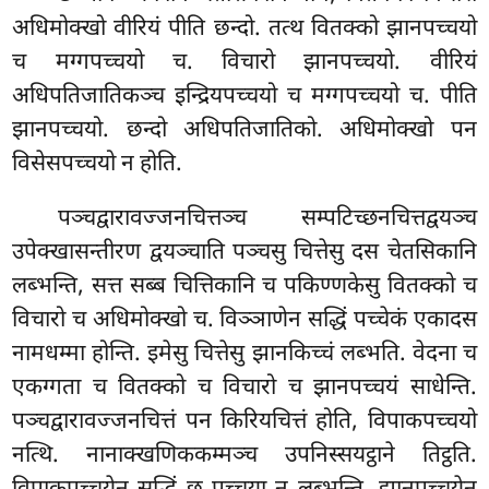
अधिमोक्खो वीरियं पीति छन्दो. तत्थ वितक्को झानपच्चयो
च मग्गपच्चयो च. विचारो झानपच्चयो. वीरियं
अधिपतिजातिकञ्च इन्द्रियपच्चयो च मग्गपच्चयो च. पीति
झानपच्चयो. छन्दो अधिपतिजातिको. अधिमोक्खो पन
विसेसपच्चयो न होति.
पञ्चद्वारावज्जनचित्तञ्च सम्पटिच्छनचित्तद्वयञ्च
उपेक्खासन्तीरण द्वयञ्चाति पञ्चसु चित्तेसु दस चेतसिकानि
लब्भन्ति, सत्त सब्ब चित्तिकानि च पकिण्णकेसु वितक्को च
विचारो च अधिमोक्खो च. विञ्ञाणेन सद्धिं पच्चेकं एकादस
नामधम्मा होन्ति. इमेसु चित्तेसु झानकिच्चं लब्भति. वेदना च
एकग्गता च वितक्को च विचारो च झानपच्चयं साधेन्ति.
पञ्चद्वारावज्जनचित्तं पन किरियचित्तं होति, विपाकपच्चयो
नत्थि. नानाक्खणिककम्मञ्च उपनिस्सयट्ठाने तिट्ठति.