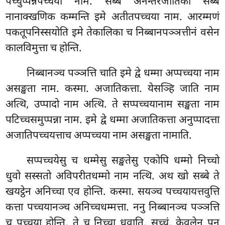
पच्चुप्पन्नपच्चया नाम. सब्बे अनन्तरजातिका सब्बं
नानाक्खणिक कम्मन्ति इमे अतीतपच्चया नाम. आरम्मणं
पकतूपनिस्सयोति इमे तेकालिका च निब्बानपञ्ञत्तीनं वसेन
कालविमुत्ता च होन्ति.
निब्बानञ्च पञ्ञत्ति चाति इमे द्वे धम्मा अप्पच्चया नाम
असङ्खता नाम. कस्मा. अजातिकत्ता. येसञ्हि जाति नाम
अत्थि, उप्पादो नाम अत्थि. ते सप्पच्चयानाम सङ्खता नाम
पटिच्चसमुप्पन्ना नाम. इमे द्वे धम्मा अजातिकत्ता अनुप्पादत्ता
अजातिपच्चयत्ताच अप्पच्चया नाम असङ्खता नामाति.
सप्पच्चयेसु च धम्मेसु सङ्खतेसु एकोपि धम्मो निच्चो
धुवो सस्सतो अविपरीतधम्मो नाम नत्थि. अथ खो सब्बे ते
खयट्ठेन अनिच्चा एव होन्ति. कस्मा. सयञ्च पच्चयायत्तवुत्ति
कत्ता पच्चयानञ्च अनिच्चधम्मत्ता. ननु निब्बानञ्च पञ्ञत्ति
च पच्चया होन्ति. ते च निच्चा धुवाति. सच्चं. केवलेन पन