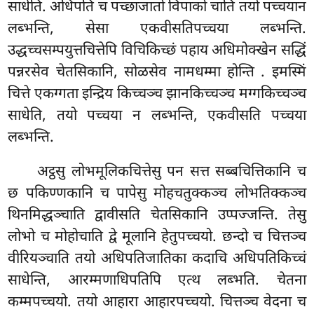
साधेति. अधिपति च पच्छाजातो विपाको चाति तयो पच्चयान
लब्भन्ति, सेसा एकवीसतिपच्चया लब्भन्ति.
उद्धच्चसम्पयुत्तचित्तेपि विचिकिच्छं पहाय अधिमोक्खेन सद्धिं
पन्नरसेव चेतसिकानि, सोळसेव नामधम्मा होन्ति
. इमस्मिं
चित्ते एकग्गता इन्द्रिय किच्चञ्च झानकिच्चञ्च मग्गकिच्चञ्च
साधेति, तयो पच्चया न लब्भन्ति, एकवीसति पच्चया
लब्भन्ति.
अट्ठसु लोभमूलिकचित्तेसु पन सत्त सब्बचित्तिकानि च
छ पकिण्णकानि च पापेसु मोहचतुक्कञ्च लोभतिक्कञ्च
थिनमिद्धञ्चाति द्वावीसति चेतसिकानि उप्पज्जन्ति. तेसु
लोभो च मोहोचाति द्वे मूलानि हेतुपच्चयो. छन्दो च चित्तञ्च
वीरियञ्चाति तयो अधिपतिजातिका कदाचि अधिपतिकिच्चं
साधेन्ति, आरम्मणाधिपतिपि एत्थ लब्भति. चेतना
कम्मपच्चयो. तयो आहारा आहारपच्चयो. चित्तञ्च वेदना च