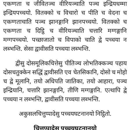
एकग्गता च जीवितञ्च वीरियञ्चाति पञ्च इन्द्रियधम्मा
इन्द्रियपच्चयो. वितक्को च विचारो च पीति च वेदना च
एकग्गताचाति पञ्च झानङ्गानि झानपच्चयो. वितक्को च
एकग्गता च दिट्ठि च वीरियञ्चाति चत्तारि मग्गङ्गानि
मग्गपच्चयो. पच्छाजातो च विपाको चाति द्वे पच्चया न
लब्भन्ति. सेसा द्वावीसति पच्चया लब्भन्ति.
द्वीसु दोसमूलिकचित्तेसु पीतिञ्च लोभतिक्कञ्च पहाय
दोसचतुक्केन सद्धिं द्वावीसति एव चेतसिकानि, दोसो च मोहो
च द्वे मूलानि, तयो अधिपति जातिका, तयो आहारा, पञ्च
इन्द्रियानि, चत्तारि झानङ्गानि, तीणि मग्गङ्गानि. एत्थापि द्वे
पच्चया न लब्भन्ति, द्वावीसति पच्चया लब्भन्ति.
अकुसलचित्तुप्पादेसु पच्चयघटनानयो निट्ठितो.
चित्तुप्पादेसु पच्चयघटनानयो