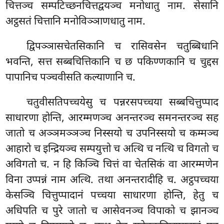
चित्तञ्च सम्पटिच्छनचित्तद्वयञ्च मनोधातु नाम. सेसानि
अट्ठसतं चित्तानि मनोविञ्ञाणधातु नाम.
द्विपञ्ञासचेतसिकानि च रासिवसेन चतुब्बिधानि
भवन्ति, सत्त सब्बचित्तिकानि च छ पकिण्णकानि च चुद्दस
पापानिच पञ्चवीसति कल्याणानि च.
चतुवीसतिपच्चयेसु च पन्नरसपच्चया सब्बचित्तुप्पाद
साधारणा होन्ति, आरम्मणञ्च अनन्तरञ्च समनन्तरञ्च सह
जातो च अञ्ञमञ्ञञ्च निस्सयो च उपनिस्सयो च कम्मञ्च
आहारो च इन्द्रियञ्च सम्पयुत्तो च अत्थि च नत्थि च विगतो च
अविगतो च. न हि किञ्चि चित्तं वा चेतसिकं वा आरम्मणेन
विना उप्पन्नं नाम अत्थि. तथा अनन्तरादीहि च. अट्ठपच्चया
केसञ्चि चित्तुप्पादानं पच्चया साधारणा होन्ति, हेतु च
अधिपति च पुरे जातो च आसेवनञ्च विपाको च झानञ्च