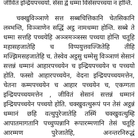
जीवितं इन्द्रियपच्चयो. सेसा द्वे धम्मा विसेसपच्चया न होन्ति.
चक्खुविञ्ञाणे सत्त सब्बचित्तिकानि चेतसिकानि
लब्भन्ति, विञ्ञाणेन सद्धिं अट्ठ नामधम्मा होन्ति. सब्बे ते
धम्मा सत्तहि पच्चयेहि अञ्ञमञ्ञस्स पच्चया होन्ति चतूहि
महासहजातेहि च विप्पयुत्तवज्जितेहि तीहि
मज्झिमसहजातेहि च. तेस्वेव अट्ठसु धम्मेसु विञ्ञाणं सेसानं
सत्तन्नं धम्मानं आहारपच्चयेन च इन्द्रियपच्चयेन च पच्चयो
होति. फस्सो आहारपच्चयेन, वेदना इन्द्रियपच्चयमत्तेन,
चेतना कम्मपच्चयेन च आहार पच्चयेन च, एकग्गता
इन्द्रियपच्चयमत्तेन
, जीवितं सेसानं सत्तन्नं धम्मानं
इन्द्रियपच्चयेन पच्चयो होति. चक्खुवत्थुरूपं पन तेसं अट्ठन्नं
धम्मानं छहि वत्थुपुरेजातेहि तस्मिं चक्खुवत्थुम्हि
आपातमागतानि पच्चुप्पन्नानि रूपारम्मणानि तेसं चतूहि
आरम्मण पुरेजातेहि, अनन्तरनिरुद्धं