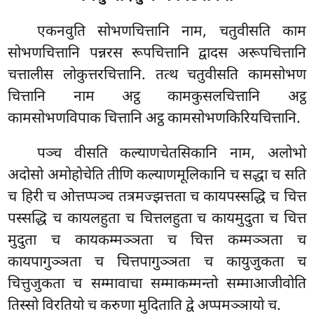
एकनवुति सोभणचित्तानि नाम, चतुवीसति काम
सोभणचित्तानि पन्नरस रूपचित्तानि द्वादस अरूपचित्तानि
चत्तालीस लोकुत्तरचित्तानि. तत्थ चतुवीसति कामसोभण
चित्तानि नाम अट्ठ कामकुसलचित्तानि अट्ठ
कामसोभणविपाक चित्तानि अट्ठ कामसोभणकिरियचित्तानि.
पञ्च वीसति कल्याणचेतसिकानि नाम, अलोभो
अदोसो अमोहोचेति तीणि कल्याणमूलिकानि च सद्धा च सति
च हिरी च ओत्तप्पञ्च तत्रमज्झत्तता च कायपस्सद्धि च चित्त
पस्सद्धि च कायलहुता च चित्तलहुता च कायमुदुता च चित्त
मुदुता च कायकम्मञ्ञता च चित्त कम्मञ्ञता च
कायपागुञ्ञता च चित्तपागुञ्ञता च कायुजुकता च
चित्तुजुकता
च सम्मावाचा सम्माकम्मन्तो सम्माआजीवोति
तिस्सो विरतियो च करुणा मुदिताति द्वे अप्पमञ्ञायो च.