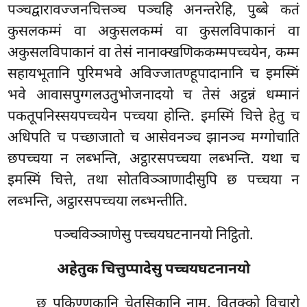
पञ्चद्वारावज्जनचित्तञ्च पञ्चहि अनन्तरेहि, पुब्बे कतं
कुसलकम्मं वा अकुसलकम्मं वा कुसलविपाकानं वा
अकुसलविपाकानं वा तेसं नानाक्खणिककम्मपच्चयेन, कम्म
सहायभूतानि पुरिमभवे अविज्जातण्हूपादानानि च इमस्मिं
भवे आवासपुग्गलउतुभोजनादयो च तेसं अट्ठन्नं धम्मानं
पकतूपनिस्सयपच्चयेन पच्चया होन्ति. इमस्मिं चित्ते हेतु च
अधिपति च पच्छाजातो च आसेवनञ्च झानञ्च मग्गोचाति
छपच्चया न लब्भन्ति, अट्ठारसपच्चया लब्भन्ति. यथा च
इमस्मिं चित्ते, तथा सोतविञ्ञाणादीसुपि छ पच्चया न
लब्भन्ति, अट्ठारसपच्चया लब्भन्तीति.
पञ्चविञ्ञाणेसु पच्चयघटनानयो निट्ठितो.
अहेतुक चित्तुप्पादेसु पच्चयघटनानयो
छ पकिण्णकानि चेतसिकानि नाम, वितक्को विचारो