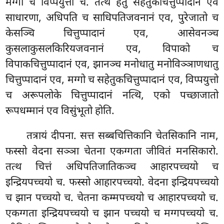
मग्गो च विप्पयुत्तो च. तत्थ हेतु सहेतुकचित्तुप्पादानं एव
साधारणा, अधिपति च साधिपतिजवनानं एव, पुरेजातो च
केसञ्चि चित्तुप्पादानं एव, आसेवनञ्च
कुसलाकुसलकिरियजवनानं एव, विपाको च
विपाकचित्तुप्पादानं एव, झानञ्च मनोधातु मनोविञ्ञाणधातु
चित्तुप्पादानं एव, मग्गो च सहेतुकचित्तुप्पादानं एव, विप्पयुत्तो
च अरूपलोके चित्तुप्पादानं नत्थि, एको पच्छाजातो
रूपधम्मानं एव विसुंभूतो होति.
तत्रायं दीपना. सत्त सब्बचित्तिकानि चेतसिकानि नाम,
फस्सो वेदना सञ्ञा चेतना एकग्गता जीवितं मनसिकारो.
तत्थ चित्तं अधिपतिजातिकञ्च आहारपच्चयो च
इन्द्रियपच्चयो च. फस्सो आहारपच्चयो. वेदना इन्द्रियपच्चयो
च झान पच्चयो च. चेतना कम्मपच्चयो च आहारपच्चयो च.
एकग्गता इन्द्रियपच्चयो च झान पच्चयो च मग्गपच्चयो च.