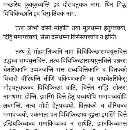
मच्छरियं कुक्कुच्चन्ति इदं दोसचतुक्कं नाम. थिनं मिद्धं
विचिकिच्छाति इदं विसुं तिक्कं नाम.
तत्थ लोभो दोसो मोहोति तयो मूलधम्मा हेतुपच्चया,
दिट्ठि मग्गपच्चयो, सेसा दसधम्मा विसेसपच्चया न होन्ति.
तत्थ द्वे मोहमूलिकानि नाम विचिकिच्छासम्पयुत्तचित्तं
उद्धच्च सम्पयुत्तचित्तं. तत्थ विचिकिच्छासम्पयुत्तचित्ते पन्नरस
चेतसिकानि उप्पज्जन्ति सत्त सब्बचित्तिकानि च वितक्को
विचारो वीरियन्ति तीणि पकिण्णकानि च पापचेतसिकेसु
मोहचतुक्कञ्च विचिकिच्छा चाति, चित्तेन सद्धिं सोळस
नामधम्मा होन्ति. इमस्मिं चित्ते हेतु पच्चयोपि मग्गपच्चयोपि
लब्भन्ति. तत्थ मोहो हेतुपच्चयो, वितक्को च वीरियञ्च
मग्गपच्चयो, एकग्गता पन विचिकिच्छाय दुट्ठत्ता इमस्मिं चित्ते
इन्द्रियकिच्चञ्च मग्गकिच्चञ्च न साधेति, झानकिच्चमत्तं