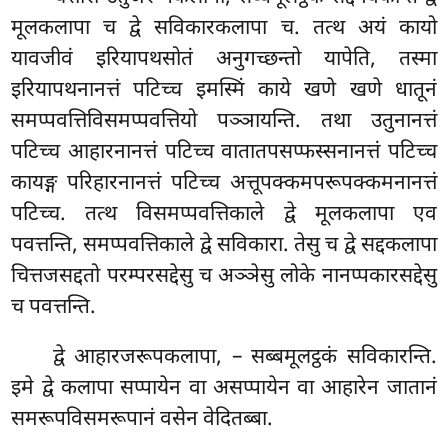
मूलकलापा च द्वे सविकारकलापा च. तत्थ अयं कायो
यावजीवं इरियापथसोतं अनुगच्छन्तो यापेति, तस्मा
इरियापथनानत्तं पटिच्च इमस्मिं काये खणे खणे धातूनं
समप्पवत्तिविसमप्पवत्तियो पञ्ञायन्ति. तथा उतुनानत्तं
पटिच्च आहारनानत्तं पटिच्च वातातपसप्फस्सनानत्तं पटिच्च
कायङ्ग परिहारनानत्तं पटिच्च अत्तूपक्कमपरूपक्कमनानत्तं
पटिच्च. तत्थ विसमप्पवत्तिकाले द्वे मूलकलापा एव
पवत्तन्ति, समप्पवत्तिकाले द्वे सविकारा. तेसु च द्वे सद्दकलापा
चित्तजसद्दतो परम्परसद्देसु च अञ्ञेसु लोके नानप्पकारसद्देसु
च पवत्तन्ति.
द्वे आहारजरूपकलापा, – सब्बमूलट्ठकं सविकारन्ति.
इमे द्वे कलापा सप्पायेन वा असप्पायेन वा आहारेन जातानं
समरूपविसमरूपानं वसेन वेदितब्बा.