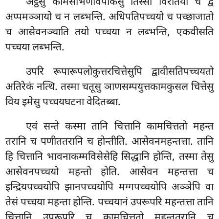
अट्ठसु कामसोभणविपाकेसु तिस्सो विरतियो च द्वे
अप्पमञ्ञायो च न लब्भन्ति. अधिपतिपच्चयो च पच्छाजातो
च आसेवनञ्चाति तयो पच्चया न लब्भन्ति, एकवीसति
पच्चया लब्भन्ति.
उपरि रूपारूपलोकुत्तरचित्तेसुपि द्वावीसतिपच्चयतो
अतिरेकं नत्थि. तस्मा चतूसु ञाणसम्पयुत्तकामकुसल चित्तेसु
विय इमेसु पच्चयघटना वेदितब्बा.
एवं सन्ते कस्मा तानि चित्तानि कामचित्ततो महन्त
तरानि च पणीततरानि च होन्तीति. आसेवनमहन्तत्ता. तानि
हि चित्तानि भावनाकम्मविसेसेहि
सिद्धानि होन्ति, तस्मा तेसु
आसेवनपच्चयो महन्तो होति. आसेवन महन्तत्ता च
इन्द्रियपच्चयोपि झानपच्चयोपि मग्गपच्चयोपि अञ्ञेपि वा
तेसं पच्चया महन्ता होन्ति. पच्चयानं उपरूपरि महन्तत्ता तानि
चित्तानि उपरूपरि च कामचित्ततो महन्ततरानि च