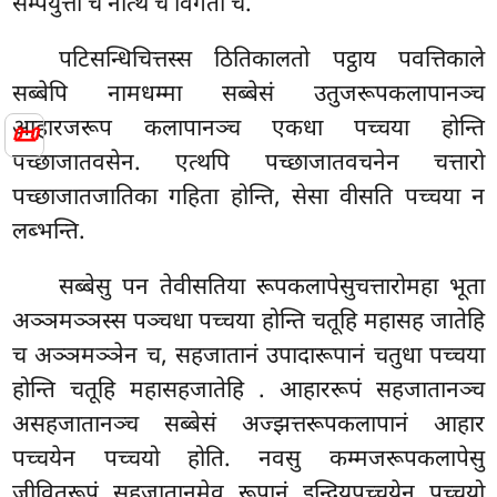
सम्पयुत्तो च नत्थि च विगतो च.
पटिसन्धिचित्तस्स ठितिकालतो पट्ठाय पवत्तिकाले
सब्बेपि नामधम्मा सब्बेसं उतुजरूपकलापानञ्च
आहारजरूप कलापानञ्च एकधा पच्चया होन्ति
📜
पच्छाजातवसेन. एत्थपि पच्छाजातवचनेन चत्तारो
पच्छाजातजातिका गहिता होन्ति, सेसा वीसति पच्चया न
लब्भन्ति.
सब्बेसु पन तेवीसतिया रूपकलापेसुचत्तारोमहा भूता
अञ्ञमञ्ञस्स पञ्चधा पच्चया होन्ति चतूहि महासह जातेहि
च अञ्ञमञ्ञेन च, सहजातानं उपादारूपानं चतुधा पच्चया
होन्ति चतूहि महासहजातेहि
. आहाररूपं सहजातानञ्च
असहजातानञ्च सब्बेसं अज्झत्तरूपकलापानं आहार
पच्चयेन पच्चयो होति. नवसु कम्मजरूपकलापेसु
जीवितरूपं सहजातानमेव रूपानं इन्द्रियपच्चयेन पच्चयो