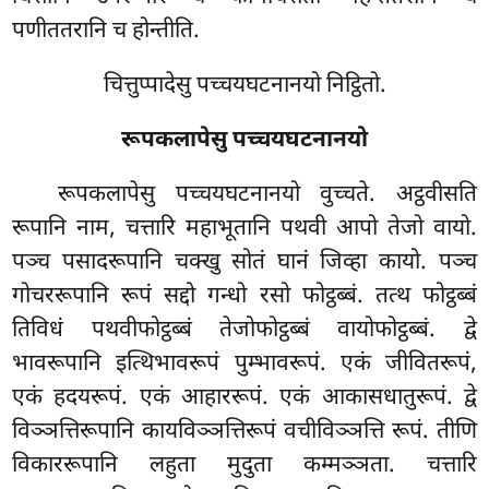
पणीततरानि च होन्तीति.
चित्तुप्पादेसु पच्चयघटनानयो निट्ठितो.
रूपकलापेसु पच्चयघटनानयो
रूपकलापेसु पच्चयघटनानयो वुच्चते. अट्ठवीसति
रूपानि नाम, चत्तारि महाभूतानि पथवी आपो तेजो वायो.
पञ्च पसादरूपानि चक्खु सोतं घानं जिव्हा कायो. पञ्च
गोचररूपानि रूपं सद्दो गन्धो रसो फोट्ठब्बं. तत्थ फोट्ठब्बं
तिविधं पथवीफोट्ठब्बं तेजोफोट्ठब्बं वायोफोट्ठब्बं. द्वे
भावरूपानि इत्थिभावरूपं पुम्भावरूपं. एकं जीवितरूपं,
एकं हदयरूपं. एकं आहाररूपं. एकं आकासधातुरूपं. द्वे
विञ्ञत्तिरूपानि कायविञ्ञत्तिरूपं वचीविञ्ञत्ति रूपं. तीणि
विकाररूपानि लहुता मुदुता कम्मञ्ञता. चत्तारि