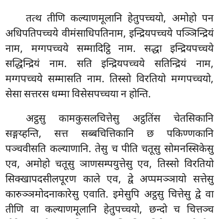
तत्थ तीणि कल्याणमूलानि हेतुपच्चयो, अमोहो पन
अधिपतिपच्चये वीमंसाधिपतिनाम, इन्द्रियपच्चये पञ्ञिन्द्रियं
नाम, मग्गपच्चये सम्मादिट्ठि नाम. सद्धा इन्द्रियपच्चये
सद्धिन्द्रियं नाम. सति इन्द्रियपच्चये सतिन्द्रियं नाम,
मग्गपच्चये सम्मासति नाम. तिस्सो विरतियो मग्गपच्चयो,
सेसा सत्तरस धम्मा विसेसपच्चया न होन्ति.
अट्ठसु कामकुसलचित्तेसु अट्ठतिंस चेतसिकानि
सङ्गय्हन्ति, सत्त सब्बचित्तिकानि छ पकिण्णकानि
पञ्चवीसति कल्याणानि. तेसु च पीति चतूसु सोमनस्सिकेसु
एव, अमोहो चतूसु ञाणसम्पयुत्तेसु एव, तिस्सो विरतियो
सिक्खापदसीलपूरण काले एव, द्वे अप्पमञ्ञायो सत्तेसु
कारुञ्ञमोदनाकारेसु एवाति. इमेसुपि अट्ठसु चित्तेसु द्वे वा
तीणि वा कल्याणमूलानि हेतुपच्चयो, छन्दो च चित्तञ्च