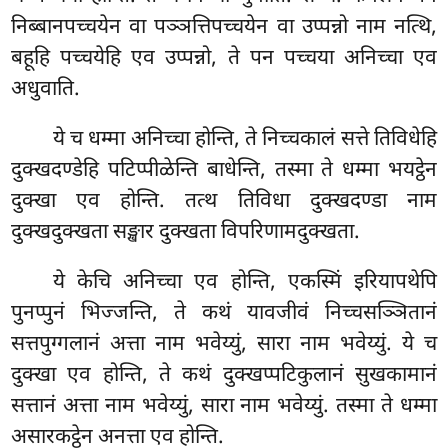
निब्बानपच्चयेन वा पञ्ञत्तिपच्चयेन वा उप्पन्नो नाम नत्थि,
बहूहि पच्चयेहि एव उप्पन्नो, ते पन पच्चया अनिच्चा एव
अधुवाति.
ये
च धम्मा अनिच्चा होन्ति, ते निच्चकालं सत्ते तिविधेहि
दुक्खदण्डेहि पटिप्पीळेन्ति बाधेन्ति, तस्मा ते धम्मा भयट्ठेन
दुक्खा एव होन्ति. तत्थ तिविधा दुक्खदण्डा नाम
दुक्खदुक्खता सङ्खार दुक्खता विपरिणामदुक्खता.
ये केचि अनिच्चा एव होन्ति, एकस्मिं इरियापथेपि
पुनप्पुनं भिज्जन्ति, ते कथं यावजीवं निच्चसञ्ञितानं
सत्तपुग्गलानं अत्ता नाम भवेय्युं, सारा नाम भवेय्युं. ये च
दुक्खा एव होन्ति, ते कथं दुक्खप्पटिकुलानं सुखकामानं
सत्तानं अत्ता नाम भवेय्युं, सारा नाम भवेय्युं. तस्मा ते धम्मा
असारकट्ठेन अनत्ता एव होन्ति.