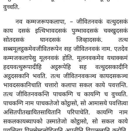
वुच्चति.
नव कम्मजरूपकलापा, – जीवितनवकं वत्थुदसकं
काय दसकं इत्थिभावदसकं पुम्भावदसकं चक्खुदसकं
सोतदसकं घानदसकं जिव्हादसकं. तत्थ
सब्बमूलट्ठकमेवजीवितरूपेन सह जीवितनवकं नाम. एतदेव
कम्मजकलापेसु मूलनवकं होति. मूलनवकमेव यथाक्कमं
हदयवत्थुरूपादीहि अट्ठरूपेहि सह वत्थुदसकादीनि
अट्ठदसकानि भवति. तत्थ जीवितनवकञ्च कायदसकञ्च
भावदसकानिचाति चत्तारो कलापा सकल काये पवत्तन्ति.
तत्थ जीवितनवकन्ति पाचकग्गि च कायग्गि च वुच्चति.
पाचकग्गि नाम पाचकतेजो कोट्ठासो, सो आमासये पवत्तित्वा
असितपीतखायितसायितानि परिपाचेति. कायग्गि नाम
सकलकायब्यापको उस्मातेजो कोट्ठासो, सो सकल काये