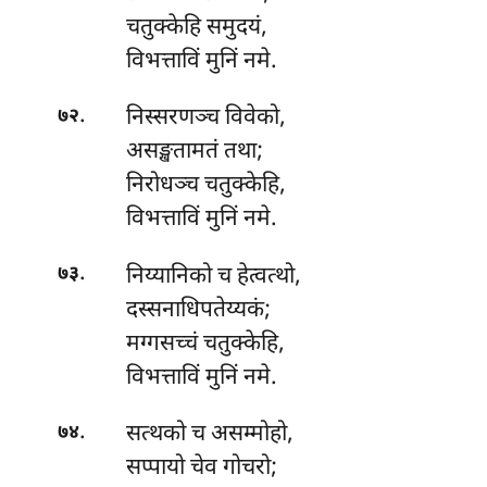
चतुक्केहि समुदयं,
विभत्ताविं मुनिं नमे.
.
निस्सरणञ्च विवेको,
७२
असङ्खतामतं तथा;
निरोधञ्च चतुक्केहि,
विभत्ताविं मुनिं नमे.
.
निय्यानिको
च हेत्वत्थो,
७३
दस्सनाधिपतेय्यकं;
मग्गसच्चं चतुक्केहि,
विभत्ताविं मुनिं नमे.
.
सत्थको
च असम्मोहो,
७४
सप्पायो चेव गोचरो;