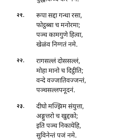
.
रूपा
सद्दा गन्धा रसा,
२१
फोट्ठब्बा च मनोरमा;
पञ्च कामगुणे हित्वा,
खेळंव निग्गतं नमे.
.
रागसल्लं
दोससल्लं,
२२
मोहा मानो च दिट्ठीति;
वन्दे वज्जातिवज्जन्तं,
पञ्चसल्लपनूदनं.
.
दीघो मज्झिम संयुत्ता,
२३
अङ्गुत्तरो च खुद्दको;
इति पञ्च निकायेहि,
सुविनेन्तं पजं नमे.