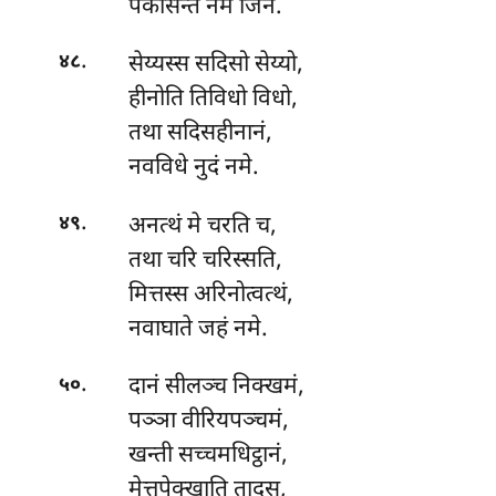
पकासेन्तं नमे जिनं.
.
सेय्यस्स
सदिसो सेय्यो,
४८
हीनोति तिविधो विधो,
तथा सदिसहीनानं,
नवविधे नुदं नमे.
.
अनत्थं
मे चरति च,
४९
तथा चरि चरिस्सति,
मित्तस्स अरिनोत्वत्थं,
नवाघाते जहं नमे.
.
दानं सीलञ्च निक्खमं,
५०
पञ्ञा वीरियपञ्चमं,
खन्ती
सच्चमधिट्ठानं,
मेत्तुपेक्खाति तादस,