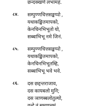
छन्दक्खणे लभामहं.
.
सम्पुण्णचित्तसङ्कप्पो
,
८४
यथाकङ्खितमापको,
केनचिनभिभूतो यो,
सब्बाभिभू नमे जिनं.
.
सम्पुण्णचित्तसङ्कप्पो
,
८५
यथाकङ्खितमापको,
केनचिनभिभूतम्हि,
सब्बाभिभू भवे भवे.
.
दस छद्दन्तराजाव,
८६
दस कायबलो मुनि;
दस ञाणब्बलोतुल्यो,
वन्दे तं समणुत्तमं.