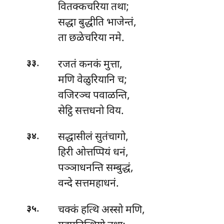
वितक्कचरिया तथा;
सद्धा बुद्धीति भाजेन्तं,
ता छळेचरिया नमे.
.
रजतं कनकं मुत्ता,
३३
मणि वेळुरियानि च;
वजिरञ्च पवाळन्ति,
सेट्ठि सत्तधनो विय.
.
सद्धासीलं सुतंचागो,
३४
हिरी ओत्तप्पियं धनं,
पञ्ञाधनन्ति सम्बुद्धं,
वन्दे सत्तमहाधनं.
.
चक्कं
हत्थि अस्सो मणि,
३५