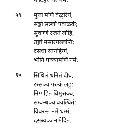
पाटिहेरं करं नमे.
.
मुत्ता
मणि वेळुरियं,
५९
सङ्खो सल्लो पवाळकं;
सुवण्णं रजतं लोहि,
तङ्को मसारगल्लन्ति;
दसधा
रतनेहिग्गं,
भोगिं पञ्ञामणिं नमे.
.
सिथिलं धनितं दीघं,
६०
रस्सञ्च गरुकं लहु;
निग्गहितं विमुत्तञ्च,
सम्बन्धञ्च ववत्थितं;
विवरन्तं नमे धम्मं,
दसब्यञ्जनभेदितं.