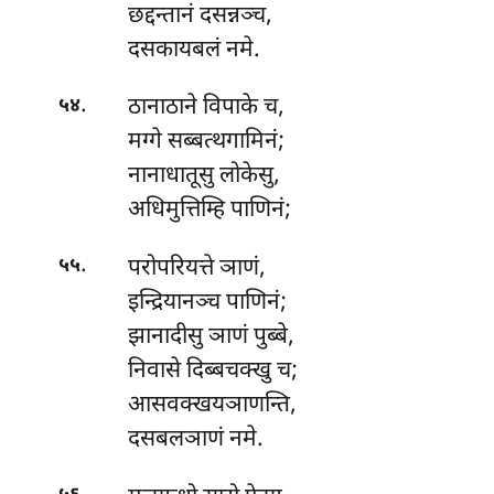
छद्दन्तानं दसन्नञ्च,
दसकायबलं नमे.
.
ठानाठाने
विपाके च,
५४
मग्गे सब्बत्थगामिनं;
नानाधातूसु लोकेसु,
अधिमुत्तिम्हि पाणिनं;
.
परोपरियत्ते ञाणं,
५५
इन्द्रियानञ्च पाणिनं;
झानादीसु ञाणं पुब्बे,
निवासे दिब्बचक्खु च;
आसवक्खयञाणन्ति,
दसबलञाणं नमे.