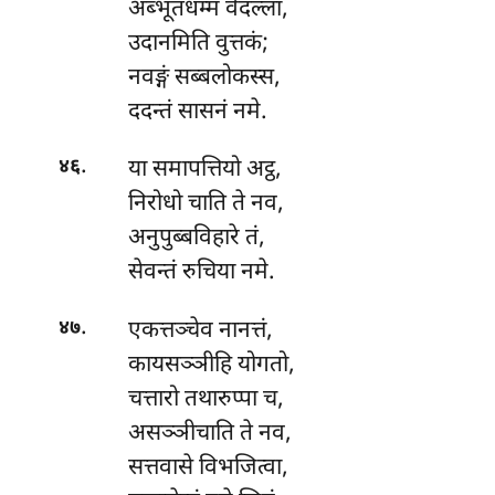
अब्भूतधम्म वेदल्ला,
उदानमिति वुत्तकं;
नवङ्गं सब्बलोकस्स,
ददन्तं सासनं नमे.
.
या
समापत्तियो अट्ठ,
४६
निरोधो चाति ते नव,
अनुपुब्बविहारे तं,
सेवन्तं रुचिया नमे.
.
एकत्तञ्चेव नानत्तं,
४७
कायसञ्ञीहि योगतो,
चत्तारो तथारुप्पा च,
असञ्ञीचाति ते नव,
सत्तवासे विभजित्वा,