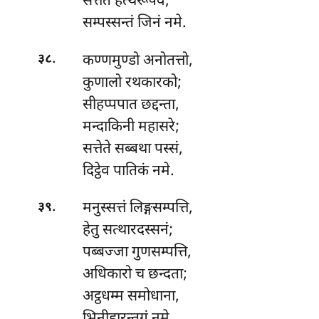
सत्तेते हत्थरूपंव,
सम्पस्सन्तं जिनं नमे.
.
कण्णमुण्डो अनोतत्तो,
३८
कुणालो रथकारको;
सीहप्पपात छद्दन्ता,
मन्दाकिनी महासरे;
सत्तेते
सब्बथा पस्सं,
दिट्ठेव पातिकं नमे.
.
मनुस्सत्तं लिङ्गसम्पत्ति,
३९
हेतु सत्थारदस्सनं;
पब्बज्जा गुणसम्पत्ति,
अधिकारो च छन्दता;
अट्ठधम्म समोधाना,