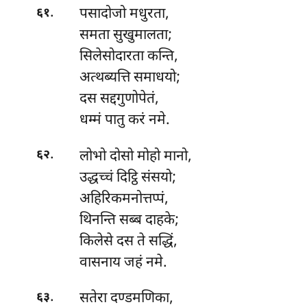
.
पसादोजो
मधुरता,
६१
समता सुखुमालता;
सिलेसोदारता कन्ति,
अत्थब्यत्ति समाधयो;
दस सद्दगुणोपेतं,
धम्मं पातु करं नमे.
.
लोभो
दोसो मोहो मानो,
६२
उद्धच्चं दिट्ठि संसयो;
अहिरिकमनोत्तप्पं,
थिनन्ति सब्ब दाहके;
किलेसे दस ते सद्धिं,
वासनाय जहं नमे.
.
सतेरा
दण्डमणिका,
६३