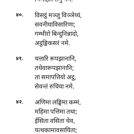
भिनीहारन्तगुं नमे.
.
विसट्ठं
मञ्जु विञ्ञेय्यं,
४०
सवनीयाविसारिणा;
गम्भीरो बिन्दुनिन्नादो,
अट्ठङ्गिकसरं नमे.
.
चत्तारि
रूपझानानि,
४१
तथेवारूपझानानि;
ता समापत्तियो अट्ठ,
सेवन्तं रुचिया नमे.
.
अणिमा लङ्घिमा कम्मं,
४२
महिमा पत्तिमा तथा;
ईसिता
वसिता चेव,
यत्थकामावसायिता;