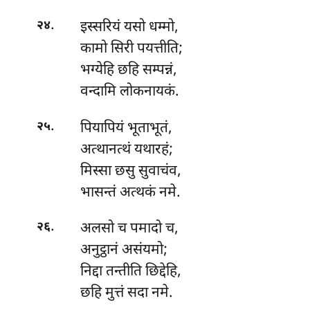
.
इस्सरियं
यसो धम्मो,
२४
कामो सिरी पयत्तीति;
भग्येहि छहि सम्पन्नं,
वन्दामि लोकनायकं.
.
पियापियं
भूताभूतं,
२५
अत्थानत्थं यथारहं;
मिस्सा छसु सुवाचंव,
भासन्तं अत्थकं नमे.
.
अलसो च पमादो च,
२६
अनुट्ठानं असंयमो;
निद्दा तन्तीति छिद्देहि,
छहि मुत्तं सदा नमे.