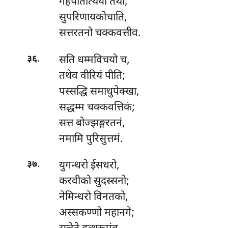
गहपतित्थियो तथा;
सुपरिणायकोचाति,
सत्तरतनो चक्कवत्तीव.
.
सति धम्मविचयो च,
३६
तथेव वीरियं पीति;
पस्सद्धि
समाधुपेक्खा,
सद्धम्म चक्कवत्तिकं;
सत्त बोज्झङ्गरतनं,
नमामि पुरिसुत्तमं.
.
युगन्धरो
ईसधरो,
३७
करवीको सुदस्सनो;
नेमिन्धरो विनतको,
अस्सकण्णो महानगे;