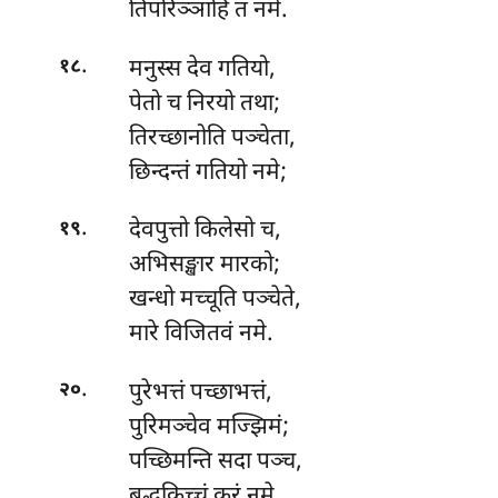
तिपरिञ्ञाहि तं नमे.
.
मनुस्स देव गतियो,
१८
पेतो च निरयो तथा;
तिरच्छानोति पञ्चेता,
छिन्दन्तं गतियो नमे;
.
देवपुत्तो
किलेसो च,
१९
अभिसङ्खार मारको;
खन्धो मच्चूति पञ्चेते,
मारे विजितवं नमे.
.
पुरेभत्तं पच्छाभत्तं,
२०
पुरिमञ्चेव मज्झिमं;
पच्छिमन्ति सदा पञ्च,
बुद्धकिच्चं करं नमे.