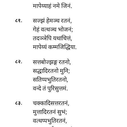
मापेय्याहं नमे जिनं.
.
सज्झं हेमञ्च रतनं,
८१
गेहं वत्थञ्च भोजनं;
तदञ्ञेपि यथाचित्तं,
मापेय्यं कम्मजिद्धिया.
.
सत्तबोज्झङ्ग
रतनो,
८२
सद्धादिरतनो मुनि;
सतिप्पभुतिरतनो,
वन्दे तं पुरिसुत्तमं.
.
चक्कादिसत्तरतनं,
८३
मुत्तादिरतनं सुभं;
वत्थप्पभुतिरतनं,