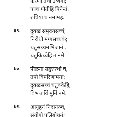
फरणा तथा उब्बेगा;
पञ्च पीतीहि पिनेन्तं,
रुचिया च नमामहं.
.
दुक्खं समुदयसच्चं,
६९
निरोधो मग्गसच्चकं;
चतुसच्चमभिजानं
,
चतुकिच्चेहि तं नमे.
.
पीळना सङ्खतत्थो च,
७०
तपो विपरिणामना;
दुक्खसच्चं चतुक्केहि,
विभत्ताविं मुनिं नमे.
.
आयूहनं
निदानञ्च,
७१
संयोगो पलिबोधनं;