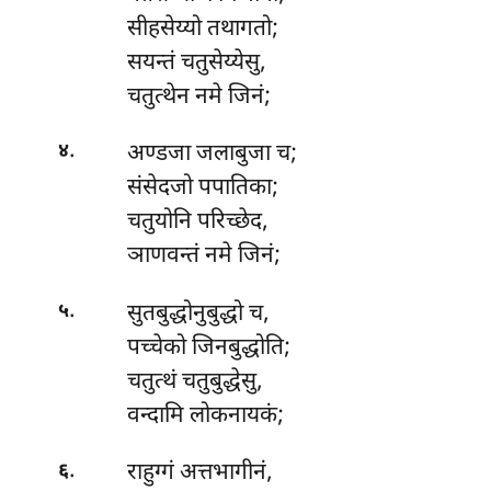
सीहसेय्यो तथागतो;
सयन्तं चतुसेय्येसु,
चतुत्थेन नमे जिनं;
.
अण्डजा जलाबुजा च;
४
संसेदजो पपातिका;
चतुयोनि परिच्छेद,
ञाणवन्तं नमे जिनं;
.
सुतबुद्धोनुबुद्धो
च,
५
पच्चेको जिनबुद्धोति;
चतुत्थं चतुबुद्धेसु,
वन्दामि लोकनायकं;
.
राहुग्गं
अत्तभागीनं,
६