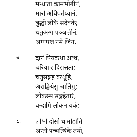
मन्धाता कामभोगीनं;
मारो अधिपतेय्यानं,
बुद्धो लोके सदेवके;
चतुअग्ग पञ्ञत्तीनं,
अग्गपत्तं नमे जिनं.
.
दानं
पियकथा अत्थ,
७
चरिया सदिसत्तता;
चतुसङ्गह वत्थूहि,
असङ्खियेसु जातिसु;
लोकस्स सङ्गहेतारं,
वन्दामि लोकनायकं;
.
लोभो दोसो च मोहोति,
८
अन्तो पच्चत्थिके तयो;