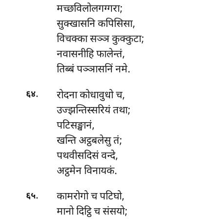
मच्छविलोलगग्गरा;
सुक्खासनि कपिसिसा,
विचक्का सञ्ञ कुक्कुटा;
नवासनीहि फालेन्तं,
तिब्बं पञ्ञासनिं नमे.
.
रोदना
कोधावुधो च,
६४
उज्झन्तिस्सरियं तथा;
पटिसङ्खानं,
खन्ति अट्ठबलेसु तं;
पथवीसदिसं वन्दे,
अट्ठमेन विनायकं.
.
कामरोगो
च पटिघो,
६५
मानो दिट्ठि च संसयो;