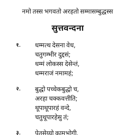
नमो तस्स भगवतो अरहतो सम्मासम्बुद्धस्स
सुत्तवन्दना
.
धम्मत्थ
देसना वेध,
१
चतुगम्भीर दुद्दसं;
धम्मं लोकस्स देसेन्तं,
धम्मराजं नमामहं;
.
बुद्धो
पच्चेकबुद्धो च,
२
अरहा चक्कवत्तीति;
थूपाथूपारहं वन्दे,
चतुथूपारहेसु तं;
.
पेतसेय्यो
कामभोगी,
३