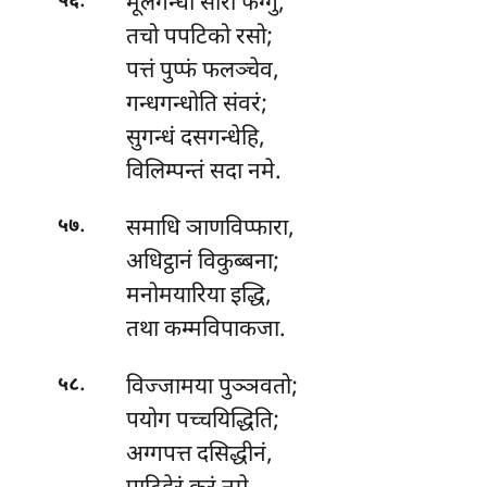
.
मूलगन्धो
सारो फेग्गु,
५६
तचो पपटिको रसो;
पत्तं पुप्फं फलञ्चेव,
गन्धगन्धोति संवरं;
सुगन्धं दसगन्धेहि,
विलिम्पन्तं सदा नमे.
.
समाधि
ञाणविप्फारा,
५७
अधिट्ठानं विकुब्बना;
मनोमयारिया इद्धि,
तथा कम्मविपाकजा.
.
विज्जामया पुञ्ञवतो;
५८
पयोग पच्चयिद्धिति;
अग्गपत्त दसिद्धीनं,