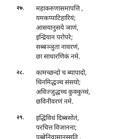
.
महाकरुणासमापत्ति
,
२७
यमकप्पाटिहारियं;
आसयानुसये ञाणं,
इन्द्रियान परोपरे;
सब्बञ्ञुता नावरणं,
छा साधारणिकं नमे.
.
कामच्छन्दो
च ब्यापादो,
२८
थिनमिद्धञ्च संसयो;
अविज्जुद्धच्च कुक्कुच्चं,
छविनीवरणं नमे.
.
इद्धिविधं दिब्बसोतं,
२९
परचित्त विजानना;
पुब्बेनिवासानुस्सति
,