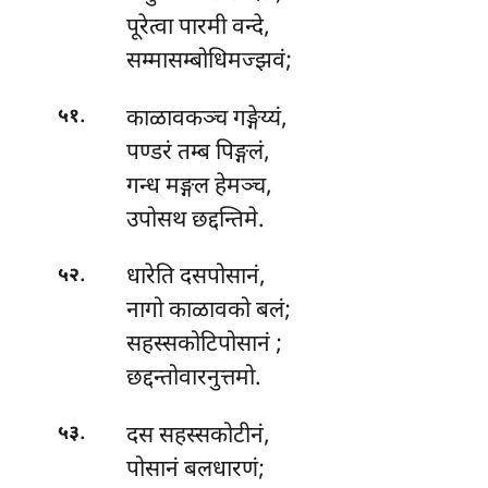
पूरेत्वा पारमी वन्दे,
सम्मासम्बोधिमज्झवं;
.
काळावकञ्च गङ्गेय्यं,
५१
पण्डरं तम्ब पिङ्गलं,
गन्ध मङ्गल हेमञ्च,
उपोसथ छद्दन्तिमे.
.
धारेति दसपोसानं,
५२
नागो काळावको बलं;
सहस्सकोटिपोसानं
;
छद्दन्तोवारनुत्तमो.
.
दस सहस्सकोटीनं,
५३
पोसानं बलधारणं;