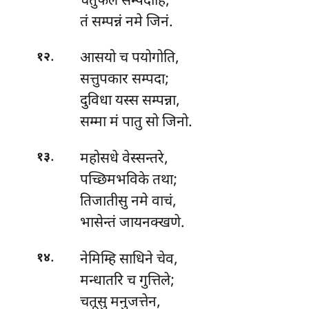
चतुफल सम्पदाहि,
तं सम्पन्नं नमे जिनं.
.
आसयो
च पयोगोति,
१२
सत्तुपकार सम्पदा;
दुविधा यस्स सम्पन्ना,
सम्मा मं पातु सो जिनो.
.
महोसधे वेस्सन्तरे,
१३
पच्छिमभविके तथा;
तिजातीसु नमे वाचं,
भासेन्तं जायनक्खणे.
.
नेमिम्हि
साधिने चेव,
१४
मन्धातरि च गुत्तिले;
चतूसु मनुजत्तेन,