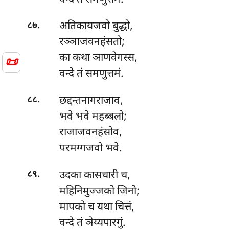
.
अतिकायजवो
बुद्धो,
८७
रञ्ञाजवनहंसतो;
का कथा ञाणवेगस्स,
📜
वन्दे तं समणुत्तमं.
.
छद्दन्तनागराजाव,
८८
भवे भवे महब्बलो;
राजाजवनहंसोव,
परमग्गजवो भवे.
.
उदका
कासचारी च,
८९
महिनिमुज्जको जिनो;
मापको च यथा चित्तं,
वन्दे तं ञेय्यपारगुं.