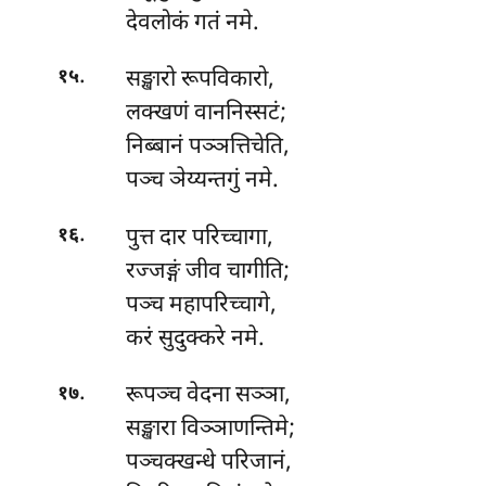
देवलोकं गतं नमे.
.
सङ्खारो रूपविकारो,
१५
लक्खणं वाननिस्सटं;
निब्बानं
पञ्ञत्तिचेति,
पञ्च ञेय्यन्तगुं नमे.
.
पुत्त दार परिच्चागा,
१६
रज्जङ्गं जीव चागीति;
पञ्च महापरिच्चागे,
करं सुदुक्करे नमे.
.
रूपञ्च
वेदना सञ्ञा,
१७
सङ्खारा विञ्ञाणन्तिमे;
पञ्चक्खन्धे परिजानं,