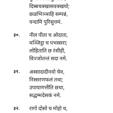
दिब्बचक्खासवक्खयो;
छळभिञ्ञाहि सम्पन्नं,
वन्दामि पुरिसुत्तमं.
.
नील पीता च ओदाता,
३०
मञ्जिट्ठा च पभस्सरा;
लोहिताति छ रंसीही,
विज्जोतन्तं सदा नमे.
.
अस्सादादीनवो
चेव,
३१
निस्सरणफलं तथा;
उपायाणत्तीति छधा,
सद्धम्मदेसकं नमे.
.
रागो
दोसो च मोहो च,
३२