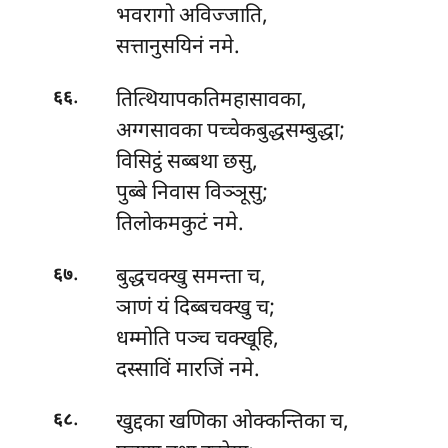
भवरागो अविज्जाति,
सत्तानुसयिनं नमे.
.
तित्थियापकतिमहासावका,
६६
अग्गसावका पच्चेकबुद्धसम्बुद्धा;
विसिट्ठं
सब्बथा छसु,
पुब्बे निवास विञ्ञूसु;
तिलोकमकुटं नमे.
.
बुद्धचक्खु समन्ता च,
६७
ञाणं यं दिब्बचक्खु च;
धम्मोति पञ्च चक्खूहि,
दस्साविं मारजिं नमे.
.
खुद्दका
खणिका ओक्कन्तिका च,
६८