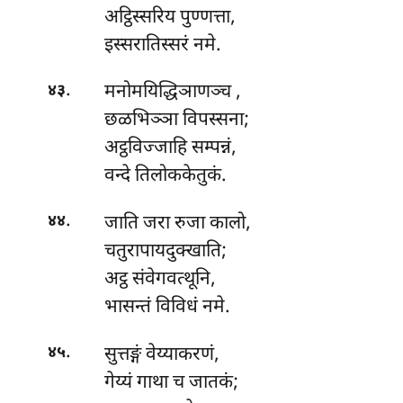
अट्ठिस्सरिय पुण्णत्ता,
इस्सरातिस्सरं नमे.
.
मनोमयिद्धिञाणञ्च
,
४३
छळभिञ्ञा विपस्सना;
अट्ठविज्जाहि सम्पन्नं,
वन्दे तिलोककेतुकं.
.
जाति जरा रुजा कालो,
४४
चतुरापायदुक्खाति;
अट्ठ संवेगवत्थूनि,
भासन्तं विविधं नमे.
.
सुत्तङ्गं
वेय्याकरणं,
४५
गेय्यं गाथा च जातकं;