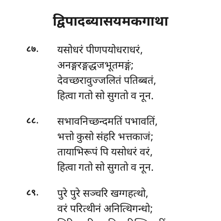
द्विपादब्यासयमकगाथा
.
यसोधरं पीणपयोधराधरं,
८७
अनङ्गरङ्गद्धजभूतमङ्गं;
देवच्छरावुज्जलितं पतिब्बतं,
हित्वा गतो सो सुगतो व नून.
.
सभावनिच्छन्दमतिं पभावतिं,
८८
भत्तो कुसो संहरि भत्तकाजं;
तायाभिरूपं पि यसोधरं वरं,
हित्वा गतो सो सुगतो व नून.
.
पुरे पुरे सञ्चरि खग्गहत्थो,
८९
वरं परित्थीनं अनित्थिगन्धो;