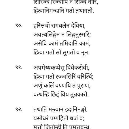
सिरिञ्च रिञ्चापि न रिञ्चि नारिं,
हित्वानिमन्दानि गतो तथागतो.
.
हरित्तचो रागबलेन देविया,
९०
अवत्थलिङ्गेन न लिङ्गनुस्सरि;
असेवि कामं तमिदानि कामं,
हित्वा गतो सो सुगतो व नून.
.
अपमेय्यकप्पेसु विवेकसेवी,
९१
हित्वा गतो रज्जसिरिं वरित्थिं;
अणुं कलिं वण्णयि तं पुराणं,
वत्थम्हि छिद्दं विय तुन्नकारो.
.
तथाति मन्त्वान इदानिनङ्गो,
९२
यसोधरं पग्गहितो धजं व;
मत्तो जितोम्ही ति पमत्तबन्धु,