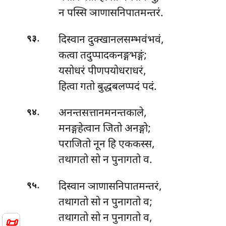
न पस्सि ञाणासनिपातमन्तरं.
.
दिस्वान दुक्खानलसम्भवंभवं,
९३
कत्वा तदुप्पादकनङ्गभङ्गं;
यसोधरं पीणपयोधराधरं,
हित्वा गतो बुद्धबलप्पदं पदं.
.
अनन्तसत्तानमनन्तकाले,
९४
मनङ्गहेत्वान जितो अनङ्गो;
पराजितो नून हि एककस्स,
तथागतो सो न पुनागतो व.
.
दिस्वान ञाणासनिपातमन्तरं,
९५
तथागतो सो न पुनागतो व;
तथागतो सो न पुनागतो व,
📜