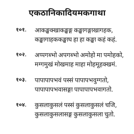
एकठानिकादियमकगाथा
.
आकङ्खक्खाकङ्खङ्ग कङ्खागङ्गाखागहक,
१०१
कङ्खागाहककङ्खाघ हा हा कङ्खा कहं कहं.
.
अप्पगब्भो अपगब्भो अमोहो मा पमोहको,
१०२
मग्गमुखं मोखमाह माहा मोहमूहक्खमं.
.
पापापापभवं पस्सं पापापभवुग्गतो,
१०३
पापापापभवासङ्गा पापापापभवागतो.
.
कुसलाकुसलं पस्सं कुसलाकुसलं चजि,
१०४
कुसलाकुसलासङ्ग कुसलाकुसला चुतो.