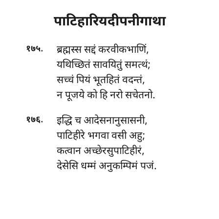
पाटिहारियदीपनीगाथा
.
ब्रह्मस्स सद्दं करवीकभाणिं,
१७५
यथिच्छितं सावयितुं समत्थं;
सच्चं पियं भूतहितं वदन्तं,
न पूजये को हि नरो सचेतनो.
.
इद्धि च आदेसनानुसासनी,
१७६
पाटिहीरे भगवा वसी अहु;
कत्वान अच्छेरसुपाटिहीरं,
देसेसि धम्मं अनुकम्पिमं पजं.