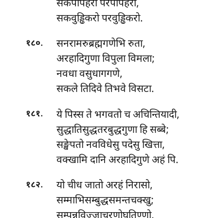
सकपापहरो परपापहरो,
सकवुड्ढिकरो परवुड्ढिकरो.
.
सनरामरुब्रह्मगणेभि रुता,
१८०
अरहादिगुणा विपुला विमला;
नवधा वसुधागगणे,
सकले तिदिवे तिभवे विसटा.
.
ये पिस्स ते भगवतो च अचिन्तियादी,
१८१
सुद्धातिसुद्धतरबुद्धगुणा हि सब्बे;
सङ्खेपतो नवविधेसु पदेसु खित्ता,
वक्खामि दानि अरहादिगुणे अहं पि.
.
यो चीध जातो अरहं निरासो,
१८२
सम्माभिसम्बुद्धसमन्तचक्खु;
सम्पन्नविज्जाचरणोघतिण्णो,