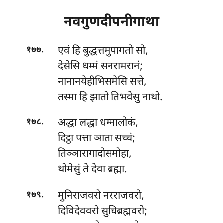
नवगुणदीपनीगाथा
.
एवं हि बुद्धत्तमुपागतो सो,
१७७
देसेसि धम्मं सनरामरानं;
नानानयेहीभिसमेसि सत्ते,
तस्मा हि झातो तिभवेसु नाथो.
.
अद्धा लद्धा धम्मालोकं,
१७८
दिट्ठा पत्ता ञाता सच्चं;
तिञ्ञारागादोसमोहा,
थोमेसुं ते देवा ब्रह्मा.
.
मुनिराजवरो नरराजवरो,
१७९
दिविदेववरो सुचिब्रह्मवरो;