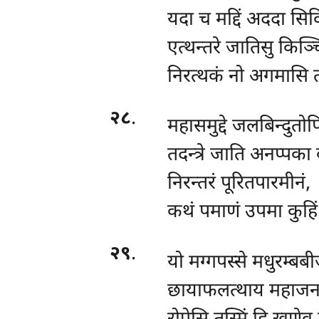
यदा च मद्दिं अददा सिवि
एत्थन्तरे जातिसु किञ्च
निरत्थकं नो अगमासि त
२८
.
महासमुद्दे जलबिन्दुतोप
तदन्त्रे जाति अनप्पका 
निरन्तरं पूरितपारमीनं,
कथं पमाणं उपमा कुहिं
२९
.
यो मग्गपस्से मधुरम्बबी
छायाफलत्थाय महाजना