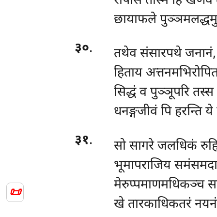
रोपेसि तस्मिं हि खणेव 
छायाफले पुञ्ञमलद्धमुद्
३०
.
तथेव संसारपथे जनानं,
हिताय अत्तनमभिरोपित
सिद्धं व पुञ्ञूपरि तस्स 
धनङ्गजीवं पि हरन्ति ये 
३१
.
सो सागरे जलधिकं रुहि
भूमापराजिय समंसमदास
मेरुप्पमाणमधिकञ्च स
📜
खे तारकाधिकतरं नयन