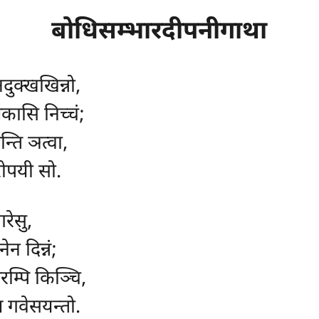
बोधिसम्भारदीपनीगाथा
दुक्खखिन्नो,
ासि निच्चं;
्ति ञत्वा,
रोपयी सो.
रेसु,
न दिन्नं;
म्पि किञ्चि,
अ गवेसयन्तो.