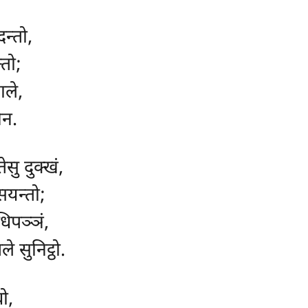
न्तो,
्तो;
ाले,
ेन.
सु दुक्खं,
सयन्तो;
िपञ्ञं,
 सुनिट्ठो.
ो,