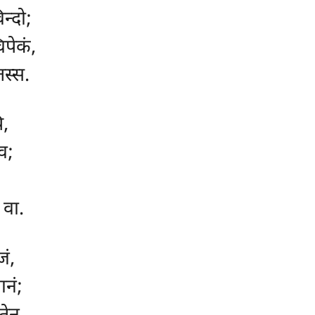
न्दो;
िपेकं,
स्स.
ि,
व;
 वा.
जं,
नं;