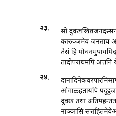
२३
.
सो दुक्खखिन्नजनदस्सन
कारुञ्ञमेव जनताय अक
तेसं हि मोचनमुपायमिदन
तादीपराधमपि अत्तनि 
२४
.
दानादिनेकवरपारमिसाग
ओगाळ्हतायपि पदुट्ठजने
दुक्खं तथा अतिमहन्ततर
नाञ्ञासि सत्तहितमेवे