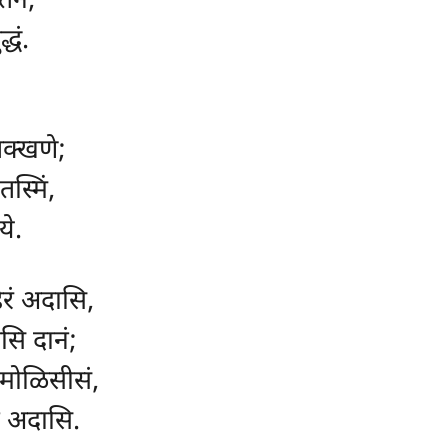
तेन,
धं.
क्खणे;
तस्मिं,
ये.
रं अदासि,
ि दानं;
मोळिसीसं,
ं अदासि.