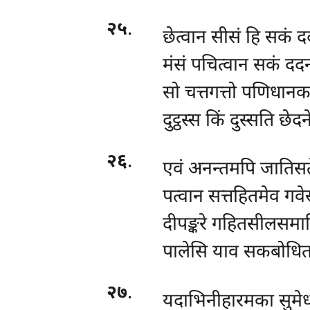
२५
.
छेत्वान सीसं हि सकं दद
मंसं पचित्वान सकं ददन
सो चत्तगत्तो पणिधानक
दुट्ठस्स किं दुस्सति छेदन
२६
.
एवं अनन्तमपि जातिसते
पत्वान सत्तहितमेव गवे
दीपङ्करे गहितसीलसमाध
पालेसि याव सकबोधितले
२७
.
यदाभिनीहारमका सुमेध